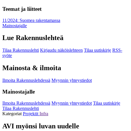
Teemat ja liitteet
11/2024: Suomea rakentamassa
Mainostajalle
Lue Rakennuslehteä
Tilaa Rakennuslehti
Kirjaudu näköislehteen
Tilaa uutiskirje
RSS-
syöte
Mainosta & ilmoita
Ilmoita Rakennuslehdessä
Myynnin yhteystiedot
Mainostajalle
Ilmoita Rakennuslehdessä
Myynnin yhteystiedot
Tilaa uutiskirje
Tilaa Rakennuslehti
Kategoriat
Projektit
Infra
AVI myönsi luvan uudelle