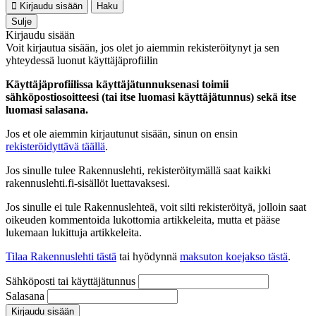
Kirjaudu sisään
Haku
Sulje
Kirjaudu sisään
Voit kirjautua sisään, jos olet jo aiemmin rekisteröitynyt ja sen
yhteydessä luonut käyttäjäprofiilin
Käyttäjäprofiilissa käyttäjätunnuksenasi toimii
sähköpostiosoitteesi (tai itse luomasi käyttäjätunnus) sekä itse
luomasi salasana.
Jos et ole aiemmin kirjautunut sisään, sinun on ensin
rekisteröidyttävä täällä
.
Jos sinulle tulee Rakennuslehti, rekisteröitymällä saat kaikki
rakennuslehti.fi-sisällöt luettavaksesi.
Jos sinulle ei tule Rakennuslehteä, voit silti rekisteröityä, jolloin saat
oikeuden kommentoida lukottomia artikkeleita, mutta et pääse
lukemaan lukittuja artikkeleita.
Tilaa Rakennuslehti tästä
tai hyödynnä
maksuton koejakso tästä
.
Sähköposti tai käyttäjätunnus
Salasana
Kirjaudu sisään