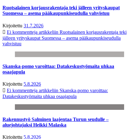
Ruotsalainen korjausrakentaja teki jälleen yrityskaupat
Suomessa – asema pääkaupunkiseudulla vahvistuu
Kirjoitettu
31.7.2026
Ei kommentteja
artikkeliin Ruotsalainen korjausrakentaja teki
jälleen yrityskaupat Suomessa – asema pääkaupunkiseudulla
vahvistuu
Skanska-pomo varoittaa: Datakeskustyömaita uhkaa
osaajapula
Kirjoitettu
5.8.2026
Ei kommentteja
artikkeliin Skanska-pomo varoittaa:
Datakeskustyömaita uhkaa osaajapula
Rakennustyö Salminen laajentaa Turun seudulle –
aluejohtajaksi Heikki Malaska
Kirjoitettu
5.8.2026