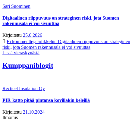
Sari Suominen
Digitaalinen riippuvuus on strateginen riski, jota Suomen
rakennusala ei voi sivuuttaa
Kirjoitettu
25.6.2026
Ei kommentteja
artikkeliin Digitaalinen riippuvuus on strateginen
riski, jota Suomen rakennusala ei voi sivuuttaa
Lisää vieraskynästä
Kumppaniblogit
Recticel Insulation Oy
PIR-katto pitää pintansa kovillakin keleillä
Kirjoitettu
21.10.2024
Ilmoitus