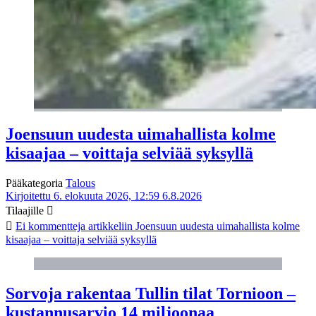
Joensuun uudesta uimahallista kolme
kisaajaa – voittaja selviää syksyllä
Pääkategoria
Talous
Kirjoitettu 6. elokuuta 2026, 12:59
6.8.2026
Tilaajille
Ei kommentteja
artikkeliin Joensuun uudesta uimahallista kolme
kisaajaa – voittaja selviää syksyllä
Sorvoja rakentaa Tullin tilat Tornioon –
kustannusarvio 14 miljoonaa