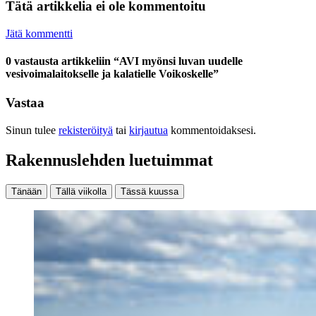
Tätä artikkelia ei ole kommentoitu
Jätä kommentti
0 vastausta artikkeliin “AVI myönsi luvan uudelle
vesivoimalaitokselle ja kalatielle Voikoskelle”
Vastaa
Sinun tulee
rekisteröityä
tai
kirjautua
kommentoidaksesi.
Rakennuslehden luetuimmat
Tänään
Tällä viikolla
Tässä kuussa