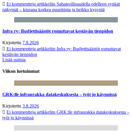
Ei kommentteja
artikkeliin Sahateollisuudella edelleen synkät
näkymät – kiusana korkea puunhinta ja heikko kysyntä
Infra ry: Budjettisäästöt romuttavat kestävän tienpidon
Kirjoitettu
7.8.2026
Ei kommentteja
artikkeliin Infra ry: Budjettisäästöt romuttavat
kestävän tienpidon
Lisää uutisia
Viikon luetuimmat
GRK:lle infraurakka datakeskuksesta – työt jo käynnissä
Kirjoitettu
3.8.2026
Ei kommentteja
artikkeliin GRK:lle infraurakka datakeskuksesta –
työt jo käynnissä