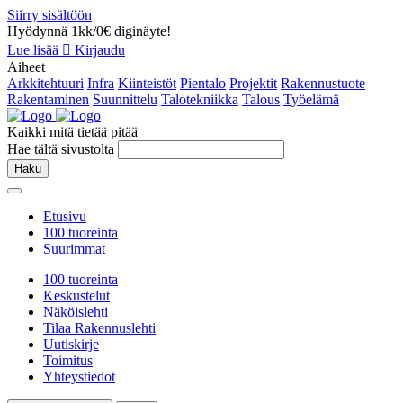
Siirry sisältöön
Hyödynnä 1kk/0€ diginäyte!
Lue lisää
Kirjaudu
Aiheet
Arkkitehtuuri
Infra
Kiinteistöt
Pientalo
Projektit
Rakennustuote
Rakentaminen
Suunnittelu
Talotekniikka
Talous
Työelämä
Kaikki mitä tietää pitää
Hae tältä sivustolta
Haku
Etusivu
100 tuoreinta
Suurimmat
100 tuoreinta
Keskustelut
Näköislehti
Tilaa Rakennuslehti
Uutiskirje
Toimitus
Yhteystiedot