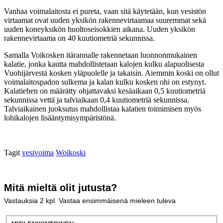
Vanhaa voimalaitosta ei pureta, vaan sitä käytetään, kun vesistön
virtaamat ovat uuden yksikön rakennevirtaamaa suuremmat sekä
uuden koneyksikön huoltoseisokkien aikana. Uuden yksikön
rakennevirtaama on 40 kuutiometriä sekunnissa.
Samalla Voikosken itärannalle rakennetaan luonnonmukainen
kalatie, jonka kautta mahdollistetaan kalojen kulku alapuolisesta
Vuohijärvestä kosken yläpuolelle ja takaisin. Aiemmin koski on ollut
voimalaitospadon sulkema ja kalan kulku kosken ohi on estynyt.
Kalatiehen on määrätty ohjattavaksi kesäaikaan 0,5 kuutiometriä
sekunnissa vettä ja talviaikaan 0,4 kuutiometriä sekunnissa.
Talviaikainen juoksutus mahdollistaa kalatien toimimisen myös
lohikalojen lisääntymisympäristönä.
Tagit
vesivoima
Woikoski
Mitä mieltä olit jutusta?
Vastauksia
2
kpl. Vastaa ensimmäisenä mieleen tuleva