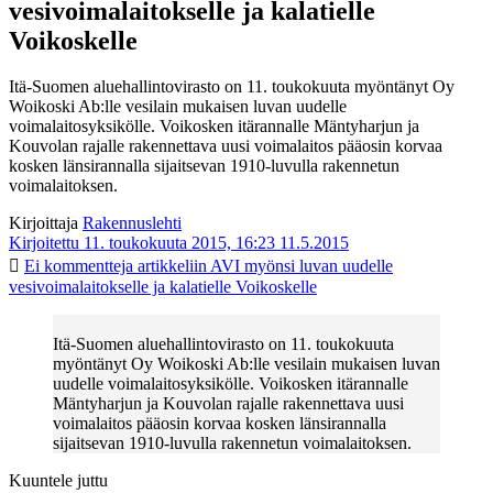
vesivoimalaitokselle ja kalatielle
Voikoskelle
Itä-Suomen aluehallintovirasto on 11. toukokuuta myöntänyt Oy
Woikoski Ab:lle vesilain mukaisen luvan uudelle
voimalaitosyksikölle. Voikosken itärannalle Mäntyharjun ja
Kouvolan rajalle rakennettava uusi voimalaitos pääosin korvaa
kosken länsirannalla sijaitsevan 1910-luvulla rakennetun
voimalaitoksen.
Kirjoittaja
Rakennuslehti
Kirjoitettu 11. toukokuuta 2015, 16:23
11.5.2015
Ei kommentteja
artikkeliin AVI myönsi luvan uudelle
vesivoimalaitokselle ja kalatielle Voikoskelle
Itä-Suomen aluehallintovirasto on 11. toukokuuta
myöntänyt Oy Woikoski Ab:lle vesilain mukaisen luvan
uudelle voimalaitosyksikölle. Voikosken itärannalle
Mäntyharjun ja Kouvolan rajalle rakennettava uusi
voimalaitos pääosin korvaa kosken länsirannalla
sijaitsevan 1910-luvulla rakennetun voimalaitoksen.
Kuuntele juttu