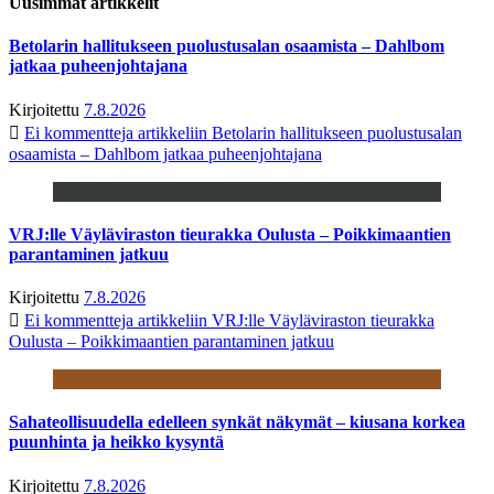
Uusimmat artikkelit
Betolarin hallitukseen puolustusalan osaamista – Dahlbom
jatkaa puheenjohtajana
Kirjoitettu
7.8.2026
Ei kommentteja
artikkeliin Betolarin hallitukseen puolustusalan
osaamista – Dahlbom jatkaa puheenjohtajana
VRJ:lle Väyläviraston tieurakka Oulusta – Poikkimaantien
parantaminen jatkuu
Kirjoitettu
7.8.2026
Ei kommentteja
artikkeliin VRJ:lle Väyläviraston tieurakka
Oulusta – Poikkimaantien parantaminen jatkuu
Sahateollisuudella edelleen synkät näkymät – kiusana korkea
puunhinta ja heikko kysyntä
Kirjoitettu
7.8.2026