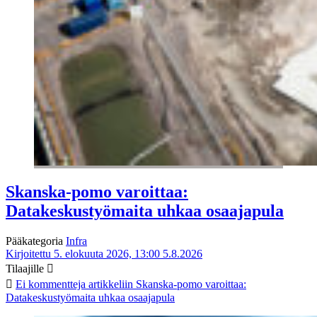
Skanska-pomo varoittaa:
Datakeskustyömaita uhkaa osaajapula
Pääkategoria
Infra
Kirjoitettu 5. elokuuta 2026, 13:00
5.8.2026
Tilaajille
Ei kommentteja
artikkeliin Skanska-pomo varoittaa:
Datakeskustyömaita uhkaa osaajapula