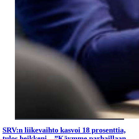
SRV:n liikevaihto kasvoi 18 prosenttia,
tulos heikkeni – ”Käymme parhaillaan