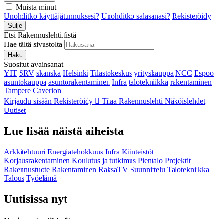
Muista minut
Unohditko käyttäjätunnuksesi?
Unohditko salasanasi?
Rekisteröidy
Sulje
Etsi Rakennuslehti.fistä
Hae tältä sivustolta
Haku
Suositut avainsanat
YIT
SRV
skanska
Helsinki
Tilastokeskus
yrityskauppa
NCC
Espoo
asuntokauppa
asuntorakentaminen
Infra
talotekniikka
rakentaminen
Tampere
Caverion
Kirjaudu sisään
Rekisteröidy
Tilaa Rakennuslehti
Näköislehdet
Uutiset
Lue lisää näistä aiheista
Arkkitehtuuri
Energiatehokkuus
Infra
Kiinteistöt
Korjausrakentaminen
Koulutus ja tutkimus
Pientalo
Projektit
Rakennustuote
Rakentaminen
RaksaTV
Suunnittelu
Talotekniikka
Talous
Työelämä
Uutisissa nyt