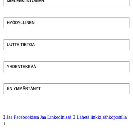
MIELENKIINTOINEN
HYÖDYLLINEN
UUTTA TIETOA
YHDENTEKEVÄ
EN YMMÄRTÄNYT
Jaa Facebookissa
Jaa LinkedInissä
Lähetä linkki sähköpostilla