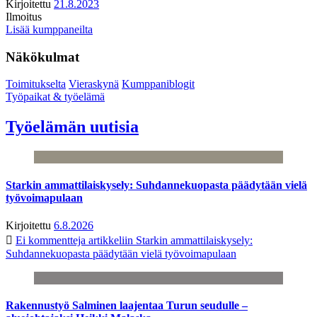
Kirjoitettu
21.8.2023
Ilmoitus
Lisää kumppaneilta
Näkökulmat
Toimitukselta
Vieraskynä
Kumppaniblogit
Työpaikat & työelämä
Työelämän uutisia
Starkin ammattilaiskysely: Suhdannekuopasta päädytään vielä
työvoimapulaan
Kirjoitettu
6.8.2026
Ei kommentteja
artikkeliin Starkin ammattilaiskysely:
Suhdannekuopasta päädytään vielä työvoimapulaan
Rakennustyö Salminen laajentaa Turun seudulle –