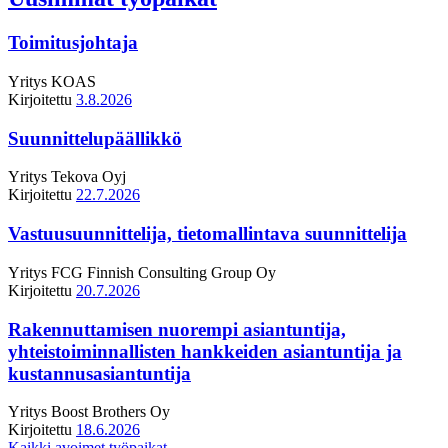
Toimitusjohtaja
Yritys
KOAS
Kirjoitettu
3.8.2026
Suunnittelupäällikkö
Yritys
Tekova Oyj
Kirjoitettu
22.7.2026
Vastuusuunnittelija, tietomallintava suunnittelija
Yritys
FCG Finnish Consulting Group Oy
Kirjoitettu
20.7.2026
Rakennuttamisen nuorempi asiantuntija,
yhteistoiminnallisten hankkeiden asiantuntija ja
kustannusasiantuntija
Yritys
Boost Brothers Oy
Kirjoitettu
18.6.2026
Kaikki avoimet työpaikat