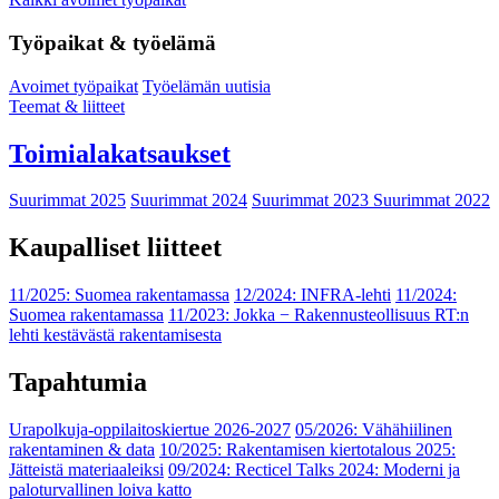
Työpaikat & työelämä
Avoimet työpaikat
Työelämän uutisia
Teemat & liitteet
Toimialakatsaukset
Suurimmat 2025
Suurimmat 2024
Suurimmat 2023
Suurimmat 2022
Kaupalliset liitteet
11/2025: Suomea rakentamassa
12/2024: INFRA-lehti
11/2024:
Suomea rakentamassa
11/2023: Jokka − Rakennusteollisuus RT:n
lehti kestävästä rakentamisesta
Tapahtumia
Urapolkuja-oppilaitoskiertue 2026-2027
05/2026: Vähähiilinen
rakentaminen & data
10/2025: Rakentamisen kiertotalous 2025:
Jätteistä materiaaleiksi
09/2024: Recticel Talks 2024: Moderni ja
paloturvallinen loiva katto