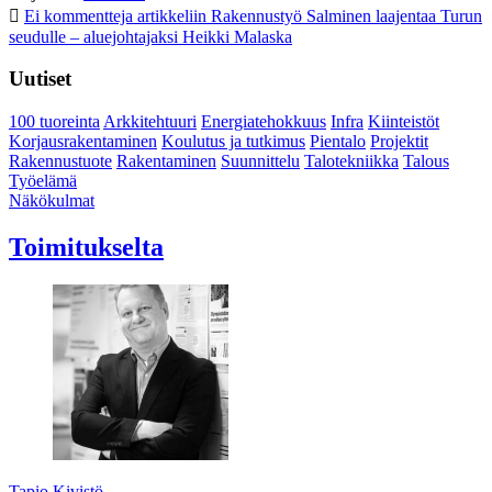
Ei kommentteja
artikkeliin Rakennustyö Salminen laajentaa Turun
seudulle – aluejohtajaksi Heikki Malaska
Uutiset
100 tuoreinta
Arkkitehtuuri
Energiatehokkuus
Infra
Kiinteistöt
Korjausrakentaminen
Koulutus ja tutkimus
Pientalo
Projektit
Rakennustuote
Rakentaminen
Suunnittelu
Talotekniikka
Talous
Työelämä
Näkökulmat
Toimitukselta
Tapio Kivistö