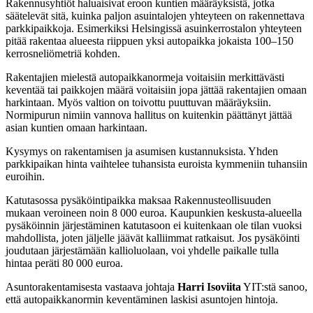
Rakennusyhtiöt
haluaisivat eroon kuntien määräyksistä, jotka
säätelevät sitä, kuinka paljon asuintalojen yhteyteen on rakennettava
parkkipaikkoja. Esimerkiksi Helsingissä asuinkerrostalon yhteyteen
pitää rakentaa alueesta riippuen yksi autopaikka jokaista 100–150
kerrosneliömetriä kohden.
Rakentajien mielestä autopaikkanormeja voitaisiin merkittävästi
keventää tai paikkojen määrä voitaisiin jopa jättää rakentajien omaan
harkintaan. Myös valtion on toivottu puuttuvan määräyksiin.
Normipurun nimiin vannova hallitus on kuitenkin päättänyt jättää
asian kuntien omaan harkintaan.
Kysymys
on rakentamisen ja asumisen kustannuksista. Yhden
parkkipaikan hinta vaihtelee tuhansista euroista kymmeniin tuhansiin
euroihin.
Katutasossa pysäköintipaikka maksaa Rakennusteollisuuden
mukaan veroineen noin 8 000 euroa. Kaupunkien keskusta-alueella
pysäköinnin järjestäminen katutasoon ei kuitenkaan ole tilan vuoksi
mahdollista, joten jäljelle jäävät kalliimmat ratkaisut. Jos pysäköinti
joudutaan järjestämään kallioluolaan, voi yhdelle paikalle tulla
hintaa peräti 80 000 euroa.
Asuntorakentamisesta vastaava johtaja
Harri Isoviita
YIT:stä sanoo,
että autopaikkanormin keventäminen laskisi asuntojen hintoja.