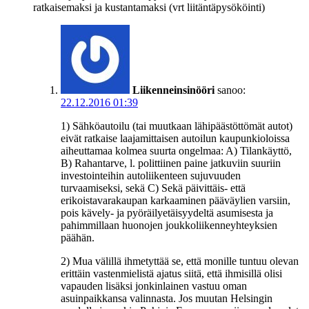
ratkaisemaksi ja kustantamaksi (vrt liitäntäpysököinti)
Liikenneinsinööri
sanoo:
22.12.2016 01:39
1) Sähköautoilu (tai muutkaan lähipäästöttömät autot)
eivät ratkaise laajamittaisen autoilun kaupunkioloissa
aiheuttamaa kolmea suurta ongelmaa: A) Tilankäyttö,
B) Rahantarve, l. polittiinen paine jatkuviin suuriin
investointeihin autoliikenteen sujuvuuden
turvaamiseksi, sekä C) Sekä päivittäis- että
erikoistavarakaupan karkaaminen pääväylien varsiin,
pois kävely- ja pyöräilyetäisyydeltä asumisesta ja
pahimmillaan huonojen joukkoliikenneyhteyksien
päähän.
2) Mua välillä ihmetyttää se, että monille tuntuu olevan
erittäin vastenmielistä ajatus siitä, että ihmisillä olisi
vapauden lisäksi jonkinlainen vastuu oman
asuinpaikkansa valinnasta. Jos muutan Helsingin