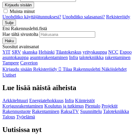
Kirjaudu sisään
Muista minut
Unohditko käyttäjätunnuksesi?
Unohditko salasanasi?
Rekisteröidy
Sulje
Etsi Rakennuslehti.fistä
Hae tältä sivustolta
Haku
Suositut avainsanat
YIT
SRV
skanska
Helsinki
Tilastokeskus
yrityskauppa
NCC
Espoo
asuntokauppa
asuntorakentaminen
Infra
talotekniikka
rakentaminen
Tampere
Caverion
Kirjaudu sisään
Rekisteröidy
Tilaa Rakennuslehti
Näköislehdet
Uutiset
Lue lisää näistä aiheista
Arkkitehtuuri
Energiatehokkuus
Infra
Kiinteistöt
Korjausrakentaminen
Koulutus ja tutkimus
Pientalo
Projektit
Rakennustuote
Rakentaminen
RaksaTV
Suunnittelu
Talotekniikka
Talous
Työelämä
Uutisissa nyt