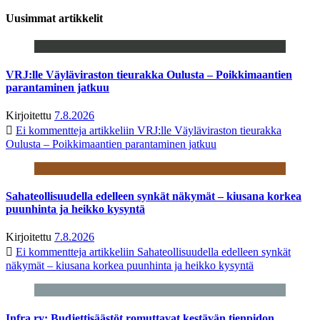
Uusimmat artikkelit
VRJ:lle Väyläviraston tieurakka Oulusta – Poikkimaantien
parantaminen jatkuu
Kirjoitettu
7.8.2026
Ei kommentteja
artikkeliin VRJ:lle Väyläviraston tieurakka
Oulusta – Poikkimaantien parantaminen jatkuu
Sahateollisuudella edelleen synkät näkymät – kiusana korkea
puunhinta ja heikko kysyntä
Kirjoitettu
7.8.2026
Ei kommentteja
artikkeliin Sahateollisuudella edelleen synkät
näkymät – kiusana korkea puunhinta ja heikko kysyntä
Infra ry: Budjettisäästöt romuttavat kestävän tienpidon