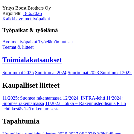
Yritys
Boost Brothers Oy
Kirjoitettu
18.6.2026
Kaikki avoimet työpaikat
Työpaikat & työelämä
Avoimet työpaikat
Työelämän uutisia
Teemat & liitteet
Toimialakatsaukset
Suurimmat 2025
Suurimmat 2024
Suurimmat 2023
Suurimmat 2022
Kaupalliset liitteet
11/2025: Suomea rakentamassa
12/2024: INFRA-lehti
11/2024:
Suomea rakentamassa
11/2023: Jokka − Rakennusteollisuus RT:n
lehti kestävästä rakentamisesta
Tapahtumia
Urapolkuja-oppilaitoskiertue 2026-2027
05/2026: Vähähiilinen