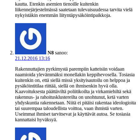
kautta. Etenkin asemien tienoille kuitenkin
liikennejärjestelmässä saatetaan tulevaisuudessa tarvita vielä
nykyistäkin enemmän liityntäpysäköintipaikkoja.
N8
sanoo:
21.12.2016 13:16
Rakennuttajien pyrkimystä parempiin katteisiin voidaan
naamioida ylevämmäksi monellakin keppihevosella. Tosiasia
kuitenkin on, että siellä missä yksityisautoilu on helppoa ja
pysäköintitilaa riittää, siellä on ihmisenkin hyvä olla.
Kaavoituksesta päättäviltä poliitikoilta ja virkamiehiltä sekä
rakennus- ja rahoitusklustereilta on unohtunut, ketä varten
yhdyskuntia rakennetaan. Niitä ei pitäisi rakentaa ideologioita
tai suurempaa taloudellista voittoa, vaan ihmistä varten.
Useimmat ihmiset tarvitsevat ja käyttävät autoa. Se tosiasia
kannattaisi hyväksyä.