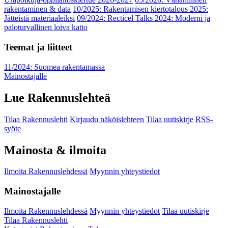
rakentaminen & data
10/2025: Rakentamisen kiertotalous 2025:
Jätteistä materiaaleiksi
09/2024: Recticel Talks 2024: Moderni ja
paloturvallinen loiva katto
Teemat ja liitteet
11/2024: Suomea rakentamassa
Mainostajalle
Lue Rakennuslehteä
Tilaa Rakennuslehti
Kirjaudu näköislehteen
Tilaa uutiskirje
RSS-
syöte
Mainosta & ilmoita
Ilmoita Rakennuslehdessä
Myynnin yhteystiedot
Mainostajalle
Ilmoita Rakennuslehdessä
Myynnin yhteystiedot
Tilaa uutiskirje
Tilaa Rakennuslehti