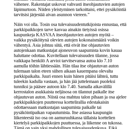
vähenee. Rakentajat uskovat vahvasti itseohjautuvien autojen
läpimurtoon. Niiden yleistyminen tarkoittaisi, ettei pysäköintiä
tarvitsisi järjestää aivan asunnon viereen.”
Näin voi olla. Tosin osa tulevaisuudentutkijoista ennustaa, että
parkkipaikkojen tarve kasvaa ainakin tietyissä osissa
kaupunkeja KASVAA itseohjautuvien autojen myötä –
vaikka pysäköitynä olevien autojen kokonaismäärä voikin
vähentyä. Asia johtuu siitä, että eivät itse ohjautuvien
autojenkaan matkustajat ajoneuvon saapumista kovin kauaa
haluttane odottaa. Kuvitellaan tulevaisuuden tilanne, jossa
vaikkapa henkilö A arvioi tarvitsevansa autoa klo 7.10
aamulla töihin lähtiessään. Hän tilaa itse ohjautuvan auton
tulemaan talon eteen siihen aikaan kauempana olevalta
parkkipaikalta. Juuri ennen kuin hänen pitäisi lähteä, tuttu
tuleekin kadulla vastaan, ja hän jää juttelemaan puoleksi
tunniksi ja pääsee autoon klo 7.40. Samalla aikavälillä
kerrostalon asukkaista neljäsosa on tilannut paikalle itse
ohjautuvan auton. Niistä osa mahtuu talon pihaan ja osa ajelee
parkkipaikkojen puutteessa korttelirallia edestakaisin
odottaessaan matkustajan saapumista paikalle tai
pysäköintipaikan vapautumista. Itse asiassa kaupungin
liikenteestä iso osa on aamuruuhkassa tällaista korttelien
kiertelyä parkkipaikkojen puuttuessa, ja liikenne on tukossa.
Tämä on vain yksi mahdollinen tulevaisuudenkuva. Eikä