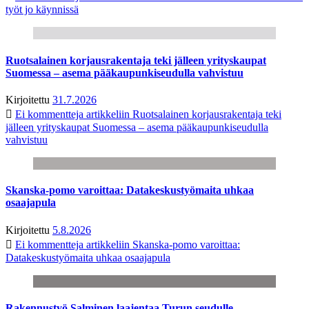
työt jo käynnissä
Ruotsalainen korjausrakentaja teki jälleen yrityskaupat
Suomessa – asema pääkaupunkiseudulla vahvistuu
Kirjoitettu
31.7.2026
Ei kommentteja
artikkeliin Ruotsalainen korjausrakentaja teki
jälleen yrityskaupat Suomessa – asema pääkaupunkiseudulla
vahvistuu
Skanska-pomo varoittaa: Datakeskustyömaita uhkaa
osaajapula
Kirjoitettu
5.8.2026
Ei kommentteja
artikkeliin Skanska-pomo varoittaa:
Datakeskustyömaita uhkaa osaajapula
Rakennustyö Salminen laajentaa Turun seudulle –