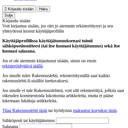
Kirjaudu sisään
Haku
Sulje
Kirjaudu sisään
Voit kirjautua sisään, jos olet jo aiemmin rekisteröitynyt ja sen
yhteydessä luonut käyttäjäprofiilin
Käyttäjäprofiilissa käyttäjätunnuksenasi toimii
sähköpostiosoitteesi (tai itse luomasi käyttäjätunnus) sekä itse
luomasi salasana.
Jos et ole aiemmin kirjautunut sisään, sinun on ensin
rekisteröidyttävä täällä
.
Jos sinulle tulee Rakennuslehti, rekisteröitymällä saat kaikki
rakennuslehti.fi-sisällöt luettavaksesi.
Jos sinulle ei tule Rakennuslehteä, voit silti rekisteröityä, jolloin saat
oikeuden kommentoida lukottomia artikkeleita, mutta et pääse
lukemaan lukittuja artikkeleita.
Tilaa Rakennuslehti tästä
tai hyödynnä
maksuton koejakso tästä
.
Sähköposti tai käyttäjätunnus
Salasana