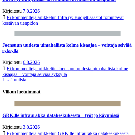
Kirjoitettu
7.8.2026
Ei kommentteja
artikkeliin Infra ry: Budjettisäästöt romuttavat
kestävän tienpidon
Joensuun uudesta uimahallista kolme kisaajaa – voittaja selviää
syksyllä
Kirjoitettu
6.8.2026
Ei kommentteja
artikkeliin Joensuun uudesta uimahallista kolme
kisaajaa – voittaja selviää syksyllä
Lisää uutisia
Viikon luetuimmat
GRK:lle infraurakka datakeskuksesta – työt jo käynnissä
Kirjoitettu
3.8.2026
Ei kommentteja
artikkeliin GRK:lle infraurakka datakeskuksesta –