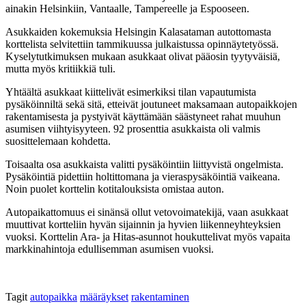
ainakin Helsinkiin, Vantaalle, Tampereelle ja Espooseen.
Asukkaiden kokemuksia Helsingin Kalasataman autottomasta
korttelista selvitettiin tammikuussa julkaistussa opinnäytetyössä.
Kyselytutkimuksen mukaan asukkaat olivat pääosin tyytyväisiä,
mutta myös kritiikkiä tuli.
Yhtäältä
asukkaat kiittelivät esimerkiksi tilan vapautumista
pysäköinniltä sekä sitä, etteivät joutuneet maksamaan autopaikkojen
rakentamisesta ja pystyivät käyttämään säästyneet rahat muuhun
asumisen viihtyisyyteen. 92 prosenttia asukkaista oli valmis
suosittelemaan kohdetta.
Toisaalta osa asukkaista valitti pysäköintiin liittyvistä ongelmista.
Pysäköintiä pidettiin holtittomana ja vieraspysäköintiä vaikeana.
Noin puolet korttelin kotitalouksista omistaa auton.
Autopaikattomuus ei sinänsä ollut vetovoimatekijä, vaan asukkaat
muuttivat kortteliin hyvän sijainnin ja hyvien liikenneyhteyksien
vuoksi. Korttelin Ara- ja Hitas-asunnot houkuttelivat myös vapaita
markkinahintoja edullisemman asumisen vuoksi.
Tagit
autopaikka
määräykset
rakentaminen