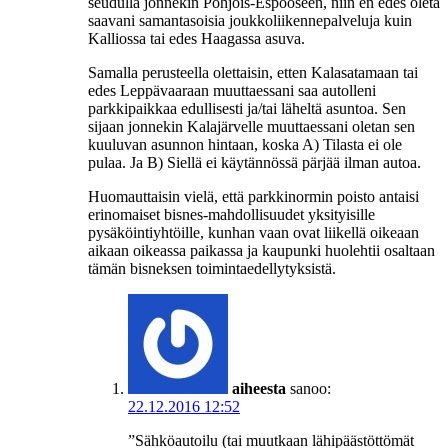
seudulla jonnekin Pohjois-Espooseen, niin en edes oleta
saavani samantasoisia joukkoliikennepalveluja kuin
Kalliossa tai edes Haagassa asuva.
Samalla perusteella olettaisin, etten Kalasatamaan tai
edes Leppävaaraan muuttaessani saa autolleni
parkkipaikkaa edullisesti ja/tai läheltä asuntoa. Sen
sijaan jonnekin Kalajärvelle muuttaessani oletan sen
kuuluvan asunnon hintaan, koska A) Tilasta ei ole
pulaa. Ja B) Siellä ei käytännössä pärjää ilman autoa.
Huomauttaisin vielä, että parkkinormin poisto antaisi
erinomaiset bisnes-mahdollisuudet yksityisille
pysäköintiyhtöille, kunhan vaan ovat liikellä oikeaan
aikaan oikeassa paikassa ja kaupunki huolehtii osaltaan
tämän bisneksen toimintaedellytyksistä.
aiheesta
sanoo:
22.12.2016 12:52
”Sähköautoilu (tai muutkaan lähipäästöttömät