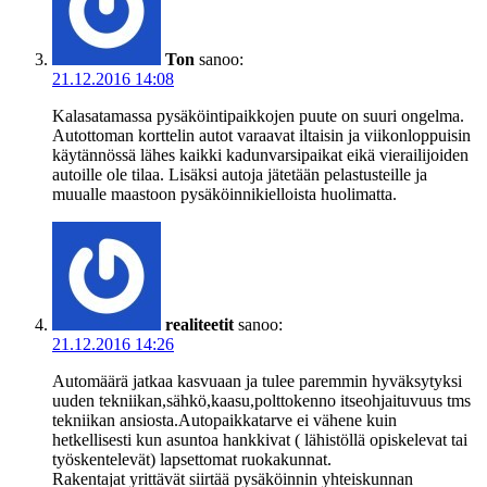
Ton
sanoo:
21.12.2016 14:08
Kalasatamassa pysäköintipaikkojen puute on suuri ongelma.
Autottoman korttelin autot varaavat iltaisin ja viikonloppuisin
käytännössä lähes kaikki kadunvarsipaikat eikä vierailijoiden
autoille ole tilaa. Lisäksi autoja jätetään pelastusteille ja
muualle maastoon pysäköinnikielloista huolimatta.
realiteetit
sanoo:
21.12.2016 14:26
Automäärä jatkaa kasvuaan ja tulee paremmin hyväksytyksi
uuden tekniikan,sähkö,kaasu,polttokenno itseohjaituvuus tms
tekniikan ansiosta.Autopaikkatarve ei vähene kuin
hetkellisesti kun asuntoa hankkivat ( lähistöllä opiskelevat tai
työskentelevät) lapsettomat ruokakunnat.
Rakentajat yrittävät siirtää pysäköinnin yhteiskunnan