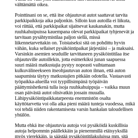
välttämättä oikea.
Pointtinani on se, että itse ohjautuvat autot saattavat tarvita
parkkipaikkoja aika paljonkin. Silloin kun autoilla ei liikuta,
voi riittää, että parkkipaikat sijaitsevat kaukanakin, mutta
ruuhkahuipuissa kauempana olevat parkkipaikat tyhjenevät ja
tarvitaan pysähtymistilaa paljon siellä, missä
liikennetarvettakin on. Toistaiseksi sitä on pohdittu hyvin
vähän, kuka sellaiset pysäköintipaikat järjestäisi – ja maksaisi.
Varsinkin asemien seuduille tarvittaneen pysäköintitilaa itse
ohjautuville autoillekin, jotta esimerkiksi junan saapuessa
suuri määrä matkustajia pystyy nopeasti vaihtamaan
kulkuvälineekseen itseohjautuvan auton ilman, että auton
saapumista täytyy matkustajien pitkään odotella. Vastaavasti
työpaikka-alueilla voi tyypillisimpänä työpäivän
päättymishetkenä tulla isoja ruuhkahuippuja – vaikka muun
osan päivästä autot olisivatkin jossain muualla.
Lähipysäköintipaikkatarpeesta enemmistön osalta
käyttötarvetta voi olla aika pieni määrä tunteja vuodessa, mikä
voi tehdä niiden rakentamisesta varsin hankalan taloudellisen
yhtälön.
Mutta ehkä itse ohjautuvia autoja voi pysäköidä kuskillisia
autoja helpommin päällekkäin ja pienemmillä etäisyyksillä
myös vierekkäin, ja säästää pysäköintitilakuluissa mm. sitä