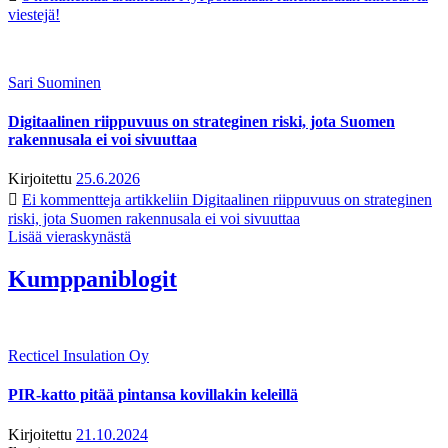
viestejä!
Sari Suominen
Digitaalinen riippuvuus on strateginen riski, jota Suomen
rakennusala ei voi sivuuttaa
Kirjoitettu
25.6.2026
Ei kommentteja
artikkeliin Digitaalinen riippuvuus on strateginen
riski, jota Suomen rakennusala ei voi sivuuttaa
Lisää vieraskynästä
Kumppaniblogit
Recticel Insulation Oy
PIR-katto pitää pintansa kovillakin keleillä
Kirjoitettu
21.10.2024