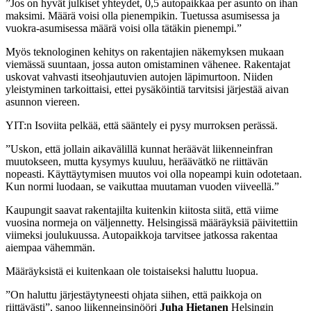
”Jos on hyvät julkiset yhteydet, 0,5 autopaikkaa per asunto on ihan
maksimi. Määrä voisi olla pienempikin. Tuetussa asumisessa ja
vuokra-asumisessa määrä voisi olla tätäkin pienempi.”
Myös
teknologinen kehitys on rakentajien näkemyksen mukaan
viemässä suuntaan, jossa auton omistaminen vähenee. Rakentajat
uskovat vahvasti itseohjautuvien autojen läpimurtoon. Niiden
yleistyminen tarkoittaisi, ettei pysäköintiä tarvitsisi järjestää aivan
asunnon viereen.
YIT:n Isoviita pelkää, että sääntely ei pysy murroksen perässä.
”Uskon, että jollain aikavälillä kunnat heräävät liikenneinfran
muutokseen, mutta kysymys kuuluu, heräävätkö ne riittävän
nopeasti. Käyttäytymisen muutos voi olla nopeampi kuin odotetaan.
Kun normi luodaan, se vaikuttaa muutaman vuoden viiveellä.”
Kaupungit
saavat rakentajilta kuitenkin kiitosta siitä, että viime
vuosina normeja on väljennetty. Helsingissä määräyksiä päivitettiin
viimeksi joulukuussa. Autopaikkoja tarvitsee jatkossa rakentaa
aiempaa vähemmän.
Määräyksistä ei kuitenkaan ole toistaiseksi haluttu luopua.
”On haluttu järjestäytyneesti ohjata siihen, että paikkoja on
riittävästi”, sanoo liikenneinsinööri
Juha Hietanen
Helsingin