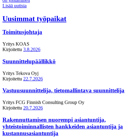
on johtaminen
Lisää uutisia
Uusimmat työpaikat
Toimitusjohtaja
Yritys
KOAS
Kirjoitettu
3.8.2026
Suunnittelupäällikkö
Yritys
Tekova Oyj
Kirjoitettu
22.7.2026
Vastuusuunnittelija, tietomallintava suunnittelija
Yritys
FCG Finnish Consulting Group Oy
Kirjoitettu
20.7.2026
Rakennuttamisen nuorempi asiantuntija,
yhteistoiminnallisten hankkeiden asiantuntija ja
kustannusasiantuntija