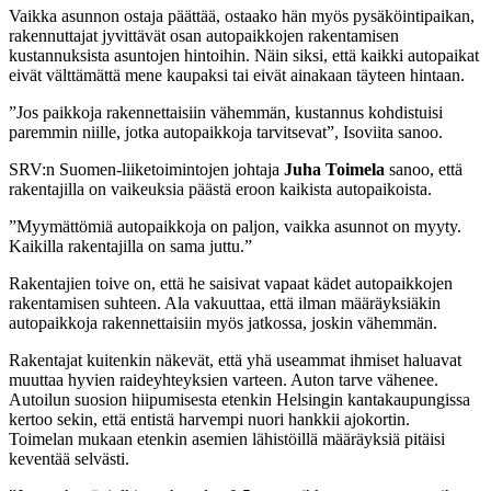
Vaikka asunnon ostaja päättää, ostaako hän myös pysäköintipaikan,
rakennuttajat jyvittävät osan autopaikkojen rakentamisen
kustannuksista asuntojen hintoihin. Näin siksi, että kaikki autopaikat
eivät välttämättä mene kaupaksi tai eivät ainakaan täyteen hintaan.
”Jos paikkoja rakennettaisiin vähemmän, kustannus kohdistuisi
paremmin niille, jotka autopaikkoja tarvitsevat”, Isoviita sanoo.
SRV:n Suomen-liiketoimintojen johtaja
Juha Toimela
sanoo, että
rakentajilla on vaikeuksia päästä eroon kaikista autopaikoista.
”Myymättömiä autopaikkoja on paljon, vaikka asunnot on myyty.
Kaikilla rakentajilla on sama juttu.”
Rakentajien
toive on, että he saisivat vapaat kädet autopaikkojen
rakentamisen suhteen. Ala vakuuttaa, että ilman määräyksiäkin
autopaikkoja rakennettaisiin myös jatkossa, joskin vähemmän.
Rakentajat kuitenkin näkevät, että yhä useammat ihmiset haluavat
muuttaa hyvien raideyhteyksien varteen. Auton tarve vähenee.
Autoilun suosion hiipumisesta etenkin Helsingin kantakaupungissa
kertoo sekin, että entistä harvempi nuori hankkii ajokortin.
Toimelan mukaan etenkin asemien lähistöillä määräyksiä pitäisi
keventää selvästi.