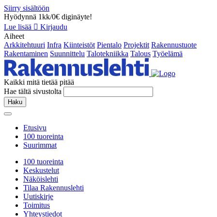
Siirry sisältöön
Hyödynnä 1kk/0€ diginäyte!
Lue lisää
Kirjaudu
Aiheet
Arkkitehtuuri
Infra
Kiinteistöt
Pientalo
Projektit
Rakennustuote
Rakentaminen
Suunnittelu
Talotekniikka
Talous
Työelämä
Kaikki mitä tietää pitää
Hae tältä sivustolta
Haku
Etusivu
100 tuoreinta
Suurimmat
100 tuoreinta
Keskustelut
Näköislehti
Tilaa Rakennuslehti
Uutiskirje
Toimitus
Yhteystiedot