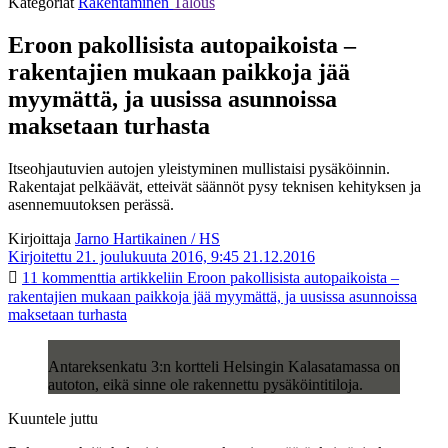
Kategoriat
Rakentaminen
Talous
Eroon pakollisista autopaikoista –
rakentajien mukaan paikkoja jää
myymättä, ja uusissa asunnoissa
maksetaan turhasta
Itseohjautuvien autojen yleistyminen mullistaisi pysäköinnin.
Rakentajat pelkäävät, etteivät säännöt pysy teknisen kehityksen ja
asennemuutoksen perässä.
Kirjoittaja
Jarno Hartikainen / HS
Kirjoitettu 21. joulukuuta 2016, 9:45
21.12.2016
11 kommenttia
artikkeliin Eroon pakollisista autopaikoista –
rakentajien mukaan paikkoja jää myymättä, ja uusissa asunnoissa
maksetaan turhasta
Antareksenkatu 3:n kortteli Helsingin Kalasatamassa on
autoton, eikä sinne ole rakennettu pysäköintitiloja.
Kuuntele juttu