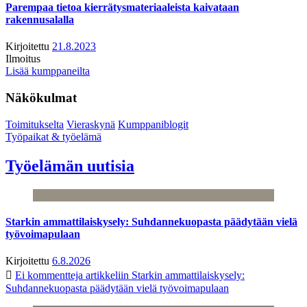
Parempaa tietoa kierrätysmateriaaleista kaivataan
rakennusalalla
Kirjoitettu
21.8.2023
Ilmoitus
Lisää kumppaneilta
Näkökulmat
Toimitukselta
Vieraskynä
Kumppaniblogit
Työpaikat & työelämä
Työelämän uutisia
Starkin ammattilaiskysely: Suhdannekuopasta päädytään vielä
työvoimapulaan
Kirjoitettu
6.8.2026
Ei kommentteja
artikkeliin Starkin ammattilaiskysely:
Suhdannekuopasta päädytään vielä työvoimapulaan