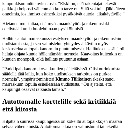
kaupunkisuunnitteluvirastosta. ”Riski on, että rakentajat tekevät
paikkoja helposti vähemmän kuin tarve on. Siitä voi tulla jälkikäteen
ongelmia, jos ihmiset esimerkiksi pysäköivät autoja jalkakäytäville.”
Hietanen muistuttaa, että myös maankäyttö- ja rakennuslaki
edellyttää kuntia huolehtimaan pysäköinnistä.
Hallitus
antoi marraskuussa esityksen maankäyttö- ja rakennuslain
uudistamisesta, ja sen valmistelun yhteydessä käytiin myös
keskustelua autopaikkanormiin puuttumisesta. Hallituksen sisällä oli
haluja ohjata kuntia höllentämään normeja. Kaavoitus kuitenkin on
kuntien monopoli, eikä hallitus puuttunut asiaan.
”Parkkipaikkanormit ovat kuntien päätettävissä. Olisi nurinkurista
säädellä tätä lailla, kun koko uudistuksen tarkoitus on purkaa
normeja”, ympäristöministeri
Kimmo Tiilikainen
(kesk) sanoi
marraskuun lopulla esitellessään uudistusta. ”On ajateltu, että
kaupungit osaavat ratkaista tämän.”
Autottomalle korttelille sekä kritiikkiä
että kiitosta
Hiljattain
suurissa kaupungeissa on kokeiltu autopaikkojen määrän
selvää vähentämistä. Autottomia taloja on valmistunut tai tekeillä