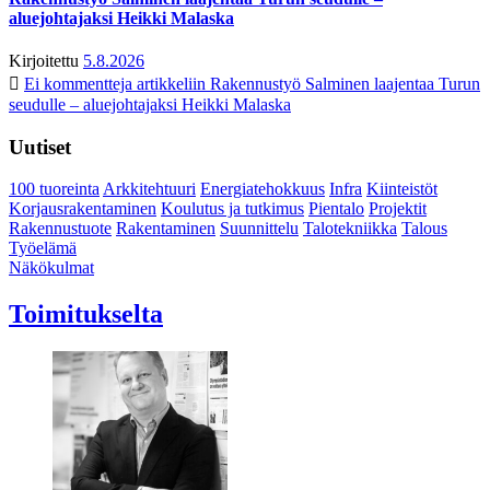
aluejohtajaksi Heikki Malaska
Kirjoitettu
5.8.2026
Ei kommentteja
artikkeliin Rakennustyö Salminen laajentaa Turun
seudulle – aluejohtajaksi Heikki Malaska
Uutiset
100 tuoreinta
Arkkitehtuuri
Energiatehokkuus
Infra
Kiinteistöt
Korjausrakentaminen
Koulutus ja tutkimus
Pientalo
Projektit
Rakennustuote
Rakentaminen
Suunnittelu
Talotekniikka
Talous
Työelämä
Näkökulmat
Toimitukselta