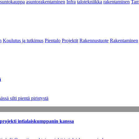
asuntokauppa
asuntorakentaminen
Infra
talotekniikka
rakentaminen
Tam
n
Koulutus ja tutkimus
Pientalo
Projektit
Rakennustuote
Rakentaminen
ä
sä silti pientä piristystä
sprojekti intialaiskumppanin kanssa