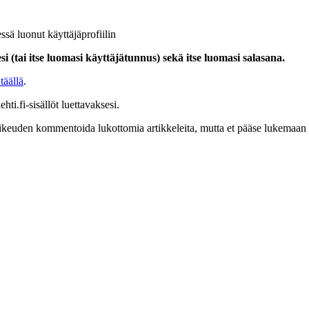
ssä luonut käyttäjäprofiilin
i (tai itse luomasi käyttäjätunnus) sekä itse luomasi salasana.
täällä
.
hti.fi-sisällöt luettavaksesi.
at oikeuden kommentoida lukottomia artikkeleita, mutta et pääse lukemaan l