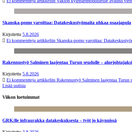
Ei kommentteja
artikkeliin Vakion kylppärimoduuleille avautui vien
Skanska-pomo varoittaa: Datakeskustyömaita uhkaa osaajapula
Kirjoitettu
5.8.2026
Ei kommentteja
artikkeliin Skanska-pomo varoittaa: Datakeskustyö
Rakennustyö Salminen laajentaa Turun seudulle – aluejohtajaks
Kirjoitettu
5.8.2026
Ei kommentteja
artikkeliin Rakennustyö Salminen laajentaa Turun s
Lisää uutisia
Viikon luetuimmat
GRK:lle infraurakka datakeskuksesta – työt jo käynnissä
Kirjoitettu
3.8.2026