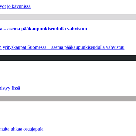
yöt jo käynnissä
ssa – asema pääkaupunkiseudulla vahvistuu
leen yrityskaupat Suomessa – asema pääkaupunkiseudulla vahvistuu
istyy Iissä
maita uhkaa osaajapula