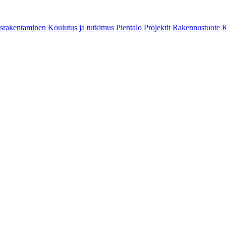
srakentaminen
Koulutus ja tutkimus
Pientalo
Projektit
Rakennustuote
R