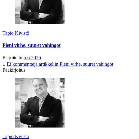
Tapio Kivistö
Pieni virhe, suuret vahingot
Kirjoitettu
5.6.2026
Ei kommentteja
artikkeliin Pieni virhe, suuret vahingot
Pääkirjoitus
Tapio Kivistö