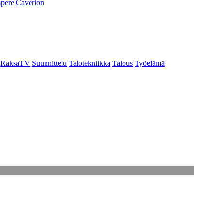
pere
Caverion
RaksaTV
Suunnittelu
Talotekniikka
Talous
Työelämä