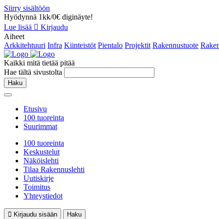
Siirry sisältöön
Hyödynnä 1kk/0€ diginäyte!
Lue lisää
Kirjaudu
Aiheet
Arkkitehtuuri
Infra
Kiinteistöt
Pientalo
Projektit
Rakennustuote
Raken
Kaikki mitä tietää pitää
Hae tältä sivustolta
Haku
Etusivu
100 tuoreinta
Suurimmat
100 tuoreinta
Keskustelut
Näköislehti
Tilaa Rakennuslehti
Uutiskirje
Toimitus
Yhteystiedot
Kirjaudu sisään
Haku