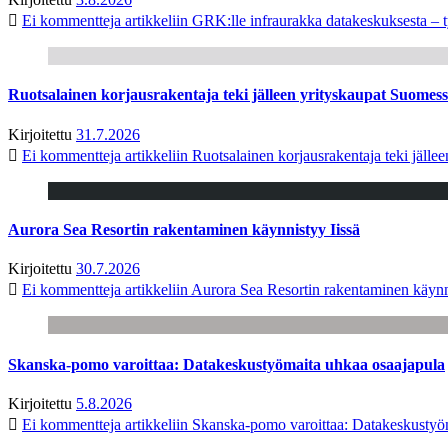
Ei kommentteja
artikkeliin GRK:lle infraurakka datakeskuksesta – t
Ruotsalainen korjausrakentaja teki jälleen yrityskaupat Suome
Kirjoitettu
31.7.2026
Ei kommentteja
artikkeliin Ruotsalainen korjausrakentaja teki jäl
Aurora Sea Resortin rakentaminen käynnistyy Iissä
Kirjoitettu
30.7.2026
Ei kommentteja
artikkeliin Aurora Sea Resortin rakentaminen käynn
Skanska-pomo varoittaa: Datakeskustyömaita uhkaa osaajapula
Kirjoitettu
5.8.2026
Ei kommentteja
artikkeliin Skanska-pomo varoittaa: Datakeskustyö