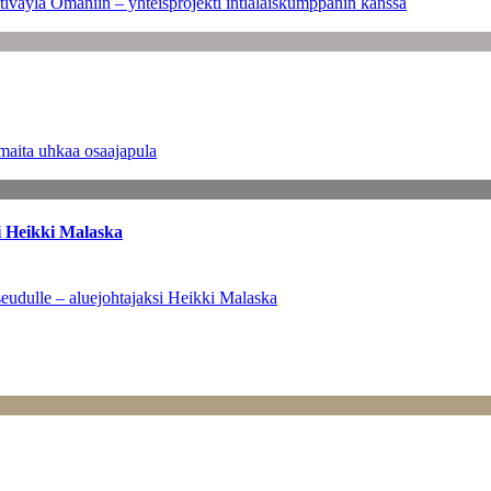
tiväylä Omaniin – yhteisprojekti intialaiskumppanin kanssa
maita uhkaa osaajapula
i Heikki Malaska
eudulle – aluejohtajaksi Heikki Malaska