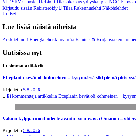
YIT
SRV
skanska
Helsinki
Tilastokeskus
yrityskauppa
NCC
Espoo
Kirjaudu sisään
Rekisteröidy
Tilaa Rakennuslehti
Näköislehdet
Uutiset
Lue lisää näistä aiheista
Arkkitehtuuri
Energiatehokkuus
Infra
Kiinteistöt
Korjausrakentamine
Uutisissa nyt
Uusimmat artikkelit
Etteplanin kevät oli kohmeinen – kysynnässä silti pientä piristyst
Kirjoitettu
5.8.2026
Ei kommentteja
artikkeliin Etteplanin kevät oli kohmeinen – kysynnäs
Vakion kylppärimoduuleille avautui vientiväylä Omaniin – yhtei
Kirjoitettu
5.8.2026