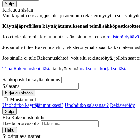
Sulje
Kirjaudu sisään
Voit kirjautua sisään, jos olet jo aiemmin rekisteröitynyt ja sen yhteyde
Käyttäjäprofiilissa käyttäjätunnuksenasi toimii sähköpostiosoittees
Jos et ole aiemmin kirjautunut sisään, sinun on ensin
rekisteröidyttävä 
Jos sinulle tulee Rakennuslehti, rekisteröitymällä saat kaikki rakennusle
Jos sinulle ei tule Rakennuslehteä, voit silti rekisteröityä, jolloin sa
Tilaa Rakennuslehti tästä
tai hyödynnä
maksuton koejakso tästä
.
Sähköposti tai käyttäjätunnus
Salasana
Kirjaudu sisään
Muista minut
Unohditko käyttäjätunnuksesi?
Unohditko salasanasi?
Rekisteröidy
Sulje
Etsi Rakennuslehti.fistä
Hae tältä sivustolta
Haku
Suositut avainsanat