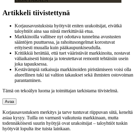
Artikkeli tiivistettynä
Korjausavustuksista hyötyvät eniten urakoitsijat, eivätkä
taloyhtiöt aina saa niistä merkittävää etua.
Markkinoilla vallitsee nyt odottava tunnelma avustusten
sääntöjen puuttuessa, ja rahoitusongelmat korostuvat
erityisesti muualla kuin pääkaupunkiseudulla.
Kritiikkiä herättää, että tuet vääristävät markkinoita, nostavat
väliaikaisesti hintoja ja toteutettavat remontit tehtäisiin usein
joka tapauksessa.
Kestävämpiä ratkaisuja markkinoiden piristämiseen voisi olla
alueellinen tuki tai valtion takaukset sekä ihmisten ostovoiman
parantaminen.
Tämä on tekoälyn luoma ja toimittajan tarkistama tiivistelmä.
Avaa
Korjausavustuksen merkitys ja tarve tuntuvat riippuvan siitä, keneltä
asiaa kysyy. Tuilla on varmasti vaikutusta markkinaan, mutta
todennäköisesti suurin hyötyjä ovat urakoitsijat – taloyhtiöt tuskin
hyötyvät lopulta itse tuista lainkaan.