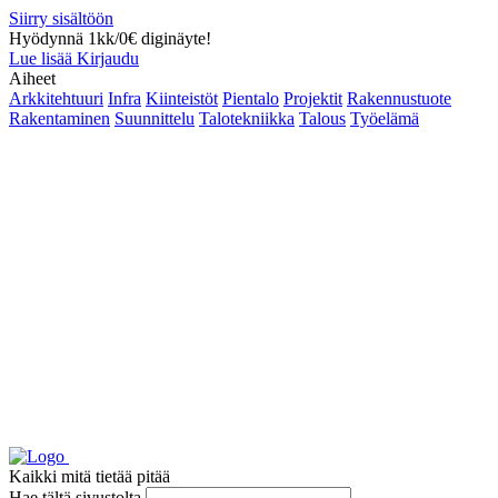
Siirry sisältöön
Hyödynnä 1kk/0€ diginäyte!
Lue lisää
Kirjaudu
Aiheet
Arkkitehtuuri
Infra
Kiinteistöt
Pientalo
Projektit
Rakennustuote
Rakentaminen
Suunnittelu
Talotekniikka
Talous
Työelämä
Kaikki mitä tietää pitää
Hae tältä sivustolta