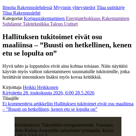
Ilmoita Rakennuslehdessä
Myynnin yhteystiedot
Tilaa uutiskirje
Tilaa Rakennuslehti
Kategoriat
Korjausrakentaminen
Energiatehokkuus
Rakentaminen
Suhdanne
Talotekniikka
Talous
Uutiset
Hallituksen tukitoimet eivät osu
maaliinsa – ”Buusti on hetkellinen, kenen
etu se lopulta on”
Hyvä tahto ja lopputulos eivät aina kohtaa toisiaan. Näin näyttäisi
käyvän myös valtion rakentamiseen suunnatuille tukitoimille, jotka
herättävät innostuksen lisäksi myös kovaa kritiikkiä.
Kirjoittaja
Heikki Heikkonen
Kirjoitettu 28. toukokuuta 2026, 6:00
28.5.2026
Tilaajille
Ei kommentteja
artikkeliin Hallituksen tukitoimet eivät osu maaliinsa
– ”Buusti on hetkellinen, kenen etu se lopulta on”
Kuvituskuva: Taloyhtiön energiaremontti, Vuosaari.
Arto Kuhna Assemblin tarkastelee työmaalla. Kuva:
LIISA TAKALA