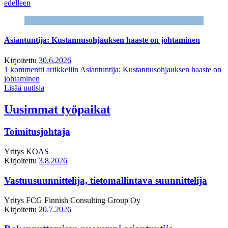
edelleen
Asiantuntija: Kustannusohjauksen haaste on johtaminen
Kirjoitettu
30.6.2026
1 kommentti
artikkeliin Asiantuntija: Kustannusohjauksen haaste on
johtaminen
Lisää uutisia
Uusimmat työpaikat
Toimitusjohtaja
Yritys
KOAS
Kirjoitettu
3.8.2026
Vastuusuunnittelija, tietomallintava suunnittelija
Yritys
FCG Finnish Consulting Group Oy
Kirjoitettu
20.7.2026