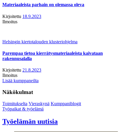
Materiaaleista parhain on olemassa oleva
Kirjoitettu
18.9.2023
Ilmoitus
Helsingin kiertotalouden klusteriohjelma
Parempaa tietoa kierrätysmateriaaleista kaivataan
rakennusalalla
Kirjoitettu
21.8.2023
Ilmoitus
Lisää kumppaneilta
Näkökulmat
Toimitukselta
Vieraskynä
Kumppaniblogit
Työpaikat & työelämä
Työelämän uutisia