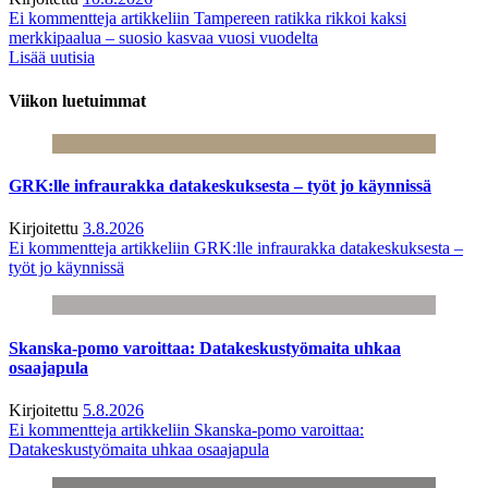
Ei kommentteja
artikkeliin Tampereen ratikka rikkoi kaksi
merkkipaalua – suosio kasvaa vuosi vuodelta
Lisää uutisia
Viikon luetuimmat
GRK:lle infraurakka datakeskuksesta – työt jo käynnissä
Kirjoitettu
3.8.2026
Ei kommentteja
artikkeliin GRK:lle infraurakka datakeskuksesta –
työt jo käynnissä
Skanska-pomo varoittaa: Datakeskustyömaita uhkaa
osaajapula
Kirjoitettu
5.8.2026
Ei kommentteja
artikkeliin Skanska-pomo varoittaa:
Datakeskustyömaita uhkaa osaajapula