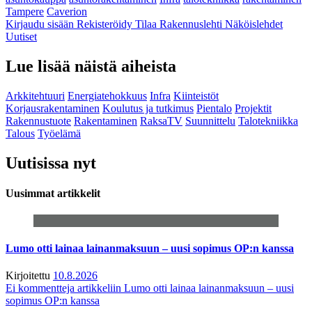
Tampere
Caverion
Kirjaudu sisään
Rekisteröidy
Tilaa Rakennuslehti
Näköislehdet
Uutiset
Lue lisää näistä aiheista
Arkkitehtuuri
Energiatehokkuus
Infra
Kiinteistöt
Korjausrakentaminen
Koulutus ja tutkimus
Pientalo
Projektit
Rakennustuote
Rakentaminen
RaksaTV
Suunnittelu
Talotekniikka
Talous
Työelämä
Uutisissa nyt
Uusimmat artikkelit
Lumo otti lainaa lainanmaksuun – uusi sopimus OP:n kanssa
Kirjoitettu
10.8.2026
Ei kommentteja
artikkeliin Lumo otti lainaa lainanmaksuun – uusi
sopimus OP:n kanssa