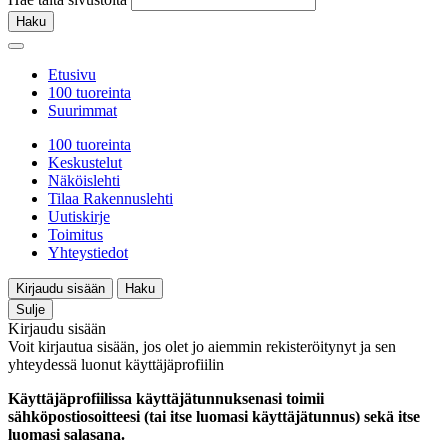
Haku
Etusivu
100 tuoreinta
Suurimmat
100 tuoreinta
Keskustelut
Näköislehti
Tilaa Rakennuslehti
Uutiskirje
Toimitus
Yhteystiedot
Kirjaudu sisään
Haku
Sulje
Kirjaudu sisään
Voit kirjautua sisään, jos olet jo aiemmin rekisteröitynyt ja sen
yhteydessä luonut käyttäjäprofiilin
Käyttäjäprofiilissa käyttäjätunnuksenasi toimii
sähköpostiosoitteesi (tai itse luomasi käyttäjätunnus) sekä itse
luomasi salasana.