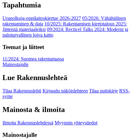
Tapahtumia
Urapolkuja-oppilaitoskiertue 2026-2027
05/2026: Vähähiilinen
rakentaminen & data
10/2025: Rakentamisen kiertotalous 2025:
Jätteistä materiaaleiksi
09/2024: Recticel Talks 2024: Moderni ja
paloturvallinen loiva katto
Teemat ja liitteet
11/2024: Suomea rakentamassa
Mainostajalle
Lue Rakennuslehteä
Tilaa Rakennuslehti
Kirjaudu näköislehteen
Tilaa uutiskirje
RSS-
syöte
Mainosta & ilmoita
Ilmoita Rakennuslehdessä
Myynnin yhteystiedot
Mainostajalle