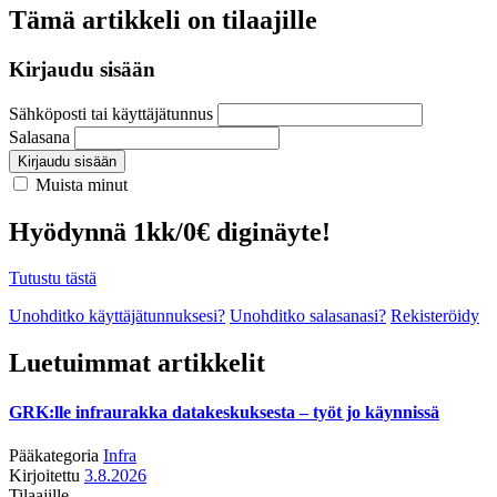
Tämä artikkeli on tilaajille
Kirjaudu sisään
Sähköposti tai käyttäjätunnus
Salasana
Kirjaudu sisään
Muista minut
Hyödynnä 1kk/0€ diginäyte!
Tutustu tästä
Unohditko käyttäjätunnuksesi?
Unohditko salasanasi?
Rekisteröidy
Luetuimmat artikkelit
GRK:lle infraurakka datakeskuksesta – työt jo käynnissä
Pääkategoria
Infra
Kirjoitettu
3.8.2026
Tilaajille