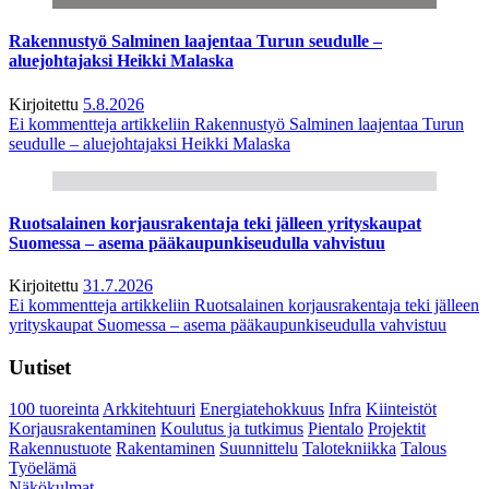
Rakennustyö Salminen laajentaa Turun seudulle –
aluejohtajaksi Heikki Malaska
Kirjoitettu
5.8.2026
Ei kommentteja
artikkeliin Rakennustyö Salminen laajentaa Turun
seudulle – aluejohtajaksi Heikki Malaska
Ruotsalainen korjausrakentaja teki jälleen yrityskaupat
Suomessa – asema pääkaupunkiseudulla vahvistuu
Kirjoitettu
31.7.2026
Ei kommentteja
artikkeliin Ruotsalainen korjausrakentaja teki jälleen
yrityskaupat Suomessa – asema pääkaupunkiseudulla vahvistuu
Uutiset
100 tuoreinta
Arkkitehtuuri
Energiatehokkuus
Infra
Kiinteistöt
Korjausrakentaminen
Koulutus ja tutkimus
Pientalo
Projektit
Rakennustuote
Rakentaminen
Suunnittelu
Talotekniikka
Talous
Työelämä
Näkökulmat