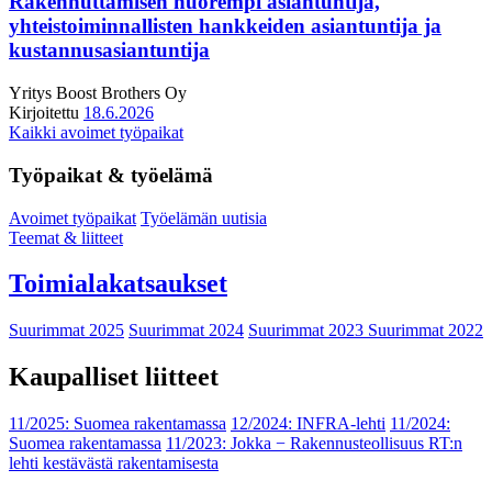
Rakennuttamisen nuorempi asiantuntija,
yhteistoiminnallisten hankkeiden asiantuntija ja
kustannusasiantuntija
Yritys
Boost Brothers Oy
Kirjoitettu
18.6.2026
Kaikki avoimet työpaikat
Työpaikat & työelämä
Avoimet työpaikat
Työelämän uutisia
Teemat & liitteet
Toimialakatsaukset
Suurimmat 2025
Suurimmat 2024
Suurimmat 2023
Suurimmat 2022
Kaupalliset liitteet
11/2025: Suomea rakentamassa
12/2024: INFRA-lehti
11/2024:
Suomea rakentamassa
11/2023: Jokka − Rakennusteollisuus RT:n
lehti kestävästä rakentamisesta