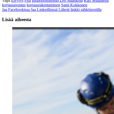
Tagit
Elvytys
Fira
Insinööritoimisto Leo Maaskola
Kari Seitaniemi
korjausavustus
korjausrakentaminen
Sami Kokkonen
Jaa Facebookissa
Jaa LinkedInissä
Lähetä linkki sähköpostilla
Lisää aiheesta