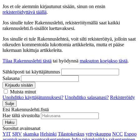
Jos et ole aiemmin kirjautunut sisään, sinun on ensin
rekisteröidyttävä täällä
.
Jos sinulle tulee Rakennuslehti, rekisteröitymällä saat kaikki
rakennuslehti.fi-sisällöt luettavaksesi.
Jos sinulle ei tule Rakennuslehteä, voit silti rekisteröityä, jolloin saat
oikeuden kommentoida lukottomia artikkeleita, mutta et pääse
lukemaan lukittuja artikkeleita.
Tilaa Rakennuslehti tästä
tai hyödynnä
maksuton koejakso tästä
.
Sähköposti tai käyttäjätunnus
Salasana
Kirjaudu sisään
Muista minut
Unohditko käyttäjätunnuksesi?
Unohditko salasanasi?
Rekisteröidy
Sulje
Etsi Rakennuslehti.fistä
Hae tältä sivustolta
Haku
Suositut avainsanat
YIT
SRV
skanska
Helsinki
Tilastokeskus
yrityskauppa
NCC
Espoo
asuntokauppa
asuntorakentaminen
Infra
talotekniikka
rakentaminen