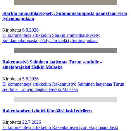
Starkin ammattilaiskysely: Suhdannekuopasta päädytään vielä
työvoimapulaan
Kirjoitettu
6.8.2026
Ei kommentteja
artikkeliin Starkin ammattilaiskysely:
Suhdannekuopasta päädytään vielä työvoimapulaan
Rakennustyö Salminen laajentaa Turun seudulle –
aluejohtajaksi Heikki Malaska
Kirjoitettu
5.8.2026
Ei kommentteja
artikkeliin Rakennustyö Salminen laajentaa Turun
seudulle – aluejohtajaksi Heikki Malaska
Rakentamisen työntekijämäärä laski edelleen
Kirjoitettu
22.7.2026
Ei kommentteja
artikkeliin Rakentamisen työntekijämäärä laski