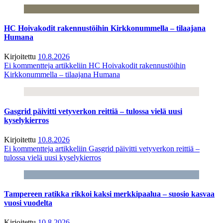
HC Hoivakodit rakennustöihin Kirkkonummella – tilaajana
Humana
Kirjoitettu
10.8.2026
Ei kommentteja
artikkeliin HC Hoivakodit rakennustöihin
Kirkkonummella – tilaajana Humana
Gasgrid päivitti vetyverkon reittiä – tulossa vielä uusi
kyselykierros
Kirjoitettu
10.8.2026
Ei kommentteja
artikkeliin Gasgrid päivitti vetyverkon reittiä –
tulossa vielä uusi kyselykierros
Tampereen ratikka rikkoi kaksi merkkipaalua – suosio kasvaa
vuosi vuodelta
Kirjoitettu
10.8.2026