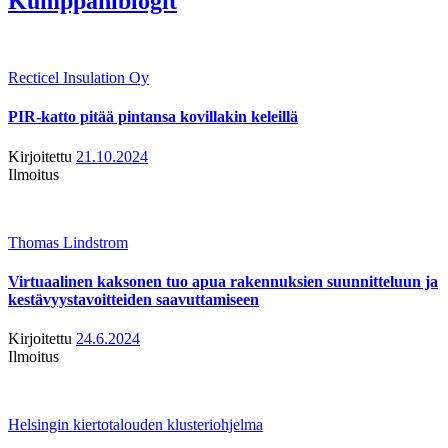
Kumppaniblogit
Recticel Insulation Oy
PIR-katto pitää pintansa kovillakin keleillä
Kirjoitettu
21.10.2024
Ilmoitus
Thomas Lindstrom
Virtuaalinen kaksonen tuo apua rakennuksien suunnitteluun ja
kestävyystavoitteiden saavuttamiseen
Kirjoitettu
24.6.2024
Ilmoitus
Helsingin kiertotalouden klusteriohjelma