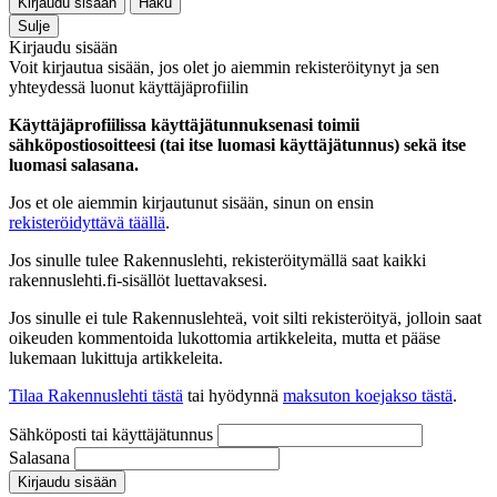
Kirjaudu sisään
Haku
Sulje
Kirjaudu sisään
Voit kirjautua sisään, jos olet jo aiemmin rekisteröitynyt ja sen
yhteydessä luonut käyttäjäprofiilin
Käyttäjäprofiilissa käyttäjätunnuksenasi toimii
sähköpostiosoitteesi (tai itse luomasi käyttäjätunnus) sekä itse
luomasi salasana.
Jos et ole aiemmin kirjautunut sisään, sinun on ensin
rekisteröidyttävä täällä
.
Jos sinulle tulee Rakennuslehti, rekisteröitymällä saat kaikki
rakennuslehti.fi-sisällöt luettavaksesi.
Jos sinulle ei tule Rakennuslehteä, voit silti rekisteröityä, jolloin saat
oikeuden kommentoida lukottomia artikkeleita, mutta et pääse
lukemaan lukittuja artikkeleita.
Tilaa Rakennuslehti tästä
tai hyödynnä
maksuton koejakso tästä
.
Sähköposti tai käyttäjätunnus
Salasana
Kirjaudu sisään