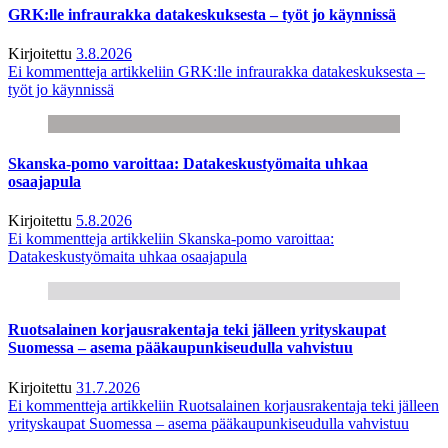
GRK:lle infraurakka datakeskuksesta – työt jo käynnissä
Kirjoitettu
3.8.2026
Ei kommentteja
artikkeliin GRK:lle infraurakka datakeskuksesta –
työt jo käynnissä
Skanska-pomo varoittaa: Datakeskustyömaita uhkaa
osaajapula
Kirjoitettu
5.8.2026
Ei kommentteja
artikkeliin Skanska-pomo varoittaa:
Datakeskustyömaita uhkaa osaajapula
Ruotsalainen korjausrakentaja teki jälleen yrityskaupat
Suomessa – asema pääkaupunkiseudulla vahvistuu
Kirjoitettu
31.7.2026
Ei kommentteja
artikkeliin Ruotsalainen korjausrakentaja teki jälleen
yrityskaupat Suomessa – asema pääkaupunkiseudulla vahvistuu