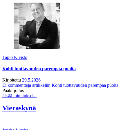
Tapio Kivistö
Kohti tuottavuuden parempaa puolta
Kirjoitettu
29.5.2026
Ei kommentteja
artikkeliin Kohti tuottavuuden parempaa puolta
Pääkirjoitus
Lisää toimitukselta
Vieraskynä