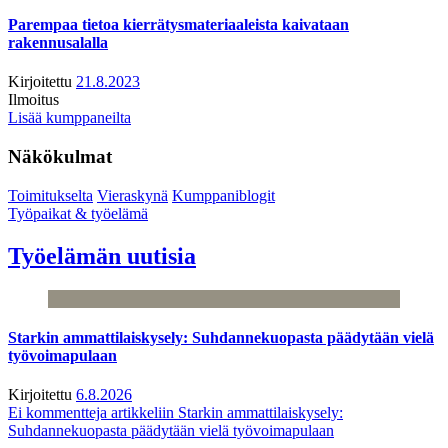
Parempaa tietoa kierrätysmateriaaleista kaivataan
rakennusalalla
Kirjoitettu
21.8.2023
Ilmoitus
Lisää kumppaneilta
Näkökulmat
Toimitukselta
Vieraskynä
Kumppaniblogit
Työpaikat & työelämä
Työelämän uutisia
Starkin ammattilaiskysely: Suhdannekuopasta päädytään vielä
työvoimapulaan
Kirjoitettu
6.8.2026
Ei kommentteja
artikkeliin Starkin ammattilaiskysely:
Suhdannekuopasta päädytään vielä työvoimapulaan