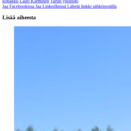
kotiakku
Lauri Karttunen
Turun yliopisto
Jaa Facebookissa
Jaa LinkedInissä
Lähetä linkki sähköpostilla
Lisää aiheesta