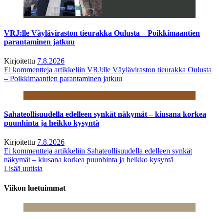
VRJ:lle Väyläviraston tieurakka Oulusta – Poikkimaantien
parantaminen jatkuu
Kirjoitettu
7.8.2026
Ei kommentteja
artikkeliin VRJ:lle Väyläviraston tieurakka Oulusta
– Poikkimaantien parantaminen jatkuu
Sahateollisuudella edelleen synkät näkymät – kiusana korkea
puunhinta ja heikko kysyntä
Kirjoitettu
7.8.2026
Ei kommentteja
artikkeliin Sahateollisuudella edelleen synkät
näkymät – kiusana korkea puunhinta ja heikko kysyntä
Lisää uutisia
Viikon luetuimmat