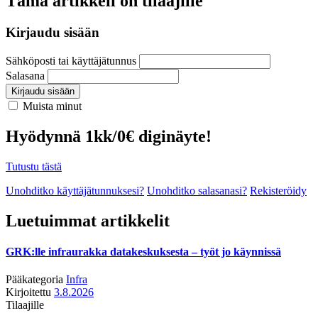
Tämä artikkeli on tilaajille
Kirjaudu sisään
Sähköposti tai käyttäjätunnus
Salasana
Kirjaudu sisään
Muista minut
Hyödynnä 1kk/0€ diginäyte!
Tutustu tästä
Unohditko käyttäjätunnuksesi?
Unohditko salasanasi?
Rekisteröidy
Luetuimmat artikkelit
GRK:lle infraurakka datakeskuksesta – työt jo käynnissä
Pääkategoria
Infra
Kirjoitettu
3.8.2026
Tilaajille