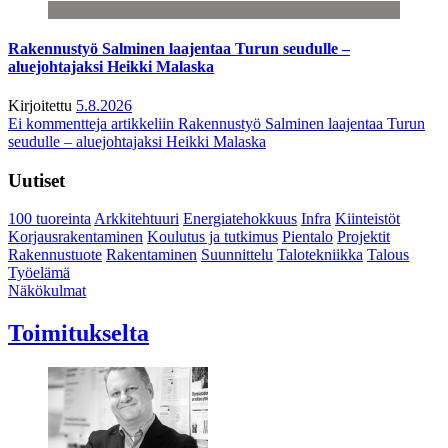
Rakennustyö Salminen laajentaa Turun seudulle –
aluejohtajaksi Heikki Malaska
Kirjoitettu
5.8.2026
Ei kommentteja
artikkeliin Rakennustyö Salminen laajentaa Turun
seudulle – aluejohtajaksi Heikki Malaska
Uutiset
100 tuoreinta
Arkkitehtuuri
Energiatehokkuus
Infra
Kiinteistöt
Korjausrakentaminen
Koulutus ja tutkimus
Pientalo
Projektit
Rakennustuote
Rakentaminen
Suunnittelu
Talotekniikka
Talous
Työelämä
Näkökulmat
Toimitukselta