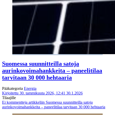
Suomessa suunnitteilla satoja
aurinkovoimahankkeita – paneelitilaa
tarvitaan 30 000 hehtaaria
Pääkategoria
Energia
Kirjoitettu 30. tammikuuta 2026, 12:41
30.1.2026
Tilaajille
Ei kommentteja
artikkeliin Suomessa suunnitteilla satoja
aurinkovoimahankkeita – paneelitilaa tarvitaan 30 000 hehtaaria