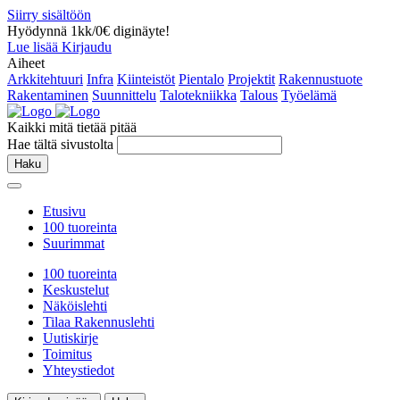
Siirry sisältöön
Hyödynnä 1kk/0€ diginäyte!
Lue lisää
Kirjaudu
Aiheet
Arkkitehtuuri
Infra
Kiinteistöt
Pientalo
Projektit
Rakennustuote
Rakentaminen
Suunnittelu
Talotekniikka
Talous
Työelämä
Kaikki mitä tietää pitää
Hae tältä sivustolta
Haku
Etusivu
100 tuoreinta
Suurimmat
100 tuoreinta
Keskustelut
Näköislehti
Tilaa Rakennuslehti
Uutiskirje
Toimitus
Yhteystiedot