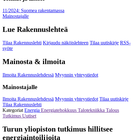
11/2024: Suomea rakentamassa
Mainostajalle
Lue Rakennuslehteä
Tilaa Rakennuslehti
Kirjaudu näköislehteen
Tilaa uutiskirje
RSS-
syöte
Mainosta & ilmoita
Ilmoita Rakennuslehdessä
Myynnin yhteystiedot
Mainostajalle
Ilmoita Rakennuslehdessä
Myynnin yhteystiedot
Tilaa uutiskirje
Tilaa Rakennuslehti
Kategoriat
Energia
Energiatehokkuus
Talotekniikka
Talous
Tutkimus
Uutiset
Turun yliopiston tutkimus hillitsee
energiaintoilijoita