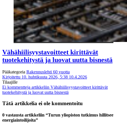
Vähähiilisyystavoitteet kirittävät
tuotekehitystä ja luovat uutta bisnestä
Pääkategoria
Rakennuslehti 60 vuotta
Kirjoitettu 10. huhtikuuta 2026, 5:38
10.4.2026
Tilaajille
Ei kommentteja
artikkeliin Vähähiilisyystavoitteet kirittävät
tuotekehitystä ja luovat uutta bisnestä
Tätä artikkelia ei ole kommentoitu
0 vastausta artikkeliin “Turun yliopiston tutkimus hillitsee
energiaintoilijoita”