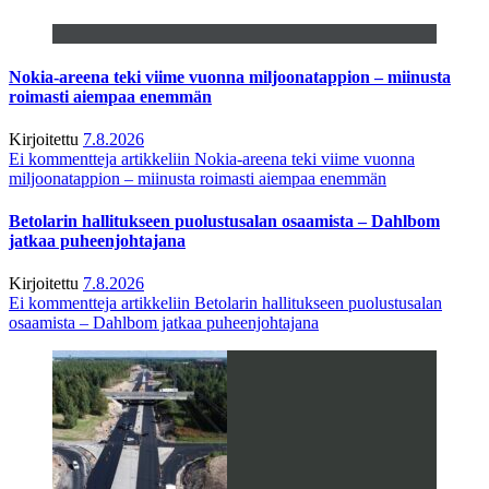
Nokia-areena teki viime vuonna miljoonatappion – miinusta
roimasti aiempaa enemmän
Kirjoitettu
7.8.2026
Ei kommentteja
artikkeliin Nokia-areena teki viime vuonna
miljoonatappion – miinusta roimasti aiempaa enemmän
Betolarin hallitukseen puolustusalan osaamista – Dahlbom
jatkaa puheenjohtajana
Kirjoitettu
7.8.2026
Ei kommentteja
artikkeliin Betolarin hallitukseen puolustusalan
osaamista – Dahlbom jatkaa puheenjohtajana