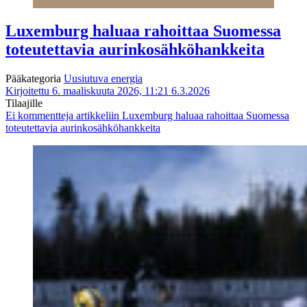
Luxemburg haluaa rahoittaa Suomessa
toteutettavia aurinkosähköhankkeita
Pääkategoria
Uusiutuva energia
Kirjoitettu 6. maaliskuuta 2026, 11:21
6.3.2026
Tilaajille
Ei kommentteja
artikkeliin Luxemburg haluaa rahoittaa Suomessa
toteutettavia aurinkosähköhankkeita