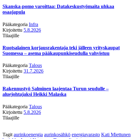
Skanska-pomo varoittaa: Datakeskustyömaita uhkaa
osaajapula
Pääkategoria
Infra
Kirjoitettu
5.8.2026
Tilaajille
Ruotsalainen korjausrakentaja teki jälleen yrityskaupat
Suomessa – asema pääkaupunkiseudulla vahvistuu
Pääkategoria
Talous
Kirjoitettu
31.7.2026
Tilaajille
Rakennustyö Salminen laajentaa Turun seudulle –
aluejohtajaksi Heikki Malaska
Pääkategoria
Talous
Kirjoitettu
5.8.2026
Tilaajille
Tagit
aurinkoenergia
aurinkosähkö
energiavarasto
Kati Miettunen