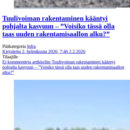
Tuulivoiman rakentaminen kääntyi
pohjalta kasvuun – ”Voisiko tässä olla
taas uuden rakentamisaallon alku?”
Pääkategoria
Infra
Kirjoitettu 2. helmikuuta 2026, 7:46
2.2.2026
Tilaajille
Ei kommentteja
artikkeliin Tuulivoiman rakentaminen kääntyi
pohjalta kasvuun – ”Voisiko tässä olla taas uuden rakentamisaallon
alku?”