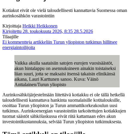
Kotiakut eivät ole vielä taloudellisesti kannattavia Suomessa oman
aurinkosähkön varastointiin
Kirjoittaja
Heikki Heikkonen
Kirjoitettu 28. toukokuuta 2026, 8:35
28.5.2026
Tilaajille
Ei kommentteja
artikkeliin Turun yliopiston tutkimus hillitsee
energiaintoilijoita
Vaikka akulla saataisiin satojen eurojen vuosisäästöt,
akun hintalappu on asennuksineen ainakin toistaiseksi
liian suuri, jotta se maksaisi itsensä takaisin elinikänsä
aikana, Lauri Karttunen sanoo. Kuva: Väinö
Anttalainen/Turun yliopisto
Aurinkosähköjärjestelmään liitettävä kotiakku ei ole tällä hetkellä
taloudellisesti kannattava hankinta suomalaisille kotitalouksille,
osoittaa Turun yliopiston ja Turun ammattikorkeakoulun uusi
tutkimus. Aurinkoenergian varastointiin tarkoitettujen kotiakkujen
tuomat säästöt sähkölaskussa eivät riitä kattamaan edes akun
investointikustannuksia, selviää Turun yliopiston tutkimuksesta.