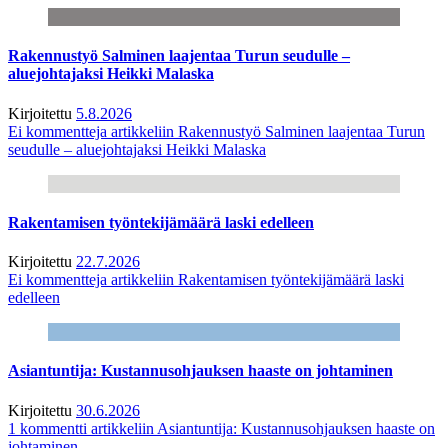
Rakennustyö Salminen laajentaa Turun seudulle –
aluejohtajaksi Heikki Malaska
Kirjoitettu
5.8.2026
Ei kommentteja
artikkeliin Rakennustyö Salminen laajentaa Turun
seudulle – aluejohtajaksi Heikki Malaska
Rakentamisen työntekijämäärä laski edelleen
Kirjoitettu
22.7.2026
Ei kommentteja
artikkeliin Rakentamisen työntekijämäärä laski
edelleen
Asiantuntija: Kustannusohjauksen haaste on johtaminen
Kirjoitettu
30.6.2026
1 kommentti
artikkeliin Asiantuntija: Kustannusohjauksen haaste on
johtaminen