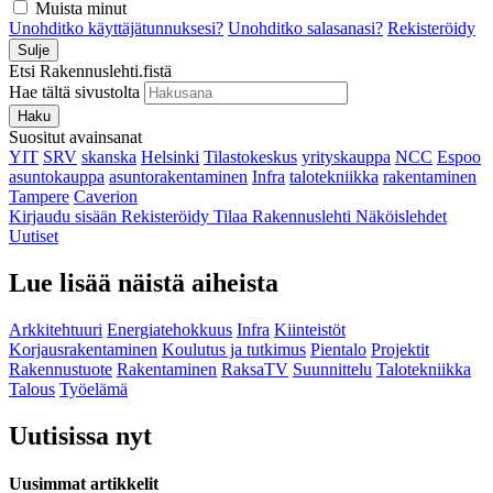
Muista minut
Unohditko käyttäjätunnuksesi?
Unohditko salasanasi?
Rekisteröidy
Sulje
Etsi Rakennuslehti.fistä
Hae tältä sivustolta
Haku
Suositut avainsanat
YIT
SRV
skanska
Helsinki
Tilastokeskus
yrityskauppa
NCC
Espoo
asuntokauppa
asuntorakentaminen
Infra
talotekniikka
rakentaminen
Tampere
Caverion
Kirjaudu sisään
Rekisteröidy
Tilaa Rakennuslehti
Näköislehdet
Uutiset
Lue lisää näistä aiheista
Arkkitehtuuri
Energiatehokkuus
Infra
Kiinteistöt
Korjausrakentaminen
Koulutus ja tutkimus
Pientalo
Projektit
Rakennustuote
Rakentaminen
RaksaTV
Suunnittelu
Talotekniikka
Talous
Työelämä
Uutisissa nyt
Uusimmat artikkelit