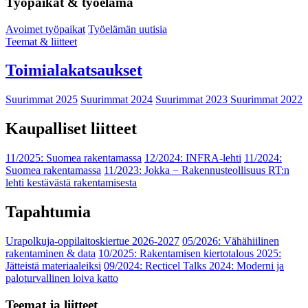
Työpaikat & työelämä
Avoimet työpaikat
Työelämän uutisia
Teemat & liitteet
Toimialakatsaukset
Suurimmat 2025
Suurimmat 2024
Suurimmat 2023
Suurimmat 2022
Kaupalliset liitteet
11/2025: Suomea rakentamassa
12/2024: INFRA-lehti
11/2024:
Suomea rakentamassa
11/2023: Jokka − Rakennusteollisuus RT:n
lehti kestävästä rakentamisesta
Tapahtumia
Urapolkuja-oppilaitoskiertue 2026-2027
05/2026: Vähähiilinen
rakentaminen & data
10/2025: Rakentamisen kiertotalous 2025:
Jätteistä materiaaleiksi
09/2024: Recticel Talks 2024: Moderni ja
paloturvallinen loiva katto
Teemat ja liitteet