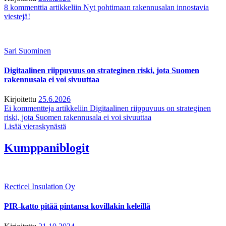
8 kommenttia
artikkeliin Nyt pohtimaan rakennusalan innostavia
viestejä!
Sari Suominen
Digitaalinen riippuvuus on strateginen riski, jota Suomen
rakennusala ei voi sivuuttaa
Kirjoitettu
25.6.2026
Ei kommentteja
artikkeliin Digitaalinen riippuvuus on strateginen
riski, jota Suomen rakennusala ei voi sivuuttaa
Lisää vieraskynästä
Kumppaniblogit
Recticel Insulation Oy
PIR-katto pitää pintansa kovillakin keleillä