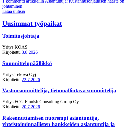
1 kommentti
artikkeliin Asiantuntija: Kustannusohjauksen haaste on
johtaminen
Lisää uutisia
Uusimmat työpaikat
Toimitusjohtaja
Yritys
KOAS
Kirjoitettu
3.8.2026
Suunnittelupäällikkö
Yritys
Tekova Oyj
Kirjoitettu
22.7.2026
Vastuusuunnittelija, tietomallintava suunnittelija
Yritys
FCG Finnish Consulting Group Oy
Kirjoitettu
20.7.2026
Rakennuttamisen nuorempi asiantuntija,
yhteistoiminnallisten hankkeiden asiantuntija ja