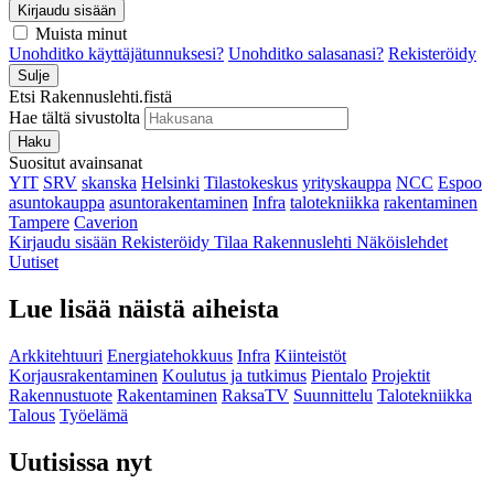
Kirjaudu sisään
Muista minut
Unohditko käyttäjätunnuksesi?
Unohditko salasanasi?
Rekisteröidy
Sulje
Etsi Rakennuslehti.fistä
Hae tältä sivustolta
Haku
Suositut avainsanat
YIT
SRV
skanska
Helsinki
Tilastokeskus
yrityskauppa
NCC
Espoo
asuntokauppa
asuntorakentaminen
Infra
talotekniikka
rakentaminen
Tampere
Caverion
Kirjaudu sisään
Rekisteröidy
Tilaa Rakennuslehti
Näköislehdet
Uutiset
Lue lisää näistä aiheista
Arkkitehtuuri
Energiatehokkuus
Infra
Kiinteistöt
Korjausrakentaminen
Koulutus ja tutkimus
Pientalo
Projektit
Rakennustuote
Rakentaminen
RaksaTV
Suunnittelu
Talotekniikka
Talous
Työelämä
Uutisissa nyt