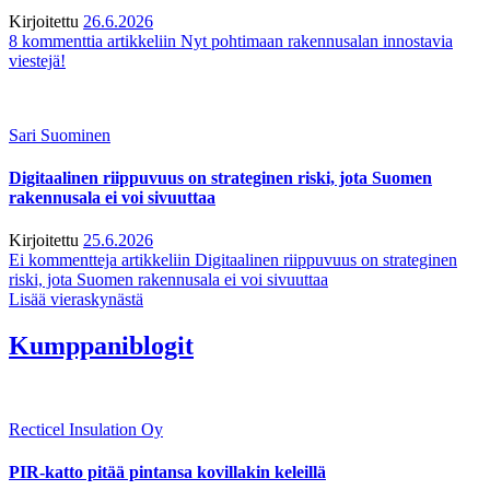
Kirjoitettu
26.6.2026
8 kommenttia
artikkeliin Nyt pohtimaan rakennusalan innostavia
viestejä!
Sari Suominen
Digitaalinen riippuvuus on strateginen riski, jota Suomen
rakennusala ei voi sivuuttaa
Kirjoitettu
25.6.2026
Ei kommentteja
artikkeliin Digitaalinen riippuvuus on strateginen
riski, jota Suomen rakennusala ei voi sivuuttaa
Lisää vieraskynästä
Kumppaniblogit
Recticel Insulation Oy
PIR-katto pitää pintansa kovillakin keleillä