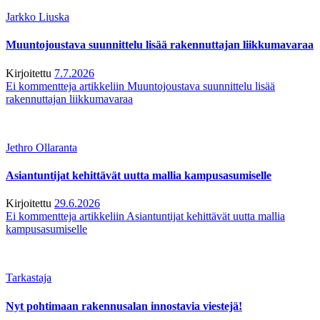
Jarkko Liuska
Muuntojoustava suunnittelu lisää rakennuttajan liikkumavaraa
Kirjoitettu
7.7.2026
Ei kommentteja
artikkeliin Muuntojoustava suunnittelu lisää
rakennuttajan liikkumavaraa
Jethro Ollaranta
Asiantuntijat kehittävät uutta mallia kampusasumiselle
Kirjoitettu
29.6.2026
Ei kommentteja
artikkeliin Asiantuntijat kehittävät uutta mallia
kampusasumiselle
Tarkastaja
Nyt pohtimaan rakennusalan innostavia viestejä!