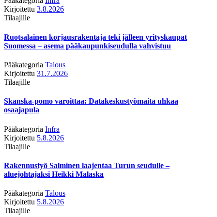
Pääkategoria
Infra
Kirjoitettu
3.8.2026
Tilaajille
Ruotsalainen korjausrakentaja teki jälleen yrityskaupat
Suomessa – asema pääkaupunkiseudulla vahvistuu
Pääkategoria
Talous
Kirjoitettu
31.7.2026
Tilaajille
Skanska-pomo varoittaa: Datakeskustyömaita uhkaa
osaajapula
Pääkategoria
Infra
Kirjoitettu
5.8.2026
Tilaajille
Rakennustyö Salminen laajentaa Turun seudulle –
aluejohtajaksi Heikki Malaska
Pääkategoria
Talous
Kirjoitettu
5.8.2026
Tilaajille