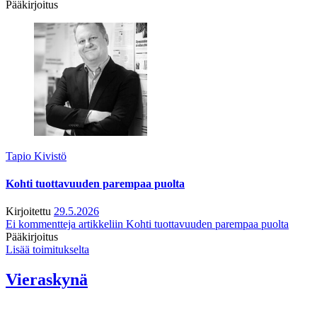
Pääkirjoitus
Tapio Kivistö
Kohti tuottavuuden parempaa puolta
Kirjoitettu
29.5.2026
Ei kommentteja
artikkeliin Kohti tuottavuuden parempaa puolta
Pääkirjoitus
Lisää toimitukselta
Vieraskynä