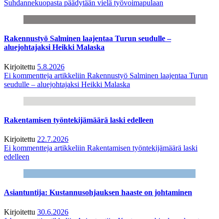
Suhdannekuopasta päädytään vielä työvoimapulaan
Rakennustyö Salminen laajentaa Turun seudulle –
aluejohtajaksi Heikki Malaska
Kirjoitettu
5.8.2026
Ei kommentteja
artikkeliin Rakennustyö Salminen laajentaa Turun
seudulle – aluejohtajaksi Heikki Malaska
Rakentamisen työntekijämäärä laski edelleen
Kirjoitettu
22.7.2026
Ei kommentteja
artikkeliin Rakentamisen työntekijämäärä laski
edelleen
Asiantuntija: Kustannusohjauksen haaste on johtaminen
Kirjoitettu
30.6.2026