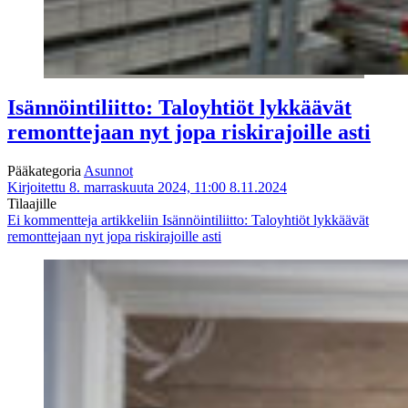
Isännöintiliitto: Taloyhtiöt lykkäävät
remonttejaan nyt jopa riskirajoille asti
Pääkategoria
Asunnot
Kirjoitettu 8. marraskuuta 2024, 11:00
8.11.2024
Tilaajille
Ei kommentteja
artikkeliin Isännöintiliitto: Taloyhtiöt lykkäävät
remonttejaan nyt jopa riskirajoille asti