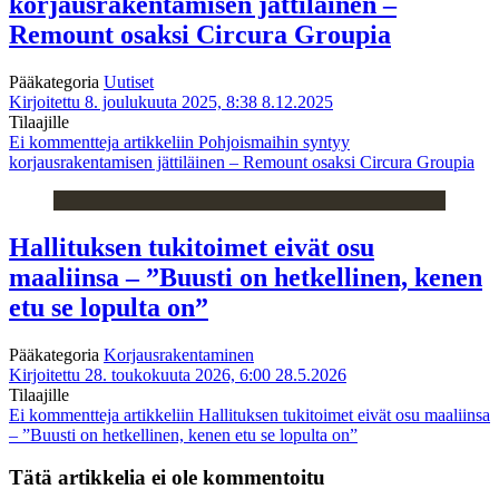
korjausrakentamisen jättiläinen –
Remount osaksi Circura Groupia
Pääkategoria
Uutiset
Kirjoitettu 8. joulukuuta 2025, 8:38
8.12.2025
Tilaajille
Ei kommentteja
artikkeliin Pohjoismaihin syntyy
korjausrakentamisen jättiläinen – Remount osaksi Circura Groupia
Hallituksen tukitoimet eivät osu
maaliinsa – ”Buusti on hetkellinen, kenen
etu se lopulta on”
Pääkategoria
Korjausrakentaminen
Kirjoitettu 28. toukokuuta 2026, 6:00
28.5.2026
Tilaajille
Ei kommentteja
artikkeliin Hallituksen tukitoimet eivät osu maaliinsa
– ”Buusti on hetkellinen, kenen etu se lopulta on”
Tätä artikkelia ei ole kommentoitu