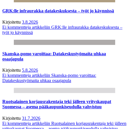
GRK:lle infraurakka datakeskuksesta – työt jo käynnissä
Kirjoitettu
3.8.2026
Ei kommentteja
artikkeliin GRK:lle infraurakka datakeskuksesta –
työt jo käynnissä
Skanska-pomo varoittaa: Datakeskustyömaita uhkaa
osaajapula
Kirjoitettu
5.8.2026
Ei kommentteja
artikkeliin Skanska-pomo varoittaa:
Datakeskustyömaita uhkaa osaajapula
Ruotsalainen korjausrakentaja teki jälleen yrityskaupat
Suomessa – asema pääkaupunkiseudulla vahvistuu
Kirjoitettu
31.7.2026
Ei kommentteja
artikkeliin Ruotsalainen korjausrakentaja teki jälleen
yrityskaupat Suomessa – asema pääkaupunkiseudulla vahvistuu