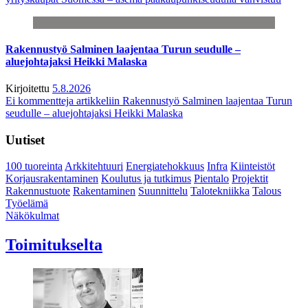
Rakennustyö Salminen laajentaa Turun seudulle –
aluejohtajaksi Heikki Malaska
Kirjoitettu
5.8.2026
Ei kommentteja
artikkeliin Rakennustyö Salminen laajentaa Turun
seudulle – aluejohtajaksi Heikki Malaska
Uutiset
100 tuoreinta
Arkkitehtuuri
Energiatehokkuus
Infra
Kiinteistöt
Korjausrakentaminen
Koulutus ja tutkimus
Pientalo
Projektit
Rakennustuote
Rakentaminen
Suunnittelu
Talotekniikka
Talous
Työelämä
Näkökulmat
Toimitukselta