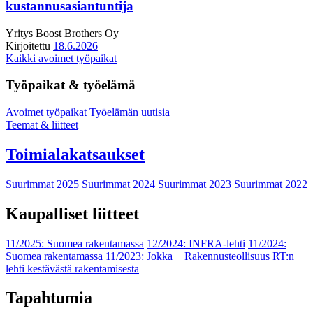
kustannusasiantuntija
Yritys
Boost Brothers Oy
Kirjoitettu
18.6.2026
Kaikki avoimet työpaikat
Työpaikat & työelämä
Avoimet työpaikat
Työelämän uutisia
Teemat & liitteet
Toimialakatsaukset
Suurimmat 2025
Suurimmat 2024
Suurimmat 2023
Suurimmat 2022
Kaupalliset liitteet
11/2025: Suomea rakentamassa
12/2024: INFRA-lehti
11/2024:
Suomea rakentamassa
11/2023: Jokka − Rakennusteollisuus RT:n
lehti kestävästä rakentamisesta
Tapahtumia