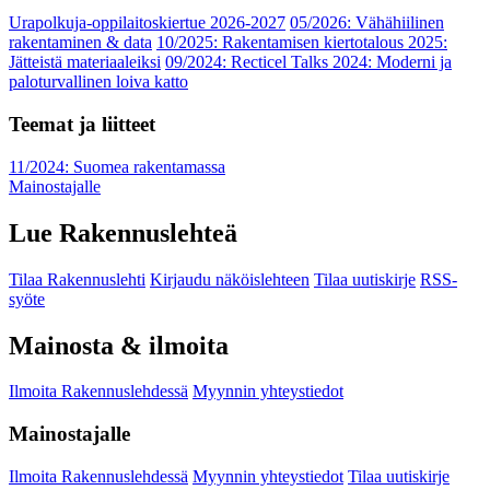
Urapolkuja-oppilaitoskiertue 2026-2027
05/2026: Vähähiilinen
rakentaminen & data
10/2025: Rakentamisen kiertotalous 2025:
Jätteistä materiaaleiksi
09/2024: Recticel Talks 2024: Moderni ja
paloturvallinen loiva katto
Teemat ja liitteet
11/2024: Suomea rakentamassa
Mainostajalle
Lue Rakennuslehteä
Tilaa Rakennuslehti
Kirjaudu näköislehteen
Tilaa uutiskirje
RSS-
syöte
Mainosta & ilmoita
Ilmoita Rakennuslehdessä
Myynnin yhteystiedot
Mainostajalle
Ilmoita Rakennuslehdessä
Myynnin yhteystiedot
Tilaa uutiskirje