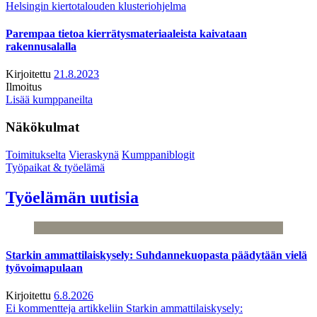
Helsingin kiertotalouden klusteriohjelma
Parempaa tietoa kierrätysmateriaaleista kaivataan
rakennusalalla
Kirjoitettu
21.8.2023
Ilmoitus
Lisää kumppaneilta
Näkökulmat
Toimitukselta
Vieraskynä
Kumppaniblogit
Työpaikat & työelämä
Työelämän uutisia
Starkin ammattilaiskysely: Suhdannekuopasta päädytään vielä
työvoimapulaan
Kirjoitettu
6.8.2026
Ei kommentteja
artikkeliin Starkin ammattilaiskysely: