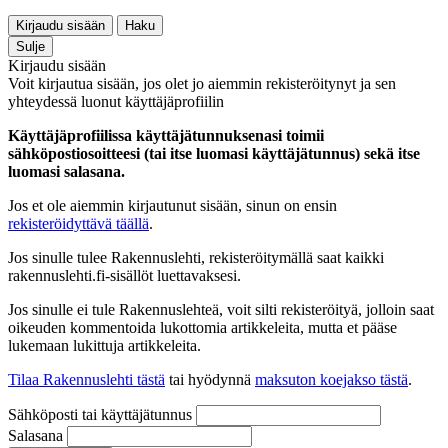
Kirjaudu sisään
Haku
Sulje
Kirjaudu sisään
Voit kirjautua sisään, jos olet jo aiemmin rekisteröitynyt ja sen
yhteydessä luonut käyttäjäprofiilin
Käyttäjäprofiilissa käyttäjätunnuksenasi toimii
sähköpostiosoitteesi (tai itse luomasi käyttäjätunnus) sekä itse
luomasi salasana.
Jos et ole aiemmin kirjautunut sisään, sinun on ensin
rekisteröidyttävä täällä
.
Jos sinulle tulee Rakennuslehti, rekisteröitymällä saat kaikki
rakennuslehti.fi-sisällöt luettavaksesi.
Jos sinulle ei tule Rakennuslehteä, voit silti rekisteröityä, jolloin saat
oikeuden kommentoida lukottomia artikkeleita, mutta et pääse
lukemaan lukittuja artikkeleita.
Tilaa Rakennuslehti tästä
tai hyödynnä
maksuton koejakso tästä
.
Sähköposti tai käyttäjätunnus
Salasana