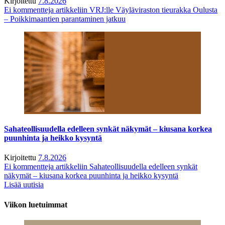
Kirjoitettu
7.8.2026
Ei kommentteja
artikkeliin VRJ:lle Väyläviraston tieurakka Oulusta
– Poikkimaantien parantaminen jatkuu
Sahateollisuudella edelleen synkät näkymät – kiusana korkea
puunhinta ja heikko kysyntä
Kirjoitettu
7.8.2026
Ei kommentteja
artikkeliin Sahateollisuudella edelleen synkät
näkymät – kiusana korkea puunhinta ja heikko kysyntä
Lisää uutisia
Viikon luetuimmat