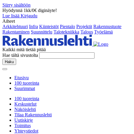
Siirry sisältöön
Hyödynnä 1kk/0€ diginäyte!
Lue lisää
Kirjaudu
Aiheet
Arkkitehtuuri
Infra
Kiinteistöt
Pientalo
Projektit
Rakennustuote
Rakentaminen
Suunnittelu
Talotekniikka
Talous
Työelämä
Kaikki mitä tietää pitää
Hae tältä sivustolta
Haku
Etusivu
100 tuoreinta
Suurimmat
100 tuoreinta
Keskustelut
Näköislehti
Tilaa Rakennuslehti
Uutiskirje
Toimitus
Yhteystiedot