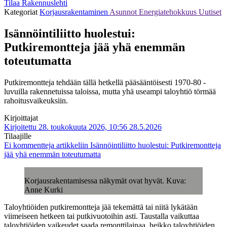
Tilaa Rakennuslehti
Kategoriat
Korjausrakentaminen
Asunnot
Energiatehokkuus
Uutiset
Isännöintiliitto huolestui:
Putkiremontteja jää yhä enemmän
toteutumatta
Putkiremontteja tehdään tällä hetkellä pääsääntöisesti 1970-80 -
luvuilla rakennetuissa taloissa, mutta yhä useampi taloyhtiö törmää
rahoitusvaikeuksiin.
Kirjoittajat
Kirjoitettu 28. toukokuuta 2026, 10:56
28.5.2026
Tilaajille
Ei kommentteja
artikkeliin Isännöintiliitto huolestui: Putkiremontteja
jää yhä enemmän toteutumatta
Korjausrakentamisessa näkymät ovat hyvät. Kuva:
Anne Kurki
Taloyhtiöiden putkiremontteja jää tekemättä tai niitä lykätään
viimeiseen hetkeen tai putkivuotoihin asti. Taustalla vaikuttaa
taloyhtiöiden vaikeudet saada remonttilainaa, heikko taloyhtiöiden