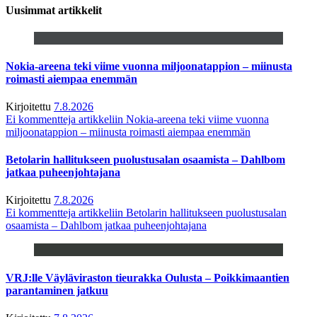
Uusimmat artikkelit
Nokia-areena teki viime vuonna miljoonatappion – miinusta
roimasti aiempaa enemmän
Kirjoitettu
7.8.2026
Ei kommentteja
artikkeliin Nokia-areena teki viime vuonna
miljoonatappion – miinusta roimasti aiempaa enemmän
Betolarin hallitukseen puolustusalan osaamista – Dahlbom
jatkaa puheenjohtajana
Kirjoitettu
7.8.2026
Ei kommentteja
artikkeliin Betolarin hallitukseen puolustusalan
osaamista – Dahlbom jatkaa puheenjohtajana
VRJ:lle Väyläviraston tieurakka Oulusta – Poikkimaantien
parantaminen jatkuu