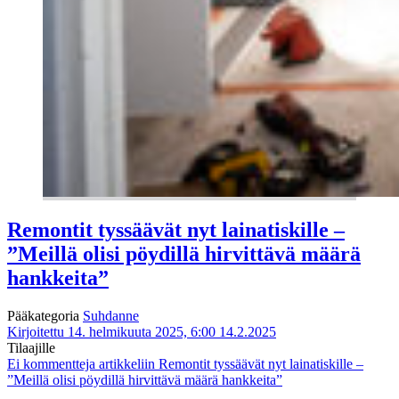
Remontit tyssäävät nyt lainatiskille –
”Meillä olisi pöydillä hirvittävä määrä
hankkeita”
Pääkategoria
Suhdanne
Kirjoitettu 14. helmikuuta 2025, 6:00
14.2.2025
Tilaajille
Ei kommentteja
artikkeliin Remontit tyssäävät nyt lainatiskille –
”Meillä olisi pöydillä hirvittävä määrä hankkeita”