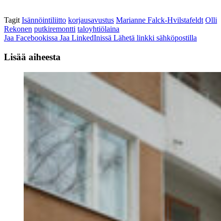
Tagit
Isännöintiliitto
korjausavustus
Marianne Falck-Hvilstafeldt
Olli
Rekonen
putkiremontti
taloyhtiölaina
Jaa Facebookissa
Jaa LinkedInissä
Lähetä linkki sähköpostilla
Lisää aiheesta