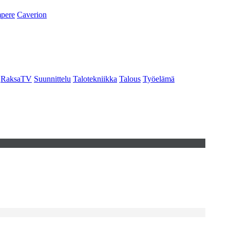
pere
Caverion
RaksaTV
Suunnittelu
Talotekniikka
Talous
Työelämä