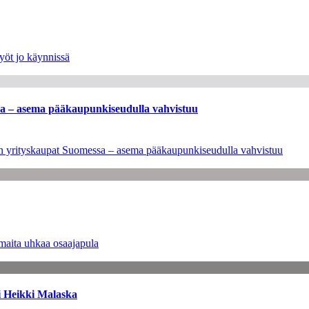
yöt jo käynnissä
ssa – asema pääkaupunkiseudulla vahvistuu
leen yrityskaupat Suomessa – asema pääkaupunkiseudulla vahvistuu
maita uhkaa osaajapula
i Heikki Malaska