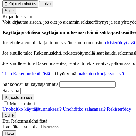
Kirjaudu sisään
Haku
Sulje
Kirjaudu sisään
Voit kirjautua sisään, jos olet jo aiemmin rekisteröitynyt ja sen yhteyde
Käyttäjäprofiilissa käyttäjätunnuksenasi toimii sähköpostiosoittees
Jos et ole aiemmin kirjautunut sisään, sinun on ensin
rekisteröidyttävä 
Jos sinulle tulee Rakennuslehti, rekisteröitymällä saat kaikki rakennusle
Jos sinulle ei tule Rakennuslehteä, voit silti rekisteröityä, jolloin sa
Tilaa Rakennuslehti tästä
tai hyödynnä
maksuton koejakso tästä
.
Sähköposti tai käyttäjätunnus
Salasana
Kirjaudu sisään
Muista minut
Unohditko käyttäjätunnuksesi?
Unohditko salasanasi?
Rekisteröidy
Sulje
Etsi Rakennuslehti.fistä
Hae tältä sivustolta
Haku