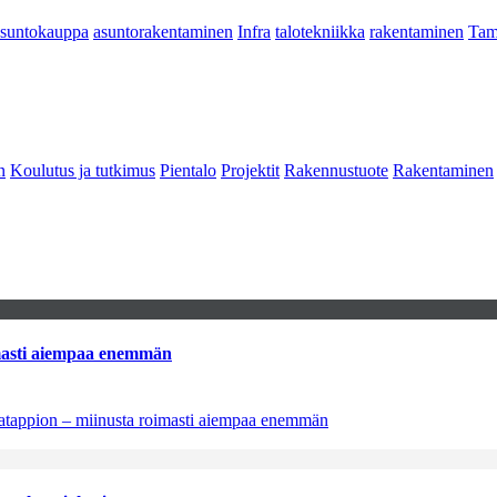
asuntokauppa
asuntorakentaminen
Infra
talotekniikka
rakentaminen
Tam
n
Koulutus ja tutkimus
Pientalo
Projektit
Rakennustuote
Rakentaminen
imasti aiempaa enemmän
natappion – miinusta roimasti aiempaa enemmän