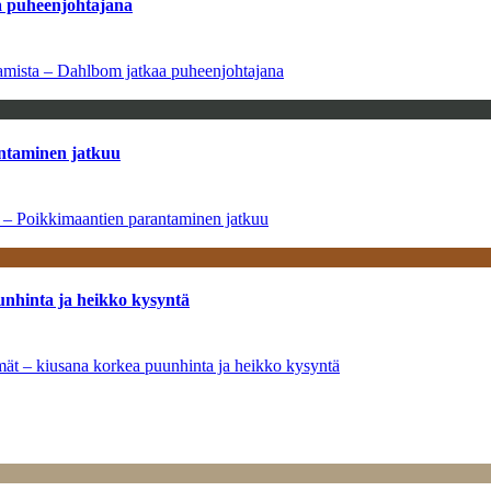
aa puheenjohtajana
saamista – Dahlbom jatkaa puheenjohtajana
antaminen jatkuu
a – Poikkimaantien parantaminen jatkuu
unhinta ja heikko kysyntä
ymät – kiusana korkea puunhinta ja heikko kysyntä