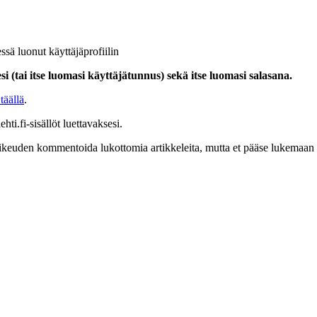
ssä luonut käyttäjäprofiilin
i (tai itse luomasi käyttäjätunnus) sekä itse luomasi salasana.
täällä
.
hti.fi-sisällöt luettavaksesi.
at oikeuden kommentoida lukottomia artikkeleita, mutta et pääse lukemaan l