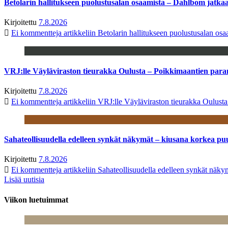
Betolarin hallitukseen puolustusalan osaamista – Dahlbom jatk
Kirjoitettu
7.8.2026
Ei kommentteja
artikkeliin Betolarin hallitukseen puolustusalan o
VRJ:lle Väyläviraston tieurakka Oulusta – Poikkimaantien par
Kirjoitettu
7.8.2026
Ei kommentteja
artikkeliin VRJ:lle Väyläviraston tieurakka Oulust
Sahateollisuudella edelleen synkät näkymät – kiusana korkea pu
Kirjoitettu
7.8.2026
Ei kommentteja
artikkeliin Sahateollisuudella edelleen synkät näk
Lisää uutisia
Viikon luetuimmat