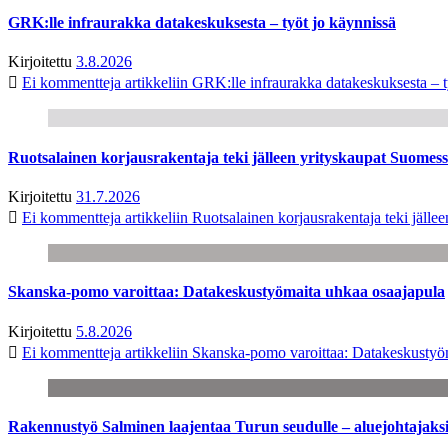
GRK:lle infraurakka datakeskuksesta – työt jo käynnissä
Kirjoitettu
3.8.2026
Ei kommentteja
artikkeliin GRK:lle infraurakka datakeskuksesta – t
Ruotsalainen korjausrakentaja teki jälleen yrityskaupat Suome
Kirjoitettu
31.7.2026
Ei kommentteja
artikkeliin Ruotsalainen korjausrakentaja teki jäl
Skanska-pomo varoittaa: Datakeskustyömaita uhkaa osaajapula
Kirjoitettu
5.8.2026
Ei kommentteja
artikkeliin Skanska-pomo varoittaa: Datakeskustyö
Rakennustyö Salminen laajentaa Turun seudulle – aluejohtajaks