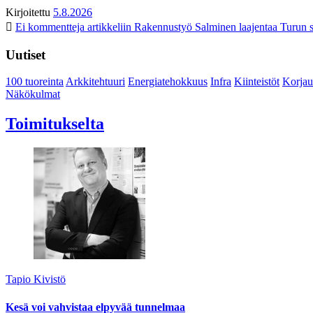
Kirjoitettu
5.8.2026
Ei kommentteja
artikkeliin Rakennustyö Salminen laajentaa Turun s
Uutiset
100 tuoreinta
Arkkitehtuuri
Energiatehokkuus
Infra
Kiinteistöt
Korjau
Näkökulmat
Toimitukselta
Tapio Kivistö
Kesä voi vahvistaa elpyvää tunnelmaa