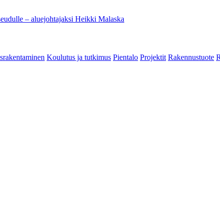
eudulle – aluejohtajaksi Heikki Malaska
srakentaminen
Koulutus ja tutkimus
Pientalo
Projektit
Rakennustuote
R