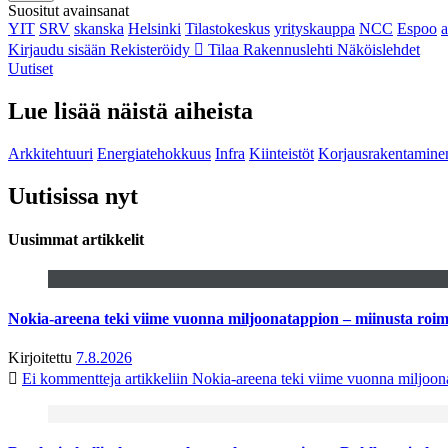
Suositut avainsanat
YIT
SRV
skanska
Helsinki
Tilastokeskus
yrityskauppa
NCC
Espoo
Kirjaudu sisään
Rekisteröidy
Tilaa Rakennuslehti
Näköislehdet
Uutiset
Lue lisää näistä aiheista
Arkkitehtuuri
Energiatehokkuus
Infra
Kiinteistöt
Korjausrakentamine
Uutisissa nyt
Uusimmat artikkelit
Nokia-areena teki viime vuonna miljoonatappion – miinusta ro
Kirjoitettu
7.8.2026
Ei kommentteja
artikkeliin Nokia-areena teki viime vuonna miljoo