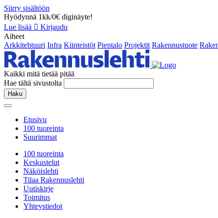
Siirry sisältöön
Hyödynnä 1kk/0€ diginäyte!
Lue lisää
Kirjaudu
Aiheet
Arkkitehtuuri
Infra
Kiinteistöt
Pientalo
Projektit
Rakennustuote
Raken
Kaikki mitä tietää pitää
Hae tältä sivustolta
Haku
Etusivu
100 tuoreinta
Suurimmat
100 tuoreinta
Keskustelut
Näköislehti
Tilaa Rakennuslehti
Uutiskirje
Toimitus
Yhteystiedot