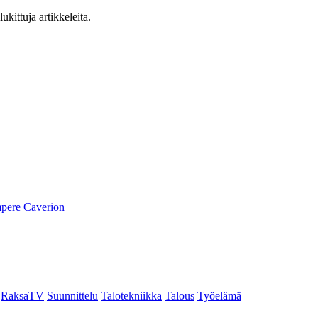
ukittuja artikkeleita.
pere
Caverion
RaksaTV
Suunnittelu
Talotekniikka
Talous
Työelämä