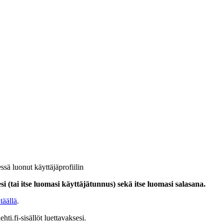
ssä luonut käyttäjäprofiilin
i (tai itse luomasi käyttäjätunnus) sekä itse luomasi salasana.
täällä
.
hti.fi-sisällöt luettavaksesi.