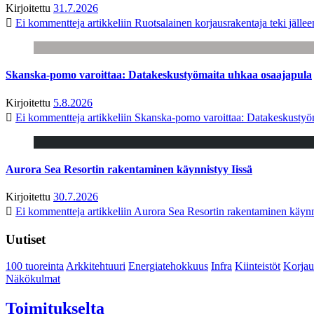
Kirjoitettu
31.7.2026
Ei kommentteja
artikkeliin Ruotsalainen korjausrakentaja teki jäl
Skanska-pomo varoittaa: Datakeskustyömaita uhkaa osaajapula
Kirjoitettu
5.8.2026
Ei kommentteja
artikkeliin Skanska-pomo varoittaa: Datakeskustyö
Aurora Sea Resortin rakentaminen käynnistyy Iissä
Kirjoitettu
30.7.2026
Ei kommentteja
artikkeliin Aurora Sea Resortin rakentaminen käynn
Uutiset
100 tuoreinta
Arkkitehtuuri
Energiatehokkuus
Infra
Kiinteistöt
Korjau
Näkökulmat
Toimitukselta