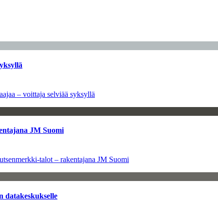
yksyllä
ajaa – voittaja selviää syksyllä
kentajana JM Suomi
utsenmerkki-talot – rakentajana JM Suomi
n datakeskukselle