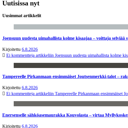
Uutisissa nyt
Uusimmat artikkelit
Joensuun uudesta uimahallista kolme kisaajaa – voittaja selviää s
Kirjoitettu
6.8.2026
Ei kommentteja
artikkeliin Joensuun uudesta uimahallista kolme kisa
Tampereelle Pirkanmaan ensimmäiset Joutsenmerkki-talot – ra
Kirjoitettu
6.8.2026
Ei kommentteja
artikkeliin Tampereelle Pirkanmaan ensimmäiset Jo
Enersenselle sähköasemaurakka Kouvolasta – virtaa Myllykoske
Kirjoitettu
6.8.2026