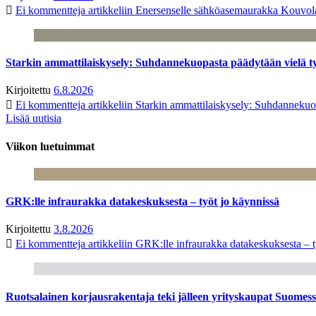
Ei kommentteja
artikkeliin Enersenselle sähköasemaurakka Kouvola
Starkin ammattilaiskysely: Suhdannekuopasta päädytään vielä 
Kirjoitettu
6.8.2026
Ei kommentteja
artikkeliin Starkin ammattilaiskysely: Suhdanneku
Lisää uutisia
Viikon luetuimmat
GRK:lle infraurakka datakeskuksesta – työt jo käynnissä
Kirjoitettu
3.8.2026
Ei kommentteja
artikkeliin GRK:lle infraurakka datakeskuksesta – t
Ruotsalainen korjausrakentaja teki jälleen yrityskaupat Suome