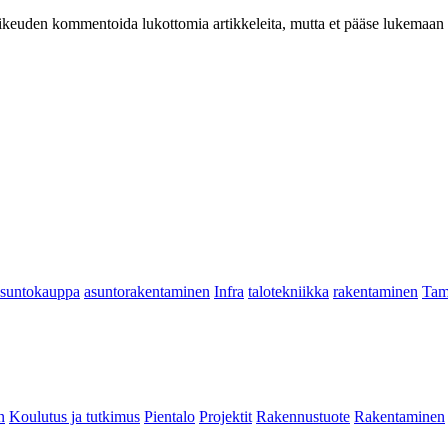
at oikeuden kommentoida lukottomia artikkeleita, mutta et pääse lukemaan l
asuntokauppa
asuntorakentaminen
Infra
talotekniikka
rakentaminen
Tam
n
Koulutus ja tutkimus
Pientalo
Projektit
Rakennustuote
Rakentaminen