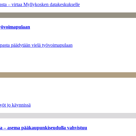
sta – virtaa Myllykosken datakeskukselle
työvoimapulaan
opasta päädytään vielä työvoimapulaan
yöt jo käynnissä
ssa – asema pääkaupunkiseudulla vahvistuu