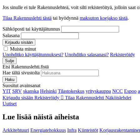
Jos sinulle ei tule Rakennuslehteä, voit silti rekisteröityä, jolloin sa
Tilaa Rakennuslehti tästä
tai hyödynnä
maksuton koejakso tästä
.
Sähköposti tai käyttäjätunnus
Salasana
Kirjaudu sisään
Muista minut
Unohditko käyttäjätunnuksesi?
Unohditko salasanasi?
Rekisteröidy
Sulje
Etsi Rakennuslehti.fistä
Hae tältä sivustolta
Haku
Suositut avainsanat
YIT
SRV
skanska
Helsinki
Tilastokeskus
yrityskauppa
NCC
Espoo
Kirjaudu sisään
Rekisteröidy
Tilaa Rakennuslehti
Näköislehdet
Uutiset
Lue lisää näistä aiheista
Arkkitehtuuri
Energiatehokkuus
Infra
Kiinteistöt
Korjausrakentamine