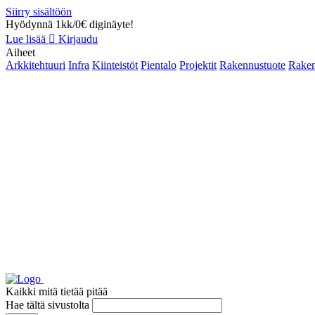
Siirry sisältöön
Hyödynnä 1kk/0€ diginäyte!
Lue lisää
Kirjaudu
Aiheet
Arkkitehtuuri
Infra
Kiinteistöt
Pientalo
Projektit
Rakennustuote
Raken
Kaikki mitä tietää pitää
Hae tältä sivustolta