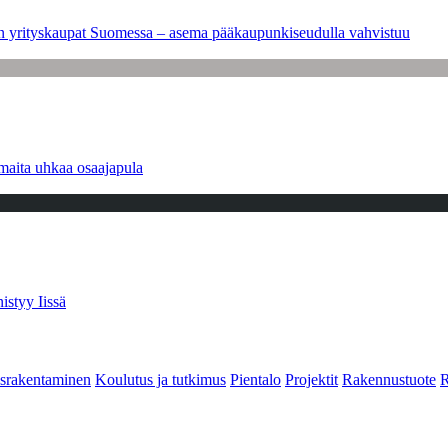
leen yrityskaupat Suomessa – asema pääkaupunkiseudulla vahvistuu
maita uhkaa osaajapula
istyy Iissä
srakentaminen
Koulutus ja tutkimus
Pientalo
Projektit
Rakennustuote
R