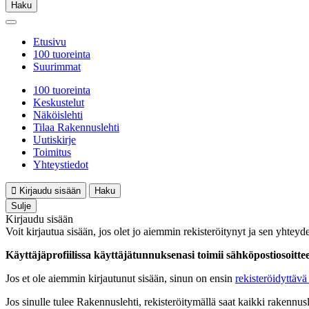
Haku
Etusivu
100 tuoreinta
Suurimmat
100 tuoreinta
Keskustelut
Näköislehti
Tilaa Rakennuslehti
Uutiskirje
Toimitus
Yhteystiedot
Kirjaudu sisään
Haku
Sulje
Kirjaudu sisään
Voit kirjautua sisään, jos olet jo aiemmin rekisteröitynyt ja sen yhteyde
Käyttäjäprofiilissa käyttäjätunnuksenasi toimii sähköpostiosoittees
Jos et ole aiemmin kirjautunut sisään, sinun on ensin
rekisteröidyttävä 
Jos sinulle tulee Rakennuslehti, rekisteröitymällä saat kaikki rakennusle