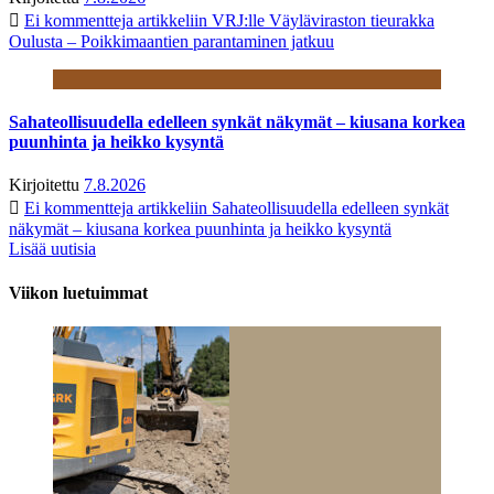
Ei kommentteja
artikkeliin VRJ:lle Väyläviraston tieurakka
Oulusta – Poikkimaantien parantaminen jatkuu
Sahateollisuudella edelleen synkät näkymät – kiusana korkea
puunhinta ja heikko kysyntä
Kirjoitettu
7.8.2026
Ei kommentteja
artikkeliin Sahateollisuudella edelleen synkät
näkymät – kiusana korkea puunhinta ja heikko kysyntä
Lisää uutisia
Viikon luetuimmat