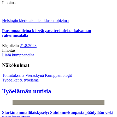
Ilmoitus
Helsingin kiertotalouden klusteriohjelma
Parempaa tietoa kierrätysmateriaaleista kaivataan
rakennusalalla
Kirjoitettu
21.8.2023
Ilmoitus
Lisää kumppaneilta
Näkökulmat
Toimitukselta
Vieraskynä
Kumppaniblogit
Työpaikat & työelämä
Työelämän uutisia
Starkin ammattilaiskysely: Suhdannekuopasta päädytään vielä