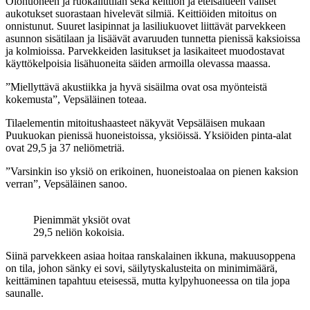
Olohuoneen ja ruokailutilan sekä keittiön ja eteisalueen väliset
aukotukset suorastaan hivelevät silmiä. Keittiöiden mitoitus on
onnistunut. Suuret lasipinnat ja lasiliukuovet liittävät parvekkeen
asunnon sisätilaan ja lisäävät avaruuden tunnetta pienissä kaksioissa
ja kolmioissa. Parvekkeiden lasitukset ja lasikaiteet muodostavat
käyttökelpoisia lisähuoneita säiden armoilla olevassa maassa.
”Miellyttävä akustiikka ja hyvä sisäilma ovat osa myönteistä
kokemusta”, Vepsäläinen toteaa.
Tilaelementin mitoitushaasteet näkyvät Vepsäläisen mukaan
Puukuokan pienissä huoneistoissa, yksiöissä. Yksiöiden pinta-alat
ovat 29,5 ja 37 neliömetriä.
”Varsinkin iso yksiö on erikoinen, huoneistoalaa on pienen kaksion
verran”, Vepsäläinen sanoo.
Pienimmät yksiöt ovat
29,5 neliön kokoisia.
Siinä parvekkeen asiaa hoitaa ranskalainen ikkuna, makuusoppena
on tila, johon sänky ei sovi, säilytyskalusteita on minimimäärä,
keittäminen tapahtuu eteisessä, mutta kylpyhuoneessa on tila jopa
saunalle.