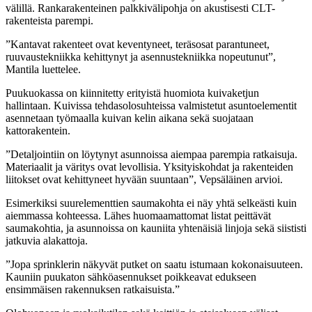
välillä. Rankarakenteinen palkkivälipohja on akustisesti CLT-
rakenteista parempi.
”Kantavat rakenteet ovat keventyneet, teräsosat parantuneet,
ruuvaustekniikka kehittynyt ja asennustekniikka nopeutunut”,
Mantila luettelee.
Puukuokassa on kiinnitetty erityistä huomiota kuivaketjun
hallintaan. Kuivissa tehdasolosuhteissa valmistetut asuntoelementit
asennetaan työmaalla kuivan kelin aikana sekä suojataan
kattorakentein.
”Detaljointiin on löytynyt asunnoissa aiempaa parempia ratkaisuja.
Materiaalit ja väritys ovat levollisia. Yksityiskohdat ja rakenteiden
liitokset ovat kehittyneet hyvään suuntaan”, Vepsäläinen arvioi.
Esimerkiksi suurelementtien saumakohta ei näy yhtä selkeästi kuin
aiemmassa kohteessa. Lähes huomaamattomat listat peittävät
saumakohtia, ja asunnoissa on kauniita yhtenäisiä linjoja sekä siististi
jatkuvia alakattoja.
”Jopa sprinklerin näkyvät putket on saatu istumaan kokonaisuuteen.
Kauniin puukaton sähköasennukset poikkeavat edukseen
ensimmäisen rakennuksen ratkaisuista.”