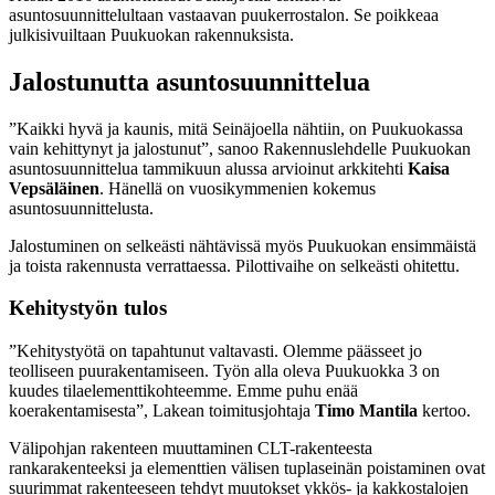
asuntosuunnittelultaan vastaavan puukerrostalon. Se poikkeaa
julkisivuiltaan Puukuokan rakennuksista.
Jalostunutta asuntosuunnittelua
”Kaikki hyvä ja kaunis, mitä Seinäjoella nähtiin, on Puukuokassa
vain kehittynyt ja jalostunut”, sanoo Rakennuslehdelle Puukuokan
asuntosuunnittelua tammikuun alussa arvioinut arkkitehti
Kaisa
Vepsäläinen
. Hänellä on vuosikymmenien kokemus
asuntosuunnittelusta.
Jalostuminen on selkeästi nähtävissä myös Puukuokan ensimmäistä
ja toista rakennusta verrattaessa. Pilottivaihe on selkeästi ohitettu.
Kehitystyön tulos
”Kehitystyötä on tapahtunut valtavasti. Olemme päässeet jo
teolliseen puurakentamiseen. Työn alla oleva Puukuokka 3 on
kuudes tilaelementtikohteemme. Emme puhu enää
koerakentamisesta”, Lakean toimitusjohtaja
Timo Mantila
kertoo.
Välipohjan rakenteen muuttaminen CLT-rakenteesta
rankarakenteeksi ja elementtien välisen tuplaseinän poistaminen ovat
suurimmat rakenteeseen tehdyt muutokset ykkös- ja kakkostalojen