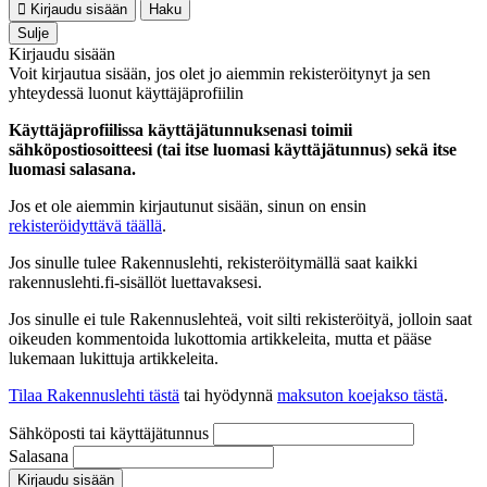
Kirjaudu sisään
Haku
Sulje
Kirjaudu sisään
Voit kirjautua sisään, jos olet jo aiemmin rekisteröitynyt ja sen
yhteydessä luonut käyttäjäprofiilin
Käyttäjäprofiilissa käyttäjätunnuksenasi toimii
sähköpostiosoitteesi (tai itse luomasi käyttäjätunnus) sekä itse
luomasi salasana.
Jos et ole aiemmin kirjautunut sisään, sinun on ensin
rekisteröidyttävä täällä
.
Jos sinulle tulee Rakennuslehti, rekisteröitymällä saat kaikki
rakennuslehti.fi-sisällöt luettavaksesi.
Jos sinulle ei tule Rakennuslehteä, voit silti rekisteröityä, jolloin saat
oikeuden kommentoida lukottomia artikkeleita, mutta et pääse
lukemaan lukittuja artikkeleita.
Tilaa Rakennuslehti tästä
tai hyödynnä
maksuton koejakso tästä
.
Sähköposti tai käyttäjätunnus
Salasana
Kirjaudu sisään