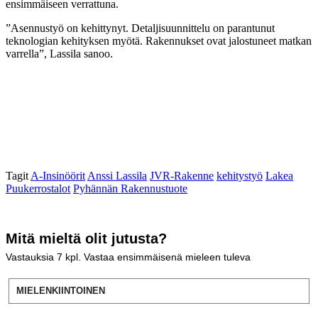
ensimmäiseen verrattuna.
”Asennustyö on kehittynyt. Detaljisuunnittelu on parantunut
teknologian kehityksen myötä. Rakennukset ovat jalostuneet matkan
varrella”, Lassila sanoo.
Tagit
A-Insinöörit
Anssi Lassila
JVR-Rakenne
kehitystyö
Lakea
Puukerrostalot
Pyhännän Rakennustuote
Mitä mieltä olit jutusta?
Vastauksia
7
kpl. Vastaa ensimmäisenä mieleen tuleva
MIELENKIINTOINEN