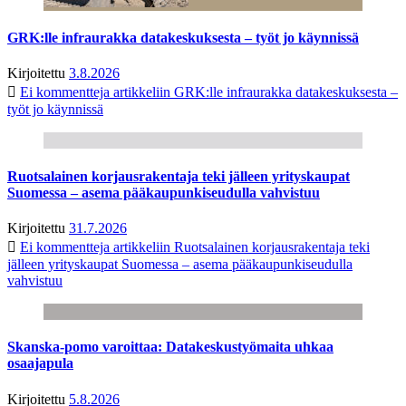
GRK:lle infraurakka datakeskuksesta – työt jo käynnissä
Kirjoitettu
3.8.2026
Ei kommentteja
artikkeliin GRK:lle infraurakka datakeskuksesta –
työt jo käynnissä
Ruotsalainen korjausrakentaja teki jälleen yrityskaupat
Suomessa – asema pääkaupunkiseudulla vahvistuu
Kirjoitettu
31.7.2026
Ei kommentteja
artikkeliin Ruotsalainen korjausrakentaja teki
jälleen yrityskaupat Suomessa – asema pääkaupunkiseudulla
vahvistuu
Skanska-pomo varoittaa: Datakeskustyömaita uhkaa
osaajapula
Kirjoitettu
5.8.2026