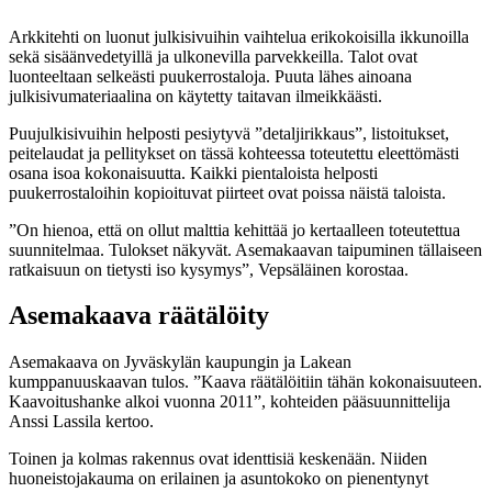
Arkkitehti on luonut julkisivuihin vaihtelua erikokoisilla ikkunoilla
sekä sisäänvedetyillä ja ulkonevilla parvekkeilla. Talot ovat
luonteeltaan selkeästi puukerrostaloja. Puuta lähes ainoana
julkisivumateriaalina on käytetty taitavan ilmeikkäästi.
Puujulkisivuihin helposti pesiytyvä ”detaljirikkaus”, listoitukset,
peitelaudat ja pellitykset on tässä kohteessa toteutettu eleettömästi
osana isoa kokonaisuutta. Kaikki pientaloista helposti
puukerrostaloihin kopioituvat piirteet ovat poissa näistä taloista.
”On hienoa, että on ollut malttia kehittää jo kertaalleen toteutettua
suunnitelmaa. Tulokset näkyvät. Asemakaavan taipuminen tällaiseen
ratkaisuun on tietysti iso kysymys”, Vepsäläinen korostaa.
Asemakaava räätälöity
Asemakaava on Jyväskylän kaupungin ja Lakean
kumppanuuskaavan tulos. ”Kaava räätälöitiin tähän kokonaisuuteen.
Kaavoitushanke alkoi vuonna 2011”, kohteiden pääsuunnittelija
Anssi Lassila kertoo.
Toinen ja kolmas rakennus ovat identtisiä keskenään. Niiden
huoneistojakauma on erilainen ja asuntokoko on pienentynyt