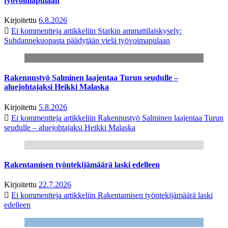
työvoimapulaan
Kirjoitettu
6.8.2026
Ei kommentteja
artikkeliin Starkin ammattilaiskysely:
Suhdannekuopasta päädytään vielä työvoimapulaan
Rakennustyö Salminen laajentaa Turun seudulle –
aluejohtajaksi Heikki Malaska
Kirjoitettu
5.8.2026
Ei kommentteja
artikkeliin Rakennustyö Salminen laajentaa Turun
seudulle – aluejohtajaksi Heikki Malaska
Rakentamisen työntekijämäärä laski edelleen
Kirjoitettu
22.7.2026
Ei kommentteja
artikkeliin Rakentamisen työntekijämäärä laski
edelleen