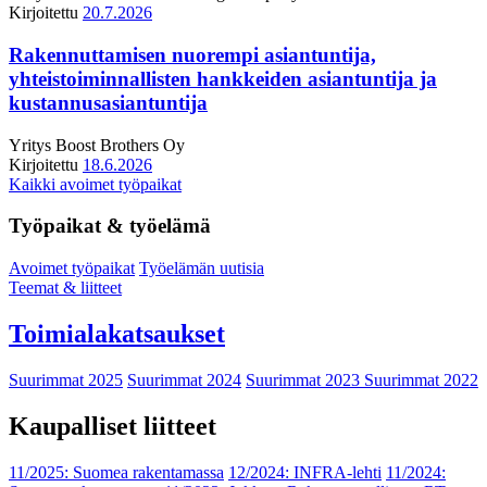
Kirjoitettu
20.7.2026
Rakennuttamisen nuorempi asiantuntija,
yhteistoiminnallisten hankkeiden asiantuntija ja
kustannusasiantuntija
Yritys
Boost Brothers Oy
Kirjoitettu
18.6.2026
Kaikki avoimet työpaikat
Työpaikat & työelämä
Avoimet työpaikat
Työelämän uutisia
Teemat & liitteet
Toimialakatsaukset
Suurimmat 2025
Suurimmat 2024
Suurimmat 2023
Suurimmat 2022
Kaupalliset liitteet
11/2025: Suomea rakentamassa
12/2024: INFRA-lehti
11/2024: