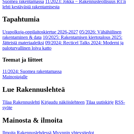
Suomea rakentamassa
11/2023: Jokka − Rakennusteollisuus RT:n
lehti kestävästä rakentamisesta
Tapahtumia
Urapolkuja-oppilaitoskiertue 2026-2027
05/2026: Vähähiilinen
rakentaminen & data
10/2025: Rakentamisen kiertotalous 2025:
Jätteistä materiaaleiksi
09/2024: Recticel Talks 2024: Moderni ja
paloturvallinen loiva katto
Teemat ja liitteet
11/2024: Suomea rakentamassa
Mainostajalle
Lue Rakennuslehteä
Tilaa Rakennuslehti
Kirjaudu näköislehteen
Tilaa uutiskirje
RSS-
syöte
Mainosta & ilmoita
Ilmoita Rakennuslehdessä
Myynnin yhteystiedot