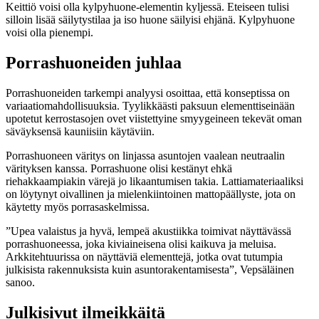
Keittiö voisi olla kylpyhuone-elementin kyljessä. Eteiseen tulisi
silloin lisää säilytystilaa ja iso huone säilyisi ehjänä. Kylpyhuone
voisi olla pienempi.
Porrashuoneiden juhlaa
Porrashuoneiden tarkempi analyysi osoittaa, että konseptissa on
variaatiomahdollisuuksia. Tyylikkäästi paksuun elementtiseinään
upotetut kerrostasojen ovet viistettyine smyygeineen tekevät oman
säväyksensä kauniisiin käytäviin.
Porrashuoneen väritys on linjassa asuntojen vaalean neutraalin
värityksen kanssa. Porrashuone olisi kestänyt ehkä
riehakkaampiakin värejä jo likaantumisen takia. Lattiamateriaaliksi
on löytynyt oivallinen ja mielenkiintoinen mattopäällyste, jota on
käytetty myös porrasaskelmissa.
”Upea valaistus ja hyvä, lempeä akustiikka toimivat näyttävässä
porrashuoneessa, joka kiviaineisena olisi kaikuva ja meluisa.
Arkkitehtuurissa on näyttäviä elementtejä, jotka ovat tutumpia
julkisista rakennuksista kuin asuntorakentamisesta”, Vepsäläinen
sanoo.
Julkisivut ilmeikkäitä