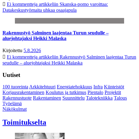
Ei kommentteja
artikkeliin Skanska-pomo varoittaa:
Datakeskustyömaita uhkaa osaajapula
Rakennustyö Salminen laajentaa Turun seudulle –
aluejohtajaksi Heikki Malaska
Kirjoitettu
5.8.2026
Ei kommentteja
artikkeliin Rakennustyö Salminen laajentaa Turun
seudulle – aluejohtajaksi Heikki Malaska
Uutiset
100 tuoreinta
Arkkitehtuuri
Energiatehokkuus
Infra
Kiinteistöt
Korjausrakentaminen
Koulutus ja tutkimus
Pientalo
Projektit
Rakennustuote
Rakentaminen
Suunnittelu
Talotekniikka
Talous
Työelämä
Näkökulmat
Toimitukselta