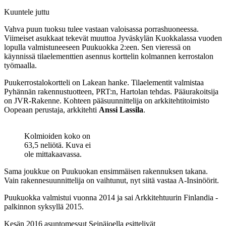
Kuuntele juttu
Vahva puun tuoksu tulee vastaan valoisassa porrashuoneessa.
Viimeiset asukkaat tekevät muuttoa Jyväskylän Kuokkalassa vuoden
lopulla valmistuneeseen Puukuokka 2:een. Sen vieressä on
käynnissä tilaelementtien asennus korttelin kolmannen kerrostalon
työmaalla.
Puukerrostalokortteli on Lakean hanke. Tilaelementit valmistaa
Pyhännän rakennustuotteen, PRT:n, Hartolan tehdas. Pääurakoitsija
on JVR-Rakenne. Kohteen pääsuunnittelija on arkkitehtitoimisto
Oopeaan perustaja, arkkitehti
Anssi Lassila
.
Kolmioiden koko on
63,5 neliötä. Kuva ei
ole mittakaavassa.
Sama joukkue on Puukuokan ensimmäisen rakennuksen takana.
Vain rakennesuunnittelija on vaihtunut, nyt siitä vastaa A-Insinöörit.
Puukuokka valmistui vuonna 2014 ja sai Arkkitehtuurin Finlandia -
palkinnon syksyllä 2015.
Kesän 2016 asuntomessut Seinäjoella esittelivät