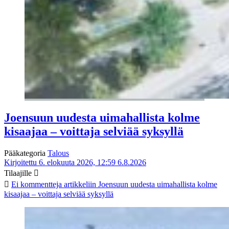
Joensuun uudesta uimahallista kolme
kisaajaa – voittaja selviää syksyllä
Pääkategoria
Talous
Kirjoitettu 6. elokuuta 2026, 12:59
6.8.2026
Tilaajille
Ei kommentteja
artikkeliin Joensuun uudesta uimahallista kolme
kisaajaa – voittaja selviää syksyllä