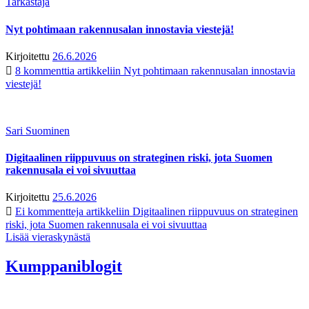
Tarkastaja
Nyt pohtimaan rakennusalan innostavia viestejä!
Kirjoitettu
26.6.2026
8 kommenttia
artikkeliin Nyt pohtimaan rakennusalan innostavia
viestejä!
Sari Suominen
Digitaalinen riippuvuus on strateginen riski, jota Suomen
rakennusala ei voi sivuuttaa
Kirjoitettu
25.6.2026
Ei kommentteja
artikkeliin Digitaalinen riippuvuus on strateginen
riski, jota Suomen rakennusala ei voi sivuuttaa
Lisää vieraskynästä
Kumppaniblogit