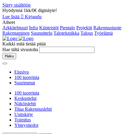
Siirry sisältöön
Hyödynnä 1kk/0€ diginäyte!
Lue lisää
Kirjaudu
Aiheet
Arkkitehtuuri
Infra
Kiinteistöt
Pientalo
Projektit
Rakennustuote
Rakentaminen
Suunnittelu
Talotekniikka
Talous
Työelämä
Kaikki mitä tietää pitää
Hae tältä sivustolta
Haku
Etusivu
100 tuoreinta
Suurimmat
100 tuoreinta
Keskustelut
Näköislehti
Tilaa Rakennuslehti
Uutiskirje
Toimitus
Yhteystiedot