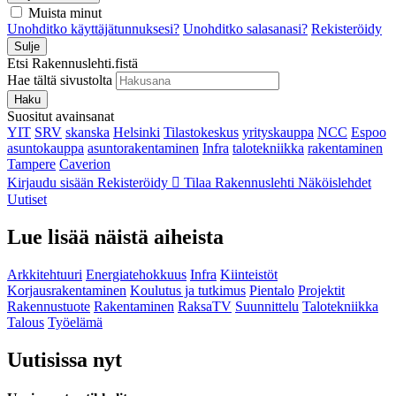
Muista minut
Unohditko käyttäjätunnuksesi?
Unohditko salasanasi?
Rekisteröidy
Sulje
Etsi Rakennuslehti.fistä
Hae tältä sivustolta
Haku
Suositut avainsanat
YIT
SRV
skanska
Helsinki
Tilastokeskus
yrityskauppa
NCC
Espoo
asuntokauppa
asuntorakentaminen
Infra
talotekniikka
rakentaminen
Tampere
Caverion
Kirjaudu sisään
Rekisteröidy
Tilaa Rakennuslehti
Näköislehdet
Uutiset
Lue lisää näistä aiheista
Arkkitehtuuri
Energiatehokkuus
Infra
Kiinteistöt
Korjausrakentaminen
Koulutus ja tutkimus
Pientalo
Projektit
Rakennustuote
Rakentaminen
RaksaTV
Suunnittelu
Talotekniikka
Talous
Työelämä
Uutisissa nyt