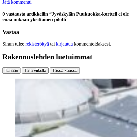
Jätä kommentti
0 vastausta artikkeliin “Jyväskylän Puukuokka-kortteli ei ole
enää mikään yksittäinen pilotti”
Vastaa
Sinun tulee
rekisteröityä
tai
kirjautua
kommentoidaksesi.
Rakennuslehden luetuimmat
Tänään
Tällä viikolla
Tässä kuussa