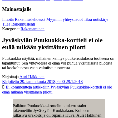
Mainostajalle
Ilmoita Rakennuslehdessä
Myynnin yhteystiedot
Tilaa uutiskirje
Tilaa Rakennuslehti
Kategoriat
Rakentaminen
Jyväskylän Puukuokka-kortteli ei ole
enää mikään yksittäinen pilotti
Puukuokka näyttää, millainen kehitys puukerrostalossa tuotteena on
tapahtunut. Sen yhteydessä ei enää voi puhua yksittäisestä pilotista
tai koekohteesta vaan valmiista tuotteesta.
Kirjoittaja
Auri Häkkinen
Kirjoitettu 29. tammikuuta 2018, 6:00
29.1.2018
Ei kommentteja
artikkeliin Jyväskylän Puukuokka-kortteli ei ole
enää mikään yksittäinen pilotti
Palkitun Puukuokka-korttelin puukerrostalot
rakennettiin Jyväskylän Kuokkalaan. Kohteen
julkisivu-urakoitsija oli Siparila Kuva: Auri Häkkinen