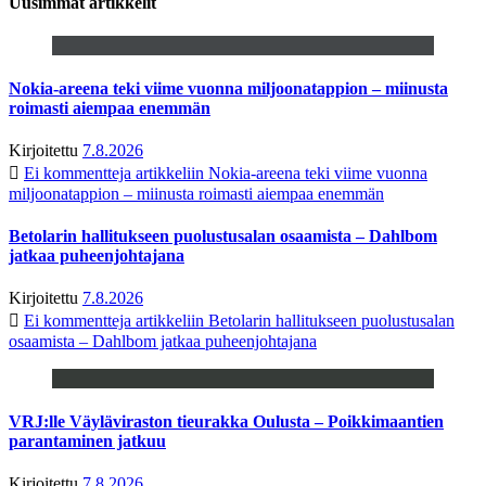
Uusimmat artikkelit
Nokia-areena teki viime vuonna miljoonatappion – miinusta
roimasti aiempaa enemmän
Kirjoitettu
7.8.2026
Ei kommentteja
artikkeliin Nokia-areena teki viime vuonna
miljoonatappion – miinusta roimasti aiempaa enemmän
Betolarin hallitukseen puolustusalan osaamista – Dahlbom
jatkaa puheenjohtajana
Kirjoitettu
7.8.2026
Ei kommentteja
artikkeliin Betolarin hallitukseen puolustusalan
osaamista – Dahlbom jatkaa puheenjohtajana
VRJ:lle Väyläviraston tieurakka Oulusta – Poikkimaantien
parantaminen jatkuu
Kirjoitettu
7.8.2026