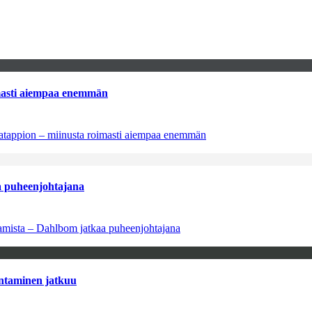
imasti aiempaa enemmän
natappion – miinusta roimasti aiempaa enemmän
aa puheenjohtajana
saamista – Dahlbom jatkaa puheenjohtajana
antaminen jatkuu