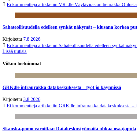
Ei kommentteja
artikkeliin VRJ:lle Väyläviraston tieurakka Oulust
Sahateollisuudella edelleen synkät näkymät – kiusana korkea pu
Kirjoitettu
7.8.2026
Ei kommentteja
artikkeliin Sahateollisuudella edelleen synkät näk
Lisää uutisia
Viikon luetuimmat
GRK:lle infraurakka datakeskuksesta – työt jo käynnissä
Kirjoitettu
3.8.2026
Ei kommentteja
artikkeliin GRK:lle infraurakka datakeskuksesta – t
Skanska-pomo varoittaa: Datakeskustyömaita uhkaa osaajapula