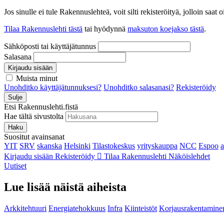
Jos sinulle ei tule Rakennuslehteä, voit silti rekisteröityä, jolloin sa
Tilaa Rakennuslehti tästä
tai hyödynnä
maksuton koejakso tästä
.
Sähköposti tai käyttäjätunnus
Salasana
Kirjaudu sisään
Muista minut
Unohditko käyttäjätunnuksesi?
Unohditko salasanasi?
Rekisteröidy
Sulje
Etsi Rakennuslehti.fistä
Hae tältä sivustolta
Haku
Suositut avainsanat
YIT
SRV
skanska
Helsinki
Tilastokeskus
yrityskauppa
NCC
Espoo
Kirjaudu sisään
Rekisteröidy
Tilaa Rakennuslehti
Näköislehdet
Uutiset
Lue lisää näistä aiheista
Arkkitehtuuri
Energiatehokkuus
Infra
Kiinteistöt
Korjausrakentamine