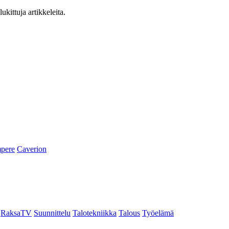
ukittuja artikkeleita.
pere
Caverion
RaksaTV
Suunnittelu
Talotekniikka
Talous
Työelämä