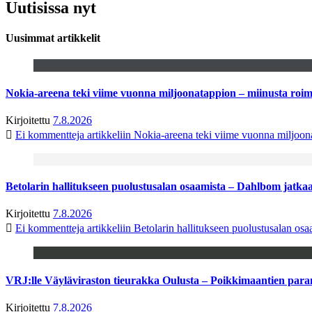
Uutisissa nyt
Uusimmat artikkelit
Nokia-areena teki viime vuonna miljoonatappion – miinusta ro
Kirjoitettu
7.8.2026
Ei kommentteja
artikkeliin Nokia-areena teki viime vuonna miljoo
Betolarin hallitukseen puolustusalan osaamista – Dahlbom jatk
Kirjoitettu
7.8.2026
Ei kommentteja
artikkeliin Betolarin hallitukseen puolustusalan o
VRJ:lle Väyläviraston tieurakka Oulusta – Poikkimaantien par
Kirjoitettu
7.8.2026