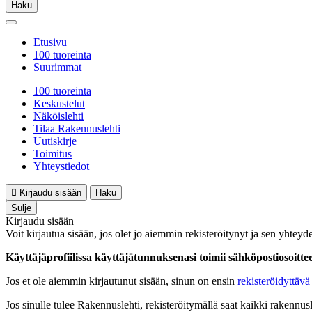
Haku
Etusivu
100 tuoreinta
Suurimmat
100 tuoreinta
Keskustelut
Näköislehti
Tilaa Rakennuslehti
Uutiskirje
Toimitus
Yhteystiedot
Kirjaudu sisään
Haku
Sulje
Kirjaudu sisään
Voit kirjautua sisään, jos olet jo aiemmin rekisteröitynyt ja sen yhteyde
Käyttäjäprofiilissa käyttäjätunnuksenasi toimii sähköpostiosoittees
Jos et ole aiemmin kirjautunut sisään, sinun on ensin
rekisteröidyttävä 
Jos sinulle tulee Rakennuslehti, rekisteröitymällä saat kaikki rakennusle