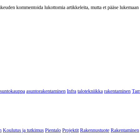
at oikeuden kommentoida lukottomia artikkeleita, mutta et pääse lukemaan l
asuntokauppa
asuntorakentaminen
Infra
talotekniikka
rakentaminen
Tam
n
Koulutus ja tutkimus
Pientalo
Projektit
Rakennustuote
Rakentaminen