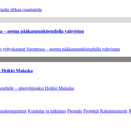
maita uhkaa osaajapula
ssa – asema pääkaupunkiseudulla vahvistuu
leen yrityskaupat Suomessa – asema pääkaupunkiseudulla vahvistuu
i Heikki Malaska
eudulle – aluejohtajaksi Heikki Malaska
srakentaminen
Koulutus ja tutkimus
Pientalo
Projektit
Rakennustuote
R