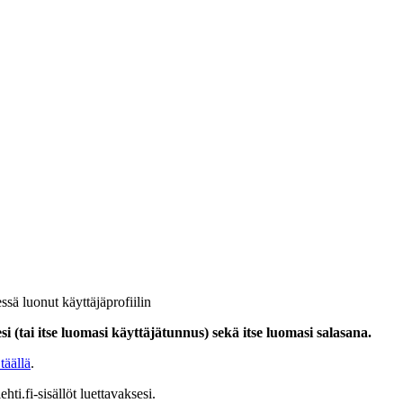
ssä luonut käyttäjäprofiilin
i (tai itse luomasi käyttäjätunnus) sekä itse luomasi salasana.
täällä
.
hti.fi-sisällöt luettavaksesi.