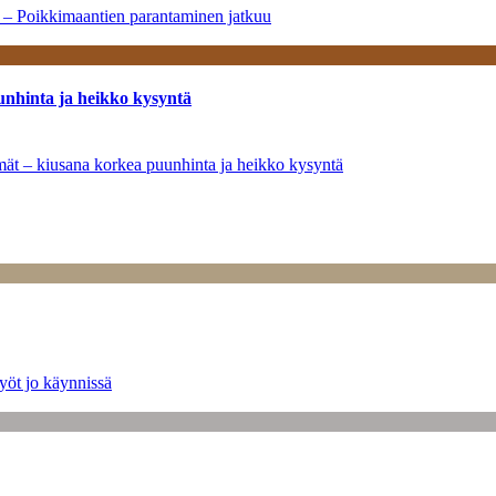
a – Poikkimaantien parantaminen jatkuu
unhinta ja heikko kysyntä
ymät – kiusana korkea puunhinta ja heikko kysyntä
yöt jo käynnissä