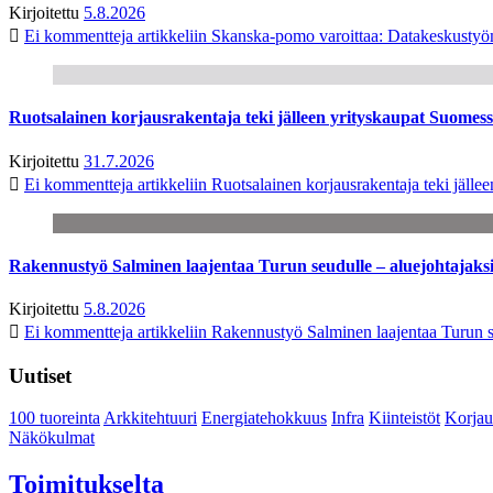
Kirjoitettu
5.8.2026
Ei kommentteja
artikkeliin Skanska-pomo varoittaa: Datakeskustyö
Ruotsalainen korjausrakentaja teki jälleen yrityskaupat Suome
Kirjoitettu
31.7.2026
Ei kommentteja
artikkeliin Ruotsalainen korjausrakentaja teki jäl
Rakennustyö Salminen laajentaa Turun seudulle – aluejohtajaks
Kirjoitettu
5.8.2026
Ei kommentteja
artikkeliin Rakennustyö Salminen laajentaa Turun s
Uutiset
100 tuoreinta
Arkkitehtuuri
Energiatehokkuus
Infra
Kiinteistöt
Korjau
Näkökulmat
Toimitukselta