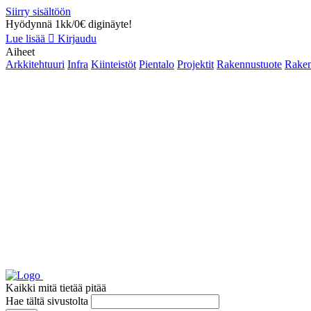
Siirry sisältöön
Hyödynnä 1kk/0€ diginäyte!
Lue lisää
Kirjaudu
Aiheet
Arkkitehtuuri
Infra
Kiinteistöt
Pientalo
Projektit
Rakennustuote
Raken
Kaikki mitä tietää pitää
Hae tältä sivustolta