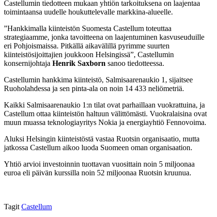
Castellumin tiedotteen mukaan yhtiön tarkoituksena on laajentaa
toimintaansa uudelle houkuttelevalle markkina-alueelle.
”Hankkimalla kiinteistön Suomesta Castellum toteuttaa
strategiaamme, jonka tavoitteena on laajentuminen kasvuseuduille
eri Pohjoismaissa. Pitkällä aikavälillä pyrimme suurten
kiinteistösijoittajien joukkoon Helsingissä”, Castellumin
konsernijohtaja
Henrik Saxborn
sanoo tiedotteessa.
Castellumin hankkima kiinteistö, Salmisaarenaukio 1, sijaitsee
Ruoholahdessa ja sen pinta-ala on noin 14 433 neliömetriä.
Kaikki Salmisaarenaukio 1:n tilat ovat parhaillaan vuokrattuina, ja
Castellum ottaa kiinteistön haltuun välittömästi. Vuokralaisina ovat
muun muassa teknologiayritys Nokia ja energiayhtiö Fennovoima.
Aluksi Helsingin kiinteistöstä vastaa Ruotsin organisaatio, mutta
jatkossa Castellum aikoo luoda Suomeen oman organisaation.
Yhtiö arvioi investoinnin tuottavan vuosittain noin 5 miljoonaa
euroa eli päivän kurssilla noin 52 miljoonaa Ruotsin kruunua.
Tagit
Castellum