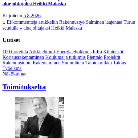
aluejohtajaksi Heikki Malaska
Kirjoitettu
5.8.2026
Ei kommentteja
artikkeliin Rakennustyö Salminen laajentaa Turun
seudulle – aluejohtajaksi Heikki Malaska
Uutiset
100 tuoreinta
Arkkitehtuuri
Energiatehokkuus
Infra
Kiinteistöt
Korjausrakentaminen
Koulutus ja tutkimus
Pientalo
Projektit
Rakennustuote
Rakentaminen
Suunnittelu
Talotekniikka
Talous
Työelämä
Näkökulmat
Toimitukselta