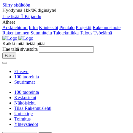
Siirry sisältöön
Hyödynnä 1kk/0€ diginäyte!
Lue lisää
Kirjaudu
Aiheet
Arkkitehtuuri
Infra
Kiinteistöt
Pientalo
Projektit
Rakennustuote
Rakentaminen
Suunnittelu
Talotekniikka
Talous
Työelämä
Kaikki mitä tietää pitää
Hae tältä sivustolta
Haku
Etusivu
100 tuoreinta
Suurimmat
100 tuoreinta
Keskustelut
Näköislehti
Tilaa Rakennuslehti
Uutiskirje
Toimitus
Yhteystiedot