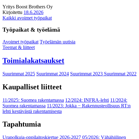
Yritys
Boost Brothers Oy
Kirjoitettu
18.6.2026
Kaikki avoimet työpaikat
Työpaikat & työelämä
Avoimet työpaikat
Työelämän uutisia
Teemat & liitteet
Toimialakatsaukset
Suurimmat 2025
Suurimmat 2024
Suurimmat 2023
Suurimmat 2022
Kaupalliset liitteet
11/2025: Suomea rakentamassa
12/2024: INFRA-lehti
11/2024:
Suomea rakentamassa
11/2023: Jokka − Rakennusteollisuus RT:n
lehti kestävästä rakentamisesta
Tapahtumia
Urapolkuja-oppilaitoskiertue 2026-2027
05/2026: Vähähiilinen