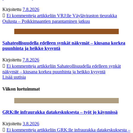
Kirjoitettu
7.8.2026
Ei kommentteja
artikkeliin VRJ:lle Väyläviraston tieurakka
Oulusta – Poikkimaantien parantaminen jatkuu
Sahateollisuudella edelleen synkät näkymät – kiusana korkea
puunhinta ja heikko kysyntä
Kirjoitettu
7.8.2026
Ei kommentteja
artikkeliin Sahateollisuudella edelleen synkät
näkymät – kiusana korkea puunhinta ja heikko kysyntä
Lisää uutisia
Viikon luetuimmat
GRK:lle infraurakka datakeskuksesta – työt jo käynnissä
Kirjoitettu
3.8.2026
Ei kommentteja
artikkeliin GRK:lle infraurakka datakeskuksesta –