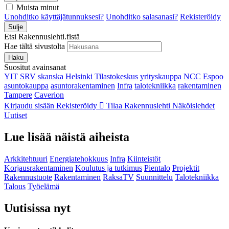
Muista minut
Unohditko käyttäjätunnuksesi?
Unohditko salasanasi?
Rekisteröidy
Sulje
Etsi Rakennuslehti.fistä
Hae tältä sivustolta
Haku
Suositut avainsanat
YIT
SRV
skanska
Helsinki
Tilastokeskus
yrityskauppa
NCC
Espoo
asuntokauppa
asuntorakentaminen
Infra
talotekniikka
rakentaminen
Tampere
Caverion
Kirjaudu sisään
Rekisteröidy
Tilaa Rakennuslehti
Näköislehdet
Uutiset
Lue lisää näistä aiheista
Arkkitehtuuri
Energiatehokkuus
Infra
Kiinteistöt
Korjausrakentaminen
Koulutus ja tutkimus
Pientalo
Projektit
Rakennustuote
Rakentaminen
RaksaTV
Suunnittelu
Talotekniikka
Talous
Työelämä
Uutisissa nyt