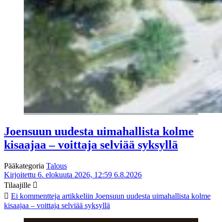
Joensuun uudesta uimahallista kolme
kisaajaa – voittaja selviää syksyllä
Pääkategoria
Talous
Kirjoitettu 6. elokuuta 2026, 12:59
6.8.2026
Tilaajille
Ei kommentteja
artikkeliin Joensuun uudesta uimahallista kolme
kisaajaa – voittaja selviää syksyllä