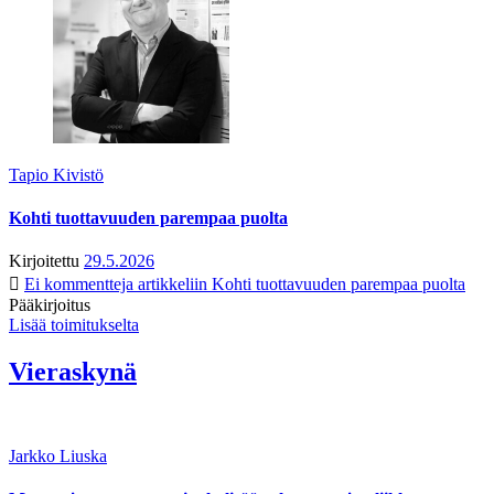
Tapio Kivistö
Kohti tuottavuuden parempaa puolta
Kirjoitettu
29.5.2026
Ei kommentteja
artikkeliin Kohti tuottavuuden parempaa puolta
Pääkirjoitus
Lisää toimitukselta
Vieraskynä
Jarkko Liuska