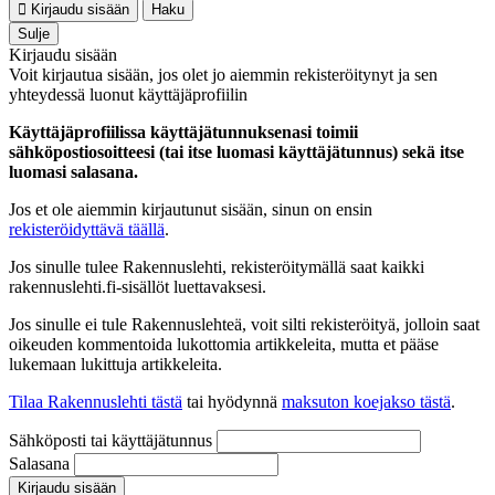
Kirjaudu sisään
Haku
Sulje
Kirjaudu sisään
Voit kirjautua sisään, jos olet jo aiemmin rekisteröitynyt ja sen
yhteydessä luonut käyttäjäprofiilin
Käyttäjäprofiilissa käyttäjätunnuksenasi toimii
sähköpostiosoitteesi (tai itse luomasi käyttäjätunnus) sekä itse
luomasi salasana.
Jos et ole aiemmin kirjautunut sisään, sinun on ensin
rekisteröidyttävä täällä
.
Jos sinulle tulee Rakennuslehti, rekisteröitymällä saat kaikki
rakennuslehti.fi-sisällöt luettavaksesi.
Jos sinulle ei tule Rakennuslehteä, voit silti rekisteröityä, jolloin saat
oikeuden kommentoida lukottomia artikkeleita, mutta et pääse
lukemaan lukittuja artikkeleita.
Tilaa Rakennuslehti tästä
tai hyödynnä
maksuton koejakso tästä
.
Sähköposti tai käyttäjätunnus
Salasana
Kirjaudu sisään