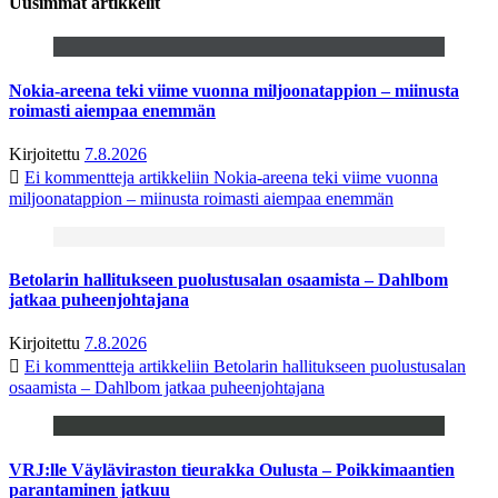
Uusimmat artikkelit
Nokia-areena teki viime vuonna miljoonatappion – miinusta
roimasti aiempaa enemmän
Kirjoitettu
7.8.2026
Ei kommentteja
artikkeliin Nokia-areena teki viime vuonna
miljoonatappion – miinusta roimasti aiempaa enemmän
Betolarin hallitukseen puolustusalan osaamista – Dahlbom
jatkaa puheenjohtajana
Kirjoitettu
7.8.2026
Ei kommentteja
artikkeliin Betolarin hallitukseen puolustusalan
osaamista – Dahlbom jatkaa puheenjohtajana
VRJ:lle Väyläviraston tieurakka Oulusta – Poikkimaantien
parantaminen jatkuu