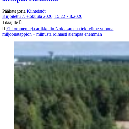
Pääkategoria
Kiinteistöt
Kirjoitettu 7. elokuuta 2026, 15:22
7.8.2026
Tilaajille
Ei kommentteja
artikkeliin Nokia-areena teki viime vuonna
miljoonatappion – miinusta roimasti aiempaa enemmän