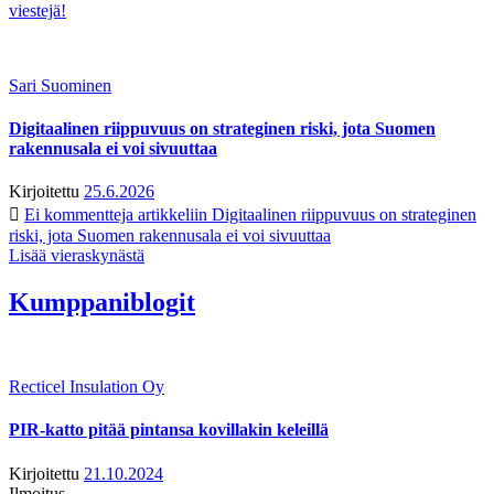
viestejä!
Sari Suominen
Digitaalinen riippuvuus on strateginen riski, jota Suomen
rakennusala ei voi sivuuttaa
Kirjoitettu
25.6.2026
Ei kommentteja
artikkeliin Digitaalinen riippuvuus on strateginen
riski, jota Suomen rakennusala ei voi sivuuttaa
Lisää vieraskynästä
Kumppaniblogit
Recticel Insulation Oy
PIR-katto pitää pintansa kovillakin keleillä
Kirjoitettu
21.10.2024
Ilmoitus