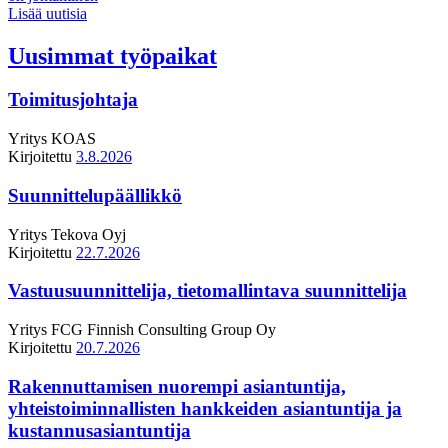
Lisää uutisia
Uusimmat työpaikat
Toimitusjohtaja
Yritys
KOAS
Kirjoitettu
3.8.2026
Suunnittelupäällikkö
Yritys
Tekova Oyj
Kirjoitettu
22.7.2026
Vastuusuunnittelija, tietomallintava suunnittelija
Yritys
FCG Finnish Consulting Group Oy
Kirjoitettu
20.7.2026
Rakennuttamisen nuorempi asiantuntija,
yhteistoiminnallisten hankkeiden asiantuntija ja
kustannusasiantuntija