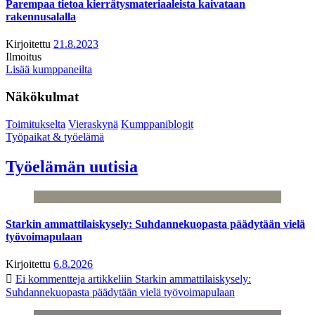
Parempaa tietoa kierrätysmateriaaleista kaivataan
rakennusalalla
Kirjoitettu
21.8.2023
Ilmoitus
Lisää kumppaneilta
Näkökulmat
Toimitukselta
Vieraskynä
Kumppaniblogit
Työpaikat & työelämä
Työelämän uutisia
Starkin ammattilaiskysely: Suhdannekuopasta päädytään vielä
työvoimapulaan
Kirjoitettu
6.8.2026
Ei kommentteja
artikkeliin Starkin ammattilaiskysely:
Suhdannekuopasta päädytään vielä työvoimapulaan