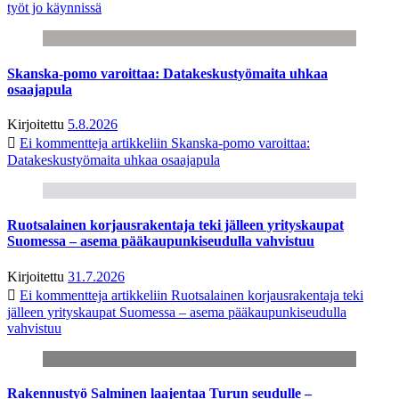
työt jo käynnissä
Skanska-pomo varoittaa: Datakeskustyömaita uhkaa
osaajapula
Kirjoitettu
5.8.2026
Ei kommentteja
artikkeliin Skanska-pomo varoittaa:
Datakeskustyömaita uhkaa osaajapula
Ruotsalainen korjausrakentaja teki jälleen yrityskaupat
Suomessa – asema pääkaupunkiseudulla vahvistuu
Kirjoitettu
31.7.2026
Ei kommentteja
artikkeliin Ruotsalainen korjausrakentaja teki
jälleen yrityskaupat Suomessa – asema pääkaupunkiseudulla
vahvistuu
Rakennustyö Salminen laajentaa Turun seudulle –