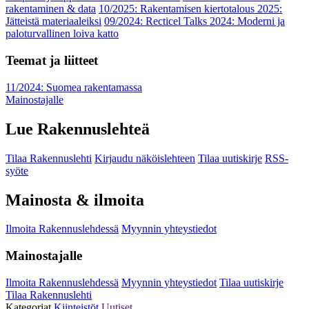
rakentaminen & data
10/2025: Rakentamisen kiertotalous 2025:
Jätteistä materiaaleiksi
09/2024: Recticel Talks 2024: Moderni ja
paloturvallinen loiva katto
Teemat ja liitteet
11/2024: Suomea rakentamassa
Mainostajalle
Lue Rakennuslehteä
Tilaa Rakennuslehti
Kirjaudu näköislehteen
Tilaa uutiskirje
RSS-
syöte
Mainosta & ilmoita
Ilmoita Rakennuslehdessä
Myynnin yhteystiedot
Mainostajalle
Ilmoita Rakennuslehdessä
Myynnin yhteystiedot
Tilaa uutiskirje
Tilaa Rakennuslehti
Kategoriat
Kiinteistöt
Uutiset