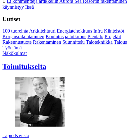
Ei kommentteja
artikkeliin Aurora Sea Resortin rakentaminen
käynnistyy Iissä
Uutiset
100 tuoreinta
Arkkitehtuuri
Energiatehokkuus
Infra
Kiinteistöt
Korjausrakentaminen
Koulutus ja tutkimus
Pientalo
Projektit
Rakennustuote
Rakentaminen
Suunnittelu
Talotekniikka
Talous
Työelämä
Näkökulmat
Toimitukselta
Tapio Kivistö