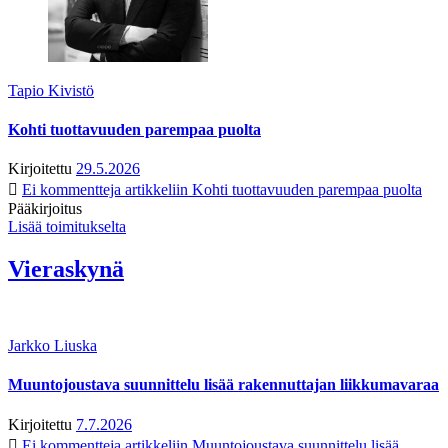
Tapio Kivistö
Kohti tuottavuuden parempaa puolta
Kirjoitettu
29.5.2026
Ei kommentteja
artikkeliin Kohti tuottavuuden parempaa puolta
Pääkirjoitus
Lisää toimitukselta
Vieraskynä
Jarkko Liuska
Muuntojoustava suunnittelu lisää rakennuttajan liikkumavaraa
Kirjoitettu
7.7.2026
Ei kommentteja
artikkeliin Muuntojoustava suunnittelu lisää