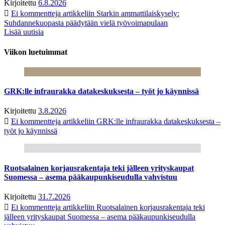
Kirjoitettu
6.8.2026
Ei kommentteja
artikkeliin Starkin ammattilaiskysely:
Suhdannekuopasta päädytään vielä työvoimapulaan
Lisää uutisia
Viikon luetuimmat
GRK:lle infraurakka datakeskuksesta – työt jo käynnissä
Kirjoitettu
3.8.2026
Ei kommentteja
artikkeliin GRK:lle infraurakka datakeskuksesta –
työt jo käynnissä
Ruotsalainen korjausrakentaja teki jälleen yrityskaupat
Suomessa – asema pääkaupunkiseudulla vahvistuu
Kirjoitettu
31.7.2026
Ei kommentteja
artikkeliin Ruotsalainen korjausrakentaja teki
jälleen yrityskaupat Suomessa – asema pääkaupunkiseudulla