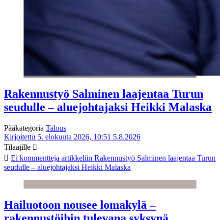
Rakennustyö Salminen laajentaa Turun
seudulle – aluejohtajaksi Heikki Malaska
Pääkategoria
Talous
Kirjoitettu 5. elokuuta 2026, 10:51
5.8.2026
Tilaajille
Ei kommentteja
artikkeliin Rakennustyö Salminen laajentaa Turun
seudulle – aluejohtajaksi Heikki Malaska
Hailuotoon nousee lomakylä –
rakennustöihin tulevana syksynä