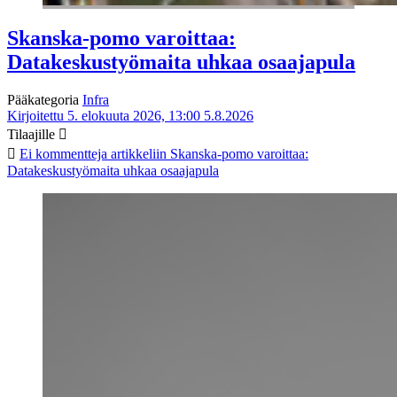
Skanska-pomo varoittaa:
Datakeskustyömaita uhkaa osaajapula
Pääkategoria
Infra
Kirjoitettu 5. elokuuta 2026, 13:00
5.8.2026
Tilaajille
Ei kommentteja
artikkeliin Skanska-pomo varoittaa:
Datakeskustyömaita uhkaa osaajapula