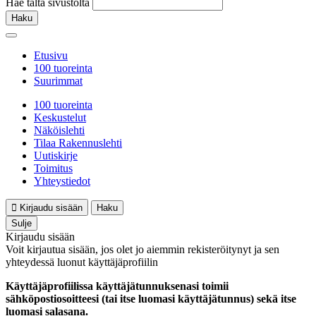
Hae tältä sivustolta
Haku
Etusivu
100 tuoreinta
Suurimmat
100 tuoreinta
Keskustelut
Näköislehti
Tilaa Rakennuslehti
Uutiskirje
Toimitus
Yhteystiedot
Kirjaudu sisään
Haku
Sulje
Kirjaudu sisään
Voit kirjautua sisään, jos olet jo aiemmin rekisteröitynyt ja sen
yhteydessä luonut käyttäjäprofiilin
Käyttäjäprofiilissa käyttäjätunnuksenasi toimii
sähköpostiosoitteesi (tai itse luomasi käyttäjätunnus) sekä itse
luomasi salasana.