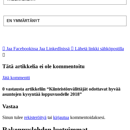
EN YMMÄRTÄNYT
Jaa Facebookissa
Jaa LinkedInissä
Lähetä linkki sähköpostilla
Tätä artikkelia ei ole kommentoitu
Jätä kommentti
0 vastausta artikkeliin “Kiinteistönvälittäjät odottavat hyvää
asuntojen kysyntää loppuvuodelle 2018”
Vastaa
Sinun tulee
rekisteröityä
tai
kirjautua
kommentoidaksesi.
Rakennuslehden luetuimmat