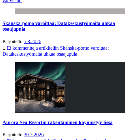
vahvistuu
Skanska-pomo varoittaa: Datakeskustyömaita uhkaa
osaajapula
Kirjoitettu
5.8.2026
Ei kommentteja
artikkeliin Skanska-pomo varoittaa:
Datakeskustyömaita uhkaa osaajapula
Aurora Sea Resortin rakentaminen käynnistyy Iissä
Kirjoitettu
30.7.2026