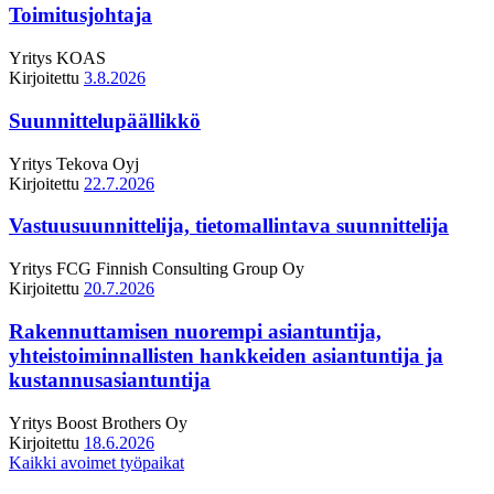
Toimitusjohtaja
Yritys
KOAS
Kirjoitettu
3.8.2026
Suunnittelupäällikkö
Yritys
Tekova Oyj
Kirjoitettu
22.7.2026
Vastuusuunnittelija, tietomallintava suunnittelija
Yritys
FCG Finnish Consulting Group Oy
Kirjoitettu
20.7.2026
Rakennuttamisen nuorempi asiantuntija,
yhteistoiminnallisten hankkeiden asiantuntija ja
kustannusasiantuntija
Yritys
Boost Brothers Oy
Kirjoitettu
18.6.2026
Kaikki avoimet työpaikat