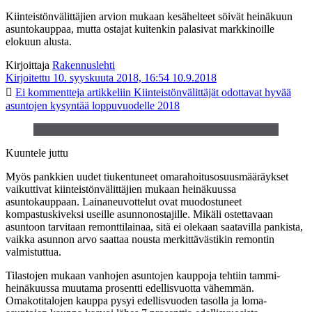
Kiinteistönvälittäjien arvion mukaan kesähelteet söivät heinäkuun
asuntokauppaa, mutta ostajat kuitenkin palasivat markkinoille
elokuun alusta.
Kirjoittaja
Rakennuslehti
Kirjoitettu 10. syyskuuta 2018, 16:54
10.9.2018
Ei kommentteja
artikkeliin Kiinteistönvälittäjät odottavat hyvää
asuntojen kysyntää loppuvuodelle 2018
Kuuntele juttu
Myös pankkien uudet tiukentuneet omarahoitusosuusmääräykset
vaikuttivat kiinteistönvälittäjien mukaan heinäkuussa
asuntokauppaan. Lainaneuvottelut ovat muodostuneet
kompastuskiveksi useille asunnonostajille. Mikäli ostettavaan
asuntoon tarvitaan remonttilainaa, sitä ei olekaan saatavilla pankista,
vaikka asunnon arvo saattaa nousta merkittävästikin remontin
valmistuttua.
Tilastojen mukaan vanhojen asuntojen kauppoja tehtiin tammi-
heinäkuussa muutama prosentti edellisvuotta vähemmän.
Omakotitalojen kauppa pysyi edellisvuoden tasolla ja loma-