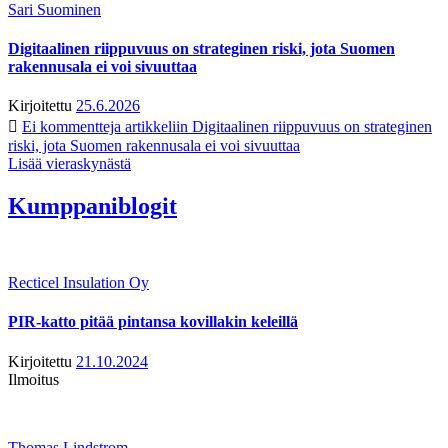
Sari Suominen
Digitaalinen riippuvuus on strateginen riski, jota Suomen
rakennusala ei voi sivuuttaa
Kirjoitettu
25.6.2026
Ei kommentteja
artikkeliin Digitaalinen riippuvuus on strateginen
riski, jota Suomen rakennusala ei voi sivuuttaa
Lisää vieraskynästä
Kumppaniblogit
Recticel Insulation Oy
PIR-katto pitää pintansa kovillakin keleillä
Kirjoitettu
21.10.2024
Ilmoitus
Thomas Lindstrom