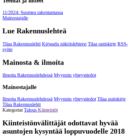
Teemat ja liitteet
11/2024: Suomea rakentamassa
Mainostajalle
Lue Rakennuslehteä
Tilaa Rakennuslehti
Kirjaudu näköislehteen
Tilaa uutiskirje
RSS-
syöte
Mainosta & ilmoita
Ilmoita Rakennuslehdessä
Myynnin yhteystiedot
Mainostajalle
Ilmoita Rakennuslehdessä
Myynnin yhteystiedot
Tilaa uutiskirje
Tilaa Rakennuslehti
Kategoriat
Talous
Kiinteistöt
Kiinteistönvälittäjät odottavat hyvää
asuntojen kysyntää loppuvuodelle 2018