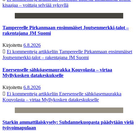
kisaajaa – voittaja selviää syksyllä
Tampereelle Pirkanmaan ensimmäiset Joutsenmerkki-talot –
rakentajana JM Suomi
Kirjoitettu
6.8.2026
Ei kommentteja
artikkeliin Tampereelle Pirkanmaan ensimmäiset
Joutsenmerkki-talot – rakentajana JM Suomi
Enersenselle sähköasemaurakka Kouvolasta – virtaa
Myllykosken datakeskukselle
Kirjoitettu
6.8.2026
Ei kommentteja
artikkeliin Enersenselle sähköasemaurakka
Kouvolasta – virtaa Myllykosken datakeskukselle
Starkin ammattilaiskysely: Suhdannekuopasta päädytään vielä
työvoimapulaan