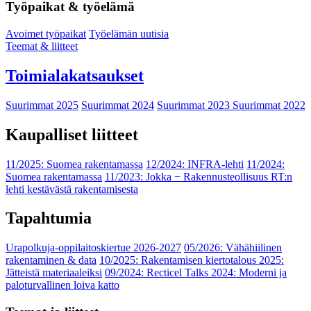
Työpaikat & työelämä
Avoimet työpaikat
Työelämän uutisia
Teemat & liitteet
Toimialakatsaukset
Suurimmat 2025
Suurimmat 2024
Suurimmat 2023
Suurimmat 2022
Kaupalliset liitteet
11/2025: Suomea rakentamassa
12/2024: INFRA-lehti
11/2024:
Suomea rakentamassa
11/2023: Jokka − Rakennusteollisuus RT:n
lehti kestävästä rakentamisesta
Tapahtumia
Urapolkuja-oppilaitoskiertue 2026-2027
05/2026: Vähähiilinen
rakentaminen & data
10/2025: Rakentamisen kiertotalous 2025:
Jätteistä materiaaleiksi
09/2024: Recticel Talks 2024: Moderni ja
paloturvallinen loiva katto