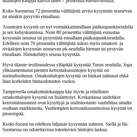
asuntojen kauppa kasvoi lähes 7 prosenttia edellisvuosista.
Koko Suomessa 72 prosenttia välittäjistä arvioi kysynnän nousevan
tai ainakin pysyvän ennallaan.
Asuntojen kysyntä on nyt voimakkaimmillaan pääkaupunkiseudulla
ja sen kehyskunnissa. Noin 80 prosenttia välittäjistä ennustaa
kysynnän nousua tai pysymistä ennallaan pääkaupunkiseudulla.
Edelleen noin 70 prosenttia välittäjistä uskoo myös omakoti- ja
rivitalojen kysynnän nousevan pk-seudulla hieman tai pysyvän
ennallaan. Hintakehitys seuraa kysyntää.
Hyvä tilanne teollisuudessa ylläpitää kysyntää Turun seudulla. Jopa
ylikuumentunut pienten kerrostaloasuntojen kysyntä on
normalisoitunut. Omakotitalojen kysyntä on hiukan taittunut ehkä
liian korkeiden hintaodotusten vuoksi.
Tampereella omakotitalokauppa käy hyvin ja edullisten
omakotitalojen kysyntä on lisääntynyt. Keskustassa uudehkot
kerrostaloasunnot ovat kysyttyjä ja uudistuotanto vauhdittaa omalta
osaltaan markkinoita. Vanhempien kerrostaloasunnoissa kysyntä on
pienempää.
Keski-Suomi on edelleen hiljaisin kysynnän suhteen. Siellä ja Itä-
Suomessa on odotettavissa toteutuvien hintojen laskua.