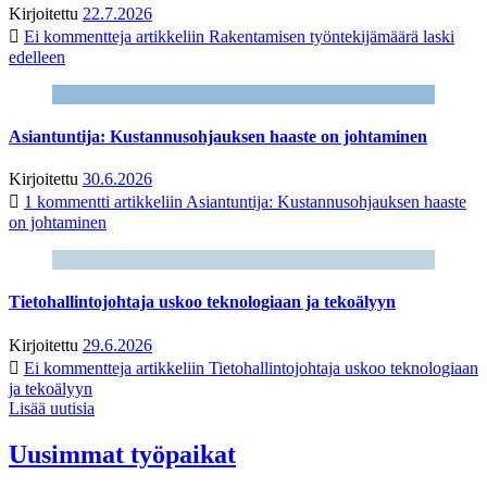
Kirjoitettu
22.7.2026
Ei kommentteja
artikkeliin Rakentamisen työntekijämäärä laski
edelleen
Asiantuntija: Kustannusohjauksen haaste on johtaminen
Kirjoitettu
30.6.2026
1 kommentti
artikkeliin Asiantuntija: Kustannusohjauksen haaste
on johtaminen
Tietohallintojohtaja uskoo teknologiaan ja tekoälyyn
Kirjoitettu
29.6.2026
Ei kommentteja
artikkeliin Tietohallintojohtaja uskoo teknologiaan
ja tekoälyyn
Lisää uutisia
Uusimmat työpaikat