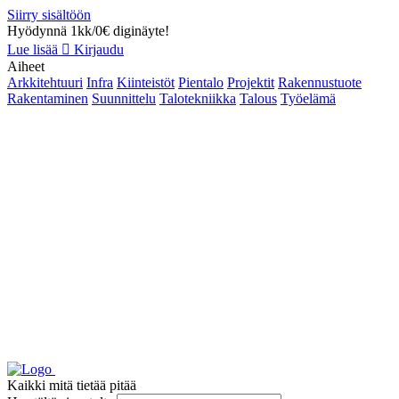
Siirry sisältöön
Hyödynnä 1kk/0€ diginäyte!
Lue lisää
Kirjaudu
Aiheet
Arkkitehtuuri
Infra
Kiinteistöt
Pientalo
Projektit
Rakennustuote
Rakentaminen
Suunnittelu
Talotekniikka
Talous
Työelämä
Kaikki mitä tietää pitää