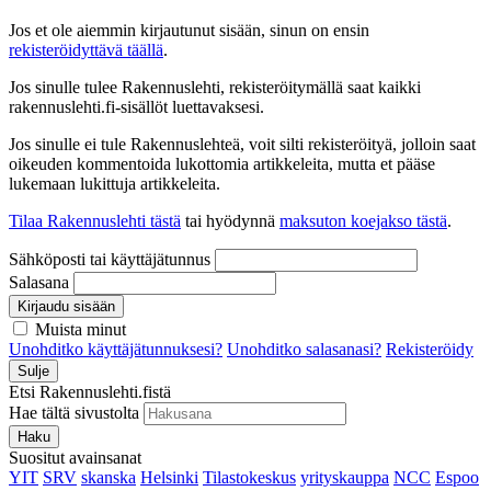
Jos et ole aiemmin kirjautunut sisään, sinun on ensin
rekisteröidyttävä täällä
.
Jos sinulle tulee Rakennuslehti, rekisteröitymällä saat kaikki
rakennuslehti.fi-sisällöt luettavaksesi.
Jos sinulle ei tule Rakennuslehteä, voit silti rekisteröityä, jolloin saat
oikeuden kommentoida lukottomia artikkeleita, mutta et pääse
lukemaan lukittuja artikkeleita.
Tilaa Rakennuslehti tästä
tai hyödynnä
maksuton koejakso tästä
.
Sähköposti tai käyttäjätunnus
Salasana
Kirjaudu sisään
Muista minut
Unohditko käyttäjätunnuksesi?
Unohditko salasanasi?
Rekisteröidy
Sulje
Etsi Rakennuslehti.fistä
Hae tältä sivustolta
Haku
Suositut avainsanat
YIT
SRV
skanska
Helsinki
Tilastokeskus
yrityskauppa
NCC
Espoo