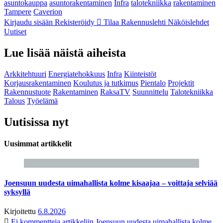
asuntokauppa
asuntorakentaminen
Infra
talotekniikka
rakentaminen
Tampere
Caverion
Kirjaudu sisään
Rekisteröidy
Tilaa Rakennuslehti
Näköislehdet
Uutiset
Lue lisää näistä aiheista
Arkkitehtuuri
Energiatehokkuus
Infra
Kiinteistöt
Korjausrakentaminen
Koulutus ja tutkimus
Pientalo
Projektit
Rakennustuote
Rakentaminen
RaksaTV
Suunnittelu
Talotekniikka
Talous
Työelämä
Uutisissa nyt
Uusimmat artikkelit
Joensuun uudesta uimahallista kolme kisaajaa – voittaja selviää
syksyllä
Kirjoitettu
6.8.2026
Ei kommentteja
artikkeliin Joensuun uudesta uimahallista kolme