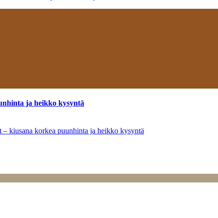
unhinta ja heikko kysyntä
ät – kiusana korkea puunhinta ja heikko kysyntä