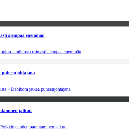
imasti aiempaa enemmän
tappion – miinusta roimasti aiempaa enemmän
aa puheenjohtajana
amista – Dahlbom jatkaa puheenjohtajana
antaminen jatkuu
– Poikkimaantien parantaminen jatkuu