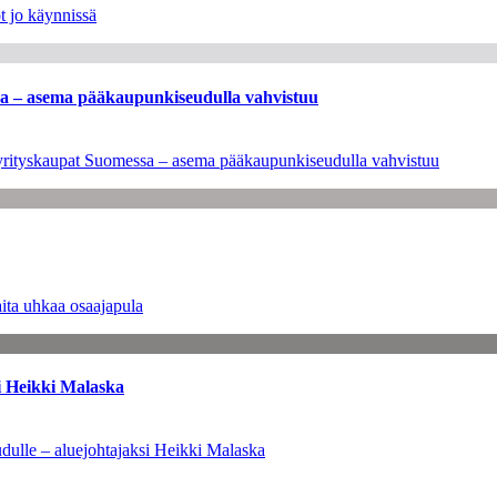
t jo käynnissä
ssa – asema pääkaupunkiseudulla vahvistuu
en yrityskaupat Suomessa – asema pääkaupunkiseudulla vahvistuu
ita uhkaa osaajapula
i Heikki Malaska
dulle – aluejohtajaksi Heikki Malaska