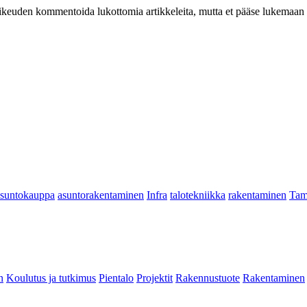
at oikeuden kommentoida lukottomia artikkeleita, mutta et pääse lukemaan l
asuntokauppa
asuntorakentaminen
Infra
talotekniikka
rakentaminen
Tam
n
Koulutus ja tutkimus
Pientalo
Projektit
Rakennustuote
Rakentaminen