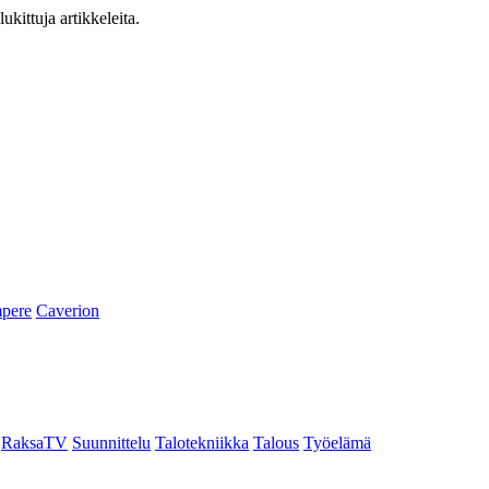
ukittuja artikkeleita.
pere
Caverion
RaksaTV
Suunnittelu
Talotekniikka
Talous
Työelämä