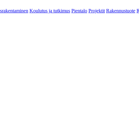
srakentaminen
Koulutus ja tutkimus
Pientalo
Projektit
Rakennustuote
R