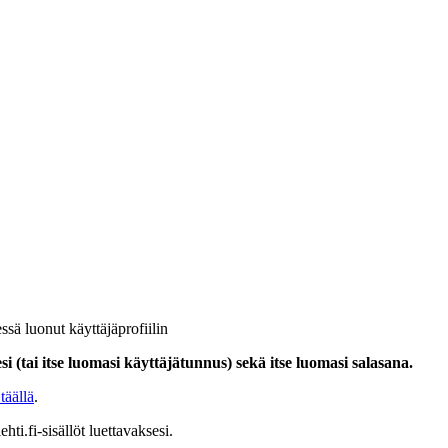
ssä luonut käyttäjäprofiilin
i (tai itse luomasi käyttäjätunnus) sekä itse luomasi salasana.
täällä
.
hti.fi-sisällöt luettavaksesi.