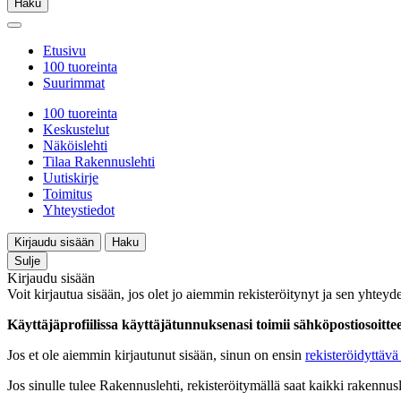
Haku
Etusivu
100 tuoreinta
Suurimmat
100 tuoreinta
Keskustelut
Näköislehti
Tilaa Rakennuslehti
Uutiskirje
Toimitus
Yhteystiedot
Kirjaudu sisään
Haku
Sulje
Kirjaudu sisään
Voit kirjautua sisään, jos olet jo aiemmin rekisteröitynyt ja sen yhteyde
Käyttäjäprofiilissa käyttäjätunnuksenasi toimii sähköpostiosoittees
Jos et ole aiemmin kirjautunut sisään, sinun on ensin
rekisteröidyttävä 
Jos sinulle tulee Rakennuslehti, rekisteröitymällä saat kaikki rakennusle