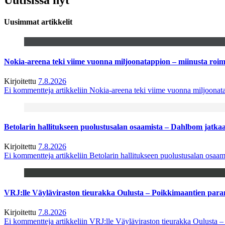
Uusimmat artikkelit
Nokia-areena teki viime vuonna miljoonatappion – miinusta ro
Kirjoitettu
7.8.2026
Ei kommentteja
artikkeliin Nokia-areena teki viime vuonna miljoona
Betolarin hallitukseen puolustusalan osaamista – Dahlbom jatk
Kirjoitettu
7.8.2026
Ei kommentteja
artikkeliin Betolarin hallitukseen puolustusalan osa
VRJ:lle Väyläviraston tieurakka Oulusta – Poikkimaantien par
Kirjoitettu
7.8.2026
Ei kommentteja
artikkeliin VRJ:lle Väyläviraston tieurakka Oulusta 