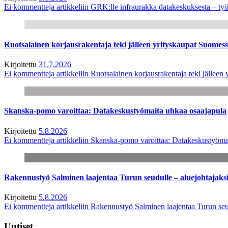
Ei kommentteja
artikkeliin GRK:lle infraurakka datakeskuksesta – työ
Ruotsalainen korjausrakentaja teki jälleen yrityskaupat Suome
Kirjoitettu
31.7.2026
Ei kommentteja
artikkeliin Ruotsalainen korjausrakentaja teki jälle
Skanska-pomo varoittaa: Datakeskustyömaita uhkaa osaajapula
Kirjoitettu
5.8.2026
Ei kommentteja
artikkeliin Skanska-pomo varoittaa: Datakeskustyöma
Rakennustyö Salminen laajentaa Turun seudulle – aluejohtajaks
Kirjoitettu
5.8.2026
Ei kommentteja
artikkeliin Rakennustyö Salminen laajentaa Turun seu
Uutiset