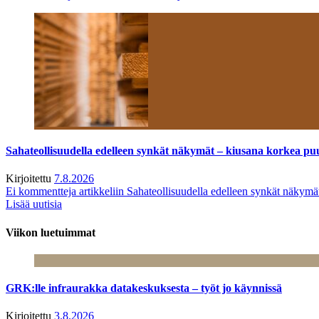
Sahateollisuudella edelleen synkät näkymät – kiusana korkea pu
Kirjoitettu
7.8.2026
Ei kommentteja
artikkeliin Sahateollisuudella edelleen synkät näkym
Lisää uutisia
Viikon luetuimmat
GRK:lle infraurakka datakeskuksesta – työt jo käynnissä
Kirjoitettu
3.8.2026