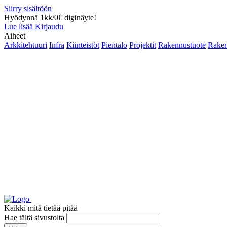
Siirry sisältöön
Hyödynnä 1kk/0€ diginäyte!
Lue lisää
Kirjaudu
Aiheet
Arkkitehtuuri
Infra
Kiinteistöt
Pientalo
Projektit
Rakennustuote
Raken
Kaikki mitä tietää pitää
Hae tältä sivustolta