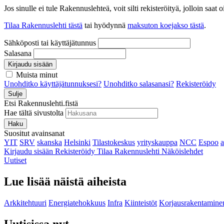
Jos sinulle ei tule Rakennuslehteä, voit silti rekisteröityä, jolloin sa
Tilaa Rakennuslehti tästä
tai hyödynnä
maksuton koejakso tästä
.
Sähköposti tai käyttäjätunnus
Salasana
Kirjaudu sisään
Muista minut
Unohditko käyttäjätunnuksesi?
Unohditko salasanasi?
Rekisteröidy
Sulje
Etsi Rakennuslehti.fistä
Hae tältä sivustolta
Haku
Suositut avainsanat
YIT
SRV
skanska
Helsinki
Tilastokeskus
yrityskauppa
NCC
Espoo
Kirjaudu sisään
Rekisteröidy
Tilaa Rakennuslehti
Näköislehdet
Uutiset
Lue lisää näistä aiheista
Arkkitehtuuri
Energiatehokkuus
Infra
Kiinteistöt
Korjausrakentamine
Uutisissa nyt