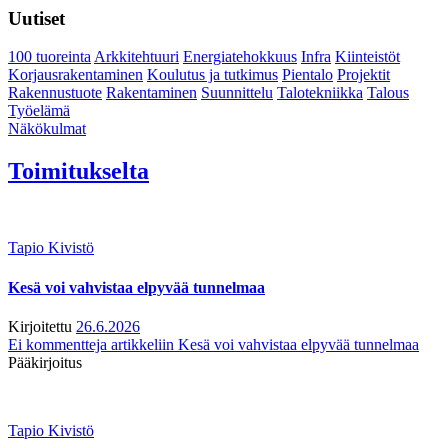
Uutiset
100 tuoreinta
Arkkitehtuuri
Energiatehokkuus
Infra
Kiinteistöt
Korjausrakentaminen
Koulutus ja tutkimus
Pientalo
Projektit
Rakennustuote
Rakentaminen
Suunnittelu
Talotekniikka
Talous
Työelämä
Näkökulmat
Toimitukselta
Tapio Kivistö
Kesä voi vahvistaa elpyvää tunnelmaa
Kirjoitettu
26.6.2026
Ei kommentteja
artikkeliin Kesä voi vahvistaa elpyvää tunnelmaa
Pääkirjoitus
Tapio Kivistö