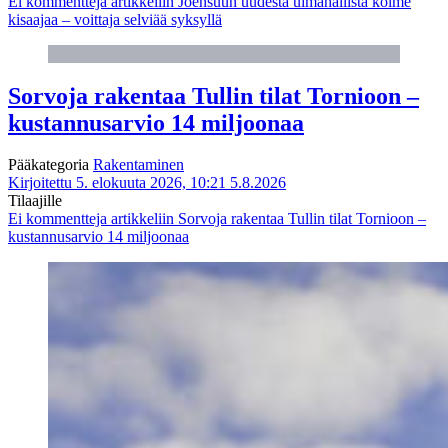
Ei kommentteja
artikkeliin Joensuun uudesta uimahallista kolme
kisaajaa – voittaja selviää syksyllä
Sorvoja rakentaa Tullin tilat Tornioon –
kustannusarvio 14 miljoonaa
Pääkategoria
Rakentaminen
Kirjoitettu 5. elokuuta 2026, 10:21
5.8.2026
Tilaajille
Ei kommentteja
artikkeliin Sorvoja rakentaa Tullin tilat Tornioon –
kustannusarvio 14 miljoonaa