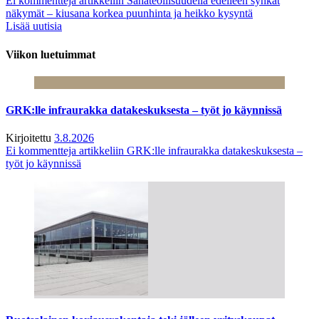
Ei kommentteja
artikkeliin Sahateollisuudella edelleen synkät
näkymät – kiusana korkea puunhinta ja heikko kysyntä
Lisää uutisia
Viikon luetuimmat
GRK:lle infraurakka datakeskuksesta – työt jo käynnissä
Kirjoitettu
3.8.2026
Ei kommentteja
artikkeliin GRK:lle infraurakka datakeskuksesta –
työt jo käynnissä