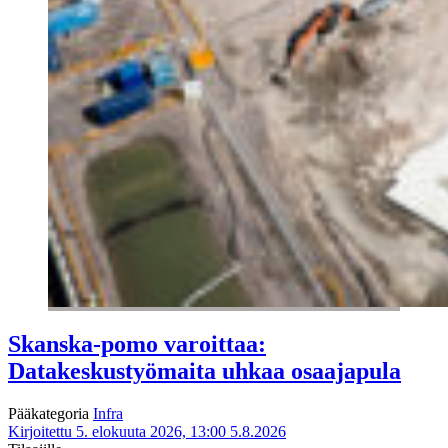
Skanska-pomo varoittaa:
Datakeskustyömaita uhkaa osaajapula
Pääkategoria
Infra
Kirjoitettu 5. elokuuta 2026, 13:00
5.8.2026