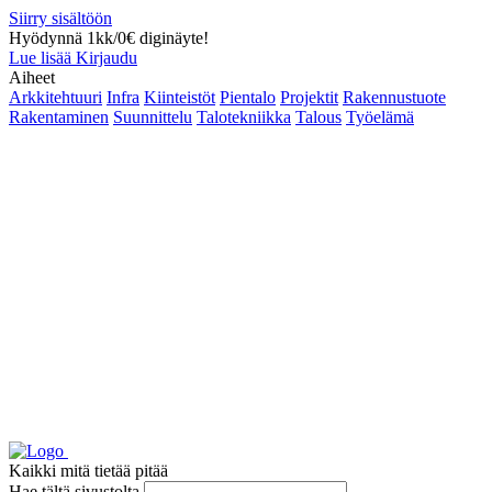
Siirry sisältöön
Hyödynnä 1kk/0€ diginäyte!
Lue lisää
Kirjaudu
Aiheet
Arkkitehtuuri
Infra
Kiinteistöt
Pientalo
Projektit
Rakennustuote
Rakentaminen
Suunnittelu
Talotekniikka
Talous
Työelämä
Kaikki mitä tietää pitää
Hae tältä sivustolta