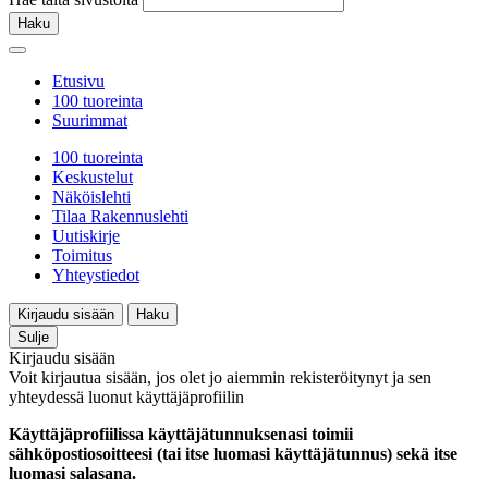
Haku
Etusivu
100 tuoreinta
Suurimmat
100 tuoreinta
Keskustelut
Näköislehti
Tilaa Rakennuslehti
Uutiskirje
Toimitus
Yhteystiedot
Kirjaudu sisään
Haku
Sulje
Kirjaudu sisään
Voit kirjautua sisään, jos olet jo aiemmin rekisteröitynyt ja sen
yhteydessä luonut käyttäjäprofiilin
Käyttäjäprofiilissa käyttäjätunnuksenasi toimii
sähköpostiosoitteesi (tai itse luomasi käyttäjätunnus) sekä itse
luomasi salasana.