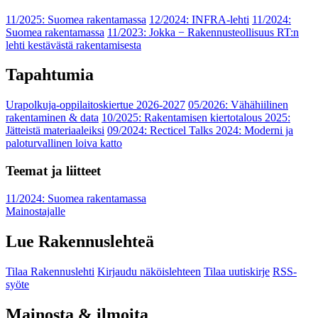
11/2025: Suomea rakentamassa
12/2024: INFRA-lehti
11/2024:
Suomea rakentamassa
11/2023: Jokka − Rakennusteollisuus RT:n
lehti kestävästä rakentamisesta
Tapahtumia
Urapolkuja-oppilaitoskiertue 2026-2027
05/2026: Vähähiilinen
rakentaminen & data
10/2025: Rakentamisen kiertotalous 2025:
Jätteistä materiaaleiksi
09/2024: Recticel Talks 2024: Moderni ja
paloturvallinen loiva katto
Teemat ja liitteet
11/2024: Suomea rakentamassa
Mainostajalle
Lue Rakennuslehteä
Tilaa Rakennuslehti
Kirjaudu näköislehteen
Tilaa uutiskirje
RSS-
syöte
Mainosta & ilmoita