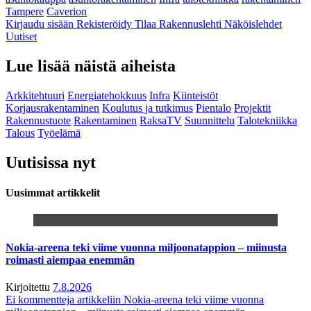
Tampere
Caverion
Kirjaudu sisään
Rekisteröidy
Tilaa Rakennuslehti
Näköislehdet
Uutiset
Lue lisää näistä aiheista
Arkkitehtuuri
Energiatehokkuus
Infra
Kiinteistöt
Korjausrakentaminen
Koulutus ja tutkimus
Pientalo
Projektit
Rakennustuote
Rakentaminen
RaksaTV
Suunnittelu
Talotekniikka
Talous
Työelämä
Uutisissa nyt
Uusimmat artikkelit
Nokia-areena teki viime vuonna miljoonatappion – miinusta
roimasti aiempaa enemmän
Kirjoitettu
7.8.2026
Ei kommentteja
artikkeliin Nokia-areena teki viime vuonna