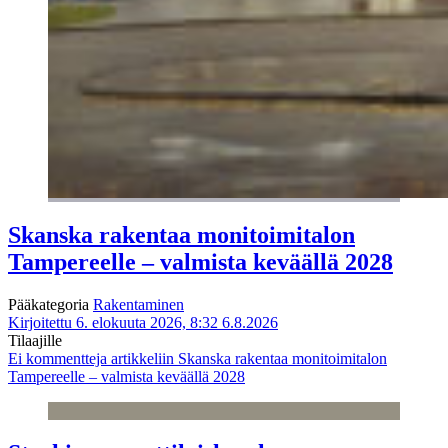
Skanska rakentaa monitoimitalon
Tampereelle – valmista keväällä 2028
Pääkategoria
Rakentaminen
Kirjoitettu 6. elokuuta 2026, 8:32
6.8.2026
Tilaajille
Ei kommentteja
artikkeliin Skanska rakentaa monitoimitalon
Tampereelle – valmista keväällä 2028