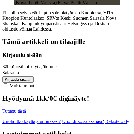
(Kuva: Pentti Vänskä) Kuva: Pentti Vänskä
Finaaliin selvisivät Laptin sairaalatyömaa Kuopiossa, YIT:n
Kuopion Kuntolaakso, SRV:n Keski-Suomen Sairaala Nova,
Skanskan Kaupunkiympäristötalo Helsingissä ja Destian
ohitustietyömaa Lahdessa.
Tämä artikkeli on tilaajille
Kirjaudu sisään
Sähköposti tai käyttäjätunnus
Salasana
Kirjaudu sisään
Muista minut
Hyödynnä 1kk/0€ diginäyte!
Tutustu tästä
Unohditko käyttäjätunnuksesi?
Unohditko salasanasi?
Rekisteröidy
Luetuimmat artikkelit