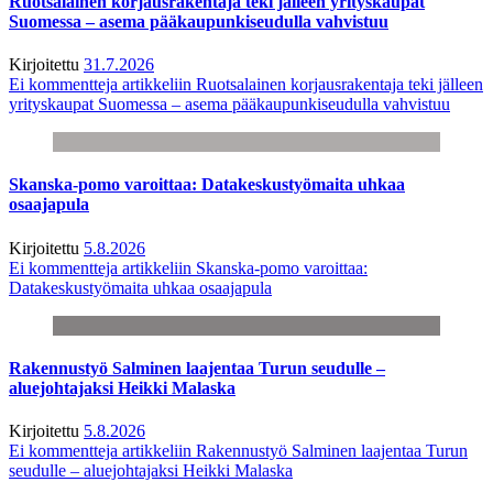
Ruotsalainen korjausrakentaja teki jälleen yrityskaupat
Suomessa – asema pääkaupunkiseudulla vahvistuu
Kirjoitettu
31.7.2026
Ei kommentteja
artikkeliin Ruotsalainen korjausrakentaja teki jälleen
yrityskaupat Suomessa – asema pääkaupunkiseudulla vahvistuu
Skanska-pomo varoittaa: Datakeskustyömaita uhkaa
osaajapula
Kirjoitettu
5.8.2026
Ei kommentteja
artikkeliin Skanska-pomo varoittaa:
Datakeskustyömaita uhkaa osaajapula
Rakennustyö Salminen laajentaa Turun seudulle –
aluejohtajaksi Heikki Malaska
Kirjoitettu
5.8.2026
Ei kommentteja
artikkeliin Rakennustyö Salminen laajentaa Turun
seudulle – aluejohtajaksi Heikki Malaska