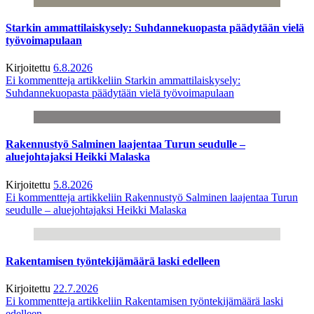
Starkin ammattilaiskysely: Suhdannekuopasta päädytään vielä
työvoimapulaan
Kirjoitettu
6.8.2026
Ei kommentteja
artikkeliin Starkin ammattilaiskysely:
Suhdannekuopasta päädytään vielä työvoimapulaan
Rakennustyö Salminen laajentaa Turun seudulle –
aluejohtajaksi Heikki Malaska
Kirjoitettu
5.8.2026
Ei kommentteja
artikkeliin Rakennustyö Salminen laajentaa Turun
seudulle – aluejohtajaksi Heikki Malaska
Rakentamisen työntekijämäärä laski edelleen
Kirjoitettu
22.7.2026
Ei kommentteja
artikkeliin Rakentamisen työntekijämäärä laski
edelleen