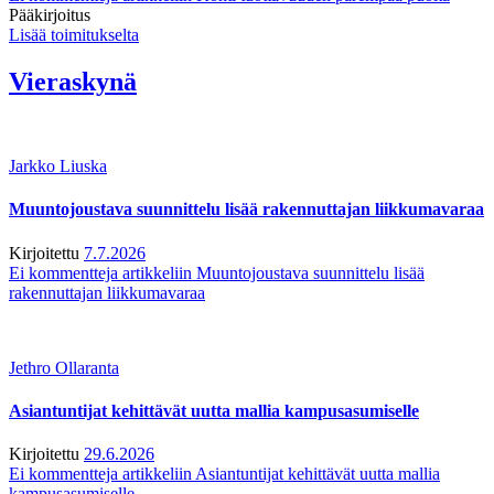
Pääkirjoitus
Lisää toimitukselta
Vieraskynä
Jarkko Liuska
Muuntojoustava suunnittelu lisää rakennuttajan liikkumavaraa
Kirjoitettu
7.7.2026
Ei kommentteja
artikkeliin Muuntojoustava suunnittelu lisää
rakennuttajan liikkumavaraa
Jethro Ollaranta
Asiantuntijat kehittävät uutta mallia kampusasumiselle
Kirjoitettu
29.6.2026
Ei kommentteja
artikkeliin Asiantuntijat kehittävät uutta mallia
kampusasumiselle