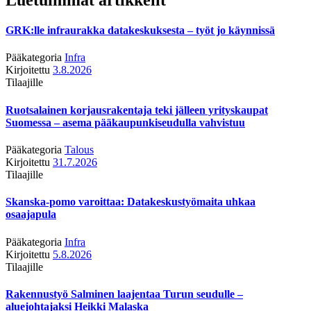
GRK:lle infraurakka datakeskuksesta – työt jo käynnissä
Pääkategoria
Infra
Kirjoitettu
3.8.2026
Tilaajille
Ruotsalainen korjausrakentaja teki jälleen yrityskaupat
Suomessa – asema pääkaupunkiseudulla vahvistuu
Pääkategoria
Talous
Kirjoitettu
31.7.2026
Tilaajille
Skanska-pomo varoittaa: Datakeskustyömaita uhkaa
osaajapula
Pääkategoria
Infra
Kirjoitettu
5.8.2026
Tilaajille
Rakennustyö Salminen laajentaa Turun seudulle –
aluejohtajaksi Heikki Malaska