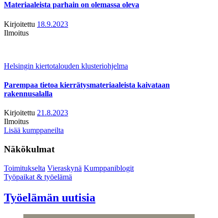
Materiaaleista parhain on olemassa oleva
Kirjoitettu
18.9.2023
Ilmoitus
Helsingin kiertotalouden klusteriohjelma
Parempaa tietoa kierrätysmateriaaleista kaivataan
rakennusalalla
Kirjoitettu
21.8.2023
Ilmoitus
Lisää kumppaneilta
Näkökulmat
Toimitukselta
Vieraskynä
Kumppaniblogit
Työpaikat & työelämä
Työelämän uutisia