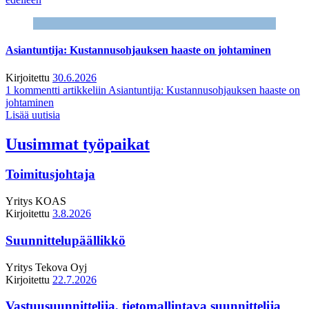
Asiantuntija: Kustannusohjauksen haaste on johtaminen
Kirjoitettu
30.6.2026
1 kommentti
artikkeliin Asiantuntija: Kustannusohjauksen haaste on
johtaminen
Lisää uutisia
Uusimmat työpaikat
Toimitusjohtaja
Yritys
KOAS
Kirjoitettu
3.8.2026
Suunnittelupäällikkö
Yritys
Tekova Oyj
Kirjoitettu
22.7.2026
Vastuusuunnittelija, tietomallintava suunnittelija