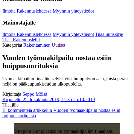
Ilmoita Rakennuslehdessä
Myynnin yhteystiedot
Mainostajalle
Ilmoita Rakennuslehdessä
Myynnin yhteystiedot
Tilaa uutiskirje
Tilaa Rakennuslehti
Kategoriat
Rakentaminen
Uutiset
Vuoden työmaakilpailu nostaa esiin
huippusuorituksia
Työmaakilpailun finaaliin selvisi viisi huipputyömaata, joista peräti
neljä on pääkaupunkiseudun ulkopuolelta.
Kirjoittaja
Seppo Mölsä
Kirjoitettu 25. lokakuuta 2019, 11:35
25.10.2019
Tilaajille
Ei kommentteja
artikkeliin Vuoden työmaakilpailu nostaa esiin
huippusuorituksia
Kuopion Kuntolaakso on työmaakilpailun finaalissa.