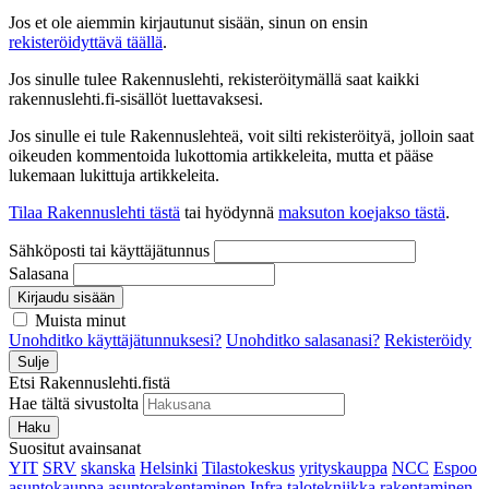
Jos et ole aiemmin kirjautunut sisään, sinun on ensin
rekisteröidyttävä täällä
.
Jos sinulle tulee Rakennuslehti, rekisteröitymällä saat kaikki
rakennuslehti.fi-sisällöt luettavaksesi.
Jos sinulle ei tule Rakennuslehteä, voit silti rekisteröityä, jolloin saat
oikeuden kommentoida lukottomia artikkeleita, mutta et pääse
lukemaan lukittuja artikkeleita.
Tilaa Rakennuslehti tästä
tai hyödynnä
maksuton koejakso tästä
.
Sähköposti tai käyttäjätunnus
Salasana
Kirjaudu sisään
Muista minut
Unohditko käyttäjätunnuksesi?
Unohditko salasanasi?
Rekisteröidy
Sulje
Etsi Rakennuslehti.fistä
Hae tältä sivustolta
Haku
Suositut avainsanat
YIT
SRV
skanska
Helsinki
Tilastokeskus
yrityskauppa
NCC
Espoo
asuntokauppa
asuntorakentaminen
Infra
talotekniikka
rakentaminen