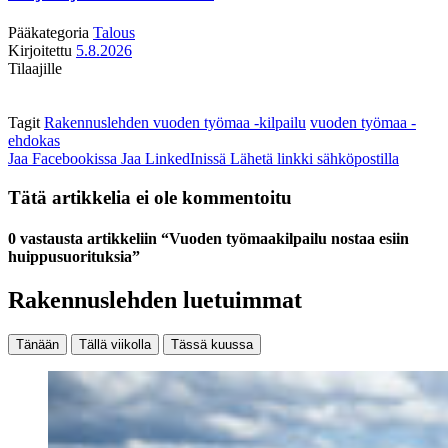
Pääkategoria
Talous
Kirjoitettu
5.8.2026
Tilaajille
Tagit
Rakennuslehden vuoden työmaa -kilpailu
vuoden työmaa -
ehdokas
Jaa Facebookissa
Jaa LinkedInissä
Lähetä linkki sähköpostilla
Tätä artikkelia ei ole kommentoitu
0 vastausta artikkeliin “Vuoden työmaakilpailu nostaa esiin
huippusuorituksia”
Rakennuslehden luetuimmat
Tänään
Tällä viikolla
Tässä kuussa