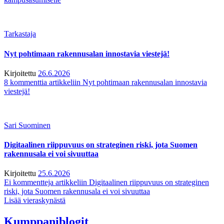
Tarkastaja
Nyt pohtimaan rakennusalan innostavia viestejä!
Kirjoitettu
26.6.2026
8 kommenttia
artikkeliin Nyt pohtimaan rakennusalan innostavia
viestejä!
Sari Suominen
Digitaalinen riippuvuus on strateginen riski, jota Suomen
rakennusala ei voi sivuuttaa
Kirjoitettu
25.6.2026
Ei kommentteja
artikkeliin Digitaalinen riippuvuus on strateginen
riski, jota Suomen rakennusala ei voi sivuuttaa
Lisää vieraskynästä
Kumppaniblogit