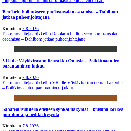
miljoonatappion – miinusta roimasti aiempaa enemmän
Betolarin hallitukseen puolustusalan osaamista – Dahlbom
jatkaa puheenjohtajana
Kirjoitettu
7.8.2026
Ei kommentteja
artikkeliin Betolarin hallitukseen puolustusalan
osaamista – Dahlbom jatkaa puheenjohtajana
VRJ:lle Väyläviraston tieurakka Oulusta – Poikkimaantien
parantaminen jatkuu
Kirjoitettu
7.8.2026
Ei kommentteja
artikkeliin VRJ:lle Väyläviraston tieurakka Oulusta
– Poikkimaantien parantaminen jatkuu
Sahateollisuudella edelleen synkät näkymät – kiusana korkea
puunhinta ja heikko kysyntä
Kirjoitettu
7.8.2026