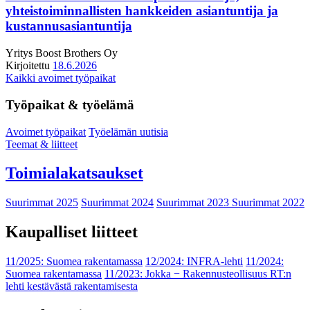
yhteistoiminnallisten hankkeiden asiantuntija ja
kustannusasiantuntija
Yritys
Boost Brothers Oy
Kirjoitettu
18.6.2026
Kaikki avoimet työpaikat
Työpaikat & työelämä
Avoimet työpaikat
Työelämän uutisia
Teemat & liitteet
Toimialakatsaukset
Suurimmat 2025
Suurimmat 2024
Suurimmat 2023
Suurimmat 2022
Kaupalliset liitteet
11/2025: Suomea rakentamassa
12/2024: INFRA-lehti
11/2024:
Suomea rakentamassa
11/2023: Jokka − Rakennusteollisuus RT:n
lehti kestävästä rakentamisesta