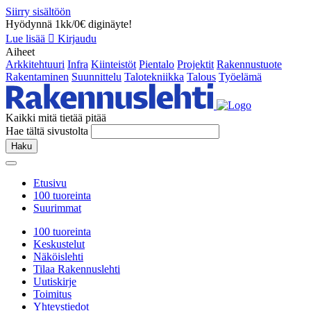
Siirry sisältöön
Hyödynnä 1kk/0€ diginäyte!
Lue lisää
Kirjaudu
Aiheet
Arkkitehtuuri
Infra
Kiinteistöt
Pientalo
Projektit
Rakennustuote
Rakentaminen
Suunnittelu
Talotekniikka
Talous
Työelämä
Kaikki mitä tietää pitää
Hae tältä sivustolta
Haku
Etusivu
100 tuoreinta
Suurimmat
100 tuoreinta
Keskustelut
Näköislehti
Tilaa Rakennuslehti
Uutiskirje
Toimitus
Yhteystiedot