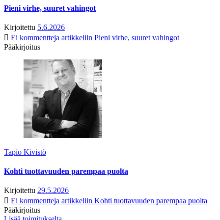
Pieni virhe, suuret vahingot
Kirjoitettu
5.6.2026
Ei kommentteja
artikkeliin Pieni virhe, suuret vahingot
Pääkirjoitus
Tapio Kivistö
Kohti tuottavuuden parempaa puolta
Kirjoitettu
29.5.2026
Ei kommentteja
artikkeliin Kohti tuottavuuden parempaa puolta
Pääkirjoitus
Lisää toimitukselta