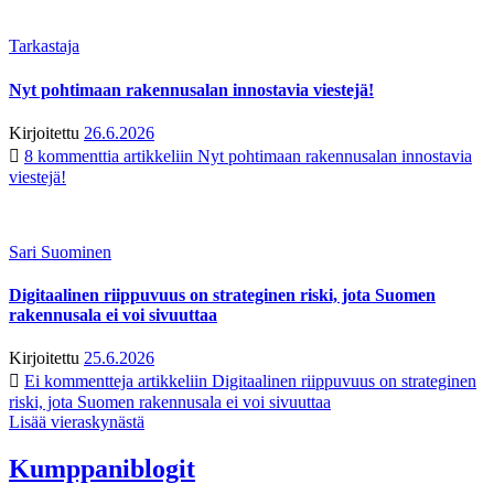
Tarkastaja
Nyt pohtimaan rakennusalan innostavia viestejä!
Kirjoitettu
26.6.2026
8 kommenttia
artikkeliin Nyt pohtimaan rakennusalan innostavia
viestejä!
Sari Suominen
Digitaalinen riippuvuus on strateginen riski, jota Suomen
rakennusala ei voi sivuuttaa
Kirjoitettu
25.6.2026
Ei kommentteja
artikkeliin Digitaalinen riippuvuus on strateginen
riski, jota Suomen rakennusala ei voi sivuuttaa
Lisää vieraskynästä
Kumppaniblogit