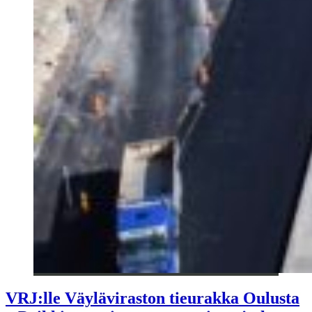
VRJ:lle Väyläviraston tieurakka Oulusta