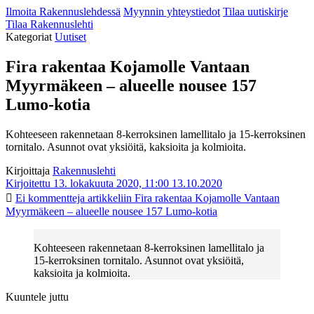
Ilmoita Rakennuslehdessä
Myynnin yhteystiedot
Tilaa uutiskirje
Tilaa Rakennuslehti
Kategoriat
Uutiset
Fira rakentaa Kojamolle Vantaan
Myyrmäkeen – alueelle nousee 157
Lumo-kotia
Kohteeseen rakennetaan 8-kerroksinen lamellitalo ja 15-kerroksinen
tornitalo. Asunnot ovat yksiöitä, kaksioita ja kolmioita.
Kirjoittaja
Rakennuslehti
Kirjoitettu 13. lokakuuta 2020, 11:00
13.10.2020
Ei kommentteja
artikkeliin Fira rakentaa Kojamolle Vantaan
Myyrmäkeen – alueelle nousee 157 Lumo-kotia
Kohteeseen rakennetaan 8-kerroksinen lamellitalo ja
15-kerroksinen tornitalo. Asunnot ovat yksiöitä,
kaksioita ja kolmioita.
Kuuntele juttu