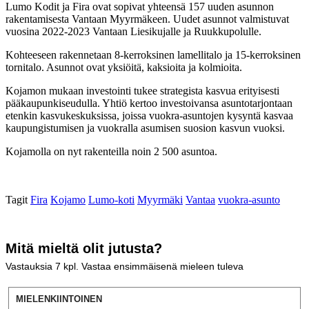
Lumo Kodit ja Fira ovat sopivat yhteensä 157 uuden asunnon
rakentamisesta Vantaan Myyrmäkeen. Uudet asunnot valmistuvat
vuosina 2022-2023 Vantaan Liesikujalle ja Ruukkupolulle.
Kohteeseen rakennetaan 8-kerroksinen lamellitalo ja 15-kerroksinen
tornitalo. Asunnot ovat yksiöitä, kaksioita ja kolmioita.
Kojamon mukaan investointi tukee strategista kasvua erityisesti
pääkaupunkiseudulla. Yhtiö kertoo investoivansa asuntotarjontaan
etenkin kasvukeskuksissa, joissa vuokra-asuntojen kysyntä kasvaa
kaupungistumisen ja vuokralla asumisen suosion kasvun vuoksi.
Kojamolla on nyt rakenteilla noin 2 500 asuntoa.
Tagit
Fira
Kojamo
Lumo-koti
Myyrmäki
Vantaa
vuokra-asunto
Mitä mieltä olit jutusta?
Vastauksia
7
kpl. Vastaa ensimmäisenä mieleen tuleva
MIELENKIINTOINEN