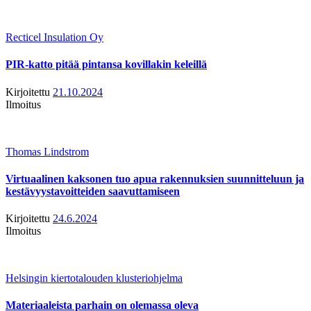
Recticel Insulation Oy
PIR-katto pitää pintansa kovillakin keleillä
Kirjoitettu
21.10.2024
Ilmoitus
Thomas Lindstrom
Virtuaalinen kaksonen tuo apua rakennuksien suunnitteluun ja
kestävyystavoitteiden saavuttamiseen
Kirjoitettu
24.6.2024
Ilmoitus
Helsingin kiertotalouden klusteriohjelma
Materiaaleista parhain on olemassa oleva