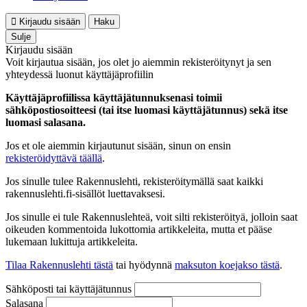
Kirjaudu sisään
Haku
Sulje
Kirjaudu sisään
Voit kirjautua sisään, jos olet jo aiemmin rekisteröitynyt ja sen
yhteydessä luonut käyttäjäprofiilin
Käyttäjäprofiilissa käyttäjätunnuksenasi toimii
sähköpostiosoitteesi (tai itse luomasi käyttäjätunnus) sekä itse
luomasi salasana.
Jos et ole aiemmin kirjautunut sisään, sinun on ensin
rekisteröidyttävä täällä
.
Jos sinulle tulee Rakennuslehti, rekisteröitymällä saat kaikki
rakennuslehti.fi-sisällöt luettavaksesi.
Jos sinulle ei tule Rakennuslehteä, voit silti rekisteröityä, jolloin saat
oikeuden kommentoida lukottomia artikkeleita, mutta et pääse
lukemaan lukittuja artikkeleita.
Tilaa Rakennuslehti tästä
tai hyödynnä
maksuton koejakso tästä
.
Sähköposti tai käyttäjätunnus
Salasana