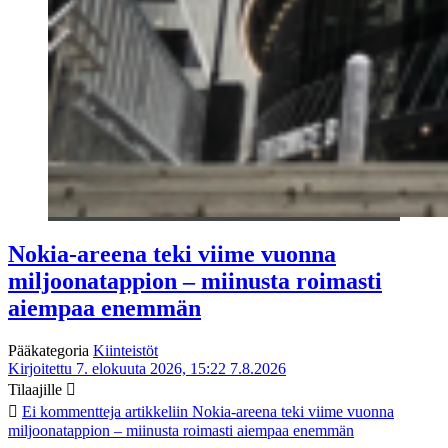
Nokia-areena teki viime vuonna
miljoonatappion – miinusta roimasti
aiempaa enemmän
Pääkategoria
Kiinteistöt
Kirjoitettu 7. elokuuta 2026, 15:22
7.8.2026
Tilaajille
Ei kommentteja
artikkeliin Nokia-areena teki viime vuonna
miljoonatappion – miinusta roimasti aiempaa enemmän