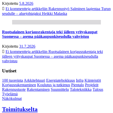
Kirjoitettu
5.8.2026
Ei kommentteja
artikkeliin Rakennustyö Salminen laajentaa Turun
seudulle – aluejohtajaksi Heikki Malaska
Ruotsalainen korjausrakentaja teki jälleen yrityskaupat
Suomessa – asema pääkaupunkiseudulla vahvistuu
Kirjoitettu
31.7.2026
Ei kommentteja
artikkeliin Ruotsalainen korjausrakentaja teki
jälleen yrityskaupat Suomessa – asema pääkaupunkiseudulla
vahvistuu
Uutiset
100 tuoreinta
Arkkitehtuuri
Energiatehokkuus
Infra
Kiinteistöt
Korjausrakentaminen
Koulutus ja tutkimus
Pientalo
Projektit
Rakennustuote
Rakentaminen
Suunnittelu
Talotekniikka
Talous
Työelämä
Näkökulmat
Toimitukselta