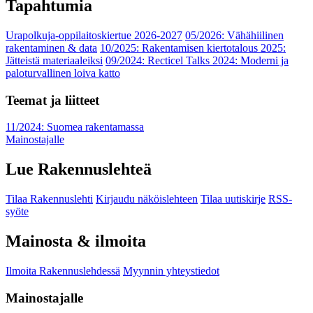
Tapahtumia
Urapolkuja-oppilaitoskiertue 2026-2027
05/2026: Vähähiilinen
rakentaminen & data
10/2025: Rakentamisen kiertotalous 2025:
Jätteistä materiaaleiksi
09/2024: Recticel Talks 2024: Moderni ja
paloturvallinen loiva katto
Teemat ja liitteet
11/2024: Suomea rakentamassa
Mainostajalle
Lue Rakennuslehteä
Tilaa Rakennuslehti
Kirjaudu näköislehteen
Tilaa uutiskirje
RSS-
syöte
Mainosta & ilmoita
Ilmoita Rakennuslehdessä
Myynnin yhteystiedot
Mainostajalle