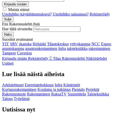
Kirjaudu sisään
Muista minut
Unohditko käyttäjätunnuksesi?
Unohditko salasanasi?
Rekisteröidy
Sulje
Etsi Rakennuslehti.fistä
Hae tältä sivustolta
Haku
Suositut avainsanat
YIT
SRV
skanska
Helsinki
Tilastokeskus
yrityskauppa
NCC
Espoo
asuntokauppa
asuntorakentaminen
Infra
talotekniikka
rakentaminen
Tampere
Caverion
Kirjaudu sisään
Rekisteröidy
Tilaa Rakennuslehti
Näköislehdet
Uutiset
Lue lisää näistä aiheista
Arkkitehtuuri
Energiatehokkuus
Infra
Kiinteistöt
Korjausrakentaminen
Koulutus ja tutkimus
Pientalo
Projektit
Rakennustuote
Rakentaminen
RaksaTV
Suunnittelu
Talotekniikka
Talous
Työelämä
Uutisissa nyt