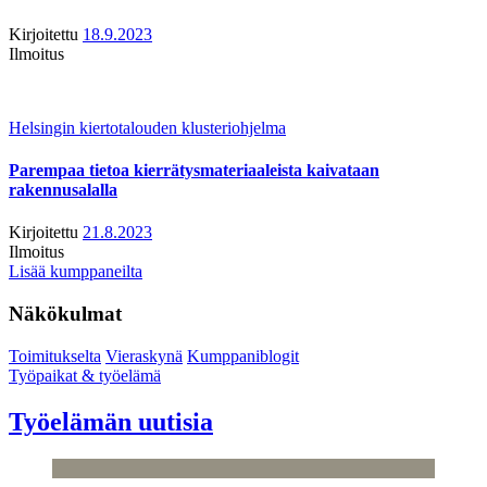
Kirjoitettu
18.9.2023
Ilmoitus
Helsingin kiertotalouden klusteriohjelma
Parempaa tietoa kierrätysmateriaaleista kaivataan
rakennusalalla
Kirjoitettu
21.8.2023
Ilmoitus
Lisää kumppaneilta
Näkökulmat
Toimitukselta
Vieraskynä
Kumppaniblogit
Työpaikat & työelämä
Työelämän uutisia