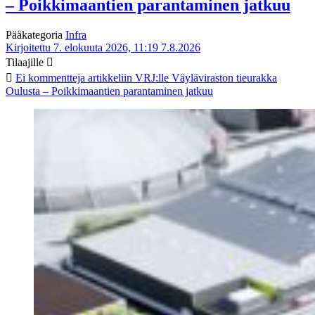
– Poikkimaantien parantaminen jatkuu
Pääkategoria
Infra
Kirjoitettu 7. elokuuta 2026, 11:19
7.8.2026
Tilaajille
Ei kommentteja
artikkeliin VRJ:lle Väyläviraston tieurakka
Oulusta – Poikkimaantien parantaminen jatkuu