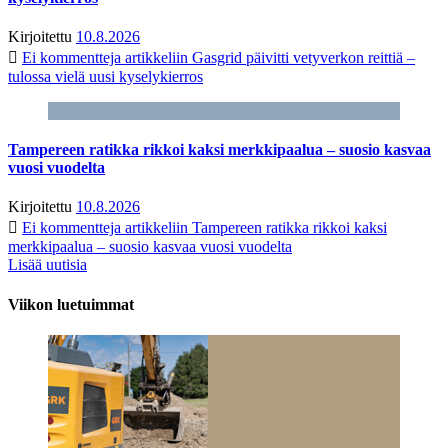
Kirjoitettu
10.8.2026
Ei kommentteja
artikkeliin Gasgrid päivitti vetyverkon reittiä –
tulossa vielä uusi kyselykierros
Tampereen ratikka rikkoi kaksi merkkipaalua – suosio kasvaa
vuosi vuodelta
Kirjoitettu
10.8.2026
Ei kommentteja
artikkeliin Tampereen ratikka rikkoi kaksi
merkkipaalua – suosio kasvaa vuosi vuodelta
Lisää uutisia
Viikon luetuimmat