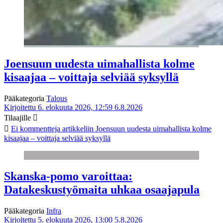
Joensuun uudesta uimahallista kolme
kisaajaa – voittaja selviää syksyllä
Pääkategoria
Talous
Kirjoitettu 6. elokuuta 2026, 12:59
6.8.2026
Tilaajille
Ei kommentteja
artikkeliin Joensuun uudesta uimahallista kolme
kisaajaa – voittaja selviää syksyllä
Skanska-pomo varoittaa:
Datakeskustyömaita uhkaa osaajapula
Pääkategoria
Infra
Kirjoitettu 5. elokuuta 2026, 13:00
5.8.2026