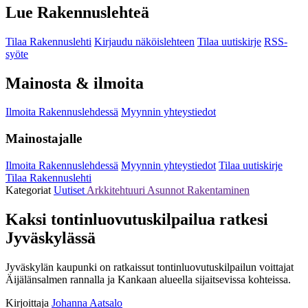
Lue Rakennuslehteä
Tilaa Rakennuslehti
Kirjaudu näköislehteen
Tilaa uutiskirje
RSS-
syöte
Mainosta & ilmoita
Ilmoita Rakennuslehdessä
Myynnin yhteystiedot
Mainostajalle
Ilmoita Rakennuslehdessä
Myynnin yhteystiedot
Tilaa uutiskirje
Tilaa Rakennuslehti
Kategoriat
Uutiset
Arkkitehtuuri
Asunnot
Rakentaminen
Kaksi tontinluovutuskilpailua ratkesi
Jyväskylässä
Jyväskylän kaupunki on ratkaissut tontinluovutuskilpailun voittajat
Äijälänsalmen rannalla ja Kankaan alueella sijaitsevissa kohteissa.
Kirjoittaja
Johanna Aatsalo