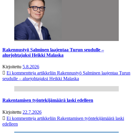
Rakennustyö Salminen laajentaa Turun seudulle –
aluejohtajaksi Heikki Malaska
Kirjoitettu
5.8.2026
Ei kommentteja
artikkeliin Rakennustyö Salminen laajentaa Turun
seudulle – aluejohtajaksi Heikki Malaska
Rakentamisen työntekijämäärä laski edelleen
Kirjoitettu
22.7.2026
Ei kommentteja
artikkeliin Rakentamisen työntekijämäärä laski
edelleen