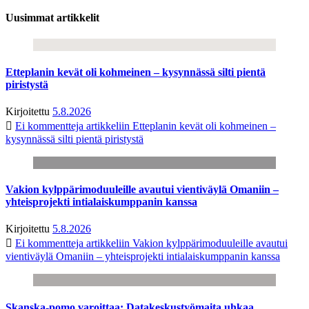
Uusimmat artikkelit
Etteplanin kevät oli kohmeinen – kysynnässä silti pientä
piristystä
Kirjoitettu
5.8.2026
Ei kommentteja
artikkeliin Etteplanin kevät oli kohmeinen –
kysynnässä silti pientä piristystä
Vakion kylppärimoduuleille avautui vientiväylä Omaniin –
yhteisprojekti intialaiskumppanin kanssa
Kirjoitettu
5.8.2026
Ei kommentteja
artikkeliin Vakion kylppärimoduuleille avautui
vientiväylä Omaniin – yhteisprojekti intialaiskumppanin kanssa
Skanska-pomo varoittaa: Datakeskustyömaita uhkaa