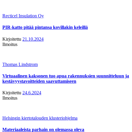
Recticel Insulation Oy
PIR-katto pitää pintansa kovillakin keleillä
Kirjoitettu
21.10.2024
Ilmoitus
Thomas Lindstrom
Virtuaalinen kaksonen tuo apua rakennuksien suunnitteluun ja
kestävyystavoitteiden saavuttamiseen
Kirjoitettu
24.6.2024
Ilmoitus
Helsingin kiertotalouden klusteriohjelma
Materiaaleista parhain on olemassa oleva