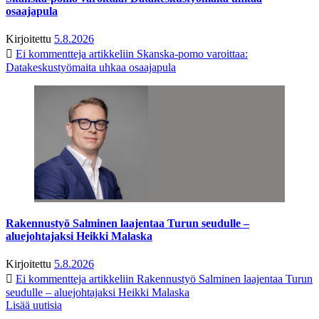
osaajapula
Kirjoitettu
5.8.2026
Ei kommentteja
artikkeliin Skanska-pomo varoittaa:
Datakeskustyömaita uhkaa osaajapula
Rakennustyö Salminen laajentaa Turun seudulle –
aluejohtajaksi Heikki Malaska
Kirjoitettu
5.8.2026
Ei kommentteja
artikkeliin Rakennustyö Salminen laajentaa Turun
seudulle – aluejohtajaksi Heikki Malaska
Lisää uutisia