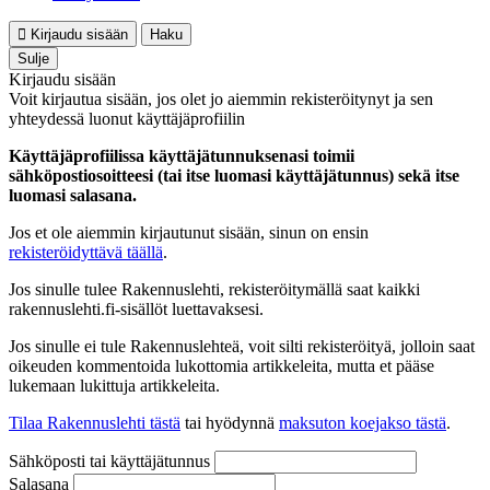
Kirjaudu sisään
Haku
Sulje
Kirjaudu sisään
Voit kirjautua sisään, jos olet jo aiemmin rekisteröitynyt ja sen
yhteydessä luonut käyttäjäprofiilin
Käyttäjäprofiilissa käyttäjätunnuksenasi toimii
sähköpostiosoitteesi (tai itse luomasi käyttäjätunnus) sekä itse
luomasi salasana.
Jos et ole aiemmin kirjautunut sisään, sinun on ensin
rekisteröidyttävä täällä
.
Jos sinulle tulee Rakennuslehti, rekisteröitymällä saat kaikki
rakennuslehti.fi-sisällöt luettavaksesi.
Jos sinulle ei tule Rakennuslehteä, voit silti rekisteröityä, jolloin saat
oikeuden kommentoida lukottomia artikkeleita, mutta et pääse
lukemaan lukittuja artikkeleita.
Tilaa Rakennuslehti tästä
tai hyödynnä
maksuton koejakso tästä
.
Sähköposti tai käyttäjätunnus
Salasana