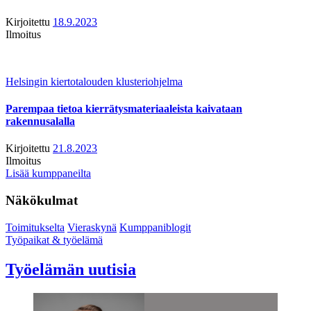
Kirjoitettu
18.9.2023
Ilmoitus
Helsingin kiertotalouden klusteriohjelma
Parempaa tietoa kierrätysmateriaaleista kaivataan
rakennusalalla
Kirjoitettu
21.8.2023
Ilmoitus
Lisää kumppaneilta
Näkökulmat
Toimitukselta
Vieraskynä
Kumppaniblogit
Työpaikat & työelämä
Työelämän uutisia