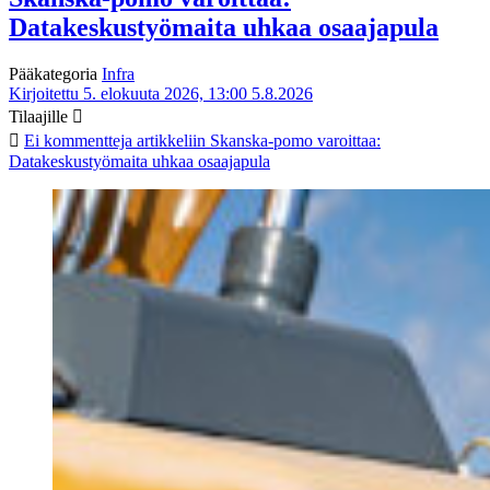
Datakeskustyömaita uhkaa osaajapula
Pääkategoria
Infra
Kirjoitettu 5. elokuuta 2026, 13:00
5.8.2026
Tilaajille
Ei kommentteja
artikkeliin Skanska-pomo varoittaa:
Datakeskustyömaita uhkaa osaajapula