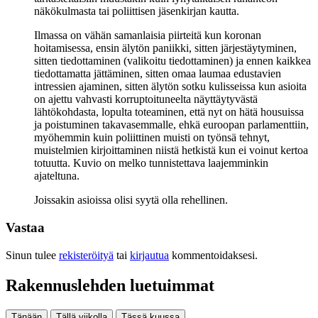
näkökulmasta tai poliittisen jäsenkirjan kautta.
Ilmassa on vähän samanlaisia piirteitä kun koronan
hoitamisessa, ensin älytön paniikki, sitten järjestäytyminen,
sitten tiedottaminen (valikoitu tiedottaminen) ja ennen kaikkea
tiedottamatta jättäminen, sitten omaa laumaa edustavien
intressien ajaminen, sitten älytön sotku kulisseissa kun asioita
on ajettu vahvasti korruptoituneelta näyttäytyvästä
lähtökohdasta, lopulta toteaminen, että nyt on hätä housuissa
ja poistuminen takavasemmalle, ehkä euroopan parlamenttiin,
myöhemmin kuin poliittinen muisti on työnsä tehnyt,
muistelmien kirjoittaminen niistä hetkistä kun ei voinut kertoa
totuutta. Kuvio on melko tunnistettava laajemminkin
ajateltuna.
Joissakin asioissa olisi syytä olla rehellinen.
Vastaa
Sinun tulee
rekisteröityä
tai
kirjautua
kommentoidaksesi.
Rakennuslehden luetuimmat
Tänään
Tällä viikolla
Tässä kuussa