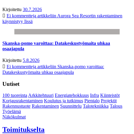
Kirjoitettu
30.7.2026
Ei kommentteja
artikkeliin Aurora Sea Resortin rakentaminen
käynnistyy Iissä
Skanska-pomo varoittaa: Datakeskustyömaita uhkaa
osaajapula
Kirjoitettu
5.8.2026
Ei kommentteja
artikkeliin Skanska-pomo varoittaa:
Datakeskustyömaita uhkaa osaajapula
Uutiset
100 tuoreinta
Arkkitehtuuri
Energiatehokkuus
Infra
Kiinteistöt
Korjausrakentaminen
Koulutus ja tutkimus
Pientalo
Projektit
Rakennustuote
Rakentaminen
Suunnittelu
Talotekniikka
Talous
Työelämä
Näkökulmat
Toimitukselta