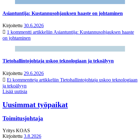
Asiantuntija: Kustannusohjauksen haaste on johtaminen
Kirjoitettu
30.6.2026
1 kommentti
artikkeliin Asiantuntija: Kustannusohjauksen haaste
on johtaminen
Tietohallintojohtaja uskoo teknologiaan ja tekoälyyn
Kirjoitettu
29.6.2026
Ei kommentteja
artikkeliin Tietohallintojohtaja uskoo teknologiaan
ja tekoälyyn
Lisää uutisia
Uusimmat työpaikat
Toimitusjohtaja
Yritys
KOAS
Kirjoitettu
3.8.2026