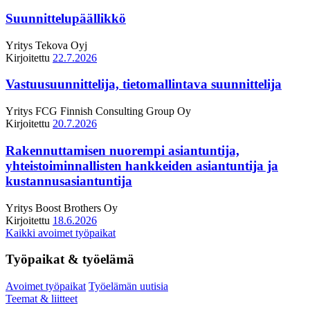
Suunnittelupäällikkö
Yritys
Tekova Oyj
Kirjoitettu
22.7.2026
Vastuusuunnittelija, tietomallintava suunnittelija
Yritys
FCG Finnish Consulting Group Oy
Kirjoitettu
20.7.2026
Rakennuttamisen nuorempi asiantuntija,
yhteistoiminnallisten hankkeiden asiantuntija ja
kustannusasiantuntija
Yritys
Boost Brothers Oy
Kirjoitettu
18.6.2026
Kaikki avoimet työpaikat
Työpaikat & työelämä
Avoimet työpaikat
Työelämän uutisia
Teemat & liitteet