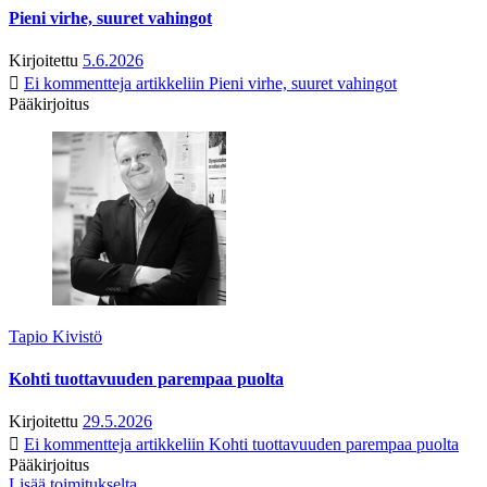
Pieni virhe, suuret vahingot
Kirjoitettu
5.6.2026
Ei kommentteja
artikkeliin Pieni virhe, suuret vahingot
Pääkirjoitus
Tapio Kivistö
Kohti tuottavuuden parempaa puolta
Kirjoitettu
29.5.2026
Ei kommentteja
artikkeliin Kohti tuottavuuden parempaa puolta
Pääkirjoitus
Lisää toimitukselta