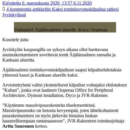
Kirjoitettu 6. marraskuuta 2020, 13:57
6.11.2020
4 kommenttia
artikkeliin Kaksi tontinluovutuskilpailua ratkesi
Jyväskylässä
Voittajatyö Äijälänsalmen alueelle. Kuva: Oopeeaa.
Kuuntele juttu
Jyväskylän kaupungilla on syksyn aikana ollut haettavana
asuinrakentamiseen soveltuvat tontit Äijälänsalmen rannalta ja
Kankaan alueelta.
Äijälänsalmen tontinluovutuskilpailuun saapui kilpailuehdotuksia
yhteensä kuusi ja Kankaan alueelle kaksi.
Arviointiryhmä valitsi yksimielisesti kilpailun voittajaksi ehdotuksen
”Kuhan”, jonka ovat laatineet Oopeeaa Office for Peripheral
Architecture, Dymont installation, Dyco ja JVR-Rakenne.
”Käytämme massiivipuurakenteita tilaelementteinä.
Massiivipuurunko on betonia kevyempää, joten lähtökohtaisesti
puurakentaminen on myös järkevän hintaista hiukan
haasteellisempaan rantamaastoon”, JVR-Rakenteen toimitusjohtaja
Arttu Suuronen
kertoo.