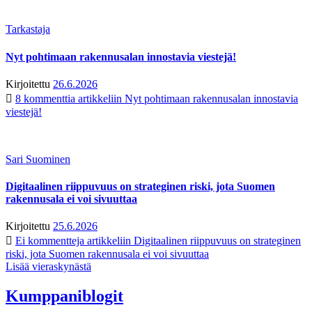
Tarkastaja
Nyt pohtimaan rakennusalan innostavia viestejä!
Kirjoitettu
26.6.2026
8 kommenttia
artikkeliin Nyt pohtimaan rakennusalan innostavia
viestejä!
Sari Suominen
Digitaalinen riippuvuus on strateginen riski, jota Suomen
rakennusala ei voi sivuuttaa
Kirjoitettu
25.6.2026
Ei kommentteja
artikkeliin Digitaalinen riippuvuus on strateginen
riski, jota Suomen rakennusala ei voi sivuuttaa
Lisää vieraskynästä
Kumppaniblogit