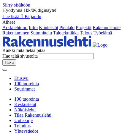
Siirry sisältöön
Hyödynnä 1kk/0€ diginäyte!
Lue lisää
Kirjaudu
Aiheet
Arkkitehtuuri
Infra
Kiinteistöt
Pientalo
Projektit
Rakennustuote
Rakentaminen
Suunnittelu
Talotekniikka
Talous
Työelämä
Kaikki mitä tietää pitää
Hae tältä sivustolta
Haku
Etusivu
100 tuoreinta
Suurimmat
100 tuoreinta
Keskustelut
Näköislehti
Tilaa Rakennuslehti
Uutiskirje
Toimitus
Yhteystiedot