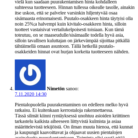
vielä kun saadaan puurakentamisen hinta kohdalleen
suhteessa tuotteeseen. Hinnan tullessa oikealle tasolle, ainakin
itse uskon, että se palvelee varsinkin hiljentyvää osaa
sisämaasta erinomaisesti. Puutalo-osakkeen hinta täytyisi olla
noin 25%;a halvempi kuin kivitalo-osakkeen hinta, silloin
tuotteet vastaisivat vertailukelpoisesti toisiaan. Kun tämä
toteutuu, on se maaseudulle/sisämaalle todella hyvä asia,
silloin tavallisen kuluttajan on järkevämpää sijoittaa pitkällä
tähtäimellä omaan asuntoon. Tällä hetkellä puutalo-
osakkeiden hinnat ovat hurjan korkeita tuotteeseen nähden.
Nimetön
sanoo:
7.11.2020 14:30
Pientalopuolella puurakentaminen on edelleen melko hyvä
ratkaisu. Ei kuitenkaan kerrostaloja rakennettaessa.
Tässä silmät kiinni ryntäyksessä unohtuu asioiden kriittinen
tarkastelu kaikista aiheeseen liittyvistä kulmista ja asiaa
määrittelevistä tekijöistä. On ilman muuta hienoa, että kunnat
ja kaupungit kaavoittavat ja ohjaavat uusien pientalojen
asuinalueita puurakentamiseen. Toiminta olisi syytä pitää