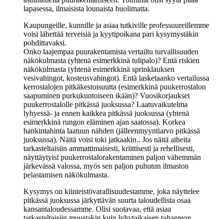
lapasessa, ilmaisista lounaista huolimatta.
Kaupungeille, kunnille ja asiaa tutkiville professuureillemme
voisi lähettää terveisiä ja kyytipoikana pari kysymystäkin
pohdittavaksi.
Onko laajempaa puurakentamista vertailtu turvallisuuden
näkökulmasta (yhtenä esimerkkinä tulipalo)? Entä riskien
näkökulmasta (yhtenä esimerkkinä sprinklauksen
vesivahingot, kosteusvahingot). Entä lasketaanko vertailussa
kerrostalojen pitkäkestoisuutta (esimerkkinä puukerrostalon
saapuminen purkukuntoiseen ikään)? Vuosikorjaukset
puukerrostalolle pitkässä juoksussa? Laatuvaikutelma
lyhyessä- ja ennen kaikkea pitkässä juoksussa (yhtenä
esimerkkinä rungon eläminen ajan saatossa). Korkea
hankintahinta laatuun nähden (jälleenmyyntiarvo pitkässä
juoksussa). Näitä voisi toki jatkaakin.. Jos näitä aiheita
tarkasteltaisiin ammattimaisesti, kriittisesti ja rehellisesti,
näyttäytyisi puukerrostalorakentaminen paljon vähemmän
järkevässä valossa, myös sen paljon puhutun ilmaston
pelastamisen näkökulmasta.
Kysymys on kiinteistövarallisuudestamme, joka näyttelee
pitkässä juoksussa järkyttävän suurta taloudellista osaa
kansantaloudessamme. Olisi suotavaa, että asiaa
tarkasteltaisiin muustakin kuin lyhytaikaisen rahanteon