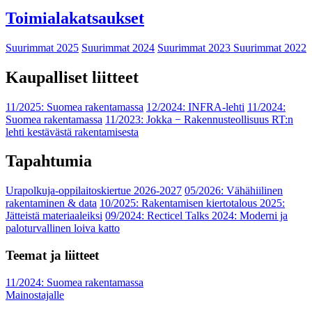
Toimialakatsaukset
Suurimmat 2025
Suurimmat 2024
Suurimmat 2023
Suurimmat 2022
Kaupalliset liitteet
11/2025: Suomea rakentamassa
12/2024: INFRA-lehti
11/2024:
Suomea rakentamassa
11/2023: Jokka − Rakennusteollisuus RT:n
lehti kestävästä rakentamisesta
Tapahtumia
Urapolkuja-oppilaitoskiertue 2026-2027
05/2026: Vähähiilinen
rakentaminen & data
10/2025: Rakentamisen kiertotalous 2025:
Jätteistä materiaaleiksi
09/2024: Recticel Talks 2024: Moderni ja
paloturvallinen loiva katto
Teemat ja liitteet
11/2024: Suomea rakentamassa
Mainostajalle