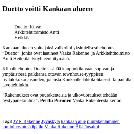
Duetto voitti Kankaan alueen
Duetto. Kuva:
Arkkitehtitoimisto Antti
Heikkilä.
Kankaan alueen voittajaksi valikoitui yksimielisesti ehdotus
”Duetto”, jonka ovat laatineet Vaaka Rakenne ja Arkkitehtitoimisto
Antti Heikkilä työyhteenliittymänä.
Kilpailuehdotus Duetto sisältää kaupunkikuvaan sopivan ja
ympäristössä paikkansa ottavan townhouse-tyyppisen
rivitalokokonaisuuden, jollaista Kankaalle lähtökohtaisesti kilpailulla
tavoiteltiinkin.
”Rakennukset ovat puurakenteisia ja ulkovuoraukset tehdään
pystypanelointina”,
Perttu Piironen
Vaaka Rakenteesta kertoo.
Tagit
JVR-Rakenne
Jyväskylä
kankaan alue
puurakentaminen
tontinluovutuskilpailu
Vaaka Rakenne
Äijälänsalmi