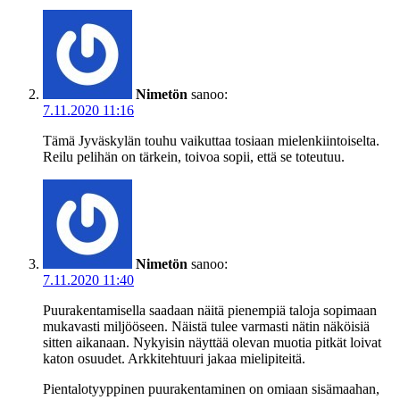
Nimetön
sanoo:
7.11.2020 11:16
Tämä Jyväskylän touhu vaikuttaa tosiaan mielenkiintoiselta.
Reilu pelihän on tärkein, toivoa sopii, että se toteutuu.
Nimetön
sanoo:
7.11.2020 11:40
Puurakentamisella saadaan näitä pienempiä taloja sopimaan
mukavasti miljööseen. Näistä tulee varmasti nätin näköisiä
sitten aikanaan. Nykyisin näyttää olevan muotia pitkät loivat
katon osuudet. Arkkitehtuuri jakaa mielipiteitä.
Pientalotyyppinen puurakentaminen on omiaan sisämaahan,