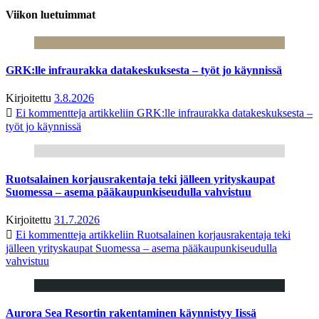
Viikon luetuimmat
GRK:lle infraurakka datakeskuksesta – työt jo käynnissä
Kirjoitettu
3.8.2026
Ei kommentteja
artikkeliin GRK:lle infraurakka datakeskuksesta –
työt jo käynnissä
Ruotsalainen korjausrakentaja teki jälleen yrityskaupat
Suomessa – asema pääkaupunkiseudulla vahvistuu
Kirjoitettu
31.7.2026
Ei kommentteja
artikkeliin Ruotsalainen korjausrakentaja teki
jälleen yrityskaupat Suomessa – asema pääkaupunkiseudulla
vahvistuu
Aurora Sea Resortin rakentaminen käynnistyy Iissä