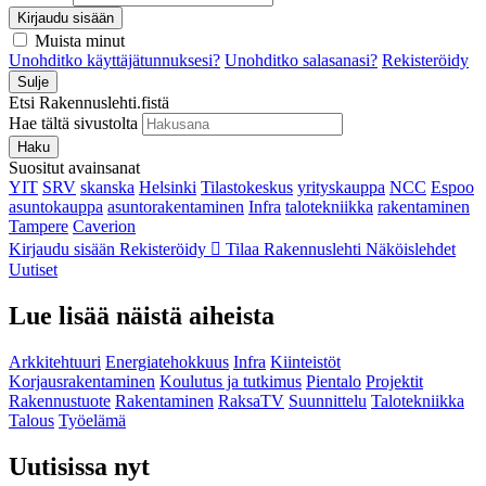
Kirjaudu sisään
Muista minut
Unohditko käyttäjätunnuksesi?
Unohditko salasanasi?
Rekisteröidy
Sulje
Etsi Rakennuslehti.fistä
Hae tältä sivustolta
Haku
Suositut avainsanat
YIT
SRV
skanska
Helsinki
Tilastokeskus
yrityskauppa
NCC
Espoo
asuntokauppa
asuntorakentaminen
Infra
talotekniikka
rakentaminen
Tampere
Caverion
Kirjaudu sisään
Rekisteröidy
Tilaa Rakennuslehti
Näköislehdet
Uutiset
Lue lisää näistä aiheista
Arkkitehtuuri
Energiatehokkuus
Infra
Kiinteistöt
Korjausrakentaminen
Koulutus ja tutkimus
Pientalo
Projektit
Rakennustuote
Rakentaminen
RaksaTV
Suunnittelu
Talotekniikka
Talous
Työelämä
Uutisissa nyt