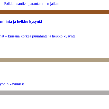
a – Poikkimaantien parantaminen jatkuu
unhinta ja heikko kysyntä
ymät – kiusana korkea puunhinta ja heikko kysyntä
yöt jo käynnissä