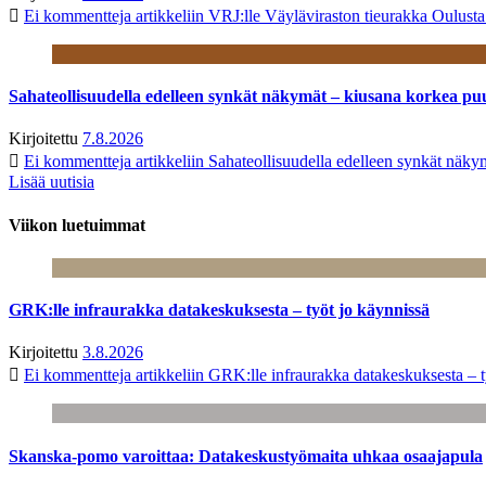
Ei kommentteja
artikkeliin VRJ:lle Väyläviraston tieurakka Oulust
Sahateollisuudella edelleen synkät näkymät – kiusana korkea pu
Kirjoitettu
7.8.2026
Ei kommentteja
artikkeliin Sahateollisuudella edelleen synkät näk
Lisää uutisia
Viikon luetuimmat
GRK:lle infraurakka datakeskuksesta – työt jo käynnissä
Kirjoitettu
3.8.2026
Ei kommentteja
artikkeliin GRK:lle infraurakka datakeskuksesta – t
Skanska-pomo varoittaa: Datakeskustyömaita uhkaa osaajapula