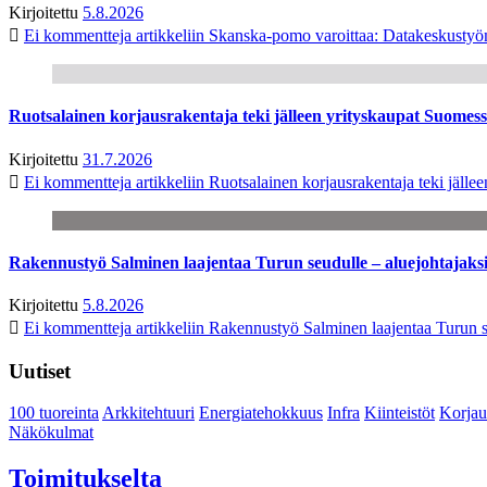
Kirjoitettu
5.8.2026
Ei kommentteja
artikkeliin Skanska-pomo varoittaa: Datakeskustyö
Ruotsalainen korjausrakentaja teki jälleen yrityskaupat Suome
Kirjoitettu
31.7.2026
Ei kommentteja
artikkeliin Ruotsalainen korjausrakentaja teki jäl
Rakennustyö Salminen laajentaa Turun seudulle – aluejohtajaks
Kirjoitettu
5.8.2026
Ei kommentteja
artikkeliin Rakennustyö Salminen laajentaa Turun s
Uutiset
100 tuoreinta
Arkkitehtuuri
Energiatehokkuus
Infra
Kiinteistöt
Korjau
Näkökulmat
Toimitukselta