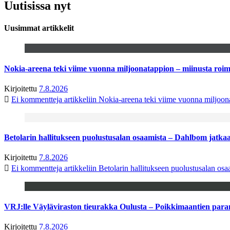
Uutisissa nyt
Uusimmat artikkelit
Nokia-areena teki viime vuonna miljoonatappion – miinusta ro
Kirjoitettu
7.8.2026
Ei kommentteja
artikkeliin Nokia-areena teki viime vuonna miljoo
Betolarin hallitukseen puolustusalan osaamista – Dahlbom jatk
Kirjoitettu
7.8.2026
Ei kommentteja
artikkeliin Betolarin hallitukseen puolustusalan o
VRJ:lle Väyläviraston tieurakka Oulusta – Poikkimaantien par
Kirjoitettu
7.8.2026