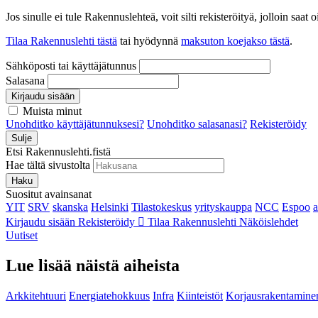
Jos sinulle ei tule Rakennuslehteä, voit silti rekisteröityä, jolloin sa
Tilaa Rakennuslehti tästä
tai hyödynnä
maksuton koejakso tästä
.
Sähköposti tai käyttäjätunnus
Salasana
Kirjaudu sisään
Muista minut
Unohditko käyttäjätunnuksesi?
Unohditko salasanasi?
Rekisteröidy
Sulje
Etsi Rakennuslehti.fistä
Hae tältä sivustolta
Haku
Suositut avainsanat
YIT
SRV
skanska
Helsinki
Tilastokeskus
yrityskauppa
NCC
Espoo
Kirjaudu sisään
Rekisteröidy
Tilaa Rakennuslehti
Näköislehdet
Uutiset
Lue lisää näistä aiheista
Arkkitehtuuri
Energiatehokkuus
Infra
Kiinteistöt
Korjausrakentamine