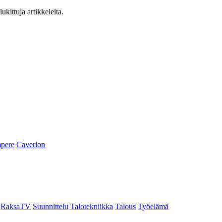
ukittuja artikkeleita.
pere
Caverion
RaksaTV
Suunnittelu
Talotekniikka
Talous
Työelämä