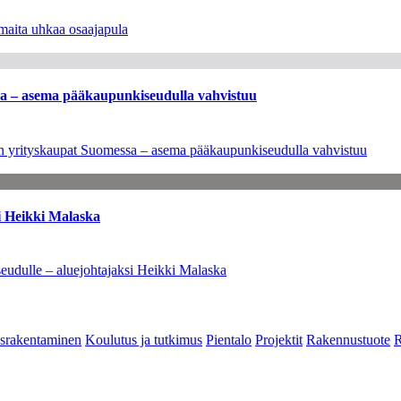
maita uhkaa osaajapula
ssa – asema pääkaupunkiseudulla vahvistuu
leen yrityskaupat Suomessa – asema pääkaupunkiseudulla vahvistuu
i Heikki Malaska
eudulle – aluejohtajaksi Heikki Malaska
srakentaminen
Koulutus ja tutkimus
Pientalo
Projektit
Rakennustuote
R