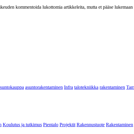
at oikeuden kommentoida lukottomia artikkeleita, mutta et pääse lukemaan l
asuntokauppa
asuntorakentaminen
Infra
talotekniikka
rakentaminen
Tam
n
Koulutus ja tutkimus
Pientalo
Projektit
Rakennustuote
Rakentaminen