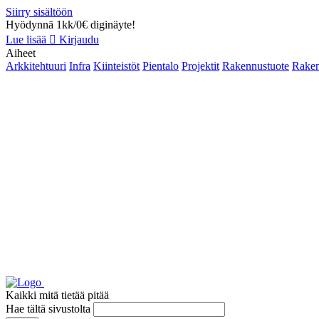
Siirry sisältöön
Hyödynnä 1kk/0€ diginäyte!
Lue lisää
Kirjaudu
Aiheet
Arkkitehtuuri
Infra
Kiinteistöt
Pientalo
Projektit
Rakennustuote
Raken
Kaikki mitä tietää pitää
Hae tältä sivustolta