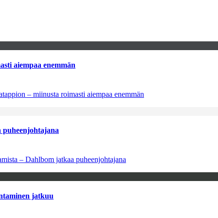
imasti aiempaa enemmän
natappion – miinusta roimasti aiempaa enemmän
aa puheenjohtajana
saamista – Dahlbom jatkaa puheenjohtajana
antaminen jatkuu