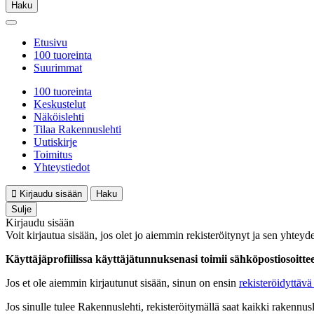
Haku
Etusivu
100 tuoreinta
Suurimmat
100 tuoreinta
Keskustelut
Näköislehti
Tilaa Rakennuslehti
Uutiskirje
Toimitus
Yhteystiedot
Kirjaudu sisään
Haku
Sulje
Kirjaudu sisään
Voit kirjautua sisään, jos olet jo aiemmin rekisteröitynyt ja sen yhteyde
Käyttäjäprofiilissa käyttäjätunnuksenasi toimii sähköpostiosoittees
Jos et ole aiemmin kirjautunut sisään, sinun on ensin
rekisteröidyttävä 
Jos sinulle tulee Rakennuslehti, rekisteröitymällä saat kaikki rakennusle