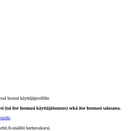
ssä luonut käyttäjäprofiilin
i (tai itse luomasi käyttäjätunnus) sekä itse luomasi salasana.
täällä
.
hti.fi-sisällöt luettavaksesi.