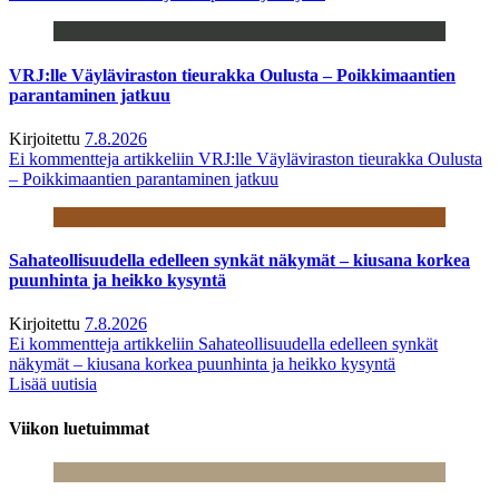
VRJ:lle Väyläviraston tieurakka Oulusta – Poikkimaantien
parantaminen jatkuu
Kirjoitettu
7.8.2026
Ei kommentteja
artikkeliin VRJ:lle Väyläviraston tieurakka Oulusta
– Poikkimaantien parantaminen jatkuu
Sahateollisuudella edelleen synkät näkymät – kiusana korkea
puunhinta ja heikko kysyntä
Kirjoitettu
7.8.2026
Ei kommentteja
artikkeliin Sahateollisuudella edelleen synkät
näkymät – kiusana korkea puunhinta ja heikko kysyntä
Lisää uutisia
Viikon luetuimmat