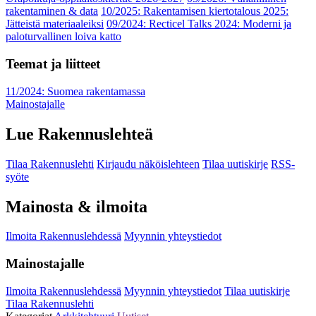
rakentaminen & data
10/2025: Rakentamisen kiertotalous 2025:
Jätteistä materiaaleiksi
09/2024: Recticel Talks 2024: Moderni ja
paloturvallinen loiva katto
Teemat ja liitteet
11/2024: Suomea rakentamassa
Mainostajalle
Lue Rakennuslehteä
Tilaa Rakennuslehti
Kirjaudu näköislehteen
Tilaa uutiskirje
RSS-
syöte
Mainosta & ilmoita
Ilmoita Rakennuslehdessä
Myynnin yhteystiedot
Mainostajalle
Ilmoita Rakennuslehdessä
Myynnin yhteystiedot
Tilaa uutiskirje
Tilaa Rakennuslehti