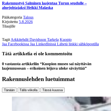
Rakennustyö Salminen laajentaa Turun seudulle –
aluejohtajaksi Heikki Malaska
Pääkategoria
Talous
Kirjoitettu
5.8.2026
Tilaajille
Tagit
Arkkitehdit Davidsson Tarkela
Kuopio
Jaa Facebookissa
Jaa LinkedInissä
Lähetä linkki sähköpostilla
Tätä artikkelia ei ole kommentoitu
0 vastausta artikkeliin “Kuopion museo sai näyttävän
laajennusosan – erikoinen leijuva uloke säväyttää”
Rakennuslehden luetuimmat
Tänään
Tällä viikolla
Tässä kuussa