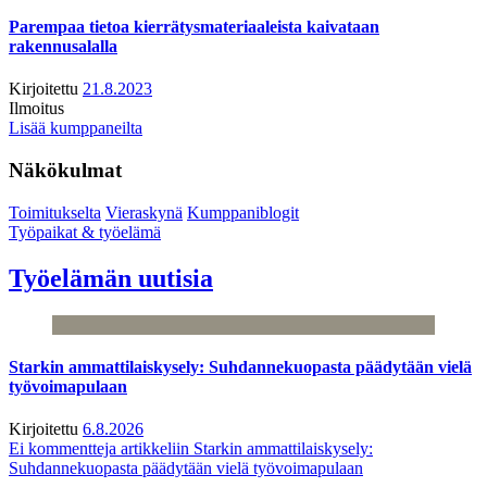
Parempaa tietoa kierrätysmateriaaleista kaivataan
rakennusalalla
Kirjoitettu
21.8.2023
Ilmoitus
Lisää kumppaneilta
Näkökulmat
Toimitukselta
Vieraskynä
Kumppaniblogit
Työpaikat & työelämä
Työelämän uutisia
Starkin ammattilaiskysely: Suhdannekuopasta päädytään vielä
työvoimapulaan
Kirjoitettu
6.8.2026
Ei kommentteja
artikkeliin Starkin ammattilaiskysely:
Suhdannekuopasta päädytään vielä työvoimapulaan