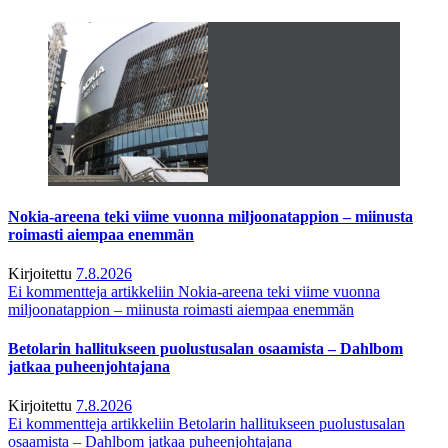
Nokia-areena teki viime vuonna miljoonatappion – miinusta
roimasti aiempaa enemmän
Kirjoitettu
7.8.2026
Ei kommentteja
artikkeliin Nokia-areena teki viime vuonna
miljoonatappion – miinusta roimasti aiempaa enemmän
Betolarin hallitukseen puolustusalan osaamista – Dahlbom
jatkaa puheenjohtajana
Kirjoitettu
7.8.2026
Ei kommentteja
artikkeliin Betolarin hallitukseen puolustusalan
osaamista – Dahlbom jatkaa puheenjohtajana