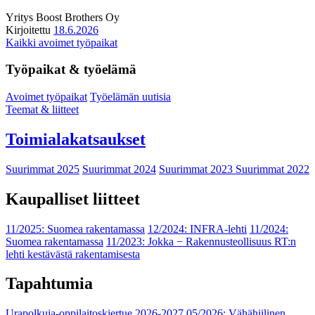
Yritys
Boost Brothers Oy
Kirjoitettu
18.6.2026
Kaikki avoimet työpaikat
Työpaikat & työelämä
Avoimet työpaikat
Työelämän uutisia
Teemat & liitteet
Toimialakatsaukset
Suurimmat 2025
Suurimmat 2024
Suurimmat 2023
Suurimmat 2022
Kaupalliset liitteet
11/2025: Suomea rakentamassa
12/2024: INFRA-lehti
11/2024:
Suomea rakentamassa
11/2023: Jokka − Rakennusteollisuus RT:n
lehti kestävästä rakentamisesta
Tapahtumia
Urapolkuja-oppilaitoskiertue 2026-2027
05/2026: Vähähiilinen