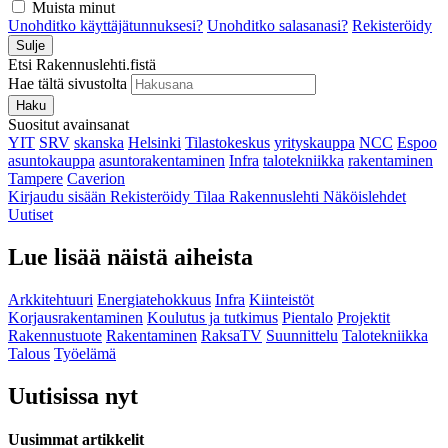
Muista minut
Unohditko käyttäjätunnuksesi?
Unohditko salasanasi?
Rekisteröidy
Sulje
Etsi Rakennuslehti.fistä
Hae tältä sivustolta
Haku
Suositut avainsanat
YIT
SRV
skanska
Helsinki
Tilastokeskus
yrityskauppa
NCC
Espoo
asuntokauppa
asuntorakentaminen
Infra
talotekniikka
rakentaminen
Tampere
Caverion
Kirjaudu sisään
Rekisteröidy
Tilaa Rakennuslehti
Näköislehdet
Uutiset
Lue lisää näistä aiheista
Arkkitehtuuri
Energiatehokkuus
Infra
Kiinteistöt
Korjausrakentaminen
Koulutus ja tutkimus
Pientalo
Projektit
Rakennustuote
Rakentaminen
RaksaTV
Suunnittelu
Talotekniikka
Talous
Työelämä
Uutisissa nyt
Uusimmat artikkelit