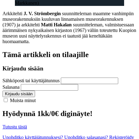
Markkanen)
Arkkitehti
J. V. Strömbergin
suunnitteleman maamme vanhimpiin
museorakennuksiin kuuluvan linnamaisen museorakennuksen
(1907) ja arkkitehti
Matti Hakalan
suunnitteleman, valmistuessaan
äärimmäisen nykyaikaisen kirjaston (1967) väliin toteutettu Kuopion
museon uusi näyttelyrakennus ei taatusti jää keneltäkään
huomaamatta.
Tämä artikkeli on tilaajille
Kirjaudu sisään
Sähköposti tai käyttäjätunnus
Salasana
Kirjaudu sisään
Muista minut
Hyödynnä 1kk/0€ diginäyte!
Tutustu tästä
Unohditko käyttäjätunnuksesi?
Unohditko salasanasi?
Rekisteröidy