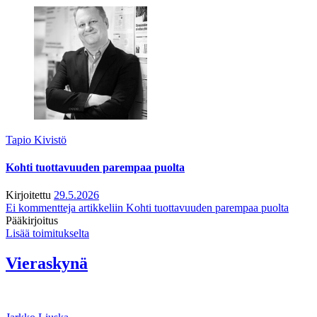
Tapio Kivistö
Kohti tuottavuuden parempaa puolta
Kirjoitettu
29.5.2026
Ei kommentteja
artikkeliin Kohti tuottavuuden parempaa puolta
Pääkirjoitus
Lisää toimitukselta
Vieraskynä