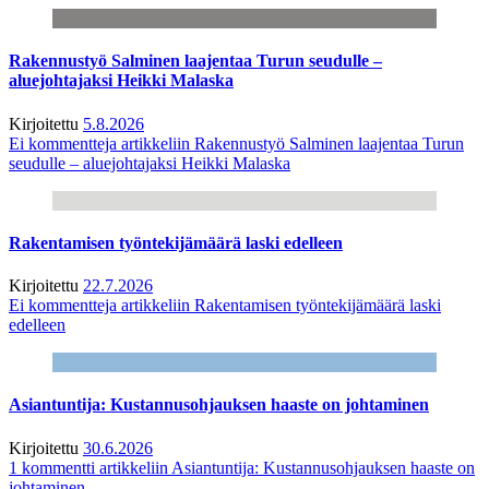
Rakennustyö Salminen laajentaa Turun seudulle –
aluejohtajaksi Heikki Malaska
Kirjoitettu
5.8.2026
Ei kommentteja
artikkeliin Rakennustyö Salminen laajentaa Turun
seudulle – aluejohtajaksi Heikki Malaska
Rakentamisen työntekijämäärä laski edelleen
Kirjoitettu
22.7.2026
Ei kommentteja
artikkeliin Rakentamisen työntekijämäärä laski
edelleen
Asiantuntija: Kustannusohjauksen haaste on johtaminen
Kirjoitettu
30.6.2026
1 kommentti
artikkeliin Asiantuntija: Kustannusohjauksen haaste on
johtaminen