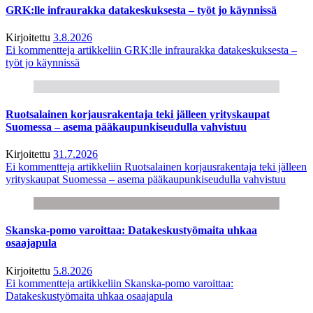
GRK:lle infraurakka datakeskuksesta – työt jo käynnissä
Kirjoitettu
3.8.2026
Ei kommentteja
artikkeliin GRK:lle infraurakka datakeskuksesta –
työt jo käynnissä
Ruotsalainen korjausrakentaja teki jälleen yrityskaupat
Suomessa – asema pääkaupunkiseudulla vahvistuu
Kirjoitettu
31.7.2026
Ei kommentteja
artikkeliin Ruotsalainen korjausrakentaja teki jälleen
yrityskaupat Suomessa – asema pääkaupunkiseudulla vahvistuu
Skanska-pomo varoittaa: Datakeskustyömaita uhkaa
osaajapula
Kirjoitettu
5.8.2026
Ei kommentteja
artikkeliin Skanska-pomo varoittaa:
Datakeskustyömaita uhkaa osaajapula