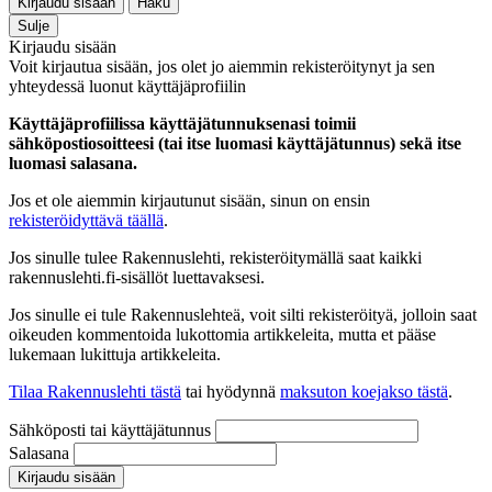
Kirjaudu sisään
Haku
Sulje
Kirjaudu sisään
Voit kirjautua sisään, jos olet jo aiemmin rekisteröitynyt ja sen
yhteydessä luonut käyttäjäprofiilin
Käyttäjäprofiilissa käyttäjätunnuksenasi toimii
sähköpostiosoitteesi (tai itse luomasi käyttäjätunnus) sekä itse
luomasi salasana.
Jos et ole aiemmin kirjautunut sisään, sinun on ensin
rekisteröidyttävä täällä
.
Jos sinulle tulee Rakennuslehti, rekisteröitymällä saat kaikki
rakennuslehti.fi-sisällöt luettavaksesi.
Jos sinulle ei tule Rakennuslehteä, voit silti rekisteröityä, jolloin saat
oikeuden kommentoida lukottomia artikkeleita, mutta et pääse
lukemaan lukittuja artikkeleita.
Tilaa Rakennuslehti tästä
tai hyödynnä
maksuton koejakso tästä
.
Sähköposti tai käyttäjätunnus
Salasana
Kirjaudu sisään