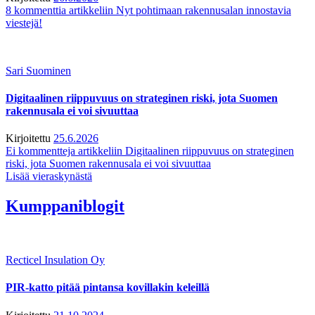
8 kommenttia
artikkeliin Nyt pohtimaan rakennusalan innostavia
viestejä!
Sari Suominen
Digitaalinen riippuvuus on strateginen riski, jota Suomen
rakennusala ei voi sivuuttaa
Kirjoitettu
25.6.2026
Ei kommentteja
artikkeliin Digitaalinen riippuvuus on strateginen
riski, jota Suomen rakennusala ei voi sivuuttaa
Lisää vieraskynästä
Kumppaniblogit
Recticel Insulation Oy
PIR-katto pitää pintansa kovillakin keleillä