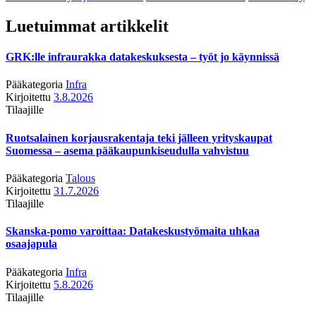
Luetuimmat artikkelit
GRK:lle infraurakka datakeskuksesta – työt jo käynnissä
Pääkategoria
Infra
Kirjoitettu
3.8.2026
Tilaajille
Ruotsalainen korjausrakentaja teki jälleen yrityskaupat
Suomessa – asema pääkaupunkiseudulla vahvistuu
Pääkategoria
Talous
Kirjoitettu
31.7.2026
Tilaajille
Skanska-pomo varoittaa: Datakeskustyömaita uhkaa
osaajapula
Pääkategoria
Infra
Kirjoitettu
5.8.2026
Tilaajille