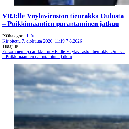
VRJ:lle Väyläviraston tieurakka Oulusta
– Poikkimaantien parantaminen jatkuu
Pääkategoria
Infra
Kirjoitettu 7. elokuuta 2026, 11:19
7.8.2026
Tilaajille
Ei kommentteja
artikkeliin VRJ:lle Väyläviraston tieurakka Oulusta
– Poikkimaantien parantaminen jatkuu