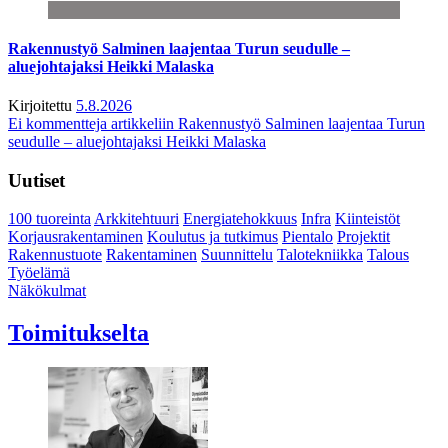
Rakennustyö Salminen laajentaa Turun seudulle –
aluejohtajaksi Heikki Malaska
Kirjoitettu
5.8.2026
Ei kommentteja
artikkeliin Rakennustyö Salminen laajentaa Turun
seudulle – aluejohtajaksi Heikki Malaska
Uutiset
100 tuoreinta
Arkkitehtuuri
Energiatehokkuus
Infra
Kiinteistöt
Korjausrakentaminen
Koulutus ja tutkimus
Pientalo
Projektit
Rakennustuote
Rakentaminen
Suunnittelu
Talotekniikka
Talous
Työelämä
Näkökulmat
Toimitukselta