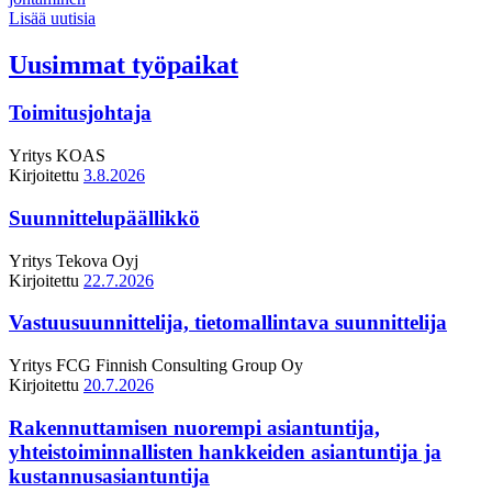
Lisää uutisia
Uusimmat työpaikat
Toimitusjohtaja
Yritys
KOAS
Kirjoitettu
3.8.2026
Suunnittelupäällikkö
Yritys
Tekova Oyj
Kirjoitettu
22.7.2026
Vastuusuunnittelija, tietomallintava suunnittelija
Yritys
FCG Finnish Consulting Group Oy
Kirjoitettu
20.7.2026
Rakennuttamisen nuorempi asiantuntija,
yhteistoiminnallisten hankkeiden asiantuntija ja
kustannusasiantuntija