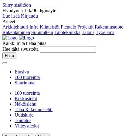
Siirry sisältöön
Hyödynnä 1kk/0€ diginäyte!
Lue lisää
Kirjaudu
Aiheet
Arkkitehtuuri
Infra
Kiinteistöt
Pientalo
Projektit
Rakennustuote
Rakentaminen
Suunnittelu
Talotekniikka
Talous
Työelämä
Kaikki mitä tietää pitää
Hae tältä sivustolta
Haku
Etusivu
100 tuoreinta
Suurimmat
100 tuoreinta
Keskustelut
Näköislehti
Tilaa Rakennuslehti
Uutiskirje
Toimitus
Yhteystiedot