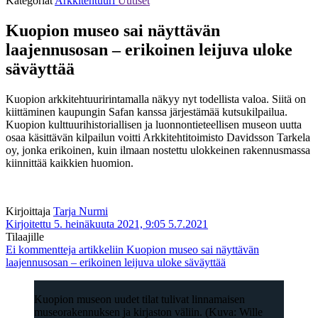
Kategoriat
Arkkitehtuuri
Uutiset
Kuopion museo sai näyttävän
laajennusosan – erikoinen leijuva uloke
säväyttää
Kuopion arkkitehtuuririntamalla näkyy nyt todellista valoa. Siitä on
kiittäminen kaupungin Safan kanssa järjestämää kutsukilpailua.
Kuopion kulttuurihistoriallisen ja luonnontieteellisen museon uutta
osaa käsittävän kilpailun voitti Arkkitehtitoimisto Davidsson Tarkela
oy, jonka erikoinen, kuin ilmaan nostettu ulokkeinen rakennusmassa
kiinnittää kaikkien huomion.
Kirjoittaja
Tarja Nurmi
Kirjoitettu 5. heinäkuuta 2021, 9:05
5.7.2021
Tilaajille
Ei kommentteja
artikkeliin Kuopion museo sai näyttävän
laajennusosan – erikoinen leijuva uloke säväyttää
Kuopion museon uudet tilat tulivat linnamaisen
museorakennuksen ja kirjaston väliin. (Kuva: Wille