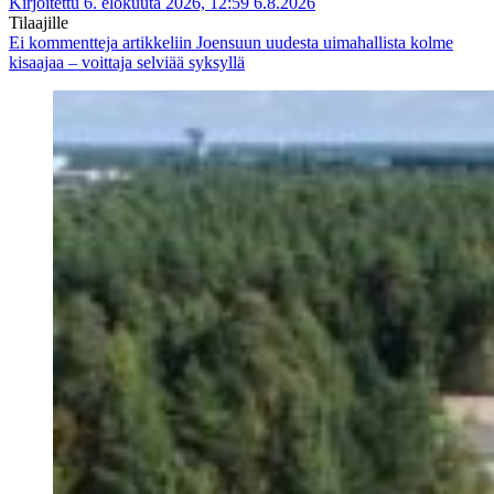
Kirjoitettu 6. elokuuta 2026, 12:59
6.8.2026
Tilaajille
Ei kommentteja
artikkeliin Joensuun uudesta uimahallista kolme
kisaajaa – voittaja selviää syksyllä