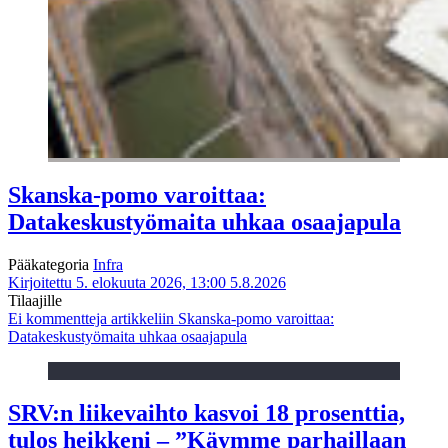
Skanska-pomo varoittaa:
Datakeskustyömaita uhkaa osaajapula
Pääkategoria
Infra
Kirjoitettu 5. elokuuta 2026, 13:00
5.8.2026
Tilaajille
Ei kommentteja
artikkeliin Skanska-pomo varoittaa:
Datakeskustyömaita uhkaa osaajapula
SRV:n liikevaihto kasvoi 18 prosenttia,
tulos heikkeni – ”Käymme parhaillaan