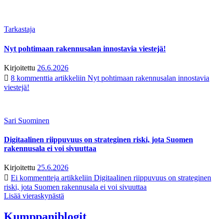
Tarkastaja
Nyt pohtimaan rakennusalan innostavia viestejä!
Kirjoitettu
26.6.2026
8 kommenttia
artikkeliin Nyt pohtimaan rakennusalan innostavia
viestejä!
Sari Suominen
Digitaalinen riippuvuus on strateginen riski, jota Suomen
rakennusala ei voi sivuuttaa
Kirjoitettu
25.6.2026
Ei kommentteja
artikkeliin Digitaalinen riippuvuus on strateginen
riski, jota Suomen rakennusala ei voi sivuuttaa
Lisää vieraskynästä
Kumppaniblogit