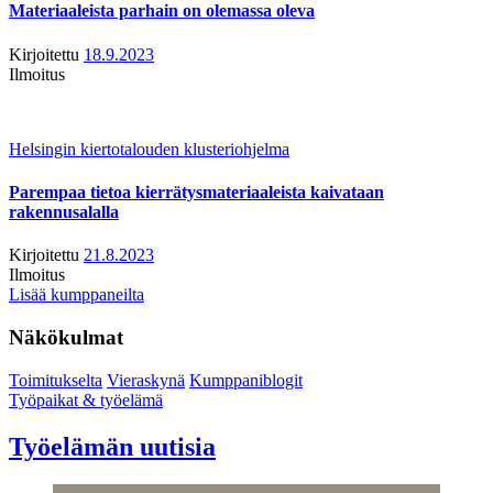
Materiaaleista parhain on olemassa oleva
Kirjoitettu
18.9.2023
Ilmoitus
Helsingin kiertotalouden klusteriohjelma
Parempaa tietoa kierrätysmateriaaleista kaivataan
rakennusalalla
Kirjoitettu
21.8.2023
Ilmoitus
Lisää kumppaneilta
Näkökulmat
Toimitukselta
Vieraskynä
Kumppaniblogit
Työpaikat & työelämä
Työelämän uutisia