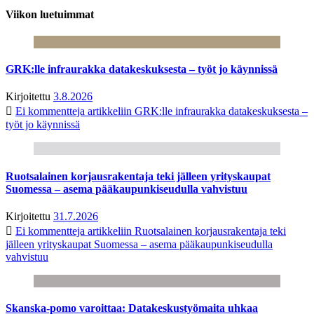
Viikon luetuimmat
GRK:lle infraurakka datakeskuksesta – työt jo käynnissä
Kirjoitettu
3.8.2026
Ei kommentteja
artikkeliin GRK:lle infraurakka datakeskuksesta –
työt jo käynnissä
Ruotsalainen korjausrakentaja teki jälleen yrityskaupat
Suomessa – asema pääkaupunkiseudulla vahvistuu
Kirjoitettu
31.7.2026
Ei kommentteja
artikkeliin Ruotsalainen korjausrakentaja teki
jälleen yrityskaupat Suomessa – asema pääkaupunkiseudulla
vahvistuu
Skanska-pomo varoittaa: Datakeskustyömaita uhkaa