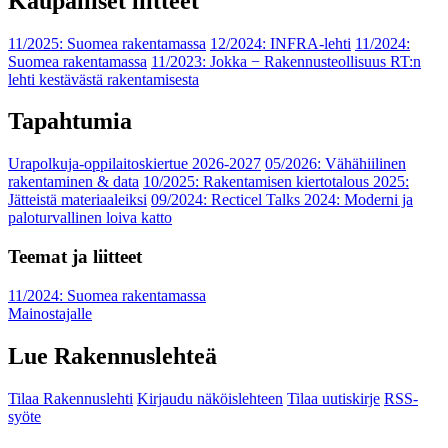
Kaupalliset liitteet
11/2025: Suomea rakentamassa
12/2024: INFRA-lehti
11/2024:
Suomea rakentamassa
11/2023: Jokka − Rakennusteollisuus RT:n
lehti kestävästä rakentamisesta
Tapahtumia
Urapolkuja-oppilaitoskiertue 2026-2027
05/2026: Vähähiilinen
rakentaminen & data
10/2025: Rakentamisen kiertotalous 2025:
Jätteistä materiaaleiksi
09/2024: Recticel Talks 2024: Moderni ja
paloturvallinen loiva katto
Teemat ja liitteet
11/2024: Suomea rakentamassa
Mainostajalle
Lue Rakennuslehteä
Tilaa Rakennuslehti
Kirjaudu näköislehteen
Tilaa uutiskirje
RSS-
syöte