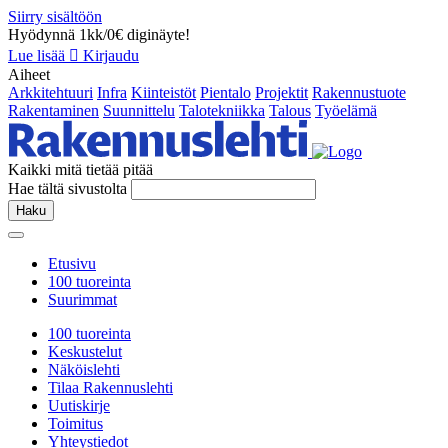
Siirry sisältöön
Hyödynnä 1kk/0€ diginäyte!
Lue lisää
Kirjaudu
Aiheet
Arkkitehtuuri
Infra
Kiinteistöt
Pientalo
Projektit
Rakennustuote
Rakentaminen
Suunnittelu
Talotekniikka
Talous
Työelämä
Kaikki mitä tietää pitää
Hae tältä sivustolta
Haku
Etusivu
100 tuoreinta
Suurimmat
100 tuoreinta
Keskustelut
Näköislehti
Tilaa Rakennuslehti
Uutiskirje
Toimitus
Yhteystiedot