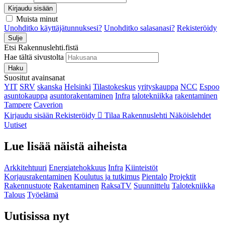
Kirjaudu sisään
Muista minut
Unohditko käyttäjätunnuksesi?
Unohditko salasanasi?
Rekisteröidy
Sulje
Etsi Rakennuslehti.fistä
Hae tältä sivustolta
Haku
Suositut avainsanat
YIT
SRV
skanska
Helsinki
Tilastokeskus
yrityskauppa
NCC
Espoo
asuntokauppa
asuntorakentaminen
Infra
talotekniikka
rakentaminen
Tampere
Caverion
Kirjaudu sisään
Rekisteröidy
Tilaa Rakennuslehti
Näköislehdet
Uutiset
Lue lisää näistä aiheista
Arkkitehtuuri
Energiatehokkuus
Infra
Kiinteistöt
Korjausrakentaminen
Koulutus ja tutkimus
Pientalo
Projektit
Rakennustuote
Rakentaminen
RaksaTV
Suunnittelu
Talotekniikka
Talous
Työelämä
Uutisissa nyt