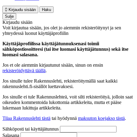
Kirjaudu sisään
Haku
Sulje
Kirjaudu sisään
Voit kirjautua sisään, jos olet jo aiemmin rekisteröitynyt ja sen
yhteydessä luonut käyttäjäprofiilin
Käyttäjäprofiilissa käyttäjätunnuksenasi toimii
sähköpostiosoitteesi (tai itse luomasi käyttäjätunnus) sekä itse
luomasi salasana.
Jos et ole aiemmin kirjautunut sisään, sinun on ensin
rekisteröidyttävä täällä
.
Jos sinulle tulee Rakennuslehti, rekisteröitymällä saat kaikki
rakennuslehti.fi-sisällöt luettavaksesi.
Jos sinulle ei tule Rakennuslehteä, voit silti rekisteröityä, jolloin saat
oikeuden kommentoida lukottomia artikkeleita, mutta et pääse
lukemaan lukittuja artikkeleita.
Tilaa Rakennuslehti tästä
tai hyödynnä
maksuton koejakso tästä
.
Sähköposti tai käyttäjätunnus
Salasana