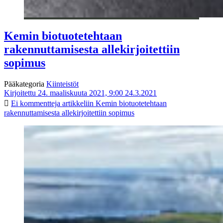
Kemin biotuotetehtaan
rakennuttamisesta allekirjoitettiin
sopimus
Pääkategoria
Kiinteistöt
Kirjoitettu 24. maaliskuuta 2021, 9:00
24.3.2021
Ei kommentteja
artikkeliin Kemin biotuotetehtaan
rakennuttamisesta allekirjoitettiin sopimus