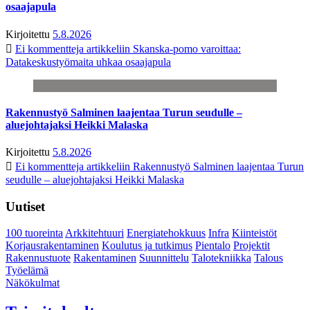
osaajapula
Kirjoitettu
5.8.2026
Ei kommentteja
artikkeliin Skanska-pomo varoittaa:
Datakeskustyömaita uhkaa osaajapula
Rakennustyö Salminen laajentaa Turun seudulle –
aluejohtajaksi Heikki Malaska
Kirjoitettu
5.8.2026
Ei kommentteja
artikkeliin Rakennustyö Salminen laajentaa Turun
seudulle – aluejohtajaksi Heikki Malaska
Uutiset
100 tuoreinta
Arkkitehtuuri
Energiatehokkuus
Infra
Kiinteistöt
Korjausrakentaminen
Koulutus ja tutkimus
Pientalo
Projektit
Rakennustuote
Rakentaminen
Suunnittelu
Talotekniikka
Talous
Työelämä
Näkökulmat