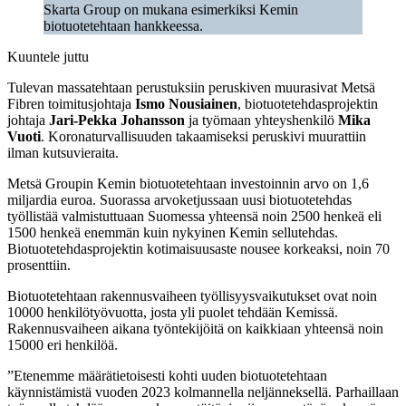
Skarta Group on mukana esimerkiksi Kemin
biotuotetehtaan hankkeessa.
Kuuntele juttu
Tulevan massatehtaan perustuksiin peruskiven muurasivat Metsä
Fibren toimitusjohtaja
Ismo Nousiainen
, biotuotetehdasprojektin
johtaja
Jari-Pekka Johansson
ja työmaan yhteyshenkilö
Mika
Vuoti
. Koronaturvallisuuden takaamiseksi peruskivi muurattiin
ilman kutsuvieraita.
Metsä Groupin Kemin biotuotetehtaan investoinnin arvo on 1,6
miljardia euroa. Suorassa arvoketjussaan uusi biotuotetehdas
työllistää valmistuttuaan Suomessa yhteensä noin 2500 henkeä eli
1500 henkeä enemmän kuin nykyinen Kemin sellutehdas.
Biotuotetehdasprojektin kotimaisuusaste nousee korkeaksi, noin 70
prosenttiin.
Biotuotetehtaan rakennusvaiheen työllisyysvaikutukset ovat noin
10000 henkilötyövuotta, josta yli puolet tehdään Kemissä.
Rakennusvaiheen aikana työntekijöitä on kaikkiaan yhteensä noin
15000 eri henkilöä.
”Etenemme määrätietoisesti kohti uuden biotuotetehtaan
käynnistämistä vuoden 2023 kolmannella neljänneksellä. Parhaillaan