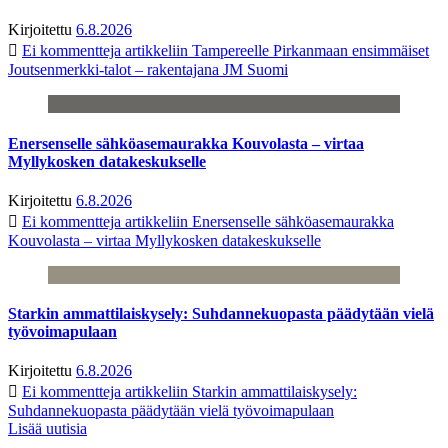
Kirjoitettu
6.8.2026
Ei kommentteja
artikkeliin Tampereelle Pirkanmaan ensimmäiset
Joutsenmerkki-talot – rakentajana JM Suomi
Enersenselle sähköasemaurakka Kouvolasta – virtaa
Myllykosken datakeskukselle
Kirjoitettu
6.8.2026
Ei kommentteja
artikkeliin Enersenselle sähköasemaurakka
Kouvolasta – virtaa Myllykosken datakeskukselle
Starkin ammattilaiskysely: Suhdannekuopasta päädytään vielä
työvoimapulaan
Kirjoitettu
6.8.2026
Ei kommentteja
artikkeliin Starkin ammattilaiskysely:
Suhdannekuopasta päädytään vielä työvoimapulaan
Lisää uutisia