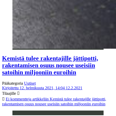
Kemistä tulee rakentajille jättipotti,
rakentamisen osuus nousee useisiin
satoihin miljooniin euroihin
Pääkategoria
Uutiset
Kirjoitettu 12. helmikuuta 2021, 14:04
12.2.2021
Tilaajille
Ei kommentteja
artikkeliin Kemistä tulee rakentajille jättipotti,
rakentamisen osuus nousee useisiin satoihin miljooniin euroihin