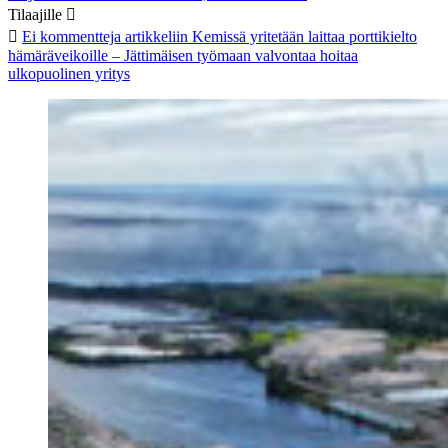
Tilaajille
Ei kommentteja
artikkeliin Kemissä yritetään laittaa porttikielto
hämäräveikoille – Jättimäisen työmaan valvontaa hoitaa
ulkopuolinen yritys