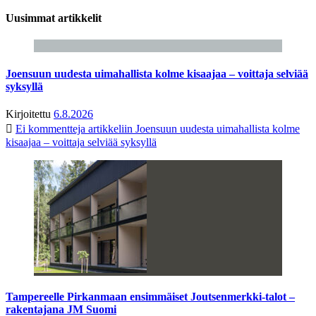
Uusimmat artikkelit
Joensuun uudesta uimahallista kolme kisaajaa – voittaja selviää
syksyllä
Kirjoitettu
6.8.2026
Ei kommentteja
artikkeliin Joensuun uudesta uimahallista kolme
kisaajaa – voittaja selviää syksyllä
Tampereelle Pirkanmaan ensimmäiset Joutsenmerkki-talot –
rakentajana JM Suomi