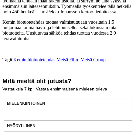
työmaalla tehdään maanrakennustöitä, ja siirrymme tänä syksynä
ensimmäisiin laiteasennuksiin. Työmaalla työskentelee tällä hetkellä
noin 450 henkeä”, Jari-Pekka Johansson kertoo tiedotteessa.
Kemin biotuotetehdas tuottaa valmistuttuaan vuosittain 1,5
miljoonaa tonnia havu- ja lehtipuusellua sekä lukuisia muita
biotuotteita. Uusiutuvaa sähköä tehdas tuottaa vuodessa 2,0
terawattituntia.
Tagit
Kemin biotuotetehdas
Metsä Fibre
Metsä Group
Mitä mieltä olit jutusta?
Vastauksia
7
kpl. Vastaa ensimmäisenä mieleen tuleva
MIELENKIINTOINEN
HYÖDYLLINEN