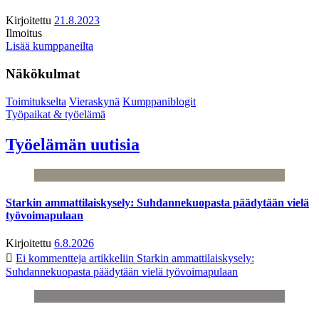
Kirjoitettu
21.8.2023
Ilmoitus
Lisää kumppaneilta
Näkökulmat
Toimitukselta
Vieraskynä
Kumppaniblogit
Työpaikat & työelämä
Työelämän uutisia
Starkin ammattilaiskysely: Suhdannekuopasta päädytään vielä
työvoimapulaan
Kirjoitettu
6.8.2026
Ei kommentteja
artikkeliin Starkin ammattilaiskysely:
Suhdannekuopasta päädytään vielä työvoimapulaan