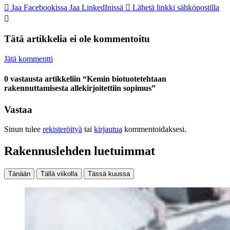
Jaa Facebookissa
Jaa LinkedInissä
Lähetä linkki sähköpostilla
Tätä artikkelia ei ole kommentoitu
Jätä kommentti
0 vastausta artikkeliin “Kemin biotuotetehtaan
rakennuttamisesta allekirjoitettiin sopimus”
Vastaa
Sinun tulee
rekisteröityä
tai
kirjautua
kommentoidaksesi.
Rakennuslehden luetuimmat
Tänään
Tällä viikolla
Tässä kuussa