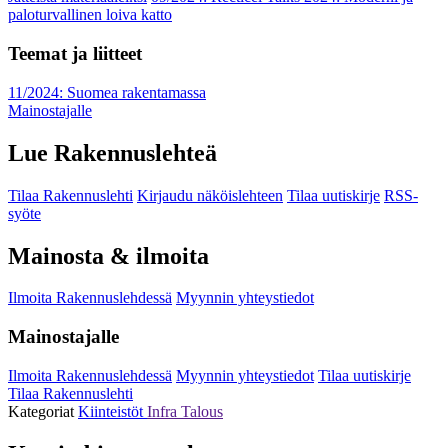
paloturvallinen loiva katto
Teemat ja liitteet
11/2024: Suomea rakentamassa
Mainostajalle
Lue Rakennuslehteä
Tilaa Rakennuslehti
Kirjaudu näköislehteen
Tilaa uutiskirje
RSS-
syöte
Mainosta & ilmoita
Ilmoita Rakennuslehdessä
Myynnin yhteystiedot
Mainostajalle
Ilmoita Rakennuslehdessä
Myynnin yhteystiedot
Tilaa uutiskirje
Tilaa Rakennuslehti
Kategoriat
Kiinteistöt
Infra
Talous