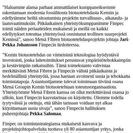
”Haluamme alansa parhaat ammattilaiset kumppaneiksemme
rakentamaan modernia fossiilitonta biotuotetehdasta Kemiin ja
edellytämme heiltä sitoutumista projektin turvallisuus-, aikataulu- ja
laatuvaatimuksiin. Pitkäaikainen yhteistyökumppanimme Fimpec
toimii näiden periaatteiden mukaisesti ja meillä on kaikki
edellytykset toteuttaa yhteistyössä onnistunut teollinen suurprojekti
Kemissä”, sanoo Metsä FIbren biotuotetehdasprojektin johtaja
Jari-
Pekka Johansson
Fimpecin tiedotteessa.
”Kemin biotuotetehdas on viimeisintä teknologiaa hyödyntävä
investointi, jonka laitetoimitukset perustuvat ympäristötehokkaimpiin
ja kestävimpiin ratkaisuihin. Tämä toimeksianto vahvistaa
merkittävästi Metsä Fibren ja Fimpecin välistä pitkäaikaista ja
hedelmällistä yhteistyötä, jossa haetaan avoimesti uusia ja tehokkaita
toimintatapoja. Asiantuntijamme tulevat toimimaan tiiviinä osana
Metsä Groupin Kemin biotuotetehtaan toteutusorganisaatiota.
Yhteistyömme Metsä Fibren kanssa on ollut merkittävässä osassa jo
silloin, kun Fimpecin kasvutarinaa on kirjoitettu. Olemme todella
tyytyväisiä ja otettuja, että tähän tarinaan voidaan nyt alkaa
kirjoittamaan uusia sivuja”, sanoo Fimpecin hallituksen
puheenjohtaja
Pekka Salomaa
.
Fimpec on toimintastrategiansa mukaisesti kasvava ja
projektinjohtopalveluita tuottava yli 80 asiantuntijan yritys, jonka