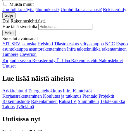
Muista minut
Unohditko käyttäjätunnuksesi?
Unohditko salasanasi?
Rekisteröidy
Sulje
Etsi Rakennuslehti.fistä
Hae tältä sivustolta
Haku
Suositut avainsanat
YIT
SRV
skanska
Helsinki
Tilastokeskus
yrityskauppa
NCC
Espoo
asuntokauppa
asuntorakentaminen
Infra
talotekniikka
rakentaminen
Tampere
Caverion
Kirjaudu sisään
Rekisteröidy
Tilaa Rakennuslehti
Näköislehdet
Uutiset
Lue lisää näistä aiheista
Arkkitehtuuri
Energiatehokkuus
Infra
Kiinteistöt
Korjausrakentaminen
Koulutus ja tutkimus
Pientalo
Projektit
Rakennustuote
Rakentaminen
RaksaTV
Suunnittelu
Talotekniikka
Talous
Työelämä
Uutisissa nyt