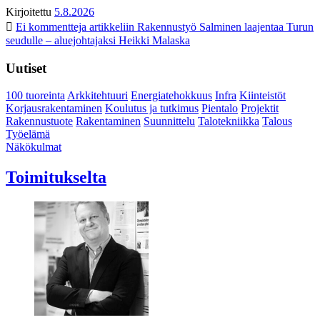
Kirjoitettu
5.8.2026
Ei kommentteja
artikkeliin Rakennustyö Salminen laajentaa Turun
seudulle – aluejohtajaksi Heikki Malaska
Uutiset
100 tuoreinta
Arkkitehtuuri
Energiatehokkuus
Infra
Kiinteistöt
Korjausrakentaminen
Koulutus ja tutkimus
Pientalo
Projektit
Rakennustuote
Rakentaminen
Suunnittelu
Talotekniikka
Talous
Työelämä
Näkökulmat
Toimitukselta