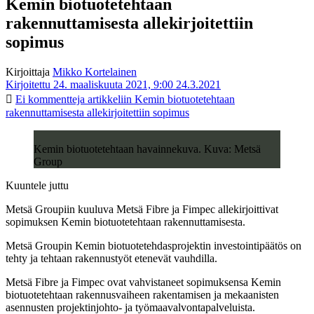
Kemin biotuotetehtaan
rakennuttamisesta allekirjoitettiin
sopimus
Kirjoittaja
Mikko Kortelainen
Kirjoitettu 24. maaliskuuta 2021, 9:00
24.3.2021
Ei kommentteja
artikkeliin Kemin biotuotetehtaan
rakennuttamisesta allekirjoitettiin sopimus
Kemin biotuotetehtaan havainnekuva. Kuva: Metsä
Group
Kuuntele juttu
Metsä Groupiin kuuluva Metsä Fibre ja Fimpec allekirjoittivat
sopimuksen Kemin biotuotetehtaan rakennuttamisesta.
Metsä Groupin Kemin biotuotetehdasprojektin investointipäätös on
tehty ja tehtaan rakennustyöt etenevät vauhdilla.
Metsä Fibre ja Fimpec ovat vahvistaneet sopimuksensa Kemin
biotuotetehtaan rakennusvaiheen rakentamisen ja mekaanisten
asennusten projektinjohto- ja työmaavalvontapalveluista.