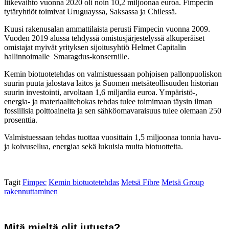
liikevaihto vuonna 2020 oli noin 10,2 miljoonaa euroa. Fimpecin
tytäryhtiöt toimivat Uruguayssa, Saksassa ja Chilessä.
Kuusi rakenusalan ammattilaista perusti Fimpecin vuonna 2009.
Vuoden 2019 alussa tehdyssä omistusjärjestelyssä alkuperäiset
omistajat myivät yrityksen sijoitusyhtiö Helmet Capitalin
hallinnoimalle Smaragdus-konsernille.
Kemin biotuotetehdas on valmistuessaan pohjoisen pallonpuoliskon
suurin puuta jalostava laitos ja Suomen metsäteollisuuden historian
suurin investointi, arvoltaan 1,6 miljardia euroa. Ympäristö-,
energia- ja materiaalitehokas tehdas tulee toimimaan täysin ilman
fossiilisia polttoaineita ja sen sähköomavaraisuus tulee olemaan 250
prosenttia.
Valmistuessaan tehdas tuottaa vuosittain 1,5 miljoonaa tonnia havu-
ja koivusellua, energiaa sekä lukuisia muita biotuotteita.
Tagit
Fimpec
Kemin biotuotetehdas
Metsä Fibre
Metsä Group
rakennuttaminen
Mitä mieltä olit jutusta?