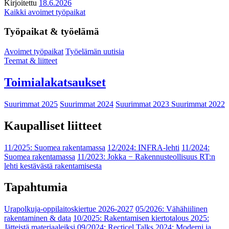
Kirjoitettu
18.6.2026
Kaikki avoimet työpaikat
Työpaikat & työelämä
Avoimet työpaikat
Työelämän uutisia
Teemat & liitteet
Toimialakatsaukset
Suurimmat 2025
Suurimmat 2024
Suurimmat 2023
Suurimmat 2022
Kaupalliset liitteet
11/2025: Suomea rakentamassa
12/2024: INFRA-lehti
11/2024:
Suomea rakentamassa
11/2023: Jokka − Rakennusteollisuus RT:n
lehti kestävästä rakentamisesta
Tapahtumia
Urapolkuja-oppilaitoskiertue 2026-2027
05/2026: Vähähiilinen
rakentaminen & data
10/2025: Rakentamisen kiertotalous 2025:
Jätteistä materiaaleiksi
09/2024: Recticel Talks 2024: Moderni ja