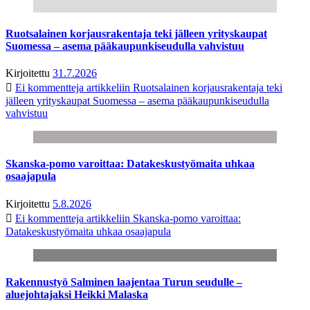
Ruotsalainen korjausrakentaja teki jälleen yrityskaupat
Suomessa – asema pääkaupunkiseudulla vahvistuu
Kirjoitettu
31.7.2026
Ei kommentteja
artikkeliin Ruotsalainen korjausrakentaja teki
jälleen yrityskaupat Suomessa – asema pääkaupunkiseudulla
vahvistuu
Skanska-pomo varoittaa: Datakeskustyömaita uhkaa
osaajapula
Kirjoitettu
5.8.2026
Ei kommentteja
artikkeliin Skanska-pomo varoittaa:
Datakeskustyömaita uhkaa osaajapula
Rakennustyö Salminen laajentaa Turun seudulle –
aluejohtajaksi Heikki Malaska