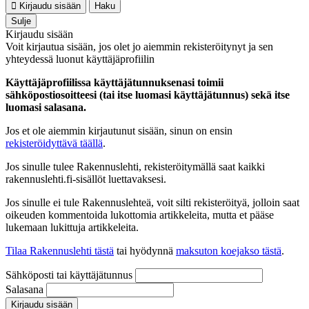
Kirjaudu sisään
Haku
Sulje
Kirjaudu sisään
Voit kirjautua sisään, jos olet jo aiemmin rekisteröitynyt ja sen
yhteydessä luonut käyttäjäprofiilin
Käyttäjäprofiilissa käyttäjätunnuksenasi toimii
sähköpostiosoitteesi (tai itse luomasi käyttäjätunnus) sekä itse
luomasi salasana.
Jos et ole aiemmin kirjautunut sisään, sinun on ensin
rekisteröidyttävä täällä
.
Jos sinulle tulee Rakennuslehti, rekisteröitymällä saat kaikki
rakennuslehti.fi-sisällöt luettavaksesi.
Jos sinulle ei tule Rakennuslehteä, voit silti rekisteröityä, jolloin saat
oikeuden kommentoida lukottomia artikkeleita, mutta et pääse
lukemaan lukittuja artikkeleita.
Tilaa Rakennuslehti tästä
tai hyödynnä
maksuton koejakso tästä
.
Sähköposti tai käyttäjätunnus
Salasana
Kirjaudu sisään