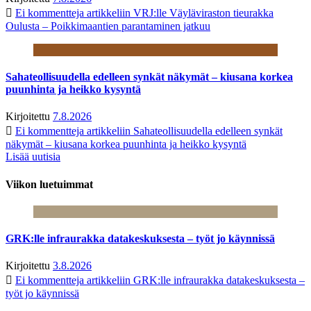
Ei kommentteja
artikkeliin VRJ:lle Väyläviraston tieurakka
Oulusta – Poikkimaantien parantaminen jatkuu
Sahateollisuudella edelleen synkät näkymät – kiusana korkea
puunhinta ja heikko kysyntä
Kirjoitettu
7.8.2026
Ei kommentteja
artikkeliin Sahateollisuudella edelleen synkät
näkymät – kiusana korkea puunhinta ja heikko kysyntä
Lisää uutisia
Viikon luetuimmat
GRK:lle infraurakka datakeskuksesta – työt jo käynnissä
Kirjoitettu
3.8.2026
Ei kommentteja
artikkeliin GRK:lle infraurakka datakeskuksesta –
työt jo käynnissä