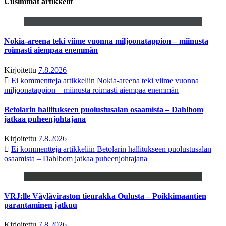
Uusimmat artikkelit
Nokia-areena teki viime vuonna miljoonatappion – miinusta
roimasti aiempaa enemmän
Kirjoitettu
7.8.2026
Ei kommentteja
artikkeliin Nokia-areena teki viime vuonna
miljoonatappion – miinusta roimasti aiempaa enemmän
Betolarin hallitukseen puolustusalan osaamista – Dahlbom
jatkaa puheenjohtajana
Kirjoitettu
7.8.2026
Ei kommentteja
artikkeliin Betolarin hallitukseen puolustusalan
osaamista – Dahlbom jatkaa puheenjohtajana
VRJ:lle Väyläviraston tieurakka Oulusta – Poikkimaantien
parantaminen jatkuu
Kirjoitettu
7.8.2026