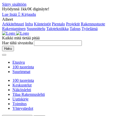
Siirry sisältöön
Hyödynnä 1kk/0€ diginäyte!
Lue lisää
Kirjaudu
Aiheet
Arkkitehtuuri
Infra
Kiinteistöt
Pientalo
Projektit
Rakennustuote
Rakentaminen
Suunnittelu
Talotekniikka
Talous
Työelämä
Kaikki mitä tietää pitää
Hae tältä sivustolta
Haku
Etusivu
100 tuoreinta
Suurimmat
100 tuoreinta
Keskustelut
Näköislehti
Tilaa Rakennuslehti
Uutiskirje
Toimitus
Yhteystiedot