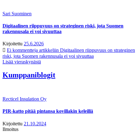
Sari Suominen
Digitaalinen riippuvuus on strateginen riski, jota Suomen
rakennusala ei voi sivuuttaa
Kirjoitettu
25.6.2026
Ei kommentteja
artikkeliin Digitaalinen riippuvuus on strateginen
riski, jota Suomen rakennusala ei voi sivuuttaa
Lisää vieraskynästä
Kumppaniblogit
Recticel Insulation Oy
PIR-katto pitää pintansa kovillakin keleillä
Kirjoitettu
21.10.2024
Ilmoitus