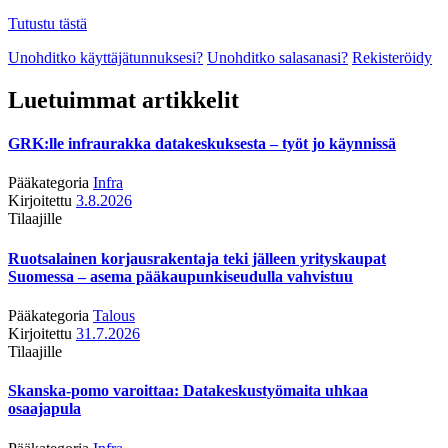
Tutustu tästä
Unohditko käyttäjätunnuksesi?
Unohditko salasanasi?
Rekisteröidy
Luetuimmat artikkelit
GRK:lle infraurakka datakeskuksesta – työt jo käynnissä
Pääkategoria
Infra
Kirjoitettu
3.8.2026
Tilaajille
Ruotsalainen korjausrakentaja teki jälleen yrityskaupat
Suomessa – asema pääkaupunkiseudulla vahvistuu
Pääkategoria
Talous
Kirjoitettu
31.7.2026
Tilaajille
Skanska-pomo varoittaa: Datakeskustyömaita uhkaa
osaajapula