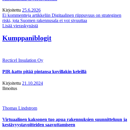
Kirjoitettu
25.6.2026
Ei kommentteja
artikkeliin Digitaalinen riippuvuus on strateginen
riski, jota Suomen rakennusala ei voi sivuuttaa
Lisää vieraskynästä
Kumppaniblogit
Recticel Insulation Oy
PIR-katto pitää pintansa kovillakin keleillä
Kirjoitettu
21.10.2024
Ilmoitus
Thomas Lindstrom
Virtuaalinen kaksonen tuo apua rakennuksien suunnitteluun ja
kestävyystavoitteiden saavuttamiseen