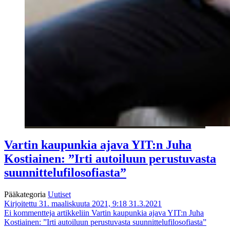
Vartin kaupunkia ajava YIT:n Juha
Kostiainen: ”Irti autoiluun perustuvasta
suunnittelufilosofiasta”
Pääkategoria
Uutiset
Kirjoitettu 31. maaliskuuta 2021, 9:18
31.3.2021
Ei kommentteja
artikkeliin Vartin kaupunkia ajava YIT:n Juha
Kostiainen: ”Irti autoiluun perustuvasta suunnittelufilosofiasta”