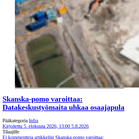
Skanska-pomo varoittaa:
Datakeskustyömaita uhkaa osaajapula
Pääkategoria
Infra
Kirjoitettu 5. elokuuta 2026, 13:00
5.8.2026
Tilaajille
Ei kommentteja
artikkeliin Skanska-pomo varoittaa: