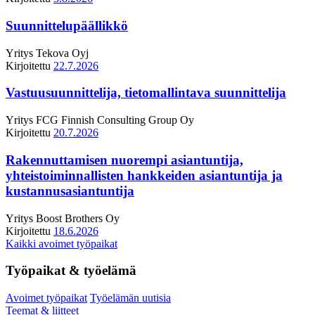
Suunnittelupäällikkö
Yritys
Tekova Oyj
Kirjoitettu
22.7.2026
Vastuusuunnittelija, tietomallintava suunnittelija
Yritys
FCG Finnish Consulting Group Oy
Kirjoitettu
20.7.2026
Rakennuttamisen nuorempi asiantuntija,
yhteistoiminnallisten hankkeiden asiantuntija ja
kustannusasiantuntija
Yritys
Boost Brothers Oy
Kirjoitettu
18.6.2026
Kaikki avoimet työpaikat
Työpaikat & työelämä
Avoimet työpaikat
Työelämän uutisia
Teemat & liitteet