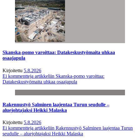
Skanska-pomo varoittaa: Datakeskustyömaita uhkaa
osaajapula
Kirjoitettu
5.8.2026
Ei kommentteja
artikkeliin Skanska-pomo varoittaa:
Datakeskustyömaita uhkaa osaajapula
Rakennustyö Salminen laajentaa Turun seudulle –
aluejohtajaksi Heikki Malaska
Kirjoitettu
5.8.2026
Ei kommentteja
artikkeliin Rakennustyö Salminen laajentaa Turun
seudulle – aluejohtajaksi Heikki Malaska