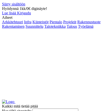
Siirry sisältöön
Hyödynnä 1kk/0€ diginäyte!
Lue lisää
Kirjaudu
Aiheet
Arkkitehtuuri
Infra
Kiinteistöt
Pientalo
Projektit
Rakennustuote
Rakentaminen
Suunnittelu
Talotekniikka
Talous
Työelämä
Kaikki mitä tietää pitää
Hae tältä sivustolta