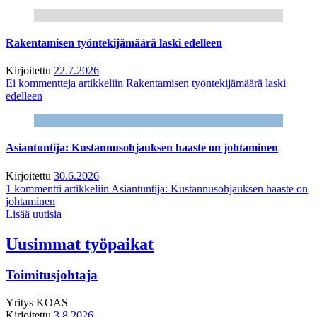
Rakentamisen työntekijämäärä laski edelleen
Kirjoitettu
22.7.2026
Ei kommentteja
artikkeliin Rakentamisen työntekijämäärä laski
edelleen
Asiantuntija: Kustannusohjauksen haaste on johtaminen
Kirjoitettu
30.6.2026
1 kommentti
artikkeliin Asiantuntija: Kustannusohjauksen haaste on
johtaminen
Lisää uutisia
Uusimmat työpaikat
Toimitusjohtaja
Yritys
KOAS
Kirjoitettu
3.8.2026