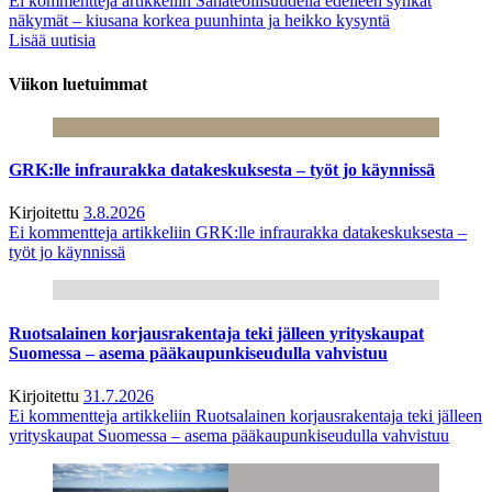
Ei kommentteja
artikkeliin Sahateollisuudella edelleen synkät
näkymät – kiusana korkea puunhinta ja heikko kysyntä
Lisää uutisia
Viikon luetuimmat
GRK:lle infraurakka datakeskuksesta – työt jo käynnissä
Kirjoitettu
3.8.2026
Ei kommentteja
artikkeliin GRK:lle infraurakka datakeskuksesta –
työt jo käynnissä
Ruotsalainen korjausrakentaja teki jälleen yrityskaupat
Suomessa – asema pääkaupunkiseudulla vahvistuu
Kirjoitettu
31.7.2026
Ei kommentteja
artikkeliin Ruotsalainen korjausrakentaja teki jälleen
yrityskaupat Suomessa – asema pääkaupunkiseudulla vahvistuu