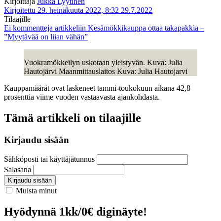
Kirjoittaja
Jukka Lyytinen
Kirjoitettu 29. heinäkuuta 2022, 8:32
29.7.2022
Tilaajille
Ei kommentteja
artikkeliin Kesämökkikauppa ottaa takapakkia –
”Myytävää on liian vähän”
Vuokramökkeilyn uskotaan yleistyvän. Kuva: Julia
Hautojärvi Maanmittauslaitos Kuva: Julia Hautojarvi
Kauppamäärät ovat laskeneet tammi-toukokuun aikana 42,8
prosenttia viime vuoden vastaavasta ajankohdasta.
Tämä artikkeli on tilaajille
Kirjaudu sisään
Sähköposti tai käyttäjätunnus
Salasana
Kirjaudu sisään
Muista minut
Hyödynnä 1kk/0€ diginäyte!