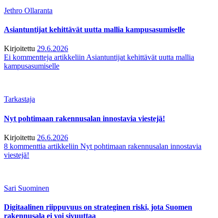
Jethro Ollaranta
Asiantuntijat kehittävät uutta mallia kampusasumiselle
Kirjoitettu
29.6.2026
Ei kommentteja
artikkeliin Asiantuntijat kehittävät uutta mallia
kampusasumiselle
Tarkastaja
Nyt pohtimaan rakennusalan innostavia viestejä!
Kirjoitettu
26.6.2026
8 kommenttia
artikkeliin Nyt pohtimaan rakennusalan innostavia
viestejä!
Sari Suominen
Digitaalinen riippuvuus on strateginen riski, jota Suomen
rakennusala ei voi sivuuttaa