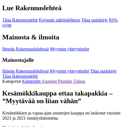
Lue Rakennuslehteä
Tilaa Rakennuslehti
Kirjaudu näköislehteen
Tilaa uutiskirje
RSS-
syöte
Mainosta & ilmoita
Ilmoita Rakennuslehdessä
Myynnin yhteystiedot
Mainostajalle
Ilmoita Rakennuslehdessä
Myynnin yhteystiedot
Tilaa uutiskirje
Tilaa Rakennuslehti
Kategoriat
Kiinteistöt
Asunnot
Pientalo
Talous
Kesämökkikauppa ottaa takapakkia –
”Myytävää on liian vähän”
Kesämökkien ja vapaa-ajan asuntojen kauppa on laskenut vuosien
2021 ja 2021 ennätyslukemista.