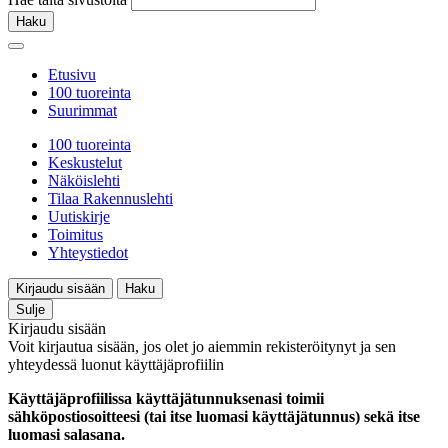
Haku
Etusivu
100 tuoreinta
Suurimmat
100 tuoreinta
Keskustelut
Näköislehti
Tilaa Rakennuslehti
Uutiskirje
Toimitus
Yhteystiedot
Kirjaudu sisään
Haku
Sulje
Kirjaudu sisään
Voit kirjautua sisään, jos olet jo aiemmin rekisteröitynyt ja sen
yhteydessä luonut käyttäjäprofiilin
Käyttäjäprofiilissa käyttäjätunnuksenasi toimii
sähköpostiosoitteesi (tai itse luomasi käyttäjätunnus) sekä itse
luomasi salasana.