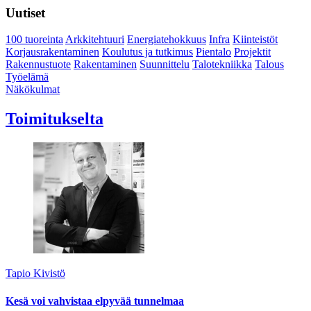
Uutiset
100 tuoreinta
Arkkitehtuuri
Energiatehokkuus
Infra
Kiinteistöt
Korjausrakentaminen
Koulutus ja tutkimus
Pientalo
Projektit
Rakennustuote
Rakentaminen
Suunnittelu
Talotekniikka
Talous
Työelämä
Näkökulmat
Toimitukselta
Tapio Kivistö
Kesä voi vahvistaa elpyvää tunnelmaa