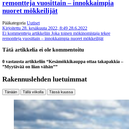
remontteja vuosittain – innokkaimpia
nuoret mökkeilijät
Pääkategoria
Uutiset
Kirjoitettu 28. kesäkuuta 2022, 8:49
28.6.2022
Ei kommentteja
artikkeliin Joka toinen mökinomistaja tekee
remontteja vuosittain – innokkaimpia nuoret mökkeilijät
Tätä artikkelia ei ole kommentoitu
0 vastausta artikkeliin “Kesämökkikauppa ottaa takapakkia –
”Myytävää on liian vähän””
Rakennuslehden luetuimmat
Tänään
Tällä viikolla
Tässä kuussa