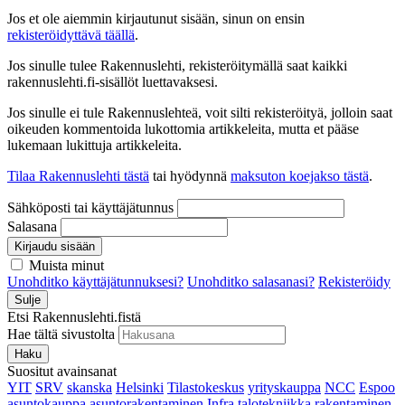
Jos et ole aiemmin kirjautunut sisään, sinun on ensin
rekisteröidyttävä täällä
.
Jos sinulle tulee Rakennuslehti, rekisteröitymällä saat kaikki
rakennuslehti.fi-sisällöt luettavaksesi.
Jos sinulle ei tule Rakennuslehteä, voit silti rekisteröityä, jolloin saat
oikeuden kommentoida lukottomia artikkeleita, mutta et pääse
lukemaan lukittuja artikkeleita.
Tilaa Rakennuslehti tästä
tai hyödynnä
maksuton koejakso tästä
.
Sähköposti tai käyttäjätunnus
Salasana
Kirjaudu sisään
Muista minut
Unohditko käyttäjätunnuksesi?
Unohditko salasanasi?
Rekisteröidy
Sulje
Etsi Rakennuslehti.fistä
Hae tältä sivustolta
Haku
Suositut avainsanat
YIT
SRV
skanska
Helsinki
Tilastokeskus
yrityskauppa
NCC
Espoo
asuntokauppa
asuntorakentaminen
Infra
talotekniikka
rakentaminen