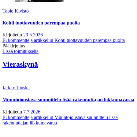
Tapio Kivistö
Kohti tuottavuuden parempaa puolta
Kirjoitettu
29.5.2026
Ei kommentteja
artikkeliin Kohti tuottavuuden parempaa puolta
Pääkirjoitus
Lisää toimitukselta
Vieraskynä
Jarkko Liuska
Muuntojoustava suunnittelu lisää rakennuttajan liikkumavaraa
Kirjoitettu
7.7.2026
Ei kommentteja
artikkeliin Muuntojoustava suunnittelu lisää
rakennuttajan liikkumavaraa