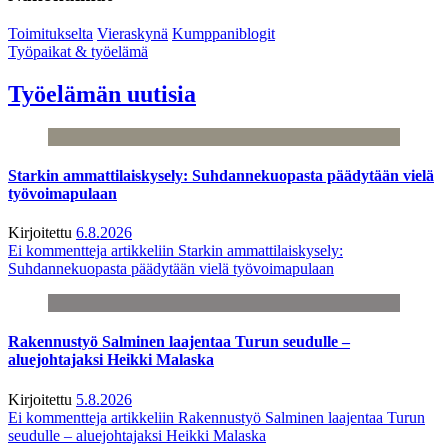
Toimitukselta
Vieraskynä
Kumppaniblogit
Työpaikat & työelämä
Työelämän uutisia
Starkin ammattilaiskysely: Suhdannekuopasta päädytään vielä
työvoimapulaan
Kirjoitettu
6.8.2026
Ei kommentteja
artikkeliin Starkin ammattilaiskysely:
Suhdannekuopasta päädytään vielä työvoimapulaan
Rakennustyö Salminen laajentaa Turun seudulle –
aluejohtajaksi Heikki Malaska
Kirjoitettu
5.8.2026
Ei kommentteja
artikkeliin Rakennustyö Salminen laajentaa Turun
seudulle – aluejohtajaksi Heikki Malaska