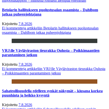
miljoonatappion – miinusta roimasti aiempaa enemmän
Betolarin hallitukseen puolustusalan osaamista – Dahlbom
jatkaa puheenjohtajana
Kirjoitettu
7.8.2026
Ei kommentteja
artikkeliin Betolarin hallitukseen puolustusalan
osaamista – Dahlbom jatkaa puheenjohtajana
VRJ:lle Väyläviraston tieurakka Oulusta – Poikkimaantien
parantaminen jatkuu
Kirjoitettu
7.8.2026
Ei kommentteja
artikkeliin VRJ:lle Väyläviraston tieurakka Oulusta
– Poikkimaantien parantaminen jatkuu
Sahateollisuudella edelleen synkät näkymät – kiusana korkea
puunhinta ja heikko kysyntä
Kirjoitettu
7.8.2026