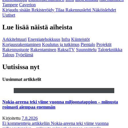
Tampere
Caverion
Kirjaudu sisään
Rekisteröidy
Tilaa Rakennuslehti
Näköislehdet
Uutiset
Lue lisää näistä aiheista
Arkkitehtuuri
Energiatehokkuus
Infra
Kiinteistöt
Korjausrakentaminen
Koulutus ja tutkimus
Pientalo
Projektit
Rakennustuote
Rakentaminen
RaksaTV
Suunnittelu
Talotekniikka
Talous
Työelämä
Uutisissa nyt
Uusimmat artikkelit
Nokia-areena teki viime vuonna miljoonatappion – miinusta
roimasti aiempaa enemmän
Kirjoitettu
7.8.2026
Ei kommentteja
artikkeliin Nokia-areena teki viime vuonna