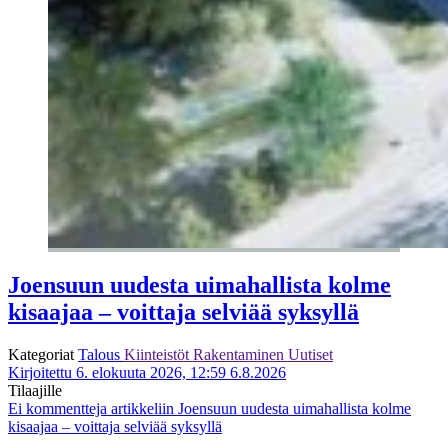
Joensuun uudesta uimahallista kolme
kisaajaa – voittaja selviää syksyllä
Kategoriat
Talous
Kiinteistöt
Rakentaminen
Uutiset
Kirjoitettu 6. elokuuta 2026, 12:59
6.8.2026
Tilaajille
Ei kommentteja
artikkeliin Joensuun uudesta uimahallista kolme
kisaajaa – voittaja selviää syksyllä