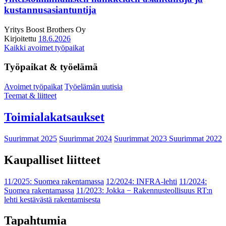
kustannusasiantuntija
Yritys
Boost Brothers Oy
Kirjoitettu
18.6.2026
Kaikki avoimet työpaikat
Työpaikat & työelämä
Avoimet työpaikat
Työelämän uutisia
Teemat & liitteet
Toimialakatsaukset
Suurimmat 2025
Suurimmat 2024
Suurimmat 2023
Suurimmat 2022
Kaupalliset liitteet
11/2025: Suomea rakentamassa
12/2024: INFRA-lehti
11/2024:
Suomea rakentamassa
11/2023: Jokka − Rakennusteollisuus RT:n
lehti kestävästä rakentamisesta
Tapahtumia