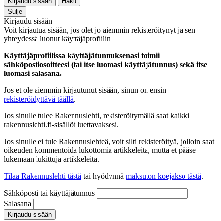
Kirjaudu sisään
Haku
Sulje
Kirjaudu sisään
Voit kirjautua sisään, jos olet jo aiemmin rekisteröitynyt ja sen
yhteydessä luonut käyttäjäprofiilin
Käyttäjäprofiilissa käyttäjätunnuksenasi toimii
sähköpostiosoitteesi (tai itse luomasi käyttäjätunnus) sekä itse
luomasi salasana.
Jos et ole aiemmin kirjautunut sisään, sinun on ensin
rekisteröidyttävä täällä
.
Jos sinulle tulee Rakennuslehti, rekisteröitymällä saat kaikki
rakennuslehti.fi-sisällöt luettavaksesi.
Jos sinulle ei tule Rakennuslehteä, voit silti rekisteröityä, jolloin saat
oikeuden kommentoida lukottomia artikkeleita, mutta et pääse
lukemaan lukittuja artikkeleita.
Tilaa Rakennuslehti tästä
tai hyödynnä
maksuton koejakso tästä
.
Sähköposti tai käyttäjätunnus
Salasana
Kirjaudu sisään