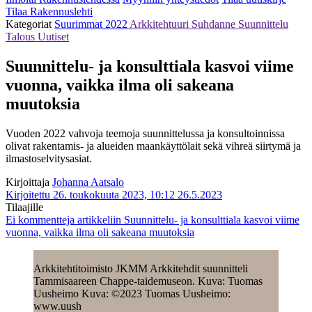
Tilaa Rakennuslehti
Kategoriat
Suurimmat 2022
Arkkitehtuuri
Suhdanne
Suunnittelu
Talous
Uutiset
Suunnittelu- ja konsulttiala kasvoi viime
vuonna, vaikka ilma oli sakeana
muutoksia
Vuoden 2022 vahvoja teemoja suunnittelussa ja konsultoinnissa
olivat rakentamis- ja alueiden maankäyttölait sekä vihreä siirtymä ja
ilmastoselvitysasiat.
Kirjoittaja
Johanna Aatsalo
Kirjoitettu 26. toukokuuta 2023, 10:12
26.5.2023
Tilaajille
Ei kommentteja
artikkeliin Suunnittelu- ja konsulttiala kasvoi viime
vuonna, vaikka ilma oli sakeana muutoksia
Arkkitehtitoimisto JKMM Arkkitehdit suunnitteli
Tammisaareen Chappe-taidemuseon. Kuva: Tuomas
Uusheimo Kuva: ©2023 Tuomas Uusheimo:
www.uush