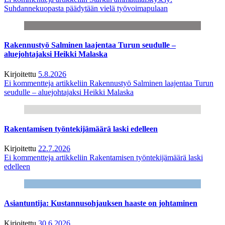
Suhdannekuopasta päädytään vielä työvoimapulaan
Rakennustyö Salminen laajentaa Turun seudulle –
aluejohtajaksi Heikki Malaska
Kirjoitettu
5.8.2026
Ei kommentteja
artikkeliin Rakennustyö Salminen laajentaa Turun
seudulle – aluejohtajaksi Heikki Malaska
Rakentamisen työntekijämäärä laski edelleen
Kirjoitettu
22.7.2026
Ei kommentteja
artikkeliin Rakentamisen työntekijämäärä laski
edelleen
Asiantuntija: Kustannusohjauksen haaste on johtaminen
Kirjoitettu
30.6.2026