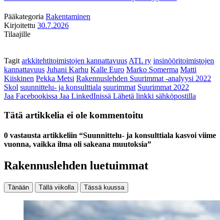
Pääkategoria
Rakentaminen
Kirjoitettu
30.7.2026
Tilaajille
Tagit
arkkitehtitoimistojen kannattavuus
ATL ry
insinööritoimistojen
kannattavuus
Juhani Karhu
Kalle Euro
Marko Somerma
Matti
Kiiskinen
Pekka Metsi
Rakennuslehden Suurimmat -analyysi 2022
Skol
suunnittelu- ja konsulttiala
suurimmat
Suurimmat 2022
Jaa Facebookissa
Jaa LinkedInissä
Lähetä linkki sähköpostilla
Tätä artikkelia ei ole kommentoitu
0 vastausta artikkeliin “Suunnittelu- ja konsulttiala kasvoi viime
vuonna, vaikka ilma oli sakeana muutoksia”
Rakennuslehden luetuimmat
Tänään
Tällä viikolla
Tässä kuussa