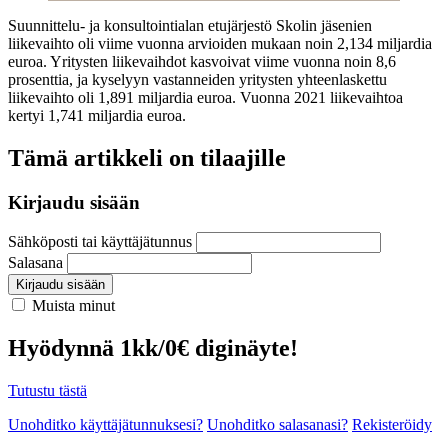
Suunnittelu- ja konsultointialan etujärjestö Skolin jäsenien
liikevaihto oli viime vuonna arvioiden mukaan noin 2,134 miljardia
euroa. Yritysten liikevaihdot kasvoivat viime vuonna noin 8,6
prosenttia, ja kyselyyn vastanneiden yritysten yhteenlaskettu
liikevaihto oli 1,891 miljardia euroa. Vuonna 2021 liikevaihtoa
kertyi 1,741 miljardia euroa.
Tämä artikkeli on tilaajille
Kirjaudu sisään
Sähköposti tai käyttäjätunnus
Salasana
Kirjaudu sisään
Muista minut
Hyödynnä 1kk/0€ diginäyte!
Tutustu tästä
Unohditko käyttäjätunnuksesi?
Unohditko salasanasi?
Rekisteröidy