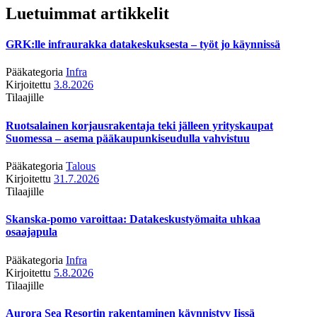
Luetuimmat artikkelit
GRK:lle infraurakka datakeskuksesta – työt jo käynnissä
Pääkategoria
Infra
Kirjoitettu
3.8.2026
Tilaajille
Ruotsalainen korjausrakentaja teki jälleen yrityskaupat
Suomessa – asema pääkaupunkiseudulla vahvistuu
Pääkategoria
Talous
Kirjoitettu
31.7.2026
Tilaajille
Skanska-pomo varoittaa: Datakeskustyömaita uhkaa
osaajapula
Pääkategoria
Infra
Kirjoitettu
5.8.2026
Tilaajille
Aurora Sea Resortin rakentaminen käynnistyy Iissä