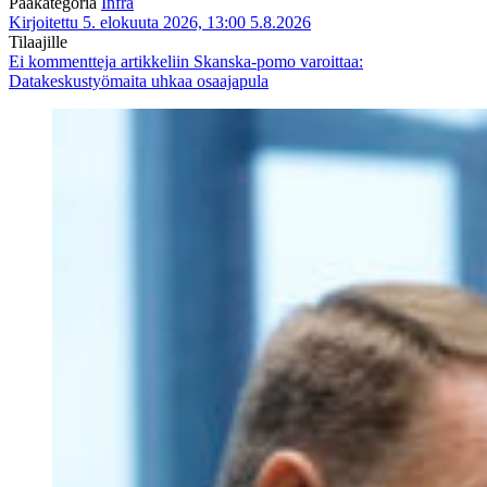
Pääkategoria
Infra
Kirjoitettu 5. elokuuta 2026, 13:00
5.8.2026
Tilaajille
Ei kommentteja
artikkeliin Skanska-pomo varoittaa:
Datakeskustyömaita uhkaa osaajapula