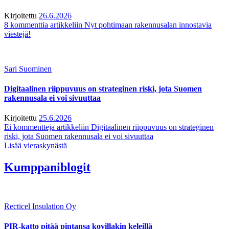
Kirjoitettu
26.6.2026
8 kommenttia
artikkeliin Nyt pohtimaan rakennusalan innostavia
viestejä!
Sari Suominen
Digitaalinen riippuvuus on strateginen riski, jota Suomen
rakennusala ei voi sivuuttaa
Kirjoitettu
25.6.2026
Ei kommentteja
artikkeliin Digitaalinen riippuvuus on strateginen
riski, jota Suomen rakennusala ei voi sivuuttaa
Lisää vieraskynästä
Kumppaniblogit
Recticel Insulation Oy
PIR-katto pitää pintansa kovillakin keleillä