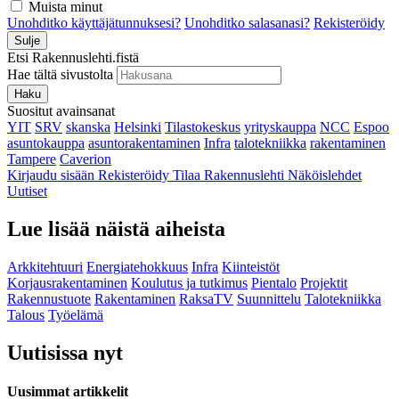
Muista minut
Unohditko käyttäjätunnuksesi?
Unohditko salasanasi?
Rekisteröidy
Sulje
Etsi Rakennuslehti.fistä
Hae tältä sivustolta
Haku
Suositut avainsanat
YIT
SRV
skanska
Helsinki
Tilastokeskus
yrityskauppa
NCC
Espoo
asuntokauppa
asuntorakentaminen
Infra
talotekniikka
rakentaminen
Tampere
Caverion
Kirjaudu sisään
Rekisteröidy
Tilaa Rakennuslehti
Näköislehdet
Uutiset
Lue lisää näistä aiheista
Arkkitehtuuri
Energiatehokkuus
Infra
Kiinteistöt
Korjausrakentaminen
Koulutus ja tutkimus
Pientalo
Projektit
Rakennustuote
Rakentaminen
RaksaTV
Suunnittelu
Talotekniikka
Talous
Työelämä
Uutisissa nyt
Uusimmat artikkelit