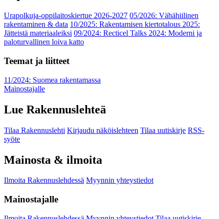
Urapolkuja-oppilaitoskiertue 2026-2027
05/2026: Vähähiilinen
rakentaminen & data
10/2025: Rakentamisen kiertotalous 2025:
Jätteistä materiaaleiksi
09/2024: Recticel Talks 2024: Moderni ja
paloturvallinen loiva katto
Teemat ja liitteet
11/2024: Suomea rakentamassa
Mainostajalle
Lue Rakennuslehteä
Tilaa Rakennuslehti
Kirjaudu näköislehteen
Tilaa uutiskirje
RSS-
syöte
Mainosta & ilmoita
Ilmoita Rakennuslehdessä
Myynnin yhteystiedot
Mainostajalle
Ilmoita Rakennuslehdessä
Myynnin yhteystiedot
Tilaa uutiskirje