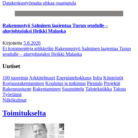
Datakeskustyömaita uhkaa osaajapula
Rakennustyö Salminen laajentaa Turun seudulle –
aluejohtajaksi Heikki Malaska
Kirjoitettu
5.8.2026
Ei kommentteja
artikkeliin Rakennustyö Salminen laajentaa Turun
seudulle – aluejohtajaksi Heikki Malaska
Uutiset
100 tuoreinta
Arkkitehtuuri
Energiatehokkuus
Infra
Kiinteistöt
Korjausrakentaminen
Koulutus ja tutkimus
Pientalo
Projektit
Rakennustuote
Rakentaminen
Suunnittelu
Talotekniikka
Talous
Työelämä
Näkökulmat
Toimitukselta