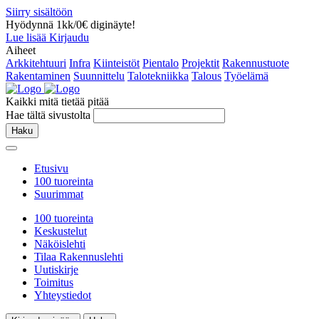
Siirry sisältöön
Hyödynnä 1kk/0€ diginäyte!
Lue lisää
Kirjaudu
Aiheet
Arkkitehtuuri
Infra
Kiinteistöt
Pientalo
Projektit
Rakennustuote
Rakentaminen
Suunnittelu
Talotekniikka
Talous
Työelämä
Kaikki mitä tietää pitää
Hae tältä sivustolta
Haku
Etusivu
100 tuoreinta
Suurimmat
100 tuoreinta
Keskustelut
Näköislehti
Tilaa Rakennuslehti
Uutiskirje
Toimitus
Yhteystiedot