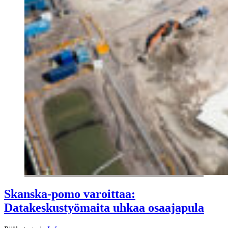
Skanska-pomo varoittaa:
Datakeskustyömaita uhkaa osaajapula