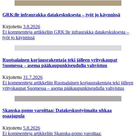
GRK:lle infraurakka datakeskuksesta – työt jo käynnissä
Kirjoitettu
3.8.2026
Ei kommentteja
artikkeliin GRK:lle infraurakka datakeskuksesta –
työt jo käynnissä
Ruotsalainen korjausrakentaja teki jälleen yrityskaupat
Suomessa – asema pääkaupunkiseudulla vahvistuu
Kirjoitettu
31.7.2026
Ei kommentteja
artikkeliin Ruotsalainen korjausrakentaja teki jälleen
yrityskaupat Suomessa – asema pääkaupunkiseudulla vahvistuu
Skanska-pomo varoittaa: Datakeskustyömaita uhkaa
osaajapula
Kirjoitettu
5.8.2026
Ei kommentteja
artikkeliin Skanska-pomo varoittaa: