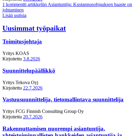
1 kommentti
artikkeliin Asiantuntija: Kustannusohjauksen haaste on
johtaminen
Lisää uutisia
Uusimmat työpaikat
Toimitusjohtaja
Yritys
KOAS
Kirjoitettu
3.8.2026
Suunnittelupäällikkö
Yritys
Tekova Oyj
Kirjoitettu
22.7.2026
Vastuusuunnittelija, tietomallintava suunnittelija
Yritys
FCG Finnish Consulting Group Oy
Kirjoitettu
20.7.2026
Rakennuttamisen nuorempi asiantuntija,
yhteistoiminnallisten hankkeiden asiantuntija ja