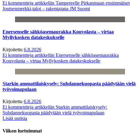
Ei kommentteja
artikkeliin Tampereelle Pirkanmaan ensimmäiset
Joutsenmerkki-talot – rakentajana JM Suomi
Enersenselle sähköasemaurakka Kouvolasta – virtaa
Myllykosken datakeskukselle
Kirjoitettu
6.8.2026
Ei kommentteja
artikkeliin Enersenselle sähköasemaurakka
Kouvolasta – virtaa Myllykosken datakeskukselle
Starkin ammattilaiskysely: Suhdannekuopasta päädytään vielä
työvoimapulaan
Kirjoitettu
6.8.2026
Ei kommentteja
artikkeliin Starkin ammattilaiskysely:
Suhdannekuopasta päädytään vielä työvoimapulaan
Lisää uutisia
Viikon luetuimmat