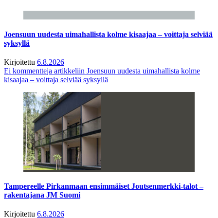
Joensuun uudesta uimahallista kolme kisaajaa – voittaja selviää
syksyllä
Kirjoitettu
6.8.2026
Ei kommentteja
artikkeliin Joensuun uudesta uimahallista kolme
kisaajaa – voittaja selviää syksyllä
Tampereelle Pirkanmaan ensimmäiset Joutsenmerkki-talot –
rakentajana JM Suomi
Kirjoitettu
6.8.2026