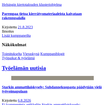
Helsingin kiertotalouden klusteriohjelma
Parempaa tietoa kierrätysmateriaaleista kaivataan
rakennusalalla
Kirjoitettu
21.8.2023
Ilmoitus
Lisää kumppaneilta
Näkökulmat
Toimitukselta
Vieraskynä
Kumppaniblogit
Työpaikat & työelämä
Työelämän uutisia
Starkin ammattilaiskysely: Suhdannekuopasta päädytään vielä
työvoimapulaan
Kirjoitettu
6.8.2026
Ei kommentteja
artikkeliin Starkin ammattilaiskysely: