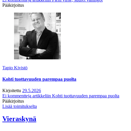
Pääkirjoitus
Tapio Kivistö
Kohti tuottavuuden parempaa puolta
Kirjoitettu
29.5.2026
Ei kommentteja
artikkeliin Kohti tuottavuuden parempaa puolta
Pääkirjoitus
Lisää toimitukselta
Vieraskynä