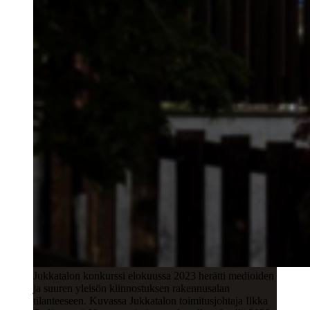
Jukkatalon konkurssi elokuussa 2023 herätti medioiden
ja suuren yleisön kiinnostuksen rakennusalan
tilanteeseen. Kuvassa Jukkatalon toimitusjohtaja Ilkka