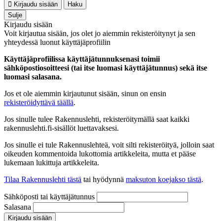
Kirjaudu sisään
Haku
Sulje
Kirjaudu sisään
Voit kirjautua sisään, jos olet jo aiemmin rekisteröitynyt ja sen
yhteydessä luonut käyttäjäprofiilin
Käyttäjäprofiilissa käyttäjätunnuksenasi toimii
sähköpostiosoitteesi (tai itse luomasi käyttäjätunnus) sekä itse
luomasi salasana.
Jos et ole aiemmin kirjautunut sisään, sinun on ensin
rekisteröidyttävä täällä
.
Jos sinulle tulee Rakennuslehti, rekisteröitymällä saat kaikki
rakennuslehti.fi-sisällöt luettavaksesi.
Jos sinulle ei tule Rakennuslehteä, voit silti rekisteröityä, jolloin saat
oikeuden kommentoida lukottomia artikkeleita, mutta et pääse
lukemaan lukittuja artikkeleita.
Tilaa Rakennuslehti tästä
tai hyödynnä
maksuton koejakso tästä
.
Sähköposti tai käyttäjätunnus
Salasana
Kirjaudu sisään