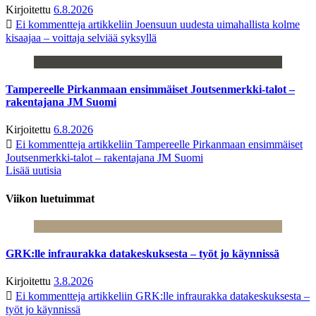
Kirjoitettu
6.8.2026
Ei kommentteja
artikkeliin Joensuun uudesta uimahallista kolme
kisaajaa – voittaja selviää syksyllä
Tampereelle Pirkanmaan ensimmäiset Joutsenmerkki-talot –
rakentajana JM Suomi
Kirjoitettu
6.8.2026
Ei kommentteja
artikkeliin Tampereelle Pirkanmaan ensimmäiset
Joutsenmerkki-talot – rakentajana JM Suomi
Lisää uutisia
Viikon luetuimmat
GRK:lle infraurakka datakeskuksesta – työt jo käynnissä
Kirjoitettu
3.8.2026
Ei kommentteja
artikkeliin GRK:lle infraurakka datakeskuksesta –
työt jo käynnissä