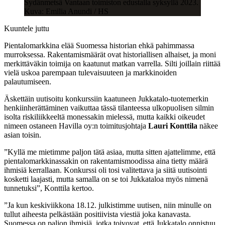
Sydänmetsä Vantaan toimiston edustalla syksyllä 2023.
Kuva: Emilia Anundi / HS
Kuuntele juttu
Pientalomarkkina elää Suomessa historian ehkä pahimmassa
murroksessa. Rakentamismäärät ovat historiallisen alhaiset, ja moni
merkittäväkin toimija on kaatunut matkan varrella. Silti joillain riittää
vielä uskoa parempaan tulevaisuuteen ja markkinoiden
palautumiseen.
Äskettäin uutisoitu konkurssiin kaatuneen Jukkatalo-tuotemerkin
henkiinherättäminen vaikuttaa tässä tilanteessa ulkopuolisen silmin
isolta riskiliikkeeltä monessakin mielessä, mutta kaikki oikeudet
nimeen ostaneen Havilla oy:n toimitusjohtaja
Lauri Konttila
näkee
asian toisin.
”Kyllä me mietimme paljon tätä asiaa, mutta sitten ajattelimme, että
pientalomarkkinassakin on rakentamismoodissa aina tietty määrä
ihmisiä kerrallaan. Konkurssi oli tosi valitettava ja siitä uutisointi
kosketti laajasti, mutta samalla on se toi Jukkataloa myös nimenä
tunnetuksi”, Konttila kertoo.
”Ja kun keskiviikkona 18.12. julkistimme uutisen, niin minulle on
tullut aiheesta pelkästään positiivista viestiä joka kanavasta.
Suomessa on paljon ihmisiä, jotka toivovat, että Jukkatalo onnistuu