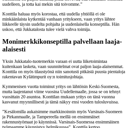
uudelleen, ja totta kai mekin sitä toivomme.”
Konttila haluaa myös korostaa, että uudella yhtiöllä ei ole
minkäänlaista kytkentää vanhaan yritykseen, vaan yritys lähtee
liikkeelle täysin uudelta pohjalta ja uudenlaisella konseptilla. Hän
uskoo, että Jukkatalosta tulee vielä vahva toimija.
Monimerkkikonseptilla palvellaan laaja-
alaisesti
Yksin Jukkatalo-tuotemerkin varaan ei uutta liiketoimintaa
kuitenkaan lasketa, vaan suunnitelmat ovat paljon laaja-alaisemmat.
Konttila on myös tilaustyönä niin sanotusti pitkästä puusta pientaloja
rakentavan Kylätimpurit oy:n toimitusjohtaja.
Kymmenisen vuotta toiminut yritys on lähtöisin Keski-Suomesta,
mutta laajentanut viime vuosina Uudellemaalle, jossa se on tehnyt
vuosittain 20 asuntoa. Konttilan mukaan yritys on tänä vuonna
kasvanut myynnillisesti ja tämä näkyy ensi vuoden tulosluvuissa.
”Kesälomilla aukaisimme markkinoinnin myös Varsinais-Suomeen
ja Pirkanmaalle, ja Tampereella meillä on ensimmäiset
rakennustyömaat jo käynnissä. Varsinais-Suomessa ensimmäinen
työmaamme käynnistyy helmikuussa”, Konttila kertoo.