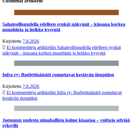
Uusimmat artikkelit
Sahateollisuudella edelleen synkät näkymät – kiusana korkea
puunhinta ja heikko kysyntä
Kirjoitettu
7.8.2026
Ei kommentteja
artikkeliin Sahateollisuudella edelleen synkät
näkymät – kiusana korkea puunhinta ja heikko kysyntä
Infra ry: Budjettisäästöt romuttavat kestävän tienpidon
Kirjoitettu
7.8.2026
Ei kommentteja
artikkeliin Infra ry: Budjettisäästöt romuttavat
kestävän tienpidon
Joensuun uudesta uimahallista kolme kisaajaa – voittaja selviää
syksyllä