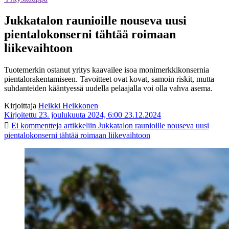
Jukkatalon raunioille nouseva uusi
pientalokonserni tähtää roimaan
liikevaihtoon
Tuotemerkin ostanut yritys kaavailee isoa monimerkkikonsernia
pientalorakentamiseen. Tavoitteet ovat kovat, samoin riskit, mutta
suhdanteiden kääntyessä uudella pelaajalla voi olla vahva asema.
Kirjoittaja
Heikki Heikkonen
Kirjoitettu 23. joulukuuta 2024, 6:00
23.12.2024
Ei kommentteja
artikkeliin Jukkatalon raunioille nouseva uusi
pientalokonserni tähtää roimaan liikevaihtoon