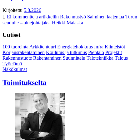
Kirjoitettu
5.8.2026
Ei kommentteja
artikkeliin Rakennustyö Salminen laajentaa Turun
seudulle – aluejohtajaksi Heikki Malaska
Uutiset
100 tuoreinta
Arkkitehtuuri
Energiatehokkuus
Infra
Kiinteistöt
Korjausrakentaminen
Koulutus ja tutkimus
Pientalo
Projektit
Rakennustuote
Rakentaminen
Suunnittelu
Talotekniikka
Talous
Työelämä
Näkökulmat
Toimitukselta