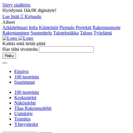
Siirry sisältöön
Hyödynnä 1kk/0€ diginäyte!
Lue lisää
Kirjaudu
Aiheet
Arkkitehtuuri
Infra
Kiinteistöt
Pientalo
Projektit
Rakennustuote
Rakentaminen
Suunnittelu
Talotekniikka
Talous
Työelämä
Kaikki mitä tietää pitää
Hae tältä sivustolta
Haku
Etusivu
100 tuoreinta
Suurimmat
100 tuoreinta
Keskustelut
Näköislehti
Tilaa Rakennuslehti
Uutiskirje
Toimitus
Yhteystiedot