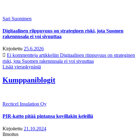
Sari Suominen
Digitaalinen riippuvuus on strateginen riski, jota Suomen
rakennusala ei voi sivuuttaa
Kirjoitettu
25.6.2026
Ei kommentteja
artikkeliin Digitaalinen riippuvuus on strateginen
riski, jota Suomen rakennusala ei voi sivuuttaa
Lisää vieraskynästä
Kumppaniblogit
Recticel Insulation Oy
PIR-katto pitää pintansa kovillakin keleillä
Kirjoitettu
21.10.2024
Ilmoitus