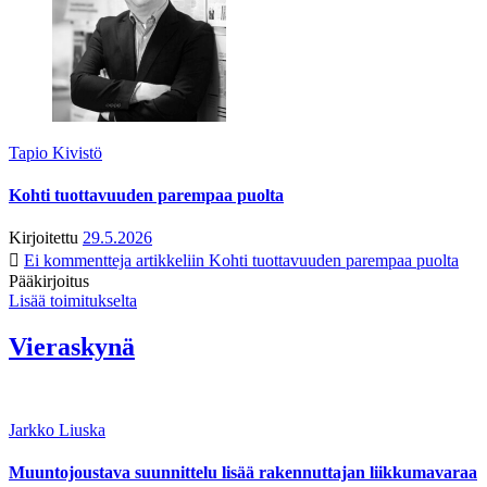
Tapio Kivistö
Kohti tuottavuuden parempaa puolta
Kirjoitettu
29.5.2026
Ei kommentteja
artikkeliin Kohti tuottavuuden parempaa puolta
Pääkirjoitus
Lisää toimitukselta
Vieraskynä
Jarkko Liuska
Muuntojoustava suunnittelu lisää rakennuttajan liikkumavaraa