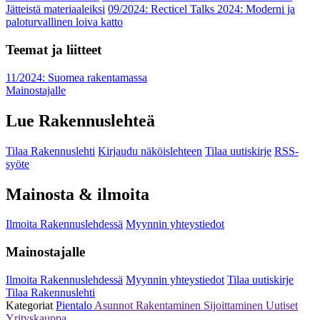
Jätteistä materiaaleiksi
09/2024: Recticel Talks 2024: Moderni ja
paloturvallinen loiva katto
Teemat ja liitteet
11/2024: Suomea rakentamassa
Mainostajalle
Lue Rakennuslehteä
Tilaa Rakennuslehti
Kirjaudu näköislehteen
Tilaa uutiskirje
RSS-
syöte
Mainosta & ilmoita
Ilmoita Rakennuslehdessä
Myynnin yhteystiedot
Mainostajalle
Ilmoita Rakennuslehdessä
Myynnin yhteystiedot
Tilaa uutiskirje
Tilaa Rakennuslehti
Kategoriat
Pientalo
Asunnot
Rakentaminen
Sijoittaminen
Uutiset
Yrityskauppa