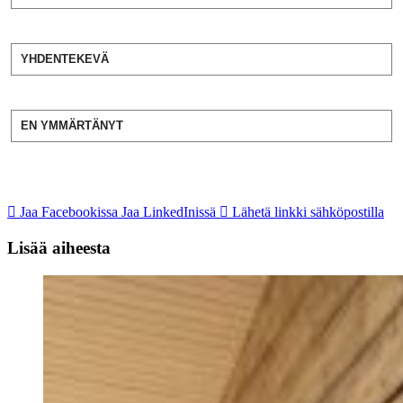
YHDENTEKEVÄ
EN YMMÄRTÄNYT
Jaa Facebookissa
Jaa LinkedInissä
Lähetä linkki sähköpostilla
Lisää aiheesta