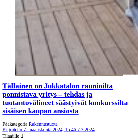
Tällainen on Jukkatalon raunioilta
ponnistava yritys – tehdas ja
tuotantovälineet säästyivät konkurssilta
sisäisen kaupan ansiosta
Pääkategoria
Rakennustuote
Kirjoitettu 7. maaliskuuta 2024, 15:46
7.3.2024
Tilaajille