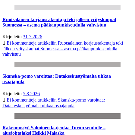
Ruotsalainen korjausrakentaja teki jälleen yrityskaupat
Suomessa – asema pääkaupunkiseudulla vahvistuu
Kirjoitettu
31.7.2026
Ei kommentteja
artikkeliin Ruotsalainen korjausrakentaja teki
jälleen yrityskaupat Suomessa – asema pääkaupunkiseudulla
vahvistuu
Skanska-pomo varoittaa: Datakeskustyömaita uhkaa
osaajapula
Kirjoitettu
5.8.2026
Ei kommentteja
artikkeliin Skanska-pomo varoittaa:
Datakeskustyömaita uhkaa osaajapula
Rakennustyö Salminen laajentaa Turun seudulle –
aluejohtajaksi Heikki Malaska