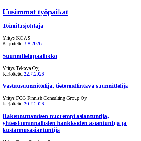
Uusimmat työpaikat
Toimitusjohtaja
Yritys
KOAS
Kirjoitettu
3.8.2026
Suunnittelupäällikkö
Yritys
Tekova Oyj
Kirjoitettu
22.7.2026
Vastuusuunnittelija, tietomallintava suunnittelija
Yritys
FCG Finnish Consulting Group Oy
Kirjoitettu
20.7.2026
Rakennuttamisen nuorempi asiantuntija,
yhteistoiminnallisten hankkeiden asiantuntija ja
kustannusasiantuntija