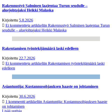
Rakennustyö Salminen laajentaa Turun seudulle –
aluejohtajaksi Heikki Malaska
Kirjoitettu
5.8.2026
Ei kommentteja
artikkeliin Rakennustyö Salminen laajentaa Turun
seudulle – aluejohtajaksi Heikki Malaska
Rakentamisen työntekijämäärä laski edelleen
Kirjoitettu
22.7.2026
Ei kommentteja
artikkeliin Rakentamisen työntekijämäärä laski
edelleen
Asiantuntija: Kustannusohjauksen haaste on johtaminen
Kirjoitettu
30.6.2026
1 kommentti
artikkeliin Asiantuntija: Kustannusohjauksen haaste
on johtaminen
Lisää uutisia