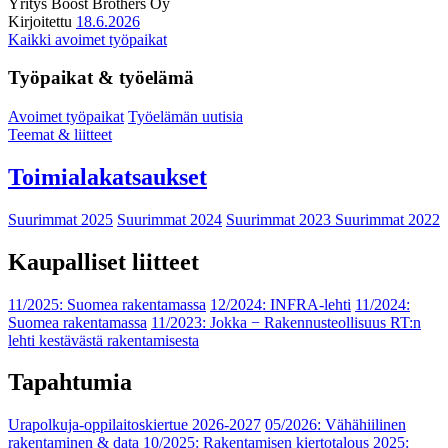
Yritys
Boost Brothers Oy
Kirjoitettu
18.6.2026
Kaikki avoimet työpaikat
Työpaikat & työelämä
Avoimet työpaikat
Työelämän uutisia
Teemat & liitteet
Toimialakatsaukset
Suurimmat 2025
Suurimmat 2024
Suurimmat 2023
Suurimmat 2022
Kaupalliset liitteet
11/2025: Suomea rakentamassa
12/2024: INFRA-lehti
11/2024:
Suomea rakentamassa
11/2023: Jokka − Rakennusteollisuus RT:n
lehti kestävästä rakentamisesta
Tapahtumia
Urapolkuja-oppilaitoskiertue 2026-2027
05/2026: Vähähiilinen
rakentaminen & data
10/2025: Rakentamisen kiertotalous 2025: