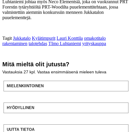
Luhtaniemi johtaa myös Neco Elementsiä, joka on vuokrannut PRT
Forestin tytäryhtiöltä PRT-Woodilta puuelementtitehtaan, jossa
valmistettiin aiemmin konkurssiin menneen Jukkatalon
puuelementtejä.
Tagit
Jukkatalo
Kylätimpurit
Lauri Konttila
omakotitalo
rakentaminen
talotehdas
TImo Luhtaniemi
yrityskauppa
Mitä mieltä olit jutusta?
Vastauksia
27
kpl. Vastaa ensimmäisenä mieleen tuleva
MIELENKIINTOINEN
HYÖDYLLINEN
UUTTA TIETOA