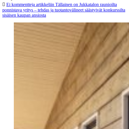
Ei kommentteja
artikkeliin Tällainen on Jukkatalon raunioilta
ponnistava yritys – tehdas ja tuotantovälineet säästyivät konkurssilta
sisäisen kaupan ansiosta