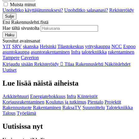
Muista minut
Unohditko käyttäjätunnuksesi?
Unohditko salasanasi?
Rekisteröidy
Sulje
Etsi Rakennuslehti.fistä
Hae tältä sivustolta
Haku
Suositut avainsanat
YIT
SRV
skanska
Helsinki
Tilastokeskus
yrityskauppa
NCC
Espoo
asuntokauppa
asuntorakentaminen
Infra
talotekniikka
rakentaminen
Tampere
Caverion
Kirjaudu sisään
Rekisteröidy
Tilaa Rakennuslehti
Näköislehdet
Uutiset
Lue lisää näistä aiheista
Arkkitehtuuri
Energiatehokkuus
Infra
Kiinteistöt
Korjausrakentaminen
Koulutus ja tutkimus
Pientalo
Projektit
Rakennustuote
Rakentaminen
RaksaTV
Suunnittelu
Talotekniikka
Talous
Työelämä
Uutisissa nyt