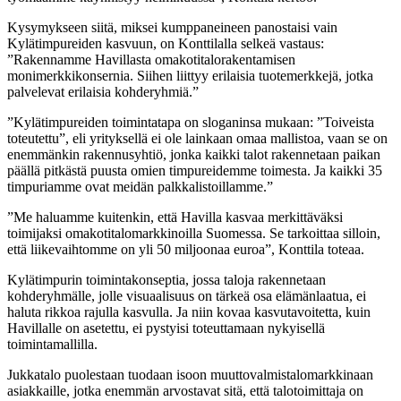
Kysymykseen siitä, miksei kumppaneineen panostaisi vain
Kylätimpureiden kasvuun, on Konttilalla selkeä vastaus:
”Rakennamme Havillasta omakotitalorakentamisen
monimerkkikonsernia. Siihen liittyy erilaisia tuotemerkkejä, jotka
palvelevat erilaisia kohderyhmiä.”
”Kylätimpureiden toimintatapa on sloganinsa mukaan: ”Toiveista
toteutettu”, eli yrityksellä ei ole lainkaan omaa mallistoa, vaan se on
enemmänkin rakennusyhtiö, jonka kaikki talot rakennetaan paikan
päällä pitkästä puusta omien timpureidemme toimesta. Ja kaikki 35
timpuriamme ovat meidän palkkalistoillamme.”
”Me haluamme kuitenkin, että Havilla kasvaa merkittäväksi
toimijaksi omakotitalomarkkinoilla Suomessa. Se tarkoittaa silloin,
että liikevaihtomme on yli 50 miljoonaa euroa”, Konttila toteaa.
Kylätimpurin toimintakonseptia, jossa taloja rakennetaan
kohderyhmälle, jolle visuaalisuus on tärkeä osa elämänlaatua, ei
haluta rikkoa rajulla kasvulla. Ja niin kovaa kasvutavoitetta, kuin
Havillalle on asetettu, ei pystyisi toteuttamaan nykyisellä
toimintamallilla.
Jukkatalo puolestaan tuodaan isoon muuttovalmistalomarkkinaan
asiakkaille, jotka enemmän arvostavat sitä, että talotoimittaja on