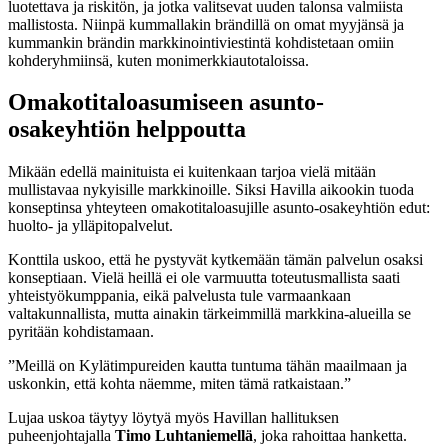
luotettava ja riskitön, ja jotka valitsevat uuden talonsa valmiista
mallistosta. Niinpä kummallakin brändillä on omat myyjänsä ja
kummankin brändin markkinointiviestintä kohdistetaan omiin
kohderyhmiinsä, kuten monimerkkiautotaloissa.
Omakotitaloasumiseen asunto-
osakeyhtiön helppoutta
Mikään edellä mainituista ei kuitenkaan tarjoa vielä mitään
mullistavaa nykyisille markkinoille. Siksi Havilla aikookin tuoda
konseptinsa yhteyteen omakotitaloasujille asunto-osakeyhtiön edut:
huolto- ja ylläpitopalvelut.
Konttila uskoo, että he pystyvät kytkemään tämän palvelun osaksi
konseptiaan. Vielä heillä ei ole varmuutta toteutusmallista saati
yhteistyökumppania, eikä palvelusta tule varmaankaan
valtakunnallista, mutta ainakin tärkeimmillä markkina-alueilla se
pyritään kohdistamaan.
”Meillä on Kylätimpureiden kautta tuntuma tähän maailmaan ja
uskonkin, että kohta näemme, miten tämä ratkaistaan.”
Lujaa uskoa täytyy löytyä myös Havillan hallituksen
puheenjohtajalla
Timo Luhtaniemellä
, joka rahoittaa hanketta.