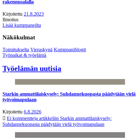
rakennusalalla
Kirjoitettu
21.8.2023
Ilmoitus
Lisää kumppaneilta
Näkökulmat
Toimitukselta
Vieraskynä
Kumppaniblogit
Työpaikat & työelämä
Työelämän uutisia
Starkin ammattilaiskysely: Suhdannekuopasta päädytään vielä
työvoimapulaan
Kirjoitettu
6.8.2026
Ei kommentteja
artikkeliin Starkin ammattilaiskysely:
Suhdannekuopasta päädytään vielä työvoimapulaan