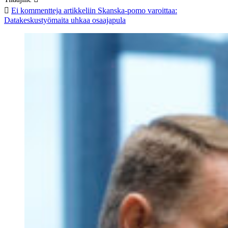
Ei kommentteja
artikkeliin Skanska-pomo varoittaa:
Datakeskustyömaita uhkaa osaajapula