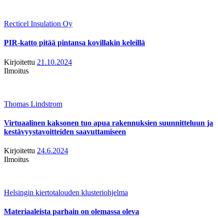
Recticel Insulation Oy
PIR-katto pitää pintansa kovillakin keleillä
Kirjoitettu
21.10.2024
Ilmoitus
Thomas Lindstrom
Virtuaalinen kaksonen tuo apua rakennuksien suunnitteluun ja
kestävyystavoitteiden saavuttamiseen
Kirjoitettu
24.6.2024
Ilmoitus
Helsingin kiertotalouden klusteriohjelma
Materiaaleista parhain on olemassa oleva