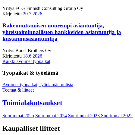
Yritys
FCG Finnish Consulting Group Oy
Kirjoitettu
20.7.2026
Rakennuttamisen nuorempi asiantuntija,
yhteistoiminnallisten hankkeiden asiantuntija ja
kustannusasiantuntija
Yritys
Boost Brothers Oy
Kirjoitettu
18.6.2026
Kaikki avoimet työpaikat
Työpaikat & työelämä
Avoimet työpaikat
Työelämän uutisia
Teemat & liitteet
Toimialakatsaukset
Suurimmat 2025
Suurimmat 2024
Suurimmat 2023
Suurimmat 2022
Kaupalliset liitteet