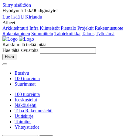
Siirry sisältöön
Hyödynnä 1kk/0€ diginäyte!
Lue lisää
Kirjaudu
Aiheet
Arkkitehtuuri
Infra
Kiinteistöt
Pientalo
Projektit
Rakennustuote
Rakentaminen
Suunnittelu
Talotekniikka
Talous
Työelämä
Kaikki mitä tietää pitää
Hae tältä sivustolta
Haku
Etusivu
100 tuoreinta
Suurimmat
100 tuoreinta
Keskustelut
Näköislehti
Tilaa Rakennuslehti
Uutiskirje
Toimitus
Yhteystiedot