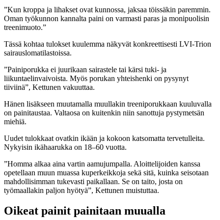
”Kun kroppa ja lihakset ovat kunnossa, jaksaa töissäkin paremmin.
Oman työkunnon kannalta paini on varmasti paras ja monipuolisin
treenimuoto.”
Tässä kohtaa tulokset kuulemma näkyvät konkreettisesti LVI-Trion
sairauslomatilastoissa.
”Painiporukka ei juurikaan sairastele tai kärsi tuki- ja
liikuntaelinvaivoista. Myös porukan yhteishenki on pysynyt
tiiviinä”, Kettunen vakuuttaa.
Hänen lisäkseen muutamalla muullakin treeniporukkaan kuuluvalla
on painitaustaa. Valtaosa on kuitenkin niin sanottuja pystymetsän
miehiä.
Uudet tulokkaat ovatkin ikään ja kokoon katsomatta tervetulleita.
Nykyisin ikähaarukka on 18–60 vuotta.
”Homma alkaa aina vartin aamujumpalla. Aloittelijoiden kanssa
opetellaan muun muassa kuperkeikkoja sekä sitä, kuinka seisotaan
mahdollisimman tukevasti paikallaan. Se on taito, josta on
työmaallakin paljon hyötyä”, Kettunen muistuttaa.
Oikeat painit painitaan muualla