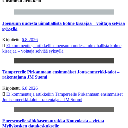
Uusimmat artikkelit
Joensuun uudesta uimahallista kolme kisaajaa – voittaja selviää
syksyllä
Kirjoitettu
6.8.2026
Ei kommentteja
artikkeliin Joensuun uudesta uimahallista kolme
kisaajaa – voittaja selviää syksyllä
Tampereelle Pirkanmaan ensimmäiset Joutsenmerkki-talot –
rakentajana JM Suomi
Kirjoitettu
6.8.2026
Ei kommentteja
artikkeliin Tampereelle Pirkanmaan ensimmäiset
Joutsenmerkki-talot – rakentajana JM Suomi
Enersenselle sähköasemaurakka Kouvolasta – virtaa
Myllykosken datakeskukselle