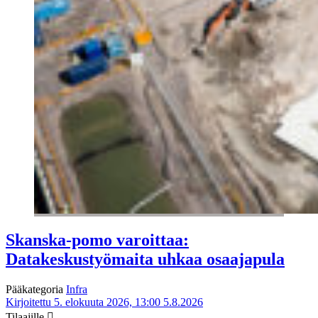
Skanska-pomo varoittaa:
Datakeskustyömaita uhkaa osaajapula
Pääkategoria
Infra
Kirjoitettu 5. elokuuta 2026, 13:00
5.8.2026
Tilaajille