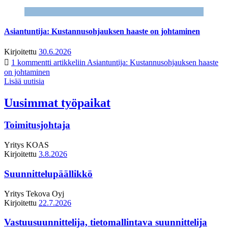
Asiantuntija: Kustannusohjauksen haaste on johtaminen
Kirjoitettu
30.6.2026
1 kommentti
artikkeliin Asiantuntija: Kustannusohjauksen haaste
on johtaminen
Lisää uutisia
Uusimmat työpaikat
Toimitusjohtaja
Yritys
KOAS
Kirjoitettu
3.8.2026
Suunnittelupäällikkö
Yritys
Tekova Oyj
Kirjoitettu
22.7.2026
Vastuusuunnittelija, tietomallintava suunnittelija