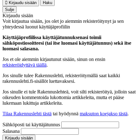
Kirjaudu sisään
Haku
Sulje
Kirjaudu sisään
Voit kirjautua sisään, jos olet jo aiemmin rekisteröitynyt ja sen
yhteydessä luonut käyttäjäprofiilin
Käyttäjäprofiilissa käyttäjätunnuksenasi toimii
sähköpostiosoitteesi (tai itse luomasi käyttäjätunnus) sekä itse
luomasi salasana.
Jos et ole aiemmin kirjautunut sisään, sinun on ensin
rekisteröidyttävä täällä
.
Jos sinulle tulee Rakennuslehti, rekisteröitymällä saat kaikki
rakennuslehti.fi-sisällöt luettavaksesi.
Jos sinulle ei tule Rakennuslehteä, voit silti rekisteröityä, jolloin saat
oikeuden kommentoida lukottomia artikkeleita, mutta et pääse
lukemaan lukittuja artikkeleita.
Tilaa Rakennuslehti tästä
tai hyödynnä
maksuton koejakso tästä
.
Sähköposti tai käyttäjätunnus
Salasana
Kirjaudu sisään