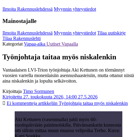
Ilmoita Rakennuslehdessä
Myynnin yhteystiedot
Mainostajalle
Ilmoita Rakennuslehdessä
Myynnin yhteystiedot
Tilaa uutiskirje
Tilaa Rakennuslehti
Kategoriat
Vapaa-aika
Uutiset
Vapaalla
Työnjohtaja taitaa myös niskalenkin
Vantaalaisen LVI-Trion työnjohtaja Aki Kettunen on törmännyt
vuosien varrella monenlaisiin asennushaasteisiin, mutta ottanut niistä
aina niskalenkin ja lopulta selkävoiton.
Kirjoittaja
Timo Sormunen
Kirjoitettu 27. toukokuuta 2026, 14:00
27.5.2026
Ei kommentteja
artikkeliin Työnjohtaja taitaa myös niskalenkin
Aki Kettunen (vasemmalla) juhli myös 60-
vuotispäiviään painimolskilla. Päivänsankarin kunnosta
otti silloin mittaa muun muassa velipoika Terho. Kuva:
Katri Soukka