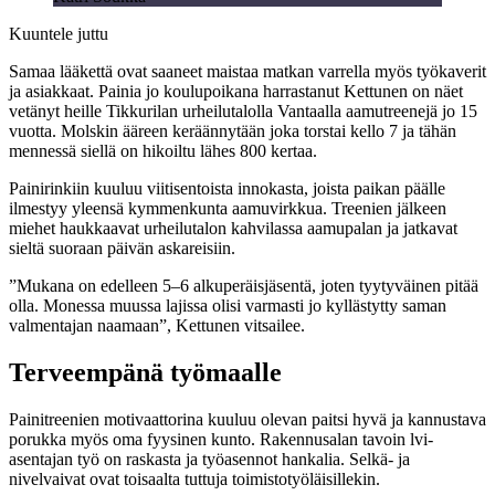
Kuuntele juttu
Samaa lääkettä ovat saaneet maistaa matkan varrella myös työkaverit
ja asiakkaat. Painia jo koulupoikana harrastanut Kettunen on näet
vetänyt heille Tikkurilan urheilutalolla Vantaalla aamutreenejä jo 15
vuotta. Molskin ääreen keräännytään joka torstai kello 7 ja tähän
mennessä siellä on hikoiltu lähes 800 kertaa.
Painirinkiin kuuluu viitisentoista innokasta, joista paikan päälle
ilmestyy yleensä kymmenkunta aamuvirkkua. Treenien jälkeen
miehet haukkaavat urheilutalon kahvilassa aamupalan ja jatkavat
sieltä suoraan päivän askareisiin.
”Mukana on edelleen 5–6 alkuperäisjäsentä, joten tyytyväinen pitää
olla. Monessa muussa lajissa olisi varmasti jo kyllästytty saman
valmentajan naamaan”, Kettunen vitsailee.
Terveempänä työmaalle
Painitreenien motivaattorina kuuluu olevan paitsi hyvä ja kannustava
porukka myös oma fyysinen kunto. Rakennusalan tavoin lvi-
asentajan työ on raskasta ja työasennot hankalia. Selkä- ja
nivelvaivat ovat toisaalta tuttuja toimistotyöläisillekin.