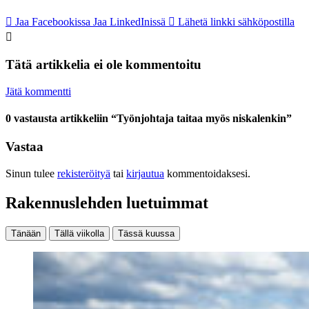
Jaa Facebookissa
Jaa LinkedInissä
Lähetä linkki sähköpostilla
Tätä artikkelia ei ole kommentoitu
Jätä kommentti
0 vastausta artikkeliin “Työnjohtaja taitaa myös niskalenkin”
Vastaa
Sinun tulee
rekisteröityä
tai
kirjautua
kommentoidaksesi.
Rakennuslehden luetuimmat
Tänään
Tällä viikolla
Tässä kuussa