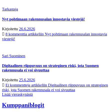
Tarkastaja
Nyt pohtimaan rakennusalan innostavia viestejä!
Kirjoitettu
26.6.2026
8 kommenttia
artikkeliin Nyt pohtimaan rakennusalan innostavia
viestejä!
Sari Suominen
Digitaalinen riippuvuus on strateginen riski, jota Suomen
rakennusala ei voi sivuuttaa
Kirjoitettu
25.6.2026
Ei kommentteja
artikkeliin Digitaalinen riippuvuus on strateginen
riski, jota Suomen rakennusala ei voi sivuuttaa
Lisää vieraskynästä
Kumppaniblogit