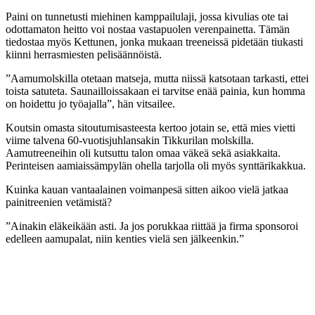
Paini on tunnetusti miehinen kamppailulaji, jossa kivulias ote tai
odottamaton heitto voi nostaa vastapuolen verenpainetta. Tämän
tiedostaa myös Kettunen, jonka mukaan treeneissä pidetään tiukasti
kiinni herrasmiesten pelisäännöistä.
”Aamumolskilla otetaan matseja, mutta niissä katsotaan tarkasti, ettei
toista satuteta. Saunailloissakaan ei tarvitse enää painia, kun homma
on hoidettu jo työajalla”, hän vitsailee.
Koutsin omasta sitoutumisasteesta kertoo jotain se, että mies vietti
viime talvena 60-vuotisjuhlansakin Tikkurilan molskilla.
Aamutreeneihin oli kutsuttu talon omaa väkeä sekä asiakkaita.
Perinteisen aamiaissämpylän ohella tarjolla oli myös synttärikakkua.
Kuinka kauan vantaalainen voimanpesä sitten aikoo vielä jatkaa
painitreenien vetämistä?
”Ainakin eläkeikään asti. Ja jos porukkaa riittää ja firma sponsoroi
edelleen aamupalat, niin kenties vielä sen jälkeenkin.”