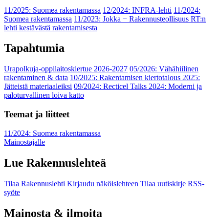
11/2025: Suomea rakentamassa
12/2024: INFRA-lehti
11/2024:
Suomea rakentamassa
11/2023: Jokka − Rakennusteollisuus RT:n
lehti kestävästä rakentamisesta
Tapahtumia
Urapolkuja-oppilaitoskiertue 2026-2027
05/2026: Vähähiilinen
rakentaminen & data
10/2025: Rakentamisen kiertotalous 2025:
Jätteistä materiaaleiksi
09/2024: Recticel Talks 2024: Moderni ja
paloturvallinen loiva katto
Teemat ja liitteet
11/2024: Suomea rakentamassa
Mainostajalle
Lue Rakennuslehteä
Tilaa Rakennuslehti
Kirjaudu näköislehteen
Tilaa uutiskirje
RSS-
syöte
Mainosta & ilmoita