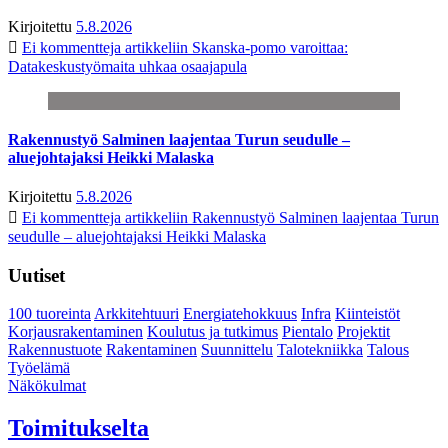
Kirjoitettu
5.8.2026
Ei kommentteja
artikkeliin Skanska-pomo varoittaa:
Datakeskustyömaita uhkaa osaajapula
Rakennustyö Salminen laajentaa Turun seudulle –
aluejohtajaksi Heikki Malaska
Kirjoitettu
5.8.2026
Ei kommentteja
artikkeliin Rakennustyö Salminen laajentaa Turun
seudulle – aluejohtajaksi Heikki Malaska
Uutiset
100 tuoreinta
Arkkitehtuuri
Energiatehokkuus
Infra
Kiinteistöt
Korjausrakentaminen
Koulutus ja tutkimus
Pientalo
Projektit
Rakennustuote
Rakentaminen
Suunnittelu
Talotekniikka
Talous
Työelämä
Näkökulmat
Toimitukselta