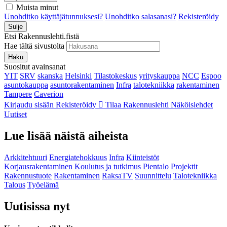
Muista minut
Unohditko käyttäjätunnuksesi?
Unohditko salasanasi?
Rekisteröidy
Sulje
Etsi Rakennuslehti.fistä
Hae tältä sivustolta
Haku
Suositut avainsanat
YIT
SRV
skanska
Helsinki
Tilastokeskus
yrityskauppa
NCC
Espoo
asuntokauppa
asuntorakentaminen
Infra
talotekniikka
rakentaminen
Tampere
Caverion
Kirjaudu sisään
Rekisteröidy
Tilaa Rakennuslehti
Näköislehdet
Uutiset
Lue lisää näistä aiheista
Arkkitehtuuri
Energiatehokkuus
Infra
Kiinteistöt
Korjausrakentaminen
Koulutus ja tutkimus
Pientalo
Projektit
Rakennustuote
Rakentaminen
RaksaTV
Suunnittelu
Talotekniikka
Talous
Työelämä
Uutisissa nyt