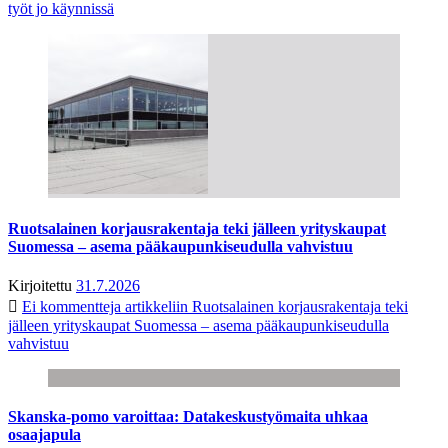
työt jo käynnissä
Ruotsalainen korjausrakentaja teki jälleen yrityskaupat
Suomessa – asema pääkaupunkiseudulla vahvistuu
Kirjoitettu
31.7.2026
Ei kommentteja
artikkeliin Ruotsalainen korjausrakentaja teki
jälleen yrityskaupat Suomessa – asema pääkaupunkiseudulla
vahvistuu
Skanska-pomo varoittaa: Datakeskustyömaita uhkaa
osaajapula