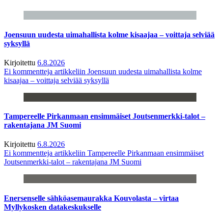
Joensuun uudesta uimahallista kolme kisaajaa – voittaja selviää
syksyllä
Kirjoitettu
6.8.2026
Ei kommentteja
artikkeliin Joensuun uudesta uimahallista kolme
kisaajaa – voittaja selviää syksyllä
Tampereelle Pirkanmaan ensimmäiset Joutsenmerkki-talot –
rakentajana JM Suomi
Kirjoitettu
6.8.2026
Ei kommentteja
artikkeliin Tampereelle Pirkanmaan ensimmäiset
Joutsenmerkki-talot – rakentajana JM Suomi
Enersenselle sähköasemaurakka Kouvolasta – virtaa
Myllykosken datakeskukselle