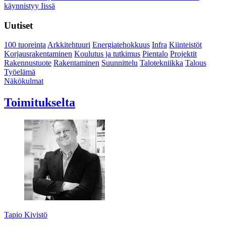
käynnistyy Iissä
Uutiset
100 tuoreinta
Arkkitehtuuri
Energiatehokkuus
Infra
Kiinteistöt
Korjausrakentaminen
Koulutus ja tutkimus
Pientalo
Projektit
Rakennustuote
Rakentaminen
Suunnittelu
Talotekniikka
Talous
Työelämä
Näkökulmat
Toimitukselta
Tapio Kivistö