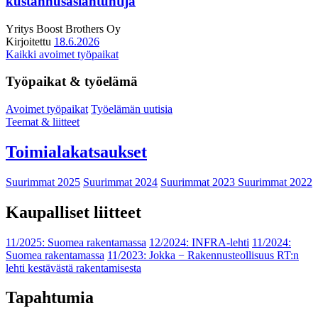
kustannusasiantuntija
Yritys
Boost Brothers Oy
Kirjoitettu
18.6.2026
Kaikki avoimet työpaikat
Työpaikat & työelämä
Avoimet työpaikat
Työelämän uutisia
Teemat & liitteet
Toimialakatsaukset
Suurimmat 2025
Suurimmat 2024
Suurimmat 2023
Suurimmat 2022
Kaupalliset liitteet
11/2025: Suomea rakentamassa
12/2024: INFRA-lehti
11/2024:
Suomea rakentamassa
11/2023: Jokka − Rakennusteollisuus RT:n
lehti kestävästä rakentamisesta
Tapahtumia