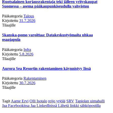
Ruotsalainen korjausrakentaja teki jälleen yrityskaupat
Suomessa – asema pääkaupunkiseudulla vahvistuu
Pääkategoria
Talous
Kirjoitettu
31.7.2026
Tilaajille
Skanska-pomo varoittaa: Datakeskustyömaita uhkaa
osaajapula
Pääkategoria
Infra
Kirjoitettu
5.8.2026
Tilaajille
Aurora Sea Resortin rakentaminen käynnistyy Iissä
Pääkategoria
Rakentaminen
Kirjoitettu
30.7.2026
Tilaajille
Tagit
Aarne Ervi
Olli Isotalo
reijo yrjölä
SRV
Tapiolan uimahalli
Jaa Facebookissa
Jaa LinkedInissä
Lähetä linkki sähköpostilla