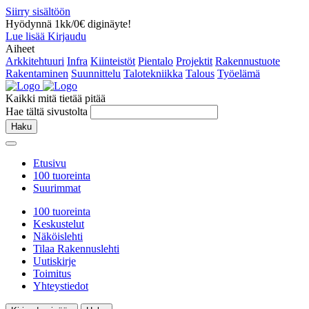
Siirry sisältöön
Hyödynnä 1kk/0€ diginäyte!
Lue lisää
Kirjaudu
Aiheet
Arkkitehtuuri
Infra
Kiinteistöt
Pientalo
Projektit
Rakennustuote
Rakentaminen
Suunnittelu
Talotekniikka
Talous
Työelämä
Kaikki mitä tietää pitää
Hae tältä sivustolta
Haku
Etusivu
100 tuoreinta
Suurimmat
100 tuoreinta
Keskustelut
Näköislehti
Tilaa Rakennuslehti
Uutiskirje
Toimitus
Yhteystiedot