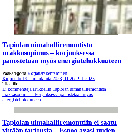
Tapiolan uimahalliremontista
urakkasopimus – korjauksessa
panostetaan myös energiatehokkuuteen
Pääkategoria
Korjausrakentaminen
Kirjoitettu 19. tammikuuta 2023, 11:26
19.1.2023
Tilaajille
Ei kommentteja
artikkeliin Tapiolan uimahalliremontista
urakkasopimus – korjauksessa panostetaan myös
energiatehokkuuteen
Tapiolan uimahalliremonttiin ei saatu
yhtään tarjousta – Espoo avasi uuden