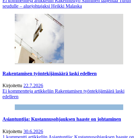
Ei kommentteja
artikkeliin Rakennustyö Salminen laajentaa Turun
seudulle – aluejohtajaksi Heikki Malaska
Rakentamisen työntekijämäärä laski edelleen
Kirjoitettu
22.7.2026
Ei kommentteja
artikkeliin Rakentamisen työntekijämäärä laski
edelleen
Asiantuntija: Kustannusohjauksen haaste on johtaminen
Kirjoitettu
30.6.2026
1 kommentti
artikkeliin Asiantuntija: Kustannusohjauksen haaste on