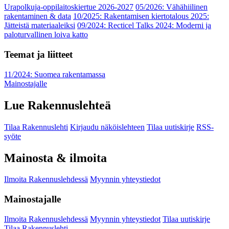
Urapolkuja-oppilaitoskiertue 2026-2027
05/2026: Vähähiilinen
rakentaminen & data
10/2025: Rakentamisen kiertotalous 2025:
Jätteistä materiaaleiksi
09/2024: Recticel Talks 2024: Moderni ja
paloturvallinen loiva katto
Teemat ja liitteet
11/2024: Suomea rakentamassa
Mainostajalle
Lue Rakennuslehteä
Tilaa Rakennuslehti
Kirjaudu näköislehteen
Tilaa uutiskirje
RSS-
syöte
Mainosta & ilmoita
Ilmoita Rakennuslehdessä
Myynnin yhteystiedot
Mainostajalle
Ilmoita Rakennuslehdessä
Myynnin yhteystiedot
Tilaa uutiskirje
Tilaa Rakennuslehti