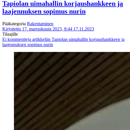
Tapiolan uimahallin korjaushankkeen ja
laajennuksen sopimus nurin
Pääkategoria
Rakentaminen
Kirjoitettu 17. marraskuuta 2023, 8:44
17.11.2023
Tilaajille
Ei kommentteja
artikkeliin Tapiolan uimahallin korjaushankkeen ja
laajennuksen sopimus nurin