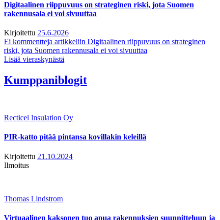
Digitaalinen riippuvuus on strateginen riski, jota Suomen
rakennusala ei voi sivuuttaa
Kirjoitettu
25.6.2026
Ei kommentteja
artikkeliin Digitaalinen riippuvuus on strateginen
riski, jota Suomen rakennusala ei voi sivuuttaa
Lisää vieraskynästä
Kumppaniblogit
Recticel Insulation Oy
PIR-katto pitää pintansa kovillakin keleillä
Kirjoitettu
21.10.2024
Ilmoitus
Thomas Lindstrom
Virtuaalinen kaksonen tuo apua rakennuksien suunnitteluun ja