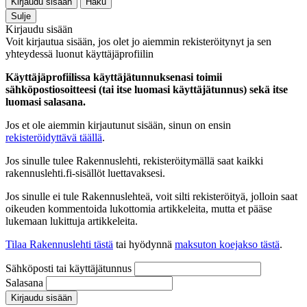
Kirjaudu sisään
Haku
Sulje
Kirjaudu sisään
Voit kirjautua sisään, jos olet jo aiemmin rekisteröitynyt ja sen
yhteydessä luonut käyttäjäprofiilin
Käyttäjäprofiilissa käyttäjätunnuksenasi toimii
sähköpostiosoitteesi (tai itse luomasi käyttäjätunnus) sekä itse
luomasi salasana.
Jos et ole aiemmin kirjautunut sisään, sinun on ensin
rekisteröidyttävä täällä
.
Jos sinulle tulee Rakennuslehti, rekisteröitymällä saat kaikki
rakennuslehti.fi-sisällöt luettavaksesi.
Jos sinulle ei tule Rakennuslehteä, voit silti rekisteröityä, jolloin saat
oikeuden kommentoida lukottomia artikkeleita, mutta et pääse
lukemaan lukittuja artikkeleita.
Tilaa Rakennuslehti tästä
tai hyödynnä
maksuton koejakso tästä
.
Sähköposti tai käyttäjätunnus
Salasana
Kirjaudu sisään