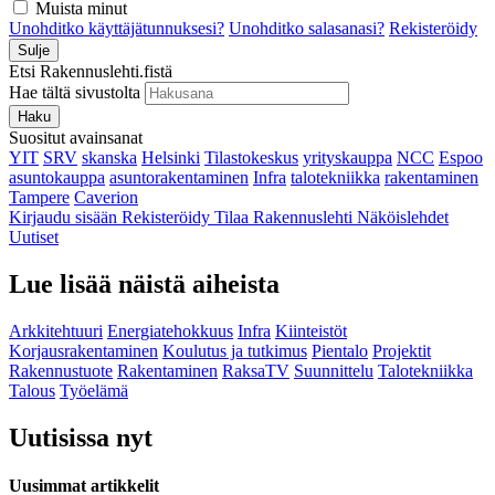
Muista minut
Unohditko käyttäjätunnuksesi?
Unohditko salasanasi?
Rekisteröidy
Sulje
Etsi Rakennuslehti.fistä
Hae tältä sivustolta
Haku
Suositut avainsanat
YIT
SRV
skanska
Helsinki
Tilastokeskus
yrityskauppa
NCC
Espoo
asuntokauppa
asuntorakentaminen
Infra
talotekniikka
rakentaminen
Tampere
Caverion
Kirjaudu sisään
Rekisteröidy
Tilaa Rakennuslehti
Näköislehdet
Uutiset
Lue lisää näistä aiheista
Arkkitehtuuri
Energiatehokkuus
Infra
Kiinteistöt
Korjausrakentaminen
Koulutus ja tutkimus
Pientalo
Projektit
Rakennustuote
Rakentaminen
RaksaTV
Suunnittelu
Talotekniikka
Talous
Työelämä
Uutisissa nyt
Uusimmat artikkelit