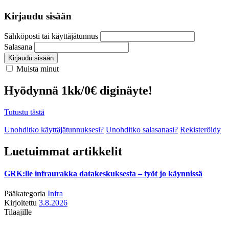
Kirjaudu sisään
Sähköposti tai käyttäjätunnus
Salasana
Kirjaudu sisään
Muista minut
Hyödynnä 1kk/0€ diginäyte!
Tutustu tästä
Unohditko käyttäjätunnuksesi?
Unohditko salasanasi?
Rekisteröidy
Luetuimmat artikkelit
GRK:lle infraurakka datakeskuksesta – työt jo käynnissä
Pääkategoria
Infra
Kirjoitettu
3.8.2026
Tilaajille