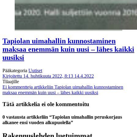
Tapiolan uimahallin kunnostaminen
maksaa enemmän kuin uusi – lähes kaikki
uusiksi
Pääkategoria
Uutiset
Kirjoitettu 14. huhtikuuta 2022, 8:13
14.4.2022
Tilaajille
Ei kommentteja
artikkeliin Tapiolan uimahallin kunnostaminen
maksaa enemmän kuin uusi – lähes kaikki uusiksi
Tätä artikkelia ei ole kommentoitu
0 vastausta artikkeliin “Tapiolan uimahallin peruskorjaus
alkanee ensi vuoden alkupuolella”
Rakennuslehden luetuimmat