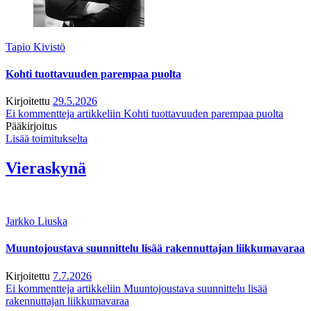
Tapio Kivistö
Kohti tuottavuuden parempaa puolta
Kirjoitettu
29.5.2026
Ei kommentteja
artikkeliin Kohti tuottavuuden parempaa puolta
Pääkirjoitus
Lisää toimitukselta
Vieraskynä
Jarkko Liuska
Muuntojoustava suunnittelu lisää rakennuttajan liikkumavaraa
Kirjoitettu
7.7.2026
Ei kommentteja
artikkeliin Muuntojoustava suunnittelu lisää
rakennuttajan liikkumavaraa