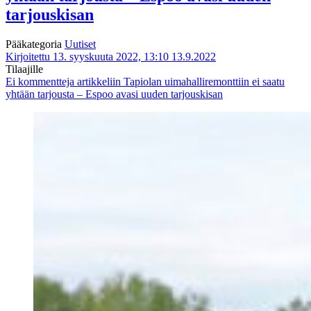
tarjouskisan
Pääkategoria
Uutiset
Kirjoitettu 13. syyskuuta 2022, 13:10
13.9.2022
Tilaajille
Ei kommentteja
artikkeliin Tapiolan uimahalliremonttiin ei saatu
yhtään tarjousta – Espoo avasi uuden tarjouskisan