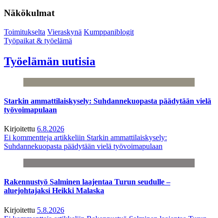
Näkökulmat
Toimitukselta
Vieraskynä
Kumppaniblogit
Työpaikat & työelämä
Työelämän uutisia
Starkin ammattilaiskysely: Suhdannekuopasta päädytään vielä
työvoimapulaan
Kirjoitettu
6.8.2026
Ei kommentteja
artikkeliin Starkin ammattilaiskysely:
Suhdannekuopasta päädytään vielä työvoimapulaan
Rakennustyö Salminen laajentaa Turun seudulle –
aluejohtajaksi Heikki Malaska
Kirjoitettu
5.8.2026