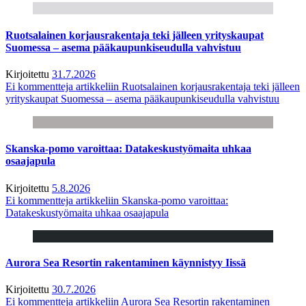
Ruotsalainen korjausrakentaja teki jälleen yrityskaupat
Suomessa – asema pääkaupunkiseudulla vahvistuu
Kirjoitettu
31.7.2026
Ei kommentteja
artikkeliin Ruotsalainen korjausrakentaja teki jälleen
yrityskaupat Suomessa – asema pääkaupunkiseudulla vahvistuu
Skanska-pomo varoittaa: Datakeskustyömaita uhkaa
osaajapula
Kirjoitettu
5.8.2026
Ei kommentteja
artikkeliin Skanska-pomo varoittaa:
Datakeskustyömaita uhkaa osaajapula
Aurora Sea Resortin rakentaminen käynnistyy Iissä
Kirjoitettu
30.7.2026
Ei kommentteja
artikkeliin Aurora Sea Resortin rakentaminen