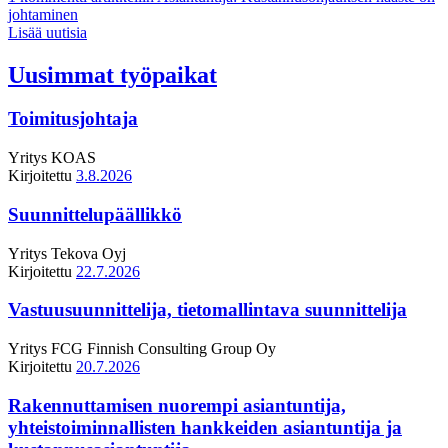
johtaminen
Lisää uutisia
Uusimmat työpaikat
Toimitusjohtaja
Yritys
KOAS
Kirjoitettu
3.8.2026
Suunnittelupäällikkö
Yritys
Tekova Oyj
Kirjoitettu
22.7.2026
Vastuusuunnittelija, tietomallintava suunnittelija
Yritys
FCG Finnish Consulting Group Oy
Kirjoitettu
20.7.2026
Rakennuttamisen nuorempi asiantuntija,
yhteistoiminnallisten hankkeiden asiantuntija ja