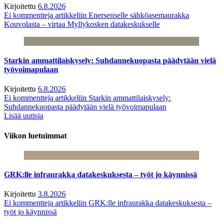
Kirjoitettu
6.8.2026
Ei kommentteja
artikkeliin Enersenselle sähköasemaurakka
Kouvolasta – virtaa Myllykosken datakeskukselle
Starkin ammattilaiskysely: Suhdannekuopasta päädytään vielä
työvoimapulaan
Kirjoitettu
6.8.2026
Ei kommentteja
artikkeliin Starkin ammattilaiskysely:
Suhdannekuopasta päädytään vielä työvoimapulaan
Lisää uutisia
Viikon luetuimmat
GRK:lle infraurakka datakeskuksesta – työt jo käynnissä
Kirjoitettu
3.8.2026
Ei kommentteja
artikkeliin GRK:lle infraurakka datakeskuksesta –
työt jo käynnissä