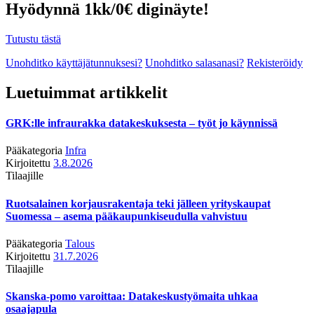
Hyödynnä 1kk/0€ diginäyte!
Tutustu tästä
Unohditko käyttäjätunnuksesi?
Unohditko salasanasi?
Rekisteröidy
Luetuimmat artikkelit
GRK:lle infraurakka datakeskuksesta – työt jo käynnissä
Pääkategoria
Infra
Kirjoitettu
3.8.2026
Tilaajille
Ruotsalainen korjausrakentaja teki jälleen yrityskaupat
Suomessa – asema pääkaupunkiseudulla vahvistuu
Pääkategoria
Talous
Kirjoitettu
31.7.2026
Tilaajille
Skanska-pomo varoittaa: Datakeskustyömaita uhkaa
osaajapula