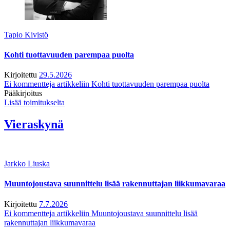
Tapio Kivistö
Kohti tuottavuuden parempaa puolta
Kirjoitettu
29.5.2026
Ei kommentteja
artikkeliin Kohti tuottavuuden parempaa puolta
Pääkirjoitus
Lisää toimitukselta
Vieraskynä
Jarkko Liuska
Muuntojoustava suunnittelu lisää rakennuttajan liikkumavaraa
Kirjoitettu
7.7.2026
Ei kommentteja
artikkeliin Muuntojoustava suunnittelu lisää
rakennuttajan liikkumavaraa