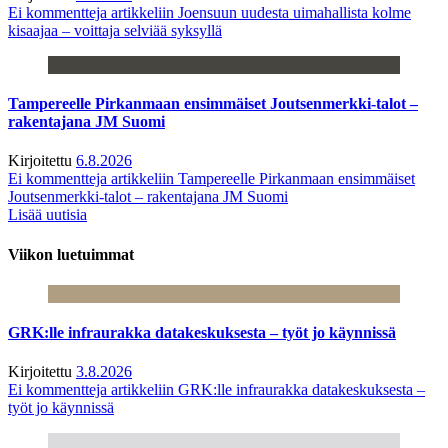
Ei kommentteja
artikkeliin Joensuun uudesta uimahallista kolme
kisaajaa – voittaja selviää syksyllä
Tampereelle Pirkanmaan ensimmäiset Joutsenmerkki-talot –
rakentajana JM Suomi
Kirjoitettu
6.8.2026
Ei kommentteja
artikkeliin Tampereelle Pirkanmaan ensimmäiset
Joutsenmerkki-talot – rakentajana JM Suomi
Lisää uutisia
Viikon luetuimmat
GRK:lle infraurakka datakeskuksesta – työt jo käynnissä
Kirjoitettu
3.8.2026
Ei kommentteja
artikkeliin GRK:lle infraurakka datakeskuksesta –
työt jo käynnissä