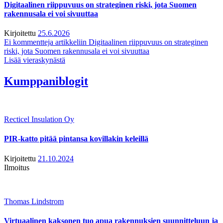
Digitaalinen riippuvuus on strateginen riski, jota Suomen
rakennusala ei voi sivuuttaa
Kirjoitettu
25.6.2026
Ei kommentteja
artikkeliin Digitaalinen riippuvuus on strateginen
riski, jota Suomen rakennusala ei voi sivuuttaa
Lisää vieraskynästä
Kumppaniblogit
Recticel Insulation Oy
PIR-katto pitää pintansa kovillakin keleillä
Kirjoitettu
21.10.2024
Ilmoitus
Thomas Lindstrom
Virtuaalinen kaksonen tuo apua rakennuksien suunnitteluun ja