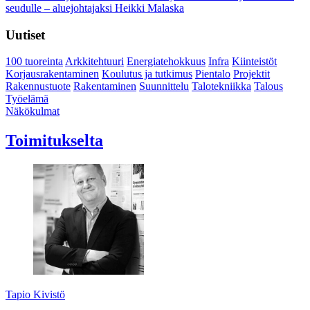
seudulle – aluejohtajaksi Heikki Malaska
Uutiset
100 tuoreinta
Arkkitehtuuri
Energiatehokkuus
Infra
Kiinteistöt
Korjausrakentaminen
Koulutus ja tutkimus
Pientalo
Projektit
Rakennustuote
Rakentaminen
Suunnittelu
Talotekniikka
Talous
Työelämä
Näkökulmat
Toimitukselta
Tapio Kivistö