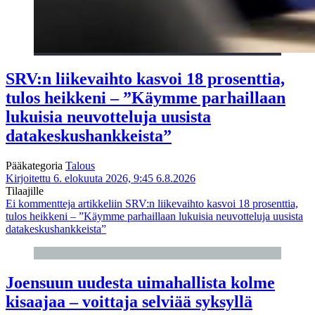
SRV:n liikevaihto kasvoi 18 prosenttia,
tulos heikkeni – ”Käymme parhaillaan
lukuisia neuvotteluja uusista
datakeskushankkeista”
Pääkategoria
Talous
Kirjoitettu 6. elokuuta 2026, 9:45
6.8.2026
Tilaajille
Ei kommentteja
artikkeliin SRV:n liikevaihto kasvoi 18 prosenttia,
tulos heikkeni – ”Käymme parhaillaan lukuisia neuvotteluja uusista
datakeskushankkeista”
Joensuun uudesta uimahallista kolme
kisaajaa – voittaja selviää syksyllä