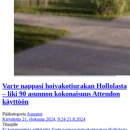
Varte nappasi hoivakotiurakan Hollolasta
– liki 90 asunnon kokonaisuus Attendon
käyttöön
Pääkategoria
Asunnot
Kirjoitettu 21. elokuuta 2024, 9:24
21.8.2024
Tilaajille
Ei kommentteja
artikkeliin Varte nappasi hoivakotiurakan Hollolasta