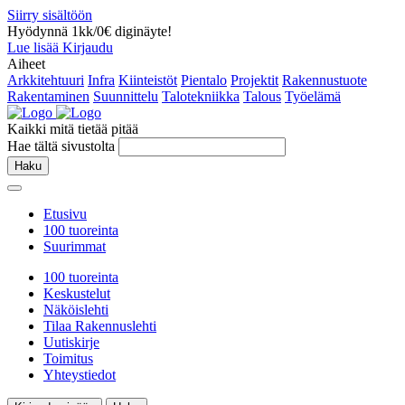
Siirry sisältöön
Hyödynnä 1kk/0€ diginäyte!
Lue lisää
Kirjaudu
Aiheet
Arkkitehtuuri
Infra
Kiinteistöt
Pientalo
Projektit
Rakennustuote
Rakentaminen
Suunnittelu
Talotekniikka
Talous
Työelämä
Kaikki mitä tietää pitää
Hae tältä sivustolta
Haku
Etusivu
100 tuoreinta
Suurimmat
100 tuoreinta
Keskustelut
Näköislehti
Tilaa Rakennuslehti
Uutiskirje
Toimitus
Yhteystiedot