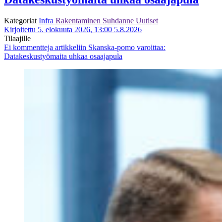
Kategoriat
Infra
Rakentaminen
Suhdanne
Uutiset
Kirjoitettu 5. elokuuta 2026, 13:00
5.8.2026
Tilaajille
Ei kommentteja
artikkeliin Skanska-pomo varoittaa:
Datakeskustyömaita uhkaa osaajapula