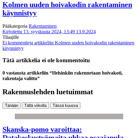
Kolmen uuden hoivakodin rakentaminen
käynnistyy
Pääkategoria
Rakentaminen
Kirjoitettu 13. syyskuuta 2024, 13:49
13.9.2024
Tilaajille
Ei kommentteja
artikkeliin Kolmen uuden hoivakodin rakentaminen
käynnistyy
Tätä artikkelia ei ole kommentoitu
0 vastausta artikkeliin “Helsinkiin rakennetaan hoivakoti,
rakentaja valittu”
Rakennuslehden luetuimmat
Tänään
Tällä viikolla
Tässä kuussa
Skanska-pomo varoittaa:
Datakeskustyömaita uhkaa osaajapula