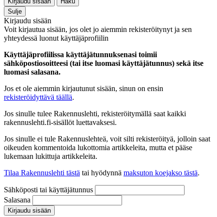
Kirjaudu sisään
Haku
Sulje
Kirjaudu sisään
Voit kirjautua sisään, jos olet jo aiemmin rekisteröitynyt ja sen
yhteydessä luonut käyttäjäprofiilin
Käyttäjäprofiilissa käyttäjätunnuksenasi toimii
sähköpostiosoitteesi (tai itse luomasi käyttäjätunnus) sekä itse
luomasi salasana.
Jos et ole aiemmin kirjautunut sisään, sinun on ensin
rekisteröidyttävä täällä
.
Jos sinulle tulee Rakennuslehti, rekisteröitymällä saat kaikki
rakennuslehti.fi-sisällöt luettavaksesi.
Jos sinulle ei tule Rakennuslehteä, voit silti rekisteröityä, jolloin saat
oikeuden kommentoida lukottomia artikkeleita, mutta et pääse
lukemaan lukittuja artikkeleita.
Tilaa Rakennuslehti tästä
tai hyödynnä
maksuton koejakso tästä
.
Sähköposti tai käyttäjätunnus
Salasana
Kirjaudu sisään