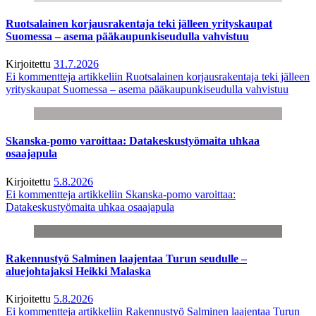
Ruotsalainen korjausrakentaja teki jälleen yrityskaupat
Suomessa – asema pääkaupunkiseudulla vahvistuu
Kirjoitettu
31.7.2026
Ei kommentteja
artikkeliin Ruotsalainen korjausrakentaja teki jälleen
yrityskaupat Suomessa – asema pääkaupunkiseudulla vahvistuu
Skanska-pomo varoittaa: Datakeskustyömaita uhkaa
osaajapula
Kirjoitettu
5.8.2026
Ei kommentteja
artikkeliin Skanska-pomo varoittaa:
Datakeskustyömaita uhkaa osaajapula
Rakennustyö Salminen laajentaa Turun seudulle –
aluejohtajaksi Heikki Malaska
Kirjoitettu
5.8.2026
Ei kommentteja
artikkeliin Rakennustyö Salminen laajentaa Turun