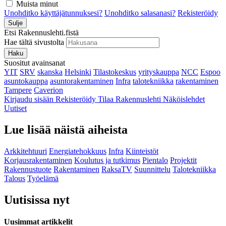
Muista minut
Unohditko käyttäjätunnuksesi?
Unohditko salasanasi?
Rekisteröidy
Sulje
Etsi Rakennuslehti.fistä
Hae tältä sivustolta
Haku
Suositut avainsanat
YIT
SRV
skanska
Helsinki
Tilastokeskus
yrityskauppa
NCC
Espoo
asuntokauppa
asuntorakentaminen
Infra
talotekniikka
rakentaminen
Tampere
Caverion
Kirjaudu sisään
Rekisteröidy
Tilaa Rakennuslehti
Näköislehdet
Uutiset
Lue lisää näistä aiheista
Arkkitehtuuri
Energiatehokkuus
Infra
Kiinteistöt
Korjausrakentaminen
Koulutus ja tutkimus
Pientalo
Projektit
Rakennustuote
Rakentaminen
RaksaTV
Suunnittelu
Talotekniikka
Talous
Työelämä
Uutisissa nyt
Uusimmat artikkelit