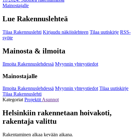
Mainostajalle
Lue Rakennuslehteä
Tilaa Rakennuslehti
Kirjaudu näköislehteen
Tilaa uutiskirje
RSS-
syöte
Mainosta & ilmoita
Ilmoita Rakennuslehdessä
Myynnin yhteystiedot
Mainostajalle
Ilmoita Rakennuslehdessä
Myynnin yhteystiedot
Tilaa uutiskirje
Tilaa Rakennuslehti
Kategoriat
Projektit
Asunnot
Helsinkiin rakennetaan hoivakoti,
rakentaja valittu
Rakentaminen alkaa kevään aikana.