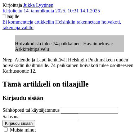
Kirjoittaja
Jukka Lyytinen
Kirjoitettu 14. tammikuuta 2025, 10:31
14.1.2025
Tilaajille
Ei kommentteja
artikkeliin Helsinkiin rakennetaan hoivakoti,
rakentaja valittu
Hoivakodista tulee 74-paikkainen. Havainnekuva:
Arkkitehtipalvelu
Nrep, Attendo ja Lapti kehittävät Helsingin Pukinmäkeen uuden
hoivakodin ikäihmisille. 74-paikkainen hoivakoti tulee osoitteeseen
Karhusuontie 12.
Tämä artikkeli on tilaajille
Kirjaudu sisään
Sähköposti tai käyttäjätunnus
Salasana
Kirjaudu sisään
Muista minut