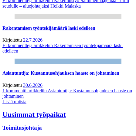
Ei kommentteja
artikkeliin Rakennustyö Salminen laajentaa Turun
seudulle – aluejohtajaksi Heikki Malaska
Rakentamisen työntekijämäärä laski edelleen
Kirjoitettu
22.7.2026
Ei kommentteja
artikkeliin Rakentamisen työntekijämäärä laski
edelleen
Asiantuntija: Kustannusohjauksen haaste on johtaminen
Kirjoitettu
30.6.2026
1 kommentti
artikkeliin Asiantuntija: Kustannusohjauksen haaste on
johtaminen
Lisää uutisia
Uusimmat työpaikat
Toimitusjohtaja