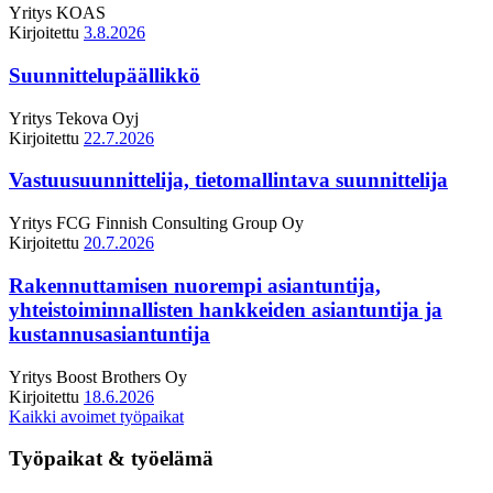
Yritys
KOAS
Kirjoitettu
3.8.2026
Suunnittelupäällikkö
Yritys
Tekova Oyj
Kirjoitettu
22.7.2026
Vastuusuunnittelija, tietomallintava suunnittelija
Yritys
FCG Finnish Consulting Group Oy
Kirjoitettu
20.7.2026
Rakennuttamisen nuorempi asiantuntija,
yhteistoiminnallisten hankkeiden asiantuntija ja
kustannusasiantuntija
Yritys
Boost Brothers Oy
Kirjoitettu
18.6.2026
Kaikki avoimet työpaikat
Työpaikat & työelämä