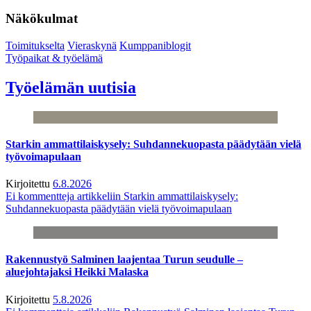
Näkökulmat
Toimitukselta
Vieraskynä
Kumppaniblogit
Työpaikat & työelämä
Työelämän uutisia
Starkin ammattilaiskysely: Suhdannekuopasta päädytään vielä
työvoimapulaan
Kirjoitettu
6.8.2026
Ei kommentteja
artikkeliin Starkin ammattilaiskysely:
Suhdannekuopasta päädytään vielä työvoimapulaan
Rakennustyö Salminen laajentaa Turun seudulle –
aluejohtajaksi Heikki Malaska
Kirjoitettu
5.8.2026