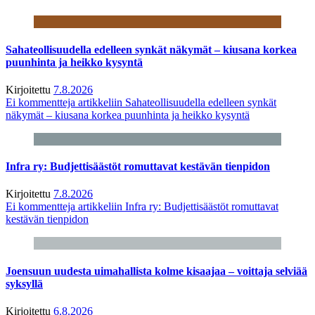
Sahateollisuudella edelleen synkät näkymät – kiusana korkea
puunhinta ja heikko kysyntä
Kirjoitettu
7.8.2026
Ei kommentteja
artikkeliin Sahateollisuudella edelleen synkät
näkymät – kiusana korkea puunhinta ja heikko kysyntä
Infra ry: Budjettisäästöt romuttavat kestävän tienpidon
Kirjoitettu
7.8.2026
Ei kommentteja
artikkeliin Infra ry: Budjettisäästöt romuttavat
kestävän tienpidon
Joensuun uudesta uimahallista kolme kisaajaa – voittaja selviää
syksyllä
Kirjoitettu
6.8.2026