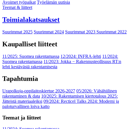
Avoimet työpaikat
Työelämän uutisia
Teemat & liitteet
Toimialakatsaukset
Suurimmat 2025
Suurimmat 2024
Suurimmat 2023
Suurimmat 2022
Kaupalliset liitteet
11/2025: Suomea rakentamassa
12/2024: INFRA-lehti
11/2024:
Suomea rakentamassa
11/2023: Jokka − Rakennusteollisuus RT:n
lehti kestävästä rakentamisesta
Tapahtumia
Urapolkuja-oppilaitoskiertue 2026-2027
05/2026: Vähähiilinen
rakentaminen & data
10/2025: Rakentamisen kiertotalous 2025:
Jätteistä materiaaleiksi
09/2024: Recticel Talks 2024: Moderni ja
paloturvallinen loiva katto
Teemat ja liitteet
11/2024: Suomea rakentamassa