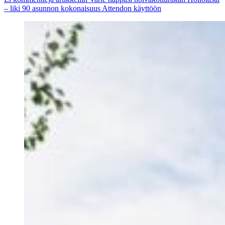
– liki 90 asunnon kokonaisuus Attendon käyttöön