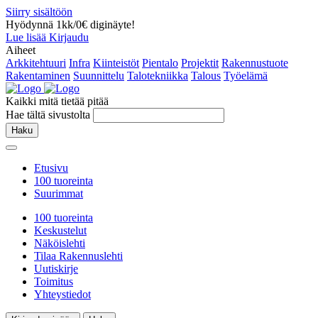
Siirry sisältöön
Hyödynnä 1kk/0€ diginäyte!
Lue lisää
Kirjaudu
Aiheet
Arkkitehtuuri
Infra
Kiinteistöt
Pientalo
Projektit
Rakennustuote
Rakentaminen
Suunnittelu
Talotekniikka
Talous
Työelämä
Kaikki mitä tietää pitää
Hae tältä sivustolta
Haku
Etusivu
100 tuoreinta
Suurimmat
100 tuoreinta
Keskustelut
Näköislehti
Tilaa Rakennuslehti
Uutiskirje
Toimitus
Yhteystiedot