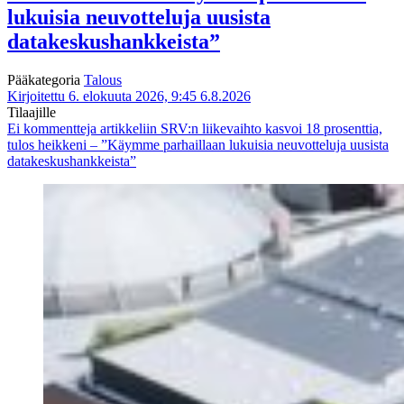
lukuisia neuvotteluja uusista
datakeskushankkeista”
Pääkategoria
Talous
Kirjoitettu 6. elokuuta 2026, 9:45
6.8.2026
Tilaajille
Ei kommentteja
artikkeliin SRV:n liikevaihto kasvoi 18 prosenttia,
tulos heikkeni – ”Käymme parhaillaan lukuisia neuvotteluja uusista
datakeskushankkeista”