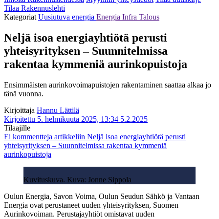
Tilaa Rakennuslehti
Kategoriat
Uusiutuva energia
Energia
Infra
Talous
Neljä isoa energiayhtiötä perusti
yhteisyrityksen – Suunnitelmissa
rakentaa kymmeniä aurinkopuistoja
Ensimmäisten aurinkovoimapuistojen rakentaminen saattaa alkaa jo
tänä vuonna.
Kirjoittaja
Hannu Lättilä
Kirjoitettu 5. helmikuuta 2025, 13:34
5.2.2025
Tilaajille
Ei kommentteja
artikkeliin Neljä isoa energiayhtiötä perusti
yhteisyrityksen – Suunnitelmissa rakentaa kymmeniä
aurinkopuistoja
Kuvituskuva. Kuva: Jonne Sippola
Oulun Energia, Savon Voima, Oulun Seudun Sähkö ja Vantaan
Energia ovat perustaneet uuden yhteisyrityksen, Suomen
Aurinkovoiman. Perustajayhtiöt omistavat uuden