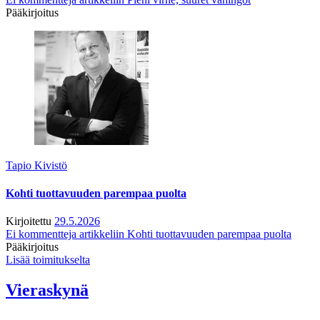
Pääkirjoitus
Tapio Kivistö
Kohti tuottavuuden parempaa puolta
Kirjoitettu
29.5.2026
Ei kommentteja
artikkeliin Kohti tuottavuuden parempaa puolta
Pääkirjoitus
Lisää toimitukselta
Vieraskynä