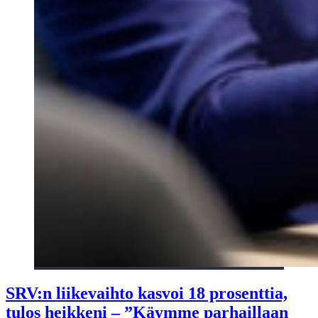
SRV:n liikevaihto kasvoi 18 prosenttia,
tulos heikkeni – ”Käymme parhaillaan