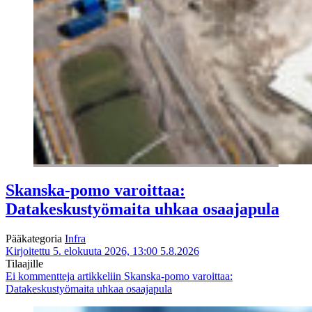
Skanska-pomo varoittaa:
Datakeskustyömaita uhkaa osaajapula
Pääkategoria
Infra
Kirjoitettu 5. elokuuta 2026, 13:00
5.8.2026
Tilaajille
Ei kommentteja
artikkeliin Skanska-pomo varoittaa:
Datakeskustyömaita uhkaa osaajapula