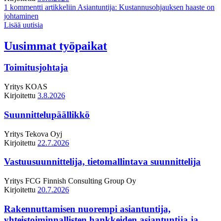
1 kommentti
artikkeliin Asiantuntija: Kustannusohjauksen haaste on
johtaminen
Lisää uutisia
Uusimmat työpaikat
Toimitusjohtaja
Yritys
KOAS
Kirjoitettu
3.8.2026
Suunnittelupäällikkö
Yritys
Tekova Oyj
Kirjoitettu
22.7.2026
Vastuusuunnittelija, tietomallintava suunnittelija
Yritys
FCG Finnish Consulting Group Oy
Kirjoitettu
20.7.2026
Rakennuttamisen nuorempi asiantuntija,
yhteistoiminnallisten hankkeiden asiantuntija ja