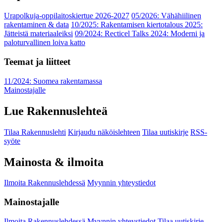
Urapolkuja-oppilaitoskiertue 2026-2027
05/2026: Vähähiilinen
rakentaminen & data
10/2025: Rakentamisen kiertotalous 2025:
Jätteistä materiaaleiksi
09/2024: Recticel Talks 2024: Moderni ja
paloturvallinen loiva katto
Teemat ja liitteet
11/2024: Suomea rakentamassa
Mainostajalle
Lue Rakennuslehteä
Tilaa Rakennuslehti
Kirjaudu näköislehteen
Tilaa uutiskirje
RSS-
syöte
Mainosta & ilmoita
Ilmoita Rakennuslehdessä
Myynnin yhteystiedot
Mainostajalle
Ilmoita Rakennuslehdessä
Myynnin yhteystiedot
Tilaa uutiskirje