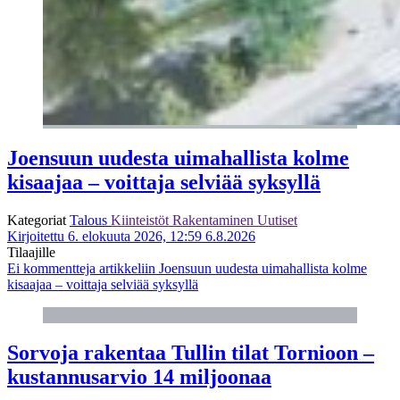
Joensuun uudesta uimahallista kolme
kisaajaa – voittaja selviää syksyllä
Kategoriat
Talous
Kiinteistöt
Rakentaminen
Uutiset
Kirjoitettu 6. elokuuta 2026, 12:59
6.8.2026
Tilaajille
Ei kommentteja
artikkeliin Joensuun uudesta uimahallista kolme
kisaajaa – voittaja selviää syksyllä
Sorvoja rakentaa Tullin tilat Tornioon –
kustannusarvio 14 miljoonaa