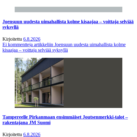
Joensuun uudesta uimahallista kolme kisaajaa – voittaja selviää
syksyllä
Kirjoitettu
6.8.2026
Ei kommentteja
artikkeliin Joensuun uudesta uimahallista kolme
kisaajaa – voittaja selviää syksyllä
Tampereelle Pirkanmaan ensimmäiset Joutsenmerkki-talot –
rakentajana JM Suomi
Kirjoitettu
6.8.2026