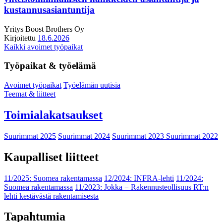
kustannusasiantuntija
Yritys
Boost Brothers Oy
Kirjoitettu
18.6.2026
Kaikki avoimet työpaikat
Työpaikat & työelämä
Avoimet työpaikat
Työelämän uutisia
Teemat & liitteet
Toimialakatsaukset
Suurimmat 2025
Suurimmat 2024
Suurimmat 2023
Suurimmat 2022
Kaupalliset liitteet
11/2025: Suomea rakentamassa
12/2024: INFRA-lehti
11/2024:
Suomea rakentamassa
11/2023: Jokka − Rakennusteollisuus RT:n
lehti kestävästä rakentamisesta
Tapahtumia