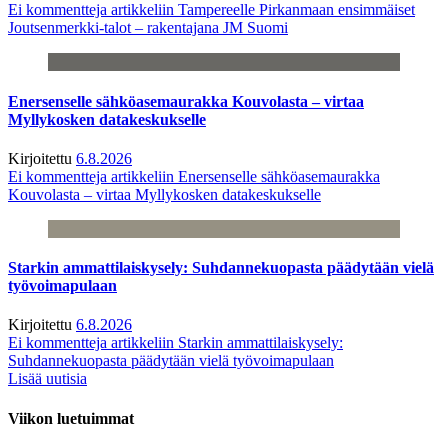
Ei kommentteja
artikkeliin Tampereelle Pirkanmaan ensimmäiset
Joutsenmerkki-talot – rakentajana JM Suomi
Enersenselle sähköasemaurakka Kouvolasta – virtaa
Myllykosken datakeskukselle
Kirjoitettu
6.8.2026
Ei kommentteja
artikkeliin Enersenselle sähköasemaurakka
Kouvolasta – virtaa Myllykosken datakeskukselle
Starkin ammattilaiskysely: Suhdannekuopasta päädytään vielä
työvoimapulaan
Kirjoitettu
6.8.2026
Ei kommentteja
artikkeliin Starkin ammattilaiskysely:
Suhdannekuopasta päädytään vielä työvoimapulaan
Lisää uutisia
Viikon luetuimmat