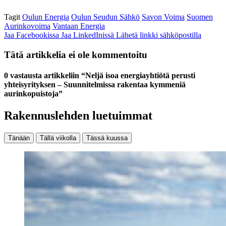
Tagit
Oulun Energia
Oulun Seudun Sähkö
Savon Voima
Suomen
Aurinkovoima
Vantaan Energia
Jaa Facebookissa
Jaa LinkedInissä
Lähetä linkki sähköpostilla
Tätä artikkelia ei ole kommentoitu
0 vastausta artikkeliin “Neljä isoa energiayhtiötä perusti
yhteisyrityksen – Suunnitelmissa rakentaa kymmeniä
aurinkopuistoja”
Rakennuslehden luetuimmat
Tänään
Tällä viikolla
Tässä kuussa