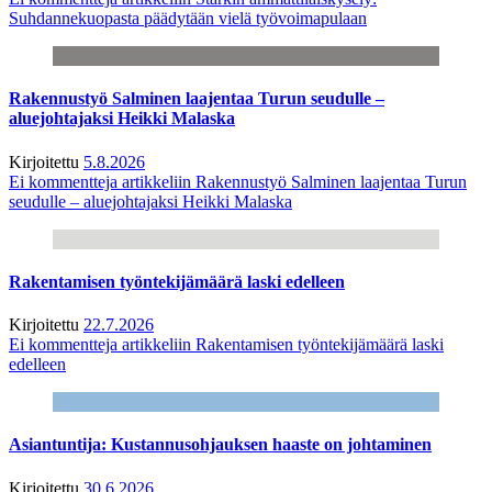
Suhdannekuopasta päädytään vielä työvoimapulaan
Rakennustyö Salminen laajentaa Turun seudulle –
aluejohtajaksi Heikki Malaska
Kirjoitettu
5.8.2026
Ei kommentteja
artikkeliin Rakennustyö Salminen laajentaa Turun
seudulle – aluejohtajaksi Heikki Malaska
Rakentamisen työntekijämäärä laski edelleen
Kirjoitettu
22.7.2026
Ei kommentteja
artikkeliin Rakentamisen työntekijämäärä laski
edelleen
Asiantuntija: Kustannusohjauksen haaste on johtaminen
Kirjoitettu
30.6.2026