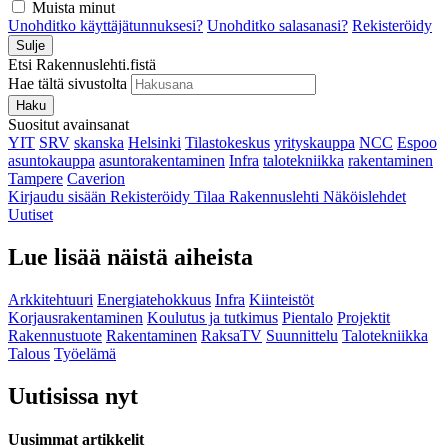
Muista minut
Unohditko käyttäjätunnuksesi?
Unohditko salasanasi?
Rekisteröidy
Sulje
Etsi Rakennuslehti.fistä
Hae tältä sivustolta
Haku
Suositut avainsanat
YIT
SRV
skanska
Helsinki
Tilastokeskus
yrityskauppa
NCC
Espoo
asuntokauppa
asuntorakentaminen
Infra
talotekniikka
rakentaminen
Tampere
Caverion
Kirjaudu sisään
Rekisteröidy
Tilaa Rakennuslehti
Näköislehdet
Uutiset
Lue lisää näistä aiheista
Arkkitehtuuri
Energiatehokkuus
Infra
Kiinteistöt
Korjausrakentaminen
Koulutus ja tutkimus
Pientalo
Projektit
Rakennustuote
Rakentaminen
RaksaTV
Suunnittelu
Talotekniikka
Talous
Työelämä
Uutisissa nyt
Uusimmat artikkelit