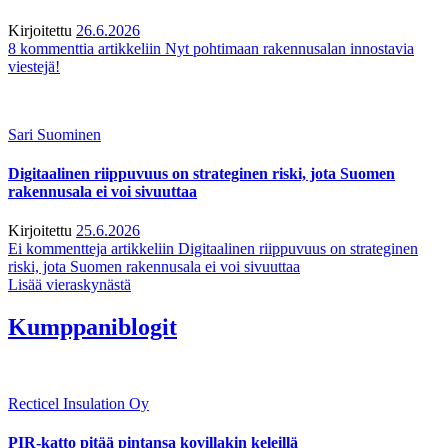
Kirjoitettu
26.6.2026
8 kommenttia
artikkeliin Nyt pohtimaan rakennusalan innostavia
viestejä!
Sari Suominen
Digitaalinen riippuvuus on strateginen riski, jota Suomen
rakennusala ei voi sivuuttaa
Kirjoitettu
25.6.2026
Ei kommentteja
artikkeliin Digitaalinen riippuvuus on strateginen
riski, jota Suomen rakennusala ei voi sivuuttaa
Lisää vieraskynästä
Kumppaniblogit
Recticel Insulation Oy
PIR-katto pitää pintansa kovillakin keleillä