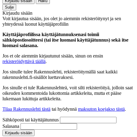
Kirjaudu sisään
Haku
Sulje
Kirjaudu sisään
Voit kirjautua sisään, jos olet jo aiemmin rekisteröitynyt ja sen
yhteydessä luonut käyttäjäprofiilin
Käyttäjäprofiilissa käyttäjätunnuksenasi toimii
sähköpostiosoitteesi (tai itse luomasi käyttäjätunnus) sekä itse
luomasi salasana.
Jos et ole aiemmin kirjautunut sisään, sinun on ensin
rekisteröidyttävä täällä
.
Jos sinulle tulee Rakennuslehti, rekisteröitymällä saat kaikki
rakennuslehti.fi-sisällöt luettavaksesi.
Jos sinulle ei tule Rakennuslehteä, voit silti rekisteröityä, jolloin saat
oikeuden kommentoida lukottomia artikkeleita, mutta et pääse
lukemaan lukittuja artikkeleita.
Tilaa Rakennuslehti tästä
tai hyödynnä
maksuton koejakso tästä
.
Sähköposti tai käyttäjätunnus
Salasana
Kirjaudu sisään