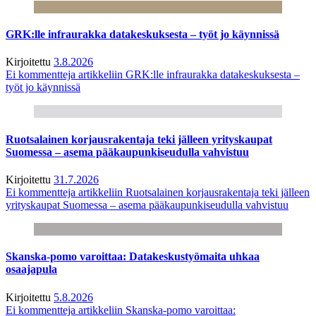
GRK:lle infraurakka datakeskuksesta – työt jo käynnissä
Kirjoitettu
3.8.2026
Ei kommentteja
artikkeliin GRK:lle infraurakka datakeskuksesta –
työt jo käynnissä
Ruotsalainen korjausrakentaja teki jälleen yrityskaupat
Suomessa – asema pääkaupunkiseudulla vahvistuu
Kirjoitettu
31.7.2026
Ei kommentteja
artikkeliin Ruotsalainen korjausrakentaja teki jälleen
yrityskaupat Suomessa – asema pääkaupunkiseudulla vahvistuu
Skanska-pomo varoittaa: Datakeskustyömaita uhkaa
osaajapula
Kirjoitettu
5.8.2026
Ei kommentteja
artikkeliin Skanska-pomo varoittaa: