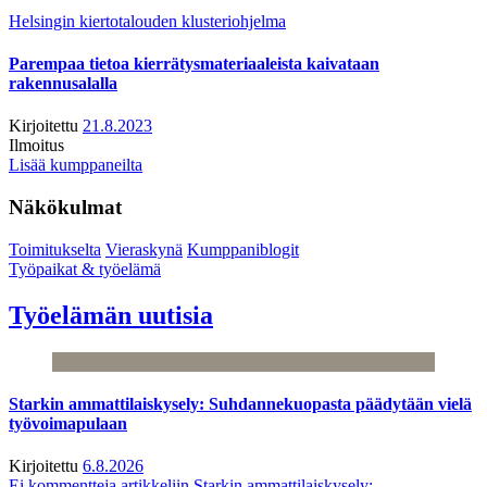
Helsingin kiertotalouden klusteriohjelma
Parempaa tietoa kierrätysmateriaaleista kaivataan
rakennusalalla
Kirjoitettu
21.8.2023
Ilmoitus
Lisää kumppaneilta
Näkökulmat
Toimitukselta
Vieraskynä
Kumppaniblogit
Työpaikat & työelämä
Työelämän uutisia
Starkin ammattilaiskysely: Suhdannekuopasta päädytään vielä
työvoimapulaan
Kirjoitettu
6.8.2026
Ei kommentteja
artikkeliin Starkin ammattilaiskysely: