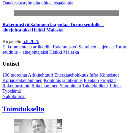
Datakeskustyömaita uhkaa osaajapula
Rakennustyö Salminen laajentaa Turun seudulle –
aluejohtajaksi Heikki Malaska
Kirjoitettu
5.8.2026
Ei kommentteja
artikkeliin Rakennustyö Salminen laajentaa Turun
seudulle – aluejohtajaksi Heikki Malaska
Uutiset
100 tuoreinta
Arkkitehtuuri
Energiatehokkuus
Infra
Kiinteistöt
Korjausrakentaminen
Koulutus ja tutkimus
Pientalo
Projektit
Rakennustuote
Rakentaminen
Suunnittelu
Talotekniikka
Talous
Työelämä
Näkökulmat
Toimitukselta