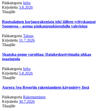
Pääkategoria
Infra
Kirjoitettu
3.8.2026
Tilaajille
Ruotsalainen korjausrakentaja teki jälleen yrityskaupat
Suomessa – asema pääkaupunkiseudulla vahvistuu
Pääkategoria
Talous
Kirjoitettu
31.7.2026
Tilaajille
Skanska-pomo varoittaa: Datakeskustyömaita uhkaa
osaajapula
Pääkategoria
Infra
Kirjoitettu
5.8.2026
Tilaajille
Aurora Sea Resortin rakentaminen käynnistyy Iissä
Pääkategoria
Rakentaminen
Kirjoitettu
30.7.2026
Tilaajille