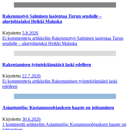
Rakennustyö Salminen laajentaa Turun seudulle –
aluejohtajaksi Heikki Malaska
Kirjoitettu
5.8.2026
Ei kommentteja
artikkeliin Rakennustyö Salminen laajentaa Turun
seudulle – aluejohtajaksi Heikki Malaska
Rakentamisen työntekijämäärä laski edelleen
Kirjoitettu
22.7.2026
Ei kommentteja
artikkeliin Rakentamisen työntekijämäärä laski
edelleen
Asiantuntija: Kustannusohjauksen haaste on johtaminen
Kirjoitettu
30.6.2026
1 kommentti
artikkeliin Asiantuntija: Kustannusohjauksen haaste on
johtaminen