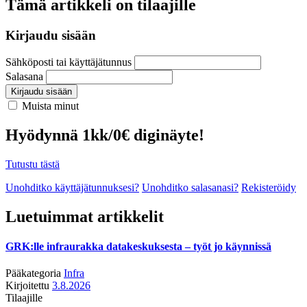
Tämä artikkeli on tilaajille
Kirjaudu sisään
Sähköposti tai käyttäjätunnus
Salasana
Kirjaudu sisään
Muista minut
Hyödynnä 1kk/0€ diginäyte!
Tutustu tästä
Unohditko käyttäjätunnuksesi?
Unohditko salasanasi?
Rekisteröidy
Luetuimmat artikkelit
GRK:lle infraurakka datakeskuksesta – työt jo käynnissä
Pääkategoria
Infra
Kirjoitettu
3.8.2026
Tilaajille