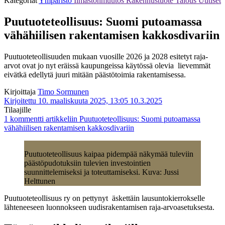
Kategoriat
Ympäristö
Ilmastonmuutos
Rakennustuote
Talous
Uutiset
Puutuoteteollisuus: Suomi putoamassa
vähähiilisen rakentamisen kakkosdivariin
Puutuoteteollisuuden mukaan vuosille 2026 ja 2028 esitetyt raja-
arvot ovat jo nyt eräissä kaupungeissa käytössä olevia lievemmät
eivätkä edellytä juuri mitään päästötoimia rakentamisessa.
Kirjoittaja
Timo Sormunen
Kirjoitettu 10. maaliskuuta 2025, 13:05
10.3.2025
Tilaajille
1 kommentti
artikkeliin Puutuoteteollisuus: Suomi putoamassa
vähähiilisen rakentamisen kakkosdivariin
Puutuoteteollisuus kaipaa pidempää näkymää tuleviin
päästöpudotuksiin tulevien investointien
suunnittelemiseksi ja toteuttamiseksi. Kuva: Jussi
Helttunen
Puutuoteteollisuus ry on pettynyt äskettäin lausuntokierrokselle
lähteneeseen luonnokseen uudisrakentamisen raja-arvoasetuksesta.