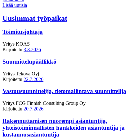
Lisää uutisia
Uusimmat työpaikat
Toimitusjohtaja
Yritys
KOAS
Kirjoitettu
3.8.2026
Suunnittelupäällikkö
Yritys
Tekova Oyj
Kirjoitettu
22.7.2026
Vastuusuunnittelija, tietomallintava suunnittelija
Yritys
FCG Finnish Consulting Group Oy
Kirjoitettu
20.7.2026
Rakennuttamisen nuorempi asiantuntija,
yhteistoiminnallisten hankkeiden asiantuntija ja
kustannusasiantuntija