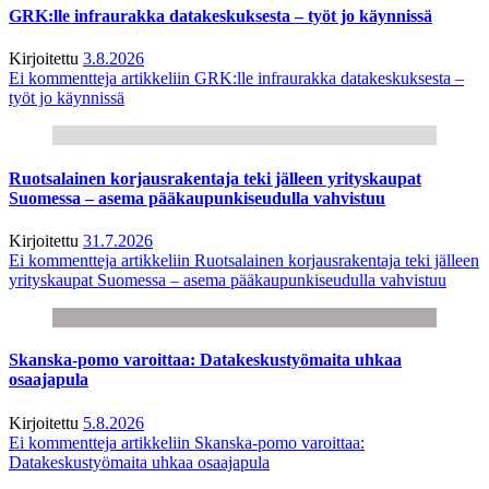
GRK:lle infraurakka datakeskuksesta – työt jo käynnissä
Kirjoitettu
3.8.2026
Ei kommentteja
artikkeliin GRK:lle infraurakka datakeskuksesta –
työt jo käynnissä
Ruotsalainen korjausrakentaja teki jälleen yrityskaupat
Suomessa – asema pääkaupunkiseudulla vahvistuu
Kirjoitettu
31.7.2026
Ei kommentteja
artikkeliin Ruotsalainen korjausrakentaja teki jälleen
yrityskaupat Suomessa – asema pääkaupunkiseudulla vahvistuu
Skanska-pomo varoittaa: Datakeskustyömaita uhkaa
osaajapula
Kirjoitettu
5.8.2026
Ei kommentteja
artikkeliin Skanska-pomo varoittaa:
Datakeskustyömaita uhkaa osaajapula