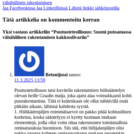
vähähiilinen rakentaminen
Jaa Facebookissa
Jaa LinkedInissä
Lähetä linkki sähköpostilla
Tätä artikkelia on kommentoitu kerran
Yksi vastaus artikkeliin “Puutuoteteollisuus: Suomi putoamassa
vähähiilisen rakentamisen kakkosdivariin”
Betonijussi
sanoo:
11.3.2025 13:59
Puutuotetollisuus taisi kuvitella rakentamisen hiilisääntelyn
olevan heille Graalin malja, joka ajaisi alaa voimakkaasti kohti
puurakentamista. Tätä ei kuitenkaan ole ollut nähtävillä enää
pitkään aikaan, lähinnä kahdesta syystä.
1. Hiilikädenjäljen enimmäisarvot on pakko pitää kohtuullisen
korkeina, koska sääntelyyn ei kyetty tuomaan mukaan
elementtejä, joilla olisi voitu ottaa rakennusten toiminnallisia
ominaisuuksia huomioon. Siis sitä, että hiilijalanjäljen olisi
pakko joustaa kohteen ominaisuuksien mukaan muutenkin