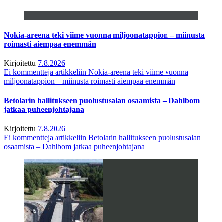
Nokia-areena teki viime vuonna miljoonatappion – miinusta
roimasti aiempaa enemmän
Kirjoitettu
7.8.2026
Ei kommentteja
artikkeliin Nokia-areena teki viime vuonna
miljoonatappion – miinusta roimasti aiempaa enemmän
Betolarin hallitukseen puolustusalan osaamista – Dahlbom
jatkaa puheenjohtajana
Kirjoitettu
7.8.2026
Ei kommentteja
artikkeliin Betolarin hallitukseen puolustusalan
osaamista – Dahlbom jatkaa puheenjohtajana