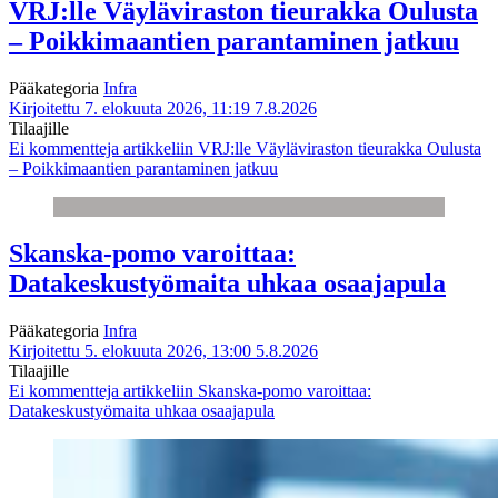
VRJ:lle Väyläviraston tieurakka Oulusta
– Poikkimaantien parantaminen jatkuu
Pääkategoria
Infra
Kirjoitettu 7. elokuuta 2026, 11:19
7.8.2026
Tilaajille
Ei kommentteja
artikkeliin VRJ:lle Väyläviraston tieurakka Oulusta
– Poikkimaantien parantaminen jatkuu
Skanska-pomo varoittaa:
Datakeskustyömaita uhkaa osaajapula
Pääkategoria
Infra
Kirjoitettu 5. elokuuta 2026, 13:00
5.8.2026
Tilaajille
Ei kommentteja
artikkeliin Skanska-pomo varoittaa:
Datakeskustyömaita uhkaa osaajapula