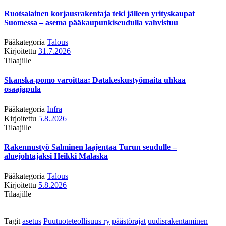
Ruotsalainen korjausrakentaja teki jälleen yrityskaupat
Suomessa – asema pääkaupunkiseudulla vahvistuu
Pääkategoria
Talous
Kirjoitettu
31.7.2026
Tilaajille
Skanska-pomo varoittaa: Datakeskustyömaita uhkaa
osaajapula
Pääkategoria
Infra
Kirjoitettu
5.8.2026
Tilaajille
Rakennustyö Salminen laajentaa Turun seudulle –
aluejohtajaksi Heikki Malaska
Pääkategoria
Talous
Kirjoitettu
5.8.2026
Tilaajille
Tagit
asetus
Puutuoteteollisuus ry
päästörajat
uudisrakentaminen