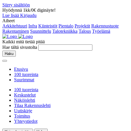
Siirry sisältöön
Hyödynnä 1kk/0€ diginäyte!
Lue lisää
Kirjaudu
Aiheet
Arkkitehtuuri
Infra
Kiinteistöt
Pientalo
Projektit
Rakennustuote
Rakentaminen
Suunnittelu
Talotekniikka
Talous
Työelämä
Kaikki mitä tietää pitää
Hae tältä sivustolta
Haku
Etusivu
100 tuoreinta
Suurimmat
100 tuoreinta
Keskustelut
Näköislehti
Tilaa Rakennuslehti
Uutiskirje
Toimitus
Yhteystiedot