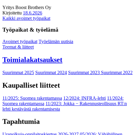
Yritys
Boost Brothers Oy
Kirjoitettu
18.6.2026
Kaikki avoimet työpaikat
Työpaikat & työelämä
Avoimet työpaikat
Työelämän uutisia
Teemat & liitteet
Toimialakatsaukset
Suurimmat 2025
Suurimmat 2024
Suurimmat 2023
Suurimmat 2022
Kaupalliset liitteet
11/2025: Suomea rakentamassa
12/2024: INFRA-lehti
11/2024:
Suomea rakentamassa
11/2023: Jokka − Rakennusteollisuus RT:n
lehti kestävästä rakentamisesta
Tapahtumia
Urapolkuja-oppilaitoskiertue 2026-2027
05/2026: Vähähiilinen