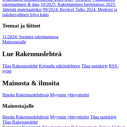
rakentaminen & data
10/2025: Rakentamisen kiertotalous 2025:
Jätteistä materiaaleiksi
09/2024: Recticel Talks 2024: Moderni ja
paloturvallinen loiva katto
Teemat ja liitteet
11/2024: Suomea rakentamassa
Mainostajalle
Lue Rakennuslehteä
Tilaa Rakennuslehti
Kirjaudu näköislehteen
Tilaa uutiskirje
RSS-
syöte
Mainosta & ilmoita
Ilmoita Rakennuslehdessä
Myynnin yhteystiedot
Mainostajalle
Ilmoita Rakennuslehdessä
Myynnin yhteystiedot
Tilaa uutiskirje
Tilaa Rakennuslehti