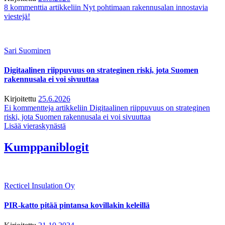
8 kommenttia
artikkeliin Nyt pohtimaan rakennusalan innostavia
viestejä!
Sari Suominen
Digitaalinen riippuvuus on strateginen riski, jota Suomen
rakennusala ei voi sivuuttaa
Kirjoitettu
25.6.2026
Ei kommentteja
artikkeliin Digitaalinen riippuvuus on strateginen
riski, jota Suomen rakennusala ei voi sivuuttaa
Lisää vieraskynästä
Kumppaniblogit
Recticel Insulation Oy
PIR-katto pitää pintansa kovillakin keleillä