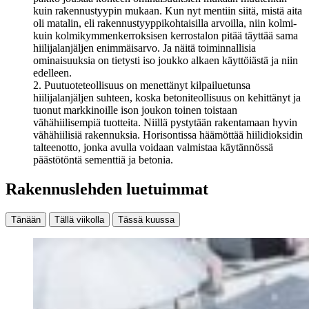
kuin rakennustyypin mukaan. Kun nyt mentiin siitä, mistä aita
oli matalin, eli rakennustyyppikohtaisilla arvoilla, niin kolmi-
kuin kolmikymmenkerroksisen kerrostalon pitää täyttää sama
hiilijalanjäljen enimmäisarvo. Ja näitä toiminnallisia
ominaisuuksia on tietysti iso joukko alkaen käyttöiästä ja niin
edelleen.
2. Puutuoteteollisuus on menettänyt kilpailuetunsa
hiilijalanjäljen suhteen, koska betoniteollisuus on kehittänyt ja
tuonut markkinoille ison joukon toinen toistaan
vähähiilisempiä tuotteita. Niillä pystytään rakentamaan hyvin
vähähiilisiä rakennuksia. Horisontissa häämöttää hiilidioksidin
talteenotto, jonka avulla voidaan valmistaa käytännössä
päästötöntä sementtiä ja betonia.
Rakennuslehden luetuimmat
Tänään
Tällä viikolla
Tässä kuussa