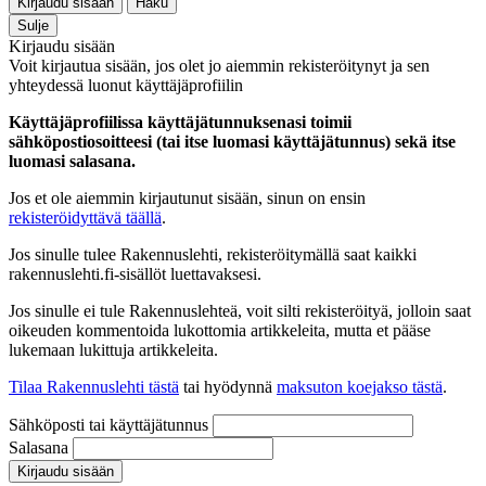
Kirjaudu sisään
Haku
Sulje
Kirjaudu sisään
Voit kirjautua sisään, jos olet jo aiemmin rekisteröitynyt ja sen
yhteydessä luonut käyttäjäprofiilin
Käyttäjäprofiilissa käyttäjätunnuksenasi toimii
sähköpostiosoitteesi (tai itse luomasi käyttäjätunnus) sekä itse
luomasi salasana.
Jos et ole aiemmin kirjautunut sisään, sinun on ensin
rekisteröidyttävä täällä
.
Jos sinulle tulee Rakennuslehti, rekisteröitymällä saat kaikki
rakennuslehti.fi-sisällöt luettavaksesi.
Jos sinulle ei tule Rakennuslehteä, voit silti rekisteröityä, jolloin saat
oikeuden kommentoida lukottomia artikkeleita, mutta et pääse
lukemaan lukittuja artikkeleita.
Tilaa Rakennuslehti tästä
tai hyödynnä
maksuton koejakso tästä
.
Sähköposti tai käyttäjätunnus
Salasana
Kirjaudu sisään