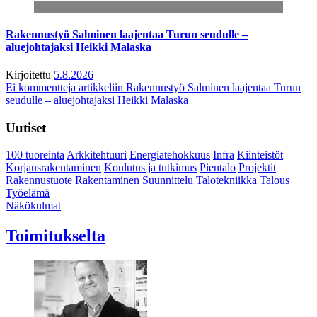
Rakennustyö Salminen laajentaa Turun seudulle –
aluejohtajaksi Heikki Malaska
Kirjoitettu
5.8.2026
Ei kommentteja
artikkeliin Rakennustyö Salminen laajentaa Turun
seudulle – aluejohtajaksi Heikki Malaska
Uutiset
100 tuoreinta
Arkkitehtuuri
Energiatehokkuus
Infra
Kiinteistöt
Korjausrakentaminen
Koulutus ja tutkimus
Pientalo
Projektit
Rakennustuote
Rakentaminen
Suunnittelu
Talotekniikka
Talous
Työelämä
Näkökulmat
Toimitukselta