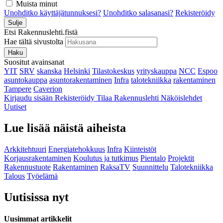
Muista minut
Unohditko käyttäjätunnuksesi?
Unohditko salasanasi?
Rekisteröidy
Sulje
Etsi Rakennuslehti.fistä
Hae tältä sivustolta
Haku
Suositut avainsanat
YIT
SRV
skanska
Helsinki
Tilastokeskus
yrityskauppa
NCC
Espoo
asuntokauppa
asuntorakentaminen
Infra
talotekniikka
rakentaminen
Tampere
Caverion
Kirjaudu sisään
Rekisteröidy
Tilaa Rakennuslehti
Näköislehdet
Uutiset
Lue lisää näistä aiheista
Arkkitehtuuri
Energiatehokkuus
Infra
Kiinteistöt
Korjausrakentaminen
Koulutus ja tutkimus
Pientalo
Projektit
Rakennustuote
Rakentaminen
RaksaTV
Suunnittelu
Talotekniikka
Talous
Työelämä
Uutisissa nyt
Uusimmat artikkelit