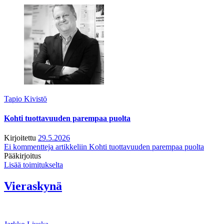
Tapio Kivistö
Kohti tuottavuuden parempaa puolta
Kirjoitettu
29.5.2026
Ei kommentteja
artikkeliin Kohti tuottavuuden parempaa puolta
Pääkirjoitus
Lisää toimitukselta
Vieraskynä