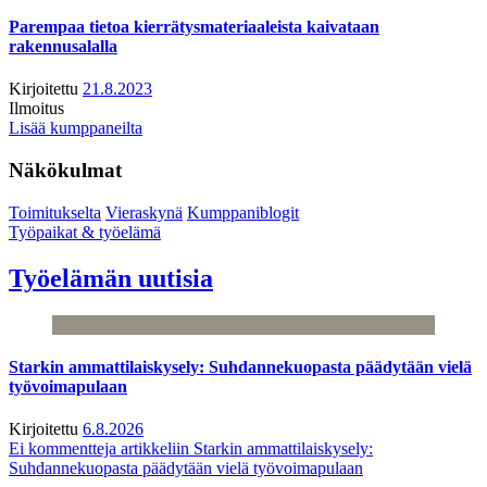
Parempaa tietoa kierrätysmateriaaleista kaivataan
rakennusalalla
Kirjoitettu
21.8.2023
Ilmoitus
Lisää kumppaneilta
Näkökulmat
Toimitukselta
Vieraskynä
Kumppaniblogit
Työpaikat & työelämä
Työelämän uutisia
Starkin ammattilaiskysely: Suhdannekuopasta päädytään vielä
työvoimapulaan
Kirjoitettu
6.8.2026
Ei kommentteja
artikkeliin Starkin ammattilaiskysely:
Suhdannekuopasta päädytään vielä työvoimapulaan