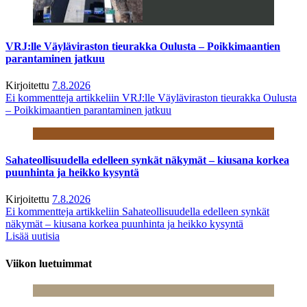
VRJ:lle Väyläviraston tieurakka Oulusta – Poikkimaantien
parantaminen jatkuu
Kirjoitettu
7.8.2026
Ei kommentteja
artikkeliin VRJ:lle Väyläviraston tieurakka Oulusta
– Poikkimaantien parantaminen jatkuu
Sahateollisuudella edelleen synkät näkymät – kiusana korkea
puunhinta ja heikko kysyntä
Kirjoitettu
7.8.2026
Ei kommentteja
artikkeliin Sahateollisuudella edelleen synkät
näkymät – kiusana korkea puunhinta ja heikko kysyntä
Lisää uutisia
Viikon luetuimmat