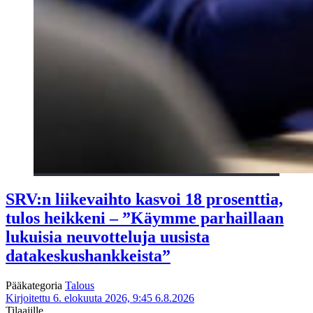
SRV:n liikevaihto kasvoi 18 prosenttia,
tulos heikkeni – ”Käymme parhaillaan
lukuisia neuvotteluja uusista
datakeskushankkeista”
Pääkategoria
Talous
Kirjoitettu 6. elokuuta 2026, 9:45
6.8.2026
Tilaajille