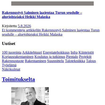
Rakennustyö Salminen laajentaa Turun seudulle –
aluejohtajaksi Heikki Malaska
Kirjoitettu
5.8.2026
Ei kommentteja
artikkeliin Rakennustyö Salminen laajentaa Turun
seudulle – aluejohtajaksi Heikki Malaska
Uutiset
100 tuoreinta
Arkkitehtuuri
Energiatehokkuus
Infra
Kiinteistöt
Korjausrakentaminen
Koulutus ja tutkimus
Pientalo
Projektit
Rakennustuote
Rakentaminen
Suunnittelu
Talotekniikka
Talous
Työelämä
Näkökulmat
Toimitukselta