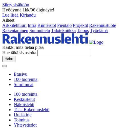
Siirry sisältöön
Hyödynnä 1kk/0€ diginäyte!
Lue lisää
Kirjaudu
Aiheet
Arkkitehtuuri
Infra
Kiinteistöt
Pientalo
Projektit
Rakennustuote
Rakentaminen
Suunnittelu
Talotekniikka
Talous
Työelämä
Kaikki mitä tietää pitää
Hae tältä sivustolta
Haku
Etusivu
100 tuoreinta
Suurimmat
100 tuoreinta
Keskustelut
Näköislehti
Tilaa Rakennuslehti
Uutiskirje
Toimitus
Yhteystiedot