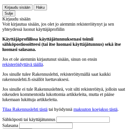
Kirjaudu sisään
Haku
Sulje
Kirjaudu sisään
Voit kirjautua sisään, jos olet jo aiemmin rekisteröitynyt ja sen
yhteydessä luonut käyttäjäprofiilin
Käyttäjäprofiilissa käyttäjätunnuksenasi toimii
sähköpostiosoitteesi (tai itse luomasi käyttäjätunnus) sekä itse
luomasi salasana.
Jos et ole aiemmin kirjautunut sisään, sinun on ensin
rekisteröidyttävä täällä
.
Jos sinulle tulee Rakennuslehti, rekisteröitymällä saat kaikki
rakennuslehti.fi-sisällöt luettavaksesi.
Jos sinulle ei tule Rakennuslehteä, voit silti rekisteröityä, jolloin saat
oikeuden kommentoida lukottomia artikkeleita, mutta et pääse
lukemaan lukittuja artikkeleita.
Tilaa Rakennuslehti tästä
tai hyödynnä
maksuton koejakso tästä
.
Sähköposti tai käyttäjätunnus
Salasana