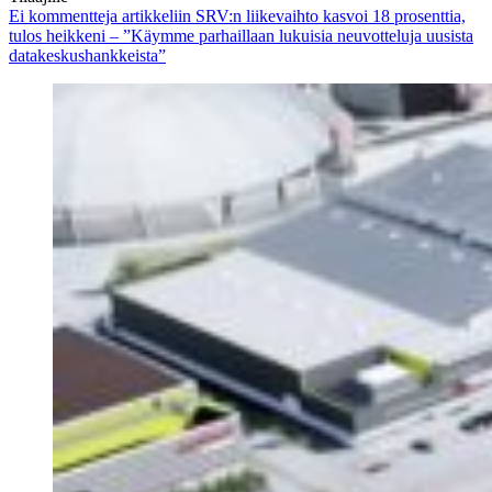
Ei kommentteja
artikkeliin SRV:n liikevaihto kasvoi 18 prosenttia,
tulos heikkeni – ”Käymme parhaillaan lukuisia neuvotteluja uusista
datakeskushankkeista”