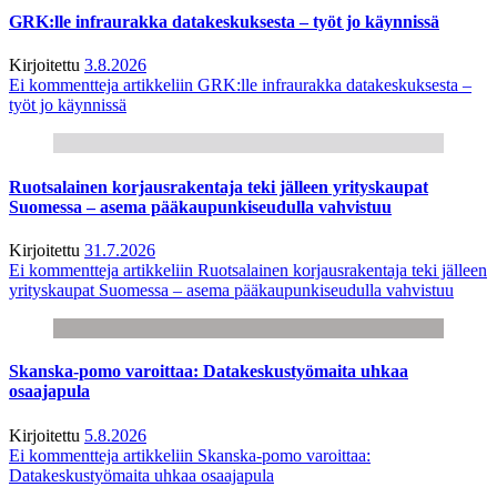
GRK:lle infraurakka datakeskuksesta – työt jo käynnissä
Kirjoitettu
3.8.2026
Ei kommentteja
artikkeliin GRK:lle infraurakka datakeskuksesta –
työt jo käynnissä
Ruotsalainen korjausrakentaja teki jälleen yrityskaupat
Suomessa – asema pääkaupunkiseudulla vahvistuu
Kirjoitettu
31.7.2026
Ei kommentteja
artikkeliin Ruotsalainen korjausrakentaja teki jälleen
yrityskaupat Suomessa – asema pääkaupunkiseudulla vahvistuu
Skanska-pomo varoittaa: Datakeskustyömaita uhkaa
osaajapula
Kirjoitettu
5.8.2026
Ei kommentteja
artikkeliin Skanska-pomo varoittaa:
Datakeskustyömaita uhkaa osaajapula