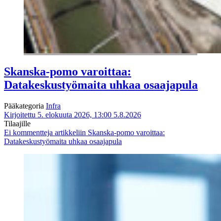
Skanska-pomo varoittaa:
Datakeskustyömaita uhkaa osaajapula
Pääkategoria
Infra
Kirjoitettu 5. elokuuta 2026, 13:00
5.8.2026
Tilaajille
Ei kommentteja
artikkeliin Skanska-pomo varoittaa:
Datakeskustyömaita uhkaa osaajapula