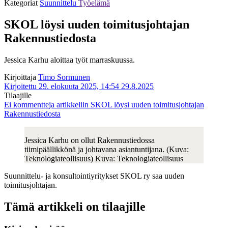
Kategoriat
Suunnittelu
Työelämä
SKOL löysi uuden toimitusjohtajan
Rakennustiedosta
Jessica Karhu aloittaa työt marraskuussa.
Kirjoittaja
Timo Sormunen
Kirjoitettu 29. elokuuta 2025, 14:54
29.8.2025
Tilaajille
Ei kommentteja
artikkeliin SKOL löysi uuden toimitusjohtajan
Rakennustiedosta
Jessica Karhu on ollut Rakennustiedossa
tiimipäällikkönä ja johtavana asiantuntijana. (Kuva:
Teknologiateollisuus) Kuva: Teknologiateollisuus
Suunnittelu- ja konsultointiyritykset SKOL ry saa uuden
toimitusjohtajan.
Tämä artikkeli on tilaajille