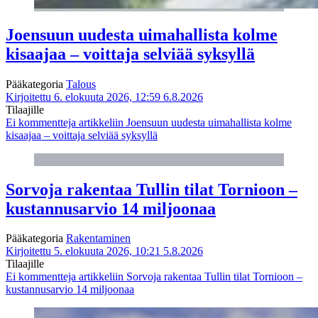
Joensuun uudesta uimahallista kolme
kisaajaa – voittaja selviää syksyllä
Pääkategoria
Talous
Kirjoitettu 6. elokuuta 2026, 12:59
6.8.2026
Tilaajille
Ei kommentteja
artikkeliin Joensuun uudesta uimahallista kolme
kisaajaa – voittaja selviää syksyllä
Sorvoja rakentaa Tullin tilat Tornioon –
kustannusarvio 14 miljoonaa
Pääkategoria
Rakentaminen
Kirjoitettu 5. elokuuta 2026, 10:21
5.8.2026
Tilaajille
Ei kommentteja
artikkeliin Sorvoja rakentaa Tullin tilat Tornioon –
kustannusarvio 14 miljoonaa