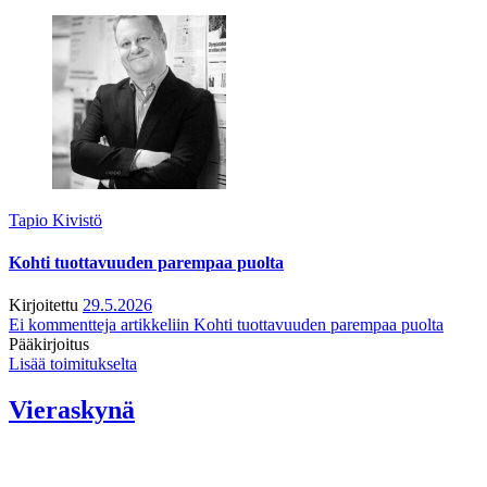
Tapio Kivistö
Kohti tuottavuuden parempaa puolta
Kirjoitettu
29.5.2026
Ei kommentteja
artikkeliin Kohti tuottavuuden parempaa puolta
Pääkirjoitus
Lisää toimitukselta
Vieraskynä