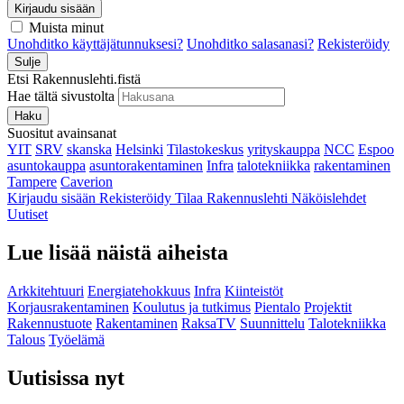
Kirjaudu sisään
Muista minut
Unohditko käyttäjätunnuksesi?
Unohditko salasanasi?
Rekisteröidy
Sulje
Etsi Rakennuslehti.fistä
Hae tältä sivustolta
Haku
Suositut avainsanat
YIT
SRV
skanska
Helsinki
Tilastokeskus
yrityskauppa
NCC
Espoo
asuntokauppa
asuntorakentaminen
Infra
talotekniikka
rakentaminen
Tampere
Caverion
Kirjaudu sisään
Rekisteröidy
Tilaa Rakennuslehti
Näköislehdet
Uutiset
Lue lisää näistä aiheista
Arkkitehtuuri
Energiatehokkuus
Infra
Kiinteistöt
Korjausrakentaminen
Koulutus ja tutkimus
Pientalo
Projektit
Rakennustuote
Rakentaminen
RaksaTV
Suunnittelu
Talotekniikka
Talous
Työelämä
Uutisissa nyt