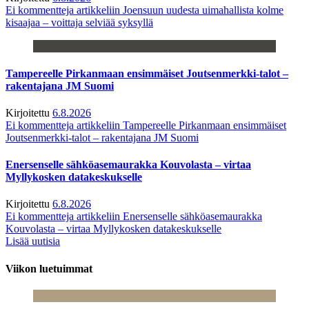
Ei kommentteja
artikkeliin Joensuun uudesta uimahallista kolme
kisaajaa – voittaja selviää syksyllä
Tampereelle Pirkanmaan ensimmäiset Joutsenmerkki-talot –
rakentajana JM Suomi
Kirjoitettu
6.8.2026
Ei kommentteja
artikkeliin Tampereelle Pirkanmaan ensimmäiset
Joutsenmerkki-talot – rakentajana JM Suomi
Enersenselle sähköasemaurakka Kouvolasta – virtaa
Myllykosken datakeskukselle
Kirjoitettu
6.8.2026
Ei kommentteja
artikkeliin Enersenselle sähköasemaurakka
Kouvolasta – virtaa Myllykosken datakeskukselle
Lisää uutisia
Viikon luetuimmat