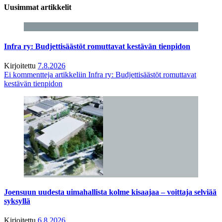
Uusimmat artikkelit
Infra ry: Budjettisäästöt romuttavat kestävän tienpidon
Kirjoitettu
7.8.2026
Ei kommentteja
artikkeliin Infra ry: Budjettisäästöt romuttavat
kestävän tienpidon
Joensuun uudesta uimahallista kolme kisaajaa – voittaja selviää
syksyllä
Kirjoitettu
6.8.2026