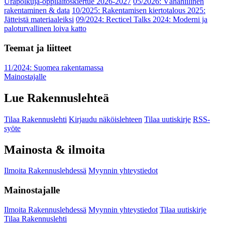
Urapolkuja-oppilaitoskiertue 2026-2027
05/2026: Vähähiilinen
rakentaminen & data
10/2025: Rakentamisen kiertotalous 2025:
Jätteistä materiaaleiksi
09/2024: Recticel Talks 2024: Moderni ja
paloturvallinen loiva katto
Teemat ja liitteet
11/2024: Suomea rakentamassa
Mainostajalle
Lue Rakennuslehteä
Tilaa Rakennuslehti
Kirjaudu näköislehteen
Tilaa uutiskirje
RSS-
syöte
Mainosta & ilmoita
Ilmoita Rakennuslehdessä
Myynnin yhteystiedot
Mainostajalle
Ilmoita Rakennuslehdessä
Myynnin yhteystiedot
Tilaa uutiskirje
Tilaa Rakennuslehti