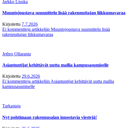
Jarkko Liuska
Muuntojoustava suunnittelu lisää rakennuttajan liikkumavaraa
Kirjoitettu
7.7.2026
Ei kommentteja
artikkeliin Muuntojoustava suunnittelu lisää
rakennuttajan liikkumavaraa
Jethro Ollaranta
Asiantuntijat kehittävät uutta mallia kampusasumiselle
Kirjoitettu
29.6.2026
Ei kommentteja
artikkeliin Asiantuntijat kehittävät uutta mallia
kampusasumiselle
Tarkastaja
Nyt pohtimaan rakennusalan innostavia viestejä!