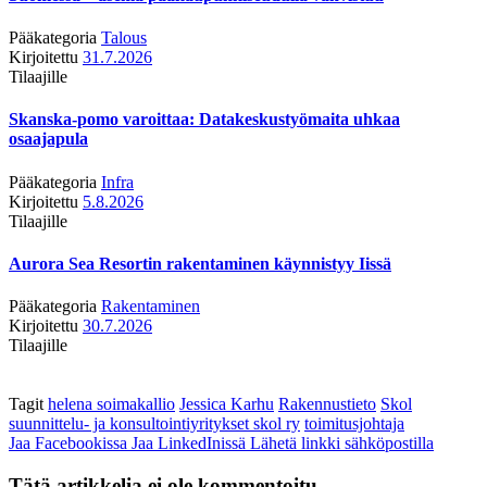
Pääkategoria
Talous
Kirjoitettu
31.7.2026
Tilaajille
Skanska-pomo varoittaa: Datakeskustyömaita uhkaa
osaajapula
Pääkategoria
Infra
Kirjoitettu
5.8.2026
Tilaajille
Aurora Sea Resortin rakentaminen käynnistyy Iissä
Pääkategoria
Rakentaminen
Kirjoitettu
30.7.2026
Tilaajille
Tagit
helena soimakallio
Jessica Karhu
Rakennustieto
Skol
suunnittelu- ja konsultointiyritykset skol ry
toimitusjohtaja
Jaa Facebookissa
Jaa LinkedInissä
Lähetä linkki sähköpostilla
Tätä artikkelia ei ole kommentoitu