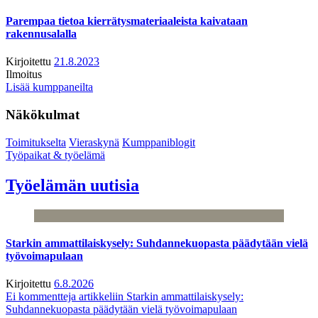
Parempaa tietoa kierrätysmateriaaleista kaivataan
rakennusalalla
Kirjoitettu
21.8.2023
Ilmoitus
Lisää kumppaneilta
Näkökulmat
Toimitukselta
Vieraskynä
Kumppaniblogit
Työpaikat & työelämä
Työelämän uutisia
Starkin ammattilaiskysely: Suhdannekuopasta päädytään vielä
työvoimapulaan
Kirjoitettu
6.8.2026
Ei kommentteja
artikkeliin Starkin ammattilaiskysely:
Suhdannekuopasta päädytään vielä työvoimapulaan