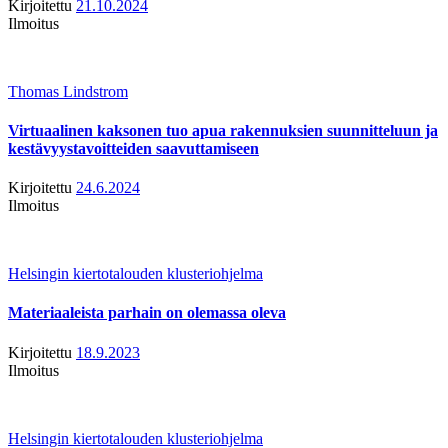
Kirjoitettu
21.10.2024
Ilmoitus
Thomas Lindstrom
Virtuaalinen kaksonen tuo apua rakennuksien suunnitteluun ja
kestävyystavoitteiden saavuttamiseen
Kirjoitettu
24.6.2024
Ilmoitus
Helsingin kiertotalouden klusteriohjelma
Materiaaleista parhain on olemassa oleva
Kirjoitettu
18.9.2023
Ilmoitus
Helsingin kiertotalouden klusteriohjelma