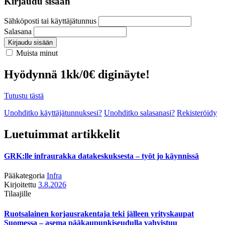
Kirjaudu sisään
Sähköposti tai käyttäjätunnus
Salasana
Kirjaudu sisään
Muista minut
Hyödynnä 1kk/0€ diginäyte!
Tutustu tästä
Unohditko käyttäjätunnuksesi?
Unohditko salasanasi?
Rekisteröidy
Luetuimmat artikkelit
GRK:lle infraurakka datakeskuksesta – työt jo käynnissä
Pääkategoria
Infra
Kirjoitettu
3.8.2026
Tilaajille
Ruotsalainen korjausrakentaja teki jälleen yrityskaupat
Suomessa – asema pääkaupunkiseudulla vahvistuu