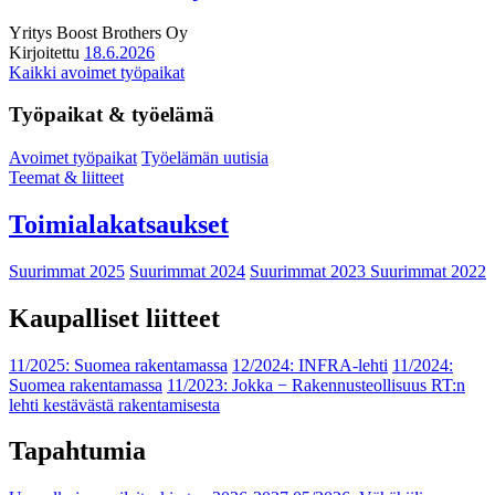
Yritys
Boost Brothers Oy
Kirjoitettu
18.6.2026
Kaikki avoimet työpaikat
Työpaikat & työelämä
Avoimet työpaikat
Työelämän uutisia
Teemat & liitteet
Toimialakatsaukset
Suurimmat 2025
Suurimmat 2024
Suurimmat 2023
Suurimmat 2022
Kaupalliset liitteet
11/2025: Suomea rakentamassa
12/2024: INFRA-lehti
11/2024:
Suomea rakentamassa
11/2023: Jokka − Rakennusteollisuus RT:n
lehti kestävästä rakentamisesta
Tapahtumia