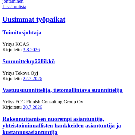
johtaminen
Lisää uutisia
Uusimmat työpaikat
Toimitusjohtaja
Yritys
KOAS
Kirjoitettu
3.8.2026
Suunnittelupäällikkö
Yritys
Tekova Oyj
Kirjoitettu
22.7.2026
Vastuusuunnittelija, tietomallintava suunnittelija
Yritys
FCG Finnish Consulting Group Oy
Kirjoitettu
20.7.2026
Rakennuttamisen nuorempi asiantuntija,
yhteistoiminnallisten hankkeiden asiantuntija ja
kustannusasiantuntija