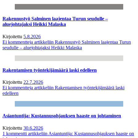
Rakennustyö Salminen laajentaa Turun seudulle –
aluejohtajaksi Heikki Malaska
Kirjoitettu
5.8.2026
Ei kommentteja
artikkeliin Rakennustyö Salminen laajentaa Turun
seudulle – aluejohtajaksi Heikki Malaska
Rakentamisen työntekijämäärä laski edelleen
Kirjoitettu
22.7.2026
Ei kommentteja
artikkeliin Rakentamisen työntekijämäärä laski
edelleen
Asiantuntija: Kustannusohjauksen haaste on johtaminen
Kirjoitettu
30.6.2026
1 kommentti
artikkeliin Asiantuntija: Kustannusohjauksen haaste on