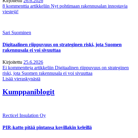
Kirjoitettu
26.6.2026
8 kommenttia
artikkeliin Nyt pohtimaan rakennusalan innostavia
viestejä!
Sari Suominen
Digitaalinen riippuvuus on strateginen riski, jota Suomen
rakennusala ei voi sivuuttaa
Kirjoitettu
25.6.2026
Ei kommentteja
artikkeliin Digitaalinen riippuvuus on strateginen
riski, jota Suomen rakennusala ei voi sivuuttaa
Lisää vieraskynästä
Kumppaniblogit
Recticel Insulation Oy
PIR-katto pitää pintansa kovillakin keleillä