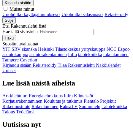
Kirjaudu sisään
Muista minut
Unohditko käyttäjätunnuksesi?
Unohditko salasanasi?
Rekisteröidy
Sulje
Etsi Rakennuslehti.fistä
Hae tältä sivustolta
Haku
Suositut avainsanat
YIT
SRV
skanska
Helsinki
Tilastokeskus
yrityskauppa
NCC
Espoo
asuntokauppa
asuntorakentaminen
Infra
talotekniikka
rakentaminen
Tampere
Caverion
Kirjaudu sisään
Rekisteröidy
Tilaa Rakennuslehti
Näköislehdet
Uutiset
Lue lisää näistä aiheista
Arkkitehtuuri
Energiatehokkuus
Infra
Kiinteistöt
Korjausrakentaminen
Koulutus ja tutkimus
Pientalo
Projektit
Rakennustuote
Rakentaminen
RaksaTV
Suunnittelu
Talotekniikka
Talous
Työelämä
Uutisissa nyt