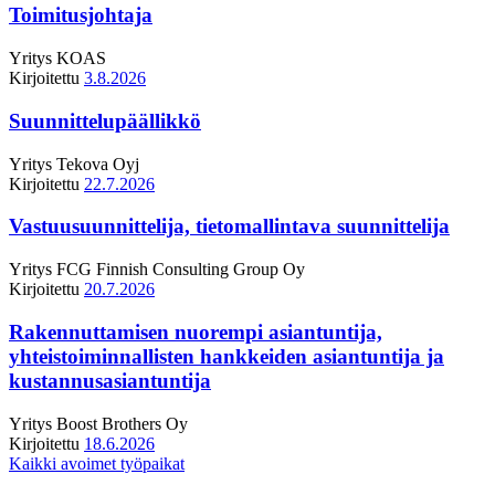
Toimitusjohtaja
Yritys
KOAS
Kirjoitettu
3.8.2026
Suunnittelupäällikkö
Yritys
Tekova Oyj
Kirjoitettu
22.7.2026
Vastuusuunnittelija, tietomallintava suunnittelija
Yritys
FCG Finnish Consulting Group Oy
Kirjoitettu
20.7.2026
Rakennuttamisen nuorempi asiantuntija,
yhteistoiminnallisten hankkeiden asiantuntija ja
kustannusasiantuntija
Yritys
Boost Brothers Oy
Kirjoitettu
18.6.2026
Kaikki avoimet työpaikat