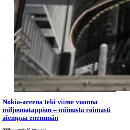
Nokia-areena teki viime vuonna
miljoonatappion – miinusta roimasti
aiempaa enemmän
Pääkategoria
Kiinteistöt