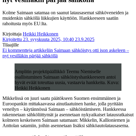
Kolme Saimaan satamaa on saanut latausasemat sähköveneiden ja
muidenkin sähköllä liikkujien käyttöön. Hankkeeseen saatiin
rahoitusta myös EU:lta.
Kirjoittaja
Heikki Heikkonen
Kirjoitettu 23. syyskuuta 2025, 10:40
23.9.2025
Tilaajille
Ei kommentteja
artikkeliin Saimaan sähköistys otti ison askeleen –
nyt vesilläkin pärjää sähköllä
Amplitin projektipäällikkö Teemu Niemiselle
osallistuminen Saimaan sähköistyshankkeeseen antoi
hyvät eväät toteuttaa uusia, vastaavia hankkeita. Kuva:
Heikki Heikkonen
Mikkelissä on juuri saatu päätökseen Suomen ensimmäinen ja
Euroopankin mittakaavassa ainutlaatuinen hanke, jolla pyritään
veneilyn – käytännössä Saimaan – sähköistämiseen. Hankkeessa
rakennetaan sähköliittymät ja asennetaan nykyaikaiset latausratkaisut
kolmeen keskeiseen Saimaan satamaan: Mikkelin, Kallioniemen ja
Anttolan satamiin, joihin asennetaan lisäksi sähköautolatausasema.