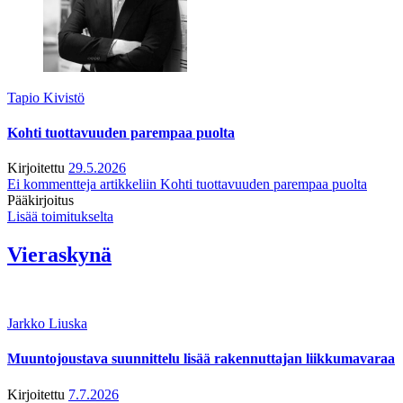
Tapio Kivistö
Kohti tuottavuuden parempaa puolta
Kirjoitettu
29.5.2026
Ei kommentteja
artikkeliin Kohti tuottavuuden parempaa puolta
Pääkirjoitus
Lisää toimitukselta
Vieraskynä
Jarkko Liuska
Muuntojoustava suunnittelu lisää rakennuttajan liikkumavaraa
Kirjoitettu
7.7.2026