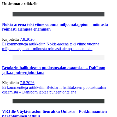
Uusimmat artikkelit
Nokia-areena teki viime vuonna miljoonatappion – miinusta
roimasti aiempaa enemmän
Kirjoitettu
7.8.2026
Ei kommentteja
artikkeliin Nokia-areena teki viime vuonna
miljoonatappion – miinusta roimasti aiempaa enemmän
Betolarin hallitukseen puolustusalan osaamista – Dahlbom
jatkaa puheenjohtajana
Kirjoitettu
7.8.2026
Ei kommentteja
artikkeliin Betolarin hallitukseen puolustusalan
osaamista – Dahlbom jatkaa puheenjohtajana
VRJ:lle Väyläviraston tieurakka Oulusta – Poikkimaantien
parantaminen jatkuu