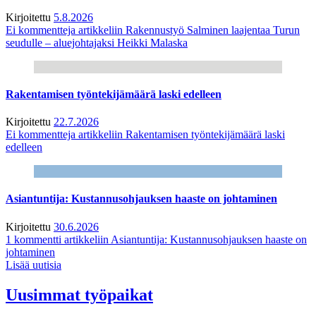
Kirjoitettu
5.8.2026
Ei kommentteja
artikkeliin Rakennustyö Salminen laajentaa Turun
seudulle – aluejohtajaksi Heikki Malaska
Rakentamisen työntekijämäärä laski edelleen
Kirjoitettu
22.7.2026
Ei kommentteja
artikkeliin Rakentamisen työntekijämäärä laski
edelleen
Asiantuntija: Kustannusohjauksen haaste on johtaminen
Kirjoitettu
30.6.2026
1 kommentti
artikkeliin Asiantuntija: Kustannusohjauksen haaste on
johtaminen
Lisää uutisia
Uusimmat työpaikat