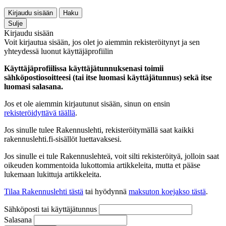
Kirjaudu sisään
Haku
Sulje
Kirjaudu sisään
Voit kirjautua sisään, jos olet jo aiemmin rekisteröitynyt ja sen
yhteydessä luonut käyttäjäprofiilin
Käyttäjäprofiilissa käyttäjätunnuksenasi toimii
sähköpostiosoitteesi (tai itse luomasi käyttäjätunnus) sekä itse
luomasi salasana.
Jos et ole aiemmin kirjautunut sisään, sinun on ensin
rekisteröidyttävä täällä
.
Jos sinulle tulee Rakennuslehti, rekisteröitymällä saat kaikki
rakennuslehti.fi-sisällöt luettavaksesi.
Jos sinulle ei tule Rakennuslehteä, voit silti rekisteröityä, jolloin saat
oikeuden kommentoida lukottomia artikkeleita, mutta et pääse
lukemaan lukittuja artikkeleita.
Tilaa Rakennuslehti tästä
tai hyödynnä
maksuton koejakso tästä
.
Sähköposti tai käyttäjätunnus
Salasana