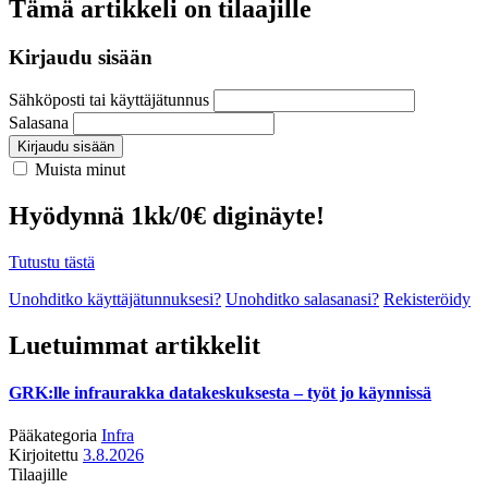
Tämä artikkeli on tilaajille
Kirjaudu sisään
Sähköposti tai käyttäjätunnus
Salasana
Kirjaudu sisään
Muista minut
Hyödynnä 1kk/0€ diginäyte!
Tutustu tästä
Unohditko käyttäjätunnuksesi?
Unohditko salasanasi?
Rekisteröidy
Luetuimmat artikkelit
GRK:lle infraurakka datakeskuksesta – työt jo käynnissä
Pääkategoria
Infra
Kirjoitettu
3.8.2026
Tilaajille