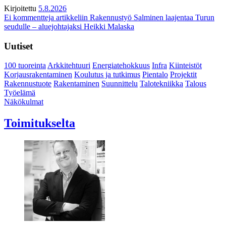
Kirjoitettu
5.8.2026
Ei kommentteja
artikkeliin Rakennustyö Salminen laajentaa Turun
seudulle – aluejohtajaksi Heikki Malaska
Uutiset
100 tuoreinta
Arkkitehtuuri
Energiatehokkuus
Infra
Kiinteistöt
Korjausrakentaminen
Koulutus ja tutkimus
Pientalo
Projektit
Rakennustuote
Rakentaminen
Suunnittelu
Talotekniikka
Talous
Työelämä
Näkökulmat
Toimitukselta