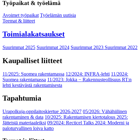
Työpaikat & työelämä
Avoimet työpaikat
Työelämän uutisia
Teemat & liitteet
Toimialakatsaukset
Suurimmat 2025
Suurimmat 2024
Suurimmat 2023
Suurimmat 2022
Kaupalliset liitteet
11/2025: Suomea rakentamassa
12/2024: INFRA-lehti
11/2024:
Suomea rakentamassa
11/2023: Jokka − Rakennusteollisuus RT:n
lehti kestävästä rakentamisesta
Tapahtumia
Urapolkuja-oppilaitoskiertue 2026-2027
05/2026: Vähähiilinen
rakentaminen & data
10/2025: Rakentamisen kiertotalous 2025:
Jätteistä materiaaleiksi
09/2024: Recticel Talks 2024: Moderni ja
paloturvallinen loiva katto