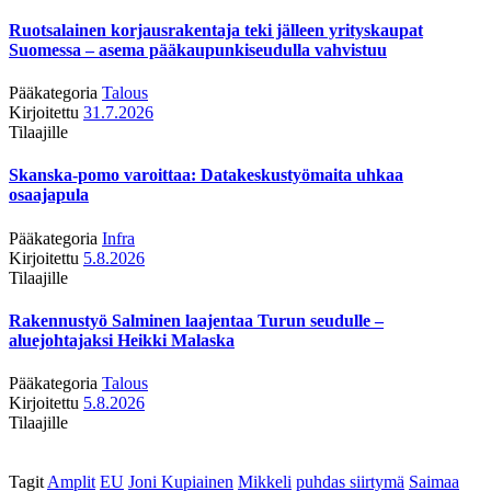
Ruotsalainen korjausrakentaja teki jälleen yrityskaupat
Suomessa – asema pääkaupunkiseudulla vahvistuu
Pääkategoria
Talous
Kirjoitettu
31.7.2026
Tilaajille
Skanska-pomo varoittaa: Datakeskustyömaita uhkaa
osaajapula
Pääkategoria
Infra
Kirjoitettu
5.8.2026
Tilaajille
Rakennustyö Salminen laajentaa Turun seudulle –
aluejohtajaksi Heikki Malaska
Pääkategoria
Talous
Kirjoitettu
5.8.2026
Tilaajille
Tagit
Amplit
EU
Joni Kupiainen
Mikkeli
puhdas siirtymä
Saimaa