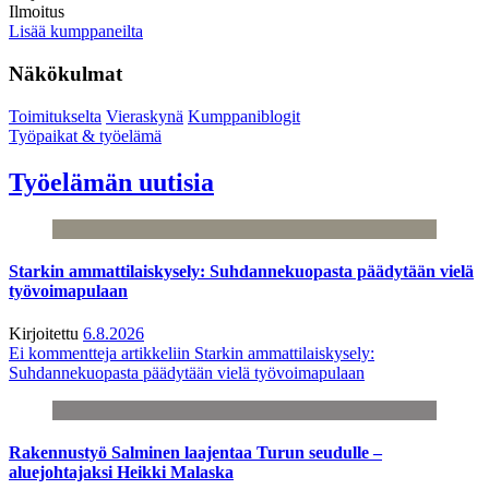
Ilmoitus
Lisää kumppaneilta
Näkökulmat
Toimitukselta
Vieraskynä
Kumppaniblogit
Työpaikat & työelämä
Työelämän uutisia
Starkin ammattilaiskysely: Suhdannekuopasta päädytään vielä
työvoimapulaan
Kirjoitettu
6.8.2026
Ei kommentteja
artikkeliin Starkin ammattilaiskysely:
Suhdannekuopasta päädytään vielä työvoimapulaan
Rakennustyö Salminen laajentaa Turun seudulle –
aluejohtajaksi Heikki Malaska