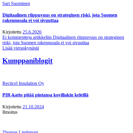
Sari Suominen
Digitaalinen riippuvuus on strateginen riski, jota Suomen
rakennusala ei voi sivuuttaa
Kirjoitettu
25.6.2026
Ei kommentteja
artikkeliin Digitaalinen riippuvuus on strateginen
riski, jota Suomen rakennusala ei voi sivuuttaa
Lisää vieraskynästä
Kumppaniblogit
Recticel Insulation Oy
PIR-katto pitää pintansa kovillakin keleillä
Kirjoitettu
21.10.2024
Ilmoitus
Thomas Lindstrom