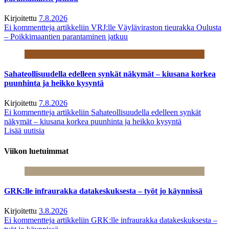
Kirjoitettu
7.8.2026
Ei kommentteja
artikkeliin VRJ:lle Väyläviraston tieurakka Oulusta
– Poikkimaantien parantaminen jatkuu
Sahateollisuudella edelleen synkät näkymät – kiusana korkea
puunhinta ja heikko kysyntä
Kirjoitettu
7.8.2026
Ei kommentteja
artikkeliin Sahateollisuudella edelleen synkät
näkymät – kiusana korkea puunhinta ja heikko kysyntä
Lisää uutisia
Viikon luetuimmat
GRK:lle infraurakka datakeskuksesta – työt jo käynnissä
Kirjoitettu
3.8.2026
Ei kommentteja
artikkeliin GRK:lle infraurakka datakeskuksesta –