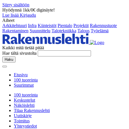
Siirry sisältöön
Hyödynnä 1kk/0€ diginäyte!
Lue lisää
Kirjaudu
Aiheet
Arkkitehtuuri
Infra
Kiinteistöt
Pientalo
Projektit
Rakennustuote
Rakentaminen
Suunnittelu
Talotekniikka
Talous
Työelämä
Kaikki mitä tietää pitää
Hae tältä sivustolta
Haku
Etusivu
100 tuoreinta
Suurimmat
100 tuoreinta
Keskustelut
Näköislehti
Tilaa Rakennuslehti
Uutiskirje
Toimitus
Yhteystiedot