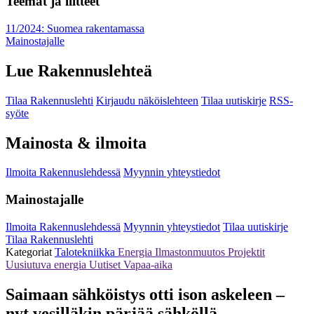
Teemat ja liitteet
11/2024: Suomea rakentamassa
Mainostajalle
Lue Rakennuslehteä
Tilaa Rakennuslehti
Kirjaudu näköislehteen
Tilaa uutiskirje
RSS-
syöte
Mainosta & ilmoita
Ilmoita Rakennuslehdessä
Myynnin yhteystiedot
Mainostajalle
Ilmoita Rakennuslehdessä
Myynnin yhteystiedot
Tilaa uutiskirje
Tilaa Rakennuslehti
Kategoriat
Talotekniikka
Energia
Ilmastonmuutos
Projektit
Uusiutuva energia
Uutiset
Vapaa-aika
Saimaan sähköistys otti ison askeleen –
nyt vesilläkin pärjää sähköllä