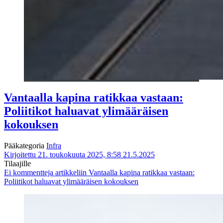
Vantaalla kapina ratikkaa vastaan:
Poliitikot haluavat yli­määräisen
kokouksen
Pääkategoria
Infra
Kirjoitettu 21. toukokuuta 2025, 8:58
21.5.2025
Tilaajille
Ei kommentteja
artikkeliin Vantaalla kapina ratikkaa vastaan:
Poliitikot haluavat yli­määräisen kokouksen