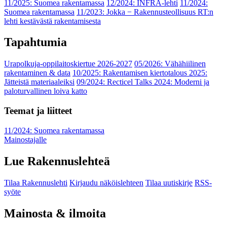
11/2025: Suomea rakentamassa
12/2024: INFRA-lehti
11/2024:
Suomea rakentamassa
11/2023: Jokka − Rakennusteollisuus RT:n
lehti kestävästä rakentamisesta
Tapahtumia
Urapolkuja-oppilaitoskiertue 2026-2027
05/2026: Vähähiilinen
rakentaminen & data
10/2025: Rakentamisen kiertotalous 2025:
Jätteistä materiaaleiksi
09/2024: Recticel Talks 2024: Moderni ja
paloturvallinen loiva katto
Teemat ja liitteet
11/2024: Suomea rakentamassa
Mainostajalle
Lue Rakennuslehteä
Tilaa Rakennuslehti
Kirjaudu näköislehteen
Tilaa uutiskirje
RSS-
syöte
Mainosta & ilmoita