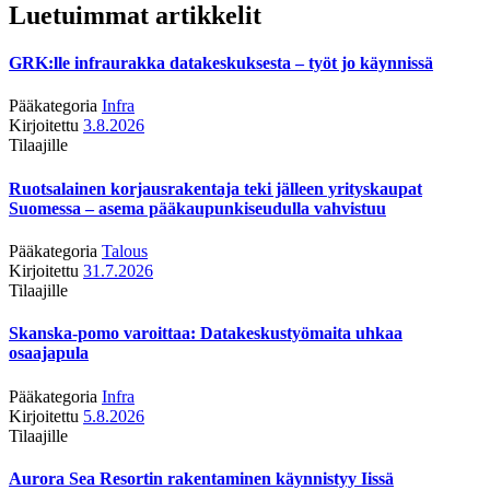
Luetuimmat artikkelit
GRK:lle infraurakka datakeskuksesta – työt jo käynnissä
Pääkategoria
Infra
Kirjoitettu
3.8.2026
Tilaajille
Ruotsalainen korjausrakentaja teki jälleen yrityskaupat
Suomessa – asema pääkaupunkiseudulla vahvistuu
Pääkategoria
Talous
Kirjoitettu
31.7.2026
Tilaajille
Skanska-pomo varoittaa: Datakeskustyömaita uhkaa
osaajapula
Pääkategoria
Infra
Kirjoitettu
5.8.2026
Tilaajille
Aurora Sea Resortin rakentaminen käynnistyy Iissä