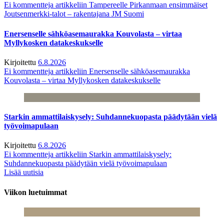
Ei kommentteja
artikkeliin Tampereelle Pirkanmaan ensimmäiset
Joutsenmerkki-talot – rakentajana JM Suomi
Enersenselle sähköasemaurakka Kouvolasta – virtaa
Myllykosken datakeskukselle
Kirjoitettu
6.8.2026
Ei kommentteja
artikkeliin Enersenselle sähköasemaurakka
Kouvolasta – virtaa Myllykosken datakeskukselle
Starkin ammattilaiskysely: Suhdannekuopasta päädytään vielä
työvoimapulaan
Kirjoitettu
6.8.2026
Ei kommentteja
artikkeliin Starkin ammattilaiskysely:
Suhdannekuopasta päädytään vielä työvoimapulaan
Lisää uutisia
Viikon luetuimmat