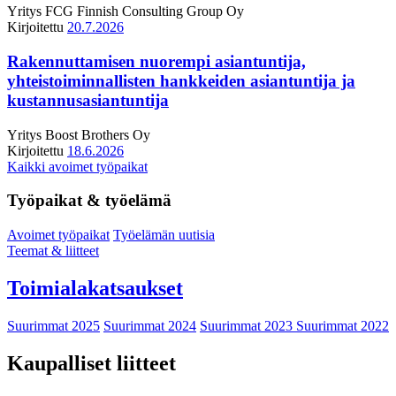
Yritys
FCG Finnish Consulting Group Oy
Kirjoitettu
20.7.2026
Rakennuttamisen nuorempi asiantuntija,
yhteistoiminnallisten hankkeiden asiantuntija ja
kustannusasiantuntija
Yritys
Boost Brothers Oy
Kirjoitettu
18.6.2026
Kaikki avoimet työpaikat
Työpaikat & työelämä
Avoimet työpaikat
Työelämän uutisia
Teemat & liitteet
Toimialakatsaukset
Suurimmat 2025
Suurimmat 2024
Suurimmat 2023
Suurimmat 2022
Kaupalliset liitteet