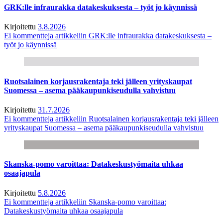
GRK:lle infraurakka datakeskuksesta – työt jo käynnissä
Kirjoitettu
3.8.2026
Ei kommentteja
artikkeliin GRK:lle infraurakka datakeskuksesta –
työt jo käynnissä
Ruotsalainen korjausrakentaja teki jälleen yrityskaupat
Suomessa – asema pääkaupunkiseudulla vahvistuu
Kirjoitettu
31.7.2026
Ei kommentteja
artikkeliin Ruotsalainen korjausrakentaja teki jälleen
yrityskaupat Suomessa – asema pääkaupunkiseudulla vahvistuu
Skanska-pomo varoittaa: Datakeskustyömaita uhkaa
osaajapula
Kirjoitettu
5.8.2026
Ei kommentteja
artikkeliin Skanska-pomo varoittaa:
Datakeskustyömaita uhkaa osaajapula