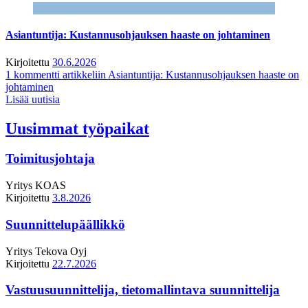
Asiantuntija: Kustannusohjauksen haaste on johtaminen
Kirjoitettu
30.6.2026
1 kommentti
artikkeliin Asiantuntija: Kustannusohjauksen haaste on
johtaminen
Lisää uutisia
Uusimmat työpaikat
Toimitusjohtaja
Yritys
KOAS
Kirjoitettu
3.8.2026
Suunnittelupäällikkö
Yritys
Tekova Oyj
Kirjoitettu
22.7.2026
Vastuusuunnittelija, tietomallintava suunnittelija