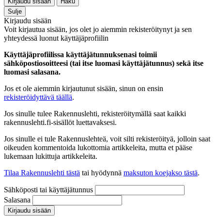
Kirjaudu sisään
Haku
Sulje
Kirjaudu sisään
Voit kirjautua sisään, jos olet jo aiemmin rekisteröitynyt ja sen
yhteydessä luonut käyttäjäprofiilin
Käyttäjäprofiilissa käyttäjätunnuksenasi toimii
sähköpostiosoitteesi (tai itse luomasi käyttäjätunnus) sekä itse
luomasi salasana.
Jos et ole aiemmin kirjautunut sisään, sinun on ensin
rekisteröidyttävä täällä
.
Jos sinulle tulee Rakennuslehti, rekisteröitymällä saat kaikki
rakennuslehti.fi-sisällöt luettavaksesi.
Jos sinulle ei tule Rakennuslehteä, voit silti rekisteröityä, jolloin saat
oikeuden kommentoida lukottomia artikkeleita, mutta et pääse
lukemaan lukittuja artikkeleita.
Tilaa Rakennuslehti tästä
tai hyödynnä
maksuton koejakso tästä
.
Sähköposti tai käyttäjätunnus
Salasana
Kirjaudu sisään