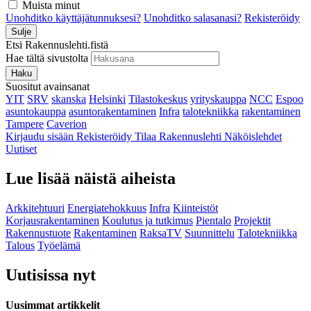
Muista minut
Unohditko käyttäjätunnuksesi?
Unohditko salasanasi?
Rekisteröidy
Sulje
Etsi Rakennuslehti.fistä
Hae tältä sivustolta
Haku
Suositut avainsanat
YIT
SRV
skanska
Helsinki
Tilastokeskus
yrityskauppa
NCC
Espoo
asuntokauppa
asuntorakentaminen
Infra
talotekniikka
rakentaminen
Tampere
Caverion
Kirjaudu sisään
Rekisteröidy
Tilaa Rakennuslehti
Näköislehdet
Uutiset
Lue lisää näistä aiheista
Arkkitehtuuri
Energiatehokkuus
Infra
Kiinteistöt
Korjausrakentaminen
Koulutus ja tutkimus
Pientalo
Projektit
Rakennustuote
Rakentaminen
RaksaTV
Suunnittelu
Talotekniikka
Talous
Työelämä
Uutisissa nyt
Uusimmat artikkelit