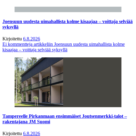
Joensuun uudesta uimahallista kolme kisaajaa – voittaja selviää
syksyllä
Kirjoitettu
6.8.2026
Ei kommentteja
artikkeliin Joensuun uudesta uimahallista kolme
kisaajaa – voittaja selviää syksyllä
Tampereelle Pirkanmaan ensimmäiset Joutsenmerkki-talot –
rakentajana JM Suomi
Kirjoitettu
6.8.2026