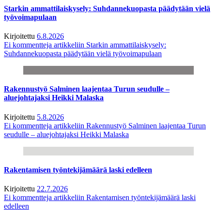
Starkin ammattilaiskysely: Suhdannekuopasta päädytään vielä
työvoimapulaan
Kirjoitettu
6.8.2026
Ei kommentteja
artikkeliin Starkin ammattilaiskysely:
Suhdannekuopasta päädytään vielä työvoimapulaan
Rakennustyö Salminen laajentaa Turun seudulle –
aluejohtajaksi Heikki Malaska
Kirjoitettu
5.8.2026
Ei kommentteja
artikkeliin Rakennustyö Salminen laajentaa Turun
seudulle – aluejohtajaksi Heikki Malaska
Rakentamisen työntekijämäärä laski edelleen
Kirjoitettu
22.7.2026
Ei kommentteja
artikkeliin Rakentamisen työntekijämäärä laski
edelleen