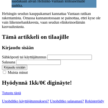
saadakaan aivan Helsinki-Vantaan lentoasemalle
saakka.
Helsingin seudun kauppakamari kannattaa Vantaan ratikan
rakentamista. Omassa kannanotossaan se painottaa, ettei kyse ole
vain liikennehankkeesta, vaan seudun elinkeinoelämän
kasvualustasta.
Tämä artikkeli on tilaajille
Kirjaudu sisään
Sähköposti tai käyttäjätunnus
Salasana
Kirjaudu sisään
Muista minut
Hyödynnä 1kk/0€ diginäyte!
Tutustu tästä
Unohditko käyttäjätunnuksesi?
Unohditko salasanasi?
Rekisteröidy