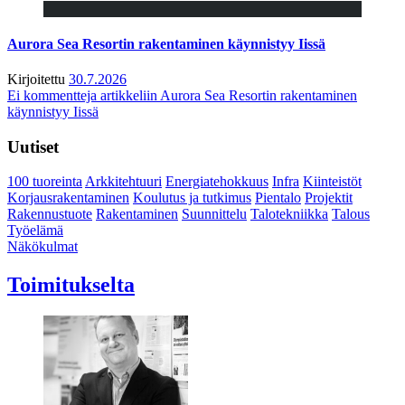
Aurora Sea Resortin rakentaminen käynnistyy Iissä
Kirjoitettu
30.7.2026
Ei kommentteja
artikkeliin Aurora Sea Resortin rakentaminen
käynnistyy Iissä
Uutiset
100 tuoreinta
Arkkitehtuuri
Energiatehokkuus
Infra
Kiinteistöt
Korjausrakentaminen
Koulutus ja tutkimus
Pientalo
Projektit
Rakennustuote
Rakentaminen
Suunnittelu
Talotekniikka
Talous
Työelämä
Näkökulmat
Toimitukselta