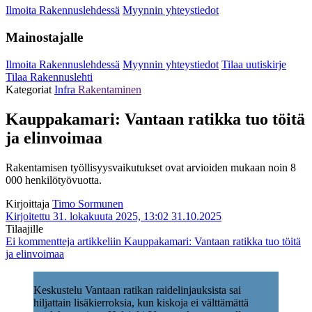
Ilmoita Rakennuslehdessä
Myynnin yhteystiedot
Mainostajalle
Ilmoita Rakennuslehdessä
Myynnin yhteystiedot
Tilaa uutiskirje
Tilaa Rakennuslehti
Kategoriat
Infra
Rakentaminen
Kauppakamari: Vantaan ratikka tuo töitä
ja elinvoimaa
Rakentamisen työllisyysvaikutukset ovat arvioiden mukaan noin 8
000 henkilötyövuotta.
Kirjoittaja
Timo Sormunen
Kirjoitettu 31. lokakuuta 2025, 13:02
31.10.2025
Tilaajille
Ei kommentteja
artikkeliin Kauppakamari: Vantaan ratikka tuo töitä
ja elinvoimaa
Keskustelu Vantaan ratikan raidelinjauksista sai
hiljattain lisäkierroksia, kun kiskoja ei välttämättä