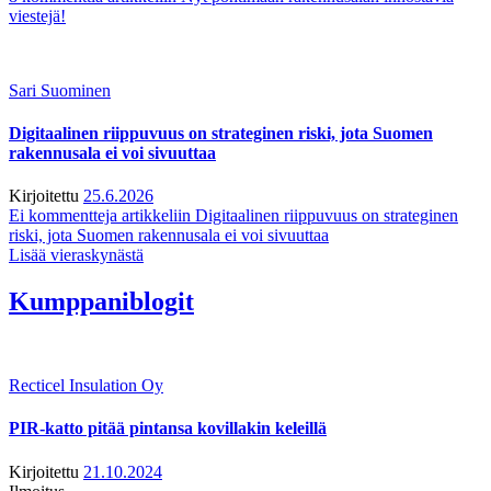
viestejä!
Sari Suominen
Digitaalinen riippuvuus on strateginen riski, jota Suomen
rakennusala ei voi sivuuttaa
Kirjoitettu
25.6.2026
Ei kommentteja
artikkeliin Digitaalinen riippuvuus on strateginen
riski, jota Suomen rakennusala ei voi sivuuttaa
Lisää vieraskynästä
Kumppaniblogit
Recticel Insulation Oy
PIR-katto pitää pintansa kovillakin keleillä
Kirjoitettu
21.10.2024