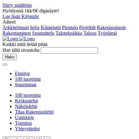
Siirry sisältöön
Hyödynnä 1kk/0€ diginäyte!
Lue lisää
Kirjaudu
Aiheet
Arkkitehtuuri
Infra
Kiinteistöt
Pientalo
Projektit
Rakennustuote
Rakentaminen
Suunnittelu
Talotekniikka
Talous
Työelämä
Kaikki mitä tietää pitää
Hae tältä sivustolta
Haku
Etusivu
100 tuoreinta
Suurimmat
100 tuoreinta
Keskustelut
Näköislehti
Tilaa Rakennuslehti
Uutiskirje
Toimitus
Yhteystiedot