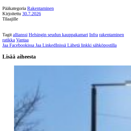
Pääkategoria
Rakentaminen
Kirjoitettu
30.7.2026
Tilaajille
Tagit
allianssi
Helsingin seudun kauppakamari
Infra
rakentaminen
ratikka
Vantaa
Jaa Facebookissa
Jaa LinkedInissä
Lähetä linkki sähköpostilla
Lisää aiheesta