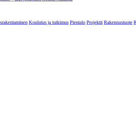
srakentaminen
Koulutus ja tutkimus
Pientalo
Projektit
Rakennustuote
R