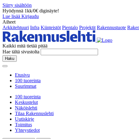
Siirry sisältöön
Hyödynnä 1kk/0€ diginäyte!
Lue lisää
Kirjaudu
Aiheet
Arkkitehtuuri
Infra
Kiinteistöt
Pientalo
Projektit
Rakennustuote
Raken
Kaikki mitä tietää pitää
Hae tältä sivustolta
Haku
Etusivu
100 tuoreinta
Suurimmat
100 tuoreinta
Keskustelut
Näköislehti
Tilaa Rakennuslehti
Uutiskirje
Toimitus
Yhteystiedot