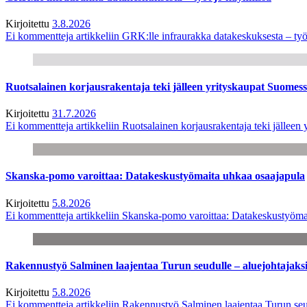
Kirjoitettu
3.8.2026
Ei kommentteja
artikkeliin GRK:lle infraurakka datakeskuksesta – työ
Ruotsalainen korjausrakentaja teki jälleen yrityskaupat Suome
Kirjoitettu
31.7.2026
Ei kommentteja
artikkeliin Ruotsalainen korjausrakentaja teki jälle
Skanska-pomo varoittaa: Datakeskustyömaita uhkaa osaajapula
Kirjoitettu
5.8.2026
Ei kommentteja
artikkeliin Skanska-pomo varoittaa: Datakeskustyöma
Rakennustyö Salminen laajentaa Turun seudulle – aluejohtajaks
Kirjoitettu
5.8.2026
Ei kommentteja
artikkeliin Rakennustyö Salminen laajentaa Turun seu