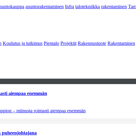
asuntokauppa
asuntorakentaminen
Infra
talotekniikka
rakentaminen
Tam
n
Koulutus ja tutkimus
Pientalo
Projektit
Rakennustuote
Rakentaminen
imasti aiempaa enemmän
tappion – miinusta roimasti aiempaa enemmän
aa puheenjohtajana