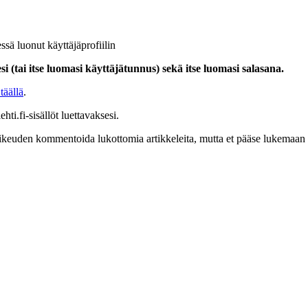
ssä luonut käyttäjäprofiilin
i (tai itse luomasi käyttäjätunnus) sekä itse luomasi salasana.
täällä
.
hti.fi-sisällöt luettavaksesi.
at oikeuden kommentoida lukottomia artikkeleita, mutta et pääse lukemaan l