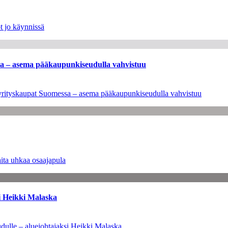
t jo käynnissä
ssa – asema pääkaupunkiseudulla vahvistuu
en yrityskaupat Suomessa – asema pääkaupunkiseudulla vahvistuu
ita uhkaa osaajapula
i Heikki Malaska
dulle – aluejohtajaksi Heikki Malaska