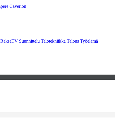
pere
Caverion
RaksaTV
Suunnittelu
Talotekniikka
Talous
Työelämä