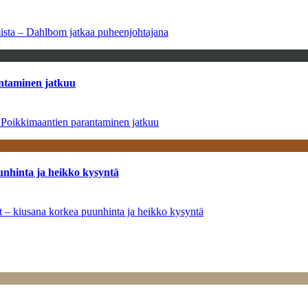
amista – Dahlbom jatkaa puheenjohtajana
antaminen jatkuu
– Poikkimaantien parantaminen jatkuu
unhinta ja heikko kysyntä
ät – kiusana korkea puunhinta ja heikko kysyntä