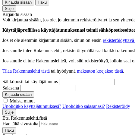
Kirjaudu sisään
Haku
Sulje
Kirjaudu sisään
Voit kirjautua sisään, jos olet jo aiemmin rekisteröitynyt ja sen yhteyde
Käyttäjäprofiilissa käyttäjätunnuksenasi toimii sähköpostiosoittees
Jos et ole aiemmin kirjautunut sisään, sinun on ensin
rekisteröidyttävä 
Jos sinulle tulee Rakennuslehti, rekisteröitymällä saat kaikki rakennusle
Jos sinulle ei tule Rakennuslehteä, voit silti rekisteröityä, jolloin sa
Tilaa Rakennuslehti tästä
tai hyödynnä
maksuton koejakso tästä
.
Sähköposti tai käyttäjätunnus
Salasana
Kirjaudu sisään
Muista minut
Unohditko käyttäjätunnuksesi?
Unohditko salasanasi?
Rekisteröidy
Sulje
Etsi Rakennuslehti.fistä
Hae tältä sivustolta
Haku