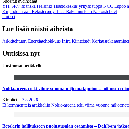
Suositut avainsanat
YIT
SRV
skanska
Helsinki
Tilastokeskus
yrityskauppa
NCC
Espoo
Kirjaudu sisään
Rekisteröidy
Tilaa Rakennuslehti
Näköislehdet
Uutiset
Lue lisää näistä aiheista
Arkkitehtuuri
Energiatehokkuus
Infra
Kiinteistöt
Korjausrakentamine
Uutisissa nyt
Uusimmat artikkelit
Nokia-areena teki viime vuonna miljoonatappion – miinusta ro
Kirjoitettu
7.8.2026
Ei kommentteja
artikkeliin Nokia-areena teki viime vuonna miljoona
Betolarin hallitukseen puolustusalan osaamista – Dahlbom jatk