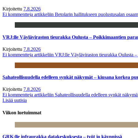
Kirjoitettu
7.8.2026
Ei kommentteja
artikkeliin Betolarin hallitukseen puolustusalan osa
VRJ:lle Väyläviraston tieurakka Oulusta – Poikkimaantien par
Kirjoitettu
7.8.2026
Ei kommentteja
artikkeliin VRJ:lle Väyläviraston tieurakka Oulusta 
Sahateollisuudella edelleen synkät näkymät – kiusana korkea pu
Kirjoitettu
7.8.2026
Ei kommentteja
artikkeliin Sahateollisuudella edelleen synkät näkym
Lisää uutisia
Viikon luetuimmat
GRK:lle infraurakka datakeskuksesta – työt jo käynnissä