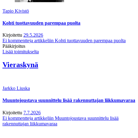
Tapio Kivistö
Kohti tuottavuuden parempaa puolta
Kirjoitettu
29.5.2026
Ei kommentteja
artikkeliin Kohti tuottavuuden parempaa puolta
Pääkirjoitus
Lisää toimitukselta
Vieraskynä
Jarkko Liuska
Muuntojoustava suunnittelu lisää rakennuttajan liikkumavaraa
Kirjoitettu
7.7.2026
Ei kommentteja
artikkeliin Muuntojoustava suunnittelu lisää
rakennuttajan liikkumavaraa