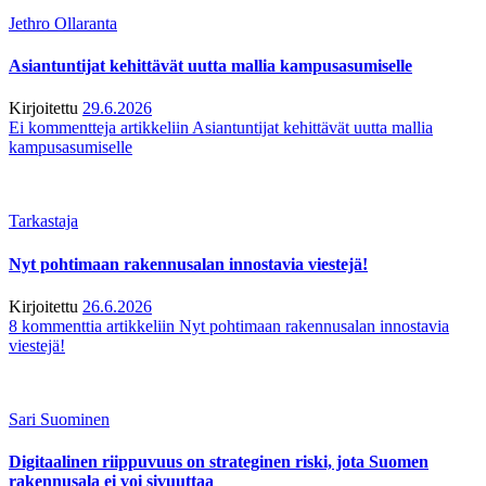
Jethro Ollaranta
Asiantuntijat kehittävät uutta mallia kampusasumiselle
Kirjoitettu
29.6.2026
Ei kommentteja
artikkeliin Asiantuntijat kehittävät uutta mallia
kampusasumiselle
Tarkastaja
Nyt pohtimaan rakennusalan innostavia viestejä!
Kirjoitettu
26.6.2026
8 kommenttia
artikkeliin Nyt pohtimaan rakennusalan innostavia
viestejä!
Sari Suominen
Digitaalinen riippuvuus on strateginen riski, jota Suomen
rakennusala ei voi sivuuttaa