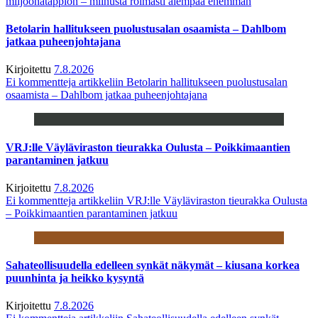
miljoonatappion – miinusta roimasti aiempaa enemmän
Betolarin hallitukseen puolustusalan osaamista – Dahlbom
jatkaa puheenjohtajana
Kirjoitettu
7.8.2026
Ei kommentteja
artikkeliin Betolarin hallitukseen puolustusalan
osaamista – Dahlbom jatkaa puheenjohtajana
VRJ:lle Väyläviraston tieurakka Oulusta – Poikkimaantien
parantaminen jatkuu
Kirjoitettu
7.8.2026
Ei kommentteja
artikkeliin VRJ:lle Väyläviraston tieurakka Oulusta
– Poikkimaantien parantaminen jatkuu
Sahateollisuudella edelleen synkät näkymät – kiusana korkea
puunhinta ja heikko kysyntä
Kirjoitettu
7.8.2026