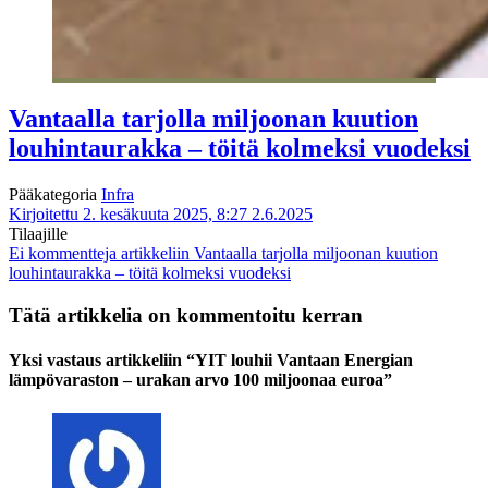
Vantaalla tarjolla miljoonan kuution
louhintaurakka – töitä kolmeksi vuodeksi
Pääkategoria
Infra
Kirjoitettu 2. kesäkuuta 2025, 8:27
2.6.2025
Tilaajille
Ei kommentteja
artikkeliin Vantaalla tarjolla miljoonan kuution
louhintaurakka – töitä kolmeksi vuodeksi
Tätä artikkelia on kommentoitu kerran
Yksi vastaus artikkeliin “YIT louhii Vantaan Energian
lämpövaraston – urakan arvo 100 miljoonaa euroa”