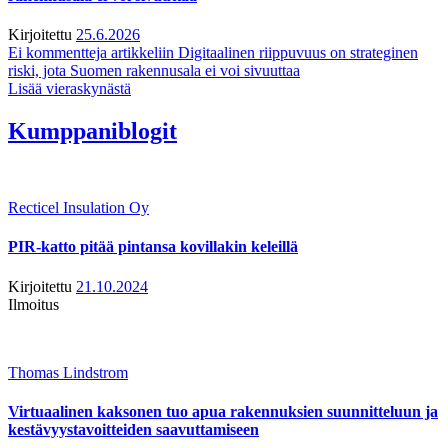
Kirjoitettu
25.6.2026
Ei kommentteja
artikkeliin Digitaalinen riippuvuus on strateginen
riski, jota Suomen rakennusala ei voi sivuuttaa
Lisää vieraskynästä
Kumppaniblogit
Recticel Insulation Oy
PIR-katto pitää pintansa kovillakin keleillä
Kirjoitettu
21.10.2024
Ilmoitus
Thomas Lindstrom
Virtuaalinen kaksonen tuo apua rakennuksien suunnitteluun ja
kestävyystavoitteiden saavuttamiseen