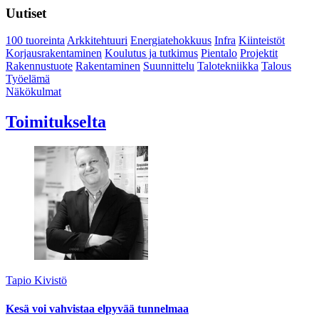
Uutiset
100 tuoreinta
Arkkitehtuuri
Energiatehokkuus
Infra
Kiinteistöt
Korjausrakentaminen
Koulutus ja tutkimus
Pientalo
Projektit
Rakennustuote
Rakentaminen
Suunnittelu
Talotekniikka
Talous
Työelämä
Näkökulmat
Toimitukselta
Tapio Kivistö
Kesä voi vahvistaa elpyvää tunnelmaa