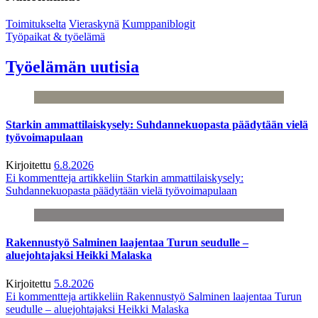
Toimitukselta
Vieraskynä
Kumppaniblogit
Työpaikat & työelämä
Työelämän uutisia
Starkin ammattilaiskysely: Suhdannekuopasta päädytään vielä
työvoimapulaan
Kirjoitettu
6.8.2026
Ei kommentteja
artikkeliin Starkin ammattilaiskysely:
Suhdannekuopasta päädytään vielä työvoimapulaan
Rakennustyö Salminen laajentaa Turun seudulle –
aluejohtajaksi Heikki Malaska
Kirjoitettu
5.8.2026
Ei kommentteja
artikkeliin Rakennustyö Salminen laajentaa Turun
seudulle – aluejohtajaksi Heikki Malaska