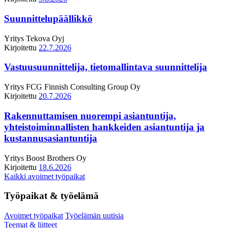
Suunnittelupäällikkö
Yritys
Tekova Oyj
Kirjoitettu
22.7.2026
Vastuusuunnittelija, tietomallintava suunnittelija
Yritys
FCG Finnish Consulting Group Oy
Kirjoitettu
20.7.2026
Rakennuttamisen nuorempi asiantuntija,
yhteistoiminnallisten hankkeiden asiantuntija ja
kustannusasiantuntija
Yritys
Boost Brothers Oy
Kirjoitettu
18.6.2026
Kaikki avoimet työpaikat
Työpaikat & työelämä
Avoimet työpaikat
Työelämän uutisia
Teemat & liitteet