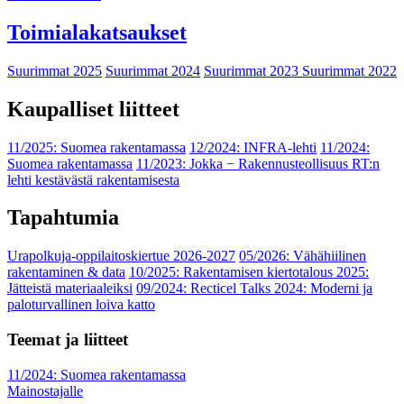
Toimialakatsaukset
Suurimmat 2025
Suurimmat 2024
Suurimmat 2023
Suurimmat 2022
Kaupalliset liitteet
11/2025: Suomea rakentamassa
12/2024: INFRA-lehti
11/2024:
Suomea rakentamassa
11/2023: Jokka − Rakennusteollisuus RT:n
lehti kestävästä rakentamisesta
Tapahtumia
Urapolkuja-oppilaitoskiertue 2026-2027
05/2026: Vähähiilinen
rakentaminen & data
10/2025: Rakentamisen kiertotalous 2025:
Jätteistä materiaaleiksi
09/2024: Recticel Talks 2024: Moderni ja
paloturvallinen loiva katto
Teemat ja liitteet
11/2024: Suomea rakentamassa
Mainostajalle