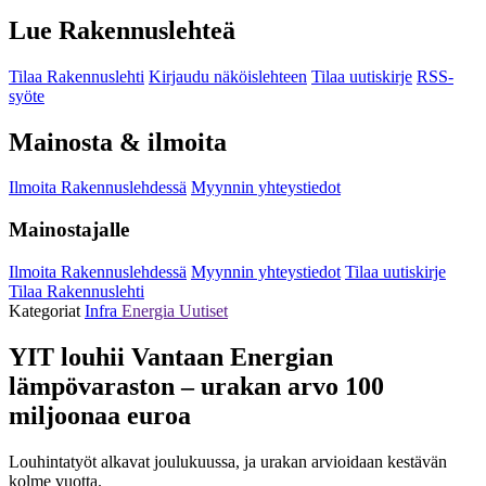
Lue Rakennuslehteä
Tilaa Rakennuslehti
Kirjaudu näköislehteen
Tilaa uutiskirje
RSS-
syöte
Mainosta & ilmoita
Ilmoita Rakennuslehdessä
Myynnin yhteystiedot
Mainostajalle
Ilmoita Rakennuslehdessä
Myynnin yhteystiedot
Tilaa uutiskirje
Tilaa Rakennuslehti
Kategoriat
Infra
Energia
Uutiset
YIT louhii Vantaan Energian
lämpövaraston – urakan arvo 100
miljoonaa euroa
Louhintatyöt alkavat joulukuussa, ja urakan arvioidaan kestävän
kolme vuotta.