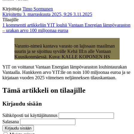
Kirjoittaja
Timo Sormunen
Kirjoitettu 3. marraskuuta 2025, 9:26
3.11.2025
Tilaajille
1 kommentti
artikkeliin YIT louhii Vantaan Energian lämpövaraston
– urakan arvo 100 miljoonaa euroa
Varanto-nimeä kantava varasto on lajissaan maailman
suurin ja se sijoittuu syvälle Kehä III:n alle Vantaan
Kuusikonmäessä. Kuva: KALLE KOPONEN HS
YIT on voittanut Vantaan Energian lämpövaraston louhintaurakan
Vantaalla. Hankkeen arvo YIT:lle on noin 100 miljoonaa euroa ja se
kirjataan vuoden 2025 viimeisen neljänneksen tilauskantaan.
Tämä artikkeli on tilaajille
Kirjaudu sisään
Sähköposti tai käyttäjätunnus
Salasana
Kirjaudu sisään