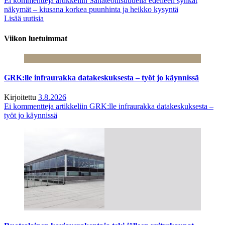
Ei kommentteja
artikkeliin Sahateollisuudella edelleen synkät
näkymät – kiusana korkea puunhinta ja heikko kysyntä
Lisää uutisia
Viikon luetuimmat
GRK:lle infraurakka datakeskuksesta – työt jo käynnissä
Kirjoitettu
3.8.2026
Ei kommentteja
artikkeliin GRK:lle infraurakka datakeskuksesta –
työt jo käynnissä