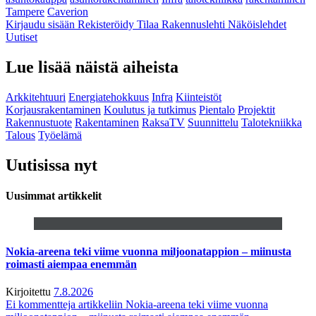
Tampere
Caverion
Kirjaudu sisään
Rekisteröidy
Tilaa Rakennuslehti
Näköislehdet
Uutiset
Lue lisää näistä aiheista
Arkkitehtuuri
Energiatehokkuus
Infra
Kiinteistöt
Korjausrakentaminen
Koulutus ja tutkimus
Pientalo
Projektit
Rakennustuote
Rakentaminen
RaksaTV
Suunnittelu
Talotekniikka
Talous
Työelämä
Uutisissa nyt
Uusimmat artikkelit
Nokia-areena teki viime vuonna miljoonatappion – miinusta
roimasti aiempaa enemmän
Kirjoitettu
7.8.2026
Ei kommentteja
artikkeliin Nokia-areena teki viime vuonna