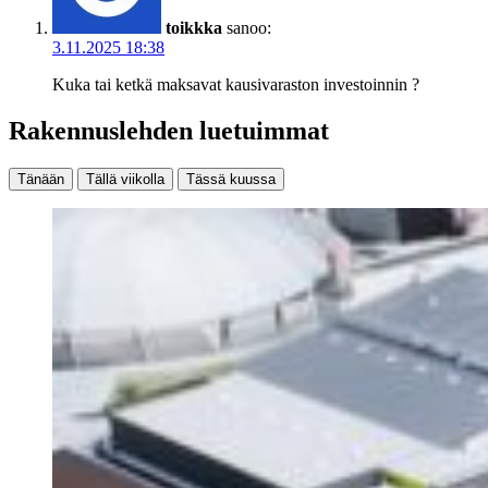
toikkka
sanoo:
3.11.2025 18:38
Kuka tai ketkä maksavat kausivaraston investoinnin ?
Rakennuslehden luetuimmat
Tänään
Tällä viikolla
Tässä kuussa