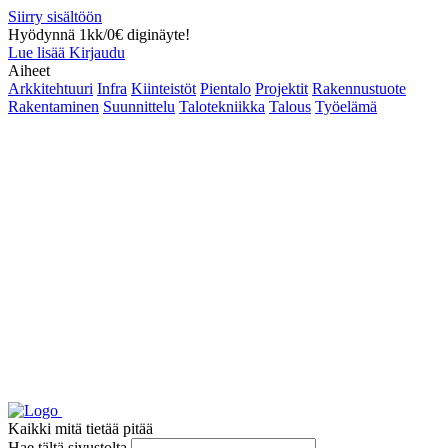
Siirry sisältöön
Hyödynnä 1kk/0€ diginäyte!
Lue lisää
Kirjaudu
Aiheet
Arkkitehtuuri
Infra
Kiinteistöt
Pientalo
Projektit
Rakennustuote
Rakentaminen
Suunnittelu
Talotekniikka
Talous
Työelämä
Kaikki mitä tietää pitää
Hae tältä sivustolta