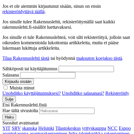
Jos et ole aiemmin kirjautunut sisään, sinun on ensin
rekisteröidyttävä täällä
.
Jos sinulle tulee Rakennuslehti, rekisteröitymällä saat kaikki
rakennuslehti.fi-sisällöt luettavaksesi.
Jos sinulle ei tule Rakennuslehteä, voit silti rekisteröityä, jolloin saat
oikeuden kommentoida lukottomia artikkeleita, mutta et pääse
lukemaan lukittuja artikkeleita.
Tilaa Rakennuslehti tästä
tai hyödynnä
maksuton koejakso tästä
.
Sähköposti tai käyttäjätunnus
Salasana
Kirjaudu sisään
Muista minut
Unohditko käyttäjätunnuksesi?
Unohditko salasanasi?
Rekisteröidy
Sulje
Etsi Rakennuslehti.fistä
Hae tältä sivustolta
Haku
Suositut avainsanat
YIT
SRV
skanska
Helsinki
Tilastokeskus
yrityskauppa
NCC
Espoo
asuntokauppa
asuntorakentaminen
Infra
talotekniikka
rakentaminen