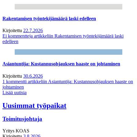
Rakentamisen työntekijämäärä laski edelleen
Kirjoitettu
22.7.2026
Ei kommentteja
artikkeliin Rakentamisen työntekijämäärä laski
edelleen
Asiantuntija: Kustannusohjauksen haaste on johtaminen
Kirjoitettu
30.6.2026
1 kommentti
artikkeliin Asiantuntija: Kustannusohjauksen haaste on
johtaminen
Lisää uutisia
Uusimmat työpaikat
Toimitusjohtaja
Yritys
KOAS
Kirjoitettu
3.8.2026