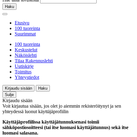
Haku
Etusivu
100 tuoreinta
Suurimmat
100 tuoreinta
Keskustelut
Näköislehti
Tilaa Rakennuslehti
Uutiskirje
Toimitus
Yhteystiedot
Kirjaudu sisään
Haku
Sulje
Kirjaudu sisään
Voit kirjautua sisään, jos olet jo aiemmin rekisteröitynyt ja sen
yhteydessä luonut käyttäjäprofiilin
Käyttäjäprofiilissa käyttäjätunnuksenasi toimii
sähköpostiosoitteesi (tai itse luomasi käyttäjätunnus) sekä itse
luomasi salasana.