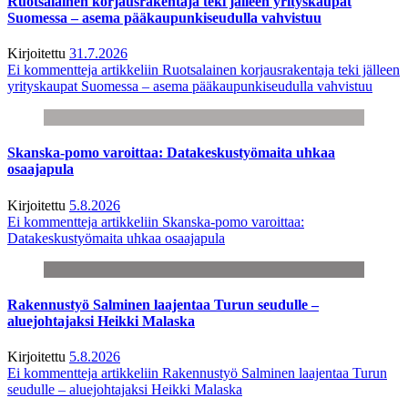
Ruotsalainen korjausrakentaja teki jälleen yrityskaupat
Suomessa – asema pääkaupunkiseudulla vahvistuu
Kirjoitettu
31.7.2026
Ei kommentteja
artikkeliin Ruotsalainen korjausrakentaja teki jälleen
yrityskaupat Suomessa – asema pääkaupunkiseudulla vahvistuu
Skanska-pomo varoittaa: Datakeskustyömaita uhkaa
osaajapula
Kirjoitettu
5.8.2026
Ei kommentteja
artikkeliin Skanska-pomo varoittaa:
Datakeskustyömaita uhkaa osaajapula
Rakennustyö Salminen laajentaa Turun seudulle –
aluejohtajaksi Heikki Malaska
Kirjoitettu
5.8.2026
Ei kommentteja
artikkeliin Rakennustyö Salminen laajentaa Turun
seudulle – aluejohtajaksi Heikki Malaska