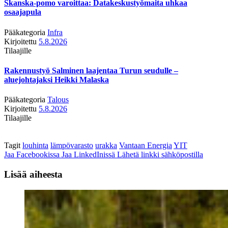
Skanska-pomo varoittaa: Datakeskustyömaita uhkaa
osaajapula
Pääkategoria
Infra
Kirjoitettu
5.8.2026
Tilaajille
Rakennustyö Salminen laajentaa Turun seudulle –
aluejohtajaksi Heikki Malaska
Pääkategoria
Talous
Kirjoitettu
5.8.2026
Tilaajille
Tagit
louhinta
lämpövarasto
urakka
Vantaan Energia
YIT
Jaa Facebookissa
Jaa LinkedInissä
Lähetä linkki sähköpostilla
Lisää aiheesta