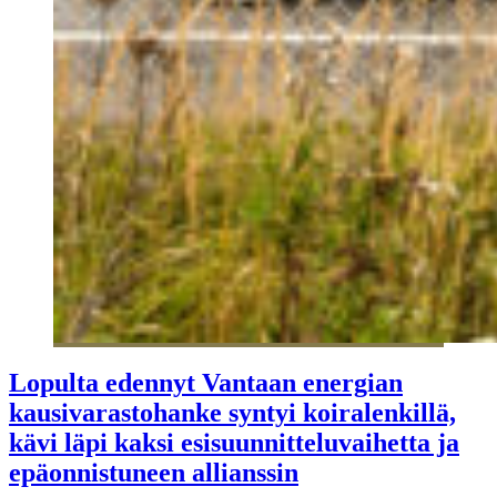
Lopulta edennyt Vantaan energian
kausivarastohanke syntyi koiralenkillä,
kävi läpi kaksi esisuunnitteluvaihetta ja
epäonnistuneen allianssin