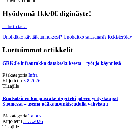
Muista minut
Hyödynnä 1kk/0€ diginäyte!
Tutustu tästä
Unohditko käyttäjätunnuksesi?
Unohditko salasanasi?
Rekisteröidy
Luetuimmat artikkelit
GRK:lle infraurakka datakeskuksesta – työt jo käynnissä
Pääkategoria
Infra
Kirjoitettu
3.8.2026
Tilaajille
Ruotsalainen korjausrakentaja teki jälleen yrityskaupat
Suomessa – asema pääkaupunkiseudulla vahvistuu
Pääkategoria
Talous
Kirjoitettu
31.7.2026
Tilaajille