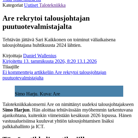
Kategoriat
Uutiset
Talotekniikka
Are rekrytoi talousjohtajan
puutuotevalmistajalta
Tehtävän jättävä Sari Kaikkonen on toiminut väliaikaisena
talousjohtajana huhtikuusta 2024 lähtien.
Kirjoittaja
Daniel Wallenius
Kirjoitettu 13. tammikuuta 2026, 8:20
13.1.2026
Tilaajille
Ei kommentteja
artikkeliin Are rekrytoi talousjohtajan
puutuotevalmistajalta
Simo Harju. Kuva: Are
Talotekniikkakonserni Are on nimittänyt uudeksi talousjohtajakseen
Simo Harjun
. Hän aloittaa tehtävässään myöhemmin tarkentuvana
ajankohtana, kuitenkin viimeistään kesäkuun 2026 lopussa. Hänen
vastuualueisiinsa kuuluvat yhtiön talousjohtamisen lisäksi
palkkahallinto ja ICT.