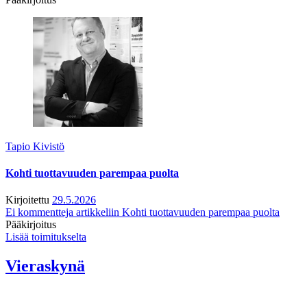
Tapio Kivistö
Kohti tuottavuuden parempaa puolta
Kirjoitettu
29.5.2026
Ei kommentteja
artikkeliin Kohti tuottavuuden parempaa puolta
Pääkirjoitus
Lisää toimitukselta
Vieraskynä