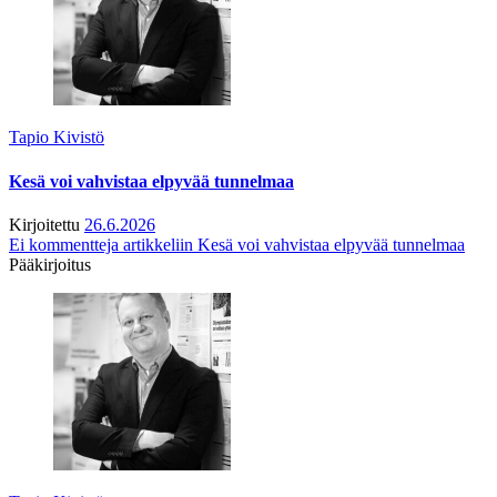
Tapio Kivistö
Kesä voi vahvistaa elpyvää tunnelmaa
Kirjoitettu
26.6.2026
Ei kommentteja
artikkeliin Kesä voi vahvistaa elpyvää tunnelmaa
Pääkirjoitus