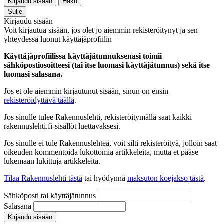
Kirjaudu sisään
Haku
Sulje
Kirjaudu sisään
Voit kirjautua sisään, jos olet jo aiemmin rekisteröitynyt ja sen
yhteydessä luonut käyttäjäprofiilin
Käyttäjäprofiilissa käyttäjätunnuksenasi toimii
sähköpostiosoitteesi (tai itse luomasi käyttäjätunnus) sekä itse
luomasi salasana.
Jos et ole aiemmin kirjautunut sisään, sinun on ensin
rekisteröidyttävä täällä
.
Jos sinulle tulee Rakennuslehti, rekisteröitymällä saat kaikki
rakennuslehti.fi-sisällöt luettavaksesi.
Jos sinulle ei tule Rakennuslehteä, voit silti rekisteröityä, jolloin saat
oikeuden kommentoida lukottomia artikkeleita, mutta et pääse
lukemaan lukittuja artikkeleita.
Tilaa Rakennuslehti tästä
tai hyödynnä
maksuton koejakso tästä
.
Sähköposti tai käyttäjätunnus
Salasana
Kirjaudu sisään