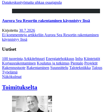
Datakeskustyömaita uhkaa osaajapula
Aurora Sea Resortin rakentaminen käynnistyy Iissä
Kirjoitettu
30.7.2026
Ei kommentteja
artikkeliin Aurora Sea Resortin rakentaminen
käynnistyy Iissä
Uutiset
100 tuoreinta
Arkkitehtuuri
Energiatehokkuus
Infra
Kiinteistöt
Korjausrakentaminen
Koulutus ja tutkimus
Pientalo
Projektit
Rakennustuote
Rakentaminen
Suunnittelu
Talotekniikka
Talous
Työelämä
Näkökulmat
Toimitukselta