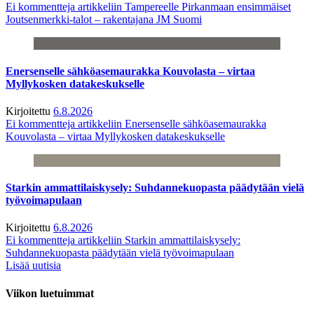
Ei kommentteja
artikkeliin Tampereelle Pirkanmaan ensimmäiset
Joutsenmerkki-talot – rakentajana JM Suomi
Enersenselle sähköasemaurakka Kouvolasta – virtaa
Myllykosken datakeskukselle
Kirjoitettu
6.8.2026
Ei kommentteja
artikkeliin Enersenselle sähköasemaurakka
Kouvolasta – virtaa Myllykosken datakeskukselle
Starkin ammattilaiskysely: Suhdannekuopasta päädytään vielä
työvoimapulaan
Kirjoitettu
6.8.2026
Ei kommentteja
artikkeliin Starkin ammattilaiskysely:
Suhdannekuopasta päädytään vielä työvoimapulaan
Lisää uutisia
Viikon luetuimmat