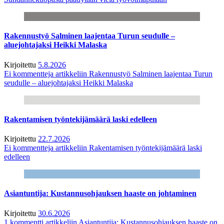
Rakennustyö Salminen laajentaa Turun seudulle –
aluejohtajaksi Heikki Malaska
Kirjoitettu
5.8.2026
Ei kommentteja
artikkeliin Rakennustyö Salminen laajentaa Turun
seudulle – aluejohtajaksi Heikki Malaska
Rakentamisen työntekijämäärä laski edelleen
Kirjoitettu
22.7.2026
Ei kommentteja
artikkeliin Rakentamisen työntekijämäärä laski
edelleen
Asiantuntija: Kustannusohjauksen haaste on johtaminen
Kirjoitettu
30.6.2026
1 kommentti
artikkeliin Asiantuntija: Kustannusohjauksen haaste on