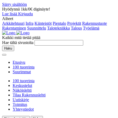
Siirry sisältöön
Hyödynnä 1kk/0€ diginäyte!
Lue lisää
Kirjaudu
Aiheet
Arkkitehtuuri
Infra
Kiinteistöt
Pientalo
Projektit
Rakennustuote
Rakentaminen
Suunnittelu
Talotekniikka
Talous
Työelämä
Kaikki mitä tietää pitää
Hae tältä sivustolta
Haku
Etusivu
100 tuoreinta
Suurimmat
100 tuoreinta
Keskustelut
Näköislehti
Tilaa Rakennuslehti
Uutiskirje
Toimitus
Yhteystiedot