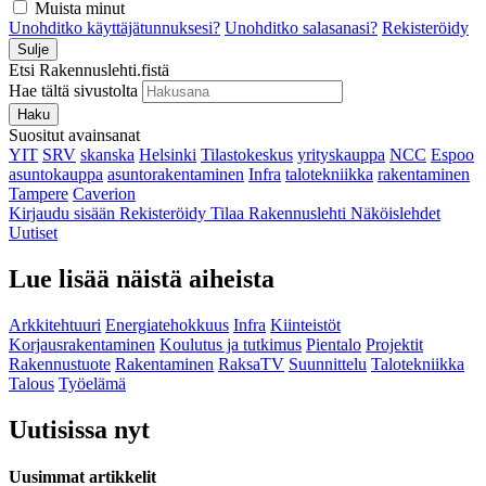
Muista minut
Unohditko käyttäjätunnuksesi?
Unohditko salasanasi?
Rekisteröidy
Sulje
Etsi Rakennuslehti.fistä
Hae tältä sivustolta
Haku
Suositut avainsanat
YIT
SRV
skanska
Helsinki
Tilastokeskus
yrityskauppa
NCC
Espoo
asuntokauppa
asuntorakentaminen
Infra
talotekniikka
rakentaminen
Tampere
Caverion
Kirjaudu sisään
Rekisteröidy
Tilaa Rakennuslehti
Näköislehdet
Uutiset
Lue lisää näistä aiheista
Arkkitehtuuri
Energiatehokkuus
Infra
Kiinteistöt
Korjausrakentaminen
Koulutus ja tutkimus
Pientalo
Projektit
Rakennustuote
Rakentaminen
RaksaTV
Suunnittelu
Talotekniikka
Talous
Työelämä
Uutisissa nyt
Uusimmat artikkelit