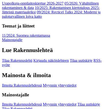
Urapolkuja-oppilaitoskiertue 2026-2027
05/2026: Vähähiilinen
rakentaminen & data
10/2025: Rakentamisen kiertotalous 2025:
Jätteistä materiaaleiksi
09/2024: Recticel Talks 2024: Moderni ja
paloturvallinen loiva katto
Teemat ja liitteet
11/2024: Suomea rakentamassa
Mainostajalle
Lue Rakennuslehteä
Tilaa Rakennuslehti
Kirjaudu näköislehteen
Tilaa uutiskirje
RSS-
syöte
Mainosta & ilmoita
Ilmoita Rakennuslehdessä
Myynnin yhteystiedot
Mainostajalle
Ilmoita Rakennuslehdessä
Myynnin yhteystiedot
Tilaa uutiskirje
Tilaa Rakennuslehti