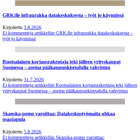
GRK:lle infraurakka datakeskuksesta – työt jo käynnissä
Kirjoitettu
3.8.2026
Ei kommentteja
artikkeliin GRK:lle infraurakka datakeskuksesta –
työt jo käynnissä
Ruotsalainen korjausrakentaja teki jälleen yrityskaupat
Suomessa – asema pääkaupunkiseudulla vahvistuu
Kirjoitettu
31.7.2026
Ei kommentteja
artikkeliin Ruotsalainen korjausrakentaja teki jälleen
yrityskaupat Suomessa – asema pääkaupunkiseudulla vahvistuu
Skanska-pomo varoittaa: Datakeskustyömaita uhkaa
osaajapula
Kirjoitettu
5.8.2026
Ei kommentteja
artikkeliin Skanska-pomo varoittaa: