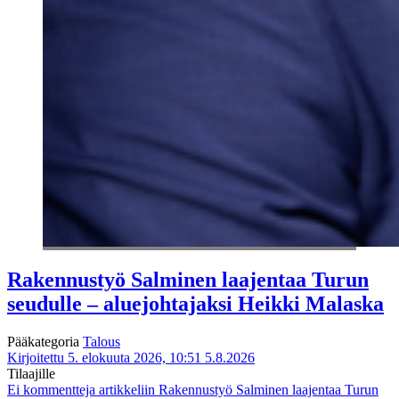
Rakennustyö Salminen laajentaa Turun
seudulle – aluejohtajaksi Heikki Malaska
Pääkategoria
Talous
Kirjoitettu 5. elokuuta 2026, 10:51
5.8.2026
Tilaajille
Ei kommentteja
artikkeliin Rakennustyö Salminen laajentaa Turun