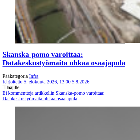
Skanska-pomo varoittaa:
Datakeskustyömaita uhkaa osaajapula
Pääkategoria
Infra
Kirjoitettu 5. elokuuta 2026, 13:00
5.8.2026
Tilaajille
Ei kommentteja
artikkeliin Skanska-pomo varoittaa:
Datakeskustyömaita uhkaa osaajapula