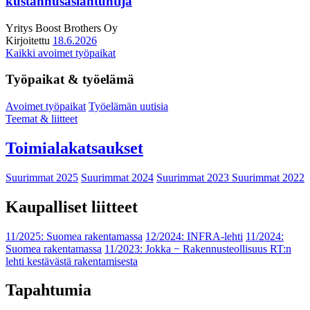
kustannusasiantuntija
Yritys
Boost Brothers Oy
Kirjoitettu
18.6.2026
Kaikki avoimet työpaikat
Työpaikat & työelämä
Avoimet työpaikat
Työelämän uutisia
Teemat & liitteet
Toimialakatsaukset
Suurimmat 2025
Suurimmat 2024
Suurimmat 2023
Suurimmat 2022
Kaupalliset liitteet
11/2025: Suomea rakentamassa
12/2024: INFRA-lehti
11/2024:
Suomea rakentamassa
11/2023: Jokka − Rakennusteollisuus RT:n
lehti kestävästä rakentamisesta
Tapahtumia