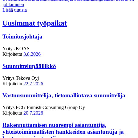
johtaminen
Lisää uutisia
Uusimmat työpaikat
Toimitusjohtaja
Yritys
KOAS
Kirjoitettu
3.8.2026
Suunnittelupäällikkö
Yritys
Tekova Oyj
Kirjoitettu
22.7.2026
Vastuusuunnittelija, tietomallintava suunnittelija
Yritys
FCG Finnish Consulting Group Oy
Kirjoitettu
20.7.2026
Rakennuttamisen nuorempi asiantuntija,
yhteistoiminnallisten hankkeiden asiantuntija ja