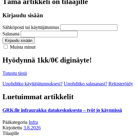
Tämä artikkeli on tilaajille
Kirjaudu sisään
Sähköposti tai käyttäjätunnus
Salasana
Kirjaudu sisään
Muista minut
Hyödynnä 1kk/0€ diginäyte!
Tutustu tästä
Unohditko käyttäjätunnuksesi?
Unohditko salasanasi?
Rekisteröidy
Luetuimmat artikkelit
GRK:lle infraurakka datakeskuksesta – työt jo käynnissä
Pääkategoria
Infra
Kirjoitettu
3.8.2026
Tilaajille