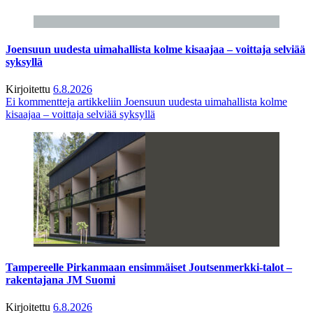
Joensuun uudesta uimahallista kolme kisaajaa – voittaja selviää
syksyllä
Kirjoitettu
6.8.2026
Ei kommentteja
artikkeliin Joensuun uudesta uimahallista kolme
kisaajaa – voittaja selviää syksyllä
Tampereelle Pirkanmaan ensimmäiset Joutsenmerkki-talot –
rakentajana JM Suomi
Kirjoitettu
6.8.2026