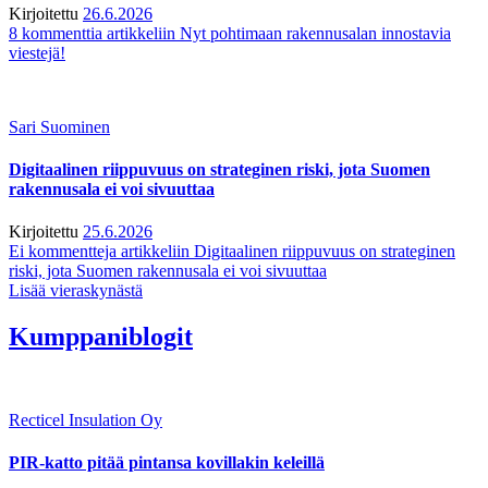
Kirjoitettu
26.6.2026
8 kommenttia
artikkeliin Nyt pohtimaan rakennusalan innostavia
viestejä!
Sari Suominen
Digitaalinen riippuvuus on strateginen riski, jota Suomen
rakennusala ei voi sivuuttaa
Kirjoitettu
25.6.2026
Ei kommentteja
artikkeliin Digitaalinen riippuvuus on strateginen
riski, jota Suomen rakennusala ei voi sivuuttaa
Lisää vieraskynästä
Kumppaniblogit
Recticel Insulation Oy
PIR-katto pitää pintansa kovillakin keleillä