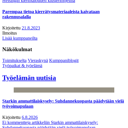
Helsingin kiertotalouden klusteriohjelma
Parempaa tietoa kierrätysmateriaaleista kaivataan
rakennusalalla
Kirjoitettu
21.8.2023
Ilmoitus
Lisää kumppaneilta
Näkökulmat
Toimitukselta
Vieraskynä
Kumppaniblogit
Työpaikat & työelämä
Työelämän uutisia
Starkin ammattilaiskysely: Suhdannekuopasta päädytään vielä
työvoimapulaan
Kirjoitettu
6.8.2026
Ei kommentteja
artikkeliin Starkin ammattilaiskysely:
Suhdannekuopasta päädytään vielä työvoimapulaan