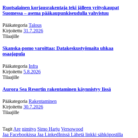
Ruotsalainen korjausrakentaja teki jälleen yrityskaupat
Suomessa – asema pääkaupunkiseudulla vahvistuu
Pääkategoria
Talous
Kirjoitettu
31.7.2026
Tilaajille
Skanska-pomo varoittaa: Datakeskustyömaita uhkaa
osaajapula
Pääkategoria
Infra
Kirjoitettu
5.8.2026
Tilaajille
Aurora Sea Resortin rakentaminen käynnistyy Iissä
Pääkategoria
Rakentaminen
Kirjoitettu
30.7.2026
Tilaajille
Tagit
Are
nimitys
Simo Harju
Versowood
Jaa Facebookissa
Jaa LinkedInissä
Lähetä linkki sähköpostilla