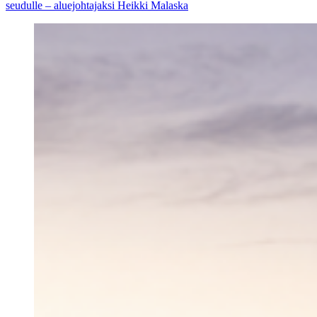
seudulle – aluejohtajaksi Heikki Malaska