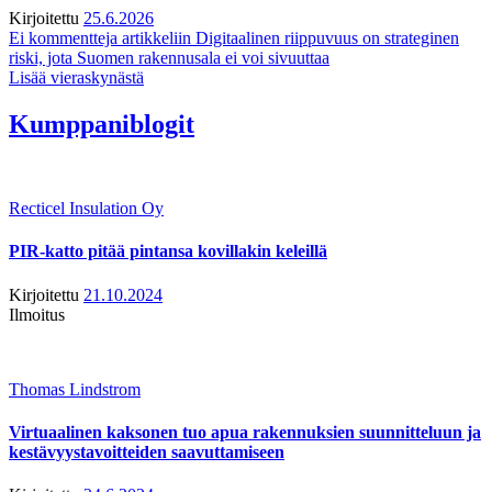
Kirjoitettu
25.6.2026
Ei kommentteja
artikkeliin Digitaalinen riippuvuus on strateginen
riski, jota Suomen rakennusala ei voi sivuuttaa
Lisää vieraskynästä
Kumppaniblogit
Recticel Insulation Oy
PIR-katto pitää pintansa kovillakin keleillä
Kirjoitettu
21.10.2024
Ilmoitus
Thomas Lindstrom
Virtuaalinen kaksonen tuo apua rakennuksien suunnitteluun ja
kestävyystavoitteiden saavuttamiseen