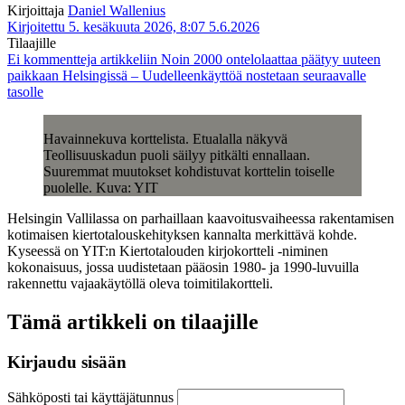
Kirjoittaja
Daniel Wallenius
Kirjoitettu 5. kesäkuuta 2026, 8:07
5.6.2026
Tilaajille
Ei kommentteja
artikkeliin Noin 2000 ontelolaattaa päätyy uuteen
paikkaan Helsingissä – Uudelleenkäyttöä nostetaan seuraavalle
tasolle
Havainnekuva korttelista. Etualalla näkyvä
Teollisuuskadun puoli säilyy pitkälti ennallaan.
Suuremmat muutokset kohdistuvat korttelin toiselle
puolelle. Kuva: YIT
Helsingin Vallilassa on parhaillaan kaavoitusvaiheessa rakentamisen
kotimaisen kiertotalouskehityksen kannalta merkittävä kohde.
Kyseessä on YIT:n Kiertotalouden kirjokortteli -niminen
kokonaisuus, jossa uudistetaan pääosin 1980- ja 1990-luvuilla
rakennettu vajaakäytöllä oleva toimitilakortteli.
Tämä artikkeli on tilaajille
Kirjaudu sisään
Sähköposti tai käyttäjätunnus