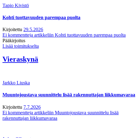
Tapio Kivistö
Kohti tuottavuuden parempaa puolta
Kirjoitettu
29.5.2026
Ei kommentteja
artikkeliin Kohti tuottavuuden parempaa puolta
Pääkirjoitus
Lisää toimitukselta
Vieraskynä
Jarkko Liuska
Muuntojoustava suunnittelu lisää rakennuttajan liikkumavaraa
Kirjoitettu
7.7.2026
Ei kommentteja
artikkeliin Muuntojoustava suunnittelu lisää
rakennuttajan liikkumavaraa