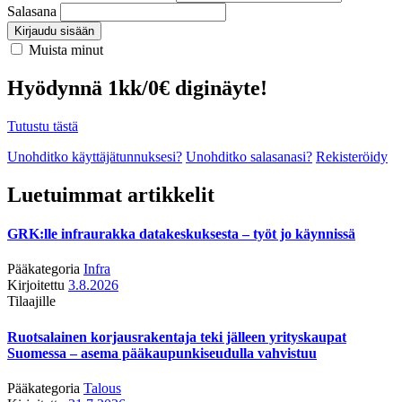
Salasana
Kirjaudu sisään
Muista minut
Hyödynnä 1kk/0€ diginäyte!
Tutustu tästä
Unohditko käyttäjätunnuksesi?
Unohditko salasanasi?
Rekisteröidy
Luetuimmat artikkelit
GRK:lle infraurakka datakeskuksesta – työt jo käynnissä
Pääkategoria
Infra
Kirjoitettu
3.8.2026
Tilaajille
Ruotsalainen korjausrakentaja teki jälleen yrityskaupat
Suomessa – asema pääkaupunkiseudulla vahvistuu
Pääkategoria
Talous