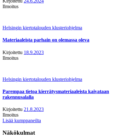
Kirjoitettu
24.6.2024
Ilmoitus
Helsingin kiertotalouden klusteriohjelma
Materiaaleista parhain on olemassa oleva
Kirjoitettu
18.9.2023
Ilmoitus
Helsingin kiertotalouden klusteriohjelma
Parempaa tietoa kierrätysmateriaaleista kaivataan
rakennusalalla
Kirjoitettu
21.8.2023
Ilmoitus
Lisää kumppaneilta
Näkökulmat