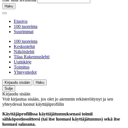
Haku
Etusivu
100 tuoreinta
Suurimmat
100 tuoreinta
Keskustelut
Näköislehti
Tilaa Rakennuslehti
Uutiskirje
Toimitus
Yhteystiedot
Kirjaudu sisään
Haku
Sulje
Kirjaudu sisään
Voit kirjautua sisään, jos olet jo aiemmin rekisteröitynyt ja sen
yhteydessä luonut käyttäjäprofiilin
Käyttäjäprofiilissa käyttäjätunnuksenasi toimii
sähköpostiosoitteesi (tai itse luomasi käyttäjätunnus) sekä itse
luomasi salasana.