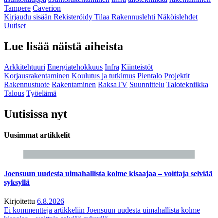
Tampere
Caverion
Kirjaudu sisään
Rekisteröidy
Tilaa Rakennuslehti
Näköislehdet
Uutiset
Lue lisää näistä aiheista
Arkkitehtuuri
Energiatehokkuus
Infra
Kiinteistöt
Korjausrakentaminen
Koulutus ja tutkimus
Pientalo
Projektit
Rakennustuote
Rakentaminen
RaksaTV
Suunnittelu
Talotekniikka
Talous
Työelämä
Uutisissa nyt
Uusimmat artikkelit
Joensuun uudesta uimahallista kolme kisaajaa – voittaja selviää
syksyllä
Kirjoitettu
6.8.2026
Ei kommentteja
artikkeliin Joensuun uudesta uimahallista kolme