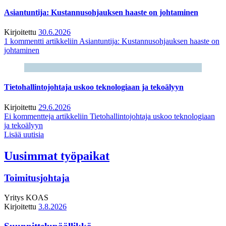
Asiantuntija: Kustannusohjauksen haaste on johtaminen
Kirjoitettu
30.6.2026
1 kommentti
artikkeliin Asiantuntija: Kustannusohjauksen haaste on
johtaminen
Tietohallintojohtaja uskoo teknologiaan ja tekoälyyn
Kirjoitettu
29.6.2026
Ei kommentteja
artikkeliin Tietohallintojohtaja uskoo teknologiaan
ja tekoälyyn
Lisää uutisia
Uusimmat työpaikat
Toimitusjohtaja
Yritys
KOAS
Kirjoitettu
3.8.2026