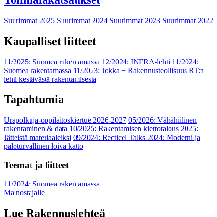
Suurimmat 2025
Suurimmat 2024
Suurimmat 2023
Suurimmat 2022
Kaupalliset liitteet
11/2025: Suomea rakentamassa
12/2024: INFRA-lehti
11/2024:
Suomea rakentamassa
11/2023: Jokka − Rakennusteollisuus RT:n
lehti kestävästä rakentamisesta
Tapahtumia
Urapolkuja-oppilaitoskiertue 2026-2027
05/2026: Vähähiilinen
rakentaminen & data
10/2025: Rakentamisen kiertotalous 2025:
Jätteistä materiaaleiksi
09/2024: Recticel Talks 2024: Moderni ja
paloturvallinen loiva katto
Teemat ja liitteet
11/2024: Suomea rakentamassa
Mainostajalle
Lue Rakennuslehteä