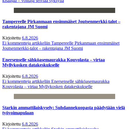
kisaajaa – voittaja selviää syksyllä
Tampereelle Pirkanmaan ensimmäiset Joutsenmerkki-talot –
rakentajana JM Suomi
Kirjoitettu
6.8.2026
Ei kommentteja
artikkeliin Tampereelle Pirkanmaan ensimmäiset
Joutsenmerkki-talot – rakentajana JM Suomi
Enersenselle sähköasemaurakka Kouvolasta – virtaa
Myllykosken datakeskukselle
Kirjoitettu
6.8.2026
Ei kommentteja
artikkeliin Enersenselle sähköasemaurakka
Kouvolasta – virtaa Myllykosken datakeskukselle
Starkin ammattilaiskysely: Suhdannekuopasta päädytään vielä
työvoimapulaan
Kirjoitettu
6.8.2026