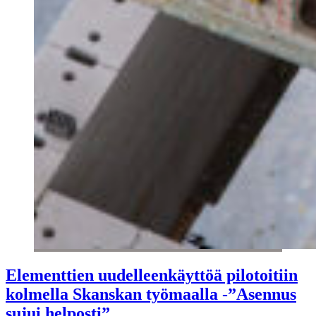
Elementtien uudelleenkäyttöä pilotoitiin
kolmella Skanskan työmaalla -”Asennus
sujui helposti”