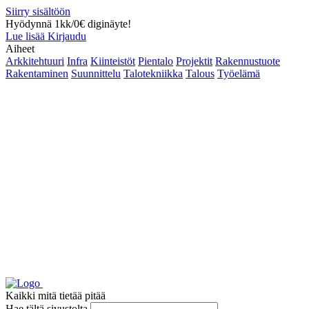
Siirry sisältöön
Hyödynnä 1kk/0€ diginäyte!
Lue lisää
Kirjaudu
Aiheet
Arkkitehtuuri
Infra
Kiinteistöt
Pientalo
Projektit
Rakennustuote
Rakentaminen
Suunnittelu
Talotekniikka
Talous
Työelämä
Kaikki mitä tietää pitää
Hae tältä sivustolta