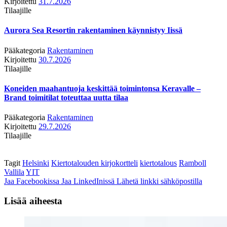
Kirjoitettu
31.7.2026
Tilaajille
Aurora Sea Resortin rakentaminen käynnistyy Iissä
Pääkategoria
Rakentaminen
Kirjoitettu
30.7.2026
Tilaajille
Koneiden maahantuoja keskittää toimintonsa Keravalle –
Brand toimitilat toteuttaa uutta tilaa
Pääkategoria
Rakentaminen
Kirjoitettu
29.7.2026
Tilaajille
Tagit
Helsinki
Kiertotalouden kirjokortteli
kiertotalous
Ramboll
Vallila
YIT
Jaa Facebookissa
Jaa LinkedInissä
Lähetä linkki sähköpostilla
Lisää aiheesta