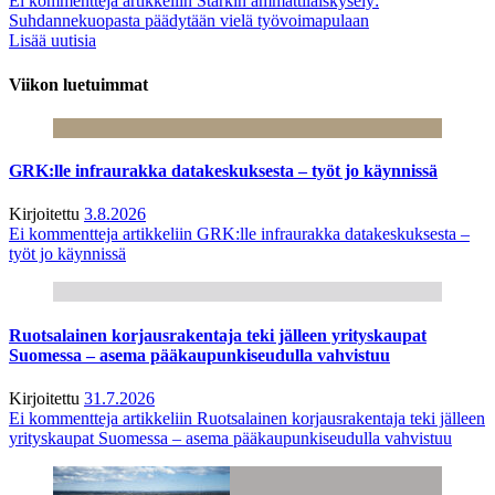
Ei kommentteja
artikkeliin Starkin ammattilaiskysely:
Suhdannekuopasta päädytään vielä työvoimapulaan
Lisää uutisia
Viikon luetuimmat
GRK:lle infraurakka datakeskuksesta – työt jo käynnissä
Kirjoitettu
3.8.2026
Ei kommentteja
artikkeliin GRK:lle infraurakka datakeskuksesta –
työt jo käynnissä
Ruotsalainen korjausrakentaja teki jälleen yrityskaupat
Suomessa – asema pääkaupunkiseudulla vahvistuu
Kirjoitettu
31.7.2026
Ei kommentteja
artikkeliin Ruotsalainen korjausrakentaja teki jälleen
yrityskaupat Suomessa – asema pääkaupunkiseudulla vahvistuu