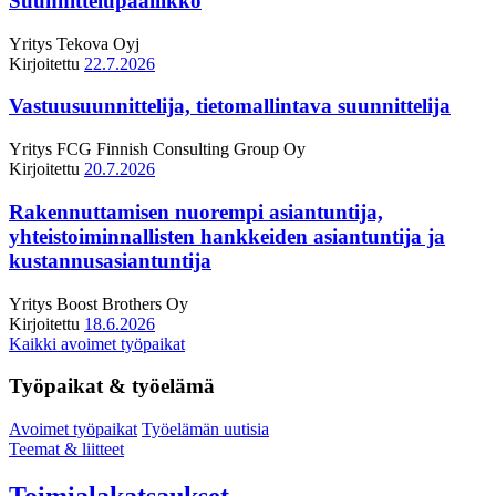
Suunnittelupäällikkö
Yritys
Tekova Oyj
Kirjoitettu
22.7.2026
Vastuusuunnittelija, tietomallintava suunnittelija
Yritys
FCG Finnish Consulting Group Oy
Kirjoitettu
20.7.2026
Rakennuttamisen nuorempi asiantuntija,
yhteistoiminnallisten hankkeiden asiantuntija ja
kustannusasiantuntija
Yritys
Boost Brothers Oy
Kirjoitettu
18.6.2026
Kaikki avoimet työpaikat
Työpaikat & työelämä
Avoimet työpaikat
Työelämän uutisia
Teemat & liitteet
Toimialakatsaukset