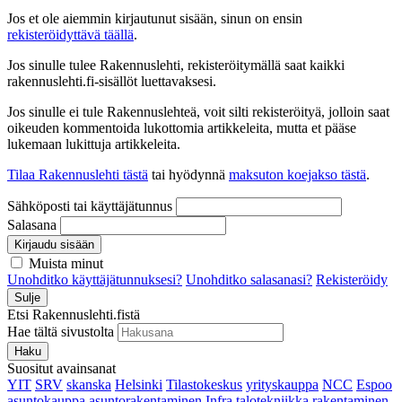
Jos et ole aiemmin kirjautunut sisään, sinun on ensin
rekisteröidyttävä täällä
.
Jos sinulle tulee Rakennuslehti, rekisteröitymällä saat kaikki
rakennuslehti.fi-sisällöt luettavaksesi.
Jos sinulle ei tule Rakennuslehteä, voit silti rekisteröityä, jolloin saat
oikeuden kommentoida lukottomia artikkeleita, mutta et pääse
lukemaan lukittuja artikkeleita.
Tilaa Rakennuslehti tästä
tai hyödynnä
maksuton koejakso tästä
.
Sähköposti tai käyttäjätunnus
Salasana
Kirjaudu sisään
Muista minut
Unohditko käyttäjätunnuksesi?
Unohditko salasanasi?
Rekisteröidy
Sulje
Etsi Rakennuslehti.fistä
Hae tältä sivustolta
Haku
Suositut avainsanat
YIT
SRV
skanska
Helsinki
Tilastokeskus
yrityskauppa
NCC
Espoo
asuntokauppa
asuntorakentaminen
Infra
talotekniikka
rakentaminen