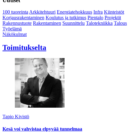
Uutiset
100 tuoreinta
Arkkitehtuuri
Energiatehokkuus
Infra
Kiinteistöt
Korjausrakentaminen
Koulutus ja tutkimus
Pientalo
Projektit
Rakennustuote
Rakentaminen
Suunnittelu
Talotekniikka
Talous
Työelämä
Näkökulmat
Toimitukselta
Tapio Kivistö
Kesä voi vahvistaa elpyvää tunnelmaa