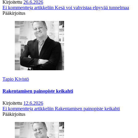
Kirjoitettu
26.6.2026
Ei kommentteja
artikkeliin Kesä voi vahvistaa elpyvää tunnelmaa
Pääkirjoitus
Tapio Kivistö
Rakentamisen painopiste keikahti
Kirjoitettu
12.6.2026
Ei kommentteja
artikkeliin Rakentamisen painopiste keikahti
Pääkirjoitus