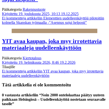
Pääkategoria
Rakennustuote
Kirjoitettu 19. joulukuuta 2025, 10:13
19.12.2025
Ei kommentteja
artikkeliin Elementtien uudelleenkäyttöä pilotoitiin
kolmella Skanskan työmaalla -”Asennus sujui helposti”
YIT avaa kaupan, joka myy irrotettavia
materiaaleja uudelleenkäyttöön
Pääkategoria
Kiertotalous
Kirjoitettu 19. helmikuuta 2026, 8:46
19.2.2026
Tilaajille
Ei kommentteja
artikkeliin YIT avaa kaupan, joka myy irrotettavia
materiaaleja uudelleenkäyttöön
Tätä artikkelia ei ole kommentoitu
0 vastausta artikkeliin “Noin 2000 ontelolaattaa päätyy uuteen
paikkaan Helsingissä – Uudelleenkäyttöä nostetaan seuraavalle
tasolle”