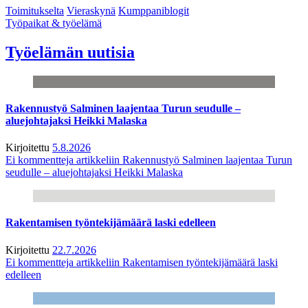
Toimitukselta
Vieraskynä
Kumppaniblogit
Työpaikat & työelämä
Työelämän uutisia
Rakennustyö Salminen laajentaa Turun seudulle –
aluejohtajaksi Heikki Malaska
Kirjoitettu
5.8.2026
Ei kommentteja
artikkeliin Rakennustyö Salminen laajentaa Turun
seudulle – aluejohtajaksi Heikki Malaska
Rakentamisen työntekijämäärä laski edelleen
Kirjoitettu
22.7.2026
Ei kommentteja
artikkeliin Rakentamisen työntekijämäärä laski
edelleen