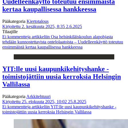
Uudelleenkäyttö toteutuu ensimmäistä
kertaa kaupallisessa hankkeessa
Pääkategoria
Kiertotalous
Kirjoitettu 2. kesäkuuta 2025, 8:35
2.6.2025
Tilaajille
Ei kommentteja
artikkeliin Osa helsinkiläiskoulun alapohjasta
tehdään kunnostettavista ontelolaatoista – Uudelleenkäyttö toteutuu
ensimmäistä kertaa kaupallisessa hankkeessa
YIT:lle uusi kaupunkikehityshanke -
toimistojättiin uusia kerroksia Helsingin
Vallilassa
Pääkategoria
Arkkitehtuuri
Kirjoitettu 25. elokuuta 2025, 10:02
25.8.2025
Ei kommentteja
artikkeliin YIT:lle uusi kaupunkikehityshanke -
toimistojättiin uusia kerroksia Helsingin Vallilassa