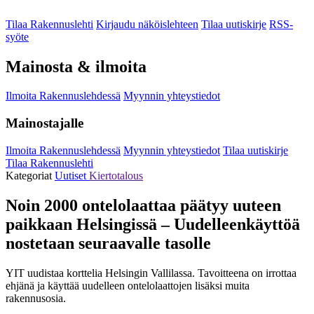
Tilaa Rakennuslehti
Kirjaudu näköislehteen
Tilaa uutiskirje
RSS-
syöte
Mainosta & ilmoita
Ilmoita Rakennuslehdessä
Myynnin yhteystiedot
Mainostajalle
Ilmoita Rakennuslehdessä
Myynnin yhteystiedot
Tilaa uutiskirje
Tilaa Rakennuslehti
Kategoriat
Uutiset
Kiertotalous
Noin 2000 ontelolaattaa päätyy uuteen
paikkaan Helsingissä – Uudelleenkäyttöä
nostetaan seuraavalle tasolle
YIT uudistaa korttelia Helsingin Vallilassa. Tavoitteena on irrottaa
ehjänä ja käyttää uudelleen ontelolaattojen lisäksi muita
rakennusosia.