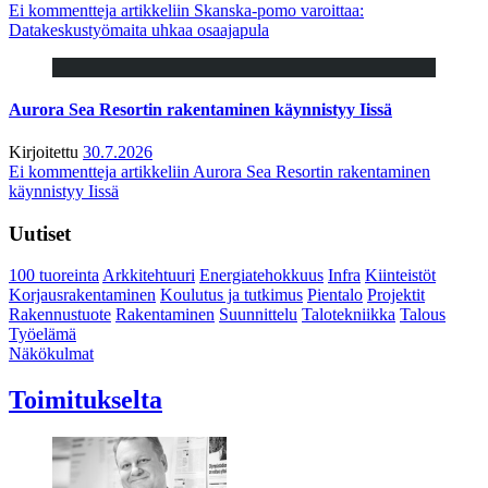
Ei kommentteja
artikkeliin Skanska-pomo varoittaa:
Datakeskustyömaita uhkaa osaajapula
Aurora Sea Resortin rakentaminen käynnistyy Iissä
Kirjoitettu
30.7.2026
Ei kommentteja
artikkeliin Aurora Sea Resortin rakentaminen
käynnistyy Iissä
Uutiset
100 tuoreinta
Arkkitehtuuri
Energiatehokkuus
Infra
Kiinteistöt
Korjausrakentaminen
Koulutus ja tutkimus
Pientalo
Projektit
Rakennustuote
Rakentaminen
Suunnittelu
Talotekniikka
Talous
Työelämä
Näkökulmat
Toimitukselta