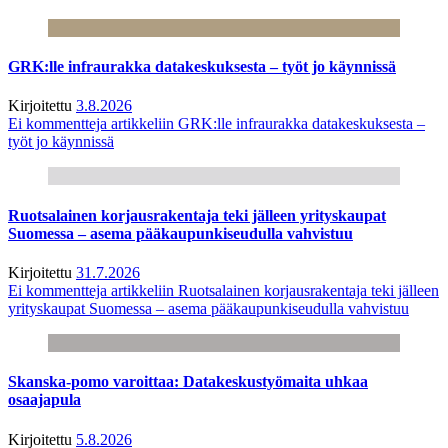
GRK:lle infraurakka datakeskuksesta – työt jo käynnissä
Kirjoitettu
3.8.2026
Ei kommentteja
artikkeliin GRK:lle infraurakka datakeskuksesta –
työt jo käynnissä
Ruotsalainen korjausrakentaja teki jälleen yrityskaupat
Suomessa – asema pääkaupunkiseudulla vahvistuu
Kirjoitettu
31.7.2026
Ei kommentteja
artikkeliin Ruotsalainen korjausrakentaja teki jälleen
yrityskaupat Suomessa – asema pääkaupunkiseudulla vahvistuu
Skanska-pomo varoittaa: Datakeskustyömaita uhkaa
osaajapula
Kirjoitettu
5.8.2026