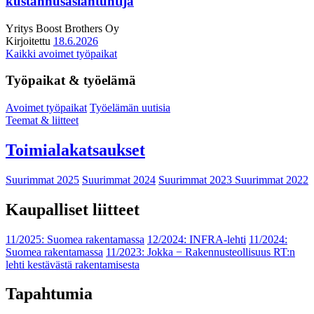
kustannusasiantuntija
Yritys
Boost Brothers Oy
Kirjoitettu
18.6.2026
Kaikki avoimet työpaikat
Työpaikat & työelämä
Avoimet työpaikat
Työelämän uutisia
Teemat & liitteet
Toimialakatsaukset
Suurimmat 2025
Suurimmat 2024
Suurimmat 2023
Suurimmat 2022
Kaupalliset liitteet
11/2025: Suomea rakentamassa
12/2024: INFRA-lehti
11/2024:
Suomea rakentamassa
11/2023: Jokka − Rakennusteollisuus RT:n
lehti kestävästä rakentamisesta
Tapahtumia