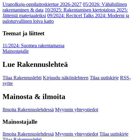
Urapolkuja-oppilaitoskiertue 2026-2027
05/2026: Vähähiilinen
rakentaminen & data
10/2025: Rakentamisen kiertotalous 2025:
Jätteistä materiaaleiksi
09/2024: Recticel Talks 2024: Moderni ja
paloturvallinen loiva katto
Teemat ja liitteet
11/2024: Suomea rakentamassa
Mainostajalle
Lue Rakennuslehteä
Tilaa Rakennuslehti
Kirjaudu näköislehteen
Tilaa uutiskirje
RSS-
syöte
Mainosta & ilmoita
Ilmoita Rakennuslehdessä
Myynnin yhteystiedot
Mainostajalle
Ilmoita Rakennuslehdessä
Myynnin yhteystiedot
Tilaa uutiskirje
Tilaa Rakennuslehti