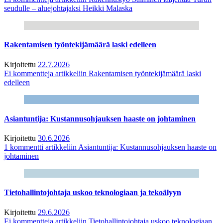
seudulle – aluejohtajaksi Heikki Malaska
Rakentamisen työntekijämäärä laski edelleen
Kirjoitettu
22.7.2026
Ei kommentteja
artikkeliin Rakentamisen työntekijämäärä laski
edelleen
Asiantuntija: Kustannusohjauksen haaste on johtaminen
Kirjoitettu
30.6.2026
1 kommentti
artikkeliin Asiantuntija: Kustannusohjauksen haaste on
johtaminen
Tietohallintojohtaja uskoo teknologiaan ja tekoälyyn
Kirjoitettu
29.6.2026
Ei kommentteja
artikkeliin Tietohallintojohtaja uskoo teknologiaan