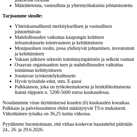
Määrätietoista, vastuullista ja yhteistyöhakuista johtamisotetta
Tarjoamme sinulle:
Yhteiskunnallisesti merkityksellisen ja vastuullisen
johtotehtävän
Mahdollisuuden vaikuttaa kaupungin kriittisen
infrastruktuurin toimivuuteen ja kehittämiseen
Monipuolisen roolin, jossa yhdistyvät johtaminen, investoinnit
ja kehittäminen
Vakaan julkisen sektorin toimintaympäristön ja selkeät vastuut
Osaavan organisaation tuen ja mahdollisuuden vaikuttaa
toiminnan kehittymiseen
Joustavan työskentelykulttuurin
Hyvät työsuhde-edut, mm. E-passi
Palkkatason, joka on työkokemuksesta ja henkilökohtaisesta
lisästä riippuen n. 5200-5600 euroa kuukaudessa.
Noudatamme viran täyttämisessä kuuden (6) kuukauden koeaikaa.
Palkkaus ja palvelussuhteen ehdot määräytyvät TS:n mukaisesti.
Viikoittainen työaika on 36,25 tuntia viikossa.
Pyydämme huomioimaan, että virkaa koskevat haastattelut pidetään
24., 26. ja 29.6.2026.