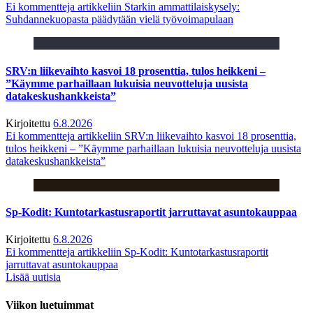
Ei kommentteja
artikkeliin Starkin ammattilaiskysely:
Suhdannekuopasta päädytään vielä työvoimapulaan
SRV:n liikevaihto kasvoi 18 prosenttia, tulos heikkeni –
”Käymme parhaillaan lukuisia neuvotteluja uusista
datakeskushankkeista”
Kirjoitettu
6.8.2026
Ei kommentteja
artikkeliin SRV:n liikevaihto kasvoi 18 prosenttia,
tulos heikkeni – ”Käymme parhaillaan lukuisia neuvotteluja uusista
datakeskushankkeista”
Sp-Kodit: Kuntotarkastusraportit jarruttavat asuntokauppaa
Kirjoitettu
6.8.2026
Ei kommentteja
artikkeliin Sp-Kodit: Kuntotarkastusraportit
jarruttavat asuntokauppaa
Lisää uutisia
Viikon luetuimmat