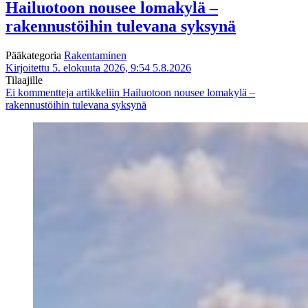
Hailuotoon nousee lomakylä –
rakennustöihin tulevana syksynä
Pääkategoria
Rakentaminen
Kirjoitettu 5. elokuuta 2026, 9:54
5.8.2026
Tilaajille
Ei kommentteja
artikkeliin Hailuotoon nousee lomakylä –
rakennustöihin tulevana syksynä