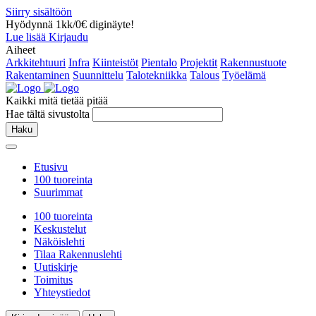
Siirry sisältöön
Hyödynnä 1kk/0€ diginäyte!
Lue lisää
Kirjaudu
Aiheet
Arkkitehtuuri
Infra
Kiinteistöt
Pientalo
Projektit
Rakennustuote
Rakentaminen
Suunnittelu
Talotekniikka
Talous
Työelämä
Kaikki mitä tietää pitää
Hae tältä sivustolta
Haku
Etusivu
100 tuoreinta
Suurimmat
100 tuoreinta
Keskustelut
Näköislehti
Tilaa Rakennuslehti
Uutiskirje
Toimitus
Yhteystiedot