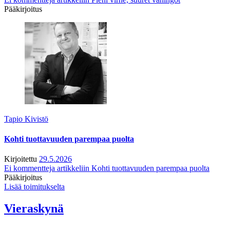
Pääkirjoitus
Tapio Kivistö
Kohti tuottavuuden parempaa puolta
Kirjoitettu
29.5.2026
Ei kommentteja
artikkeliin Kohti tuottavuuden parempaa puolta
Pääkirjoitus
Lisää toimitukselta
Vieraskynä