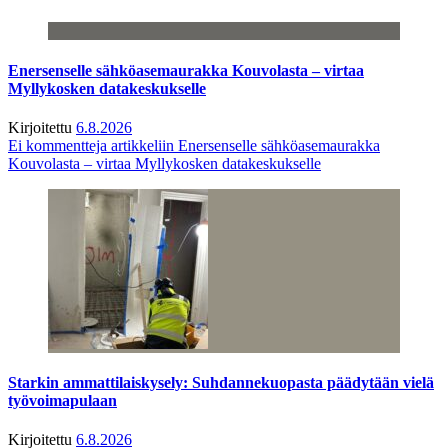
Enersenselle sähköasemaurakka Kouvolasta – virtaa
Myllykosken datakeskukselle
Kirjoitettu
6.8.2026
Ei kommentteja
artikkeliin Enersenselle sähköasemaurakka
Kouvolasta – virtaa Myllykosken datakeskukselle
Starkin ammattilaiskysely: Suhdannekuopasta päädytään vielä
työvoimapulaan
Kirjoitettu
6.8.2026