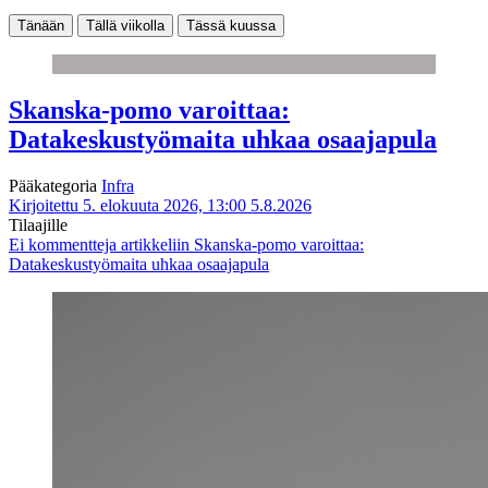
Tänään
Tällä viikolla
Tässä kuussa
Skanska-pomo varoittaa:
Datakeskustyömaita uhkaa osaajapula
Pääkategoria
Infra
Kirjoitettu 5. elokuuta 2026, 13:00
5.8.2026
Tilaajille
Ei kommentteja
artikkeliin Skanska-pomo varoittaa:
Datakeskustyömaita uhkaa osaajapula