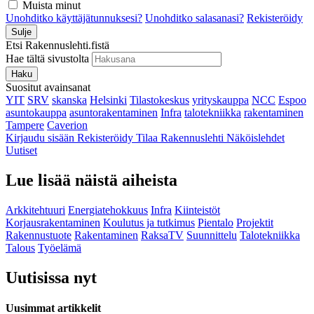
Muista minut
Unohditko käyttäjätunnuksesi?
Unohditko salasanasi?
Rekisteröidy
Sulje
Etsi Rakennuslehti.fistä
Hae tältä sivustolta
Haku
Suositut avainsanat
YIT
SRV
skanska
Helsinki
Tilastokeskus
yrityskauppa
NCC
Espoo
asuntokauppa
asuntorakentaminen
Infra
talotekniikka
rakentaminen
Tampere
Caverion
Kirjaudu sisään
Rekisteröidy
Tilaa Rakennuslehti
Näköislehdet
Uutiset
Lue lisää näistä aiheista
Arkkitehtuuri
Energiatehokkuus
Infra
Kiinteistöt
Korjausrakentaminen
Koulutus ja tutkimus
Pientalo
Projektit
Rakennustuote
Rakentaminen
RaksaTV
Suunnittelu
Talotekniikka
Talous
Työelämä
Uutisissa nyt
Uusimmat artikkelit