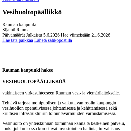
Vesihuoltopäällikkö
Rauman kaupunki
Sijainti
Rauma
Päivämäärät
Julkaistu
5.6.2026
Hae viimeistään
21.6.2026
Hae tätä paikkaa
Lähetä sähköpostilla
Rauman kaupunki hakee
VESIHUOLTOPÄÄLLIKKÖÄ
vakinaiseen virkasuhteeseen Rauman vesi- ja viemärilaitokselle.
Tehtävä tarjoaa monipuolisen ja vaikuttavan roolin kaupungin
vesihuollon operatiivisessa johtamisessa ja kehittämisessä sekä
kriittisen infrastruktuurin toimintavarmuuden varmistamisessa.
Vesihuolto on yhteiskunnan toiminnan kannalta keskeinen palvelu,
jonka johtamisessa korostuvat investointien hallinta, turvallisuus