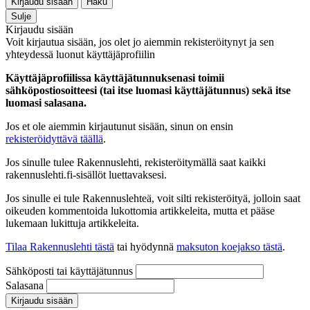
Kirjaudu sisään
Haku
Sulje
Kirjaudu sisään
Voit kirjautua sisään, jos olet jo aiemmin rekisteröitynyt ja sen
yhteydessä luonut käyttäjäprofiilin
Käyttäjäprofiilissa käyttäjätunnuksenasi toimii
sähköpostiosoitteesi (tai itse luomasi käyttäjätunnus) sekä itse
luomasi salasana.
Jos et ole aiemmin kirjautunut sisään, sinun on ensin
rekisteröidyttävä täällä
.
Jos sinulle tulee Rakennuslehti, rekisteröitymällä saat kaikki
rakennuslehti.fi-sisällöt luettavaksesi.
Jos sinulle ei tule Rakennuslehteä, voit silti rekisteröityä, jolloin saat
oikeuden kommentoida lukottomia artikkeleita, mutta et pääse
lukemaan lukittuja artikkeleita.
Tilaa Rakennuslehti tästä
tai hyödynnä
maksuton koejakso tästä
.
Sähköposti tai käyttäjätunnus
Salasana
Kirjaudu sisään