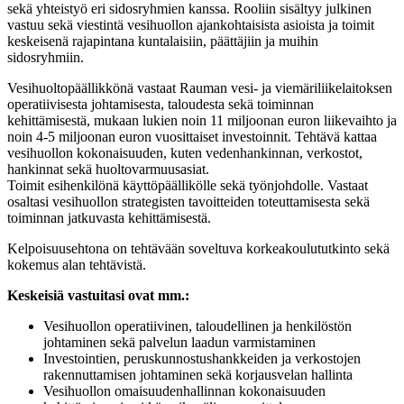
sekä yhteistyö eri sidosryhmien kanssa. Rooliin sisältyy julkinen
vastuu sekä viestintä vesihuollon ajankohtaisista asioista ja toimit
keskeisenä rajapintana kuntalaisiin, päättäjiin ja muihin
sidosryhmiin.
Vesihuoltopäällikkönä vastaat Rauman vesi- ja viemäriliikelaitoksen
operatiivisesta johtamisesta, taloudesta sekä toiminnan
kehittämisestä, mukaan lukien noin 11 miljoonan euron liikevaihto ja
noin 4-5 miljoonan euron vuosittaiset investoinnit. Tehtävä kattaa
vesihuollon kokonaisuuden, kuten vedenhankinnan, verkostot,
hankinnat sekä huoltovarmuusasiat.
Toimit esihenkilönä käyttöpäällikölle sekä työnjohdolle. Vastaat
osaltasi vesihuollon strategisten tavoitteiden toteuttamisesta sekä
toiminnan jatkuvasta kehittämisestä.
Kelpoisuusehtona on tehtävään soveltuva korkeakoulututkinto sekä
kokemus alan tehtävistä.
Keskeisiä vastuitasi ovat mm.:
Vesihuollon operatiivinen, taloudellinen ja henkilöstön
johtaminen sekä palvelun laadun varmistaminen
Investointien, peruskunnostushankkeiden ja verkostojen
rakennuttamisen johtaminen sekä korjausvelan hallinta
Vesihuollon omaisuudenhallinnan kokonaisuuden