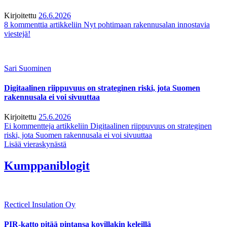
Kirjoitettu
26.6.2026
8 kommenttia
artikkeliin Nyt pohtimaan rakennusalan innostavia
viestejä!
Sari Suominen
Digitaalinen riippuvuus on strateginen riski, jota Suomen
rakennusala ei voi sivuuttaa
Kirjoitettu
25.6.2026
Ei kommentteja
artikkeliin Digitaalinen riippuvuus on strateginen
riski, jota Suomen rakennusala ei voi sivuuttaa
Lisää vieraskynästä
Kumppaniblogit
Recticel Insulation Oy
PIR-katto pitää pintansa kovillakin keleillä