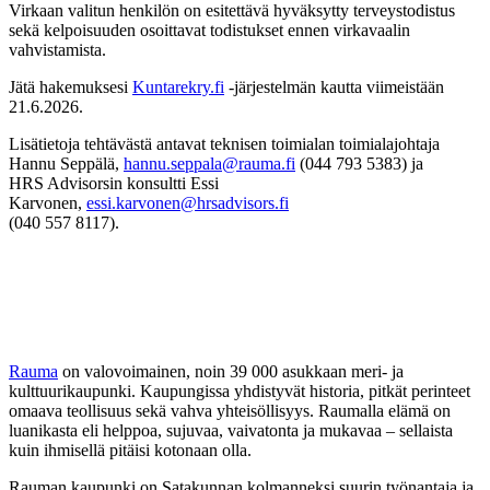
Virkaan valitun henkilön on esitettävä hyväksytty terveystodistus
sekä kelpoisuuden osoittavat todistukset ennen virkavaalin
vahvistamista.
Jätä hakemuksesi
Kuntarekry.fi
-järjestelmän kautta viimeistään
21.6.2026.
Lisätietoja tehtävästä antavat teknisen toimialan toimialajohtaja
Hannu Seppälä,
hannu.seppala@rauma.fi
(044 793 5383) ja
HRS Advisorsin konsultti Essi
Karvonen,
essi.karvonen@hrsadvisors.fi
(040 557 8117).
Rauma
on valovoimainen, noin 39 000 asukkaan meri- ja
kulttuurikaupunki. Kaupungissa yhdistyvät historia, pitkät perinteet
omaava teollisuus sekä vahva yhteisöllisyys. Raumalla elämä on
luanikasta eli helppoa, sujuvaa, vaivatonta ja mukavaa – sellaista
kuin ihmisellä pitäisi kotonaan olla.
Rauman kaupunki on Satakunnan kolmanneksi suurin työnantaja ja