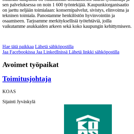
sen palveluksessa on noin 1 600 työntekijää. Kaupunkiorganisaatio
on jaettu neljään toimialaan: konsernipalvelut, sivistys, elinvoima ja
tekninen toimiala. Panostamme henkilöstön hyvinvointiin ja
osaamiseen. Tarjoamme merkityksellisiä työtehtäviä, joilla
vaikutamme asukkaiden arkeen sekä koko kaupungin kehittymiseen.
Hae tätä paikkaa
Lähetä sähköpostilla
Jaa Facebookissa
Jaa LinkedInissä
Lähetä linkki sähköpostilla
Avoimet työpaikat
Toimitusjohtaja
KOAS
Sijainti
Jyväskylä