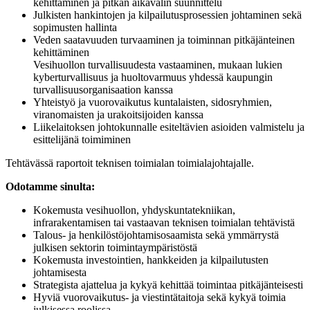
kehittäminen ja pitkän aikavälin suunnittelu
Julkisten hankintojen ja kilpailutusprosessien johtaminen sekä
sopimusten hallinta
Veden saatavuuden turvaaminen ja toiminnan pitkäjänteinen
kehittäminen
Vesihuollon turvallisuudesta vastaaminen, mukaan lukien
kyberturvallisuus ja huoltovarmuus yhdessä kaupungin
turvallisuusorganisaation kanssa
Yhteistyö ja vuorovaikutus kuntalaisten, sidosryhmien,
viranomaisten ja urakoitsijoiden kanssa
Liikelaitoksen johtokunnalle esiteltävien asioiden valmistelu ja
esittelijänä toimiminen
Tehtävässä raportoit teknisen toimialan toimialajohtajalle.
Odotamme sinulta:
Kokemusta vesihuollon, yhdyskuntatekniikan,
infrarakentamisen tai vastaavan teknisen toimialan tehtävistä
Talous- ja henkilöstöjohtamisosaamista sekä ymmärrystä
julkisen sektorin toimintaympäristöstä
Kokemusta investointien, hankkeiden ja kilpailutusten
johtamisesta
Strategista ajattelua ja kykyä kehittää toimintaa pitkäjänteisesti
Hyviä vuorovaikutus- ja viestintätaitoja sekä kykyä toimia
julkisessa roolissa