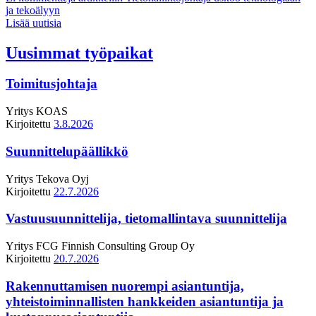
ja tekoälyyn
Lisää uutisia
Uusimmat työpaikat
Toimitusjohtaja
Yritys
KOAS
Kirjoitettu
3.8.2026
Suunnittelupäällikkö
Yritys
Tekova Oyj
Kirjoitettu
22.7.2026
Vastuusuunnittelija, tietomallintava suunnittelija
Yritys
FCG Finnish Consulting Group Oy
Kirjoitettu
20.7.2026
Rakennuttamisen nuorempi asiantuntija,
yhteistoiminnallisten hankkeiden asiantuntija ja