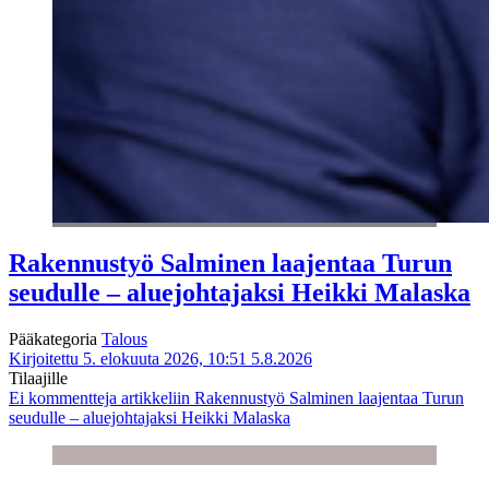
Rakennustyö Salminen laajentaa Turun
seudulle – aluejohtajaksi Heikki Malaska
Pääkategoria
Talous
Kirjoitettu 5. elokuuta 2026, 10:51
5.8.2026
Tilaajille
Ei kommentteja
artikkeliin Rakennustyö Salminen laajentaa Turun
seudulle – aluejohtajaksi Heikki Malaska