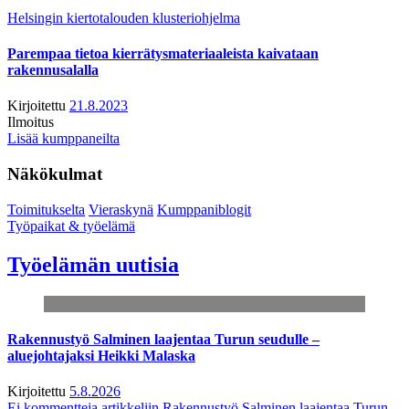
Helsingin kiertotalouden klusteriohjelma
Parempaa tietoa kierrätysmateriaaleista kaivataan
rakennusalalla
Kirjoitettu
21.8.2023
Ilmoitus
Lisää kumppaneilta
Näkökulmat
Toimitukselta
Vieraskynä
Kumppaniblogit
Työpaikat & työelämä
Työelämän uutisia
Rakennustyö Salminen laajentaa Turun seudulle –
aluejohtajaksi Heikki Malaska
Kirjoitettu
5.8.2026
Ei kommentteja
artikkeliin Rakennustyö Salminen laajentaa Turun