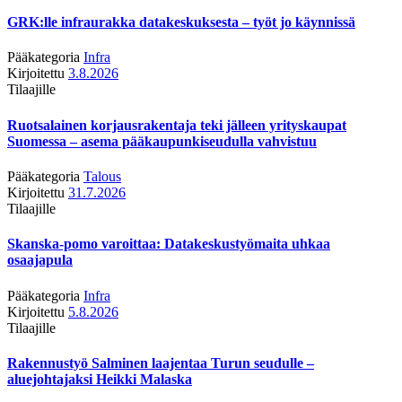
GRK:lle infraurakka datakeskuksesta – työt jo käynnissä
Pääkategoria
Infra
Kirjoitettu
3.8.2026
Tilaajille
Ruotsalainen korjausrakentaja teki jälleen yrityskaupat
Suomessa – asema pääkaupunkiseudulla vahvistuu
Pääkategoria
Talous
Kirjoitettu
31.7.2026
Tilaajille
Skanska-pomo varoittaa: Datakeskustyömaita uhkaa
osaajapula
Pääkategoria
Infra
Kirjoitettu
5.8.2026
Tilaajille
Rakennustyö Salminen laajentaa Turun seudulle –
aluejohtajaksi Heikki Malaska