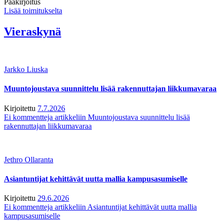
Pääkirjoitus
Lisää toimitukselta
Vieraskynä
Jarkko Liuska
Muuntojoustava suunnittelu lisää rakennuttajan liikkumavaraa
Kirjoitettu
7.7.2026
Ei kommentteja
artikkeliin Muuntojoustava suunnittelu lisää
rakennuttajan liikkumavaraa
Jethro Ollaranta
Asiantuntijat kehittävät uutta mallia kampusasumiselle
Kirjoitettu
29.6.2026
Ei kommentteja
artikkeliin Asiantuntijat kehittävät uutta mallia
kampusasumiselle