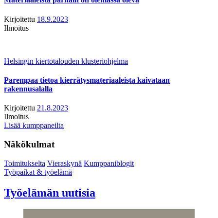
Kirjoitettu
18.9.2023
Ilmoitus
Helsingin kiertotalouden klusteriohjelma
Parempaa tietoa kierrätysmateriaaleista kaivataan
rakennusalalla
Kirjoitettu
21.8.2023
Ilmoitus
Lisää kumppaneilta
Näkökulmat
Toimitukselta
Vieraskynä
Kumppaniblogit
Työpaikat & työelämä
Työelämän uutisia