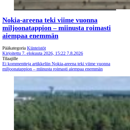
Nokia-areena teki viime vuonna
miljoonatappion – miinusta roimasti
aiempaa enemmän
Pääkategoria
Kiinteistöt
Kirjoitettu 7. elokuuta 2026, 15:22
7.8.2026
Tilaajille
Ei kommentteja
artikkeliin Nokia-areena teki viime vuonna
miljoonatappion – miinusta roimasti aiempaa enemmän