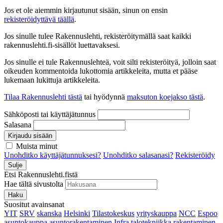
Jos et ole aiemmin kirjautunut sisään, sinun on ensin
rekisteröidyttävä täällä
.
Jos sinulle tulee Rakennuslehti, rekisteröitymällä saat kaikki
rakennuslehti.fi-sisällöt luettavaksesi.
Jos sinulle ei tule Rakennuslehteä, voit silti rekisteröityä, jolloin saat
oikeuden kommentoida lukottomia artikkeleita, mutta et pääse
lukemaan lukittuja artikkeleita.
Tilaa Rakennuslehti tästä
tai hyödynnä
maksuton koejakso tästä
.
Sähköposti tai käyttäjätunnus
Salasana
Kirjaudu sisään
Muista minut
Unohditko käyttäjätunnuksesi?
Unohditko salasanasi?
Rekisteröidy
Sulje
Etsi Rakennuslehti.fistä
Hae tältä sivustolta
Haku
Suositut avainsanat
YIT
SRV
skanska
Helsinki
Tilastokeskus
yrityskauppa
NCC
Espoo
asuntokauppa
asuntorakentaminen
Infra
talotekniikka
rakentaminen