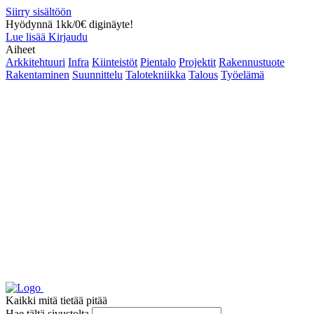
Siirry sisältöön
Hyödynnä 1kk/0€ diginäyte!
Lue lisää
Kirjaudu
Aiheet
Arkkitehtuuri
Infra
Kiinteistöt
Pientalo
Projektit
Rakennustuote
Rakentaminen
Suunnittelu
Talotekniikka
Talous
Työelämä
Kaikki mitä tietää pitää
Hae tältä sivustolta