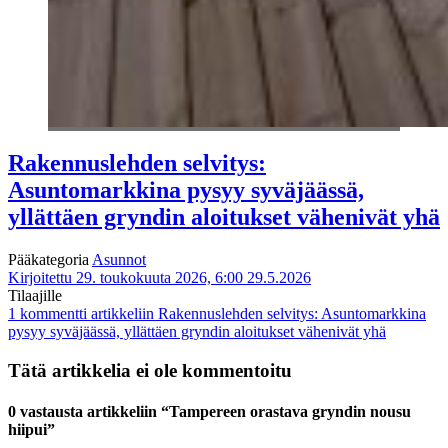
Rakennuslehden selvitys:
Asuntomarkkina pysyy syväjäässä,
yllättäen gryndin aloitukset vähenivät yhä
Pääkategoria
Asunnot
Kirjoitettu 29. toukokuuta 2026, 6:00
29.5.2026
Tilaajille
1 kommentti
artikkeliin Rakennuslehden selvitys: Asuntomarkkina
pysyy syväjäässä, yllättäen gryndin aloitukset vähenivät yhä
Tätä artikkelia ei ole kommentoitu
0 vastausta artikkeliin “Tampereen orastava gryndin nousu
hiipui”