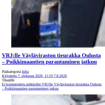
VRJ:lle Väyläviraston tieurakka Oulusta
– Poikkimaantien parantaminen jatkuu
Pääkategoria
Infra
Kirjoitettu 7. elokuuta 2026, 11:19
7.8.2026
Tilaajille
Ei kommentteja
artikkeliin VRJ:lle Väyläviraston tieurakka Oulusta
– Poikkimaantien parantaminen jatkuu