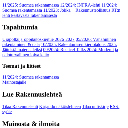
11/2025: Suomea rakentamassa
12/2024: INFRA-lehti
11/2024:
Suomea rakentamassa
11/2023: Jokka − Rakennusteollisuus RT:n
lehti kestävästä rakentamisesta
Tapahtumia
Urapolkuja-oppilaitoskiertue 2026-2027
05/2026: Vähähiilinen
rakentaminen & data
10/2025: Rakentamisen kiertotalous 2025:
Jätteistä materiaaleiksi
09/2024: Recticel Talks 2024: Moderni ja
paloturvallinen loiva katto
Teemat ja liitteet
11/2024: Suomea rakentamassa
Mainostajalle
Lue Rakennuslehteä
Tilaa Rakennuslehti
Kirjaudu näköislehteen
Tilaa uutiskirje
RSS-
syöte
Mainosta & ilmoita