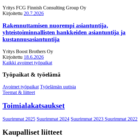
Yritys
FCG Finnish Consulting Group Oy
Kirjoitettu
20.7.2026
Rakennuttamisen nuorempi asiantuntija,
yhteistoiminnallisten hankkeiden asiantuntija ja
kustannusasiantuntija
Yritys
Boost Brothers Oy
Kirjoitettu
18.6.2026
Kaikki avoimet työpaikat
Työpaikat & työelämä
Avoimet työpaikat
Työelämän uutisia
Teemat & liitteet
Toimialakatsaukset
Suurimmat 2025
Suurimmat 2024
Suurimmat 2023
Suurimmat 2022
Kaupalliset liitteet