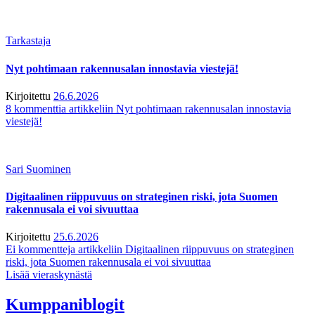
Tarkastaja
Nyt pohtimaan rakennusalan innostavia viestejä!
Kirjoitettu
26.6.2026
8 kommenttia
artikkeliin Nyt pohtimaan rakennusalan innostavia
viestejä!
Sari Suominen
Digitaalinen riippuvuus on strateginen riski, jota Suomen
rakennusala ei voi sivuuttaa
Kirjoitettu
25.6.2026
Ei kommentteja
artikkeliin Digitaalinen riippuvuus on strateginen
riski, jota Suomen rakennusala ei voi sivuuttaa
Lisää vieraskynästä
Kumppaniblogit