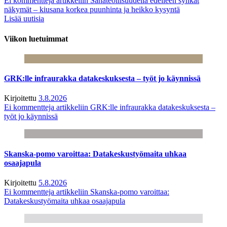
Ei kommentteja
artikkeliin Sahateollisuudella edelleen synkät
näkymät – kiusana korkea puunhinta ja heikko kysyntä
Lisää uutisia
Viikon luetuimmat
GRK:lle infraurakka datakeskuksesta – työt jo käynnissä
Kirjoitettu
3.8.2026
Ei kommentteja
artikkeliin GRK:lle infraurakka datakeskuksesta –
työt jo käynnissä
Skanska-pomo varoittaa: Datakeskustyömaita uhkaa
osaajapula
Kirjoitettu
5.8.2026
Ei kommentteja
artikkeliin Skanska-pomo varoittaa:
Datakeskustyömaita uhkaa osaajapula