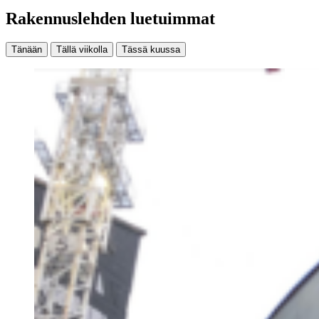
Rakennuslehden luetuimmat
Tänään
Tällä viikolla
Tässä kuussa