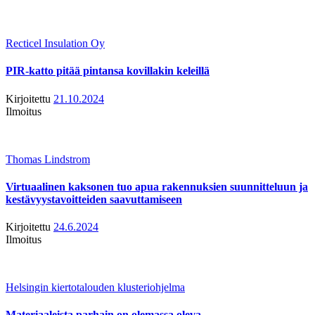
Recticel Insulation Oy
PIR-katto pitää pintansa kovillakin keleillä
Kirjoitettu
21.10.2024
Ilmoitus
Thomas Lindstrom
Virtuaalinen kaksonen tuo apua rakennuksien suunnitteluun ja
kestävyystavoitteiden saavuttamiseen
Kirjoitettu
24.6.2024
Ilmoitus
Helsingin kiertotalouden klusteriohjelma
Materiaaleista parhain on olemassa oleva