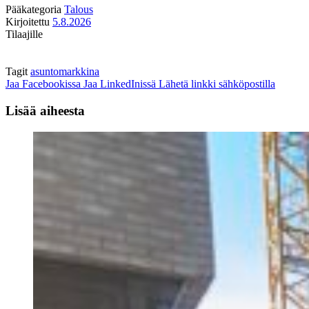
Pääkategoria
Talous
Kirjoitettu
5.8.2026
Tilaajille
Tagit
asuntomarkkina
Jaa Facebookissa
Jaa LinkedInissä
Lähetä linkki sähköpostilla
Lisää aiheesta