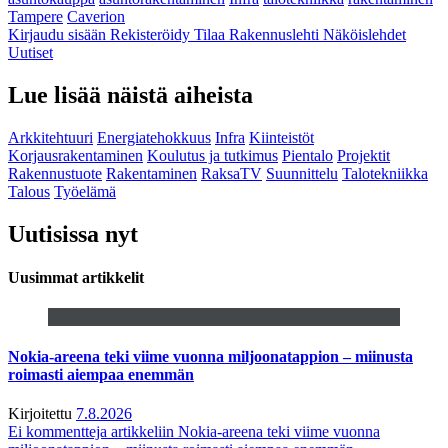
Tampere
Caverion
Kirjaudu sisään
Rekisteröidy
Tilaa Rakennuslehti
Näköislehdet
Uutiset
Lue lisää näistä aiheista
Arkkitehtuuri
Energiatehokkuus
Infra
Kiinteistöt
Korjausrakentaminen
Koulutus ja tutkimus
Pientalo
Projektit
Rakennustuote
Rakentaminen
RaksaTV
Suunnittelu
Talotekniikka
Talous
Työelämä
Uutisissa nyt
Uusimmat artikkelit
Nokia-areena teki viime vuonna miljoonatappion – miinusta
roimasti aiempaa enemmän
Kirjoitettu
7.8.2026
Ei kommentteja
artikkeliin Nokia-areena teki viime vuonna