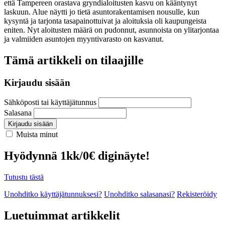
että Tampereen orastava gryndialoitusten kasvu on kääntynyt
laskuun. Alue näytti jo tietä asuntorakentamisen nousulle, kun
kysyntä ja tarjonta tasapainottuivat ja aloituksia oli kaupungeista
eniten. Nyt aloitusten määrä on pudonnut, asunnoista on ylitarjontaa
ja valmiiden asuntojen myyntivarasto on kasvanut.
Tämä artikkeli on tilaajille
Kirjaudu sisään
Sähköposti tai käyttäjätunnus
Salasana
Kirjaudu sisään
Muista minut
Hyödynnä 1kk/0€ diginäyte!
Tutustu tästä
Unohditko käyttäjätunnuksesi?
Unohditko salasanasi?
Rekisteröidy
Luetuimmat artikkelit