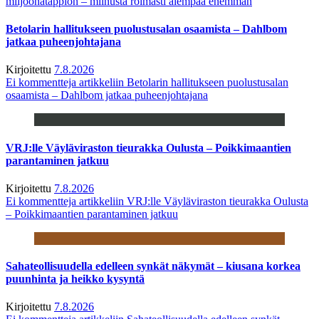
miljoonatappion – miinusta roimasti aiempaa enemmän
Betolarin hallitukseen puolustusalan osaamista – Dahlbom
jatkaa puheenjohtajana
Kirjoitettu
7.8.2026
Ei kommentteja
artikkeliin Betolarin hallitukseen puolustusalan
osaamista – Dahlbom jatkaa puheenjohtajana
VRJ:lle Väyläviraston tieurakka Oulusta – Poikkimaantien
parantaminen jatkuu
Kirjoitettu
7.8.2026
Ei kommentteja
artikkeliin VRJ:lle Väyläviraston tieurakka Oulusta
– Poikkimaantien parantaminen jatkuu
Sahateollisuudella edelleen synkät näkymät – kiusana korkea
puunhinta ja heikko kysyntä
Kirjoitettu
7.8.2026