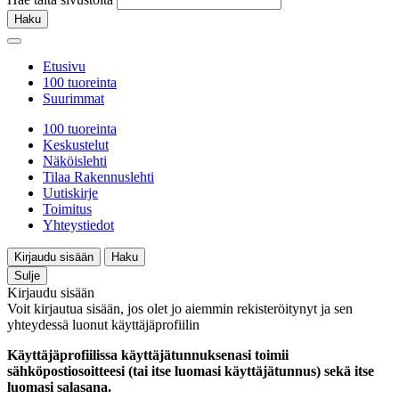
Haku
Etusivu
100 tuoreinta
Suurimmat
100 tuoreinta
Keskustelut
Näköislehti
Tilaa Rakennuslehti
Uutiskirje
Toimitus
Yhteystiedot
Kirjaudu sisään
Haku
Sulje
Kirjaudu sisään
Voit kirjautua sisään, jos olet jo aiemmin rekisteröitynyt ja sen
yhteydessä luonut käyttäjäprofiilin
Käyttäjäprofiilissa käyttäjätunnuksenasi toimii
sähköpostiosoitteesi (tai itse luomasi käyttäjätunnus) sekä itse
luomasi salasana.