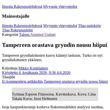
Ilmoita Rakennuslehdessä
Myynnin yhteystiedot
Mainostajalle
Ilmoita Rakennuslehdessä
Myynnin yhteystiedot
Tilaa uutiskirje
Tilaa Rakennuslehti
Kategoriat
Talous
Asunnot
Uutiset
Tampereen orastava gryndin nousu hiipui
Tampereen gryndialoitusten kasvu kääntyi laskuun. Turku on nyt
gryndialoitusten ykkönen.
Kirjoittaja
Mikko Kortelainen
Kirjoitettu 4. kesäkuuta 2026, 9:36
4.6.2026
Tilaajille
Ei kommentteja
artikkeliin Tampereen orastava gryndin nousu hiipui
Työmaa Espoon Finnoossa. Kuvituskuva. Kuva: Liisa
Takala Kuva: Jussi Helttunen
Isoja kaupunkiseutuja koskeva Rakennuslehden analyysi osoittaa,