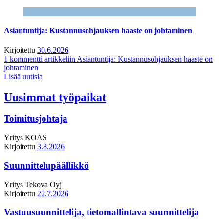
Asiantuntija: Kustannusohjauksen haaste on johtaminen
Kirjoitettu
30.6.2026
1 kommentti
artikkeliin Asiantuntija: Kustannusohjauksen haaste on
johtaminen
Lisää uutisia
Uusimmat työpaikat
Toimitusjohtaja
Yritys
KOAS
Kirjoitettu
3.8.2026
Suunnittelupäällikkö
Yritys
Tekova Oyj
Kirjoitettu
22.7.2026
Vastuusuunnittelija, tietomallintava suunnittelija