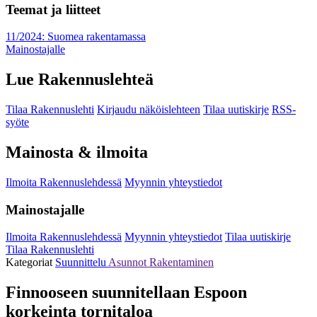
Teemat ja liitteet
11/2024: Suomea rakentamassa
Mainostajalle
Lue Rakennuslehteä
Tilaa Rakennuslehti
Kirjaudu näköislehteen
Tilaa uutiskirje
RSS-
syöte
Mainosta & ilmoita
Ilmoita Rakennuslehdessä
Myynnin yhteystiedot
Mainostajalle
Ilmoita Rakennuslehdessä
Myynnin yhteystiedot
Tilaa uutiskirje
Tilaa Rakennuslehti
Kategoriat
Suunnittelu
Asunnot
Rakentaminen
Finnooseen suunnitellaan Espoon
korkeinta tornitaloa