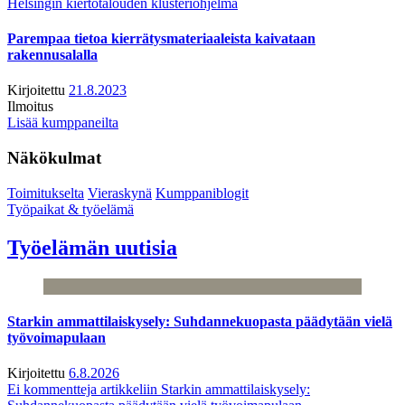
Helsingin kiertotalouden klusteriohjelma
Parempaa tietoa kierrätysmateriaaleista kaivataan
rakennusalalla
Kirjoitettu
21.8.2023
Ilmoitus
Lisää kumppaneilta
Näkökulmat
Toimitukselta
Vieraskynä
Kumppaniblogit
Työpaikat & työelämä
Työelämän uutisia
Starkin ammattilaiskysely: Suhdannekuopasta päädytään vielä
työvoimapulaan
Kirjoitettu
6.8.2026
Ei kommentteja
artikkeliin Starkin ammattilaiskysely: