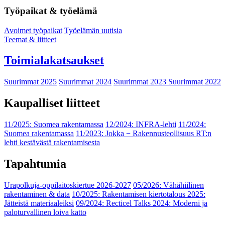
Työpaikat & työelämä
Avoimet työpaikat
Työelämän uutisia
Teemat & liitteet
Toimialakatsaukset
Suurimmat 2025
Suurimmat 2024
Suurimmat 2023
Suurimmat 2022
Kaupalliset liitteet
11/2025: Suomea rakentamassa
12/2024: INFRA-lehti
11/2024:
Suomea rakentamassa
11/2023: Jokka − Rakennusteollisuus RT:n
lehti kestävästä rakentamisesta
Tapahtumia
Urapolkuja-oppilaitoskiertue 2026-2027
05/2026: Vähähiilinen
rakentaminen & data
10/2025: Rakentamisen kiertotalous 2025:
Jätteistä materiaaleiksi
09/2024: Recticel Talks 2024: Moderni ja
paloturvallinen loiva katto