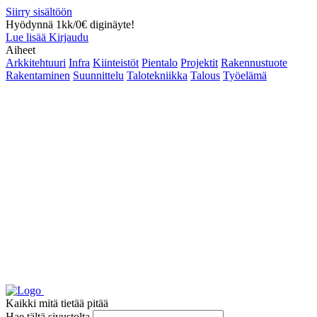
Siirry sisältöön
Hyödynnä 1kk/0€ diginäyte!
Lue lisää
Kirjaudu
Aiheet
Arkkitehtuuri
Infra
Kiinteistöt
Pientalo
Projektit
Rakennustuote
Rakentaminen
Suunnittelu
Talotekniikka
Talous
Työelämä
Kaikki mitä tietää pitää
Hae tältä sivustolta