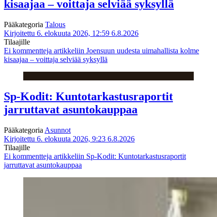
kisaajaa – voittaja selviää syksyllä
Pääkategoria
Talous
Kirjoitettu 6. elokuuta 2026, 12:59
6.8.2026
Tilaajille
Ei kommentteja
artikkeliin Joensuun uudesta uimahallista kolme
kisaajaa – voittaja selviää syksyllä
Sp-Kodit: Kuntotarkastusraportit
jarruttavat asuntokauppaa
Pääkategoria
Asunnot
Kirjoitettu 6. elokuuta 2026, 9:23
6.8.2026
Tilaajille
Ei kommentteja
artikkeliin Sp-Kodit: Kuntotarkastusraportit
jarruttavat asuntokauppaa