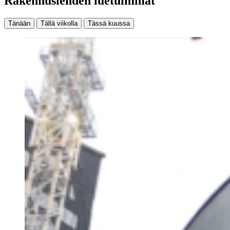
Rakennuslehden luetuimmat
Tänään
Tällä viikolla
Tässä kuussa