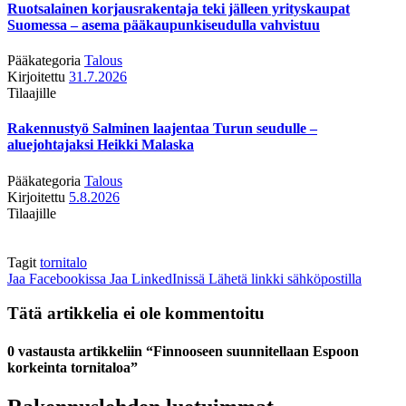
Ruotsalainen korjausrakentaja teki jälleen yrityskaupat
Suomessa – asema pääkaupunkiseudulla vahvistuu
Pääkategoria
Talous
Kirjoitettu
31.7.2026
Tilaajille
Rakennustyö Salminen laajentaa Turun seudulle –
aluejohtajaksi Heikki Malaska
Pääkategoria
Talous
Kirjoitettu
5.8.2026
Tilaajille
Tagit
tornitalo
Jaa Facebookissa
Jaa LinkedInissä
Lähetä linkki sähköpostilla
Tätä artikkelia ei ole kommentoitu
0 vastausta artikkeliin “Finnooseen suunnitellaan Espoon
korkeinta tornitaloa”