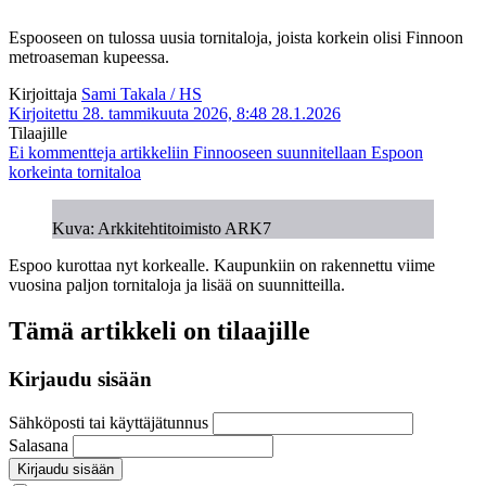
Espooseen on tulossa uusia tornitaloja, joista korkein olisi Finnoon
metroaseman kupeessa.
Kirjoittaja
Sami Takala / HS
Kirjoitettu 28. tammikuuta 2026, 8:48
28.1.2026
Tilaajille
Ei kommentteja
artikkeliin Finnooseen suunnitellaan Espoon
korkeinta tornitaloa
Kuva: Arkkitehtitoimisto ARK7
Espoo kurottaa nyt korkealle. Kaupunkiin on rakennettu viime
vuosina paljon tornitaloja ja lisää on suunnitteilla.
Tämä artikkeli on tilaajille
Kirjaudu sisään
Sähköposti tai käyttäjätunnus
Salasana
Kirjaudu sisään