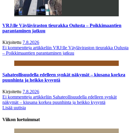
VRJ:lle Väyläviraston tieurakka Oulusta – Poikkimaantien
parantaminen jatkuu
Kirjoitettu
7.8.2026
Ei kommentteja
artikkeliin VRJ:lle Väyläviraston tieurakka Oulusta
– Poikkimaantien parantaminen jatkuu
Sahateollisuudella edelleen synkät näkymät – kiusana korkea
puunhinta ja heikko kysyntä
Kirjoitettu
7.8.2026
Ei kommentteja
artikkeliin Sahateollisuudella edelleen synkät
näkymät – kiusana korkea puunhinta ja heikko kysyntä
Lisää uutisia
Viikon luetuimmat