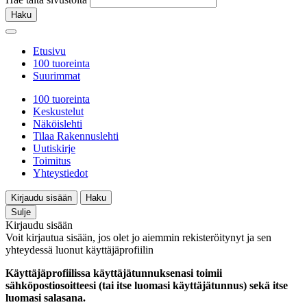
Haku
Etusivu
100 tuoreinta
Suurimmat
100 tuoreinta
Keskustelut
Näköislehti
Tilaa Rakennuslehti
Uutiskirje
Toimitus
Yhteystiedot
Kirjaudu sisään
Haku
Sulje
Kirjaudu sisään
Voit kirjautua sisään, jos olet jo aiemmin rekisteröitynyt ja sen
yhteydessä luonut käyttäjäprofiilin
Käyttäjäprofiilissa käyttäjätunnuksenasi toimii
sähköpostiosoitteesi (tai itse luomasi käyttäjätunnus) sekä itse
luomasi salasana.