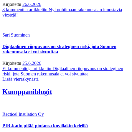
Kirjoitettu
26.6.2026
8 kommenttia
artikkeliin Nyt pohtimaan rakennusalan innostavia
viestejä!
Sari Suominen
Digitaalinen riippuvuus on strateginen riski, jota Suomen
rakennusala ei voi sivuuttaa
Kirjoitettu
25.6.2026
Ei kommentteja
artikkeliin Digitaalinen riippuvuus on strateginen
riski, jota Suomen rakennusala ei voi sivuuttaa
Lisää vieraskynästä
Kumppaniblogit
Recticel Insulation Oy
PIR-katto pitää pintansa kovillakin keleillä