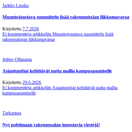
Jarkko Liuska
Muuntojoustava suunnittelu lisää rakennuttajan liikkumavaraa
Kirjoitettu
7.7.2026
Ei kommentteja
artikkeliin Muuntojoustava suunnittelu lisää
rakennuttajan liikkumavaraa
Jethro Ollaranta
Asiantuntijat kehittävät uutta mallia kampusasumiselle
Kirjoitettu
29.6.2026
Ei kommentteja
artikkeliin Asiantuntijat kehittävät uutta mallia
kampusasumiselle
Tarkastaja
Nyt pohtimaan rakennusalan innostavia viestejä!