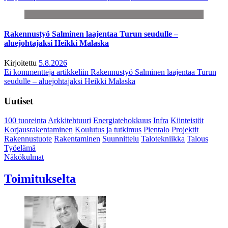
Rakennustyö Salminen laajentaa Turun seudulle –
aluejohtajaksi Heikki Malaska
Kirjoitettu
5.8.2026
Ei kommentteja
artikkeliin Rakennustyö Salminen laajentaa Turun
seudulle – aluejohtajaksi Heikki Malaska
Uutiset
100 tuoreinta
Arkkitehtuuri
Energiatehokkuus
Infra
Kiinteistöt
Korjausrakentaminen
Koulutus ja tutkimus
Pientalo
Projektit
Rakennustuote
Rakentaminen
Suunnittelu
Talotekniikka
Talous
Työelämä
Näkökulmat
Toimitukselta