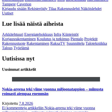
Tampere
Caverion
Kirjaudu sisään
Rekisteröidy
Tilaa Rakennuslehti
Näköislehdet
Uutiset
Lue lisää näistä aiheista
Arkkitehtuuri
Energiatehokkuus
Infra
Kiinteistöt
Korjausrakentaminen
Koulutus ja tutkimus
Pientalo
Projektit
Rakennustuote
Rakentaminen
RaksaTV
Suunnittelu
Talotekniikka
Talous
Työelämä
Uutisissa nyt
Uusimmat artikkelit
Nokia-areena teki viime vuonna miljoonatappion – miinusta
roimasti aiempaa enemmän
Kirjoitettu
7.8.2026
Ei kommentteja
artikkeliin Nokia-areena teki viime vuonna