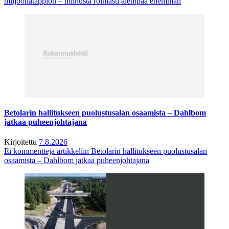
miljoonatappion – miinusta roimasti aiempaa enemmän
Betolarin hallitukseen puolustusalan osaamista – Dahlbom
jatkaa puheenjohtajana
Kirjoitettu
7.8.2026
Ei kommentteja
artikkeliin Betolarin hallitukseen puolustusalan
osaamista – Dahlbom jatkaa puheenjohtajana