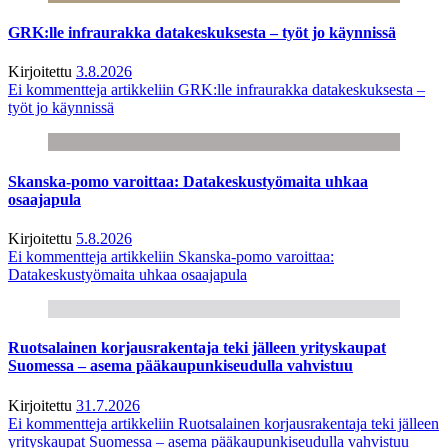
GRK:lle infraurakka datakeskuksesta – työt jo käynnissä
Kirjoitettu
3.8.2026
Ei kommentteja
artikkeliin GRK:lle infraurakka datakeskuksesta –
työt jo käynnissä
Skanska-pomo varoittaa: Datakeskustyömaita uhkaa
osaajapula
Kirjoitettu
5.8.2026
Ei kommentteja
artikkeliin Skanska-pomo varoittaa:
Datakeskustyömaita uhkaa osaajapula
Ruotsalainen korjausrakentaja teki jälleen yrityskaupat
Suomessa – asema pääkaupunkiseudulla vahvistuu
Kirjoitettu
31.7.2026
Ei kommentteja
artikkeliin Ruotsalainen korjausrakentaja teki jälleen
yrityskaupat Suomessa – asema pääkaupunkiseudulla vahvistuu