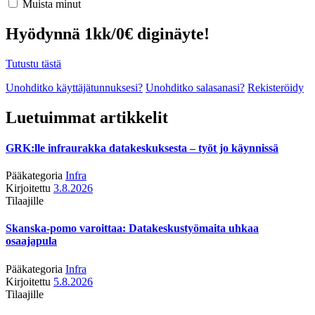
Muista minut
Hyödynnä 1kk/0€ diginäyte!
Tutustu tästä
Unohditko käyttäjätunnuksesi?
Unohditko salasanasi?
Rekisteröidy
Luetuimmat artikkelit
GRK:lle infraurakka datakeskuksesta – työt jo käynnissä
Pääkategoria
Infra
Kirjoitettu
3.8.2026
Tilaajille
Skanska-pomo varoittaa: Datakeskustyömaita uhkaa
osaajapula
Pääkategoria
Infra
Kirjoitettu
5.8.2026
Tilaajille