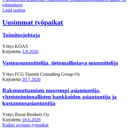
johtaminen
Lisää uutisia
Uusimmat työpaikat
Toimitusjohtaja
Yritys
KOAS
Kirjoitettu
3.8.2026
Vastuusuunnittelija, tietomallintava suunnittelija
Yritys
FCG Finnish Consulting Group Oy
Kirjoitettu
20.7.2026
Rakennuttamisen nuorempi asiantuntija,
yhteistoiminnallisten hankkeiden asiantuntija ja
kustannusasiantuntija
Yritys
Boost Brothers Oy
Kirjoitettu
18.6.2026
Kaikki avoimet työpaikat