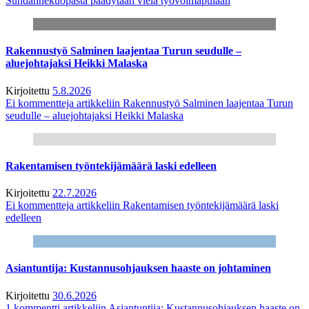
Suhdannekuopasta päädytään vielä työvoimapulaan
Rakennustyö Salminen laajentaa Turun seudulle –
aluejohtajaksi Heikki Malaska
Kirjoitettu
5.8.2026
Ei kommentteja
artikkeliin Rakennustyö Salminen laajentaa Turun
seudulle – aluejohtajaksi Heikki Malaska
Rakentamisen työntekijämäärä laski edelleen
Kirjoitettu
22.7.2026
Ei kommentteja
artikkeliin Rakentamisen työntekijämäärä laski
edelleen
Asiantuntija: Kustannusohjauksen haaste on johtaminen
Kirjoitettu
30.6.2026
1 kommentti
artikkeliin Asiantuntija: Kustannusohjauksen haaste on