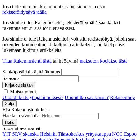
Jos et ole aiemmin kirjautunut sisään, sinun on ensin
rekisteröidyttävä täällä
.
Jos sinulle tulee Rakennuslehti, rekisteröitymällä saat kaikki
rakennuslehti.fi-sisällöt luettavaksesi.
Jos sinulle ei tule Rakennuslehteä, voit silti rekisteröityä, jolloin saat
oikeuden kommentoida lukottomia artikkeleita, mutta et pääse
lukemaan lukittuja artikkeleita.
Tilaa Rakennuslehti tästä
tai hyödynnä
maksuton koejakso tästä
.
Sähköposti tai käyttäjätunnus
Salasana
Kirjaudu sisään
Muista minut
Unohditko käyttäjätunnuksesi?
Unohditko salasanasi?
Rekisteröidy
Sulje
Etsi Rakennuslehti.fistä
Hae tältä sivustolta
Haku
Suositut avainsanat
YIT
SRV
skanska
Helsinki
Tilastokeskus
yrityskauppa
NCC
Espoo
asuntokauppa
asuntorakentaminen
Infra
talotekniikka
rakentaminen