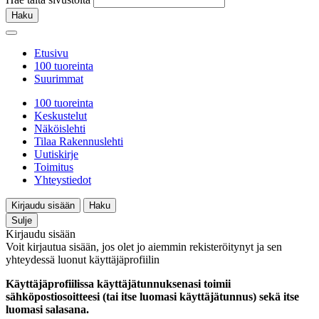
Haku
Etusivu
100 tuoreinta
Suurimmat
100 tuoreinta
Keskustelut
Näköislehti
Tilaa Rakennuslehti
Uutiskirje
Toimitus
Yhteystiedot
Kirjaudu sisään
Haku
Sulje
Kirjaudu sisään
Voit kirjautua sisään, jos olet jo aiemmin rekisteröitynyt ja sen
yhteydessä luonut käyttäjäprofiilin
Käyttäjäprofiilissa käyttäjätunnuksenasi toimii
sähköpostiosoitteesi (tai itse luomasi käyttäjätunnus) sekä itse
luomasi salasana.