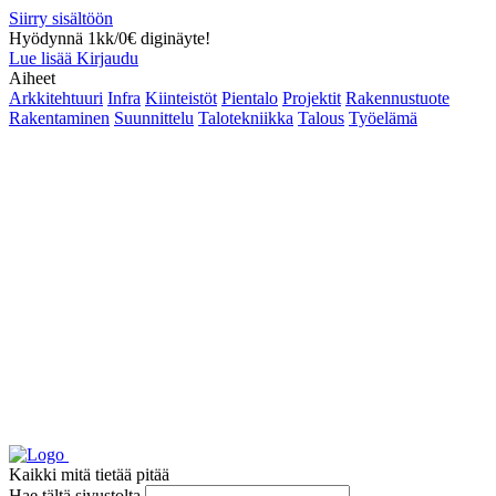
Siirry sisältöön
Hyödynnä 1kk/0€ diginäyte!
Lue lisää
Kirjaudu
Aiheet
Arkkitehtuuri
Infra
Kiinteistöt
Pientalo
Projektit
Rakennustuote
Rakentaminen
Suunnittelu
Talotekniikka
Talous
Työelämä
Kaikki mitä tietää pitää
Hae tältä sivustolta