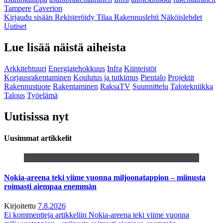
Tampere
Caverion
Kirjaudu sisään
Rekisteröidy
Tilaa Rakennuslehti
Näköislehdet
Uutiset
Lue lisää näistä aiheista
Arkkitehtuuri
Energiatehokkuus
Infra
Kiinteistöt
Korjausrakentaminen
Koulutus ja tutkimus
Pientalo
Projektit
Rakennustuote
Rakentaminen
RaksaTV
Suunnittelu
Talotekniikka
Talous
Työelämä
Uutisissa nyt
Uusimmat artikkelit
Nokia-areena teki viime vuonna miljoonatappion – miinusta
roimasti aiempaa enemmän
Kirjoitettu
7.8.2026
Ei kommentteja
artikkeliin Nokia-areena teki viime vuonna