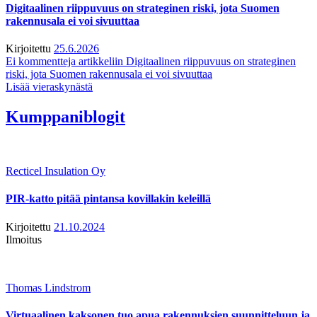
Digitaalinen riippuvuus on strateginen riski, jota Suomen
rakennusala ei voi sivuuttaa
Kirjoitettu
25.6.2026
Ei kommentteja
artikkeliin Digitaalinen riippuvuus on strateginen
riski, jota Suomen rakennusala ei voi sivuuttaa
Lisää vieraskynästä
Kumppaniblogit
Recticel Insulation Oy
PIR-katto pitää pintansa kovillakin keleillä
Kirjoitettu
21.10.2024
Ilmoitus
Thomas Lindstrom
Virtuaalinen kaksonen tuo apua rakennuksien suunnitteluun ja