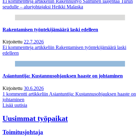
Ei kommentteja
artikkeliin Rakennustyö Salminen laajentaa Turun
seudulle – aluejohtajaksi Heikki Malaska
Rakentamisen työntekijämäärä laski edelleen
Kirjoitettu
22.7.2026
Ei kommentteja
artikkeliin Rakentamisen työntekijämäärä laski
edelleen
Asiantuntija: Kustannusohjauksen haaste on johtaminen
Kirjoitettu
30.6.2026
1 kommentti
artikkeliin Asiantuntija: Kustannusohjauksen haaste on
johtaminen
Lisää uutisia
Uusimmat työpaikat
Toimitusjohtaja