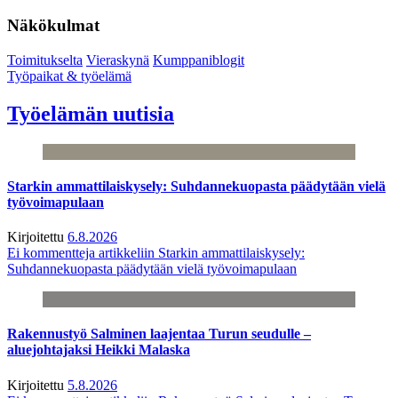
Näkökulmat
Toimitukselta
Vieraskynä
Kumppaniblogit
Työpaikat & työelämä
Työelämän uutisia
Starkin ammattilaiskysely: Suhdannekuopasta päädytään vielä
työvoimapulaan
Kirjoitettu
6.8.2026
Ei kommentteja
artikkeliin Starkin ammattilaiskysely:
Suhdannekuopasta päädytään vielä työvoimapulaan
Rakennustyö Salminen laajentaa Turun seudulle –
aluejohtajaksi Heikki Malaska
Kirjoitettu
5.8.2026