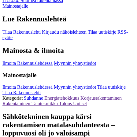
11/2024: Suomea rakentamassa
Mainostajalle
Lue Rakennuslehteä
Tilaa Rakennuslehti
Kirjaudu näköislehteen
Tilaa uutiskirje
RSS-
syöte
Mainosta & ilmoita
Ilmoita Rakennuslehdessä
Myynnin yhteystiedot
Mainostajalle
Ilmoita Rakennuslehdessä
Myynnin yhteystiedot
Tilaa uutiskirje
Tilaa Rakennuslehti
Kategoriat
Suhdanne
Energiatehokkuus
Korjausrakentaminen
Rakentaminen
Talotekniikka
Talous
Uutiset
Sähkötekninen kauppa kärsi
rakentamisen matalasuhdanteesta –
loppuvuosi oli jo valoisampi