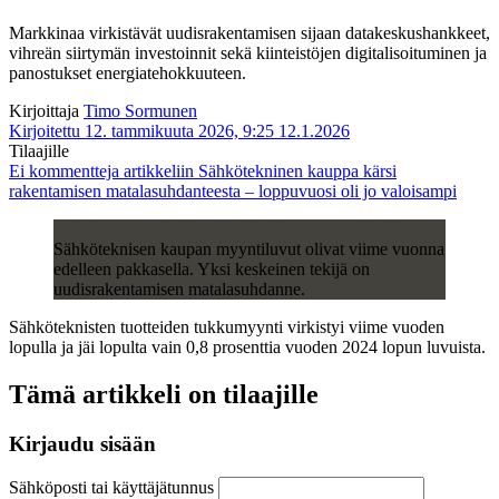
Markkinaa virkistävät uudisrakentamisen sijaan datakeskushankkeet,
vihreän siirtymän investoinnit sekä kiinteistöjen digitalisoituminen ja
panostukset energiatehokkuuteen.
Kirjoittaja
Timo Sormunen
Kirjoitettu 12. tammikuuta 2026, 9:25
12.1.2026
Tilaajille
Ei kommentteja
artikkeliin Sähkötekninen kauppa kärsi
rakentamisen matalasuhdanteesta – loppuvuosi oli jo valoisampi
Sähköteknisen kaupan myyntiluvut olivat viime vuonna
edelleen pakkasella. Yksi keskeinen tekijä on
uudisrakentamisen matalasuhdanne.
Sähköteknisten tuotteiden tukkumyynti virkistyi viime vuoden
lopulla ja jäi lopulta vain 0,8 prosenttia vuoden 2024 lopun luvuista.
Tämä artikkeli on tilaajille
Kirjaudu sisään
Sähköposti tai käyttäjätunnus