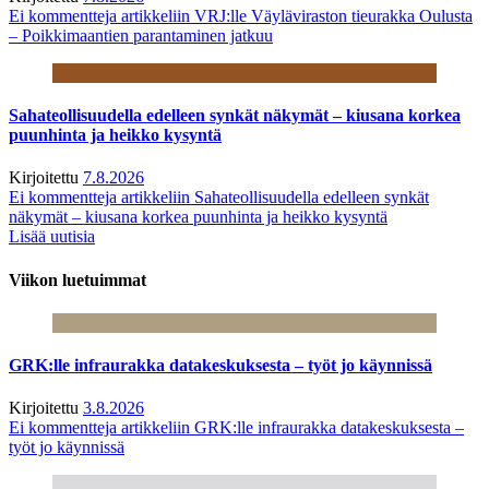
Ei kommentteja
artikkeliin VRJ:lle Väyläviraston tieurakka Oulusta
– Poikkimaantien parantaminen jatkuu
Sahateollisuudella edelleen synkät näkymät – kiusana korkea
puunhinta ja heikko kysyntä
Kirjoitettu
7.8.2026
Ei kommentteja
artikkeliin Sahateollisuudella edelleen synkät
näkymät – kiusana korkea puunhinta ja heikko kysyntä
Lisää uutisia
Viikon luetuimmat
GRK:lle infraurakka datakeskuksesta – työt jo käynnissä
Kirjoitettu
3.8.2026
Ei kommentteja
artikkeliin GRK:lle infraurakka datakeskuksesta –
työt jo käynnissä