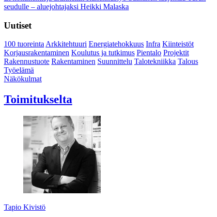
seudulle – aluejohtajaksi Heikki Malaska
Uutiset
100 tuoreinta
Arkkitehtuuri
Energiatehokkuus
Infra
Kiinteistöt
Korjausrakentaminen
Koulutus ja tutkimus
Pientalo
Projektit
Rakennustuote
Rakentaminen
Suunnittelu
Talotekniikka
Talous
Työelämä
Näkökulmat
Toimitukselta
Tapio Kivistö