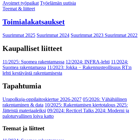
Avoimet työpaikat
Työelämän uutisia
Teemat & liitteet
Toimialakatsaukset
Suurimmat 2025
Suurimmat 2024
Suurimmat 2023
Suurimmat 2022
Kaupalliset liitteet
11/2025: Suomea rakentamassa
12/2024: INFRA-lehti
11/2024:
Suomea rakentamassa
11/2023: Jokka − Rakennusteollisuus RT:n
lehti kestävästä rakentamisesta
Tapahtumia
Urapolkuja-oppilaitoskiertue 2026-2027
05/2026: Vähähiilinen
rakentaminen & data
10/2025: Rakentamisen kiertotalous 2025:
Jätteistä materiaaleiksi
09/2024: Recticel Talks 2024: Moderni ja
paloturvallinen loiva katto
Teemat ja liitteet