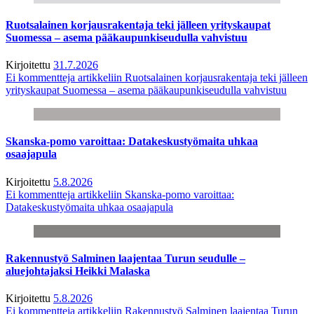
Ruotsalainen korjausrakentaja teki jälleen yrityskaupat
Suomessa – asema pääkaupunkiseudulla vahvistuu
Kirjoitettu
31.7.2026
Ei kommentteja
artikkeliin Ruotsalainen korjausrakentaja teki jälleen
yrityskaupat Suomessa – asema pääkaupunkiseudulla vahvistuu
Skanska-pomo varoittaa: Datakeskustyömaita uhkaa
osaajapula
Kirjoitettu
5.8.2026
Ei kommentteja
artikkeliin Skanska-pomo varoittaa:
Datakeskustyömaita uhkaa osaajapula
Rakennustyö Salminen laajentaa Turun seudulle –
aluejohtajaksi Heikki Malaska
Kirjoitettu
5.8.2026
Ei kommentteja
artikkeliin Rakennustyö Salminen laajentaa Turun