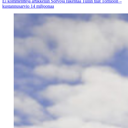
Ei kommentteja
artikkeliin Sorvoja rakentaa Tullin tilat Tornioon –
kustannusarvio 14 miljoonaa