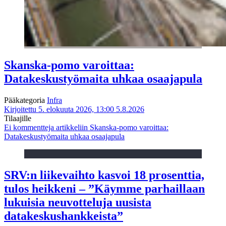
Skanska-pomo varoittaa:
Datakeskustyömaita uhkaa osaajapula
Pääkategoria
Infra
Kirjoitettu 5. elokuuta 2026, 13:00
5.8.2026
Tilaajille
Ei kommentteja
artikkeliin Skanska-pomo varoittaa:
Datakeskustyömaita uhkaa osaajapula
SRV:n liikevaihto kasvoi 18 prosenttia,
tulos heikkeni – ”Käymme parhaillaan
lukuisia neuvotteluja uusista
datakeskushankkeista”