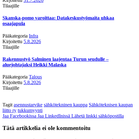
Kirjoitettu
31.7.2026
Tilaajille
Skanska-pomo varoittaa: Datakeskustyömaita uhkaa
osaajapula
Pääkategoria
Infra
Kirjoitettu
5.8.2026
Tilaajille
Rakennustyö Salminen laajentaa Turun seudulle –
aluejohtajaksi Heikki Malaska
Pääkategoria
Talous
Kirjoitettu
5.8.2026
Tilaajille
Tagit
asennustarvike
sähkötekninen kauppa
Sähköteknisen kaupan
liitto ry
tukkumyynti
Jaa Facebookissa
Jaa LinkedInissä
Lähetä linkki sähköpostilla
Tätä artikkelia ei ole kommentoitu