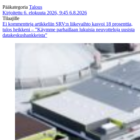
Pääkategoria
Talous
Kirjoitettu 6. elokuuta 2026, 9:45
6.8.2026
Tilaajille
Ei kommentteja
artikkeliin SRV:n liikevaihto kasvoi 18 prosenttia,
tulos heikkeni – ”Käymme parhaillaan lukuisia neuvotteluja uusista
datakeskushankkeista”