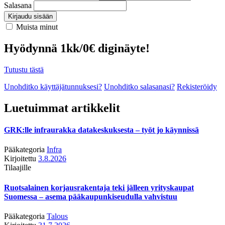
Salasana
Kirjaudu sisään
Muista minut
Hyödynnä 1kk/0€ diginäyte!
Tutustu tästä
Unohditko käyttäjätunnuksesi?
Unohditko salasanasi?
Rekisteröidy
Luetuimmat artikkelit
GRK:lle infraurakka datakeskuksesta – työt jo käynnissä
Pääkategoria
Infra
Kirjoitettu
3.8.2026
Tilaajille
Ruotsalainen korjausrakentaja teki jälleen yrityskaupat
Suomessa – asema pääkaupunkiseudulla vahvistuu
Pääkategoria
Talous