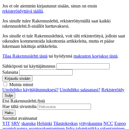
Jos et ole aiemmin kirjautunut sisään, sinun on ensin
rekisteröidyttävä täällä
.
Jos sinulle tulee Rakennuslehti, rekisteröitymällä saat kaikki
rakennuslehti.fi-sisällöt luettavaksesi.
Jos sinulle ei tule Rakennuslehteä, voit silti rekisteröityä, jolloin saat
oikeuden kommentoida lukottomia artikkeleita, mutta et pääse
lukemaan lukittuja artikkeleita.
Tilaa Rakennuslehti tästä
tai hyödynnä
maksuton koejakso tästä
.
Sähköposti tai käyttäjätunnus
Salasana
Kirjaudu sisään
Muista minut
Unohditko käyttäjätunnuksesi?
Unohditko salasanasi?
Rekisteröidy
Sulje
Etsi Rakennuslehti.fistä
Hae tältä sivustolta
Haku
Suositut avainsanat
YIT
SRV
skanska
Helsinki
Tilastokeskus
yrityskauppa
NCC
Espoo
asuntokauppa
asuntorakentaminen
Infra
talotekniikka
rakentaminen