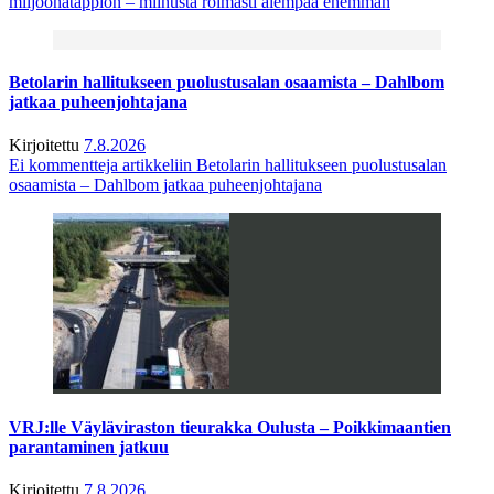
miljoonatappion – miinusta roimasti aiempaa enemmän
Betolarin hallitukseen puolustusalan osaamista – Dahlbom
jatkaa puheenjohtajana
Kirjoitettu
7.8.2026
Ei kommentteja
artikkeliin Betolarin hallitukseen puolustusalan
osaamista – Dahlbom jatkaa puheenjohtajana
VRJ:lle Väyläviraston tieurakka Oulusta – Poikkimaantien
parantaminen jatkuu
Kirjoitettu
7.8.2026