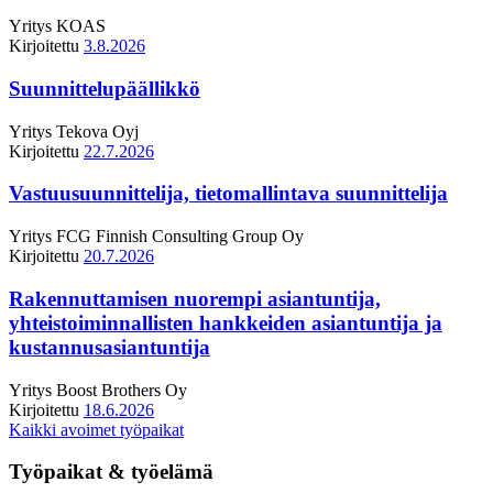
Yritys
KOAS
Kirjoitettu
3.8.2026
Suunnittelupäällikkö
Yritys
Tekova Oyj
Kirjoitettu
22.7.2026
Vastuusuunnittelija, tietomallintava suunnittelija
Yritys
FCG Finnish Consulting Group Oy
Kirjoitettu
20.7.2026
Rakennuttamisen nuorempi asiantuntija,
yhteistoiminnallisten hankkeiden asiantuntija ja
kustannusasiantuntija
Yritys
Boost Brothers Oy
Kirjoitettu
18.6.2026
Kaikki avoimet työpaikat
Työpaikat & työelämä