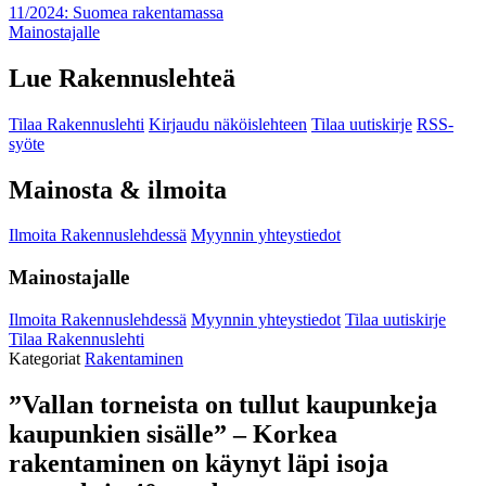
11/2024: Suomea rakentamassa
Mainostajalle
Lue Rakennuslehteä
Tilaa Rakennuslehti
Kirjaudu näköislehteen
Tilaa uutiskirje
RSS-
syöte
Mainosta & ilmoita
Ilmoita Rakennuslehdessä
Myynnin yhteystiedot
Mainostajalle
Ilmoita Rakennuslehdessä
Myynnin yhteystiedot
Tilaa uutiskirje
Tilaa Rakennuslehti
Kategoriat
Rakentaminen
”Vallan torneista on tullut kaupunkeja
kaupunkien sisälle” – Korkea
rakentaminen on käynyt läpi isoja