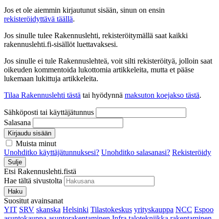
Jos et ole aiemmin kirjautunut sisään, sinun on ensin
rekisteröidyttävä täällä
.
Jos sinulle tulee Rakennuslehti, rekisteröitymällä saat kaikki
rakennuslehti.fi-sisällöt luettavaksesi.
Jos sinulle ei tule Rakennuslehteä, voit silti rekisteröityä, jolloin saat
oikeuden kommentoida lukottomia artikkeleita, mutta et pääse
lukemaan lukittuja artikkeleita.
Tilaa Rakennuslehti tästä
tai hyödynnä
maksuton koejakso tästä
.
Sähköposti tai käyttäjätunnus
Salasana
Kirjaudu sisään
Muista minut
Unohditko käyttäjätunnuksesi?
Unohditko salasanasi?
Rekisteröidy
Sulje
Etsi Rakennuslehti.fistä
Hae tältä sivustolta
Haku
Suositut avainsanat
YIT
SRV
skanska
Helsinki
Tilastokeskus
yrityskauppa
NCC
Espoo
asuntokauppa
asuntorakentaminen
Infra
talotekniikka
rakentaminen