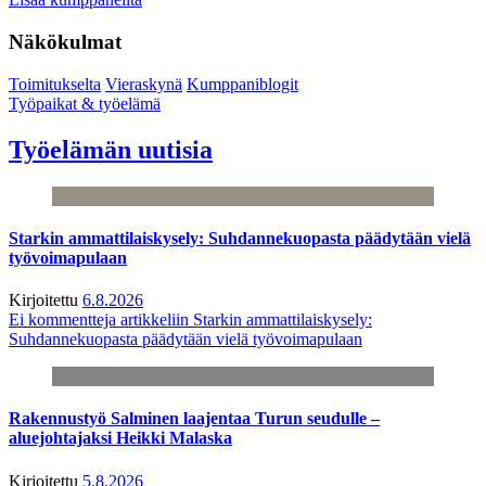
Näkökulmat
Toimitukselta
Vieraskynä
Kumppaniblogit
Työpaikat & työelämä
Työelämän uutisia
Starkin ammattilaiskysely: Suhdannekuopasta päädytään vielä
työvoimapulaan
Kirjoitettu
6.8.2026
Ei kommentteja
artikkeliin Starkin ammattilaiskysely:
Suhdannekuopasta päädytään vielä työvoimapulaan
Rakennustyö Salminen laajentaa Turun seudulle –
aluejohtajaksi Heikki Malaska
Kirjoitettu
5.8.2026