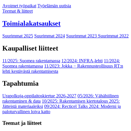
Avoimet työpaikat
Työelämän uutisia
Teemat & liitteet
Toimialakatsaukset
Suurimmat 2025
Suurimmat 2024
Suurimmat 2023
Suurimmat 2022
Kaupalliset liitteet
11/2025: Suomea rakentamassa
12/2024: INFRA-lehti
11/2024:
Suomea rakentamassa
11/2023: Jokka − Rakennusteollisuus RT:n
lehti kestävästä rakentamisesta
Tapahtumia
Urapolkuja-oppilaitoskiertue 2026-2027
05/2026: Vähähiilinen
rakentaminen & data
10/2025: Rakentamisen kiertotalous 2025:
Jätteistä materiaaleiksi
09/2024: Recticel Talks 2024: Moderni ja
paloturvallinen loiva katto
Teemat ja liitteet