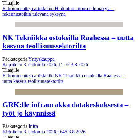
Tilaajille
Ei kommentteja
artikkeliin Hailuotoon nousee lomakylä –
rakennustöihin tulevana syksynä
NK Tekniikka ostoksilla Raahessa – uutta
kasvua teollisuussektorilta
Pääkategoria
Yrityskauppa
Kirjoitettu 3. elokuuta 2026, 15:52
3.8.2026
Tilaajille
Ei kommentteja
artikkeliin NK Tekniikka ostoksilla Raahessa –
uutta kasvua teollisuussektorilta
GRK:lle infraurakka datakeskuksesta –
työt jo käynnissä
Pääkategoria
Infra
Kirjoitettu 3. elokuuta 2026, 9:45
3.8.2026
Tilaajille