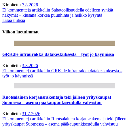
Kirjoitettu
7.8.2026
Ei kommentteja
artikkeliin Sahateollisuudella edelleen synkät
näkymät – kiusana korkea puunhinta ja heikko kysyntä
Lisää uutisia
Viikon luetuimmat
GRK:lle infraurakka datakeskuksesta – työt jo käynnissä
Kirjoitettu
3.8.2026
Ei kommentteja
artikkeliin GRK:lle infraurakka datakeskuksesta –
työt jo käynnissä
Ruotsalainen korjausrakentaja teki jälleen yrityskaupat
Suomessa – asema pääkaupunkiseudulla vahvistuu
Kirjoitettu
31.7.2026
Ei kommentteja
artikkeliin Ruotsalainen korjausrakentaja teki jälleen
yrityskaupat Suomessa – asema pääkaupunkiseudulla vahvistuu