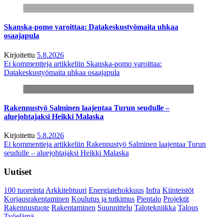
Skanska-pomo varoittaa: Datakeskustyömaita uhkaa
osaajapula
Kirjoitettu
5.8.2026
Ei kommentteja
artikkeliin Skanska-pomo varoittaa:
Datakeskustyömaita uhkaa osaajapula
Rakennustyö Salminen laajentaa Turun seudulle –
aluejohtajaksi Heikki Malaska
Kirjoitettu
5.8.2026
Ei kommentteja
artikkeliin Rakennustyö Salminen laajentaa Turun
seudulle – aluejohtajaksi Heikki Malaska
Uutiset
100 tuoreinta
Arkkitehtuuri
Energiatehokkuus
Infra
Kiinteistöt
Korjausrakentaminen
Koulutus ja tutkimus
Pientalo
Projektit
Rakennustuote
Rakentaminen
Suunnittelu
Talotekniikka
Talous
Työelämä