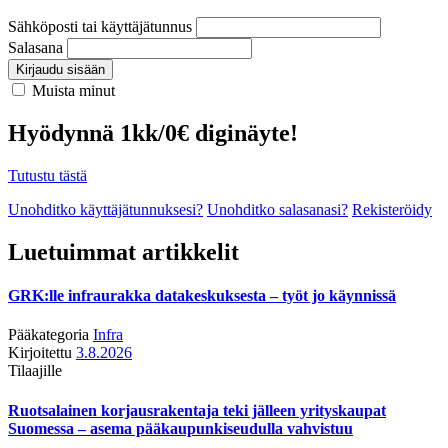
Sähköposti tai käyttäjätunnus
Salasana
Kirjaudu sisään
Muista minut
Hyödynnä 1kk/0€ diginäyte!
Tutustu tästä
Unohditko käyttäjätunnuksesi?
Unohditko salasanasi?
Rekisteröidy
Luetuimmat artikkelit
GRK:lle infraurakka datakeskuksesta – työt jo käynnissä
Pääkategoria
Infra
Kirjoitettu
3.8.2026
Tilaajille
Ruotsalainen korjausrakentaja teki jälleen yrityskaupat
Suomessa – asema pääkaupunkiseudulla vahvistuu