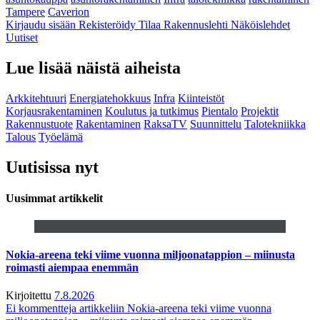
Tampere
Caverion
Kirjaudu sisään
Rekisteröidy
Tilaa Rakennuslehti
Näköislehdet
Uutiset
Lue lisää näistä aiheista
Arkkitehtuuri
Energiatehokkuus
Infra
Kiinteistöt
Korjausrakentaminen
Koulutus ja tutkimus
Pientalo
Projektit
Rakennustuote
Rakentaminen
RaksaTV
Suunnittelu
Talotekniikka
Talous
Työelämä
Uutisissa nyt
Uusimmat artikkelit
Nokia-areena teki viime vuonna miljoonatappion – miinusta
roimasti aiempaa enemmän
Kirjoitettu
7.8.2026
Ei kommentteja
artikkeliin Nokia-areena teki viime vuonna