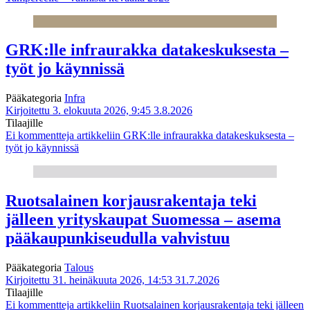
GRK:lle infraurakka datakeskuksesta –
työt jo käynnissä
Pääkategoria
Infra
Kirjoitettu 3. elokuuta 2026, 9:45
3.8.2026
Tilaajille
Ei kommentteja
artikkeliin GRK:lle infraurakka datakeskuksesta –
työt jo käynnissä
Ruotsalainen korjausrakentaja teki
jälleen yrityskaupat Suomessa – asema
pääkaupunkiseudulla vahvistuu
Pääkategoria
Talous
Kirjoitettu 31. heinäkuuta 2026, 14:53
31.7.2026
Tilaajille
Ei kommentteja
artikkeliin Ruotsalainen korjausrakentaja teki jälleen