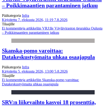
– Poikkimaantien parantaminen jatkuu
Pääkategoria
Infra
Kirjoitettu 7. elokuuta 2026, 11:19
7.8.2026
Tilaajille
Ei kommentteja
artikkeliin VRJ:lle Väyläviraston tieurakka Oulusta
– Poikkimaantien parantaminen jatkuu
Skanska-pomo varoittaa:
Datakeskustyömaita uhkaa osaajapula
Pääkategoria
Infra
Kirjoitettu 5. elokuuta 2026, 13:00
5.8.2026
Tilaajille
Ei kommentteja
artikkeliin Skanska-pomo varoittaa:
Datakeskustyömaita uhkaa osaajapula
SRV:n liikevaihto kasvoi 18 prosenttia,