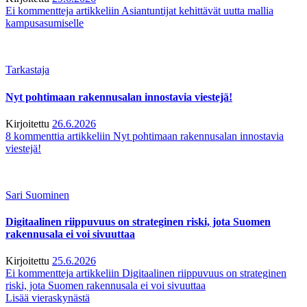
Ei kommentteja
artikkeliin Asiantuntijat kehittävät uutta mallia
kampusasumiselle
Tarkastaja
Nyt pohtimaan rakennusalan innostavia viestejä!
Kirjoitettu
26.6.2026
8 kommenttia
artikkeliin Nyt pohtimaan rakennusalan innostavia
viestejä!
Sari Suominen
Digitaalinen riippuvuus on strateginen riski, jota Suomen
rakennusala ei voi sivuuttaa
Kirjoitettu
25.6.2026
Ei kommentteja
artikkeliin Digitaalinen riippuvuus on strateginen
riski, jota Suomen rakennusala ei voi sivuuttaa
Lisää vieraskynästä