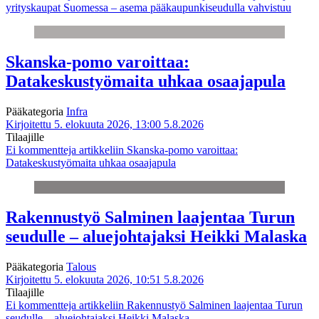
yrityskaupat Suomessa – asema pääkaupunkiseudulla vahvistuu
Skanska-pomo varoittaa:
Datakeskustyömaita uhkaa osaajapula
Pääkategoria
Infra
Kirjoitettu 5. elokuuta 2026, 13:00
5.8.2026
Tilaajille
Ei kommentteja
artikkeliin Skanska-pomo varoittaa:
Datakeskustyömaita uhkaa osaajapula
Rakennustyö Salminen laajentaa Turun
seudulle – aluejohtajaksi Heikki Malaska
Pääkategoria
Talous
Kirjoitettu 5. elokuuta 2026, 10:51
5.8.2026
Tilaajille
Ei kommentteja
artikkeliin Rakennustyö Salminen laajentaa Turun
seudulle – aluejohtajaksi Heikki Malaska