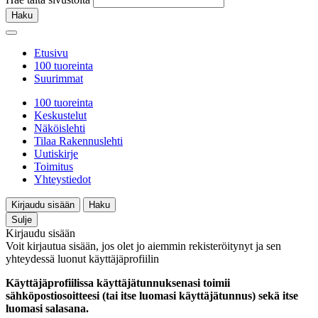
Haku
Etusivu
100 tuoreinta
Suurimmat
100 tuoreinta
Keskustelut
Näköislehti
Tilaa Rakennuslehti
Uutiskirje
Toimitus
Yhteystiedot
Kirjaudu sisään
Haku
Sulje
Kirjaudu sisään
Voit kirjautua sisään, jos olet jo aiemmin rekisteröitynyt ja sen
yhteydessä luonut käyttäjäprofiilin
Käyttäjäprofiilissa käyttäjätunnuksenasi toimii
sähköpostiosoitteesi (tai itse luomasi käyttäjätunnus) sekä itse
luomasi salasana.