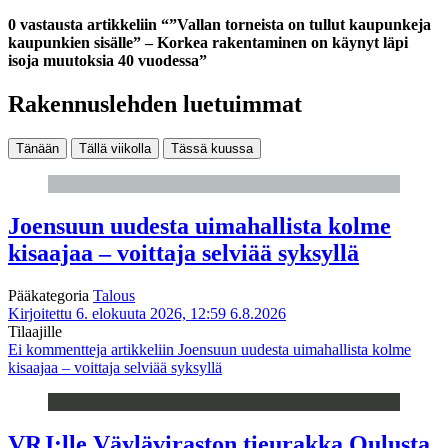
0 vastausta artikkeliin “”Vallan torneista on tullut kaupunkeja
kaupunkien sisälle” – Korkea rakentaminen on käynyt läpi
isoja muutoksia 40 vuodessa”
Rakennuslehden luetuimmat
Tänään
Tällä viikolla
Tässä kuussa
Joensuun uudesta uimahallista kolme
kisaajaa – voittaja selviää syksyllä
Pääkategoria
Talous
Kirjoitettu 6. elokuuta 2026, 12:59
6.8.2026
Tilaajille
Ei kommentteja
artikkeliin Joensuun uudesta uimahallista kolme
kisaajaa – voittaja selviää syksyllä
VRJ:lle Väyläviraston tieurakka Oulusta