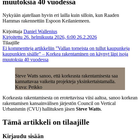
muutoksia 40 vuodessa
Nykyään ajatellaan hyvin eri lailla kuin silloin, kun Raaden
Hammas rakennettiin Espoon Keilaniemeen.
Kirjoittaja
Daniel Wallenius
Kirjoitettu 26. helmikuuta 2026, 6:00
26.2.2026
Tilaajille
Ei kommentteja
artikkeliin ”Vallan torneista on tullut kaupunkeja
kaupunkien sisälle” – Korkea rakentaminen on käynyt läpi isoja
muutoksia 40 vuodessa
Steve Watts sanoo, että korkeasta rakentamisesta saa
kannattavaa vaikeita projekteja yksinkertaistamalla.
Kuva: Peikko
Korkeasta rakentamisesta on erotettavissa viisi aaltoa, sanoo korkean
rakentamisen kansainvälisen järjestön Council on Vertical
Urbanismin (CVU) hallituksen jäsen
Steve Watts
.
Tämä artikkeli on tilaajille
Kirjaudu sisään