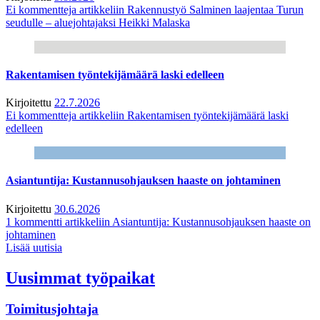
Ei kommentteja
artikkeliin Rakennustyö Salminen laajentaa Turun
seudulle – aluejohtajaksi Heikki Malaska
Rakentamisen työntekijämäärä laski edelleen
Kirjoitettu
22.7.2026
Ei kommentteja
artikkeliin Rakentamisen työntekijämäärä laski
edelleen
Asiantuntija: Kustannusohjauksen haaste on johtaminen
Kirjoitettu
30.6.2026
1 kommentti
artikkeliin Asiantuntija: Kustannusohjauksen haaste on
johtaminen
Lisää uutisia
Uusimmat työpaikat
Toimitusjohtaja