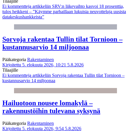
Tilaajille
Ei kommentteja
artikkeliin SRV:n liikevaihto kasvoi 18 prosenttia,
tulos heikkeni – ”Käymme parhaillaan lukuisia neuvotteluja uusista
datakeskushankkeista”
Sorvoja rakentaa Tullin tilat Tornioon –
kustannusarvio 14 miljoonaa
Pääkategoria
Rakentaminen
Kirjoitettu 5. elokuuta 2026, 10:21
5.8.2026
Tilaajille
Ei kommentteja
artikkeliin Sorvoja rakentaa Tullin tilat Tornioon –
kustannusarvio 14 miljoonaa
Hailuotoon nousee lomakylä –
rakennustöihin tulevana syksynä
Pääkategoria
Rakentaminen
Kirjoitettu 5. elokuuta 2026, 9:54
5.8.2026