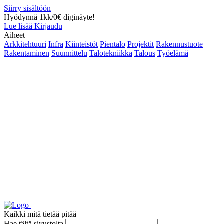
Siirry sisältöön
Hyödynnä 1kk/0€ diginäyte!
Lue lisää
Kirjaudu
Aiheet
Arkkitehtuuri
Infra
Kiinteistöt
Pientalo
Projektit
Rakennustuote
Rakentaminen
Suunnittelu
Talotekniikka
Talous
Työelämä
Kaikki mitä tietää pitää
Hae tältä sivustolta