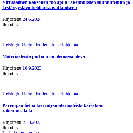
Virtuaalinen kaksonen tuo apua rakennuksien suunnitteluun ja
kestävyystavoitteiden saavuttamiseen
Kirjoitettu
24.6.2024
Ilmoitus
Helsingin kiertotalouden klusteriohjelma
Materiaaleista parhain on olemassa oleva
Kirjoitettu
18.9.2023
Ilmoitus
Helsingin kiertotalouden klusteriohjelma
Parempaa tietoa kierrätysmateriaaleista kaivataan
rakennusalalla
Kirjoitettu
21.8.2023
Ilmoitus
Lisää kumppaneilta