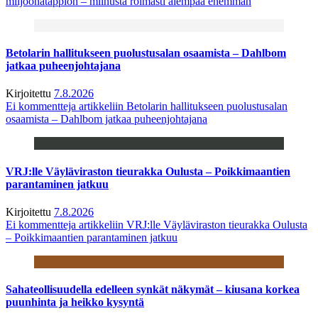
miljoonatappion – miinusta roimasti aiempaa enemmän
Betolarin hallitukseen puolustusalan osaamista – Dahlbom
jatkaa puheenjohtajana
Kirjoitettu
7.8.2026
Ei kommentteja
artikkeliin Betolarin hallitukseen puolustusalan
osaamista – Dahlbom jatkaa puheenjohtajana
VRJ:lle Väyläviraston tieurakka Oulusta – Poikkimaantien
parantaminen jatkuu
Kirjoitettu
7.8.2026
Ei kommentteja
artikkeliin VRJ:lle Väyläviraston tieurakka Oulusta
– Poikkimaantien parantaminen jatkuu
Sahateollisuudella edelleen synkät näkymät – kiusana korkea
puunhinta ja heikko kysyntä