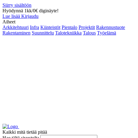
Siirry sisältöön
Hyödynnä 1kk/0€ diginäyte!
Lue lisää
Kirjaudu
Aiheet
Arkkitehtuuri
Infra
Kiinteistöt
Pientalo
Projektit
Rakennustuote
Rakentaminen
Suunnittelu
Talotekniikka
Talous
Työelämä
Kaikki mitä tietää pitää
Hae tältä sivustolta