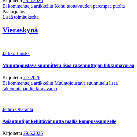
Kirjoitettu
29.5.2026
Ei kommentteja
artikkeliin Kohti tuottavuuden parempaa puolta
Pääkirjoitus
Lisää toimitukselta
Vieraskynä
Jarkko Liuska
Muuntojoustava suunnittelu lisää rakennuttajan liikkumavaraa
Kirjoitettu
7.7.2026
Ei kommentteja
artikkeliin Muuntojoustava suunnittelu lisää
rakennuttajan liikkumavaraa
Jethro Ollaranta
Asiantuntijat kehittävät uutta mallia kampusasumiselle
Kirjoitettu
29.6.2026