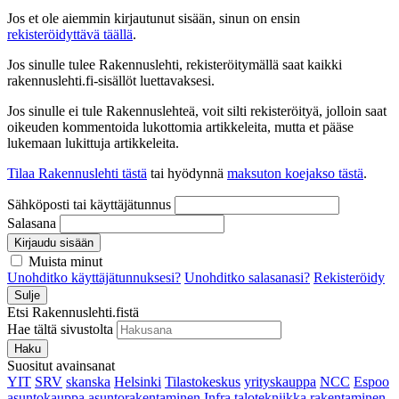
Jos et ole aiemmin kirjautunut sisään, sinun on ensin
rekisteröidyttävä täällä
.
Jos sinulle tulee Rakennuslehti, rekisteröitymällä saat kaikki
rakennuslehti.fi-sisällöt luettavaksesi.
Jos sinulle ei tule Rakennuslehteä, voit silti rekisteröityä, jolloin saat
oikeuden kommentoida lukottomia artikkeleita, mutta et pääse
lukemaan lukittuja artikkeleita.
Tilaa Rakennuslehti tästä
tai hyödynnä
maksuton koejakso tästä
.
Sähköposti tai käyttäjätunnus
Salasana
Kirjaudu sisään
Muista minut
Unohditko käyttäjätunnuksesi?
Unohditko salasanasi?
Rekisteröidy
Sulje
Etsi Rakennuslehti.fistä
Hae tältä sivustolta
Haku
Suositut avainsanat
YIT
SRV
skanska
Helsinki
Tilastokeskus
yrityskauppa
NCC
Espoo
asuntokauppa
asuntorakentaminen
Infra
talotekniikka
rakentaminen