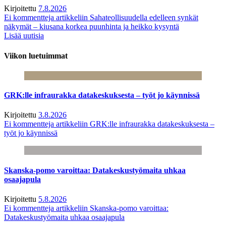
Kirjoitettu
7.8.2026
Ei kommentteja
artikkeliin Sahateollisuudella edelleen synkät
näkymät – kiusana korkea puunhinta ja heikko kysyntä
Lisää uutisia
Viikon luetuimmat
GRK:lle infraurakka datakeskuksesta – työt jo käynnissä
Kirjoitettu
3.8.2026
Ei kommentteja
artikkeliin GRK:lle infraurakka datakeskuksesta –
työt jo käynnissä
Skanska-pomo varoittaa: Datakeskustyömaita uhkaa
osaajapula
Kirjoitettu
5.8.2026
Ei kommentteja
artikkeliin Skanska-pomo varoittaa:
Datakeskustyömaita uhkaa osaajapula