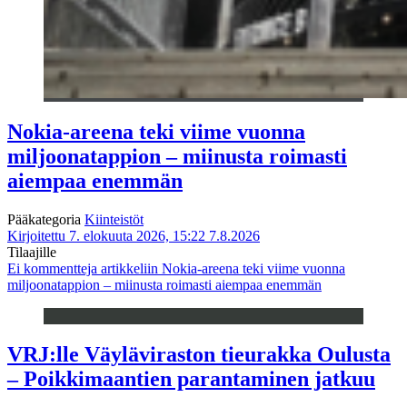
Nokia-areena teki viime vuonna
miljoonatappion – miinusta roimasti
aiempaa enemmän
Pääkategoria
Kiinteistöt
Kirjoitettu 7. elokuuta 2026, 15:22
7.8.2026
Tilaajille
Ei kommentteja
artikkeliin Nokia-areena teki viime vuonna
miljoonatappion – miinusta roimasti aiempaa enemmän
VRJ:lle Väyläviraston tieurakka Oulusta
– Poikkimaantien parantaminen jatkuu