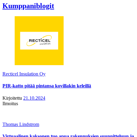
Kumppaniblogit
Recticel Insulation Oy
PIR-katto pitää pintansa kovillakin keleillä
Kirjoitettu
21.10.2024
Ilmoitus
Thomas Lindstrom
Virtuaalinen kaksonen tuo apua rakennuksien suunnitteluun ja