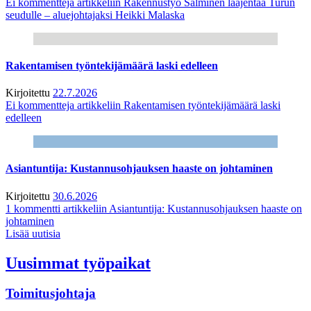
Ei kommentteja
artikkeliin Rakennustyö Salminen laajentaa Turun
seudulle – aluejohtajaksi Heikki Malaska
Rakentamisen työntekijämäärä laski edelleen
Kirjoitettu
22.7.2026
Ei kommentteja
artikkeliin Rakentamisen työntekijämäärä laski
edelleen
Asiantuntija: Kustannusohjauksen haaste on johtaminen
Kirjoitettu
30.6.2026
1 kommentti
artikkeliin Asiantuntija: Kustannusohjauksen haaste on
johtaminen
Lisää uutisia
Uusimmat työpaikat
Toimitusjohtaja