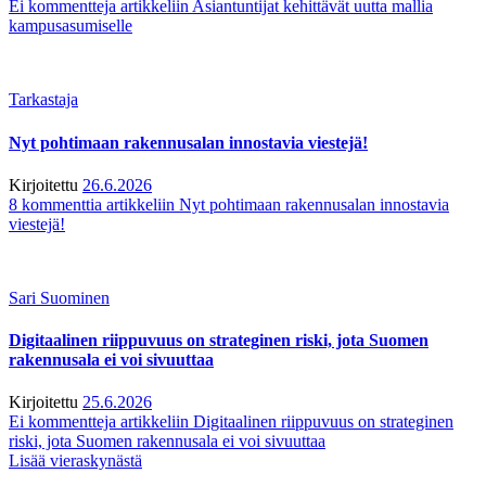
Ei kommentteja
artikkeliin Asiantuntijat kehittävät uutta mallia
kampusasumiselle
Tarkastaja
Nyt pohtimaan rakennusalan innostavia viestejä!
Kirjoitettu
26.6.2026
8 kommenttia
artikkeliin Nyt pohtimaan rakennusalan innostavia
viestejä!
Sari Suominen
Digitaalinen riippuvuus on strateginen riski, jota Suomen
rakennusala ei voi sivuuttaa
Kirjoitettu
25.6.2026
Ei kommentteja
artikkeliin Digitaalinen riippuvuus on strateginen
riski, jota Suomen rakennusala ei voi sivuuttaa
Lisää vieraskynästä