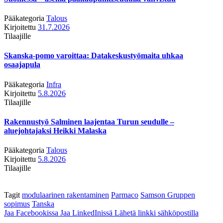
Pääkategoria
Talous
Kirjoitettu
31.7.2026
Tilaajille
Skanska-pomo varoittaa: Datakeskustyömaita uhkaa
osaajapula
Pääkategoria
Infra
Kirjoitettu
5.8.2026
Tilaajille
Rakennustyö Salminen laajentaa Turun seudulle –
aluejohtajaksi Heikki Malaska
Pääkategoria
Talous
Kirjoitettu
5.8.2026
Tilaajille
Tagit
modulaarinen rakentaminen
Parmaco
Samson Gruppen
sopimus
Tanska
Jaa Facebookissa
Jaa LinkedInissä
Lähetä linkki sähköpostilla