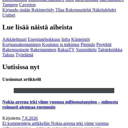
Tampere
Caverion
Kirjaudu sisään
Rekisteröidy
Tilaa Rakennuslehti
Näköislehdet
Uutiset
Lue lisää näistä aiheista
Arkkitehtuuri
Energiatehokkuus
Infra
Kiinteistöt
Korjausrakentaminen
Koulutus ja tutkimus
Pientalo
Projektit
Rakennustuote
Rakentaminen
RaksaTV
Suunnittelu
Talotekniikka
Talous
Työelämä
Uutisissa nyt
Uusimmat artikkelit
Nokia-areena teki viime vuonna miljoonatappion – miinusta
roimasti aiempaa enemmän
Kirjoitettu
7.8.2026
Ei kommentteja
artikkeliin Nokia-areena teki viime vuonna