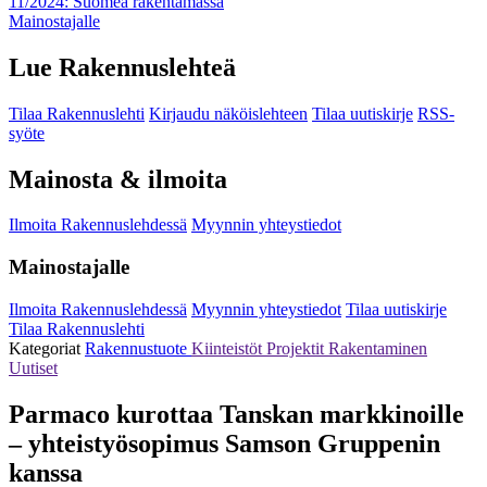
11/2024: Suomea rakentamassa
Mainostajalle
Lue Rakennuslehteä
Tilaa Rakennuslehti
Kirjaudu näköislehteen
Tilaa uutiskirje
RSS-
syöte
Mainosta & ilmoita
Ilmoita Rakennuslehdessä
Myynnin yhteystiedot
Mainostajalle
Ilmoita Rakennuslehdessä
Myynnin yhteystiedot
Tilaa uutiskirje
Tilaa Rakennuslehti
Kategoriat
Rakennustuote
Kiinteistöt
Projektit
Rakentaminen
Uutiset
Parmaco kurottaa Tanskan markkinoille
– yhteistyösopimus Samson Gruppenin
kanssa