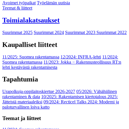
Avoimet työpaikat
Työelämän uutisia
Teemat & liitteet
Toimialakatsaukset
Suurimmat 2025
Suurimmat 2024
Suurimmat 2023
Suurimmat 2022
Kaupalliset liitteet
11/2025: Suomea rakentamassa
12/2024: INFRA-lehti
11/2024:
Suomea rakentamassa
11/2023: Jokka − Rakennusteollisuus RT:n
lehti kestävästä rakentamisesta
Tapahtumia
Urapolkuja-oppilaitoskiertue 2026-2027
05/2026: Vähähiilinen
rakentaminen & data
10/2025: Rakentamisen kiertotalous 2025:
Jätteistä materiaaleiksi
09/2024: Recticel Talks 2024: Moderni ja
paloturvallinen loiva katto
Teemat ja liitteet