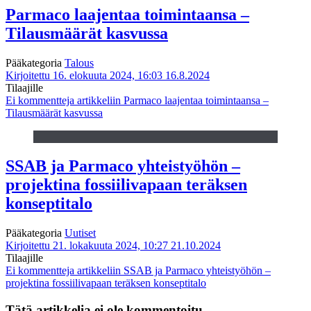
Parmaco laajentaa toimintaansa –
Tilausmäärät kasvussa
Pääkategoria
Talous
Kirjoitettu 16. elokuuta 2024, 16:03
16.8.2024
Tilaajille
Ei kommentteja
artikkeliin Parmaco laajentaa toimintaansa –
Tilausmäärät kasvussa
SSAB ja Parmaco yhteistyöhön –
projektina fossiilivapaan teräksen
konseptitalo
Pääkategoria
Uutiset
Kirjoitettu 21. lokakuuta 2024, 10:27
21.10.2024
Tilaajille
Ei kommentteja
artikkeliin SSAB ja Parmaco yhteistyöhön –
projektina fossiilivapaan teräksen konseptitalo
Tätä artikkelia ei ole kommentoitu