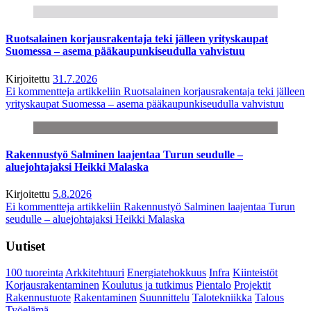
Ruotsalainen korjausrakentaja teki jälleen yrityskaupat
Suomessa – asema pääkaupunkiseudulla vahvistuu
Kirjoitettu
31.7.2026
Ei kommentteja
artikkeliin Ruotsalainen korjausrakentaja teki jälleen
yrityskaupat Suomessa – asema pääkaupunkiseudulla vahvistuu
Rakennustyö Salminen laajentaa Turun seudulle –
aluejohtajaksi Heikki Malaska
Kirjoitettu
5.8.2026
Ei kommentteja
artikkeliin Rakennustyö Salminen laajentaa Turun
seudulle – aluejohtajaksi Heikki Malaska
Uutiset
100 tuoreinta
Arkkitehtuuri
Energiatehokkuus
Infra
Kiinteistöt
Korjausrakentaminen
Koulutus ja tutkimus
Pientalo
Projektit
Rakennustuote
Rakentaminen
Suunnittelu
Talotekniikka
Talous
Työelämä