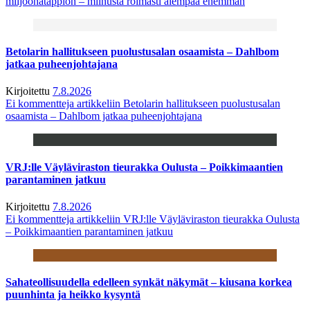
miljoonatappion – miinusta roimasti aiempaa enemmän
Betolarin hallitukseen puolustusalan osaamista – Dahlbom
jatkaa puheenjohtajana
Kirjoitettu
7.8.2026
Ei kommentteja
artikkeliin Betolarin hallitukseen puolustusalan
osaamista – Dahlbom jatkaa puheenjohtajana
VRJ:lle Väyläviraston tieurakka Oulusta – Poikkimaantien
parantaminen jatkuu
Kirjoitettu
7.8.2026
Ei kommentteja
artikkeliin VRJ:lle Väyläviraston tieurakka Oulusta
– Poikkimaantien parantaminen jatkuu
Sahateollisuudella edelleen synkät näkymät – kiusana korkea
puunhinta ja heikko kysyntä