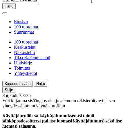
Haku
Etusivu
100 tuoreinta
Suurimmat
100 tuoreinta
Keskustelut
Näköislehti
Tilaa Rakennuslehti
Uutiskirje
Toimitus
Yhteystiedot
Kirjaudu sisään
Haku
Sulje
Kirjaudu sisään
Voit kirjautua sisään, jos olet jo aiemmin rekisteröitynyt ja sen
yhteydessä luonut käyttäjäprofiilin
Käyttäjäprofiilissa käyttäjätunnuksenasi toimii
sähköpostiosoitteesi (tai itse luomasi käyttäjätunnus) sekä itse
luomasi salasana.