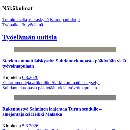
Näkökulmat
Toimitukselta
Vieraskynä
Kumppaniblogit
Työpaikat & työelämä
Työelämän uutisia
Starkin ammattilaiskysely: Suhdannekuopasta päädytään vielä
työvoimapulaan
Kirjoitettu
6.8.2026
Ei kommentteja
artikkeliin Starkin ammattilaiskysely:
Suhdannekuopasta päädytään vielä työvoimapulaan
Rakennustyö Salminen laajentaa Turun seudulle –
aluejohtajaksi Heikki Malaska
Kirjoitettu
5.8.2026