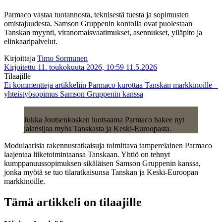
Parmaco vastaa tuotannosta, teknisestä tuesta ja sopimusten
omistajuudesta. Samson Gruppenin kontolla ovat puolestaan
Tanskan myynti, viranomaisvaatimukset, asennukset, ylläpito ja
elinkaaripalvelut.
Kirjoittaja
Timo Sormunen
Kirjoitettu 11. toukokuuta 2026, 10:59
11.5.2026
Tilaajille
Ei kommentteja
artikkeliin Parmaco kurottaa Tanskan markkinoille –
yhteistyösopimus Samson Gruppenin kanssa
Jukka Joutsenkosken luotsaama Parmaco hakee nyt
jalansijaa myös Tanskasta ja Keski-Euroopasta.
Modulaarisia rakennusratkaisuja toimittava tamperelainen Parmaco
laajentaa liiketoimintaansa Tanskaan. Yhtiö on tehnyt
kumppanuussopimuksen sikäläisen Samson Gruppenin kanssa,
jonka myötä se tuo tilaratkaisunsa Tanskan ja Keski-Euroopan
markkinoille.
Tämä artikkeli on tilaajille