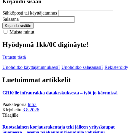
Kirjaudu sisään
Sähköposti tai käyttäjätunnus
Salasana
Kirjaudu sisään
Muista minut
Hyödynnä 1kk/0€ diginäyte!
Tutustu tästä
Unohditko käyttäjätunnuksesi?
Unohditko salasanasi?
Rekisteröidy
Luetuimmat artikkelit
GRK:lle infraurakka datakeskuksesta – työt jo käynnissä
Pääkategoria
Infra
Kirjoitettu
3.8.2026
Tilaajille
Ruotsalainen korjausrakentaja teki jälleen yrityskaupat
Suomessa – asema pääkaupunkiseudulla vahvistuu