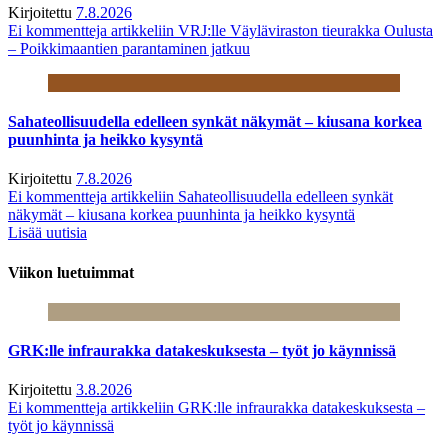
Kirjoitettu
7.8.2026
Ei kommentteja
artikkeliin VRJ:lle Väyläviraston tieurakka Oulusta
– Poikkimaantien parantaminen jatkuu
Sahateollisuudella edelleen synkät näkymät – kiusana korkea
puunhinta ja heikko kysyntä
Kirjoitettu
7.8.2026
Ei kommentteja
artikkeliin Sahateollisuudella edelleen synkät
näkymät – kiusana korkea puunhinta ja heikko kysyntä
Lisää uutisia
Viikon luetuimmat
GRK:lle infraurakka datakeskuksesta – työt jo käynnissä
Kirjoitettu
3.8.2026
Ei kommentteja
artikkeliin GRK:lle infraurakka datakeskuksesta –
työt jo käynnissä