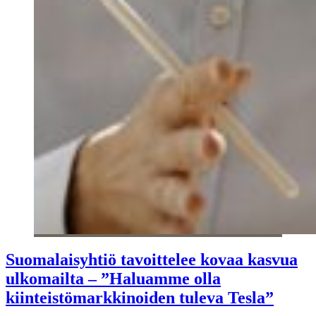
Suomalaisyhtiö tavoittelee kovaa kasvua
ulkomailta – ”Haluamme olla
kiinteistömarkkinoiden tuleva Tesla”