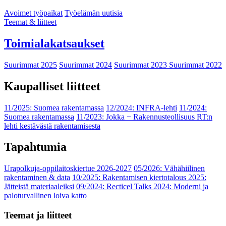
Avoimet työpaikat
Työelämän uutisia
Teemat & liitteet
Toimialakatsaukset
Suurimmat 2025
Suurimmat 2024
Suurimmat 2023
Suurimmat 2022
Kaupalliset liitteet
11/2025: Suomea rakentamassa
12/2024: INFRA-lehti
11/2024:
Suomea rakentamassa
11/2023: Jokka − Rakennusteollisuus RT:n
lehti kestävästä rakentamisesta
Tapahtumia
Urapolkuja-oppilaitoskiertue 2026-2027
05/2026: Vähähiilinen
rakentaminen & data
10/2025: Rakentamisen kiertotalous 2025:
Jätteistä materiaaleiksi
09/2024: Recticel Talks 2024: Moderni ja
paloturvallinen loiva katto
Teemat ja liitteet