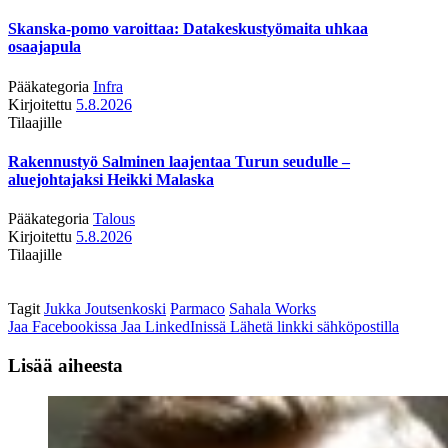
Skanska-pomo varoittaa: Datakeskustyömaita uhkaa
osaajapula
Pääkategoria
Infra
Kirjoitettu
5.8.2026
Tilaajille
Rakennustyö Salminen laajentaa Turun seudulle –
aluejohtajaksi Heikki Malaska
Pääkategoria
Talous
Kirjoitettu
5.8.2026
Tilaajille
Tagit
Jukka Joutsenkoski
Parmaco
Sahala Works
Jaa Facebookissa
Jaa LinkedInissä
Lähetä linkki sähköpostilla
Lisää aiheesta