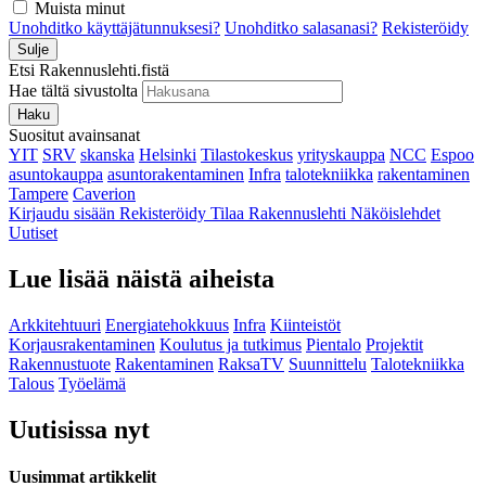
Muista minut
Unohditko käyttäjätunnuksesi?
Unohditko salasanasi?
Rekisteröidy
Sulje
Etsi Rakennuslehti.fistä
Hae tältä sivustolta
Haku
Suositut avainsanat
YIT
SRV
skanska
Helsinki
Tilastokeskus
yrityskauppa
NCC
Espoo
asuntokauppa
asuntorakentaminen
Infra
talotekniikka
rakentaminen
Tampere
Caverion
Kirjaudu sisään
Rekisteröidy
Tilaa Rakennuslehti
Näköislehdet
Uutiset
Lue lisää näistä aiheista
Arkkitehtuuri
Energiatehokkuus
Infra
Kiinteistöt
Korjausrakentaminen
Koulutus ja tutkimus
Pientalo
Projektit
Rakennustuote
Rakentaminen
RaksaTV
Suunnittelu
Talotekniikka
Talous
Työelämä
Uutisissa nyt
Uusimmat artikkelit