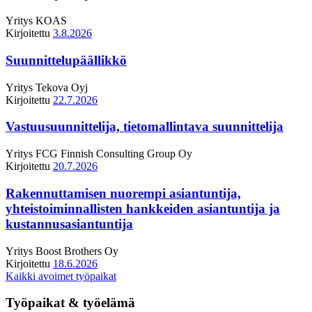
Yritys
KOAS
Kirjoitettu
3.8.2026
Suunnittelupäällikkö
Yritys
Tekova Oyj
Kirjoitettu
22.7.2026
Vastuusuunnittelija, tietomallintava suunnittelija
Yritys
FCG Finnish Consulting Group Oy
Kirjoitettu
20.7.2026
Rakennuttamisen nuorempi asiantuntija,
yhteistoiminnallisten hankkeiden asiantuntija ja
kustannusasiantuntija
Yritys
Boost Brothers Oy
Kirjoitettu
18.6.2026
Kaikki avoimet työpaikat
Työpaikat & työelämä