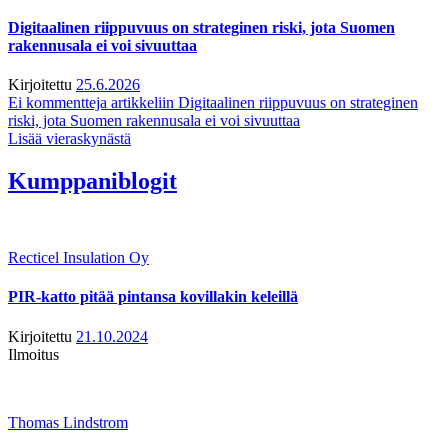
Digitaalinen riippuvuus on strateginen riski, jota Suomen
rakennusala ei voi sivuuttaa
Kirjoitettu
25.6.2026
Ei kommentteja
artikkeliin Digitaalinen riippuvuus on strateginen
riski, jota Suomen rakennusala ei voi sivuuttaa
Lisää vieraskynästä
Kumppaniblogit
Recticel Insulation Oy
PIR-katto pitää pintansa kovillakin keleillä
Kirjoitettu
21.10.2024
Ilmoitus
Thomas Lindstrom