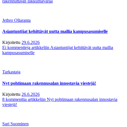
rakennuttajan liikkumavaraa
Jethro Ollaranta
Asiantuntijat kehittävät uutta mallia kampusasumiselle
Kirjoitettu
29.6.2026
Ei kommentteja
artikkeliin Asiantuntijat kehittävät uutta mallia
kampusasumiselle
Tarkastaja
Nyt pohtimaan rakennusalan innostavia viestejä!
Kirjoitettu
26.6.2026
8 kommenttia
artikkeliin Nyt pohtimaan rakennusalan innostavia
viestejä!
Sari Suominen