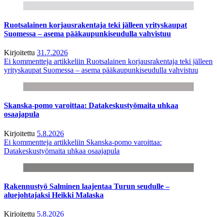
Ruotsalainen korjausrakentaja teki jälleen yrityskaupat
Suomessa – asema pääkaupunkiseudulla vahvistuu
Kirjoitettu
31.7.2026
Ei kommentteja
artikkeliin Ruotsalainen korjausrakentaja teki jälleen
yrityskaupat Suomessa – asema pääkaupunkiseudulla vahvistuu
Skanska-pomo varoittaa: Datakeskustyömaita uhkaa
osaajapula
Kirjoitettu
5.8.2026
Ei kommentteja
artikkeliin Skanska-pomo varoittaa:
Datakeskustyömaita uhkaa osaajapula
Rakennustyö Salminen laajentaa Turun seudulle –
aluejohtajaksi Heikki Malaska
Kirjoitettu
5.8.2026