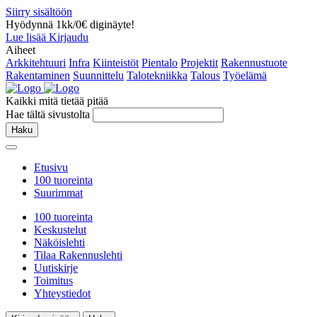
Siirry sisältöön
Hyödynnä 1kk/0€ diginäyte!
Lue lisää
Kirjaudu
Aiheet
Arkkitehtuuri
Infra
Kiinteistöt
Pientalo
Projektit
Rakennustuote
Rakentaminen
Suunnittelu
Talotekniikka
Talous
Työelämä
Kaikki mitä tietää pitää
Hae tältä sivustolta
Haku
Etusivu
100 tuoreinta
Suurimmat
100 tuoreinta
Keskustelut
Näköislehti
Tilaa Rakennuslehti
Uutiskirje
Toimitus
Yhteystiedot