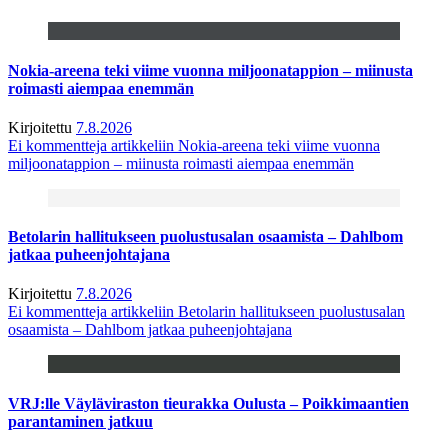
Nokia-areena teki viime vuonna miljoonatappion – miinusta
roimasti aiempaa enemmän
Kirjoitettu
7.8.2026
Ei kommentteja
artikkeliin Nokia-areena teki viime vuonna
miljoonatappion – miinusta roimasti aiempaa enemmän
Betolarin hallitukseen puolustusalan osaamista – Dahlbom
jatkaa puheenjohtajana
Kirjoitettu
7.8.2026
Ei kommentteja
artikkeliin Betolarin hallitukseen puolustusalan
osaamista – Dahlbom jatkaa puheenjohtajana
VRJ:lle Väyläviraston tieurakka Oulusta – Poikkimaantien
parantaminen jatkuu