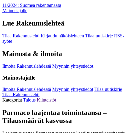
11/2024: Suomea rakentamassa
Mainostajalle
Lue Rakennuslehteä
Tilaa Rakennuslehti
Kirjaudu näköislehteen
Tilaa uutiskirje
RSS-
syöte
Mainosta & ilmoita
Ilmoita Rakennuslehdessä
Myynnin yhteystiedot
Mainostajalle
Ilmoita Rakennuslehdessä
Myynnin yhteystiedot
Tilaa uutiskirje
Tilaa Rakennuslehti
Kategoriat
Talous
Kiinteistöt
Parmaco laajentaa toimintaansa –
Tilausmäärät kasvussa