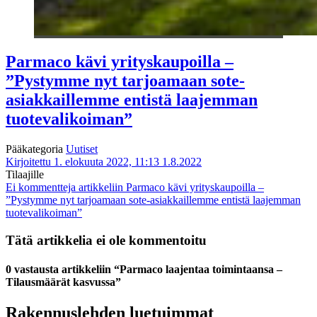
Parmaco kävi yrityskaupoilla –
”Pystymme nyt tarjoamaan sote-
asiakkaillemme entistä laajemman
tuotevalikoiman”
Pääkategoria
Uutiset
Kirjoitettu 1. elokuuta 2022, 11:13
1.8.2022
Tilaajille
Ei kommentteja
artikkeliin Parmaco kävi yrityskaupoilla –
”Pystymme nyt tarjoamaan sote-asiakkaillemme entistä laajemman
tuotevalikoiman”
Tätä artikkelia ei ole kommentoitu
0 vastausta artikkeliin “Parmaco laajentaa toimintaansa –
Tilausmäärät kasvussa”
Rakennuslehden luetuimmat