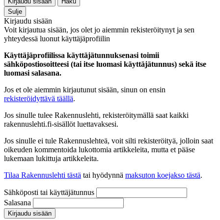
Kirjaudu sisään
Haku
Sulje
Kirjaudu sisään
Voit kirjautua sisään, jos olet jo aiemmin rekisteröitynyt ja sen
yhteydessä luonut käyttäjäprofiilin
Käyttäjäprofiilissa käyttäjätunnuksenasi toimii
sähköpostiosoitteesi (tai itse luomasi käyttäjätunnus) sekä itse
luomasi salasana.
Jos et ole aiemmin kirjautunut sisään, sinun on ensin
rekisteröidyttävä täällä
.
Jos sinulle tulee Rakennuslehti, rekisteröitymällä saat kaikki
rakennuslehti.fi-sisällöt luettavaksesi.
Jos sinulle ei tule Rakennuslehteä, voit silti rekisteröityä, jolloin saat
oikeuden kommentoida lukottomia artikkeleita, mutta et pääse
lukemaan lukittuja artikkeleita.
Tilaa Rakennuslehti tästä
tai hyödynnä
maksuton koejakso tästä
.
Sähköposti tai käyttäjätunnus
Salasana
Kirjaudu sisään