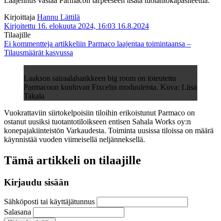
Laajennus vastaa Parmacon tarpeeseen lisätä tuotantokapasiteettia.
Kirjoittaja
Hannu Lättilä
Kirjoitettu 16. elokuuta 2024, 16:03
16.8.2024
Tilaajille
Ei kommentteja
artikkeliin Parmaco laajentaa toimintaansa –
Tilausmäärät kasvussa
Laakson sairaalahankkeen big room on toteutettu
Parmacoon kuuluvan Fixcelin moduuleista. Kuva: Liisa
Takala
Vuokrattaviin siirtokelpoisiin tiloihin erikoistunut Parmaco on
ostanut uusiksi tuotantotiloikseen entisen Sahala Works oy:n
konepajakiinteistön Varkaudesta. Toiminta uusissa tiloissa on määrä
käynnistää vuoden viimeisellä neljänneksellä.
Tämä artikkeli on tilaajille
Kirjaudu sisään
Sähköposti tai käyttäjätunnus
Salasana