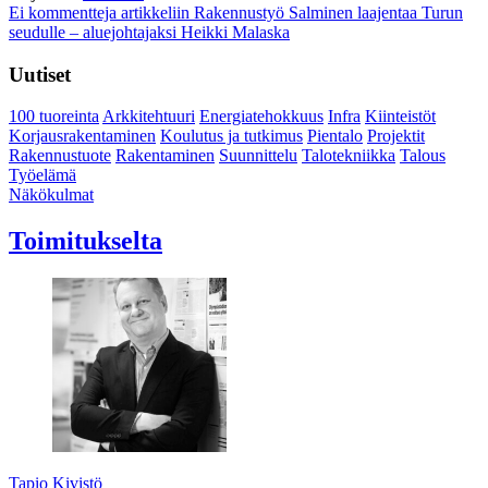
Ei kommentteja
artikkeliin Rakennustyö Salminen laajentaa Turun
seudulle – aluejohtajaksi Heikki Malaska
Uutiset
100 tuoreinta
Arkkitehtuuri
Energiatehokkuus
Infra
Kiinteistöt
Korjausrakentaminen
Koulutus ja tutkimus
Pientalo
Projektit
Rakennustuote
Rakentaminen
Suunnittelu
Talotekniikka
Talous
Työelämä
Näkökulmat
Toimitukselta
Tapio Kivistö