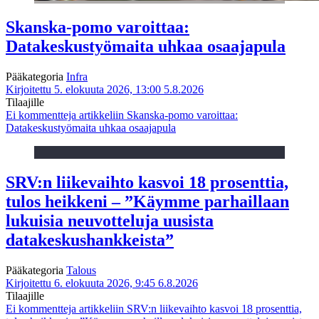
Skanska-pomo varoittaa:
Datakeskustyömaita uhkaa osaajapula
Pääkategoria
Infra
Kirjoitettu 5. elokuuta 2026, 13:00
5.8.2026
Tilaajille
Ei kommentteja
artikkeliin Skanska-pomo varoittaa:
Datakeskustyömaita uhkaa osaajapula
SRV:n liikevaihto kasvoi 18 prosenttia,
tulos heikkeni – ”Käymme parhaillaan
lukuisia neuvotteluja uusista
datakeskushankkeista”
Pääkategoria
Talous
Kirjoitettu 6. elokuuta 2026, 9:45
6.8.2026
Tilaajille
Ei kommentteja
artikkeliin SRV:n liikevaihto kasvoi 18 prosenttia,