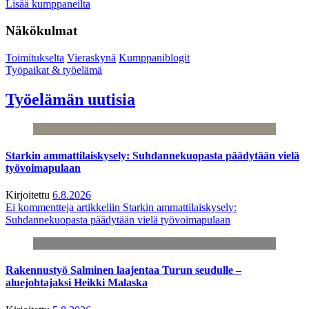
Lisää kumppaneilta
Näkökulmat
Toimitukselta
Vieraskynä
Kumppaniblogit
Työpaikat & työelämä
Työelämän uutisia
Starkin ammattilaiskysely: Suhdannekuopasta päädytään vielä
työvoimapulaan
Kirjoitettu
6.8.2026
Ei kommentteja
artikkeliin Starkin ammattilaiskysely:
Suhdannekuopasta päädytään vielä työvoimapulaan
Rakennustyö Salminen laajentaa Turun seudulle –
aluejohtajaksi Heikki Malaska