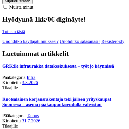
Kirjaudu sisään
Muista minut
Hyödynnä 1kk/0€ diginäyte!
Tutustu tästä
Unohditko käyttäjätunnuksesi?
Unohditko salasanasi?
Rekisteröidy
Luetuimmat artikkelit
GRK:lle infraurakka datakeskuksesta – työt jo käynnissä
Pääkategoria
Infra
Kirjoitettu
3.8.2026
Tilaajille
Ruotsalainen korjausrakentaja teki jälleen yrityskaupat
Suomessa – asema pääkaupunkiseudulla vahvistuu
Pääkategoria
Talous
Kirjoitettu
31.7.2026
Tilaajille