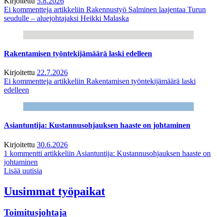
Kirjoitettu
5.8.2026
Ei kommentteja
artikkeliin Rakennustyö Salminen laajentaa Turun
seudulle – aluejohtajaksi Heikki Malaska
Rakentamisen työntekijämäärä laski edelleen
Kirjoitettu
22.7.2026
Ei kommentteja
artikkeliin Rakentamisen työntekijämäärä laski
edelleen
Asiantuntija: Kustannusohjauksen haaste on johtaminen
Kirjoitettu
30.6.2026
1 kommentti
artikkeliin Asiantuntija: Kustannusohjauksen haaste on
johtaminen
Lisää uutisia
Uusimmat työpaikat
Toimitusjohtaja