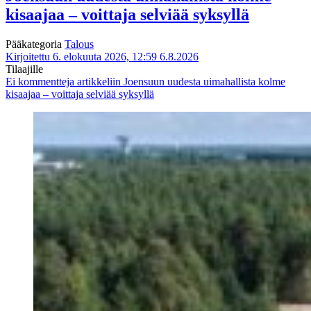
kisaajaa – voittaja selviää syksyllä
Pääkategoria
Talous
Kirjoitettu 6. elokuuta 2026, 12:59
6.8.2026
Tilaajille
Ei kommentteja
artikkeliin Joensuun uudesta uimahallista kolme
kisaajaa – voittaja selviää syksyllä