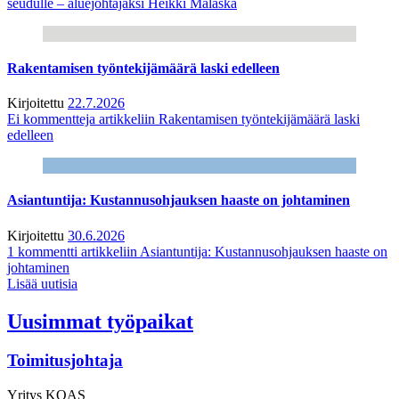
seudulle – aluejohtajaksi Heikki Malaska
Rakentamisen työntekijämäärä laski edelleen
Kirjoitettu
22.7.2026
Ei kommentteja
artikkeliin Rakentamisen työntekijämäärä laski
edelleen
Asiantuntija: Kustannusohjauksen haaste on johtaminen
Kirjoitettu
30.6.2026
1 kommentti
artikkeliin Asiantuntija: Kustannusohjauksen haaste on
johtaminen
Lisää uutisia
Uusimmat työpaikat
Toimitusjohtaja
Yritys
KOAS