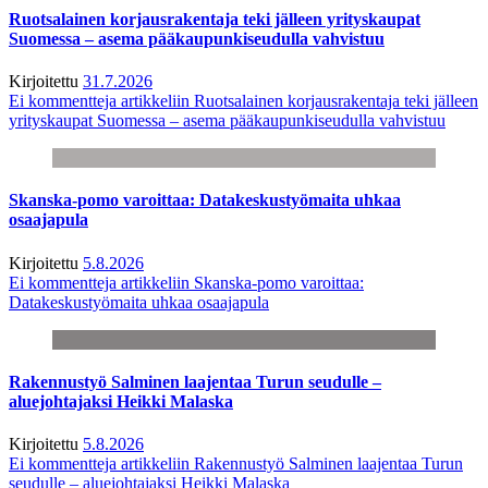
Ruotsalainen korjausrakentaja teki jälleen yrityskaupat
Suomessa – asema pääkaupunkiseudulla vahvistuu
Kirjoitettu
31.7.2026
Ei kommentteja
artikkeliin Ruotsalainen korjausrakentaja teki jälleen
yrityskaupat Suomessa – asema pääkaupunkiseudulla vahvistuu
Skanska-pomo varoittaa: Datakeskustyömaita uhkaa
osaajapula
Kirjoitettu
5.8.2026
Ei kommentteja
artikkeliin Skanska-pomo varoittaa:
Datakeskustyömaita uhkaa osaajapula
Rakennustyö Salminen laajentaa Turun seudulle –
aluejohtajaksi Heikki Malaska
Kirjoitettu
5.8.2026
Ei kommentteja
artikkeliin Rakennustyö Salminen laajentaa Turun
seudulle – aluejohtajaksi Heikki Malaska