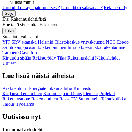
Muista minut
Unohditko käyttäjätunnuksesi?
Unohditko salasanasi?
Rekisteröidy
Sulje
Etsi Rakennuslehti.fistä
Hae tältä sivustolta
Haku
Suositut avainsanat
YIT
SRV
skanska
Helsinki
Tilastokeskus
yrityskauppa
NCC
Espoo
asuntokauppa
asuntorakentaminen
Infra
talotekniikka
rakentaminen
Tampere
Caverion
Kirjaudu sisään
Rekisteröidy
Tilaa Rakennuslehti
Näköislehdet
Uutiset
Lue lisää näistä aiheista
Arkkitehtuuri
Energiatehokkuus
Infra
Kiinteistöt
Korjausrakentaminen
Koulutus ja tutkimus
Pientalo
Projektit
Rakennustuote
Rakentaminen
RaksaTV
Suunnittelu
Talotekniikka
Talous
Työelämä
Uutisissa nyt
Uusimmat artikkelit