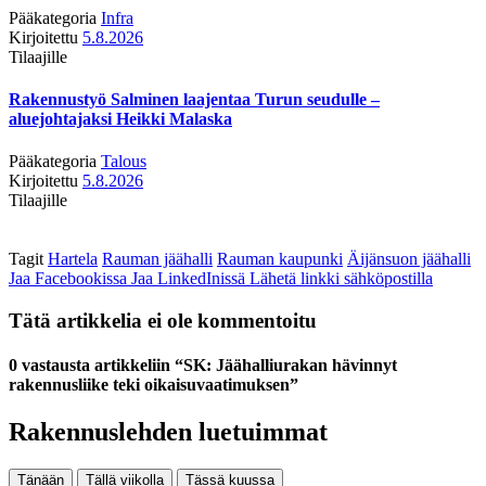
Pääkategoria
Infra
Kirjoitettu
5.8.2026
Tilaajille
Rakennustyö Salminen laajentaa Turun seudulle –
aluejohtajaksi Heikki Malaska
Pääkategoria
Talous
Kirjoitettu
5.8.2026
Tilaajille
Tagit
Hartela
Rauman jäähalli
Rauman kaupunki
Äijänsuon jäähalli
Jaa Facebookissa
Jaa LinkedInissä
Lähetä linkki sähköpostilla
Tätä artikkelia ei ole kommentoitu
0 vastausta artikkeliin “SK: Jäähalliurakan hävinnyt
rakennusliike teki oikaisuvaatimuksen”
Rakennuslehden luetuimmat
Tänään
Tällä viikolla
Tässä kuussa