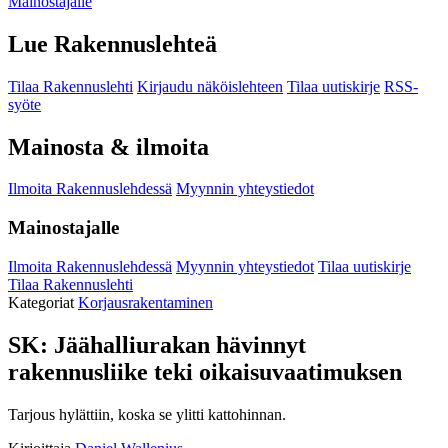
Mainostajalle
Lue Rakennuslehteä
Tilaa Rakennuslehti
Kirjaudu näköislehteen
Tilaa uutiskirje
RSS-
syöte
Mainosta & ilmoita
Ilmoita Rakennuslehdessä
Myynnin yhteystiedot
Mainostajalle
Ilmoita Rakennuslehdessä
Myynnin yhteystiedot
Tilaa uutiskirje
Tilaa Rakennuslehti
Kategoriat
Korjausrakentaminen
SK: Jäähalliurakan hävinnyt
rakennusliike teki oikaisuvaatimuksen
Tarjous hylättiin, koska se ylitti kattohinnan.