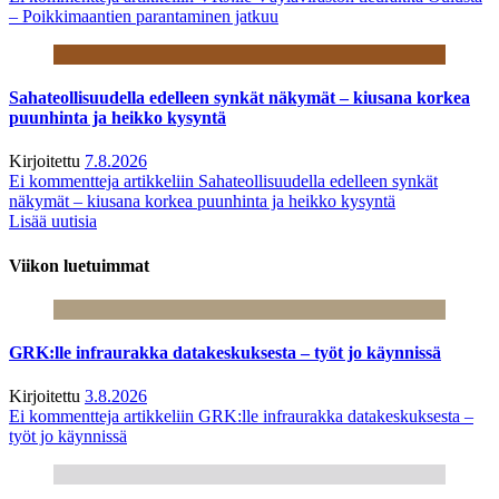
– Poikkimaantien parantaminen jatkuu
Sahateollisuudella edelleen synkät näkymät – kiusana korkea
puunhinta ja heikko kysyntä
Kirjoitettu
7.8.2026
Ei kommentteja
artikkeliin Sahateollisuudella edelleen synkät
näkymät – kiusana korkea puunhinta ja heikko kysyntä
Lisää uutisia
Viikon luetuimmat
GRK:lle infraurakka datakeskuksesta – työt jo käynnissä
Kirjoitettu
3.8.2026
Ei kommentteja
artikkeliin GRK:lle infraurakka datakeskuksesta –
työt jo käynnissä