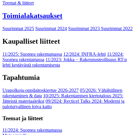
Teemat & liitteet
Toimialakatsaukset
Suurimmat 2025
Suurimmat 2024
Suurimmat 2023
Suurimmat 2022
Kaupalliset liitteet
11/2025: Suomea rakentamassa
12/2024: INFRA-lehti
11/2024:
Suomea rakentamassa
11/2023: Jokka − Rakennusteollisuus RT:n
lehti kestävästä rakentamisesta
Tapahtumia
Urapolkuja-oppilaitoskiertue 2026-2027
05/2026: Vähähiilinen
rakentaminen & data
10/2025: Rakentamisen kiertotalous 2025:
Jätteistä materiaaleiksi
09/2024: Recticel Talks 2024: Moderni ja
paloturvallinen loiva katto
Teemat ja liitteet
11/2024: Suomea rakentamassa