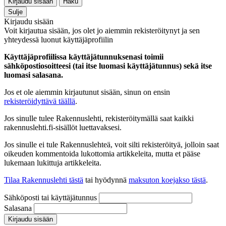
Kirjaudu sisään
Haku
Sulje
Kirjaudu sisään
Voit kirjautua sisään, jos olet jo aiemmin rekisteröitynyt ja sen
yhteydessä luonut käyttäjäprofiilin
Käyttäjäprofiilissa käyttäjätunnuksenasi toimii
sähköpostiosoitteesi (tai itse luomasi käyttäjätunnus) sekä itse
luomasi salasana.
Jos et ole aiemmin kirjautunut sisään, sinun on ensin
rekisteröidyttävä täällä
.
Jos sinulle tulee Rakennuslehti, rekisteröitymällä saat kaikki
rakennuslehti.fi-sisällöt luettavaksesi.
Jos sinulle ei tule Rakennuslehteä, voit silti rekisteröityä, jolloin saat
oikeuden kommentoida lukottomia artikkeleita, mutta et pääse
lukemaan lukittuja artikkeleita.
Tilaa Rakennuslehti tästä
tai hyödynnä
maksuton koejakso tästä
.
Sähköposti tai käyttäjätunnus
Salasana
Kirjaudu sisään