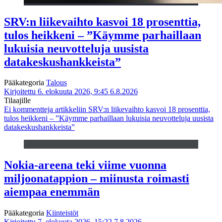
SRV:n liikevaihto kasvoi 18 prosenttia,
tulos heikkeni – ”Käymme parhaillaan
lukuisia neuvotteluja uusista
datakeskushankkeista”
Pääkategoria
Talous
Kirjoitettu 6. elokuuta 2026, 9:45
6.8.2026
Tilaajille
Ei kommentteja
artikkeliin SRV:n liikevaihto kasvoi 18 prosenttia,
tulos heikkeni – ”Käymme parhaillaan lukuisia neuvotteluja uusista
datakeskushankkeista”
Nokia-areena teki viime vuonna
miljoonatappion – miinusta roimasti
aiempaa enemmän
Pääkategoria
Kiinteistöt
Kirjoitettu 7. elokuuta 2026, 15:22
7.8.2026