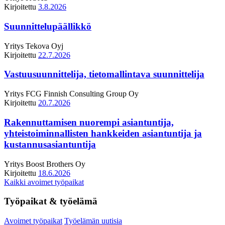
Kirjoitettu
3.8.2026
Suunnittelupäällikkö
Yritys
Tekova Oyj
Kirjoitettu
22.7.2026
Vastuusuunnittelija, tietomallintava suunnittelija
Yritys
FCG Finnish Consulting Group Oy
Kirjoitettu
20.7.2026
Rakennuttamisen nuorempi asiantuntija,
yhteistoiminnallisten hankkeiden asiantuntija ja
kustannusasiantuntija
Yritys
Boost Brothers Oy
Kirjoitettu
18.6.2026
Kaikki avoimet työpaikat
Työpaikat & työelämä
Avoimet työpaikat
Työelämän uutisia