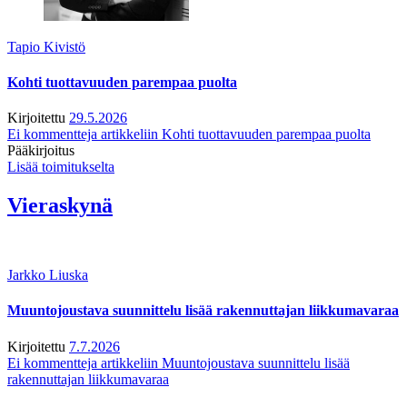
Tapio Kivistö
Kohti tuottavuuden parempaa puolta
Kirjoitettu
29.5.2026
Ei kommentteja
artikkeliin Kohti tuottavuuden parempaa puolta
Pääkirjoitus
Lisää toimitukselta
Vieraskynä
Jarkko Liuska
Muuntojoustava suunnittelu lisää rakennuttajan liikkumavaraa
Kirjoitettu
7.7.2026
Ei kommentteja
artikkeliin Muuntojoustava suunnittelu lisää
rakennuttajan liikkumavaraa