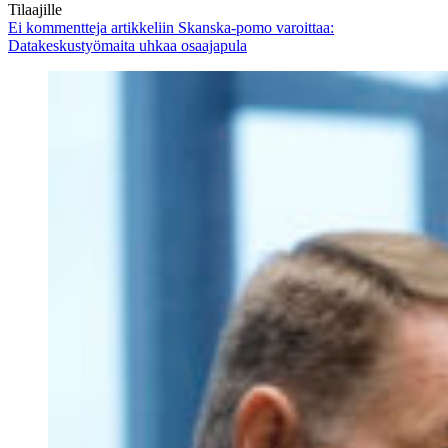
Tilaajille
Ei kommentteja
artikkeliin Skanska-pomo varoittaa:
Datakeskustyömaita uhkaa osaajapula