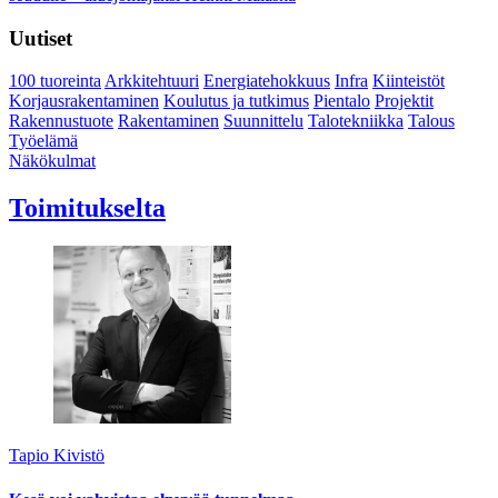
Uutiset
100 tuoreinta
Arkkitehtuuri
Energiatehokkuus
Infra
Kiinteistöt
Korjausrakentaminen
Koulutus ja tutkimus
Pientalo
Projektit
Rakennustuote
Rakentaminen
Suunnittelu
Talotekniikka
Talous
Työelämä
Näkökulmat
Toimitukselta
Tapio Kivistö