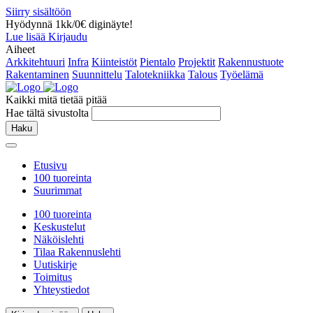
Siirry sisältöön
Hyödynnä 1kk/0€ diginäyte!
Lue lisää
Kirjaudu
Aiheet
Arkkitehtuuri
Infra
Kiinteistöt
Pientalo
Projektit
Rakennustuote
Rakentaminen
Suunnittelu
Talotekniikka
Talous
Työelämä
Kaikki mitä tietää pitää
Hae tältä sivustolta
Haku
Etusivu
100 tuoreinta
Suurimmat
100 tuoreinta
Keskustelut
Näköislehti
Tilaa Rakennuslehti
Uutiskirje
Toimitus
Yhteystiedot