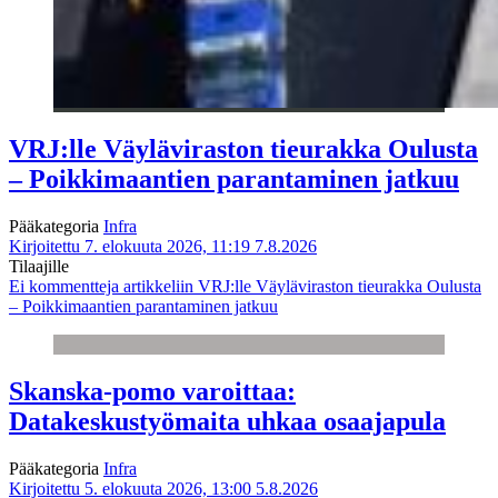
VRJ:lle Väyläviraston tieurakka Oulusta
– Poikkimaantien parantaminen jatkuu
Pääkategoria
Infra
Kirjoitettu 7. elokuuta 2026, 11:19
7.8.2026
Tilaajille
Ei kommentteja
artikkeliin VRJ:lle Väyläviraston tieurakka Oulusta
– Poikkimaantien parantaminen jatkuu
Skanska-pomo varoittaa:
Datakeskustyömaita uhkaa osaajapula
Pääkategoria
Infra
Kirjoitettu 5. elokuuta 2026, 13:00
5.8.2026