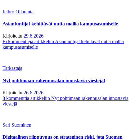
Jethro Ollaranta
Asiantuntijat kehittävät uutta mallia kampusasumiselle
Kirjoitettu
29.6.2026
Ei kommentteja
artikkeliin Asiantuntijat kehittävät uutta mallia
kampusasumiselle
Tarkastaja
Nyt pohtimaan rakennusalan innostavia viestejä!
Kirjoitettu
26.6.2026
8 kommenttia
artikkeliin Nyt pohtimaan rakennusalan innostavia
viestejä!
Sari Suominen
Digitaalinen riippuvuus on strateginen riski, jota Suomen