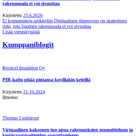
rakennusala ei voi sivuuttaa
Kirjoitettu
25.6.2026
Ei kommentteja
artikkeliin Digitaalinen riippuvuus on strateginen
riski, jota Suomen rakennusala ei voi sivuuttaa
Lisää vieraskynästä
Kumppaniblogit
Recticel Insulation Oy
PIR-katto pitää pintansa kovillakin keleillä
Kirjoitettu
21.10.2024
Ilmoitus
Thomas Lindstrom
Virtuaalinen kaksonen tuo apua rakennuksien suunnitteluun ja
kestävyystavoitteiden saavuttamiseen