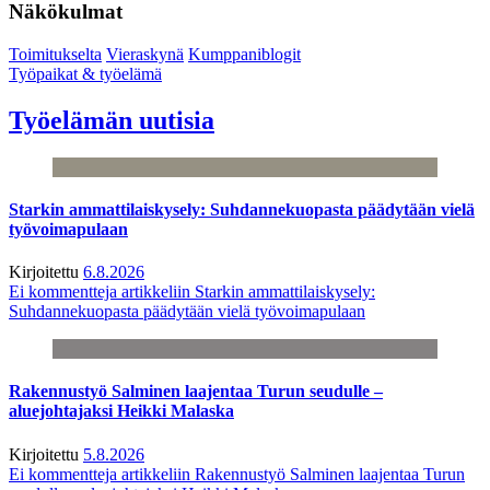
Näkökulmat
Toimitukselta
Vieraskynä
Kumppaniblogit
Työpaikat & työelämä
Työelämän uutisia
Starkin ammattilaiskysely: Suhdannekuopasta päädytään vielä
työvoimapulaan
Kirjoitettu
6.8.2026
Ei kommentteja
artikkeliin Starkin ammattilaiskysely:
Suhdannekuopasta päädytään vielä työvoimapulaan
Rakennustyö Salminen laajentaa Turun seudulle –
aluejohtajaksi Heikki Malaska
Kirjoitettu
5.8.2026
Ei kommentteja
artikkeliin Rakennustyö Salminen laajentaa Turun