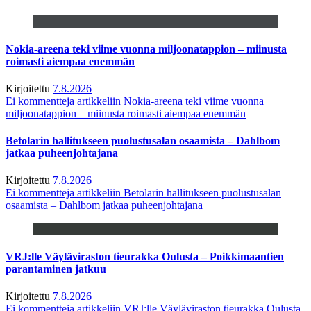
Nokia-areena teki viime vuonna miljoonatappion – miinusta
roimasti aiempaa enemmän
Kirjoitettu
7.8.2026
Ei kommentteja
artikkeliin Nokia-areena teki viime vuonna
miljoonatappion – miinusta roimasti aiempaa enemmän
Betolarin hallitukseen puolustusalan osaamista – Dahlbom
jatkaa puheenjohtajana
Kirjoitettu
7.8.2026
Ei kommentteja
artikkeliin Betolarin hallitukseen puolustusalan
osaamista – Dahlbom jatkaa puheenjohtajana
VRJ:lle Väyläviraston tieurakka Oulusta – Poikkimaantien
parantaminen jatkuu
Kirjoitettu
7.8.2026
Ei kommentteja
artikkeliin VRJ:lle Väyläviraston tieurakka Oulusta