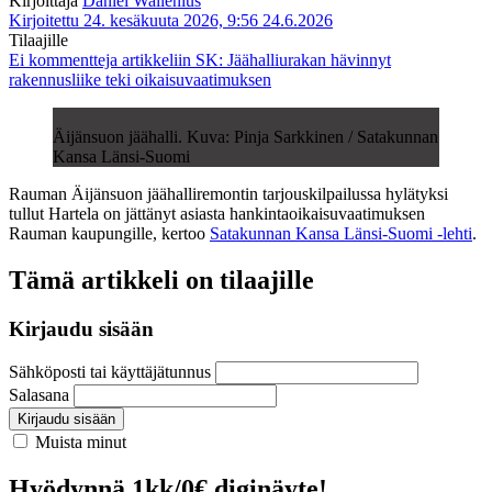
Kirjoittaja
Daniel Wallenius
Kirjoitettu 24. kesäkuuta 2026, 9:56
24.6.2026
Tilaajille
Ei kommentteja
artikkeliin SK: Jäähalliurakan hävinnyt
rakennusliike teki oikaisuvaatimuksen
Äijänsuon jäähalli. Kuva: Pinja Sarkkinen / Satakunnan
Kansa Länsi-Suomi
Rauman Äijänsuon jäähalliremontin tarjouskilpailussa hylätyksi
tullut Hartela on jättänyt asiasta hankintaoikaisuvaatimuksen
Rauman kaupungille, kertoo
Satakunnan Kansa Länsi-Suomi -lehti
.
Tämä artikkeli on tilaajille
Kirjaudu sisään
Sähköposti tai käyttäjätunnus
Salasana
Kirjaudu sisään
Muista minut
Hyödynnä 1kk/0€ diginäyte!