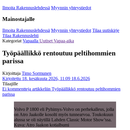
Ilmoita Rakennuslehdessä
Myynnin yhteystiedot
Mainostajalle
Ilmoita Rakennuslehdessä
Myynnin yhteystiedot
Tilaa uutiskirje
Tilaa Rakennuslehti
Kategoriat
Vapaalla
Uutiset
Vapaa-aika
Työpäällikkö rentoutuu peltihommien
parissa
Kirjoittaja
Timo Sormunen
Kirjoitettu 18. kesäkuuta 2026, 11:09
18.6.2026
Tilaajille
Ei kommentteja
artikkeliin Työpäällikkö rentoutuu peltihommien
parissa
Volvo P 1800 eli Pyhimys-Volvo on perhekalleus, jolla
on Atro Jaakolle kosolti myös tunnearvoa. Toukokuun
alussa se oli näytillä Lahden Classic Motor Show’ssa.
Kuva: Atro Jaakon kotialbumi