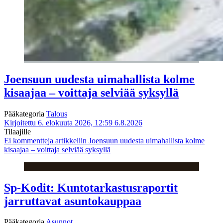
Joensuun uudesta uimahallista kolme
kisaajaa – voittaja selviää syksyllä
Pääkategoria
Talous
Kirjoitettu 6. elokuuta 2026, 12:59
6.8.2026
Tilaajille
Ei kommentteja
artikkeliin Joensuun uudesta uimahallista kolme
kisaajaa – voittaja selviää syksyllä
Sp-Kodit: Kuntotarkastusraportit
jarruttavat asuntokauppaa
Pääkategoria
Asunnot