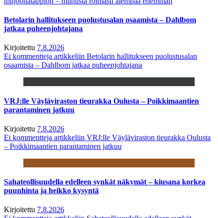
miljoonatappion – miinusta roimasti aiempaa enemmän
Betolarin hallitukseen puolustusalan osaamista – Dahlbom
jatkaa puheenjohtajana
Kirjoitettu
7.8.2026
Ei kommentteja
artikkeliin Betolarin hallitukseen puolustusalan
osaamista – Dahlbom jatkaa puheenjohtajana
VRJ:lle Väyläviraston tieurakka Oulusta – Poikkimaantien
parantaminen jatkuu
Kirjoitettu
7.8.2026
Ei kommentteja
artikkeliin VRJ:lle Väyläviraston tieurakka Oulusta
– Poikkimaantien parantaminen jatkuu
Sahateollisuudella edelleen synkät näkymät – kiusana korkea
puunhinta ja heikko kysyntä
Kirjoitettu
7.8.2026