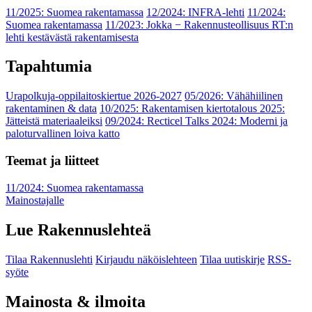
11/2025: Suomea rakentamassa
12/2024: INFRA-lehti
11/2024:
Suomea rakentamassa
11/2023: Jokka − Rakennusteollisuus RT:n
lehti kestävästä rakentamisesta
Tapahtumia
Urapolkuja-oppilaitoskiertue 2026-2027
05/2026: Vähähiilinen
rakentaminen & data
10/2025: Rakentamisen kiertotalous 2025:
Jätteistä materiaaleiksi
09/2024: Recticel Talks 2024: Moderni ja
paloturvallinen loiva katto
Teemat ja liitteet
11/2024: Suomea rakentamassa
Mainostajalle
Lue Rakennuslehteä
Tilaa Rakennuslehti
Kirjaudu näköislehteen
Tilaa uutiskirje
RSS-
syöte
Mainosta & ilmoita