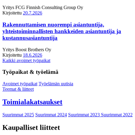
Yritys
FCG Finnish Consulting Group Oy
Kirjoitettu
20.7.2026
Rakennuttamisen nuorempi asiantuntija,
yhteistoiminnallisten hankkeiden asiantuntija ja
kustannusasiantuntija
Yritys
Boost Brothers Oy
Kirjoitettu
18.6.2026
Kaikki avoimet työpaikat
Työpaikat & työelämä
Avoimet työpaikat
Työelämän uutisia
Teemat & liitteet
Toimialakatsaukset
Suurimmat 2025
Suurimmat 2024
Suurimmat 2023
Suurimmat 2022
Kaupalliset liitteet