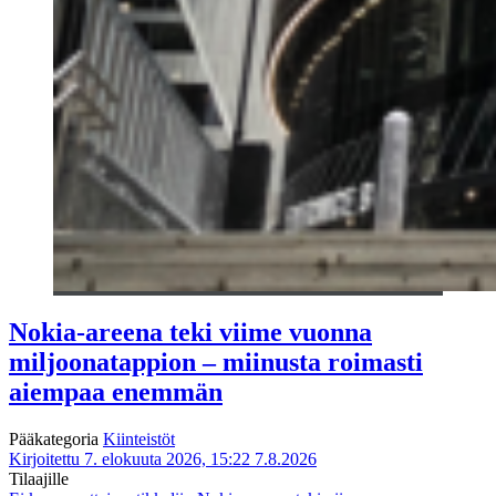
Nokia-areena teki viime vuonna
miljoonatappion – miinusta roimasti
aiempaa enemmän
Pääkategoria
Kiinteistöt
Kirjoitettu 7. elokuuta 2026, 15:22
7.8.2026
Tilaajille