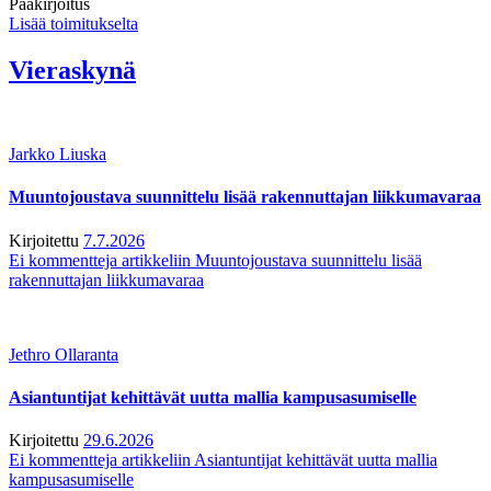
Pääkirjoitus
Lisää toimitukselta
Vieraskynä
Jarkko Liuska
Muuntojoustava suunnittelu lisää rakennuttajan liikkumavaraa
Kirjoitettu
7.7.2026
Ei kommentteja
artikkeliin Muuntojoustava suunnittelu lisää
rakennuttajan liikkumavaraa
Jethro Ollaranta
Asiantuntijat kehittävät uutta mallia kampusasumiselle
Kirjoitettu
29.6.2026
Ei kommentteja
artikkeliin Asiantuntijat kehittävät uutta mallia
kampusasumiselle