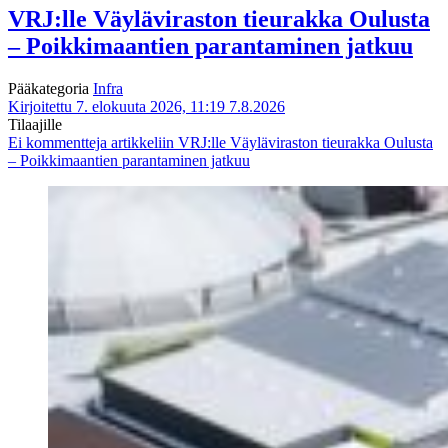
VRJ:lle Väyläviraston tieurakka Oulusta
– Poikkimaantien parantaminen jatkuu
Pääkategoria
Infra
Kirjoitettu 7. elokuuta 2026, 11:19
7.8.2026
Tilaajille
Ei kommentteja
artikkeliin VRJ:lle Väyläviraston tieurakka Oulusta
– Poikkimaantien parantaminen jatkuu