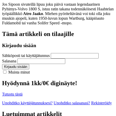
Jos Sipoon sivuteillä lipuu joku päivä vastaan legendaarinen
Pyhimys-Volvo 1800 S, istuu ratin takana todennäköisesti Haahtelan
työpäällikkö
Atro Jaako
. Miehen pyöriteltävänä voi toki olla joku
muukin ajopeli, kuten 1950-luvun lopun Wartburg, kääpiöauto
Fuldamobil tai vanha Solifer Speed -mopo.
Tämä artikkeli on tilaajille
Kirjaudu sisään
Sähköposti tai käyttäjätunnus
Salasana
Kirjaudu sisään
Muista minut
Hyödynnä 1kk/0€ diginäyte!
Tutustu tästä
Unohditko käyttäjätunnuksesi?
Unohditko salasanasi?
Rekisteröidy
Luetuimmat artikkelit