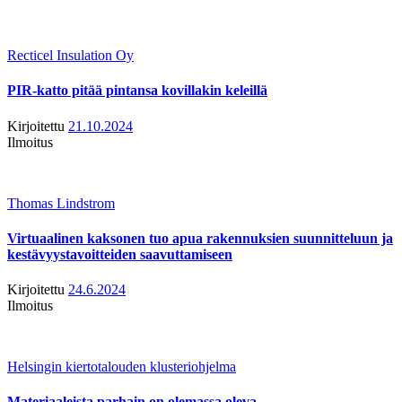
Recticel Insulation Oy
PIR-katto pitää pintansa kovillakin keleillä
Kirjoitettu
21.10.2024
Ilmoitus
Thomas Lindstrom
Virtuaalinen kaksonen tuo apua rakennuksien suunnitteluun ja
kestävyystavoitteiden saavuttamiseen
Kirjoitettu
24.6.2024
Ilmoitus
Helsingin kiertotalouden klusteriohjelma
Materiaaleista parhain on olemassa oleva