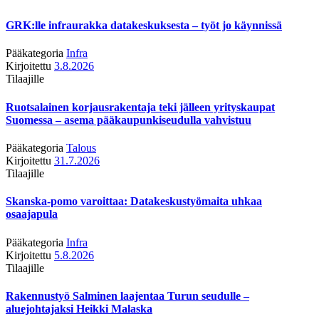
GRK:lle infraurakka datakeskuksesta – työt jo käynnissä
Pääkategoria
Infra
Kirjoitettu
3.8.2026
Tilaajille
Ruotsalainen korjausrakentaja teki jälleen yrityskaupat
Suomessa – asema pääkaupunkiseudulla vahvistuu
Pääkategoria
Talous
Kirjoitettu
31.7.2026
Tilaajille
Skanska-pomo varoittaa: Datakeskustyömaita uhkaa
osaajapula
Pääkategoria
Infra
Kirjoitettu
5.8.2026
Tilaajille
Rakennustyö Salminen laajentaa Turun seudulle –
aluejohtajaksi Heikki Malaska