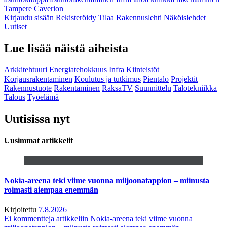
Tampere
Caverion
Kirjaudu sisään
Rekisteröidy
Tilaa Rakennuslehti
Näköislehdet
Uutiset
Lue lisää näistä aiheista
Arkkitehtuuri
Energiatehokkuus
Infra
Kiinteistöt
Korjausrakentaminen
Koulutus ja tutkimus
Pientalo
Projektit
Rakennustuote
Rakentaminen
RaksaTV
Suunnittelu
Talotekniikka
Talous
Työelämä
Uutisissa nyt
Uusimmat artikkelit
Nokia-areena teki viime vuonna miljoonatappion – miinusta
roimasti aiempaa enemmän
Kirjoitettu
7.8.2026
Ei kommentteja
artikkeliin Nokia-areena teki viime vuonna