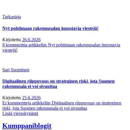
Tarkastaja
Nyt pohtimaan rakennusalan innostavia viestejä!
Kirjoitettu
26.6.2026
8 kommenttia
artikkeliin Nyt pohtimaan rakennusalan innostavia
viestejä!
Sari Suominen
Digitaalinen riippuvuus on strateginen riski, jota Suomen
rakennusala ei voi sivuuttaa
Kirjoitettu
25.6.2026
Ei kommentteja
artikkeliin Digitaalinen riippuvuus on strateginen
riski, jota Suomen rakennusala ei voi sivuuttaa
Lisää vieraskynästä
Kumppaniblogit