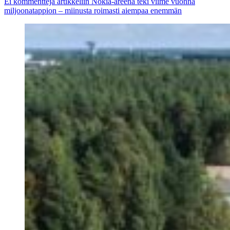
Ei kommentteja
artikkeliin Nokia-areena teki viime vuonna
miljoonatappion – miinusta roimasti aiempaa enemmän