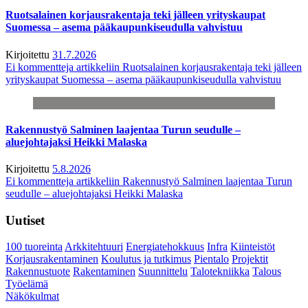
Ruotsalainen korjausrakentaja teki jälleen yrityskaupat
Suomessa – asema pääkaupunkiseudulla vahvistuu
Kirjoitettu
31.7.2026
Ei kommentteja
artikkeliin Ruotsalainen korjausrakentaja teki jälleen
yrityskaupat Suomessa – asema pääkaupunkiseudulla vahvistuu
Rakennustyö Salminen laajentaa Turun seudulle –
aluejohtajaksi Heikki Malaska
Kirjoitettu
5.8.2026
Ei kommentteja
artikkeliin Rakennustyö Salminen laajentaa Turun
seudulle – aluejohtajaksi Heikki Malaska
Uutiset
100 tuoreinta
Arkkitehtuuri
Energiatehokkuus
Infra
Kiinteistöt
Korjausrakentaminen
Koulutus ja tutkimus
Pientalo
Projektit
Rakennustuote
Rakentaminen
Suunnittelu
Talotekniikka
Talous
Työelämä
Näkökulmat