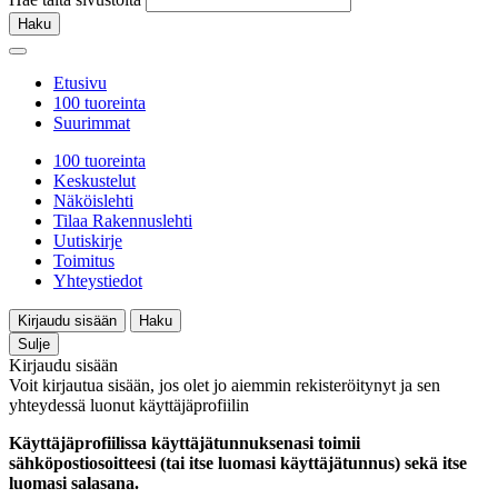
Haku
Etusivu
100 tuoreinta
Suurimmat
100 tuoreinta
Keskustelut
Näköislehti
Tilaa Rakennuslehti
Uutiskirje
Toimitus
Yhteystiedot
Kirjaudu sisään
Haku
Sulje
Kirjaudu sisään
Voit kirjautua sisään, jos olet jo aiemmin rekisteröitynyt ja sen
yhteydessä luonut käyttäjäprofiilin
Käyttäjäprofiilissa käyttäjätunnuksenasi toimii
sähköpostiosoitteesi (tai itse luomasi käyttäjätunnus) sekä itse
luomasi salasana.