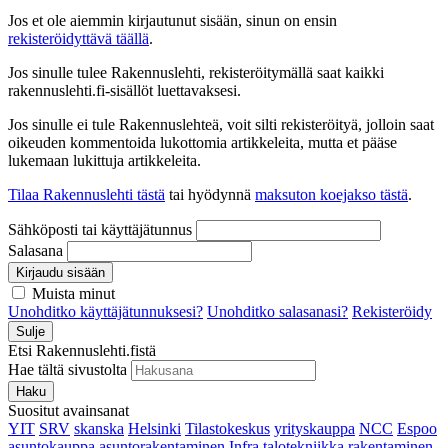
Jos et ole aiemmin kirjautunut sisään, sinun on ensin
rekisteröidyttävä täällä
.
Jos sinulle tulee Rakennuslehti, rekisteröitymällä saat kaikki
rakennuslehti.fi-sisällöt luettavaksesi.
Jos sinulle ei tule Rakennuslehteä, voit silti rekisteröityä, jolloin saat
oikeuden kommentoida lukottomia artikkeleita, mutta et pääse
lukemaan lukittuja artikkeleita.
Tilaa Rakennuslehti tästä
tai hyödynnä
maksuton koejakso tästä
.
Sähköposti tai käyttäjätunnus
Salasana
Kirjaudu sisään
Muista minut
Unohditko käyttäjätunnuksesi?
Unohditko salasanasi?
Rekisteröidy
Sulje
Etsi Rakennuslehti.fistä
Hae tältä sivustolta
Haku
Suositut avainsanat
YIT
SRV
skanska
Helsinki
Tilastokeskus
yrityskauppa
NCC
Espoo
asuntokauppa
asuntorakentaminen
Infra
talotekniikka
rakentaminen