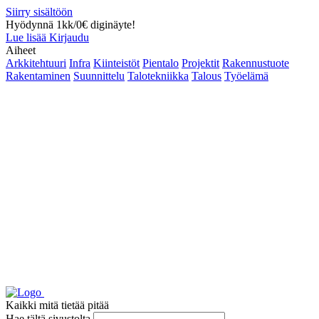
Siirry sisältöön
Hyödynnä 1kk/0€ diginäyte!
Lue lisää
Kirjaudu
Aiheet
Arkkitehtuuri
Infra
Kiinteistöt
Pientalo
Projektit
Rakennustuote
Rakentaminen
Suunnittelu
Talotekniikka
Talous
Työelämä
Kaikki mitä tietää pitää
Hae tältä sivustolta