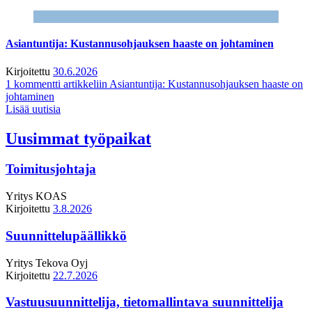
Asiantuntija: Kustannusohjauksen haaste on johtaminen
Kirjoitettu
30.6.2026
1 kommentti
artikkeliin Asiantuntija: Kustannusohjauksen haaste on
johtaminen
Lisää uutisia
Uusimmat työpaikat
Toimitusjohtaja
Yritys
KOAS
Kirjoitettu
3.8.2026
Suunnittelupäällikkö
Yritys
Tekova Oyj
Kirjoitettu
22.7.2026
Vastuusuunnittelija, tietomallintava suunnittelija