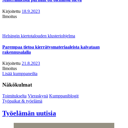
Kirjoitettu
18.9.2023
Ilmoitus
Helsingin kiertotalouden klusteriohjelma
Parempaa tietoa kierrätysmateriaaleista kaivataan
rakennusalalla
Kirjoitettu
21.8.2023
Ilmoitus
Lisää kumppaneilta
Näkökulmat
Toimitukselta
Vieraskynä
Kumppaniblogit
Työpaikat & työelämä
Työelämän uutisia