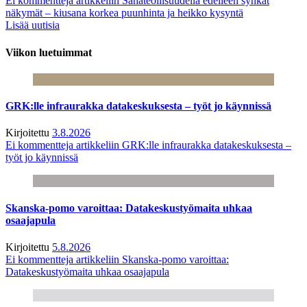
Ei kommentteja
artikkeliin Sahateollisuudella edelleen synkät
näkymät – kiusana korkea puunhinta ja heikko kysyntä
Lisää uutisia
Viikon luetuimmat
GRK:lle infraurakka datakeskuksesta – työt jo käynnissä
Kirjoitettu
3.8.2026
Ei kommentteja
artikkeliin GRK:lle infraurakka datakeskuksesta –
työt jo käynnissä
Skanska-pomo varoittaa: Datakeskustyömaita uhkaa
osaajapula
Kirjoitettu
5.8.2026
Ei kommentteja
artikkeliin Skanska-pomo varoittaa:
Datakeskustyömaita uhkaa osaajapula