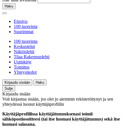
Haku
Etusivu
100 tuoreinta
Suurimmat
100 tuoreinta
Keskustelut
Näköislehti
Tilaa Rakennuslehti
Uutiskirje
Toimitus
Yhteystiedot
Kirjaudu sisään
Haku
Sulje
Kirjaudu sisään
Voit kirjautua sisään, jos olet jo aiemmin rekisteröitynyt ja sen
yhteydessä luonut käyttäjäprofiilin
Käyttäjäprofiilissa käyttäjätunnuksenasi toimii
sähköpostiosoitteesi (tai itse luomasi käyttäjätunnus) sekä itse
luomasi salasana.