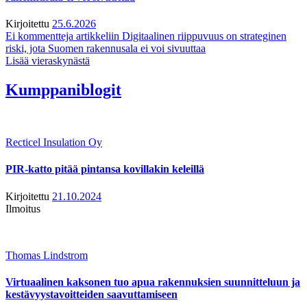
Kirjoitettu
25.6.2026
Ei kommentteja
artikkeliin Digitaalinen riippuvuus on strateginen
riski, jota Suomen rakennusala ei voi sivuuttaa
Lisää vieraskynästä
Kumppaniblogit
Recticel Insulation Oy
PIR-katto pitää pintansa kovillakin keleillä
Kirjoitettu
21.10.2024
Ilmoitus
Thomas Lindstrom
Virtuaalinen kaksonen tuo apua rakennuksien suunnitteluun ja
kestävyystavoitteiden saavuttamiseen