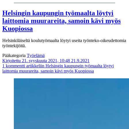
Helsingin kaupungin työmaalta löytyi
laittomia muurareita, samoin kävi myös
Kuopiossa
Helsinkiläiseltä koulutyömaalta löytyi useita työnteko-oikeudettomia
työntekijöitä.
Pääkategoria
Työelämä
Kirjoitettu 21. syyskuuta 2021, 10:48
21.9.2021
1 kommentti
artikkeliin Helsingin kaupungin työmaalta löytyi
laittomia muurareita, samoin kävi myös Kuopiossa