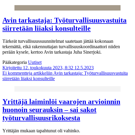
Avin tarkastaja: Työturvallisuusvastuita
siirretään liiaksi konsulteille
Tärkeät turvallisuussuunnitelmat saatetaan jättää kokonaan
tekemättä, eikä rakennuttajan turvallisuuskoordinaattori niiden
perään kysele, kertoo Avin tarkastaja Juha Sinerjoki.
Pääkategoria
Uutiset
Kirjoitettu 12. toukokuuta 2023, 8:32
12.5.2023
Ei kommentteja
artikkeliin Avin tarkastaja: Työturvallisuusvastuita
siirretään liiaksi konsulteille
Yrittäjä laiminlöi vaarojen arvioinnin
huonoin seurauksin – sai sakot
työturvallisuusrikoksesta
Yrittäjän mukaan tapahtunut oli vahinko.