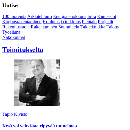
Uutiset
100 tuoreinta
Arkkitehtuuri
Energiatehokkuus
Infra
Kiinteistöt
Korjausrakentaminen
Koulutus ja tutkimus
Pientalo
Projektit
Rakennustuote
Rakentaminen
Suunnittelu
Talotekniikka
Talous
Työelämä
Näkökulmat
Toimitukselta
Tapio Kivistö
Kesä voi vahvistaa elpyvää tunnelmaa