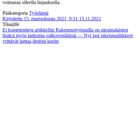
voimassa olleella linjauksella.
Pääkategoria
Työelämä
Kirjoitettu 15. marraskuuta 2021, 9:31
15.11.2021
Tilaajille
Ei kommentteja
artikkeliin Rakennustyömailla on ukrainalaisten
lisäksi myös laittomia valkovenäläisiä — Nyt isot rakennusliikkeet
yrittävät laittaa ilmiötä kuriin