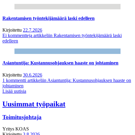
Rakentamisen työntekijämäärä laski edelleen
Kirjoitettu
22.7.2026
Ei kommentteja
artikkeliin Rakentamisen työntekijämäärä laski
edelleen
Asiantuntija: Kustannusohjauksen haaste on johtaminen
Kirjoitettu
30.6.2026
1 kommentti
artikkeliin Asiantuntija: Kustannusohjauksen haaste on
johtaminen
Lisää uutisia
Uusimmat työpaikat
Toimitusjohtaja
Yritys
KOAS
Kirjoitettu
3.8.2026