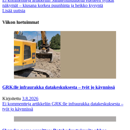
Ei kommentteja
artikkeliin Sahateollisuudella edelleen synkät
näkymät – kiusana korkea puunhinta ja heikko kysyntä
Lisää uutisia
Viikon luetuimmat
GRK:lle infraurakka datakeskuksesta – työt jo käynnissä
Kirjoitettu
3.8.2026
Ei kommentteja
artikkeliin GRK:lle infraurakka datakeskuksesta –
työt jo käynnissä