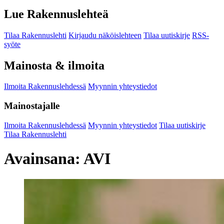
Lue Rakennuslehteä
Tilaa Rakennuslehti
Kirjaudu näköislehteen
Tilaa uutiskirje
RSS-
syöte
Mainosta & ilmoita
Ilmoita Rakennuslehdessä
Myynnin yhteystiedot
Mainostajalle
Ilmoita Rakennuslehdessä
Myynnin yhteystiedot
Tilaa uutiskirje
Tilaa Rakennuslehti
Avainsana:
AVI