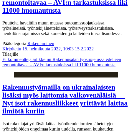
remontoitavaa – AVI:n tarkastuksissa liki
11000 huomautusta
Puutteita havaittiin muun muassa putoamissuojauksissa,
työtelineissä, työntekijäluetteloissa, työterveystarkastuksissa,
henkilönsuojaimissa sekä koneiden ja laitteiden turvallisuudessa.
Pääkategoria
Rakentaminen
Kirjoitettu 15. helmikuuta 2022, 10:03
15.2.2022
Tilaajille
Ei kommentteja
artikkeliin Rakennusalan työsuojelussa edelleen
remontoitavaa – AVI:n tarkastuksissa liki 11000 huomautusta
Rakennustyömailla on ukrainalaisten
lisäksi myös laittomia valkovenäläisiä —
Nyt isot rakennusliikkeet yrittävät laittaa
ilmiötä kuriin
Isot rakentajat yrittävät laittaa työoikeudettomien lähetettyjen
työntekijöiden ongelmaa kuriin uudella, runsaan kuukauden