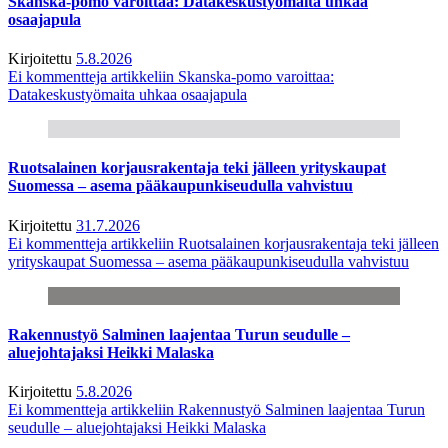
Skanska-pomo varoittaa: Datakeskustyömaita uhkaa
osaajapula
Kirjoitettu
5.8.2026
Ei kommentteja
artikkeliin Skanska-pomo varoittaa:
Datakeskustyömaita uhkaa osaajapula
Ruotsalainen korjausrakentaja teki jälleen yrityskaupat
Suomessa – asema pääkaupunkiseudulla vahvistuu
Kirjoitettu
31.7.2026
Ei kommentteja
artikkeliin Ruotsalainen korjausrakentaja teki jälleen
yrityskaupat Suomessa – asema pääkaupunkiseudulla vahvistuu
Rakennustyö Salminen laajentaa Turun seudulle –
aluejohtajaksi Heikki Malaska
Kirjoitettu
5.8.2026
Ei kommentteja
artikkeliin Rakennustyö Salminen laajentaa Turun
seudulle – aluejohtajaksi Heikki Malaska