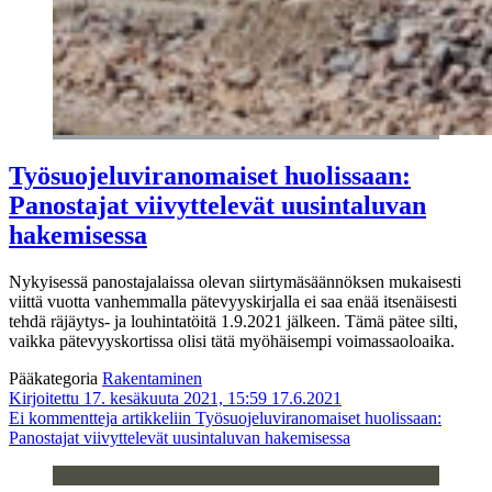
Työsuojeluviranomaiset huolissaan:
Panostajat viivyttelevät uusintaluvan
hakemisessa
Nykyisessä panostajalaissa olevan siirtymäsäännöksen mukaisesti
viittä vuotta vanhemmalla pätevyyskirjalla ei saa enää itsenäisesti
tehdä räjäytys- ja louhintatöitä 1.9.2021 jälkeen. Tämä pätee silti,
vaikka pätevyyskortissa olisi tätä myöhäisempi voimassaoloaika.
Pääkategoria
Rakentaminen
Kirjoitettu 17. kesäkuuta 2021, 15:59
17.6.2021
Ei kommentteja
artikkeliin Työsuojeluviranomaiset huolissaan:
Panostajat viivyttelevät uusintaluvan hakemisessa