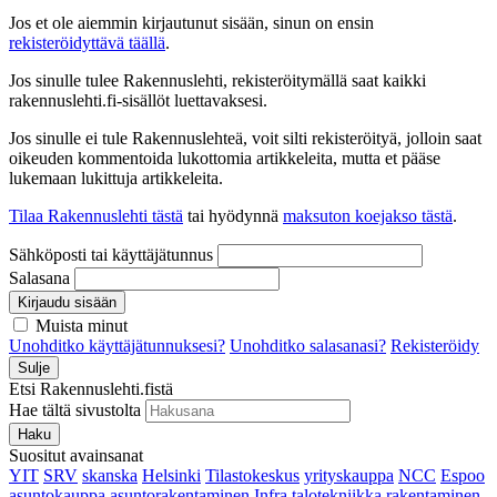
Jos et ole aiemmin kirjautunut sisään, sinun on ensin
rekisteröidyttävä täällä
.
Jos sinulle tulee Rakennuslehti, rekisteröitymällä saat kaikki
rakennuslehti.fi-sisällöt luettavaksesi.
Jos sinulle ei tule Rakennuslehteä, voit silti rekisteröityä, jolloin saat
oikeuden kommentoida lukottomia artikkeleita, mutta et pääse
lukemaan lukittuja artikkeleita.
Tilaa Rakennuslehti tästä
tai hyödynnä
maksuton koejakso tästä
.
Sähköposti tai käyttäjätunnus
Salasana
Kirjaudu sisään
Muista minut
Unohditko käyttäjätunnuksesi?
Unohditko salasanasi?
Rekisteröidy
Sulje
Etsi Rakennuslehti.fistä
Hae tältä sivustolta
Haku
Suositut avainsanat
YIT
SRV
skanska
Helsinki
Tilastokeskus
yrityskauppa
NCC
Espoo
asuntokauppa
asuntorakentaminen
Infra
talotekniikka
rakentaminen