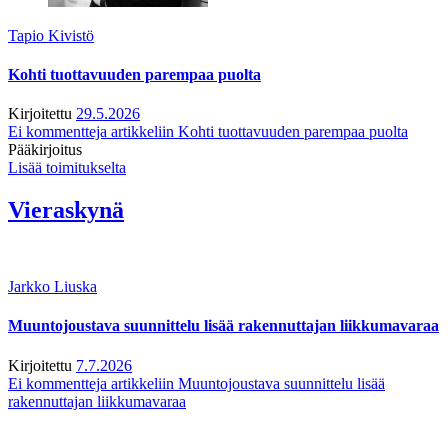
Tapio Kivistö
Kohti tuottavuuden parempaa puolta
Kirjoitettu
29.5.2026
Ei kommentteja
artikkeliin Kohti tuottavuuden parempaa puolta
Pääkirjoitus
Lisää toimitukselta
Vieraskynä
Jarkko Liuska
Muuntojoustava suunnittelu lisää rakennuttajan liikkumavaraa
Kirjoitettu
7.7.2026
Ei kommentteja
artikkeliin Muuntojoustava suunnittelu lisää
rakennuttajan liikkumavaraa