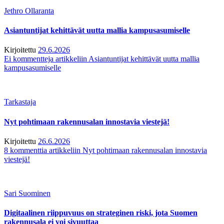
Jethro Ollaranta
Asiantuntijat kehittävät uutta mallia kampusasumiselle
Kirjoitettu
29.6.2026
Ei kommentteja
artikkeliin Asiantuntijat kehittävät uutta mallia
kampusasumiselle
Tarkastaja
Nyt pohtimaan rakennusalan innostavia viestejä!
Kirjoitettu
26.6.2026
8 kommenttia
artikkeliin Nyt pohtimaan rakennusalan innostavia
viestejä!
Sari Suominen
Digitaalinen riippuvuus on strateginen riski, jota Suomen
rakennusala ei voi sivuuttaa