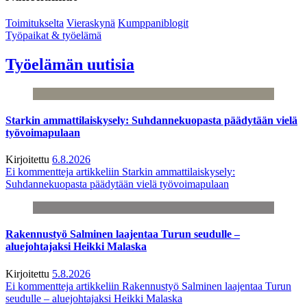
Toimitukselta
Vieraskynä
Kumppaniblogit
Työpaikat & työelämä
Työelämän uutisia
Starkin ammattilaiskysely: Suhdannekuopasta päädytään vielä
työvoimapulaan
Kirjoitettu
6.8.2026
Ei kommentteja
artikkeliin Starkin ammattilaiskysely:
Suhdannekuopasta päädytään vielä työvoimapulaan
Rakennustyö Salminen laajentaa Turun seudulle –
aluejohtajaksi Heikki Malaska
Kirjoitettu
5.8.2026
Ei kommentteja
artikkeliin Rakennustyö Salminen laajentaa Turun
seudulle – aluejohtajaksi Heikki Malaska