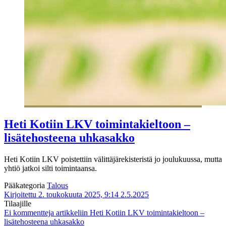
Heti Kotiin LKV toimintakieltoon –
lisätehosteena uhkasakko
Heti Kotiin LKV poistettiin välittäjärekisteristä jo joulukuussa, mutta
yhtiö jatkoi silti toimintaansa.
Pääkategoria
Talous
Kirjoitettu 2. toukokuuta 2025, 9:14
2.5.2025
Tilaajille
Ei kommentteja
artikkeliin Heti Kotiin LKV toimintakieltoon –
lisätehosteena uhkasakko