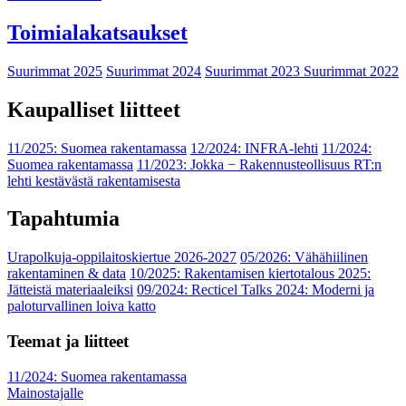
Toimialakatsaukset
Suurimmat 2025
Suurimmat 2024
Suurimmat 2023
Suurimmat 2022
Kaupalliset liitteet
11/2025: Suomea rakentamassa
12/2024: INFRA-lehti
11/2024:
Suomea rakentamassa
11/2023: Jokka − Rakennusteollisuus RT:n
lehti kestävästä rakentamisesta
Tapahtumia
Urapolkuja-oppilaitoskiertue 2026-2027
05/2026: Vähähiilinen
rakentaminen & data
10/2025: Rakentamisen kiertotalous 2025:
Jätteistä materiaaleiksi
09/2024: Recticel Talks 2024: Moderni ja
paloturvallinen loiva katto
Teemat ja liitteet
11/2024: Suomea rakentamassa
Mainostajalle