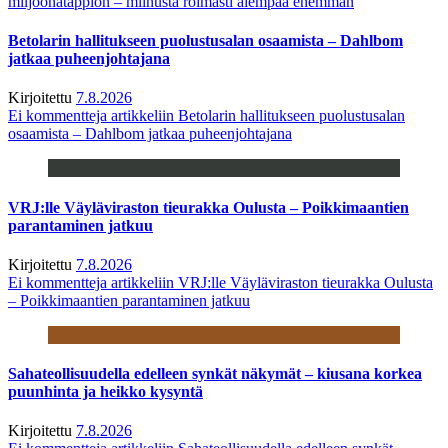
miljoonatappion – miinusta roimasti aiempaa enemmän
Betolarin hallitukseen puolustusalan osaamista – Dahlbom
jatkaa puheenjohtajana
Kirjoitettu
7.8.2026
Ei kommentteja
artikkeliin Betolarin hallitukseen puolustusalan
osaamista – Dahlbom jatkaa puheenjohtajana
VRJ:lle Väyläviraston tieurakka Oulusta – Poikkimaantien
parantaminen jatkuu
Kirjoitettu
7.8.2026
Ei kommentteja
artikkeliin VRJ:lle Väyläviraston tieurakka Oulusta
– Poikkimaantien parantaminen jatkuu
Sahateollisuudella edelleen synkät näkymät – kiusana korkea
puunhinta ja heikko kysyntä
Kirjoitettu
7.8.2026