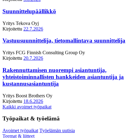
Suunnittelupäällikkö
Yritys
Tekova Oyj
Kirjoitettu
22.7.2026
Vastuusuunnittelija, tietomallintava suunnittelija
Yritys
FCG Finnish Consulting Group Oy
Kirjoitettu
20.7.2026
Rakennuttamisen nuorempi asiantuntija,
yhteistoiminnallisten hankkeiden asiantuntija ja
kustannusasiantuntija
Yritys
Boost Brothers Oy
Kirjoitettu
18.6.2026
Kaikki avoimet työpaikat
Työpaikat & työelämä
Avoimet työpaikat
Työelämän uutisia
Teemat & liitteet