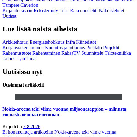
Tampere
Caverion
Kirjaudu sisään
Rekisteröidy
Tilaa Rakennuslehti
Näköislehdet
Uutiset
Lue lisää näistä aiheista
Arkkitehtuuri
Energiatehokkuus
Infra
Kiinteistöt
Korjausrakentaminen
Koulutus ja tutkimus
Pientalo
Projektit
Rakennustuote
Rakentaminen
RaksaTV
Suunnittelu
Talotekniikka
Talous
Työelämä
Uutisissa nyt
Uusimmat artikkelit
Nokia-areena teki viime vuonna miljoonatappion – miinusta
roimasti aiempaa enemmän
Kirjoitettu
7.8.2026
Ei kommentteja
artikkeliin Nokia-areena teki viime vuonna