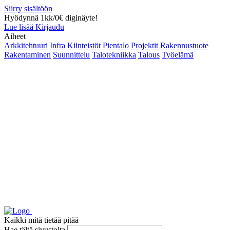
Siirry sisältöön
Hyödynnä 1kk/0€ diginäyte!
Lue lisää
Kirjaudu
Aiheet
Arkkitehtuuri
Infra
Kiinteistöt
Pientalo
Projektit
Rakennustuote
Rakentaminen
Suunnittelu
Talotekniikka
Talous
Työelämä
Kaikki mitä tietää pitää
Hae tältä sivustolta