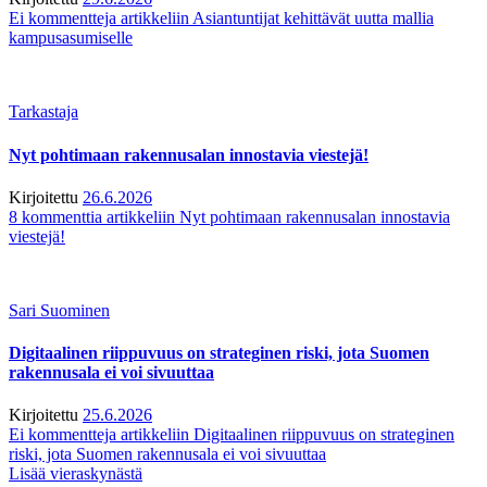
Ei kommentteja
artikkeliin Asiantuntijat kehittävät uutta mallia
kampusasumiselle
Tarkastaja
Nyt pohtimaan rakennusalan innostavia viestejä!
Kirjoitettu
26.6.2026
8 kommenttia
artikkeliin Nyt pohtimaan rakennusalan innostavia
viestejä!
Sari Suominen
Digitaalinen riippuvuus on strateginen riski, jota Suomen
rakennusala ei voi sivuuttaa
Kirjoitettu
25.6.2026
Ei kommentteja
artikkeliin Digitaalinen riippuvuus on strateginen
riski, jota Suomen rakennusala ei voi sivuuttaa
Lisää vieraskynästä