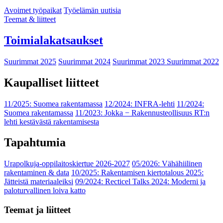
Avoimet työpaikat
Työelämän uutisia
Teemat & liitteet
Toimialakatsaukset
Suurimmat 2025
Suurimmat 2024
Suurimmat 2023
Suurimmat 2022
Kaupalliset liitteet
11/2025: Suomea rakentamassa
12/2024: INFRA-lehti
11/2024:
Suomea rakentamassa
11/2023: Jokka − Rakennusteollisuus RT:n
lehti kestävästä rakentamisesta
Tapahtumia
Urapolkuja-oppilaitoskiertue 2026-2027
05/2026: Vähähiilinen
rakentaminen & data
10/2025: Rakentamisen kiertotalous 2025:
Jätteistä materiaaleiksi
09/2024: Recticel Talks 2024: Moderni ja
paloturvallinen loiva katto
Teemat ja liitteet