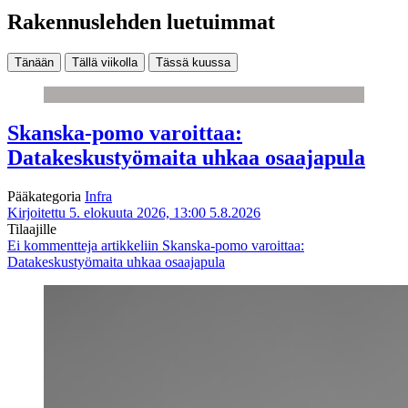
Rakennuslehden luetuimmat
Tänään
Tällä viikolla
Tässä kuussa
Skanska-pomo varoittaa:
Datakeskustyömaita uhkaa osaajapula
Pääkategoria
Infra
Kirjoitettu 5. elokuuta 2026, 13:00
5.8.2026
Tilaajille
Ei kommentteja
artikkeliin Skanska-pomo varoittaa:
Datakeskustyömaita uhkaa osaajapula