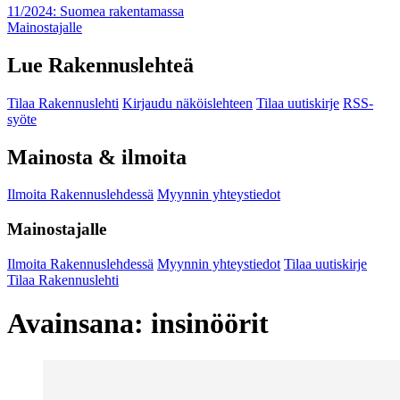
11/2024: Suomea rakentamassa
Mainostajalle
Lue Rakennuslehteä
Tilaa Rakennuslehti
Kirjaudu näköislehteen
Tilaa uutiskirje
RSS-
syöte
Mainosta & ilmoita
Ilmoita Rakennuslehdessä
Myynnin yhteystiedot
Mainostajalle
Ilmoita Rakennuslehdessä
Myynnin yhteystiedot
Tilaa uutiskirje
Tilaa Rakennuslehti
Avainsana:
insinöörit