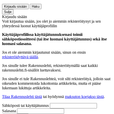
Kirjaudu sisään
Haku
Sulje
Kirjaudu sisään
Voit kirjautua sisään, jos olet jo aiemmin rekisteröitynyt ja sen
yhteydessä luonut käyttäjäprofiilin
Käyttäjäprofiilissa käyttäjätunnuksenasi toimii
sähköpostiosoitteesi (tai itse luomasi käyttäjätunnus) sekä itse
luomasi salasana.
Jos et ole aiemmin kirjautunut sisään, sinun on ensin
rekisteröidyttävä täällä
.
Jos sinulle tulee Rakennuslehti, rekisteröitymällä saat kaikki
rakennuslehti.fi-sisällöt luettavaksesi.
Jos sinulle ei tule Rakennuslehteä, voit silti rekisteröityä, jolloin saat
oikeuden kommentoida lukottomia artikkeleita, mutta et pääse
lukemaan lukittuja artikkeleita.
Tilaa Rakennuslehti tästä
tai hyödynnä
maksuton koejakso tästä
.
Sähköposti tai käyttäjätunnus
Salasana