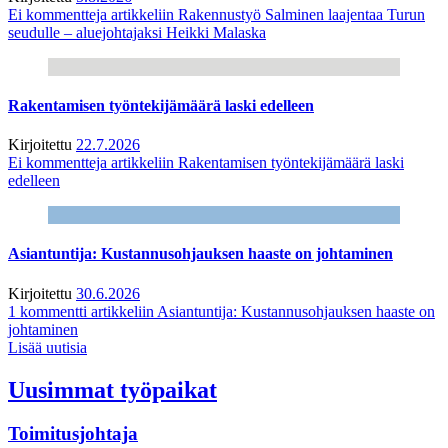
Ei kommentteja
artikkeliin Rakennustyö Salminen laajentaa Turun
seudulle – aluejohtajaksi Heikki Malaska
Rakentamisen työntekijämäärä laski edelleen
Kirjoitettu
22.7.2026
Ei kommentteja
artikkeliin Rakentamisen työntekijämäärä laski
edelleen
Asiantuntija: Kustannusohjauksen haaste on johtaminen
Kirjoitettu
30.6.2026
1 kommentti
artikkeliin Asiantuntija: Kustannusohjauksen haaste on
johtaminen
Lisää uutisia
Uusimmat työpaikat
Toimitusjohtaja