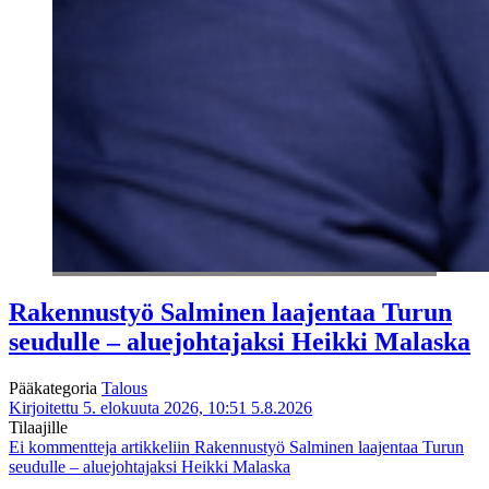
Rakennustyö Salminen laajentaa Turun
seudulle – aluejohtajaksi Heikki Malaska
Pääkategoria
Talous
Kirjoitettu 5. elokuuta 2026, 10:51
5.8.2026
Tilaajille
Ei kommentteja
artikkeliin Rakennustyö Salminen laajentaa Turun
seudulle – aluejohtajaksi Heikki Malaska