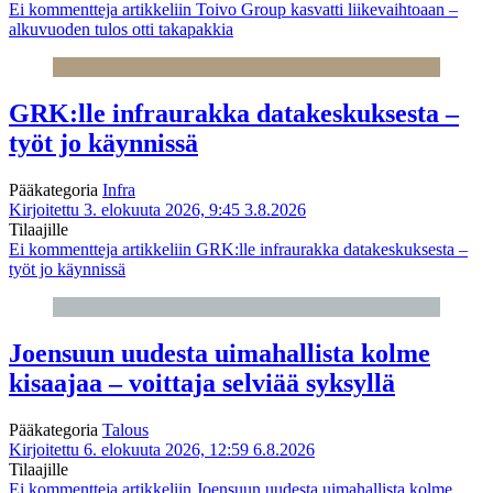
Ei kommentteja
artikkeliin Toivo Group kasvatti liikevaihtoaan –
alkuvuoden tulos otti takapakkia
GRK:lle infraurakka datakeskuksesta –
työt jo käynnissä
Pääkategoria
Infra
Kirjoitettu 3. elokuuta 2026, 9:45
3.8.2026
Tilaajille
Ei kommentteja
artikkeliin GRK:lle infraurakka datakeskuksesta –
työt jo käynnissä
Joensuun uudesta uimahallista kolme
kisaajaa – voittaja selviää syksyllä
Pääkategoria
Talous
Kirjoitettu 6. elokuuta 2026, 12:59
6.8.2026
Tilaajille
Ei kommentteja
artikkeliin Joensuun uudesta uimahallista kolme