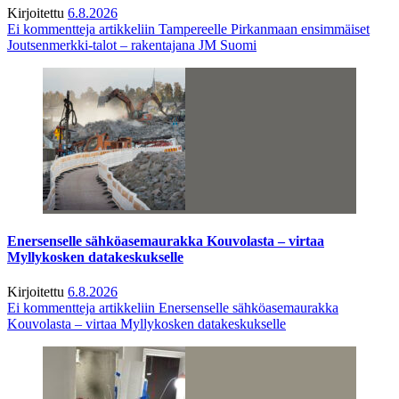
Kirjoitettu
6.8.2026
Ei kommentteja
artikkeliin Tampereelle Pirkanmaan ensimmäiset
Joutsenmerkki-talot – rakentajana JM Suomi
Enersenselle sähköasemaurakka Kouvolasta – virtaa
Myllykosken datakeskukselle
Kirjoitettu
6.8.2026
Ei kommentteja
artikkeliin Enersenselle sähköasemaurakka
Kouvolasta – virtaa Myllykosken datakeskukselle