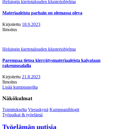
Helsingin kiertotalouden klusteriohjelma
Materiaaleista parhain on olemassa oleva
Kirjoitettu
18.9.2023
Ilmoitus
Helsingin kiertotalouden klusteriohjelma
Parempaa tietoa kierrätysmateriaaleista kaivataan
rakennusalalla
Kirjoitettu
21.8.2023
Ilmoitus
Lisää kumppaneilta
Näkökulmat
Toimitukselta
Vieraskynä
Kumppaniblogit
Työpaikat & työelämä
Työelämän uutisia