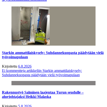
Starkin ammattilaiskysely: Suhdannekuopasta päädytään vielä
työvoimapulaan
Kirjoitettu
6.8.2026
Ei kommentteja
artikkeliin Starkin ammattilaiskysely:
Suhdannekuopasta päädytään vielä työvoimapulaan
Rakennustyö Salminen laajentaa Turun seudulle –
aluejohtajaksi Heikki Malaska
Kirjoitettu
5.8.2026