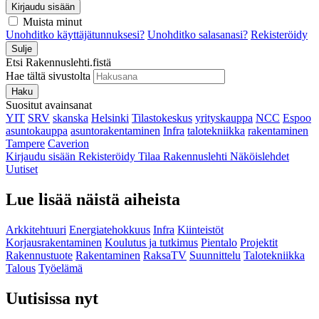
Kirjaudu sisään
Muista minut
Unohditko käyttäjätunnuksesi?
Unohditko salasanasi?
Rekisteröidy
Sulje
Etsi Rakennuslehti.fistä
Hae tältä sivustolta
Haku
Suositut avainsanat
YIT
SRV
skanska
Helsinki
Tilastokeskus
yrityskauppa
NCC
Espoo
asuntokauppa
asuntorakentaminen
Infra
talotekniikka
rakentaminen
Tampere
Caverion
Kirjaudu sisään
Rekisteröidy
Tilaa Rakennuslehti
Näköislehdet
Uutiset
Lue lisää näistä aiheista
Arkkitehtuuri
Energiatehokkuus
Infra
Kiinteistöt
Korjausrakentaminen
Koulutus ja tutkimus
Pientalo
Projektit
Rakennustuote
Rakentaminen
RaksaTV
Suunnittelu
Talotekniikka
Talous
Työelämä
Uutisissa nyt