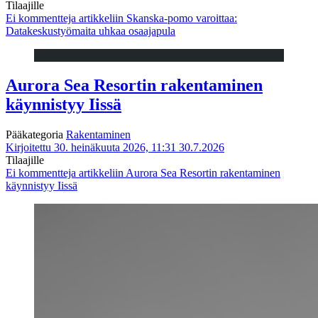
Tilaajille
Ei kommentteja
artikkeliin Skanska-pomo varoittaa:
Datakeskustyömaita uhkaa osaajapula
Aurora Sea Resortin rakentaminen
käynnistyy Iissä
Pääkategoria
Rakentaminen
Kirjoitettu 30. heinäkuuta 2026, 11:31
30.7.2026
Tilaajille
Ei kommentteja
artikkeliin Aurora Sea Resortin rakentaminen
käynnistyy Iissä