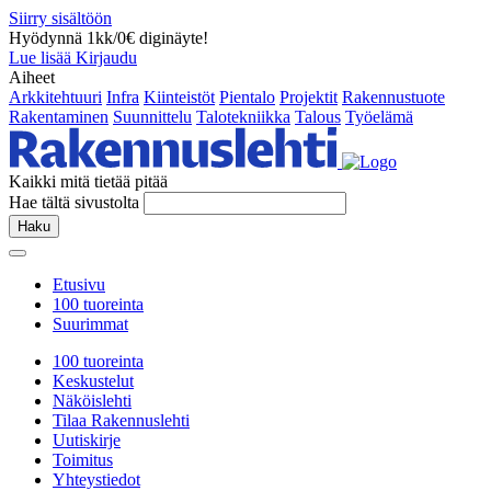
Siirry sisältöön
Hyödynnä 1kk/0€ diginäyte!
Lue lisää
Kirjaudu
Aiheet
Arkkitehtuuri
Infra
Kiinteistöt
Pientalo
Projektit
Rakennustuote
Rakentaminen
Suunnittelu
Talotekniikka
Talous
Työelämä
Kaikki mitä tietää pitää
Hae tältä sivustolta
Haku
Etusivu
100 tuoreinta
Suurimmat
100 tuoreinta
Keskustelut
Näköislehti
Tilaa Rakennuslehti
Uutiskirje
Toimitus
Yhteystiedot