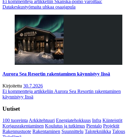
Ei kommentteja
artikkeliin Skanska-pomo varoittaa:
Datakeskustyömaita uhkaa osaajapula
Aurora Sea Resortin rakentaminen käynnistyy Iissä
Kirjoitettu
30.7.2026
Ei kommentteja
artikkeliin Aurora Sea Resortin rakentaminen
käynnistyy Iissä
Uutiset
100 tuoreinta
Arkkitehtuuri
Energiatehokkuus
Infra
Kiinteistöt
Korjausrakentaminen
Koulutus ja tutkimus
Pientalo
Projektit
Rakennustuote
Rakentaminen
Suunnittelu
Talotekniikka
Talous
Työelämä