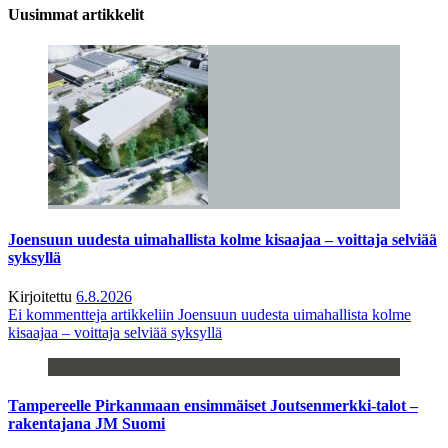
Uusimmat artikkelit
Joensuun uudesta uimahallista kolme kisaajaa – voittaja selviää
syksyllä
Kirjoitettu
6.8.2026
Ei kommentteja
artikkeliin Joensuun uudesta uimahallista kolme
kisaajaa – voittaja selviää syksyllä
Tampereelle Pirkanmaan ensimmäiset Joutsenmerkki-talot –
rakentajana JM Suomi