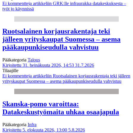
Ei kommentteja
artikkeliin GRK:lle infraurakka datakeskuksesta –
työt jo käynnissä
Ruotsalainen korjausrakentaja teki
jälleen yrityskaupat Suomessa – asema
pääkaupunkiseudulla vahvistuu
Pääkategoria
Talous
Kirjoitettu 31. heinäkuuta 2026, 14:53
31.7.2026
Tilaajille
Ei kommentteja
artikkeliin Ruotsalainen korjausrakentaja teki jälleen
yrityskaupat Suomessa – asema pääkaupunkiseudulla vahvistuu
Skanska-pomo varoittaa:
Datakeskustyömaita uhkaa osaajapula
Pääkategoria
Infra
Kirjoitettu 5. elokuuta 2026, 13:00
5.8.2026