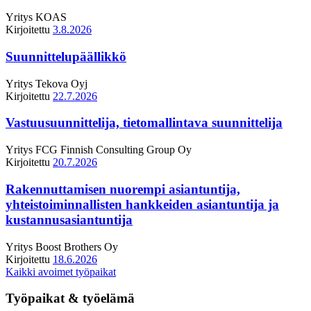
Yritys
KOAS
Kirjoitettu
3.8.2026
Suunnittelupäällikkö
Yritys
Tekova Oyj
Kirjoitettu
22.7.2026
Vastuusuunnittelija, tietomallintava suunnittelija
Yritys
FCG Finnish Consulting Group Oy
Kirjoitettu
20.7.2026
Rakennuttamisen nuorempi asiantuntija,
yhteistoiminnallisten hankkeiden asiantuntija ja
kustannusasiantuntija
Yritys
Boost Brothers Oy
Kirjoitettu
18.6.2026
Kaikki avoimet työpaikat
Työpaikat & työelämä