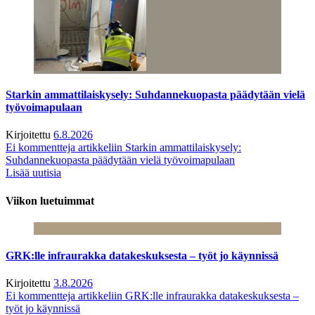
Starkin ammattilaiskysely: Suhdannekuopasta päädytään vielä
työvoimapulaan
Kirjoitettu
6.8.2026
Ei kommentteja
artikkeliin Starkin ammattilaiskysely:
Suhdannekuopasta päädytään vielä työvoimapulaan
Lisää uutisia
Viikon luetuimmat
GRK:lle infraurakka datakeskuksesta – työt jo käynnissä
Kirjoitettu
3.8.2026
Ei kommentteja
artikkeliin GRK:lle infraurakka datakeskuksesta –
työt jo käynnissä