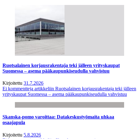
Ruotsalainen korjausrakentaja teki jälleen yrityskaupat
Suomessa – asema pääkaupunkiseudulla vahvistuu
Kirjoitettu
31.7.2026
Ei kommentteja
artikkeliin Ruotsalainen korjausrakentaja teki jälleen
yrityskaupat Suomessa – asema pääkaupunkiseudulla vahvistuu
Skanska-pomo varoittaa: Datakeskustyömaita uhkaa
osaajapula
Kirjoitettu
5.8.2026