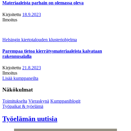
Materiaaleista parhain on olemassa oleva
Kirjoitettu
18.9.2023
Ilmoitus
Helsingin kiertotalouden klusteriohjelma
Parempaa tietoa kierrätysmateriaaleista kaivataan
rakennusalalla
Kirjoitettu
21.8.2023
Ilmoitus
Lisää kumppaneilta
Näkökulmat
Toimitukselta
Vieraskynä
Kumppaniblogit
Työpaikat & työelämä
Työelämän uutisia