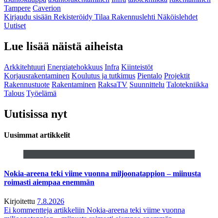
Tampere
Caverion
Kirjaudu sisään
Rekisteröidy
Tilaa Rakennuslehti
Näköislehdet
Uutiset
Lue lisää näistä aiheista
Arkkitehtuuri
Energiatehokkuus
Infra
Kiinteistöt
Korjausrakentaminen
Koulutus ja tutkimus
Pientalo
Projektit
Rakennustuote
Rakentaminen
RaksaTV
Suunnittelu
Talotekniikka
Talous
Työelämä
Uutisissa nyt
Uusimmat artikkelit
Nokia-areena teki viime vuonna miljoonatappion – miinusta
roimasti aiempaa enemmän
Kirjoitettu
7.8.2026
Ei kommentteja
artikkeliin Nokia-areena teki viime vuonna