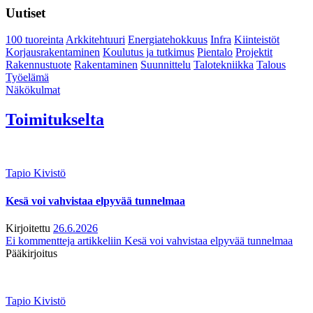
Uutiset
100 tuoreinta
Arkkitehtuuri
Energiatehokkuus
Infra
Kiinteistöt
Korjausrakentaminen
Koulutus ja tutkimus
Pientalo
Projektit
Rakennustuote
Rakentaminen
Suunnittelu
Talotekniikka
Talous
Työelämä
Näkökulmat
Toimitukselta
Tapio Kivistö
Kesä voi vahvistaa elpyvää tunnelmaa
Kirjoitettu
26.6.2026
Ei kommentteja
artikkeliin Kesä voi vahvistaa elpyvää tunnelmaa
Pääkirjoitus
Tapio Kivistö