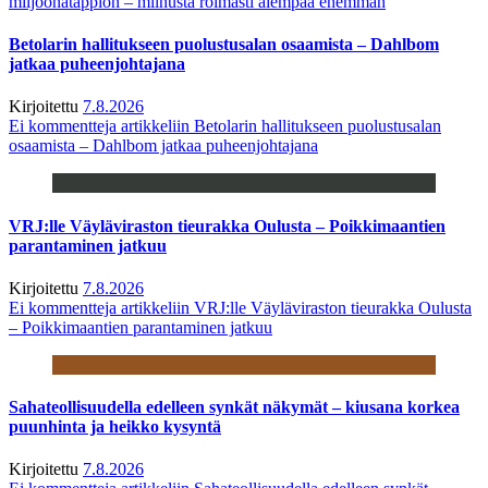
miljoonatappion – miinusta roimasti aiempaa enemmän
Betolarin hallitukseen puolustusalan osaamista – Dahlbom
jatkaa puheenjohtajana
Kirjoitettu
7.8.2026
Ei kommentteja
artikkeliin Betolarin hallitukseen puolustusalan
osaamista – Dahlbom jatkaa puheenjohtajana
VRJ:lle Väyläviraston tieurakka Oulusta – Poikkimaantien
parantaminen jatkuu
Kirjoitettu
7.8.2026
Ei kommentteja
artikkeliin VRJ:lle Väyläviraston tieurakka Oulusta
– Poikkimaantien parantaminen jatkuu
Sahateollisuudella edelleen synkät näkymät – kiusana korkea
puunhinta ja heikko kysyntä
Kirjoitettu
7.8.2026