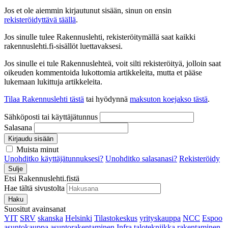
Jos et ole aiemmin kirjautunut sisään, sinun on ensin
rekisteröidyttävä täällä
.
Jos sinulle tulee Rakennuslehti, rekisteröitymällä saat kaikki
rakennuslehti.fi-sisällöt luettavaksesi.
Jos sinulle ei tule Rakennuslehteä, voit silti rekisteröityä, jolloin saat
oikeuden kommentoida lukottomia artikkeleita, mutta et pääse
lukemaan lukittuja artikkeleita.
Tilaa Rakennuslehti tästä
tai hyödynnä
maksuton koejakso tästä
.
Sähköposti tai käyttäjätunnus
Salasana
Kirjaudu sisään
Muista minut
Unohditko käyttäjätunnuksesi?
Unohditko salasanasi?
Rekisteröidy
Sulje
Etsi Rakennuslehti.fistä
Hae tältä sivustolta
Haku
Suositut avainsanat
YIT
SRV
skanska
Helsinki
Tilastokeskus
yrityskauppa
NCC
Espoo
asuntokauppa
asuntorakentaminen
Infra
talotekniikka
rakentaminen