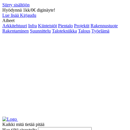
Siirry sisältöön
Hyödynnä 1kk/0€ diginäyte!
Lue lisää
Kirjaudu
Aiheet
Arkkitehtuuri
Infra
Kiinteistöt
Pientalo
Projektit
Rakennustuote
Rakentaminen
Suunnittelu
Talotekniikka
Talous
Työelämä
Kaikki mitä tietää pitää
Hae tältä sivustolta