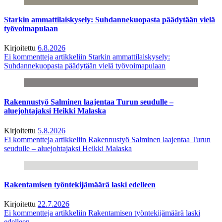
Starkin ammattilaiskysely: Suhdannekuopasta päädytään vielä
työvoimapulaan
Kirjoitettu
6.8.2026
Ei kommentteja
artikkeliin Starkin ammattilaiskysely:
Suhdannekuopasta päädytään vielä työvoimapulaan
Rakennustyö Salminen laajentaa Turun seudulle –
aluejohtajaksi Heikki Malaska
Kirjoitettu
5.8.2026
Ei kommentteja
artikkeliin Rakennustyö Salminen laajentaa Turun
seudulle – aluejohtajaksi Heikki Malaska
Rakentamisen työntekijämäärä laski edelleen
Kirjoitettu
22.7.2026
Ei kommentteja
artikkeliin Rakentamisen työntekijämäärä laski
edelleen