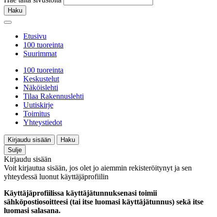
Haku
Etusivu
100 tuoreinta
Suurimmat
100 tuoreinta
Keskustelut
Näköislehti
Tilaa Rakennuslehti
Uutiskirje
Toimitus
Yhteystiedot
Kirjaudu sisään
Haku
Sulje
Kirjaudu sisään
Voit kirjautua sisään, jos olet jo aiemmin rekisteröitynyt ja sen
yhteydessä luonut käyttäjäprofiilin
Käyttäjäprofiilissa käyttäjätunnuksenasi toimii
sähköpostiosoitteesi (tai itse luomasi käyttäjätunnus) sekä itse
luomasi salasana.