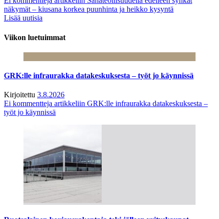
Ei kommentteja
artikkeliin Sahateollisuudella edelleen synkät
näkymät – kiusana korkea puunhinta ja heikko kysyntä
Lisää uutisia
Viikon luetuimmat
GRK:lle infraurakka datakeskuksesta – työt jo käynnissä
Kirjoitettu
3.8.2026
Ei kommentteja
artikkeliin GRK:lle infraurakka datakeskuksesta –
työt jo käynnissä