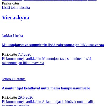
Pääkirjoitus
Lisää toimitukselta
Vieraskynä
Jarkko Liuska
Muuntojoustava suunnittelu lisää rakennuttajan liikkumavaraa
Kirjoitettu
7.7.2026
Ei kommentteja
artikkeliin Muuntojoustava suunnittelu lisää
rakennuttajan liikkumavaraa
Jethro Ollaranta
Asiantuntijat kehittävät uutta mallia kampusasumiselle
Kirjoitettu
29.6.2026
Ei kommentteja
artikkeliin Asiantuntijat kehittävät uutta mallia
kampusasumiselle