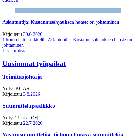
Asiantuntija: Kustannusohjauksen haaste on johtaminen
Kirjoitettu
30.6.2026
1 kommentti
artikkeliin Asiantuntija: Kustannusohjauksen haaste on
johtaminen
Lisää uutisia
Uusimmat työpaikat
Toimitusjohtaja
Yritys
KOAS
Kirjoitettu
3.8.2026
Suunnittelupäällikkö
Yritys
Tekova Oyj
Kirjoitettu
22.7.2026
Vastuusuunnittelija, tietomallintava suunnittelija