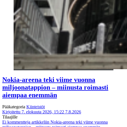
Nokia-areena teki viime vuonna
miljoonatappion – miinusta roimasti
aiempaa enemmän
Pääkategoria
Kiinteistöt
Kirjoitettu 7. elokuuta 2026, 15:22
7.8.2026
Tilaajille
Ei kommentteja
artikkeliin Nokia-areena teki viime vuonna