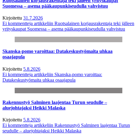
Ruotsalainen korjausrakentaja teki jälleen yrityskaupat
Suomessa – asema pääkaupunkiseudulla vahvistuu
Kirjoitettu
31.7.2026
Ei kommentteja
artikkeliin Ruotsalainen korjausrakentaja teki jälleen
yrityskaupat Suomessa – asema pääkaupunkiseudulla vahvistuu
Skanska-pomo varoittaa: Datakeskustyömaita uhkaa
osaajapula
Kirjoitettu
5.8.2026
Ei kommentteja
artikkeliin Skanska-pomo varoittaa:
Datakeskustyömaita uhkaa osaajapula
Rakennustyö Salminen laajentaa Turun seudulle –
aluejohtajaksi Heikki Malaska
Kirjoitettu
5.8.2026
Ei kommentteja
artikkeliin Rakennustyö Salminen laajentaa Turun
seudulle – aluejohtajaksi Heikki Malaska