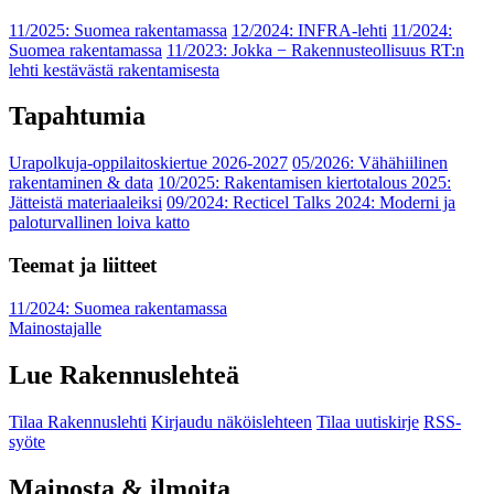
11/2025: Suomea rakentamassa
12/2024: INFRA-lehti
11/2024:
Suomea rakentamassa
11/2023: Jokka − Rakennusteollisuus RT:n
lehti kestävästä rakentamisesta
Tapahtumia
Urapolkuja-oppilaitoskiertue 2026-2027
05/2026: Vähähiilinen
rakentaminen & data
10/2025: Rakentamisen kiertotalous 2025:
Jätteistä materiaaleiksi
09/2024: Recticel Talks 2024: Moderni ja
paloturvallinen loiva katto
Teemat ja liitteet
11/2024: Suomea rakentamassa
Mainostajalle
Lue Rakennuslehteä
Tilaa Rakennuslehti
Kirjaudu näköislehteen
Tilaa uutiskirje
RSS-
syöte
Mainosta & ilmoita