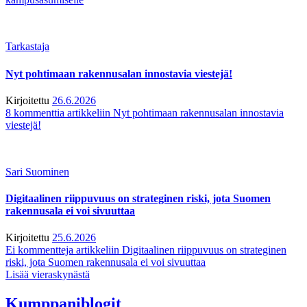
Tarkastaja
Nyt pohtimaan rakennusalan innostavia viestejä!
Kirjoitettu
26.6.2026
8 kommenttia
artikkeliin Nyt pohtimaan rakennusalan innostavia
viestejä!
Sari Suominen
Digitaalinen riippuvuus on strateginen riski, jota Suomen
rakennusala ei voi sivuuttaa
Kirjoitettu
25.6.2026
Ei kommentteja
artikkeliin Digitaalinen riippuvuus on strateginen
riski, jota Suomen rakennusala ei voi sivuuttaa
Lisää vieraskynästä
Kumppaniblogit