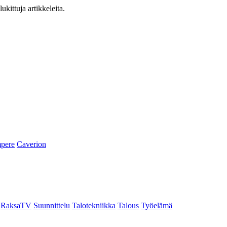
ukittuja artikkeleita.
pere
Caverion
RaksaTV
Suunnittelu
Talotekniikka
Talous
Työelämä