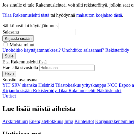
Jos sinulle ei tule Rakennuslehteä, voit silti rekisteröityä, jolloin sa
Tilaa Rakennuslehti tästä
tai hyödynnä
maksuton koejakso tästä
.
Sähköposti tai käyttäjätunnus
Salasana
Kirjaudu sisään
Muista minut
Unohditko käyttäjätunnuksesi?
Unohditko salasanasi?
Rekisteröidy
Sulje
Etsi Rakennuslehti.fistä
Hae tältä sivustolta
Haku
Suositut avainsanat
YIT
SRV
skanska
Helsinki
Tilastokeskus
yrityskauppa
NCC
Espoo
Kirjaudu sisään
Rekisteröidy
Tilaa Rakennuslehti
Näköislehdet
Uutiset
Lue lisää näistä aiheista
Arkkitehtuuri
Energiatehokkuus
Infra
Kiinteistöt
Korjausrakentamine
Uutisissa nyt