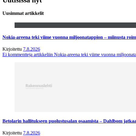
Uusimmat artikkelit
Nokia-areena teki viime vuonna miljoonatappion – miinusta ro
Kirjoitettu
7.8.2026
Ei kommentteja
artikkeliin Nokia-areena teki viime vuonna miljoona
Betolarin hallitukseen puolustusalan osaamista – Dahlbom jatk
Kirjoitettu
7.8.2026