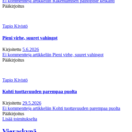
Ei kommentteja
artikkeliin Rakentamisen painopiste keikahti
Pääkirjoitus
Tapio Kivistö
Pieni virhe, suuret vahingot
Kirjoitettu
5.6.2026
Ei kommentteja
artikkeliin Pieni virhe, suuret vahingot
Pääkirjoitus
Tapio Kivistö
Kohti tuottavuuden parempaa puolta
Kirjoitettu
29.5.2026
Ei kommentteja
artikkeliin Kohti tuottavuuden parempaa puolta
Pääkirjoitus
Lisää toimitukselta
Vieraskynä