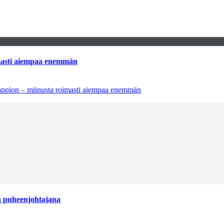
imasti aiempaa enemmän
tappion – miinusta roimasti aiempaa enemmän
aa puheenjohtajana