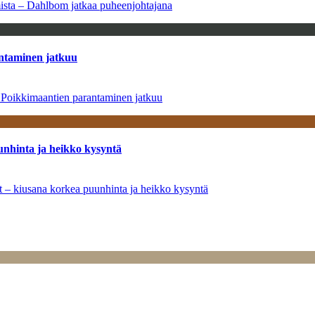
amista – Dahlbom jatkaa puheenjohtajana
antaminen jatkuu
– Poikkimaantien parantaminen jatkuu
unhinta ja heikko kysyntä
ät – kiusana korkea puunhinta ja heikko kysyntä