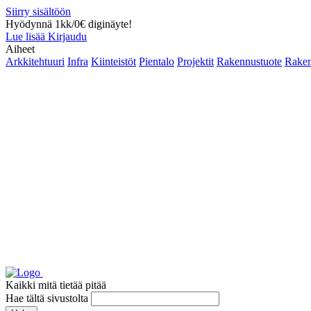
Siirry sisältöön
Hyödynnä 1kk/0€ diginäyte!
Lue lisää
Kirjaudu
Aiheet
Arkkitehtuuri
Infra
Kiinteistöt
Pientalo
Projektit
Rakennustuote
Raken
Kaikki mitä tietää pitää
Hae tältä sivustolta