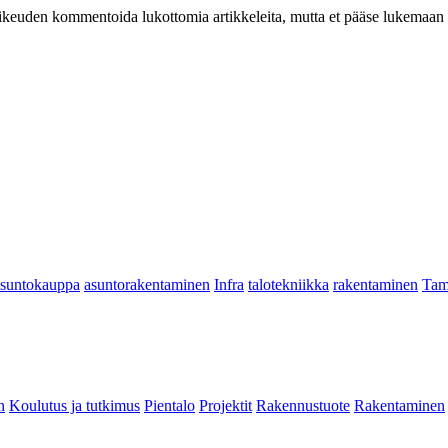
at oikeuden kommentoida lukottomia artikkeleita, mutta et pääse lukemaan l
asuntokauppa
asuntorakentaminen
Infra
talotekniikka
rakentaminen
Tam
n
Koulutus ja tutkimus
Pientalo
Projektit
Rakennustuote
Rakentaminen