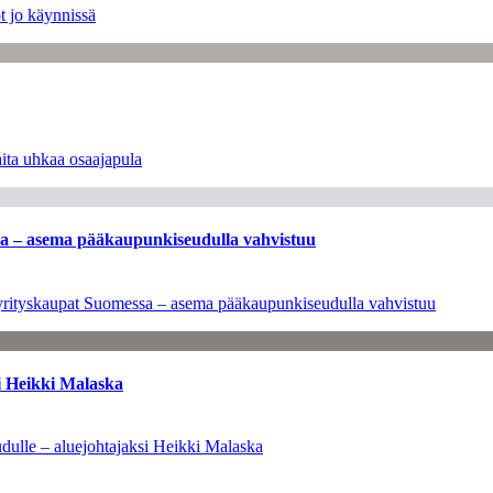
t jo käynnissä
ita uhkaa osaajapula
ssa – asema pääkaupunkiseudulla vahvistuu
en yrityskaupat Suomessa – asema pääkaupunkiseudulla vahvistuu
i Heikki Malaska
dulle – aluejohtajaksi Heikki Malaska