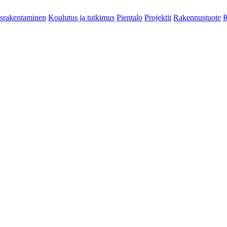
srakentaminen
Koulutus ja tutkimus
Pientalo
Projektit
Rakennustuote
R