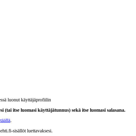
ssä luonut käyttäjäprofiilin
i (tai itse luomasi käyttäjätunnus) sekä itse luomasi salasana.
täällä
.
hti.fi-sisällöt luettavaksesi.