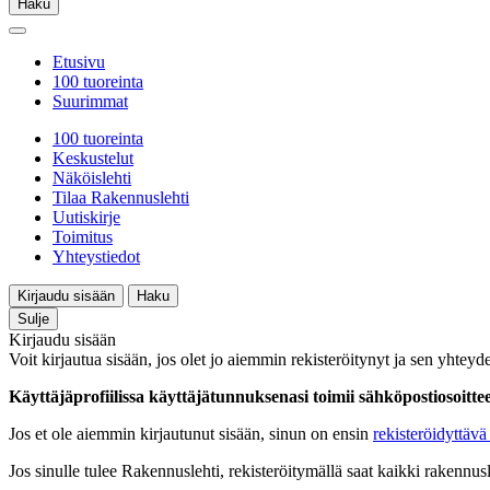
Haku
Etusivu
100 tuoreinta
Suurimmat
100 tuoreinta
Keskustelut
Näköislehti
Tilaa Rakennuslehti
Uutiskirje
Toimitus
Yhteystiedot
Kirjaudu sisään
Haku
Sulje
Kirjaudu sisään
Voit kirjautua sisään, jos olet jo aiemmin rekisteröitynyt ja sen yhteyde
Käyttäjäprofiilissa käyttäjätunnuksenasi toimii sähköpostiosoittees
Jos et ole aiemmin kirjautunut sisään, sinun on ensin
rekisteröidyttävä 
Jos sinulle tulee Rakennuslehti, rekisteröitymällä saat kaikki rakennusle