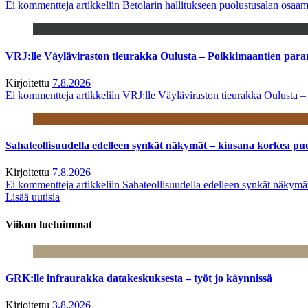
Ei kommentteja
artikkeliin Betolarin hallitukseen puolustusalan osa
VRJ:lle Väyläviraston tieurakka Oulusta – Poikkimaantien par
Kirjoitettu
7.8.2026
Ei kommentteja
artikkeliin VRJ:lle Väyläviraston tieurakka Oulusta 
Sahateollisuudella edelleen synkät näkymät – kiusana korkea pu
Kirjoitettu
7.8.2026
Ei kommentteja
artikkeliin Sahateollisuudella edelleen synkät näkym
Lisää uutisia
Viikon luetuimmat
GRK:lle infraurakka datakeskuksesta – työt jo käynnissä
Kirjoitettu
3.8.2026