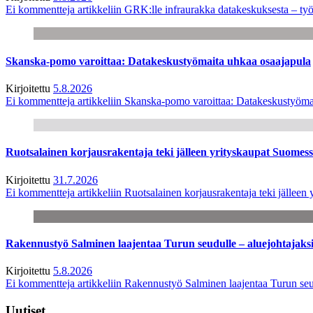
Ei kommentteja
artikkeliin GRK:lle infraurakka datakeskuksesta – työ
Skanska-pomo varoittaa: Datakeskustyömaita uhkaa osaajapula
Kirjoitettu
5.8.2026
Ei kommentteja
artikkeliin Skanska-pomo varoittaa: Datakeskustyöma
Ruotsalainen korjausrakentaja teki jälleen yrityskaupat Suome
Kirjoitettu
31.7.2026
Ei kommentteja
artikkeliin Ruotsalainen korjausrakentaja teki jälle
Rakennustyö Salminen laajentaa Turun seudulle – aluejohtajaks
Kirjoitettu
5.8.2026
Ei kommentteja
artikkeliin Rakennustyö Salminen laajentaa Turun seu
Uutiset