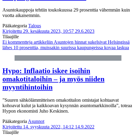
Asuntokauppoja tehtiin toukokuussa 29 prosenttia vähemmän kuin
vuotta aikaisemmin.
Pääkategoria
Talous
Kirjoitettu 29. kesäkuuta 2023, 10:57
29.6.2023
Tilaajille
Ei kommentteja
artikkeliin Asuntojen hinnat sukelsivat Helsingissä
lähes 10 prosenttia, muissakin suurissa kaupungeissa kovaa laskua
Hypo: Inflaatio iskee isoihin
omakotitaloihin – ja myös niiden
myyntihintoihin
”Suuren sähkölämmitteisen omakotitalon omistajat kohtaavat
kohoavat kulut ja kaikkoavan kysynnän asuntomarkkinoilla”, toteaa
Hypon ekonomisti Juho Keskinen.
Pääkategoria
Asunnot
Kirjoitettu 14. syyskuuta 2022, 14:12
14.9.2022
Tilaajille