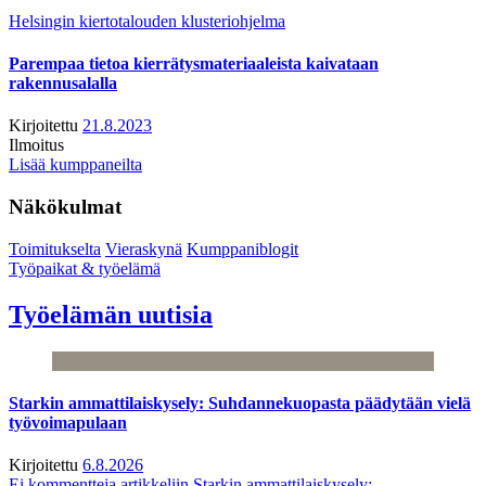
Helsingin kiertotalouden klusteriohjelma
Parempaa tietoa kierrätysmateriaaleista kaivataan
rakennusalalla
Kirjoitettu
21.8.2023
Ilmoitus
Lisää kumppaneilta
Näkökulmat
Toimitukselta
Vieraskynä
Kumppaniblogit
Työpaikat & työelämä
Työelämän uutisia
Starkin ammattilaiskysely: Suhdannekuopasta päädytään vielä
työvoimapulaan
Kirjoitettu
6.8.2026
Ei kommentteja
artikkeliin Starkin ammattilaiskysely: