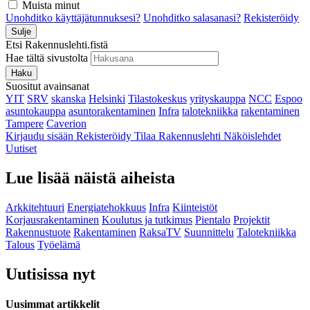
Muista minut
Unohditko käyttäjätunnuksesi?
Unohditko salasanasi?
Rekisteröidy
Sulje
Etsi Rakennuslehti.fistä
Hae tältä sivustolta
Haku
Suositut avainsanat
YIT
SRV
skanska
Helsinki
Tilastokeskus
yrityskauppa
NCC
Espoo
asuntokauppa
asuntorakentaminen
Infra
talotekniikka
rakentaminen
Tampere
Caverion
Kirjaudu sisään
Rekisteröidy
Tilaa Rakennuslehti
Näköislehdet
Uutiset
Lue lisää näistä aiheista
Arkkitehtuuri
Energiatehokkuus
Infra
Kiinteistöt
Korjausrakentaminen
Koulutus ja tutkimus
Pientalo
Projektit
Rakennustuote
Rakentaminen
RaksaTV
Suunnittelu
Talotekniikka
Talous
Työelämä
Uutisissa nyt
Uusimmat artikkelit