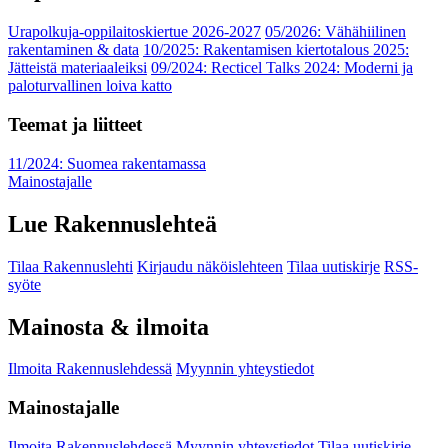
Urapolkuja-oppilaitoskiertue 2026-2027
05/2026: Vähähiilinen
rakentaminen & data
10/2025: Rakentamisen kiertotalous 2025:
Jätteistä materiaaleiksi
09/2024: Recticel Talks 2024: Moderni ja
paloturvallinen loiva katto
Teemat ja liitteet
11/2024: Suomea rakentamassa
Mainostajalle
Lue Rakennuslehteä
Tilaa Rakennuslehti
Kirjaudu näköislehteen
Tilaa uutiskirje
RSS-
syöte
Mainosta & ilmoita
Ilmoita Rakennuslehdessä
Myynnin yhteystiedot
Mainostajalle
Ilmoita Rakennuslehdessä
Myynnin yhteystiedot
Tilaa uutiskirje