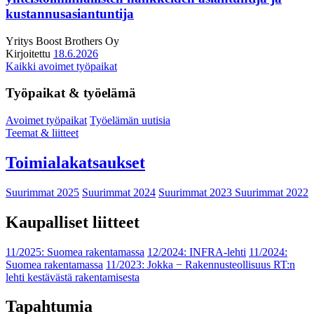
kustannusasiantuntija
Yritys
Boost Brothers Oy
Kirjoitettu
18.6.2026
Kaikki avoimet työpaikat
Työpaikat & työelämä
Avoimet työpaikat
Työelämän uutisia
Teemat & liitteet
Toimialakatsaukset
Suurimmat 2025
Suurimmat 2024
Suurimmat 2023
Suurimmat 2022
Kaupalliset liitteet
11/2025: Suomea rakentamassa
12/2024: INFRA-lehti
11/2024:
Suomea rakentamassa
11/2023: Jokka − Rakennusteollisuus RT:n
lehti kestävästä rakentamisesta
Tapahtumia