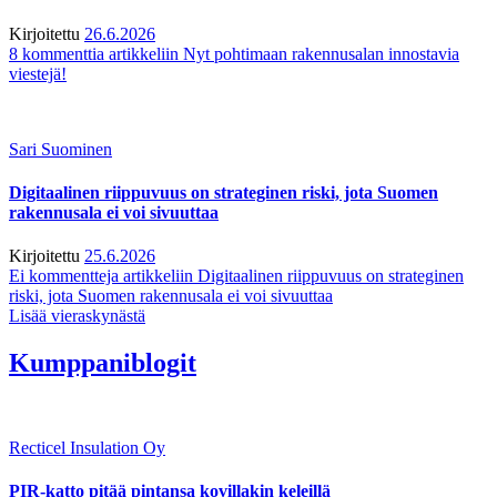
Kirjoitettu
26.6.2026
8 kommenttia
artikkeliin Nyt pohtimaan rakennusalan innostavia
viestejä!
Sari Suominen
Digitaalinen riippuvuus on strateginen riski, jota Suomen
rakennusala ei voi sivuuttaa
Kirjoitettu
25.6.2026
Ei kommentteja
artikkeliin Digitaalinen riippuvuus on strateginen
riski, jota Suomen rakennusala ei voi sivuuttaa
Lisää vieraskynästä
Kumppaniblogit
Recticel Insulation Oy
PIR-katto pitää pintansa kovillakin keleillä