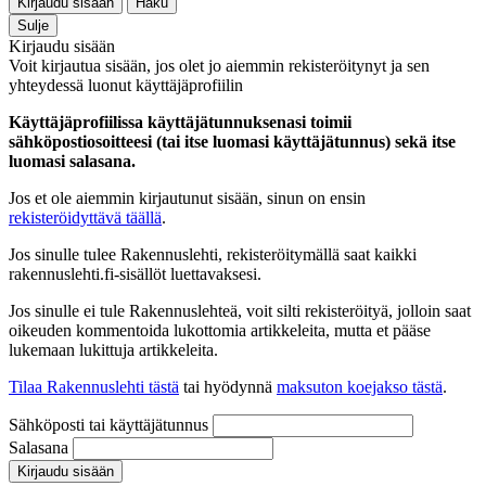
Kirjaudu sisään
Haku
Sulje
Kirjaudu sisään
Voit kirjautua sisään, jos olet jo aiemmin rekisteröitynyt ja sen
yhteydessä luonut käyttäjäprofiilin
Käyttäjäprofiilissa käyttäjätunnuksenasi toimii
sähköpostiosoitteesi (tai itse luomasi käyttäjätunnus) sekä itse
luomasi salasana.
Jos et ole aiemmin kirjautunut sisään, sinun on ensin
rekisteröidyttävä täällä
.
Jos sinulle tulee Rakennuslehti, rekisteröitymällä saat kaikki
rakennuslehti.fi-sisällöt luettavaksesi.
Jos sinulle ei tule Rakennuslehteä, voit silti rekisteröityä, jolloin saat
oikeuden kommentoida lukottomia artikkeleita, mutta et pääse
lukemaan lukittuja artikkeleita.
Tilaa Rakennuslehti tästä
tai hyödynnä
maksuton koejakso tästä
.
Sähköposti tai käyttäjätunnus
Salasana
Kirjaudu sisään