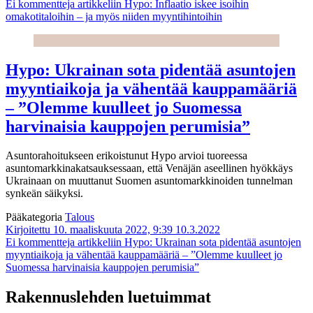
Ei kommentteja
artikkeliin Hypo: Inflaatio iskee isoihin
omakotitaloihin – ja myös niiden myyntihintoihin
Hypo: Ukrainan sota pidentää asuntojen
myyntiaikoja ja vähentää kauppamääriä
– ”Olemme kuulleet jo Suomessa
harvinaisia kauppojen perumisia”
Asuntorahoitukseen erikoistunut Hypo arvioi tuoreessa
asuntomarkkinakatsauksessaan, että Venäjän aseellinen hyökkäys
Ukrainaan on muuttanut Suomen asuntomarkkinoiden tunnelman
synkeän säikyksi.
Pääkategoria
Talous
Kirjoitettu 10. maaliskuuta 2022, 9:39
10.3.2022
Ei kommentteja
artikkeliin Hypo: Ukrainan sota pidentää asuntojen
myyntiaikoja ja vähentää kauppamääriä – ”Olemme kuulleet jo
Suomessa harvinaisia kauppojen perumisia”
Rakennuslehden luetuimmat