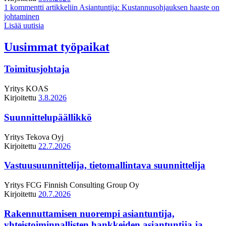
1 kommentti
artikkeliin Asiantuntija: Kustannusohjauksen haaste on
johtaminen
Lisää uutisia
Uusimmat työpaikat
Toimitusjohtaja
Yritys
KOAS
Kirjoitettu
3.8.2026
Suunnittelupäällikkö
Yritys
Tekova Oyj
Kirjoitettu
22.7.2026
Vastuusuunnittelija, tietomallintava suunnittelija
Yritys
FCG Finnish Consulting Group Oy
Kirjoitettu
20.7.2026
Rakennuttamisen nuorempi asiantuntija,
yhteistoiminnallisten hankkeiden asiantuntija ja