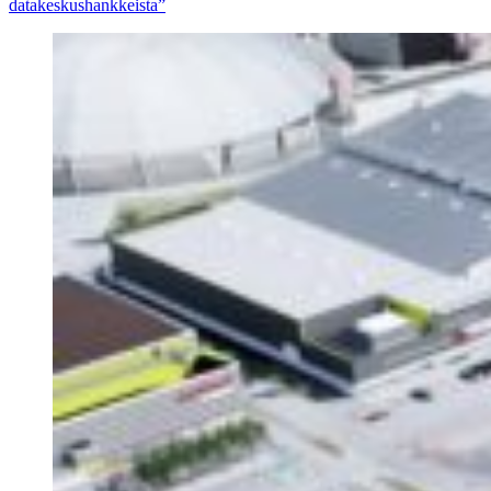
datakeskushankkeista”