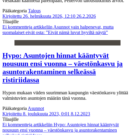
vieläkään käännettä parempaan, Pellervon taloustutkimus arvioi.
Pääkategoria
Talous
Kirjoitettu 26. helmikuuta 2026, 12:10
26.2.2026
Tilaajille
Ei kommentteja
artikkeliin Asunnot vain halpenevat, mutta
suomalaiset eivät osta: ”Eivät nämä luvut hyviltä näytä”
Hypo: Asuntojen hinnat kääntyvät
nousuun ensi vuonna – väestönkasvu ja
asuntorakentaminen selkeässä
ristiriidassa
Hypon mukaan viiden suurimman kaupungin väestönkasvu ylittää
valmistuvien asuntojen määrän tänä vuonna.
Pääkategoria
Asunnot
Kirjoitettu 8. joulukuuta 2023, 0:01
8.12.2023
Tilaajille
Ei kommentteja
artikkeliin Hypo: Asuntojen hinnat kääntyvät
nousuun ensi vuonna – väestönkasvu ja asuntorakentaminen