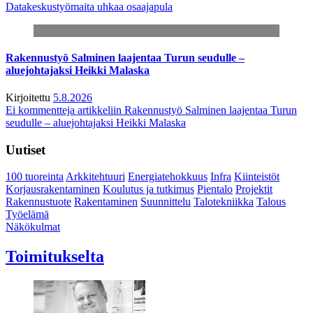
Datakeskustyömaita uhkaa osaajapula
Rakennustyö Salminen laajentaa Turun seudulle –
aluejohtajaksi Heikki Malaska
Kirjoitettu
5.8.2026
Ei kommentteja
artikkeliin Rakennustyö Salminen laajentaa Turun
seudulle – aluejohtajaksi Heikki Malaska
Uutiset
100 tuoreinta
Arkkitehtuuri
Energiatehokkuus
Infra
Kiinteistöt
Korjausrakentaminen
Koulutus ja tutkimus
Pientalo
Projektit
Rakennustuote
Rakentaminen
Suunnittelu
Talotekniikka
Talous
Työelämä
Näkökulmat
Toimitukselta