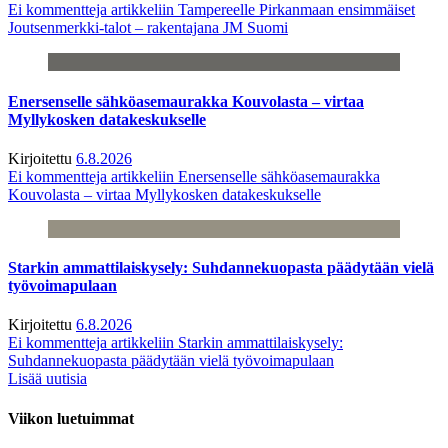
Ei kommentteja
artikkeliin Tampereelle Pirkanmaan ensimmäiset
Joutsenmerkki-talot – rakentajana JM Suomi
Enersenselle sähköasemaurakka Kouvolasta – virtaa
Myllykosken datakeskukselle
Kirjoitettu
6.8.2026
Ei kommentteja
artikkeliin Enersenselle sähköasemaurakka
Kouvolasta – virtaa Myllykosken datakeskukselle
Starkin ammattilaiskysely: Suhdannekuopasta päädytään vielä
työvoimapulaan
Kirjoitettu
6.8.2026
Ei kommentteja
artikkeliin Starkin ammattilaiskysely:
Suhdannekuopasta päädytään vielä työvoimapulaan
Lisää uutisia
Viikon luetuimmat