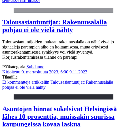
selkeässä ristiriidassa
Talousasiantuntijat: Rakennusalalla
pohjaa ei ole vielä nähty
Talousasiantuntijoiden mukaan rakennusalalla on nähtävissä jo
signaaleja parempien aikojen koittamisesta, mutta erityisesti
asuntorakentamisessa synkkyys voi vielä syventyä.
Korjausrakentamisessa tilanne on parempi.
Pääkategoria
Suhdanne
Kirjoitettu 9. marraskuuta 2023, 6:00
9.11.2023
Tilaajille
Ei kommentteja
artikkeliin Talousasiantuntijat: Rakennusalalla
pohjaa ei ole vielä nähty
Asuntojen hinnat sukelsivat Helsingissä
lähes 10 prosenttia, muissakin suurissa
kaupungeissa kovaa laskua