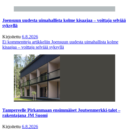
Joensuun uudesta uimahallista kolme kisaajaa – voittaja selviää
syksyllä
Kirjoitettu
6.8.2026
Ei kommentteja
artikkeliin Joensuun uudesta uimahallista kolme
kisaajaa – voittaja selviää syksyllä
Tampereelle Pirkanmaan ensimmäiset Joutsenmerkki-talot –
rakentajana JM Suomi
Kirjoitettu
6.8.2026