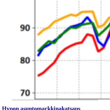
Hypon asuntomarkkinakatsaus