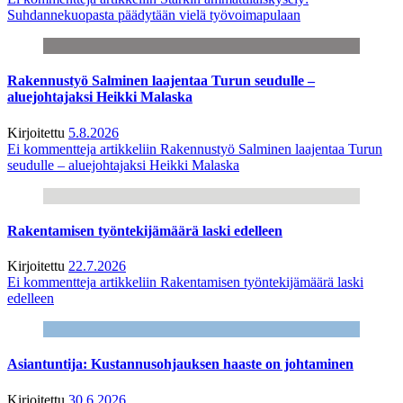
Suhdannekuopasta päädytään vielä työvoimapulaan
Rakennustyö Salminen laajentaa Turun seudulle –
aluejohtajaksi Heikki Malaska
Kirjoitettu
5.8.2026
Ei kommentteja
artikkeliin Rakennustyö Salminen laajentaa Turun
seudulle – aluejohtajaksi Heikki Malaska
Rakentamisen työntekijämäärä laski edelleen
Kirjoitettu
22.7.2026
Ei kommentteja
artikkeliin Rakentamisen työntekijämäärä laski
edelleen
Asiantuntija: Kustannusohjauksen haaste on johtaminen
Kirjoitettu
30.6.2026