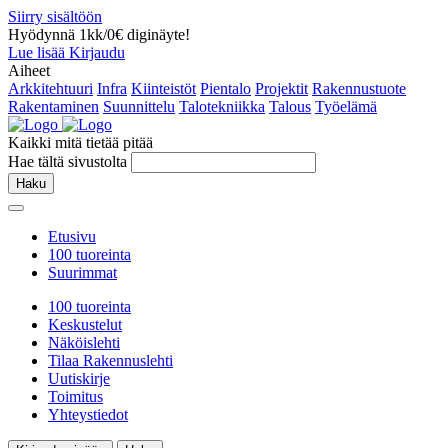
Siirry sisältöön
Hyödynnä 1kk/0€ diginäyte!
Lue lisää
Kirjaudu
Aiheet
Arkkitehtuuri
Infra
Kiinteistöt
Pientalo
Projektit
Rakennustuote
Rakentaminen
Suunnittelu
Talotekniikka
Talous
Työelämä
Kaikki mitä tietää pitää
Hae tältä sivustolta
Haku
Etusivu
100 tuoreinta
Suurimmat
100 tuoreinta
Keskustelut
Näköislehti
Tilaa Rakennuslehti
Uutiskirje
Toimitus
Yhteystiedot