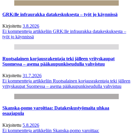
GRK:lle infraurakka datakeskuksesta – työt jo käynnissä
Kirjoitettu
3.8.2026
Ei kommentteja
artikkeliin GRK:lle infraurakka datakeskuksesta –
työt jo käynnissä
Ruotsalainen korjausrakentaja teki jälleen yrityskaupat
Suomessa – asema pääkaupunkiseudulla vahvistuu
Kirjoitettu
31.7.2026
Ei kommentteja
artikkeliin Ruotsalainen korjausrakentaja teki jälleen
yrityskaupat Suomessa – asema pääkaupunkiseudulla vahvistuu
Skanska-pomo varoittaa: Datakeskustyömaita uhkaa
osaajapula
Kirjoitettu
5.8.2026
Ei kommentteja
artikkeliin Skanska-pomo varoittaa: