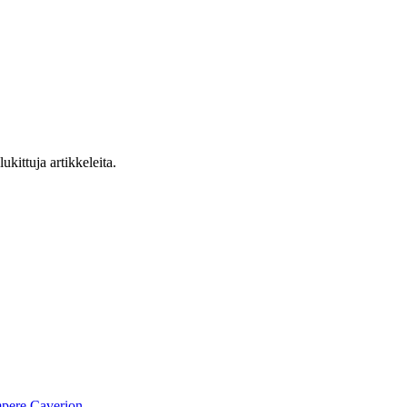
ukittuja artikkeleita.
pere
Caverion