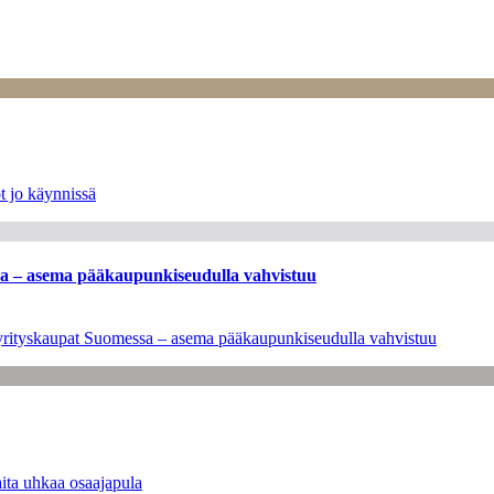
t jo käynnissä
ssa – asema pääkaupunkiseudulla vahvistuu
en yrityskaupat Suomessa – asema pääkaupunkiseudulla vahvistuu
ita uhkaa osaajapula