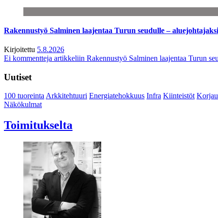
Rakennustyö Salminen laajentaa Turun seudulle – aluejohtajaks
Kirjoitettu
5.8.2026
Ei kommentteja
artikkeliin Rakennustyö Salminen laajentaa Turun seu
Uutiset
100 tuoreinta
Arkkitehtuuri
Energiatehokkuus
Infra
Kiinteistöt
Korjau
Näkökulmat
Toimitukselta