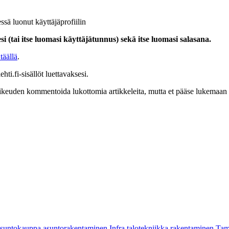
ssä luonut käyttäjäprofiilin
i (tai itse luomasi käyttäjätunnus) sekä itse luomasi salasana.
täällä
.
hti.fi-sisällöt luettavaksesi.
at oikeuden kommentoida lukottomia artikkeleita, mutta et pääse lukemaan l
asuntokauppa
asuntorakentaminen
Infra
talotekniikka
rakentaminen
Tam