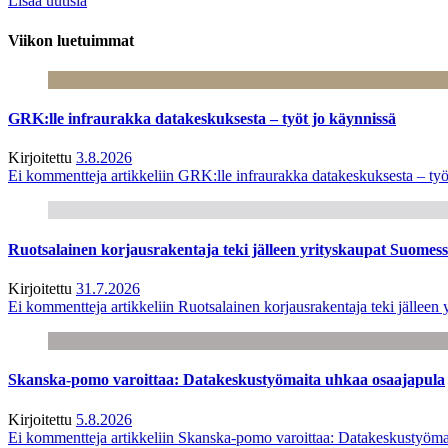
Lisää uutisia
Viikon luetuimmat
GRK:lle infraurakka datakeskuksesta – työt jo käynnissä
Kirjoitettu
3.8.2026
Ei kommentteja
artikkeliin GRK:lle infraurakka datakeskuksesta – työ
Ruotsalainen korjausrakentaja teki jälleen yrityskaupat Suome
Kirjoitettu
31.7.2026
Ei kommentteja
artikkeliin Ruotsalainen korjausrakentaja teki jälle
Skanska-pomo varoittaa: Datakeskustyömaita uhkaa osaajapula
Kirjoitettu
5.8.2026
Ei kommentteja
artikkeliin Skanska-pomo varoittaa: Datakeskustyöma