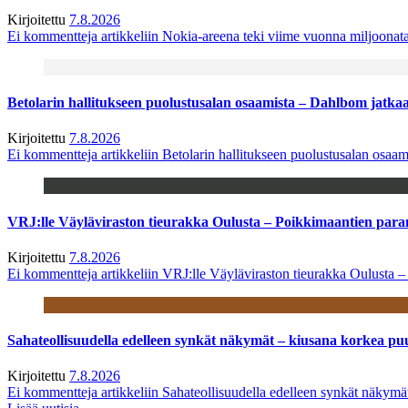
Kirjoitettu
7.8.2026
Ei kommentteja
artikkeliin Nokia-areena teki viime vuonna miljoona
Betolarin hallitukseen puolustusalan osaamista – Dahlbom jatk
Kirjoitettu
7.8.2026
Ei kommentteja
artikkeliin Betolarin hallitukseen puolustusalan osa
VRJ:lle Väyläviraston tieurakka Oulusta – Poikkimaantien par
Kirjoitettu
7.8.2026
Ei kommentteja
artikkeliin VRJ:lle Väyläviraston tieurakka Oulusta 
Sahateollisuudella edelleen synkät näkymät – kiusana korkea pu
Kirjoitettu
7.8.2026
Ei kommentteja
artikkeliin Sahateollisuudella edelleen synkät näkym