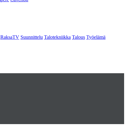
RaksaTV
Suunnittelu
Talotekniikka
Talous
Työelämä