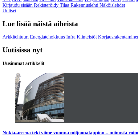
Kirjaudu sisään
Rekisteröidy
Tilaa Rakennuslehti
Näköislehdet
Uutiset
Lue lisää näistä aiheista
Arkkitehtuuri
Energiatehokkuus
Infra
Kiinteistöt
Korjausrakentamine
Uutisissa nyt
Uusimmat artikkelit
Nokia-areena teki viime vuonna miljoonatappion – miinusta ro