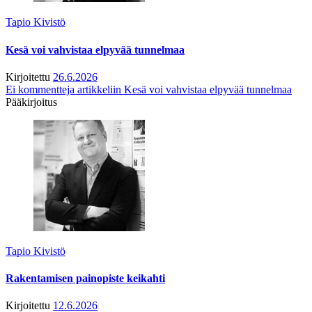
Tapio Kivistö
Kesä voi vahvistaa elpyvää tunnelmaa
Kirjoitettu
26.6.2026
Ei kommentteja
artikkeliin Kesä voi vahvistaa elpyvää tunnelmaa
Pääkirjoitus
Tapio Kivistö
Rakentamisen painopiste keikahti
Kirjoitettu
12.6.2026