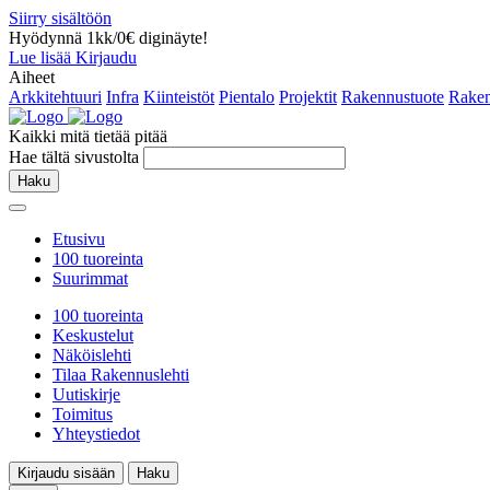
Siirry sisältöön
Hyödynnä 1kk/0€ diginäyte!
Lue lisää
Kirjaudu
Aiheet
Arkkitehtuuri
Infra
Kiinteistöt
Pientalo
Projektit
Rakennustuote
Raken
Kaikki mitä tietää pitää
Hae tältä sivustolta
Haku
Etusivu
100 tuoreinta
Suurimmat
100 tuoreinta
Keskustelut
Näköislehti
Tilaa Rakennuslehti
Uutiskirje
Toimitus
Yhteystiedot
Kirjaudu sisään
Haku