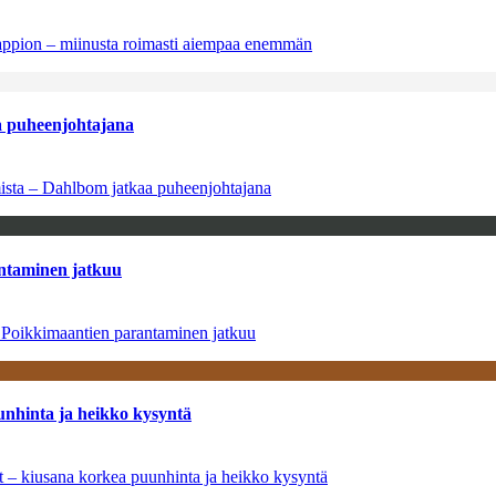
tappion – miinusta roimasti aiempaa enemmän
aa puheenjohtajana
amista – Dahlbom jatkaa puheenjohtajana
antaminen jatkuu
– Poikkimaantien parantaminen jatkuu
unhinta ja heikko kysyntä
ät – kiusana korkea puunhinta ja heikko kysyntä