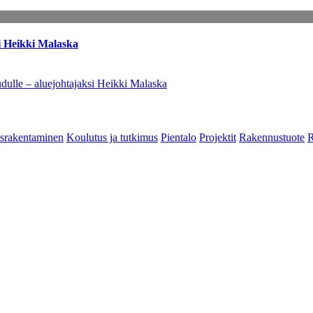
i Heikki Malaska
dulle – aluejohtajaksi Heikki Malaska
srakentaminen
Koulutus ja tutkimus
Pientalo
Projektit
Rakennustuote
R