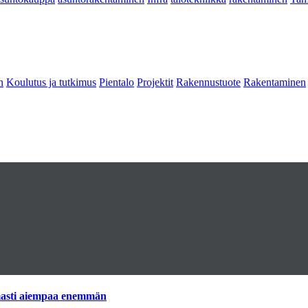
n
Koulutus ja tutkimus
Pientalo
Projektit
Rakennustuote
Rakentaminen
imasti aiempaa enemmän